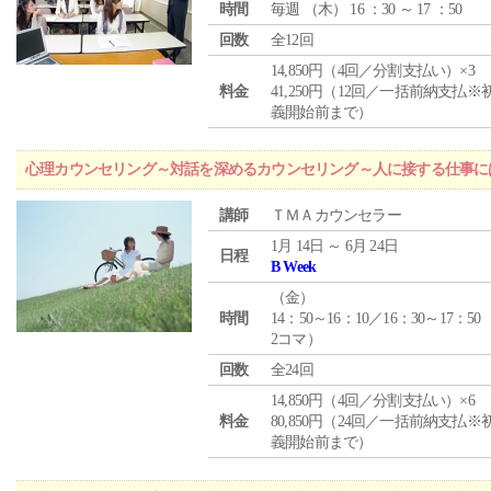
時間
毎週 （
木
） 16 ：30 ～ 17 ：50
回数
全12回
14,850円（4回／分割支払い）×3
料金
41,250円（12回／一括前納支払※
義開始前まで）
心理カウンセリング～対話を深めるカウンセリング～人に接する仕事には
講師
ＴＭＡカウンセラー
1月 14日 ～ 6月 24日
日程
B Week
（
金
）
時間
14：50～16：10／16：30～17：50
2コマ）
回数
全24回
14,850円（4回／分割支払い）×6
料金
80,850円（24回／一括前納支払※
義開始前まで）