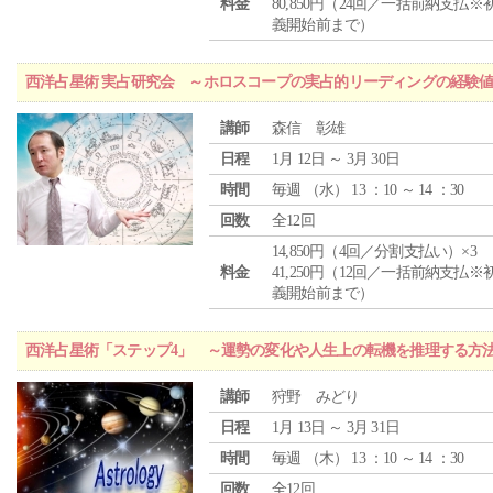
料金
80,850円（24回／一括前納支払※
義開始前まで）
西洋占星術 実占研究会 ～ホロスコープの実占的リーディングの経験
講師
森信 彰雄
日程
1月 12日 ～ 3月 30日
時間
毎週 （
水
） 13 ：10 ～ 14 ：30
回数
全12回
14,850円（4回／分割支払い）×3
料金
41,250円（12回／一括前納支払※
義開始前まで）
西洋占星術「ステップ4」 ～運勢の変化や人生上の転機を推理する方
講師
狩野 みどり
日程
1月 13日 ～ 3月 31日
時間
毎週 （
木
） 13 ：10 ～ 14 ：30
回数
全12回