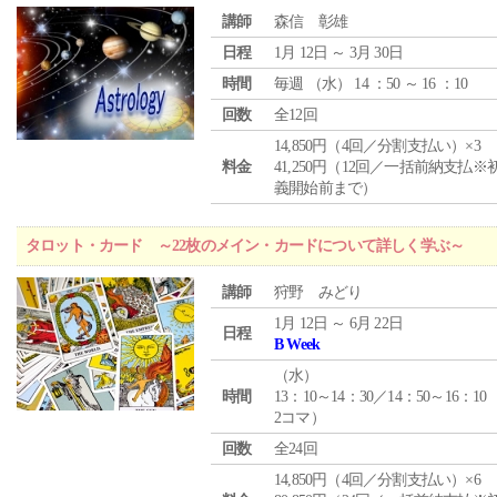
講師
森信 彰雄
日程
1月 12日 ～ 3月 30日
時間
毎週 （
水
） 14 ：50 ～ 16 ：10
回数
全12回
14,850円（4回／分割支払い）×3
料金
41,250円（12回／一括前納支払※
義開始前まで）
タロット・カード ～22枚のメイン・カードについて詳しく学ぶ～
講師
狩野 みどり
1月 12日 ～ 6月 22日
日程
B Week
（
水
）
時間
13：10～14：30／14：50～16：10
2コマ）
回数
全24回
14,850円（4回／分割支払い）×6