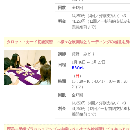
回数
全12回
14,850円（4回／分割支払い）×3
料金
41,250円（12回／一括前納支払※
義開始前まで）
タロット・カード初級実習 ～様々な展開法とリーディングの極意を身
講師
狩野 みどり
1月 16日 ～ 3月 27日
日程
B Week
（
日
）
時間
15：20～16：40／17：00～18：20
2コマ）
回数
全12回
14,850円（4回／分割支払い）×3
料金
41,250円（12回／一括前納支払※
義開始前まで）
西洋占星術ブラッシュアップ～中級レベルまでを総復習してスキルアッ