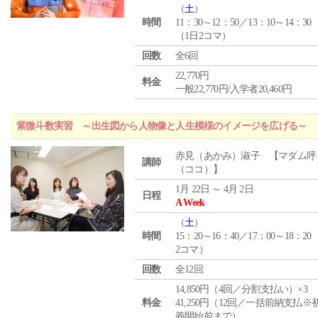
（
土
）
時間
11：30～12：50／13：10～14：30
（1日2コマ）
回数
全6回
22,770円
料金
一般22,770円/入学者20,460円
紫微斗数実習 ～出生図から人物像と人生模様のイメージを広げる～
赤見（あかみ）淑子 【マダム呼
講師
（ココ）】
1月 22日 ～ 4月 2日
日程
A Week
（
土
）
時間
15：20～16：40／17：00～18：20
2コマ）
回数
全12回
14,850円（4回／分割支払い）×3
料金
41,250円（12回／一括前納支払※
義開始前まで）