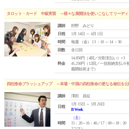
タロット・カード 中級実習 ～様々な展開法を使いこなしてリーディ
講師
狩野 みどり
日程
1月 14日 ～ 4月 1日
時間
毎週 （
金
） 13 ：10 ～ 14 ：30
回数
全12回
14,850円（4回／分割支払い）×3
料金
41,250円（12回／一括前納支払※
義開始前まで）
四柱推命ブラッシュアップ ～本場・中国の四柱推命の更なる秘伝を公
講師
澤田 昌征
1月 15日 ～ 3月 26日
日程
B Week
（
土
）
時間
15：20～16：40／17：00～18：20
2コマ）