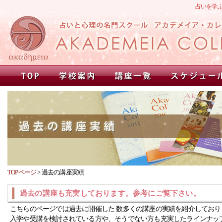
占いを学
TOPページ
>
過去の講座実績
過去の講座も充実しております。参考にご覧下さい。
こちらのページでは過去に開催した 数多くの講座の実績を紹介しており
入学や受講を検討されている方や、そうでない方も充実したラインナッ