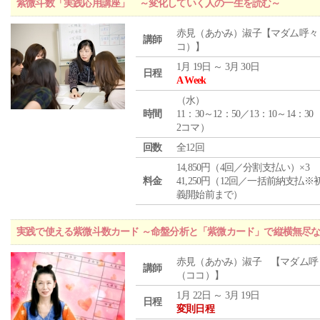
紫微斗数「実践応用講座」 ～変化していく人の一生を読む～
赤見（あかみ）淑子【マダム呼々
講師
コ）】
1月 19日 ～ 3月 30日
日程
A Week
（
水
）
時間
11：30～12：50／13：10～14：30
2コマ）
回数
全12回
14,850円（4回／分割支払い）×3
料金
41,250円（12回／一括前納支払※
義開始前まで）
実践で使える紫微斗数カード ～命盤分析と「紫微カード」で縦横無尽
赤見（あかみ）淑子 【マダム呼
講師
（ココ）】
1月 22日 ～ 3月 19日
日程
変則日程