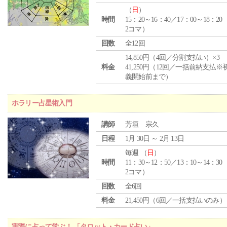
（
日
）
時間
15：20～16：40／17：00～18：20
2コマ）
回数
全12回
14,850円（4回／分割支払い）×3
料金
41,250円（12回／一括前納支払※
義開始前まで）
ホラリー占星術入門
講師
芳垣 宗久
日程
1月 30日 ～ 2月 13日
毎週 （
日
）
時間
11：30～12：50／13：10～14：30
2コマ）
回数
全6回
料金
21,450円（6回／一括支払いのみ）
実際に占って学ぶ！ 「タロット・カード占い」