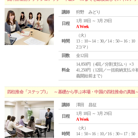
講師
狩野 みどり
1月 18日 ～ 3月 29日
日程
A Week
（
火
）
時間
13：10～14：30／14：50～16：10
2コマ）
回数
全12回
14,850円（4回／分割支払い）×3
料金
41,250円（12回／一括前納支払※
義開始前まで）
四柱推命「ステップ3」 ～基礎から学ぶ本場・中国の四柱推命の真髄
講師
澤田 昌征
1月 18日 ～ 3月 29日
日程
A Week
（
火
）
時間
14：50～16：10／16：30～17：50