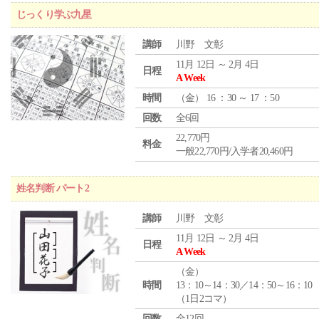
じっくり学ぶ九星
講師
川野 文彰
11月 12日 ～ 2月 4日
日程
A Week
時間
（
金
） 16 ：30 ～ 17 ：50
回数
全6回
22,770円
料金
一般22,770円/入学者20,460円
姓名判断 パート2
講師
川野 文彰
11月 12日 ～ 2月 4日
日程
A Week
（
金
）
時間
13：10～14：30／14：50～16：10
（1日2コマ）
回数
全12回