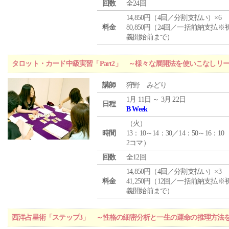
回数
全24回
14,850円（4回／分割支払い）×6
料金
80,850円（24回／一括前納支払※
義開始前まで）
タロット・カード中級実習「Part2」 ～様々な展開法を使いこなしリ
講師
狩野 みどり
1月 11日 ～ 3月 22日
日程
B Week
（
火
）
時間
13：10～14：30／14：50～16：10
2コマ）
回数
全12回
14,850円（4回／分割支払い）×3
料金
41,250円（12回／一括前納支払※
義開始前まで）
西洋占星術「ステップ3」 ～性格の細密分析と一生の運命の推理方法