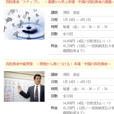
四柱推命「ステップ1」 ～基礎から学ぶ本場・中国の四柱推命の真髄
講師
澤田 昌征
日程
1月 14日 ～ 4月 1日
時間
毎週 （
金
） 14 ：50 ～ 16 ：10
回数
全12回
14,850円（4回／分割支払い）×3
料金
41,250円（12回／一括前納支払※
義開始前まで）
四柱推命中級実習 ～実例から身につける！ 本場・中国の四柱推命～
講師
澤田 昌征
日程
1月 14日 ～ 4月 1日
時間
毎週 （
金
） 16 ：30 ～ 17 ：50
回数
全12回
14,850円（4回／分割支払い）×3
料金
41,250円（12回／一括前納支払※
義開始前まで）