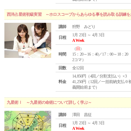
西洋占星術初級実習 ～ホロスコープからあらゆる事を読み取る訓練を
講師
狩野 みどり
1月 23日 ～ 4月 3日
日程
A Week
（
日
）
時間
15：20～16：40／17：00～18：20
2コマ）
回数
全12回
14,850円（4回／分割支払い）×3
料金
41,250円（12回／一括前納支払※
義開始前まで）
九星術Ⅰ ～九星術の命術について詳しく学ぶ～
講師
澤田 昌征
1月 23日 ～ 4月 3日
日程
A Week