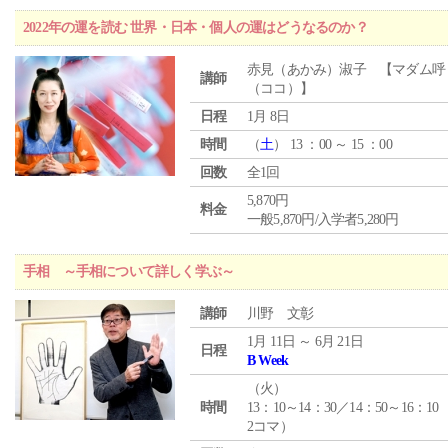
2022年の運を読む 世界・日本・個人の運はどうなるのか？
赤見（あかみ）淑子 【マダム呼
講師
（ココ）】
日程
1月 8日
時間
（
土
） 13 ：00 ～ 15 ：00
回数
全1回
5,870円
料金
一般5,870円/入学者5,280円
手相 ～手相について詳しく学ぶ～
講師
川野 文彰
1月 11日 ～ 6月 21日
日程
B Week
（
火
）
時間
13：10～14：30／14：50～16：10
2コマ）