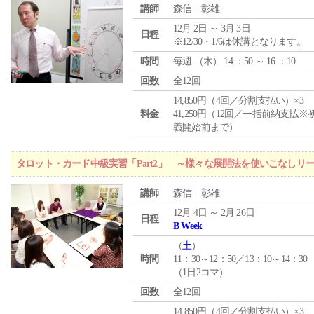
講師
森信 彰雄
12月 2日 ～ 3月 3日
日程
※12/30・1/6は休講となります。
時間
毎週 （
木
） 14 ：50 ～ 16 ：10
回数
全12回
14,850円（4回／分割支払い）×3
料金
41,250円（12回／一括前納支払※
義開始前まで）
タロット・カード中級実習「Part2」 ～様々な展開法を使いこなしリ
講師
森信 彰雄
12月 4日 ～ 2月 26日
日程
B Week
（
土
）
時間
11：30～12：50／13：10～14：30
（1日2コマ）
回数
全12回
14,850円（4回／分割支払い）×3