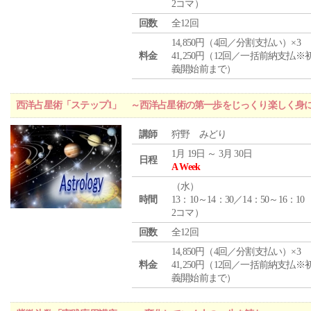
2コマ）
回数
全12回
14,850円（4回／分割支払い）×3
料金
41,250円（12回／一括前納支払※
義開始前まで）
西洋占星術「ステップ1」 ～西洋占星術の第一歩をじっくり楽しく身
講師
狩野 みどり
1月 19日 ～ 3月 30日
日程
A Week
（
水
）
時間
13：10～14：30／14：50～16：10
2コマ）
回数
全12回
14,850円（4回／分割支払い）×3
料金
41,250円（12回／一括前納支払※
義開始前まで）