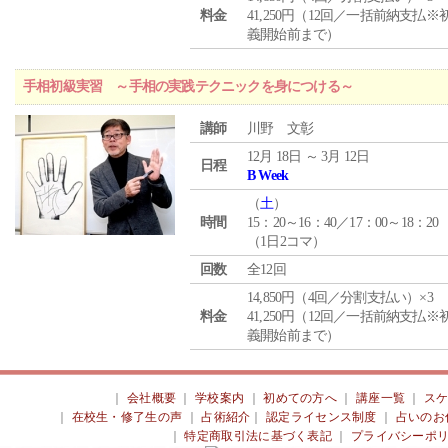
料金
41,250円（12回／一括前納支払※
義開始前まで）
手相初級実習 ～手相の実践テクニックを身につける～
講師
川野 文彰
12月 18日 ～ 3月 12日
日程
B Week
（
土
）
時間
15：20～16：40／17：00～18：20
（1日2コマ）
回数
全12回
14,850円（4回／分割支払い）×3
料金
41,250円（12回／一括前納支払※
義開始前まで）
｜
会社概要
｜
学校案内
｜
初めての方へ
｜
講座一覧
｜
ス
｜
在校生・修了生の声
｜
占術紹介
｜
認定ライセンス制度
｜
占いのお
｜
特定商取引法に基づく表記
｜
プライバシーポ