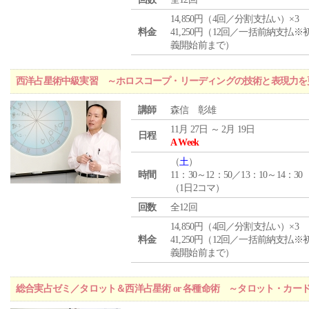
14,850円（4回／分割支払い）×3
料金
41,250円（12回／一括前納支払※
義開始前まで）
西洋占星術中級実習 ～ホロスコープ・リーディングの技術と表現力を
講師
森信 彰雄
11月 27日 ～ 2月 19日
日程
A Week
（
土
）
時間
11：30～12：50／13：10～14：30
（1日2コマ）
回数
全12回
14,850円（4回／分割支払い）×3
料金
41,250円（12回／一括前納支払※
義開始前まで）
総合実占ゼミ／タロット＆西洋占星術 or 各種命術 ～タロット・カ