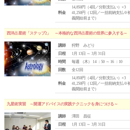
14,850円（4回／分割支払い）×3
料金
41,250円（12回／一括前納支払※
義開始前まで）
西洋占星術「ステップ2」 ～本格的な西洋占星術の世界に参入する～
講師
狩野 みどり
日程
1月 13日 ～ 3月 31日
時間
毎週 （
木
） 14 ：50 ～ 16 ：10
回数
全12回
14,850円（4回／分割支払い）×3
料金
41,250円（12回／一括前納支払※
義開始前まで）
九星術実習 ～開運アドバイスの実践テクニックを身につける～
講師
澤田 昌征
日程
1月 13日 ～ 3月 31日