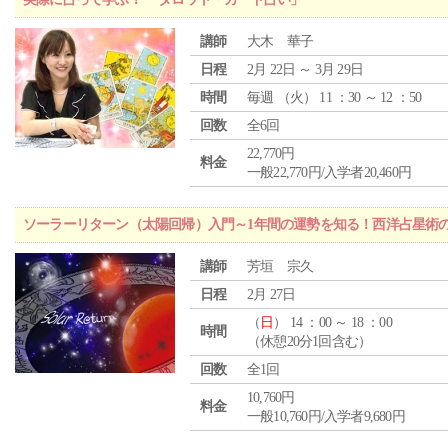
講師
大木 華子
日程
2月 22日 ～ 3月 29日
時間
毎週 （
火
） 11 ：30 ～ 12 ：50
回数
全6回
22,770円
料金
一般22,770円/入学者20,460円
ソーラーリターン（太陽回帰）入門～1年間の運勢を知る！西洋占星術
講師
芳垣 宗久
日程
2月 27日
（
日
） 14 ：00 ～ 18 ：00
時間
（休憩20分1回含む）
回数
全1回
10,760円
料金
一般10,760円/入学者9,680円