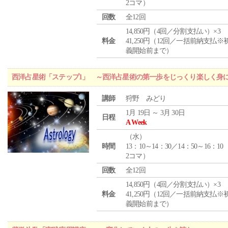
2コマ）
回数
全12回
14,850円（4回／分割支払い）×3
料金
41,250円（12回／一括前納支払※
義開始前まで）
西洋占星術「ステップ1」 ～西洋占星術の第一歩をじっくり楽しく身
講師
狩野 みどり
1月 19日 ～ 3月 30日
日程
A Week
（
水
）
時間
13：10～14：30／14：50～16：10
2コマ）
回数
全12回
14,850円（4回／分割支払い）×3
料金
41,250円（12回／一括前納支払※
義開始前まで）