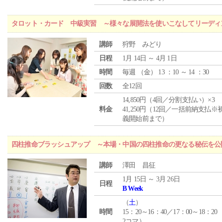
タロット・カード 中級実習 ～様々な展開法を使いこなしてリーディ
講師
狩野 みどり
日程
1月 14日 ～ 4月 1日
時間
毎週 （
金
） 13 ：10 ～ 14 ：30
回数
全12回
14,850円（4回／分割支払い）×3
料金
41,250円（12回／一括前納支払※
義開始前まで）
四柱推命ブラッシュアップ ～本場・中国の四柱推命の更なる秘伝を公
講師
澤田 昌征
1月 15日 ～ 3月 26日
日程
B Week
（
土
）
時間
15：20～16：40／17：00～18：20
2コマ）