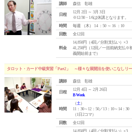
講師
森信 彰雄
12月 2日 ～ 3月 3日
日程
※12/30・1/6は休講となります。
時間
毎週 （
木
） 14 ：50 ～ 16 ：10
回数
全12回
14,850円（4回／分割支払い）×3
料金
41,250円（12回／一括前納支払※
義開始前まで）
タロット・カード中級実習「Part2」 ～様々な展開法を使いこなしリ
講師
森信 彰雄
12月 4日 ～ 2月 26日
日程
B Week
（
土
）
時間
11：30～12：50／13：10～14：30
（1日2コマ）
回数
全12回
14,850円（4回／分割支払い）×3