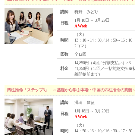
講師
狩野 みどり
1月 18日 ～ 3月 29日
日程
A Week
（
火
）
時間
13：10～14：30／14：50～16：10
2コマ）
回数
全12回
14,850円（4回／分割支払い）×3
料金
41,250円（12回／一括前納支払※
義開始前まで）
四柱推命「ステップ3」 ～基礎から学ぶ本場・中国の四柱推命の真髄
講師
澤田 昌征
1月 18日 ～ 3月 29日
日程
A Week
（
火
）
時間
14：50～16：10／16：30～17：50