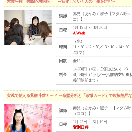
紫微斗数「実践応用講座」 ～変化していく人の一生を読む～
赤見（あかみ）淑子【マダム呼々
講師
コ）】
1月 19日 ～ 3月 30日
日程
A Week
（
水
）
時間
11：30～12：50／13：10～14：30
2コマ）
回数
全12回
14,850円（4回／分割支払い）×3
料金
41,250円（12回／一括前納支払※
義開始前まで）
実践で使える紫微斗数カード ～命盤分析と「紫微カード」で縦横無尽
赤見（あかみ）淑子 【マダム呼
講師
（ココ）】
1月 22日 ～ 3月 19日
日程
変則日程