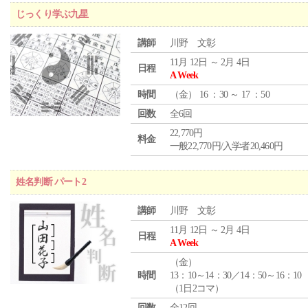
じっくり学ぶ九星
講師
川野 文彰
11月 12日 ～ 2月 4日
日程
A Week
時間
（
金
） 16 ：30 ～ 17 ：50
回数
全6回
22,770円
料金
一般22,770円/入学者20,460円
姓名判断 パート2
講師
川野 文彰
11月 12日 ～ 2月 4日
日程
A Week
（
金
）
時間
13：10～14：30／14：50～16：10
（1日2コマ）
回数
全12回