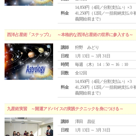
14,850円（4回／分割支払い）×3
料金
41,250円（12回／一括前納支払※
義開始前まで）
西洋占星術「ステップ2」 ～本格的な西洋占星術の世界に参入する～
講師
狩野 みどり
日程
1月 13日 ～ 3月 31日
時間
毎週 （
木
） 14 ：50 ～ 16 ：10
回数
全12回
14,850円（4回／分割支払い）×3
料金
41,250円（12回／一括前納支払※
義開始前まで）
九星術実習 ～開運アドバイスの実践テクニックを身につける～
講師
澤田 昌征
日程
1月 13日 ～ 3月 31日