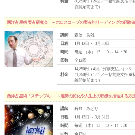
料金
80,850円（24回／一括前納支払※
義開始前まで）
西洋占星術 実占研究会 ～ホロスコープの実占的リーディングの経験
講師
森信 彰雄
日程
1月 12日 ～ 3月 30日
時間
毎週 （
水
） 13 ：10 ～ 14 ：30
回数
全12回
14,850円（4回／分割支払い）×3
料金
41,250円（12回／一括前納支払※
義開始前まで）
西洋占星術「ステップ4」 ～運勢の変化や人生上の転機を推理する方
講師
狩野 みどり
日程
1月 13日 ～ 3月 31日
時間
毎週 （
木
） 13 ：10 ～ 14 ：30
回数
全12回