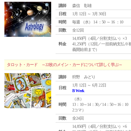
講師
森信 彰雄
日程
1月 12日 ～ 3月 30日
時間
毎週 （
水
） 14 ：50 ～ 16 ：10
回数
全12回
14,850円（4回／分割支払い）×3
料金
41,250円（12回／一括前納支払※
義開始前まで）
タロット・カード ～22枚のメイン・カードについて詳しく学ぶ～
講師
狩野 みどり
1月 12日 ～ 6月 22日
日程
B Week
（
水
）
時間
13：10～14：30／14：50～16：10
2コマ）
回数
全24回
14,850円（4回／分割支払い）×6