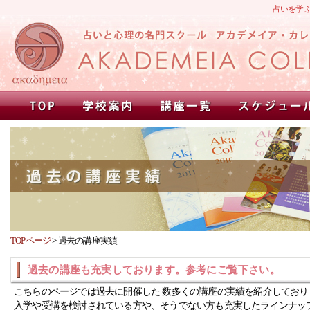
占いを学
TOPページ
>
過去の講座実績
過去の講座も充実しております。参考にご覧下さい。
こちらのページでは過去に開催した 数多くの講座の実績を紹介しており
入学や受講を検討されている方や、そうでない方も充実したラインナッ