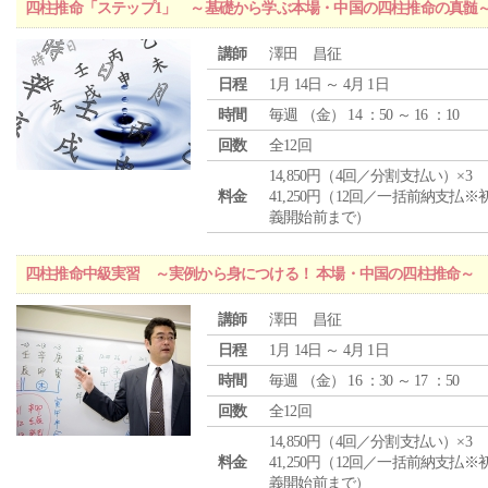
四柱推命「ステップ1」 ～基礎から学ぶ本場・中国の四柱推命の真髄
講師
澤田 昌征
日程
1月 14日 ～ 4月 1日
時間
毎週 （
金
） 14 ：50 ～ 16 ：10
回数
全12回
14,850円（4回／分割支払い）×3
料金
41,250円（12回／一括前納支払※
義開始前まで）
四柱推命中級実習 ～実例から身につける！ 本場・中国の四柱推命～
講師
澤田 昌征
日程
1月 14日 ～ 4月 1日
時間
毎週 （
金
） 16 ：30 ～ 17 ：50
回数
全12回
14,850円（4回／分割支払い）×3
料金
41,250円（12回／一括前納支払※
義開始前まで）