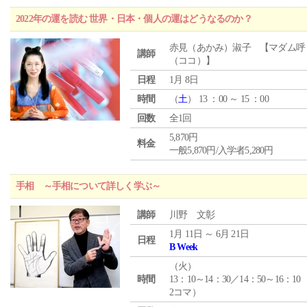
2022年の運を読む 世界・日本・個人の運はどうなるのか？
赤見（あかみ）淑子 【マダム呼
講師
（ココ）】
日程
1月 8日
時間
（
土
） 13 ：00 ～ 15 ：00
回数
全1回
5,870円
料金
一般5,870円/入学者5,280円
手相 ～手相について詳しく学ぶ～
講師
川野 文彰
1月 11日 ～ 6月 21日
日程
B Week
（
火
）
時間
13：10～14：30／14：50～16：10
2コマ）