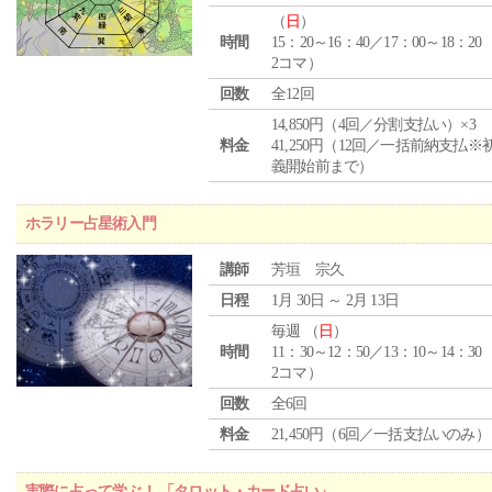
（
日
）
時間
15：20～16：40／17：00～18：20
2コマ）
回数
全12回
14,850円（4回／分割支払い）×3
料金
41,250円（12回／一括前納支払※
義開始前まで）
ホラリー占星術入門
講師
芳垣 宗久
日程
1月 30日 ～ 2月 13日
毎週 （
日
）
時間
11：30～12：50／13：10～14：30
2コマ）
回数
全6回
料金
21,450円（6回／一括支払いのみ）
実際に占って学ぶ！ 「タロット・カード占い」