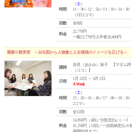
（
土
）
時間
11：30～12：50／13：10～14：30
（1日2コマ）
回数
全6回
22,770円
料金
一般22,770円/入学者20,460円
紫微斗数実習 ～出生図から人物像と人生模様のイメージを広げる～
赤見（あかみ）淑子 【マダム呼
講師
（ココ）】
1月 22日 ～ 4月 2日
日程
A Week
（
土
）
時間
15：20～16：40／17：00～18：20
2コマ）
回数
全12回
14,850円（4回／分割支払い）×3
料金
41,250円（12回／一括前納支払※
義開始前まで）