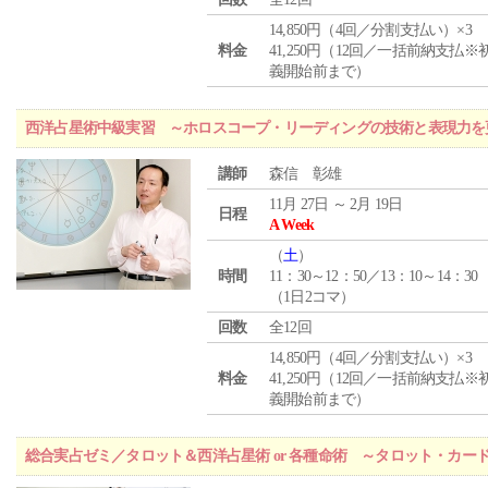
14,850円（4回／分割支払い）×3
料金
41,250円（12回／一括前納支払※
義開始前まで）
西洋占星術中級実習 ～ホロスコープ・リーディングの技術と表現力を
講師
森信 彰雄
11月 27日 ～ 2月 19日
日程
A Week
（
土
）
時間
11：30～12：50／13：10～14：30
（1日2コマ）
回数
全12回
14,850円（4回／分割支払い）×3
料金
41,250円（12回／一括前納支払※
義開始前まで）
総合実占ゼミ／タロット＆西洋占星術 or 各種命術 ～タロット・カ