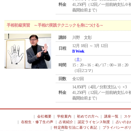
料金
41,250円（12回／一括前納支払※
義開始前まで）
手相初級実習 ～手相の実践テクニックを身につける～
講師
川野 文彰
12月 18日 ～ 3月 12日
日程
B Week
（
土
）
時間
15：20～16：40／17：00～18：20
（1日2コマ）
回数
全12回
14,850円（4回／分割支払い）×3
料金
41,250円（12回／一括前納支払※
義開始前まで）
｜
会社概要
｜
学校案内
｜
初めての方へ
｜
講座一覧
｜
ス
｜
在校生・修了生の声
｜
占術紹介
｜
認定ライセンス制度
｜
占いのお
｜
特定商取引法に基づく表記
｜
プライバシーポ