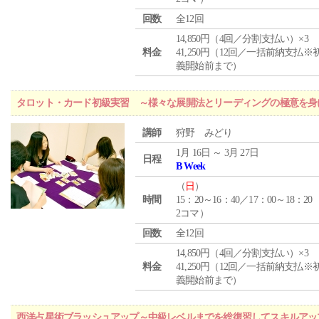
回数
全12回
14,850円（4回／分割支払い）×3
料金
41,250円（12回／一括前納支払※
義開始前まで）
タロット・カード初級実習 ～様々な展開法とリーディングの極意を身
講師
狩野 みどり
1月 16日 ～ 3月 27日
日程
B Week
（
日
）
時間
15：20～16：40／17：00～18：20
2コマ）
回数
全12回
14,850円（4回／分割支払い）×3
料金
41,250円（12回／一括前納支払※
義開始前まで）
西洋占星術ブラッシュアップ～中級レベルまでを総復習してスキルアッ