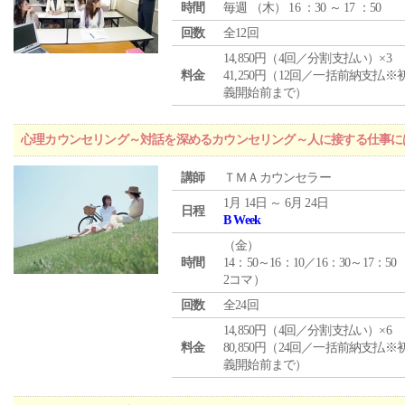
時間
毎週 （
木
） 16 ：30 ～ 17 ：50
回数
全12回
14,850円（4回／分割支払い）×3
料金
41,250円（12回／一括前納支払※
義開始前まで）
心理カウンセリング～対話を深めるカウンセリング～人に接する仕事には
講師
ＴＭＡカウンセラー
1月 14日 ～ 6月 24日
日程
B Week
（
金
）
時間
14：50～16：10／16：30～17：50
2コマ）
回数
全24回
14,850円（4回／分割支払い）×6
料金
80,850円（24回／一括前納支払※
義開始前まで）