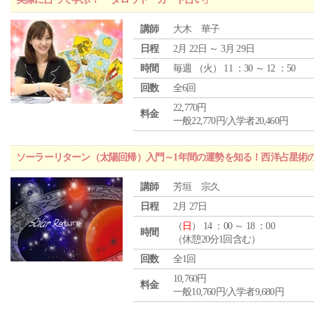
講師
大木 華子
日程
2月 22日 ～ 3月 29日
時間
毎週 （
火
） 11 ：30 ～ 12 ：50
回数
全6回
22,770円
料金
一般22,770円/入学者20,460円
ソーラーリターン（太陽回帰）入門～1年間の運勢を知る！西洋占星術
講師
芳垣 宗久
日程
2月 27日
（
日
） 14 ：00 ～ 18 ：00
時間
（休憩20分1回含む）
回数
全1回
10,760円
料金
一般10,760円/入学者9,680円