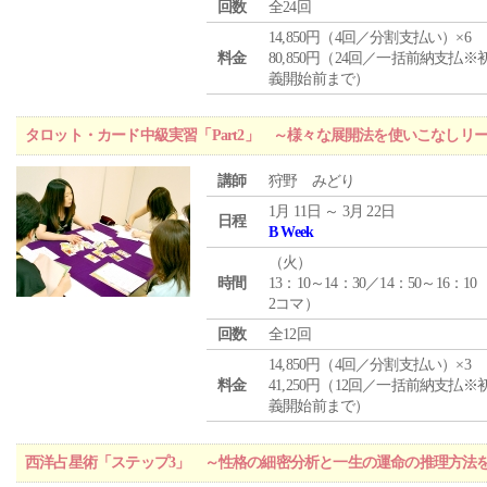
回数
全24回
14,850円（4回／分割支払い）×6
料金
80,850円（24回／一括前納支払※
義開始前まで）
タロット・カード中級実習「Part2」 ～様々な展開法を使いこなしリ
講師
狩野 みどり
1月 11日 ～ 3月 22日
日程
B Week
（
火
）
時間
13：10～14：30／14：50～16：10
2コマ）
回数
全12回
14,850円（4回／分割支払い）×3
料金
41,250円（12回／一括前納支払※
義開始前まで）
西洋占星術「ステップ3」 ～性格の細密分析と一生の運命の推理方法