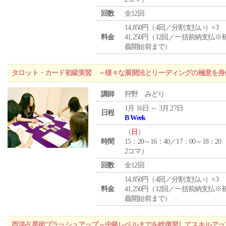
回数
全12回
14,850円（4回／分割支払い）×3
料金
41,250円（12回／一括前納支払※
義開始前まで）
タロット・カード初級実習 ～様々な展開法とリーディングの極意を身
講師
狩野 みどり
1月 16日 ～ 3月 27日
日程
B Week
（
日
）
時間
15：20～16：40／17：00～18：20
2コマ）
回数
全12回
14,850円（4回／分割支払い）×3
料金
41,250円（12回／一括前納支払※
義開始前まで）
西洋占星術ブラッシュアップ～中級レベルまでを総復習してスキルアッ