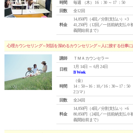
時間
毎週 （
木
） 16 ：30 ～ 17 ：50
回数
全12回
14,850円（4回／分割支払い）×3
料金
41,250円（12回／一括前納支払※
義開始前まで）
心理カウンセリング～対話を深めるカウンセリング～人に接する仕事には
講師
ＴＭＡカウンセラー
1月 14日 ～ 6月 24日
日程
B Week
（
金
）
時間
14：50～16：10／16：30～17：50
2コマ）
回数
全24回
14,850円（4回／分割支払い）×6
料金
80,850円（24回／一括前納支払※
義開始前まで）