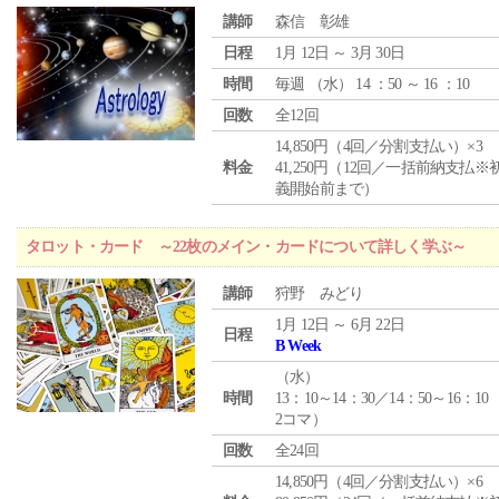
講師
森信 彰雄
日程
1月 12日 ～ 3月 30日
時間
毎週 （
水
） 14 ：50 ～ 16 ：10
回数
全12回
14,850円（4回／分割支払い）×3
料金
41,250円（12回／一括前納支払※
義開始前まで）
タロット・カード ～22枚のメイン・カードについて詳しく学ぶ～
講師
狩野 みどり
1月 12日 ～ 6月 22日
日程
B Week
（
水
）
時間
13：10～14：30／14：50～16：10
2コマ）
回数
全24回
14,850円（4回／分割支払い）×6