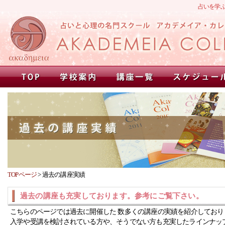
占いを学
TOPページ
>
過去の講座実績
過去の講座も充実しております。参考にご覧下さい。
こちらのページでは過去に開催した 数多くの講座の実績を紹介しており
入学や受講を検討されている方や、そうでない方も充実したラインナッ