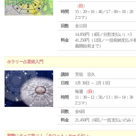
（
日
）
時間
15：20～16：40／17：00～18：20
2コマ）
回数
全12回
14,850円（4回／分割支払い）×3
料金
41,250円（12回／一括前納支払※
義開始前まで）
ホラリー占星術入門
講師
芳垣 宗久
日程
1月 30日 ～ 2月 13日
毎週 （
日
）
時間
11：30～12：50／13：10～14：30
2コマ）
回数
全6回
料金
21,450円（6回／一括支払いのみ）
実際に占って学ぶ！ 「タロット・カード占い」