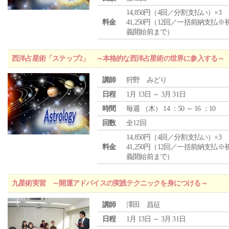
14,850円（4回／分割支払い）×3
料金
41,250円（12回／一括前納支払※
義開始前まで）
西洋占星術「ステップ2」 ～本格的な西洋占星術の世界に参入する～
講師
狩野 みどり
日程
1月 13日 ～ 3月 31日
時間
毎週 （
木
） 14 ：50 ～ 16 ：10
回数
全12回
14,850円（4回／分割支払い）×3
料金
41,250円（12回／一括前納支払※
義開始前まで）
九星術実習 ～開運アドバイスの実践テクニックを身につける～
講師
澤田 昌征
日程
1月 13日 ～ 3月 31日