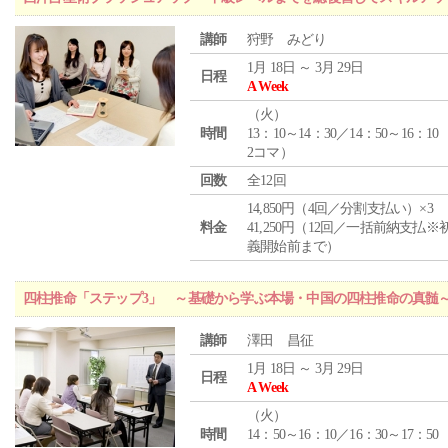
講師
狩野 みどり
1月 18日 ～ 3月 29日
日程
A Week
（
火
）
時間
13：10～14：30／14：50～16：10
2コマ）
回数
全12回
14,850円（4回／分割支払い）×3
料金
41,250円（12回／一括前納支払※
義開始前まで）
四柱推命「ステップ3」 ～基礎から学ぶ本場・中国の四柱推命の真髄
講師
澤田 昌征
1月 18日 ～ 3月 29日
日程
A Week
（
火
）
時間
14：50～16：10／16：30～17：50