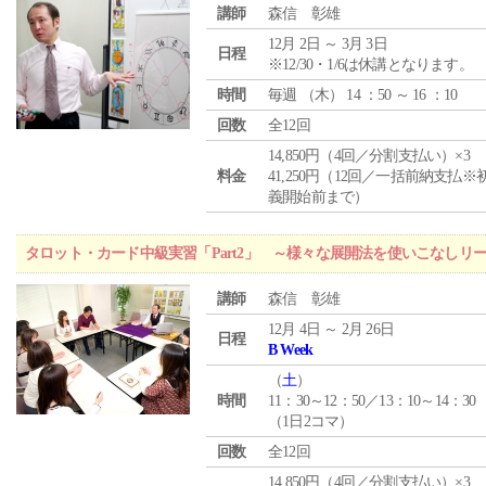
講師
森信 彰雄
12月 2日 ～ 3月 3日
日程
※12/30・1/6は休講となります。
時間
毎週 （
木
） 14 ：50 ～ 16 ：10
回数
全12回
14,850円（4回／分割支払い）×3
料金
41,250円（12回／一括前納支払※
義開始前まで）
タロット・カード中級実習「Part2」 ～様々な展開法を使いこなしリ
講師
森信 彰雄
12月 4日 ～ 2月 26日
日程
B Week
（
土
）
時間
11：30～12：50／13：10～14：30
（1日2コマ）
回数
全12回
14,850円（4回／分割支払い）×3