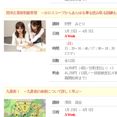
西洋占星術初級実習 ～ホロスコープからあらゆる事を読み取る訓練を
講師
狩野 みどり
1月 23日 ～ 4月 3日
日程
A Week
（
日
）
時間
15：20～16：40／17：00～18：20
2コマ）
回数
全12回
14,850円（4回／分割支払い）×3
料金
41,250円（12回／一括前納支払※
義開始前まで）
九星術Ⅰ ～九星術の命術について詳しく学ぶ～
講師
澤田 昌征
1月 23日 ～ 4月 3日
日程
A Week