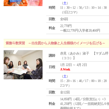
（
土
）
時間
11：30～12：50／13：10～14：30
（1日2コマ）
回数
全6回
22,770円
料金
一般22,770円/入学者20,460円
紫微斗数実習 ～出生図から人物像と人生模様のイメージを広げる～
赤見（あかみ）淑子 【マダム呼
講師
（ココ）】
1月 22日 ～ 4月 2日
日程
A Week
（
土
）
時間
15：20～16：40／17：00～18：20
2コマ）
回数
全12回
14,850円（4回／分割支払い）×3
料金
41,250円（12回／一括前納支払※
義開始前まで）