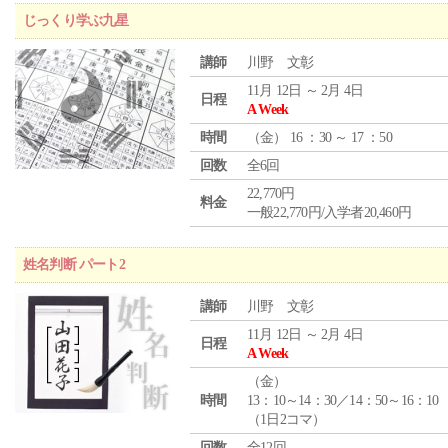
じっくり学ぶ九星
講師
川野 文彰
11月 12日 ～ 2月 4日
日程
A Week
時間
（
金
） 16 ：30 ～ 17 ：50
回数
全6回
22,770円
料金
一般22,770円/入学者20,460円
姓名判断 パート2
講師
川野 文彰
11月 12日 ～ 2月 4日
日程
A Week
（
金
）
時間
13：10～14：30／14：50～16：10
（1日2コマ）
回数
全12回