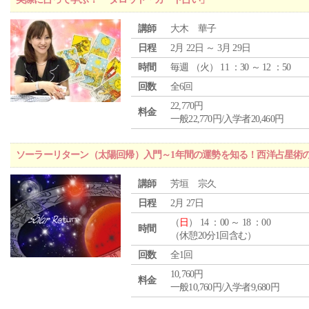
講師
大木 華子
日程
2月 22日 ～ 3月 29日
時間
毎週 （
火
） 11 ：30 ～ 12 ：50
回数
全6回
22,770円
料金
一般22,770円/入学者20,460円
ソーラーリターン（太陽回帰）入門～1年間の運勢を知る！西洋占星術
講師
芳垣 宗久
日程
2月 27日
（
日
） 14 ：00 ～ 18 ：00
時間
（休憩20分1回含む）
回数
全1回
10,760円
料金
一般10,760円/入学者9,680円