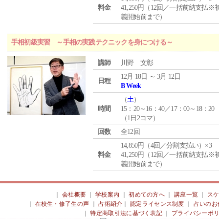
料金
41,250円（12回／一括前納支払※
義開始前まで）
手相初級実習 ～手相の実践テクニックを身につける～
講師
川野 文彰
12月 18日 ～ 3月 12日
日程
B Week
（
土
）
時間
15：20～16：40／17：00～18：20
（1日2コマ）
回数
全12回
14,850円（4回／分割支払い）×3
料金
41,250円（12回／一括前納支払※
義開始前まで）
｜
会社概要
｜
学校案内
｜
初めての方へ
｜
講座一覧
｜
ス
｜
在校生・修了生の声
｜
占術紹介
｜
認定ライセンス制度
｜
占いのお
｜
特定商取引法に基づく表記
｜
プライバシーポ