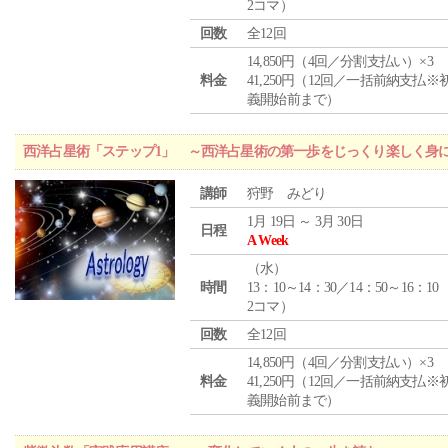
2コマ）
回数
全12回
14,850円（4回／分割支払い）×3
料金
41,250円（12回／一括前納支払※
義開始前まで）
西洋占星術「ステップ1」 ～西洋占星術の第一歩をじっくり楽しく身
講師
狩野 みどり
1月 19日 ～ 3月 30日
日程
A Week
（
水
）
時間
13：10～14：30／14：50～16：10
2コマ）
回数
全12回
14,850円（4回／分割支払い）×3
料金
41,250円（12回／一括前納支払※
義開始前まで）