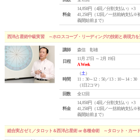
14,850円（4回／分割支払い）×3
料金
41,250円（12回／一括前納支払※
義開始前まで）
西洋占星術中級実習 ～ホロスコープ・リーディングの技術と表現力を
講師
森信 彰雄
11月 27日 ～ 2月 19日
日程
A Week
（
土
）
時間
11：30～12：50／13：10～14：30
（1日2コマ）
回数
全12回
14,850円（4回／分割支払い）×3
料金
41,250円（12回／一括前納支払※
義開始前まで）
総合実占ゼミ／タロット＆西洋占星術 or 各種命術 ～タロット・カ