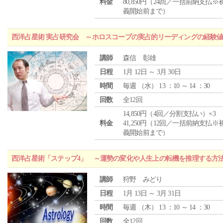
料金
80,850円（24回／一括前納支払※
義開始前まで）
西洋占星術 実占研究会 ～ホロスコープの実占的リーディングの経験
講師
森信 彰雄
日程
1月 12日 ～ 3月 30日
時間
毎週 （
水
） 13 ：10 ～ 14 ：30
回数
全12回
14,850円（4回／分割支払い）×3
料金
41,250円（12回／一括前納支払※
義開始前まで）
西洋占星術「ステップ4」 ～運勢の変化や人生上の転機を推理する方
講師
狩野 みどり
日程
1月 13日 ～ 3月 31日
時間
毎週 （
木
） 13 ：10 ～ 14 ：30
回数
全12回