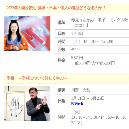
2022年の運を読む 世界・日本・個人の運はどうなるのか？
赤見（あかみ）淑子 【マダム呼
講師
（ココ）】
日程
1月 8日
時間
（
土
） 13 ：00 ～ 15 ：00
回数
全1回
5,870円
料金
一般5,870円/入学者5,280円
手相 ～手相について詳しく学ぶ～
講師
川野 文彰
1月 11日 ～ 6月 21日
日程
B Week
（
火
）
時間
13：10～14：30／14：50～16：10
2コマ）