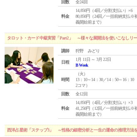
回数
全24回
14,850円（4回／分割支払い）×6
料金
80,850円（24回／一括前納支払※
義開始前まで）
タロット・カード中級実習「Part2」 ～様々な展開法を使いこなしリ
講師
狩野 みどり
1月 11日 ～ 3月 22日
日程
B Week
（
火
）
時間
13：10～14：30／14：50～16：10
2コマ）
回数
全12回
14,850円（4回／分割支払い）×3
料金
41,250円（12回／一括前納支払※
義開始前まで）
西洋占星術「ステップ3」 ～性格の細密分析と一生の運命の推理方法