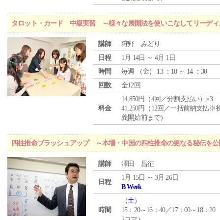
タロット・カード 中級実習 ～様々な展開法を使いこなしてリーディ
講師
狩野 みどり
日程
1月 14日 ～ 4月 1日
時間
毎週 （
金
） 13 ：10 ～ 14 ：30
回数
全12回
14,850円（4回／分割支払い）×3
料金
41,250円（12回／一括前納支払※
義開始前まで）
四柱推命ブラッシュアップ ～本場・中国の四柱推命の更なる秘伝を公
講師
澤田 昌征
1月 15日 ～ 3月 26日
日程
B Week
（
土
）
時間
15：20～16：40／17：00～18：20
2コマ）