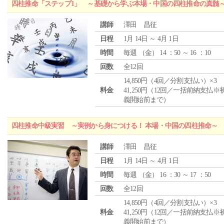
四柱推命「ステップ1」 ～基礎から学ぶ本場・中国の四柱推命の真髄
講師
澤田 昌征
日程
1月 14日 ～ 4月 1日
時間
毎週 （
金
） 14 ：50 ～ 16 ：10
回数
全12回
14,850円（4回／分割支払い）×3
料金
41,250円（12回／一括前納支払※
義開始前まで）
四柱推命中級実習 ～実例から身につける！ 本場・中国の四柱推命～
講師
澤田 昌征
日程
1月 14日 ～ 4月 1日
時間
毎週 （
金
） 16 ：30 ～ 17 ：50
回数
全12回
14,850円（4回／分割支払い）×3
料金
41,250円（12回／一括前納支払※
義開始前まで）