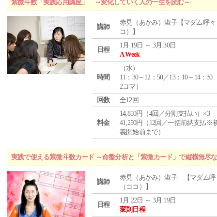
紫微斗数「実践応用講座」 ～変化していく人の一生を読む～
赤見（あかみ）淑子【マダム呼々
講師
コ）】
1月 19日 ～ 3月 30日
日程
A Week
（
水
）
時間
11：30～12：50／13：10～14：30
2コマ）
回数
全12回
14,850円（4回／分割支払い）×3
料金
41,250円（12回／一括前納支払※
義開始前まで）
実践で使える紫微斗数カード ～命盤分析と「紫微カード」で縦横無尽
赤見（あかみ）淑子 【マダム呼
講師
（ココ）】
1月 22日 ～ 3月 19日
日程
変則日程