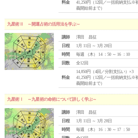
料金
41,250円（12回／一括前納支払※
義開始前まで）
九星術Ⅱ ～開運占術の活用法を学ぶ～
講師
澤田 昌征
日程
1月 11日 ～ 3月 28日
時間
毎週 （
木
） 14 ：50 ～ 16 ：10
回数
全12回
14,850円（4回／分割支払い）×3
料金
41,250円（12回／一括前納支払※
義開始前まで）
九星術Ⅰ ～九星術の命術について詳しく学ぶ～
講師
澤田 昌征
日程
1月 11日 ～ 3月 28日
時間
毎週 （
木
） 16 ：30 ～ 17 ：50