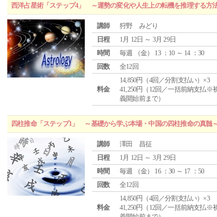
西洋占星術「ステップ4」 ～運勢の変化や人生上の転機を推理する方
講師
狩野 みどり
日程
1月 12日 ～ 3月 29日
時間
毎週 （
金
） 13 ：10 ～ 14 ：30
回数
全12回
14,850円（4回／分割支払い）×3
料金
41,250円（12回／一括前納支払※
義開始前まで）
四柱推命「ステップ1」 ～基礎から学ぶ本場・中国の四柱推命の真髄
講師
澤田 昌征
日程
1月 12日 ～ 3月 29日
時間
毎週 （
金
） 16 ：30 ～ 17 ：50
回数
全12回
14,850円（4回／分割支払い）×3
料金
41,250円（12回／一括前納支払※
義開始前まで）