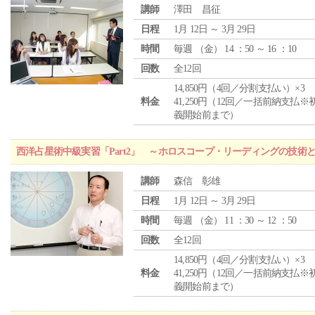
講師
澤田 昌征
日程
1月 12日 ～ 3月 29日
時間
毎週 （
金
） 14 ：50 ～ 16 ：10
回数
全12回
14,850円（4回／分割支払い）×3
料金
41,250円（12回／一括前納支払※
義開始前まで）
西洋占星術中級実習「Part2」 ～ホロスコープ・リーディングの技術
講師
森信 彰雄
日程
1月 12日 ～ 3月 29日
時間
毎週 （
金
） 11 ：30 ～ 12 ：50
回数
全12回
14,850円（4回／分割支払い）×3
料金
41,250円（12回／一括前納支払※
義開始前まで）