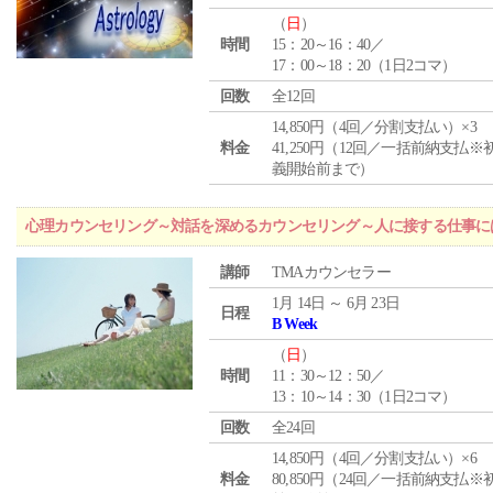
（
日
）
時間
15：20～16：40／
17：00～18：20（1日2コマ）
回数
全12回
14,850円（4回／分割支払い）×3
料金
41,250円（12回／一括前納支払※
義開始前まで）
心理カウンセリング～対話を深めるカウンセリング～人に接する仕事には
講師
TMAカウンセラー
1月 14日 ～ 6月 23日
日程
B Week
（
日
）
時間
11：30～12：50／
13：10～14：30（1日2コマ）
回数
全24回
14,850円（4回／分割支払い）×6
料金
80,850円（24回／一括前納支払※