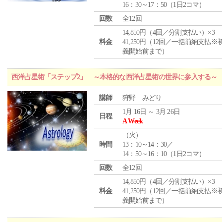
16：30～17：50（1日2コマ）
回数
全12回
14,850円（4回／分割支払い）×3
料金
41,250円（12回／一括前納支払※
義開始前まで）
西洋占星術「ステップ2」 ～本格的な西洋占星術の世界に参入する～
講師
狩野 みどり
1月 16日 ～ 3月 26日
日程
A Week
（
火
）
時間
13：10～14：30／
14：50～16：10（1日2コマ）
回数
全12回
14,850円（4回／分割支払い）×3
料金
41,250円（12回／一括前納支払※
義開始前まで）