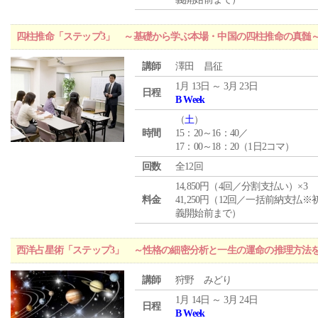
四柱推命「ステップ3」 ～基礎から学ぶ本場・中国の四柱推命の真髄
講師
澤田 昌征
1月 13日 ～ 3月 23日
日程
B Week
（
土
）
時間
15：20～16：40／
17：00～18：20（1日2コマ）
回数
全12回
14,850円（4回／分割支払い）×3
料金
41,250円（12回／一括前納支払※
義開始前まで）
西洋占星術「ステップ3」 ～性格の細密分析と一生の運命の推理方法
講師
狩野 みどり
1月 14日 ～ 3月 24日
日程
B Week