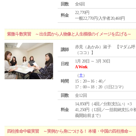
回数
全6回
22,770円
料金
一般22,770円/入学者20,460円
紫微斗数実習 ～出生図から人物像と人生模様のイメージを広げる～
赤見（あかみ）淑子 【マダム呼
講師
（ココ）】
1月 20日 ～ 3月 30日
日程
A Week
（
土
）
時間
15：20～16：40／
17：00～18：20（1日2コマ）
回数
全12回
14,850円（4回／分割支払い）×3
料金
41,250円（12回／一括前納支払※
義開始前まで）
四柱推命中級実習 ～実例から身につける！ 本場・中国の四柱推命～