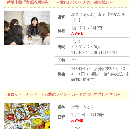
紫微斗数「実践応用講座」 ～変化していく人の一生を読む～
赤見（あかみ）淑子【マダム呼々
講師
コ）】
1月 17日 ～ 3月 27日
日程
A Week
（
水
）
時間
11：30～12：50／
13：10～14：30（1日2コマ）
回数
全12回
14,850円（4回／分割支払い）×3
料金
41,250円（12回／一括前納支払※
義開始前まで）
タロット・カード ～22枚のメイン・カードについて詳しく学ぶ～
講師
狩野 みどり
1月 17日 ～ 6月 26日
日程
A Week
（
水
）