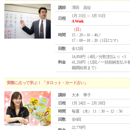
講師
澤田 昌征
1月 21日 ～ 3月 31日
日程
A Week
（
日
）
時間
15：20～16：40／
17：00～18：20（1日2コマ）
回数
全12回
14,850円（4回／分割支払い）×3
料金
41,250円（12回／一括前納支払※
義開始前まで）
実際に占って学ぶ！ 「タロット・カード占い」
講師
大木 華子
日程
1月 24日 ～ 2月 28日
時間
毎週 （
水
） 11 ：30 ～ 12 ：50
回数
全6回
22,770円