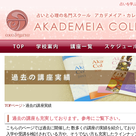
占いを学
TOPページ
>
過去の講座実績
過去の講座も充実しております。参考にご覧下さい。
こちらのページでは過去に開催した 数多くの講座の実績を紹介しており
入学や受講を検討されている方や、そうでない方も充実したラインナッ