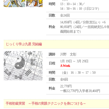
時間
13：10～14：30／
14：50～16：10（1日2コマ）
回数
全24回
14,850円（4回／分割支払い）×6
料金
80,850円（24回／一括前納支払※
義開始前まで）
じっくり学ぶ九星 完結編
講師
川野 文彰
1月 19日 ～ 3月 29日
日程
A Week
時間
（
金
） 16 ：30 ～ 17 ：50
回数
全6回
22,770円
料金
一般22,770円/入学者20,460円
手相初級実習 ～手相の実践テクニックを身につける～