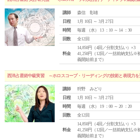
講師
森信 彰雄
日程
1月 10日 ～ 3月 27日
時間
毎週 （
水
） 13 ：10 ～ 14 ：30
回数
全12回
14,850円（4回／分割支払い）×3
料金
41,250円（12回／一括前納支払※
義開始前まで）
西洋占星術中級実習 ～ホロスコープ・リーディングの技術と表現力を
講師
狩野 みどり
日程
1月 10日 ～ 3月 27日
時間
毎週 （
水
） 19 ：00 ～ 20 ：20
回数
全12回
14,850円（4回／分割支払い）×3
料金
41,250円（12回／一括前納支払※
義開始前まで）