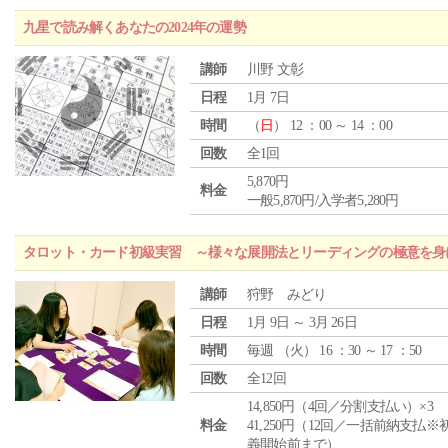
九星で読み解くあなたの2024年の運勢
講師
川野 文彰
日程
1月 7日
時間
（
日
） 12 ：00 ～ 14 ：00
回数
全1回
5,870円
料金
一般5,870円/入学者5,280円
タロット・カード初級実習 ～様々な展開法とリーディングの極意を身
講師
狩野 みどり
日程
1月 9日 ～ 3月 26日
時間
毎週 （
火
） 16 ：30 ～ 17 ：50
回数
全12回
14,850円（4回／分割支払い）×3
料金
41,250円（12回／一括前納支払※
義開始前まで）