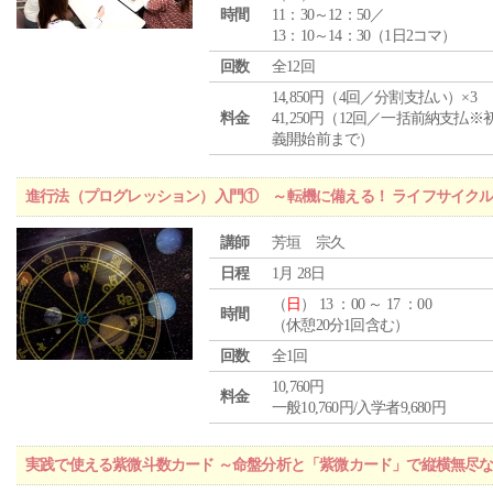
時間
11：30～12：50／
13：10～14：30（1日2コマ）
回数
全12回
14,850円（4回／分割支払い）×3
料金
41,250円（12回／一括前納支払※
義開始前まで）
進行法（プログレッション）入門① ～転機に備える！ ライフサイク
講師
芳垣 宗久
日程
1月 28日
（
日
） 13 ：00 ～ 17 ：00
時間
（休憩20分1回含む）
回数
全1回
10,760円
料金
一般10,760円/入学者9,680円
実践で使える紫微斗数カード ～命盤分析と「紫微カード」で縦横無尽