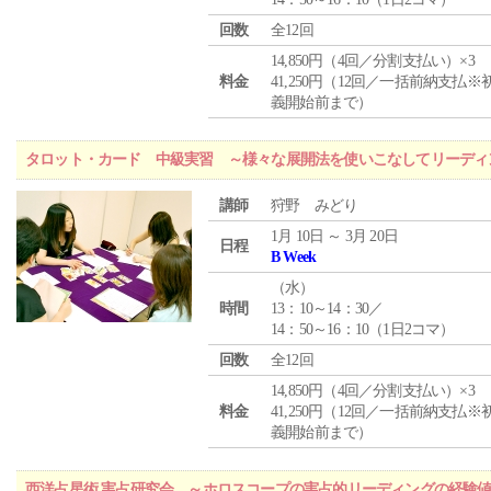
回数
全12回
14,850円（4回／分割支払い）×3
料金
41,250円（12回／一括前納支払※
義開始前まで）
タロット・カード 中級実習 ～様々な展開法を使いこなしてリーディ
講師
狩野 みどり
1月 10日 ～ 3月 20日
日程
B Week
（
水
）
時間
13：10～14：30／
14：50～16：10（1日2コマ）
回数
全12回
14,850円（4回／分割支払い）×3
料金
41,250円（12回／一括前納支払※
義開始前まで）
西洋占星術 実占研究会 ～ホロスコープの実占的リーディングの経験