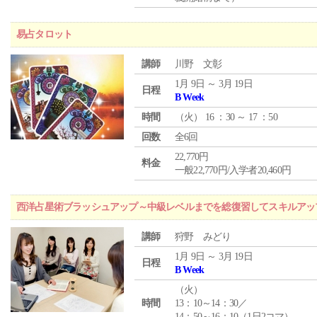
易占タロット
講師
川野 文彰
1月 9日 ～ 3月 19日
日程
B Week
時間
（
火
） 16 ：30 ～ 17 ：50
回数
全6回
22,770円
料金
一般22,770円/入学者20,460円
西洋占星術ブラッシュアップ～中級レベルまでを総復習してスキルアッ
講師
狩野 みどり
1月 9日 ～ 3月 19日
日程
B Week
（
火
）
時間
13：10～14：30／
14：50～16：10（1日2コマ）