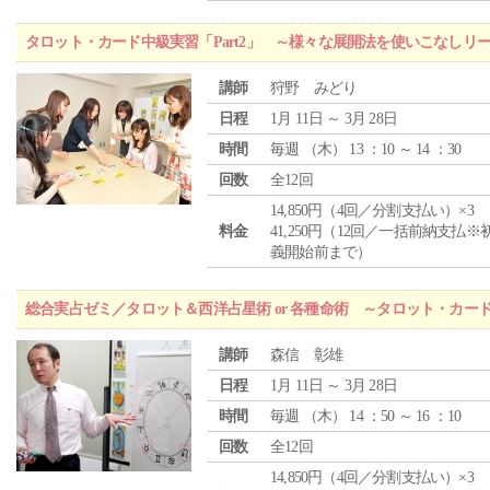
タロット・カード中級実習「Part2」 ～様々な展開法を使いこなしリ
講師
狩野 みどり
日程
1月 11日 ～ 3月 28日
時間
毎週 （
木
） 13 ：10 ～ 14 ：30
回数
全12回
14,850円（4回／分割支払い）×3
料金
41,250円（12回／一括前納支払※
義開始前まで）
総合実占ゼミ／タロット＆西洋占星術 or 各種命術 ～タロット・カ
講師
森信 彰雄
日程
1月 11日 ～ 3月 28日
時間
毎週 （
木
） 14 ：50 ～ 16 ：10
回数
全12回
14,850円（4回／分割支払い）×3