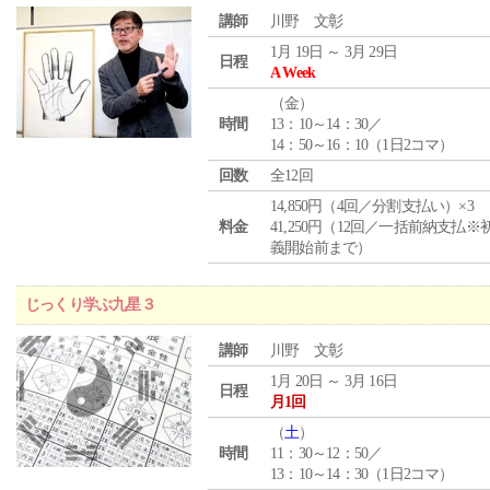
講師
川野 文彰
1月 19日 ～ 3月 29日
日程
A Week
（
金
）
時間
13：10～14：30／
14：50～16：10（1日2コマ）
回数
全12回
14,850円（4回／分割支払い）×3
料金
41,250円（12回／一括前納支払※
義開始前まで）
じっくり学ぶ九星３
講師
川野 文彰
1月 20日 ～ 3月 16日
日程
月1回
（
土
）
時間
11：30～12：50／
13：10～14：30（1日2コマ）