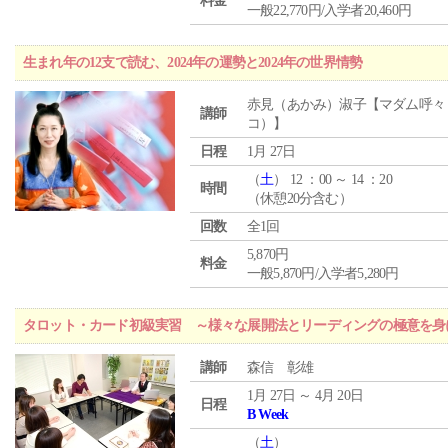
料金
一般22,770円/入学者20,460円
生まれ年の12支で読む、2024年の運勢と2024年の世界情勢
赤見（あかみ）淑子【マダム呼々
講師
コ）】
日程
1月 27日
（
土
） 12 ：00 ～ 14 ：20
時間
（休憩20分含む）
回数
全1回
5,870円
料金
一般5,870円/入学者5,280円
タロット・カード初級実習 ～様々な展開法とリーディングの極意を身
講師
森信 彰雄
1月 27日 ～ 4月 20日
日程
B Week
（
土
）