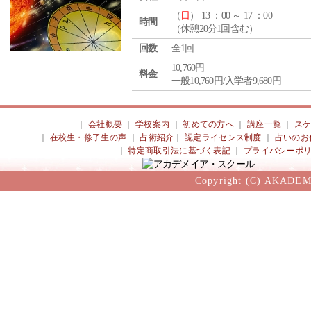
（
日
） 13 ：00 ～ 17 ：00
時間
（休憩20分1回含む）
回数
全1回
10,760円
料金
一般10,760円/入学者9,680円
｜
会社概要
｜
学校案内
｜
初めての方へ
｜
講座一覧
｜
ス
｜
在校生・修了生の声
｜
占術紹介
｜
認定ライセンス制度
｜
占いのお
｜
特定商取引法に基づく表記
｜
プライバシーポ
Copyright (C) AKADEM