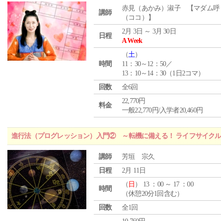
赤見（あかみ）淑子 【マダム呼
講師
（ココ）】
2月 3日 ～ 3月 30日
日程
A Week
（
土
）
時間
11：30～12：50／
13：10～14：30（1日2コマ）
回数
全6回
22,770円
料金
一般22,770円/入学者20,460円
進行法（プログレッション）入門② ～転機に備える！ ライフサイク
講師
芳垣 宗久
日程
2月 11日
（
日
） 13 ：00 ～ 17 ：00
時間
（休憩20分1回含む）
回数
全1回