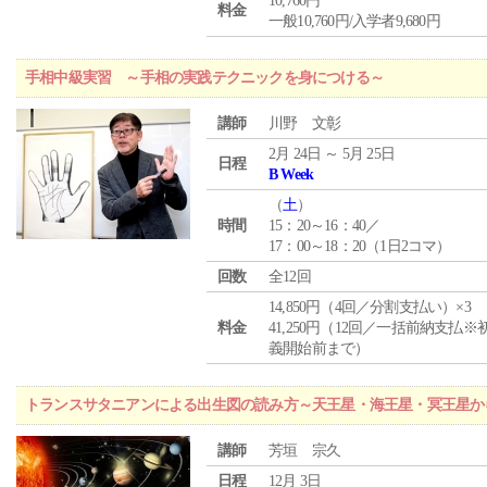
10,760円
料金
一般10,760円/入学者9,680円
手相中級実習 ～手相の実践テクニックを身につける～
講師
川野 文彰
2月 24日 ～ 5月 25日
日程
B Week
（
土
）
時間
15：20～16：40／
17：00～18：20（1日2コマ）
回数
全12回
14,850円（4回／分割支払い）×3
料金
41,250円（12回／一括前納支払※
義開始前まで）
トランスサタニアンによる出生図の読み方～天王星・海王星・冥王星か
講師
芳垣 宗久
日程
12月 3日