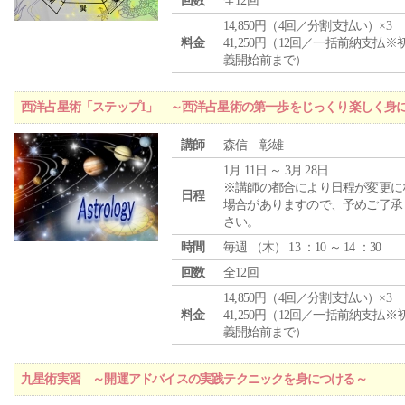
回数
全12回
14,850円（4回／分割支払い）×3
料金
41,250円（12回／一括前納支払※
義開始前まで）
西洋占星術「ステップ1」 ～西洋占星術の第一歩をじっくり楽しく身
講師
森信 彰雄
1月 11日 ～ 3月 28日
※講師の都合により日程が変更に
日程
場合がありますので、予めご了承
さい。
時間
毎週 （
木
） 13 ：10 ～ 14 ：30
回数
全12回
14,850円（4回／分割支払い）×3
料金
41,250円（12回／一括前納支払※
義開始前まで）
九星術実習 ～開運アドバイスの実践テクニックを身につける～