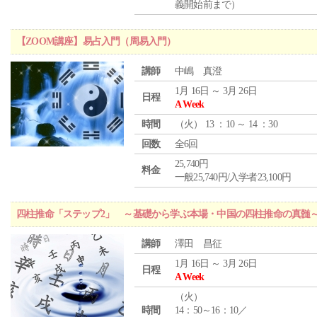
義開始前まで）
【ZOOM講座】易占入門（周易入門）
講師
中嶋 真澄
1月 16日 ～ 3月 26日
日程
A Week
時間
（
火
） 13 ：10 ～ 14 ：30
回数
全6回
25,740円
料金
一般25,740円/入学者23,100円
四柱推命「ステップ2」 ～基礎から学ぶ本場・中国の四柱推命の真髄
講師
澤田 昌征
1月 16日 ～ 3月 26日
日程
A Week
（
火
）
時間
14：50～16：10／