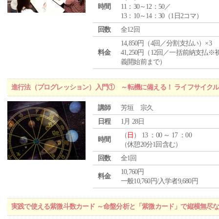
時間
11：30～12：50／
13：10～14：30（1日2コマ）
回数
全12回
14,850円（4回／分割支払い）×3
料金
41,250円（12回／一括前納支払※
義開始前まで）
進行法（プログレッション）入門① ～転機に備える！ ライフサイク
講師
芳垣 宗久
日程
1月 28日
（
日
） 13 ：00 ～ 17 ：00
時間
（休憩20分1回含む）
回数
全1回
10,760円
料金
一般10,760円/入学者9,680円
実践で使える紫微斗数カード ～命盤分析と「紫微カード」で縦横無尽