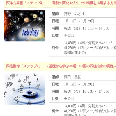
西洋占星術「ステップ4」 ～運勢の変化や人生上の転機を推理する方
講師
狩野 みどり
日程
1月 12日 ～ 3月 29日
時間
毎週 （
金
） 13 ：10 ～ 14 ：30
回数
全12回
14,850円（4回／分割支払い）×3
料金
41,250円（12回／一括前納支払※
義開始前まで）
四柱推命「ステップ1」 ～基礎から学ぶ本場・中国の四柱推命の真髄
講師
澤田 昌征
日程
1月 12日 ～ 3月 29日
時間
毎週 （
金
） 16 ：30 ～ 17 ：50
回数
全12回
14,850円（4回／分割支払い）×3
料金
41,250円（12回／一括前納支払※
義開始前まで）