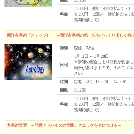
回数
全12回
14,850円（4回／分割支払い）×3
料金
41,250円（12回／一括前納支払※
義開始前まで）
西洋占星術「ステップ1」 ～西洋占星術の第一歩をじっくり楽しく身
講師
森信 彰雄
1月 11日 ～ 3月 28日
※講師の都合により日程が変更に
日程
場合がありますので、予めご了承
さい。
時間
毎週 （
木
） 13 ：10 ～ 14 ：30
回数
全12回
14,850円（4回／分割支払い）×3
料金
41,250円（12回／一括前納支払※
義開始前まで）
九星術実習 ～開運アドバイスの実践テクニックを身につける～