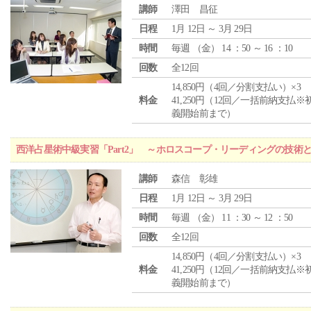
講師
澤田 昌征
日程
1月 12日 ～ 3月 29日
時間
毎週 （
金
） 14 ：50 ～ 16 ：10
回数
全12回
14,850円（4回／分割支払い）×3
料金
41,250円（12回／一括前納支払※
義開始前まで）
西洋占星術中級実習「Part2」 ～ホロスコープ・リーディングの技術
講師
森信 彰雄
日程
1月 12日 ～ 3月 29日
時間
毎週 （
金
） 11 ：30 ～ 12 ：50
回数
全12回
14,850円（4回／分割支払い）×3
料金
41,250円（12回／一括前納支払※
義開始前まで）