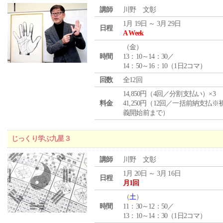
講師
川野 文彰
1月 19日 ～ 3月 29日
日程
A Week
（
金
）
時間
13：10～14：30／
14：50～16：10（1日2コマ）
回数
全12回
14,850円（4回／分割支払い）×3
料金
41,250円（12回／一括前納支払※
義開始前まで）
じっくり学ぶ九星３
講師
川野 文彰
1月 20日 ～ 3月 16日
日程
月1回
（
土
）
時間
11：30～12：50／
13：10～14：30（1日2コマ）