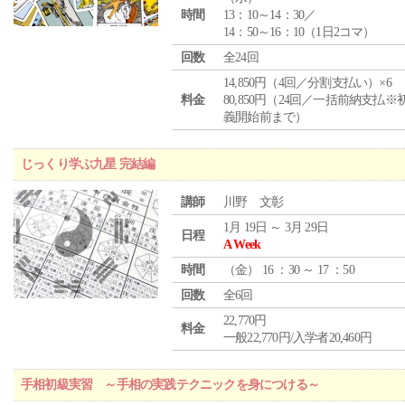
時間
13：10～14：30／
14：50～16：10（1日2コマ）
回数
全24回
14,850円（4回／分割支払い）×6
料金
80,850円（24回／一括前納支払※
義開始前まで）
じっくり学ぶ九星 完結編
講師
川野 文彰
1月 19日 ～ 3月 29日
日程
A Week
時間
（
金
） 16 ：30 ～ 17 ：50
回数
全6回
22,770円
料金
一般22,770円/入学者20,460円
手相初級実習 ～手相の実践テクニックを身につける～