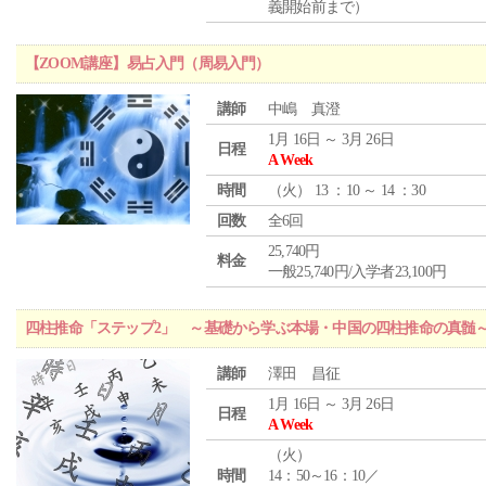
義開始前まで）
【ZOOM講座】易占入門（周易入門）
講師
中嶋 真澄
1月 16日 ～ 3月 26日
日程
A Week
時間
（
火
） 13 ：10 ～ 14 ：30
回数
全6回
25,740円
料金
一般25,740円/入学者23,100円
四柱推命「ステップ2」 ～基礎から学ぶ本場・中国の四柱推命の真髄
講師
澤田 昌征
1月 16日 ～ 3月 26日
日程
A Week
（
火
）
時間
14：50～16：10／