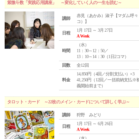
紫微斗数「実践応用講座」 ～変化していく人の一生を読む～
赤見（あかみ）淑子【マダム呼々
講師
コ）】
1月 17日 ～ 3月 27日
日程
A Week
（
水
）
時間
11：30～12：50／
13：10～14：30（1日2コマ）
回数
全12回
14,850円（4回／分割支払い）×3
料金
41,250円（12回／一括前納支払※
義開始前まで）
タロット・カード ～22枚のメイン・カードについて詳しく学ぶ～
講師
狩野 みどり
1月 17日 ～ 6月 26日
日程
A Week
（
水
）