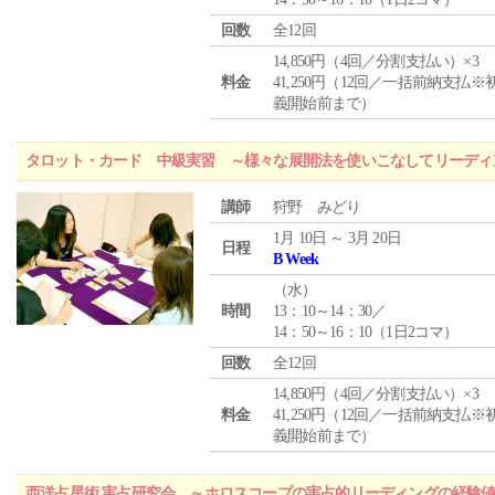
回数
全12回
14,850円（4回／分割支払い）×3
料金
41,250円（12回／一括前納支払※
義開始前まで）
タロット・カード 中級実習 ～様々な展開法を使いこなしてリーディ
講師
狩野 みどり
1月 10日 ～ 3月 20日
日程
B Week
（
水
）
時間
13：10～14：30／
14：50～16：10（1日2コマ）
回数
全12回
14,850円（4回／分割支払い）×3
料金
41,250円（12回／一括前納支払※
義開始前まで）
西洋占星術 実占研究会 ～ホロスコープの実占的リーディングの経験