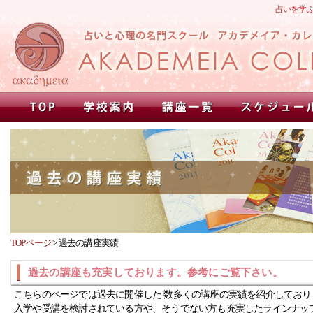
占いを学
TOPページ
>
過去の講座実績
過去の講座も充実しております。参考にご覧下さい。
こちらのページでは過去に開催した 数多くの講座の実績を紹介しており
入学や受講を検討されている方や、そうでない方も充実したラインナッ