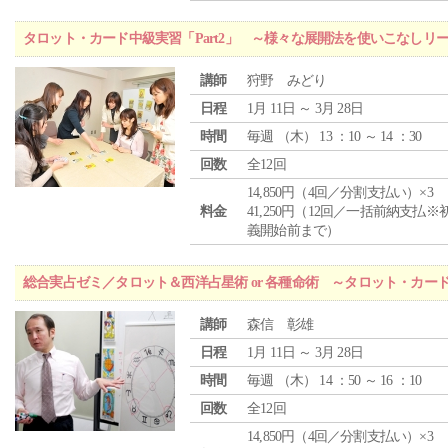
タロット・カード中級実習「Part2」 ～様々な展開法を使いこなしリ
講師
狩野 みどり
日程
1月 11日 ～ 3月 28日
時間
毎週 （
木
） 13 ：10 ～ 14 ：30
回数
全12回
14,850円（4回／分割支払い）×3
料金
41,250円（12回／一括前納支払※
義開始前まで）
総合実占ゼミ／タロット＆西洋占星術 or 各種命術 ～タロット・カ
講師
森信 彰雄
日程
1月 11日 ～ 3月 28日
時間
毎週 （
木
） 14 ：50 ～ 16 ：10
回数
全12回
14,850円（4回／分割支払い）×3