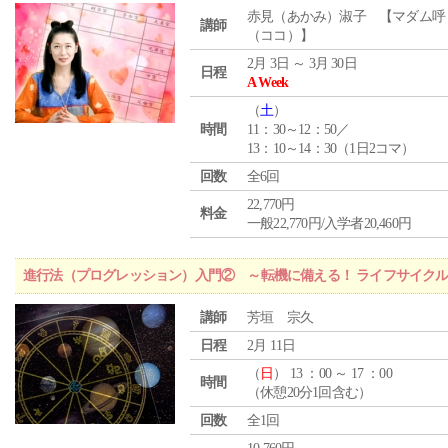
赤見（あかみ）淑子 【マダム呼
講師
（ココ）】
2月 3日 ～ 3月 30日
日程
A Week
（
土
）
時間
11：30～12：50／
13：10～14：30（1日2コマ）
回数
全6回
22,770円
料金
一般22,770円/入学者20,460円
進行法（プログレッション）入門② ～転機に備える！ ライフサイク
講師
芳垣 宗久
日程
2月 11日
（
日
） 13 ：00 ～ 17 ：00
時間
（休憩20分1回含む）
回数
全1回