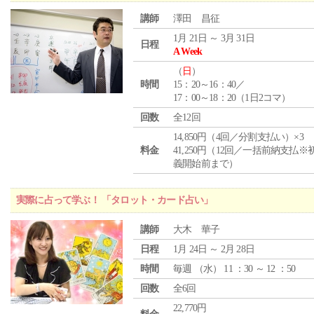
講師
澤田 昌征
1月 21日 ～ 3月 31日
日程
A Week
（
日
）
時間
15：20～16：40／
17：00～18：20（1日2コマ）
回数
全12回
14,850円（4回／分割支払い）×3
料金
41,250円（12回／一括前納支払※
義開始前まで）
実際に占って学ぶ！ 「タロット・カード占い」
講師
大木 華子
日程
1月 24日 ～ 2月 28日
時間
毎週 （
水
） 11 ：30 ～ 12 ：50
回数
全6回
22,770円