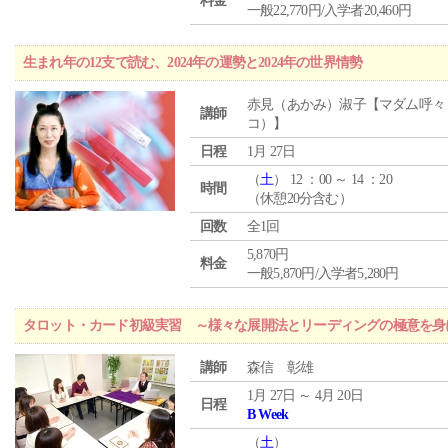
料金
一般22,770円/入学者20,460円
生まれ年の12支で読む、2024年の運勢と2024年の世界情勢
赤見（あかみ）淑子【マダム呼々
講師
コ）】
日程
1月 27日
（
土
） 12 ：00 ～ 14 ：20
時間
（休憩20分含む）
回数
全1回
5,870円
料金
一般5,870円/入学者5,280円
タロット・カード初級実習 ～様々な展開法とリーディングの極意を身
講師
森信 彰雄
1月 27日 ～ 4月 20日
日程
B Week
（
土
）