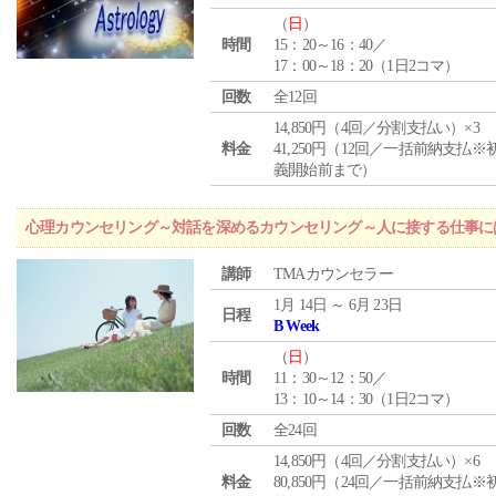
（
日
）
時間
15：20～16：40／
17：00～18：20（1日2コマ）
回数
全12回
14,850円（4回／分割支払い）×3
料金
41,250円（12回／一括前納支払※
義開始前まで）
心理カウンセリング～対話を深めるカウンセリング～人に接する仕事には
講師
TMAカウンセラー
1月 14日 ～ 6月 23日
日程
B Week
（
日
）
時間
11：30～12：50／
13：10～14：30（1日2コマ）
回数
全24回
14,850円（4回／分割支払い）×6
料金
80,850円（24回／一括前納支払※