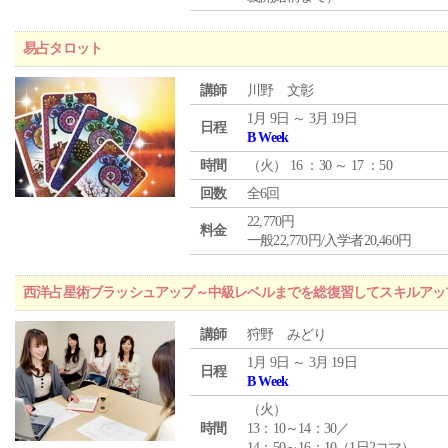
易占タロット
講師
川野 文彰
1月 9日 ～ 3月 19日
日程
B Week
時間
（
火
） 16 ：30 ～ 17 ：50
回数
全6回
22,770円
料金
一般22,770円/入学者20,460円
西洋占星術ブラッシュアップ～中級レベルまでを総復習してスキルアッ
講師
狩野 みどり
1月 9日 ～ 3月 19日
日程
B Week
（
火
）
時間
13：10～14：30／
14：50～16：10（1日2コマ）