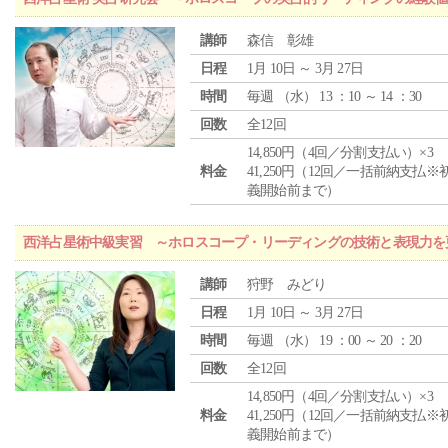
講師
森信 彰雄
日程
1月 10日 ～ 3月 27日
時間
毎週 （
水
） 13 ：10 ～ 14 ：30
回数
全12回
14,850円（4回／分割支払い）×3
料金
41,250円（12回／一括前納支払※
義開始前まで）
西洋占星術中級実習 ～ホロスコープ・リーディングの技術と表現力を
講師
狩野 みどり
日程
1月 10日 ～ 3月 27日
時間
毎週 （
水
） 19 ：00 ～ 20 ：20
回数
全12回
14,850円（4回／分割支払い）×3
料金
41,250円（12回／一括前納支払※
義開始前まで）