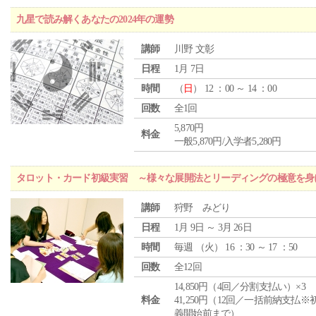
九星で読み解くあなたの2024年の運勢
講師
川野 文彰
日程
1月 7日
時間
（
日
） 12 ：00 ～ 14 ：00
回数
全1回
5,870円
料金
一般5,870円/入学者5,280円
タロット・カード初級実習 ～様々な展開法とリーディングの極意を身
講師
狩野 みどり
日程
1月 9日 ～ 3月 26日
時間
毎週 （
火
） 16 ：30 ～ 17 ：50
回数
全12回
14,850円（4回／分割支払い）×3
料金
41,250円（12回／一括前納支払※
義開始前まで）