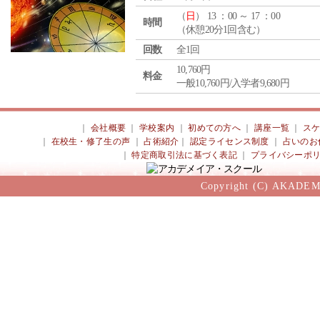
（
日
） 13 ：00 ～ 17 ：00
時間
（休憩20分1回含む）
回数
全1回
10,760円
料金
一般10,760円/入学者9,680円
｜
会社概要
｜
学校案内
｜
初めての方へ
｜
講座一覧
｜
ス
｜
在校生・修了生の声
｜
占術紹介
｜
認定ライセンス制度
｜
占いのお
｜
特定商取引法に基づく表記
｜
プライバシーポ
Copyright (C) AKADEM