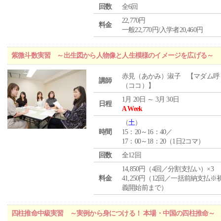
回数
全6回
22,770円
料金
一般22,770円/入学者20,460円
紫微斗数実習 ～出生図から人物像と人生模様のイメージを広げる～
赤見（あかみ）淑子 【マダム呼
講師
（ココ）】
1月 20日 ～ 3月 30日
日程
A Week
（
土
）
時間
15：20～16：40／
17：00～18：20（1日2コマ）
回数
全12回
14,850円（4回／分割支払い）×3
料金
41,250円（12回／一括前納支払※
義開始前まで）
四柱推命中級実習 ～実例から身につける！ 本場・中国の四柱推命～