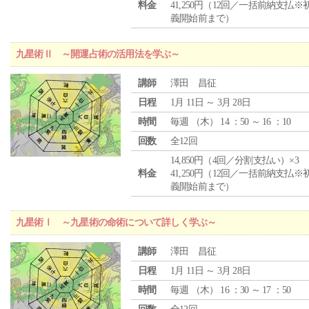
料金
41,250円（12回／一括前納支払※
義開始前まで）
九星術Ⅱ ～開運占術の活用法を学ぶ～
講師
澤田 昌征
日程
1月 11日 ～ 3月 28日
時間
毎週 （
木
） 14 ：50 ～ 16 ：10
回数
全12回
14,850円（4回／分割支払い）×3
料金
41,250円（12回／一括前納支払※
義開始前まで）
九星術Ⅰ ～九星術の命術について詳しく学ぶ～
講師
澤田 昌征
日程
1月 11日 ～ 3月 28日
時間
毎週 （
木
） 16 ：30 ～ 17 ：50