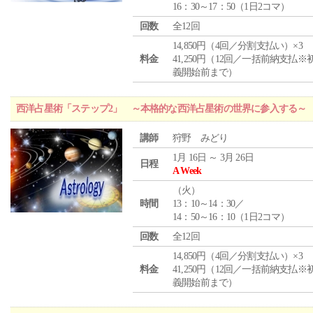
16：30～17：50（1日2コマ）
回数
全12回
14,850円（4回／分割支払い）×3
料金
41,250円（12回／一括前納支払※
義開始前まで）
西洋占星術「ステップ2」 ～本格的な西洋占星術の世界に参入する～
講師
狩野 みどり
1月 16日 ～ 3月 26日
日程
A Week
（
火
）
時間
13：10～14：30／
14：50～16：10（1日2コマ）
回数
全12回
14,850円（4回／分割支払い）×3
料金
41,250円（12回／一括前納支払※
義開始前まで）