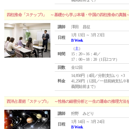
四柱推命「ステップ3」 ～基礎から学ぶ本場・中国の四柱推命の真髄
講師
澤田 昌征
1月 13日 ～ 3月 23日
日程
B Week
（
土
）
時間
15：20～16：40／
17：00～18：20（1日2コマ）
回数
全12回
14,850円（4回／分割支払い）×3
料金
41,250円（12回／一括前納支払※
義開始前まで）
西洋占星術「ステップ3」 ～性格の細密分析と一生の運命の推理方法
講師
狩野 みどり
1月 14日 ～ 3月 24日
日程
B Week