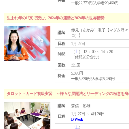
料金
一般22,770円/入学者20,460円
生まれ年の12支で読む、2024年の運勢と2024年の世界情勢
赤見（あかみ）淑子【マダム呼々
講師
コ）】
日程
1月 27日
（
土
） 12 ：00 ～ 14 ：20
時間
（休憩20分含む）
回数
全1回
5,870円
料金
一般5,870円/入学者5,280円
タロット・カード初級実習 ～様々な展開法とリーディングの極意を身
講師
森信 彰雄
1月 27日 ～ 4月 20日
日程
B Week
（
土
）