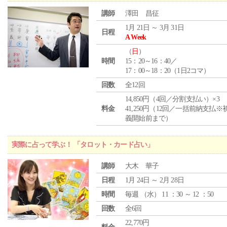
講師
澤田 昌征
1月 21日 ～ 3月 31日
日程
A Week
（
日
）
時間
15：20～16：40／
17：00～18：20（1日2コマ）
回数
全12回
14,850円（4回／分割支払い）×3
料金
41,250円（12回／一括前納支払※
義開始前まで）
実際に占って学ぶ！ 「タロット・カード占い」
講師
大木 華子
日程
1月 24日 ～ 2月 28日
時間
毎週 （
水
） 11 ：30 ～ 12 ：50
回数
全6回
22,770円