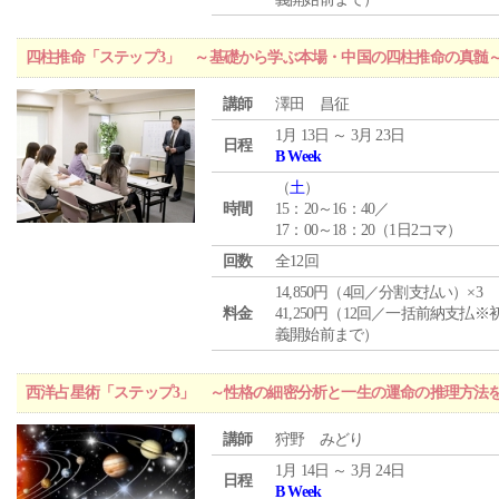
四柱推命「ステップ3」 ～基礎から学ぶ本場・中国の四柱推命の真髄
講師
澤田 昌征
1月 13日 ～ 3月 23日
日程
B Week
（
土
）
時間
15：20～16：40／
17：00～18：20（1日2コマ）
回数
全12回
14,850円（4回／分割支払い）×3
料金
41,250円（12回／一括前納支払※
義開始前まで）
西洋占星術「ステップ3」 ～性格の細密分析と一生の運命の推理方法
講師
狩野 みどり
1月 14日 ～ 3月 24日
日程
B Week