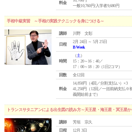
10,760円
料金
一般10,760円/入学者9,680円
手相中級実習 ～手相の実践テクニックを身につける～
講師
川野 文彰
2月 24日 ～ 5月 25日
日程
B Week
（
土
）
時間
15：20～16：40／
17：00～18：20（1日2コマ）
回数
全12回
14,850円（4回／分割支払い）×3
料金
41,250円（12回／一括前納支払※
義開始前まで）
トランスサタニアンによる出生図の読み方～天王星・海王星・冥王星か
講師
芳垣 宗久
日程
12月 3日