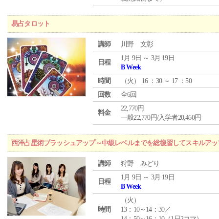
易占タロット
講師
川野 文彰
1月 9日 ～ 3月 19日
日程
B Week
時間
（
火
） 16 ：30 ～ 17 ：50
回数
全6回
22,770円
料金
一般22,770円/入学者20,460円
西洋占星術ブラッシュアップ～中級レベルまでを総復習してスキルアッ
講師
狩野 みどり
1月 9日 ～ 3月 19日
日程
B Week
（
火
）
時間
13：10～14：30／
14：50～16：10（1日2コマ）