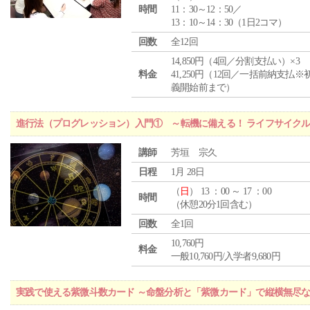
時間
11：30～12：50／
13：10～14：30（1日2コマ）
回数
全12回
14,850円（4回／分割支払い）×3
料金
41,250円（12回／一括前納支払※
義開始前まで）
進行法（プログレッション）入門① ～転機に備える！ ライフサイク
講師
芳垣 宗久
日程
1月 28日
（
日
） 13 ：00 ～ 17 ：00
時間
（休憩20分1回含む）
回数
全1回
10,760円
料金
一般10,760円/入学者9,680円
実践で使える紫微斗数カード ～命盤分析と「紫微カード」で縦横無尽