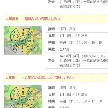
料金
41,250円（12回／一括前納支払※
義開始前まで）
九星術Ⅱ ～開運占術の活用法を学ぶ～
講師
澤田 昌征
日程
1月 11日 ～ 3月 28日
時間
毎週 （
木
） 14 ：50 ～ 16 ：10
回数
全12回
14,850円（4回／分割支払い）×3
料金
41,250円（12回／一括前納支払※
義開始前まで）
九星術Ⅰ ～九星術の命術について詳しく学ぶ～
講師
澤田 昌征
日程
1月 11日 ～ 3月 28日
時間
毎週 （
木
） 16 ：30 ～ 17 ：50