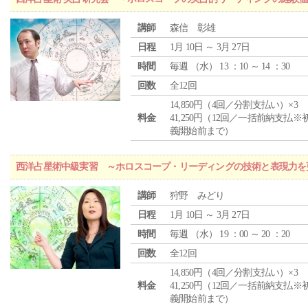
講師
森信 彰雄
日程
1月 10日 ～ 3月 27日
時間
毎週 （
水
） 13 ：10 ～ 14 ：30
回数
全12回
14,850円（4回／分割支払い）×3
料金
41,250円（12回／一括前納支払※
義開始前まで）
西洋占星術中級実習 ～ホロスコープ・リーディングの技術と表現力を
講師
狩野 みどり
日程
1月 10日 ～ 3月 27日
時間
毎週 （
水
） 19 ：00 ～ 20 ：20
回数
全12回
14,850円（4回／分割支払い）×3
料金
41,250円（12回／一括前納支払※
義開始前まで）