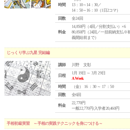
時間
13：10～14：30／
14：50～16：10（1日2コマ）
回数
全24回
14,850円（4回／分割支払い）×6
料金
80,850円（24回／一括前納支払※
義開始前まで）
じっくり学ぶ九星 完結編
講師
川野 文彰
1月 19日 ～ 3月 29日
日程
A Week
時間
（
金
） 16 ：30 ～ 17 ：50
回数
全6回
22,770円
料金
一般22,770円/入学者20,460円
手相初級実習 ～手相の実践テクニックを身につける～