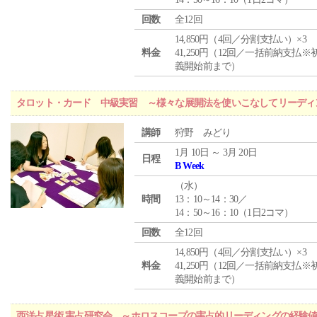
回数
全12回
14,850円（4回／分割支払い）×3
料金
41,250円（12回／一括前納支払※
義開始前まで）
タロット・カード 中級実習 ～様々な展開法を使いこなしてリーディ
講師
狩野 みどり
1月 10日 ～ 3月 20日
日程
B Week
（
水
）
時間
13：10～14：30／
14：50～16：10（1日2コマ）
回数
全12回
14,850円（4回／分割支払い）×3
料金
41,250円（12回／一括前納支払※
義開始前まで）
西洋占星術 実占研究会 ～ホロスコープの実占的リーディングの経験