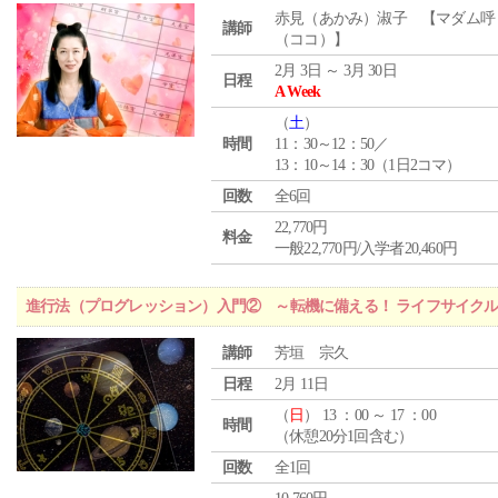
赤見（あかみ）淑子 【マダム呼
講師
（ココ）】
2月 3日 ～ 3月 30日
日程
A Week
（
土
）
時間
11：30～12：50／
13：10～14：30（1日2コマ）
回数
全6回
22,770円
料金
一般22,770円/入学者20,460円
進行法（プログレッション）入門② ～転機に備える！ ライフサイク
講師
芳垣 宗久
日程
2月 11日
（
日
） 13 ：00 ～ 17 ：00
時間
（休憩20分1回含む）
回数
全1回