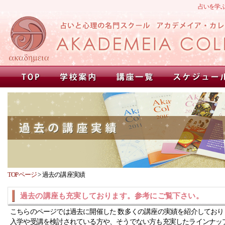
占いを学
TOPページ
>
過去の講座実績
過去の講座も充実しております。参考にご覧下さい。
こちらのページでは過去に開催した 数多くの講座の実績を紹介しており
入学や受講を検討されている方や、そうでない方も充実したラインナッ