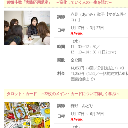
紫微斗数「実践応用講座」 ～変化していく人の一生を読む～
赤見（あかみ）淑子【マダム呼々
講師
コ）】
1月 17日 ～ 3月 27日
日程
A Week
（
水
）
時間
11：30～12：50／
13：10～14：30（1日2コマ）
回数
全12回
14,850円（4回／分割支払い）×3
料金
41,250円（12回／一括前納支払※
義開始前まで）
タロット・カード ～22枚のメイン・カードについて詳しく学ぶ～
講師
狩野 みどり
1月 17日 ～ 6月 26日
日程
A Week
（
水
）