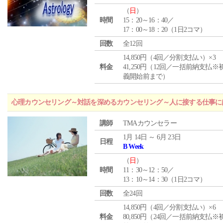
（
日
）
時間
15：20～16：40／
17：00～18：20（1日2コマ）
回数
全12回
14,850円（4回／分割支払い）×3
料金
41,250円（12回／一括前納支払※
義開始前まで）
心理カウンセリング～対話を深めるカウンセリング～人に接する仕事には
講師
TMAカウンセラー
1月 14日 ～ 6月 23日
日程
B Week
（
日
）
時間
11：30～12：50／
13：10～14：30（1日2コマ）
回数
全24回
14,850円（4回／分割支払い）×6
料金
80,850円（24回／一括前納支払※