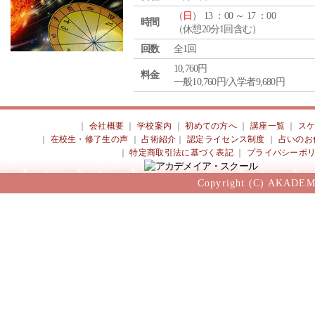
（
日
） 13 ：00 ～ 17 ：00
時間
（休憩20分1回含む）
回数
全1回
10,760円
料金
一般10,760円/入学者9,680円
｜
会社概要
｜
学校案内
｜
初めての方へ
｜
講座一覧
｜
ス
｜
在校生・修了生の声
｜
占術紹介
｜
認定ライセンス制度
｜
占いのお
｜
特定商取引法に基づく表記
｜
プライバシーポ
Copyright (C) AKADEM