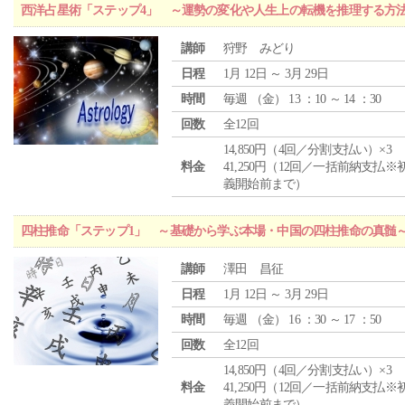
西洋占星術「ステップ4」 ～運勢の変化や人生上の転機を推理する方
講師
狩野 みどり
日程
1月 12日 ～ 3月 29日
時間
毎週 （
金
） 13 ：10 ～ 14 ：30
回数
全12回
14,850円（4回／分割支払い）×3
料金
41,250円（12回／一括前納支払※
義開始前まで）
四柱推命「ステップ1」 ～基礎から学ぶ本場・中国の四柱推命の真髄
講師
澤田 昌征
日程
1月 12日 ～ 3月 29日
時間
毎週 （
金
） 16 ：30 ～ 17 ：50
回数
全12回
14,850円（4回／分割支払い）×3
料金
41,250円（12回／一括前納支払※
義開始前まで）