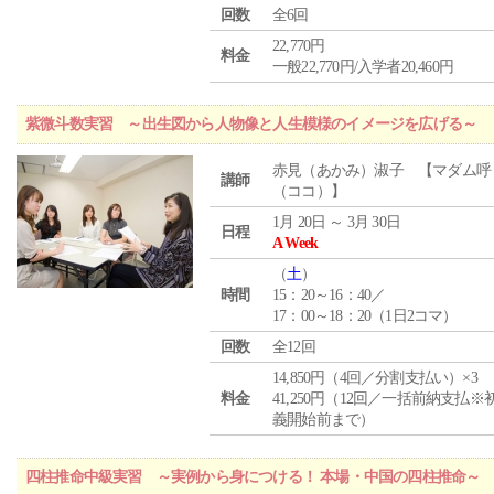
回数
全6回
22,770円
料金
一般22,770円/入学者20,460円
紫微斗数実習 ～出生図から人物像と人生模様のイメージを広げる～
赤見（あかみ）淑子 【マダム呼
講師
（ココ）】
1月 20日 ～ 3月 30日
日程
A Week
（
土
）
時間
15：20～16：40／
17：00～18：20（1日2コマ）
回数
全12回
14,850円（4回／分割支払い）×3
料金
41,250円（12回／一括前納支払※
義開始前まで）
四柱推命中級実習 ～実例から身につける！ 本場・中国の四柱推命～