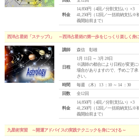
回数
全12回
14,850円（4回／分割支払い）×3
料金
41,250円（12回／一括前納支払※
義開始前まで）
西洋占星術「ステップ1」 ～西洋占星術の第一歩をじっくり楽しく身
講師
森信 彰雄
1月 11日 ～ 3月 28日
※講師の都合により日程が変更に
日程
場合がありますので、予めご了承
さい。
時間
毎週 （
木
） 13 ：10 ～ 14 ：30
回数
全12回
14,850円（4回／分割支払い）×3
料金
41,250円（12回／一括前納支払※
義開始前まで）
九星術実習 ～開運アドバイスの実践テクニックを身につける～