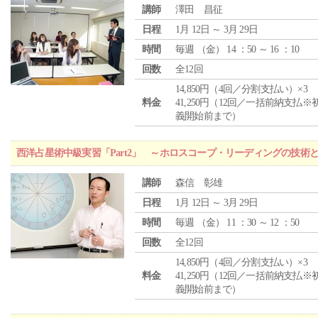
講師
澤田 昌征
日程
1月 12日 ～ 3月 29日
時間
毎週 （
金
） 14 ：50 ～ 16 ：10
回数
全12回
14,850円（4回／分割支払い）×3
料金
41,250円（12回／一括前納支払※
義開始前まで）
西洋占星術中級実習「Part2」 ～ホロスコープ・リーディングの技術
講師
森信 彰雄
日程
1月 12日 ～ 3月 29日
時間
毎週 （
金
） 11 ：30 ～ 12 ：50
回数
全12回
14,850円（4回／分割支払い）×3
料金
41,250円（12回／一括前納支払※
義開始前まで）