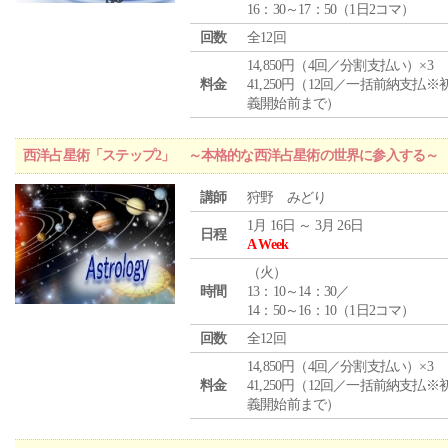
16：30～17：50（1日2コマ）
回数
全12回
14,850円（4回／分割支払い）×3
料金
41,250円（12回／一括前納支払※
義開始前まで）
西洋占星術「ステップ2」 ～本格的な西洋占星術の世界に参入する～
講師
狩野 みどり
1月 16日 ～ 3月 26日
日程
A Week
（
火
）
時間
13：10～14：30／
14：50～16：10（1日2コマ）
回数
全12回
14,850円（4回／分割支払い）×3
料金
41,250円（12回／一括前納支払※
義開始前まで）