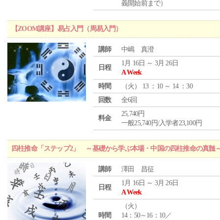
義開始前まで）
【ZOOM講座】易占入門（周易入門）
講師
中嶋 真澄
1月 16日 ～ 3月 26日
日程
A Week
時間
（
火
） 13 ：10 ～ 14 ：30
回数
全6回
25,740円
料金
一般25,740円/入学者23,100円
四柱推命「ステップ2」 ～基礎から学ぶ本場・中国の四柱推命の真髄
講師
澤田 昌征
1月 16日 ～ 3月 26日
日程
A Week
（
火
）
時間
14：50～16：10／