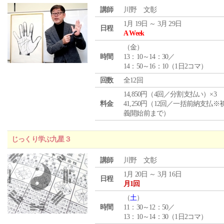
講師
川野 文彰
1月 19日 ～ 3月 29日
日程
A Week
（
金
）
時間
13：10～14：30／
14：50～16：10（1日2コマ）
回数
全12回
14,850円（4回／分割支払い）×3
料金
41,250円（12回／一括前納支払※
義開始前まで）
じっくり学ぶ九星３
講師
川野 文彰
1月 20日 ～ 3月 16日
日程
月1回
（
土
）
時間
11：30～12：50／
13：10～14：30（1日2コマ）