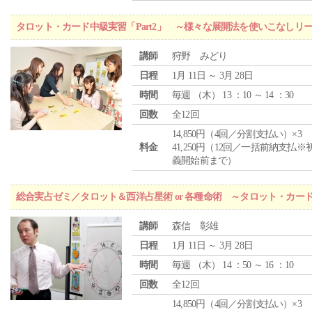
タロット・カード中級実習「Part2」 ～様々な展開法を使いこなしリ
講師
狩野 みどり
日程
1月 11日 ～ 3月 28日
時間
毎週 （
木
） 13 ：10 ～ 14 ：30
回数
全12回
14,850円（4回／分割支払い）×3
料金
41,250円（12回／一括前納支払※
義開始前まで）
総合実占ゼミ／タロット＆西洋占星術 or 各種命術 ～タロット・カ
講師
森信 彰雄
日程
1月 11日 ～ 3月 28日
時間
毎週 （
木
） 14 ：50 ～ 16 ：10
回数
全12回
14,850円（4回／分割支払い）×3