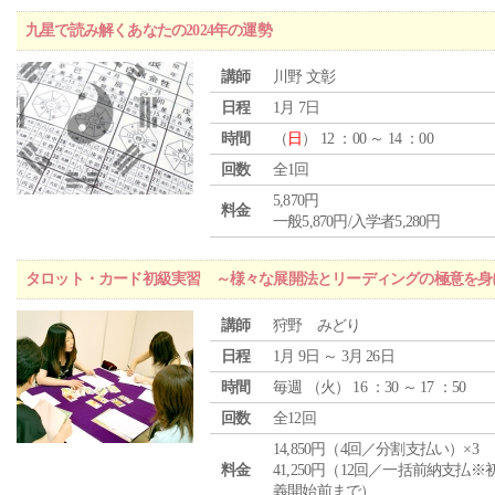
九星で読み解くあなたの2024年の運勢
講師
川野 文彰
日程
1月 7日
時間
（
日
） 12 ：00 ～ 14 ：00
回数
全1回
5,870円
料金
一般5,870円/入学者5,280円
タロット・カード初級実習 ～様々な展開法とリーディングの極意を身
講師
狩野 みどり
日程
1月 9日 ～ 3月 26日
時間
毎週 （
火
） 16 ：30 ～ 17 ：50
回数
全12回
14,850円（4回／分割支払い）×3
料金
41,250円（12回／一括前納支払※
義開始前まで）