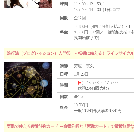
時間
11：30～12：50／
13：10～14：30（1日2コマ）
回数
全12回
14,850円（4回／分割支払い）×3
料金
41,250円（12回／一括前納支払※
義開始前まで）
進行法（プログレッション）入門① ～転機に備える！ ライフサイク
講師
芳垣 宗久
日程
1月 28日
（
日
） 13 ：00 ～ 17 ：00
時間
（休憩20分1回含む）
回数
全1回
10,760円
料金
一般10,760円/入学者9,680円
実践で使える紫微斗数カード ～命盤分析と「紫微カード」で縦横無尽