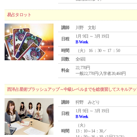
易占タロット
講師
川野 文彰
1月 9日 ～ 3月 19日
日程
B Week
時間
（
火
） 16 ：30 ～ 17 ：50
回数
全6回
22,770円
料金
一般22,770円/入学者20,460円
西洋占星術ブラッシュアップ～中級レベルまでを総復習してスキルアッ
講師
狩野 みどり
1月 9日 ～ 3月 19日
日程
B Week
（
火
）
時間
13：10～14：30／
14：50～16：10（1日2コマ）