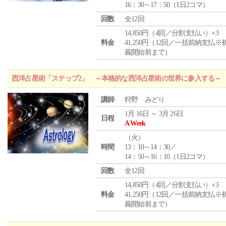
16：30～17：50（1日2コマ）
回数
全12回
14,850円（4回／分割支払い）×3
料金
41,250円（12回／一括前納支払※
義開始前まで）
西洋占星術「ステップ2」 ～本格的な西洋占星術の世界に参入する～
講師
狩野 みどり
1月 16日 ～ 3月 26日
日程
A Week
（
火
）
時間
13：10～14：30／
14：50～16：10（1日2コマ）
回数
全12回
14,850円（4回／分割支払い）×3
料金
41,250円（12回／一括前納支払※
義開始前まで）