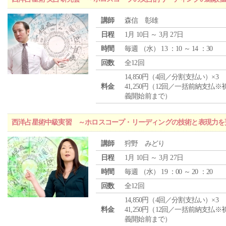
講師
森信 彰雄
日程
1月 10日 ～ 3月 27日
時間
毎週 （
水
） 13 ：10 ～ 14 ：30
回数
全12回
14,850円（4回／分割支払い）×3
料金
41,250円（12回／一括前納支払※
義開始前まで）
西洋占星術中級実習 ～ホロスコープ・リーディングの技術と表現力を
講師
狩野 みどり
日程
1月 10日 ～ 3月 27日
時間
毎週 （
水
） 19 ：00 ～ 20 ：20
回数
全12回
14,850円（4回／分割支払い）×3
料金
41,250円（12回／一括前納支払※
義開始前まで）