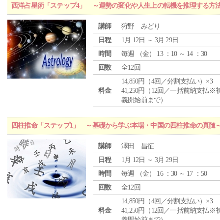
西洋占星術「ステップ4」 ～運勢の変化や人生上の転機を推理する方
講師
狩野 みどり
日程
1月 12日 ～ 3月 29日
時間
毎週 （
金
） 13 ：10 ～ 14 ：30
回数
全12回
14,850円（4回／分割支払い）×3
料金
41,250円（12回／一括前納支払※
義開始前まで）
四柱推命「ステップ1」 ～基礎から学ぶ本場・中国の四柱推命の真髄
講師
澤田 昌征
日程
1月 12日 ～ 3月 29日
時間
毎週 （
金
） 16 ：30 ～ 17 ：50
回数
全12回
14,850円（4回／分割支払い）×3
料金
41,250円（12回／一括前納支払※
義開始前まで）