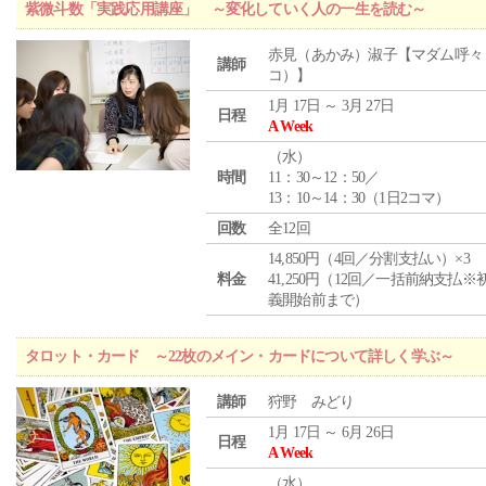
紫微斗数「実践応用講座」 ～変化していく人の一生を読む～
赤見（あかみ）淑子【マダム呼々
講師
コ）】
1月 17日 ～ 3月 27日
日程
A Week
（
水
）
時間
11：30～12：50／
13：10～14：30（1日2コマ）
回数
全12回
14,850円（4回／分割支払い）×3
料金
41,250円（12回／一括前納支払※
義開始前まで）
タロット・カード ～22枚のメイン・カードについて詳しく学ぶ～
講師
狩野 みどり
1月 17日 ～ 6月 26日
日程
A Week
（
水
）