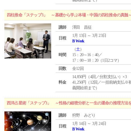
四柱推命「ステップ3」 ～基礎から学ぶ本場・中国の四柱推命の真髄
講師
澤田 昌征
1月 13日 ～ 3月 23日
日程
B Week
（
土
）
時間
15：20～16：40／
17：00～18：20（1日2コマ）
回数
全12回
14,850円（4回／分割支払い）×3
料金
41,250円（12回／一括前納支払※
義開始前まで）
西洋占星術「ステップ3」 ～性格の細密分析と一生の運命の推理方法
講師
狩野 みどり
1月 14日 ～ 3月 24日
日程
B Week