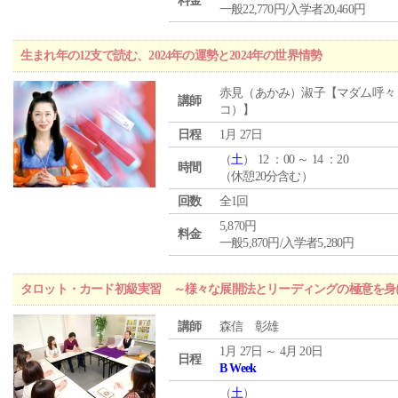
料金
一般22,770円/入学者20,460円
生まれ年の12支で読む、2024年の運勢と2024年の世界情勢
赤見（あかみ）淑子【マダム呼々
講師
コ）】
日程
1月 27日
（
土
） 12 ：00 ～ 14 ：20
時間
（休憩20分含む）
回数
全1回
5,870円
料金
一般5,870円/入学者5,280円
タロット・カード初級実習 ～様々な展開法とリーディングの極意を身
講師
森信 彰雄
1月 27日 ～ 4月 20日
日程
B Week
（
土
）