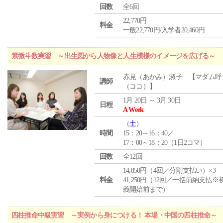
回数
全6回
22,770円
料金
一般22,770円/入学者20,460円
紫微斗数実習 ～出生図から人物像と人生模様のイメージを広げる～
赤見（あかみ）淑子 【マダム呼
講師
（ココ）】
1月 20日 ～ 3月 30日
日程
A Week
（
土
）
時間
15：20～16：40／
17：00～18：20（1日2コマ）
回数
全12回
14,850円（4回／分割支払い）×3
料金
41,250円（12回／一括前納支払※
義開始前まで）
四柱推命中級実習 ～実例から身につける！ 本場・中国の四柱推命～