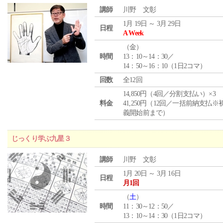
講師
川野 文彰
1月 19日 ～ 3月 29日
日程
A Week
（
金
）
時間
13：10～14：30／
14：50～16：10（1日2コマ）
回数
全12回
14,850円（4回／分割支払い）×3
料金
41,250円（12回／一括前納支払※
義開始前まで）
じっくり学ぶ九星３
講師
川野 文彰
1月 20日 ～ 3月 16日
日程
月1回
（
土
）
時間
11：30～12：50／
13：10～14：30（1日2コマ）