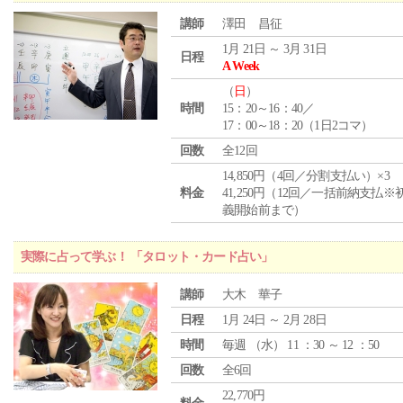
講師
澤田 昌征
1月 21日 ～ 3月 31日
日程
A Week
（
日
）
時間
15：20～16：40／
17：00～18：20（1日2コマ）
回数
全12回
14,850円（4回／分割支払い）×3
料金
41,250円（12回／一括前納支払※
義開始前まで）
実際に占って学ぶ！ 「タロット・カード占い」
講師
大木 華子
日程
1月 24日 ～ 2月 28日
時間
毎週 （
水
） 11 ：30 ～ 12 ：50
回数
全6回
22,770円