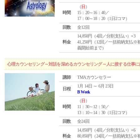
（
日
）
時間
15：20～16：40／
17：00～18：20（1日2コマ）
回数
全12回
14,850円（4回／分割支払い）×3
料金
41,250円（12回／一括前納支払※
義開始前まで）
心理カウンセリング～対話を深めるカウンセリング～人に接する仕事には
講師
TMAカウンセラー
1月 14日 ～ 6月 23日
日程
B Week
（
日
）
時間
11：30～12：50／
13：10～14：30（1日2コマ）
回数
全24回
14,850円（4回／分割支払い）×6
料金
80,850円（24回／一括前納支払※