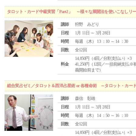
タロット・カード中級実習「Part2」 ～様々な展開法を使いこなしリ
講師
狩野 みどり
日程
1月 11日 ～ 3月 28日
時間
毎週 （
木
） 13 ：10 ～ 14 ：30
回数
全12回
14,850円（4回／分割支払い）×3
料金
41,250円（12回／一括前納支払※
義開始前まで）
総合実占ゼミ／タロット＆西洋占星術 or 各種命術 ～タロット・カ
講師
森信 彰雄
日程
1月 11日 ～ 3月 28日
時間
毎週 （
木
） 14 ：50 ～ 16 ：10
回数
全12回
14,850円（4回／分割支払い）×3