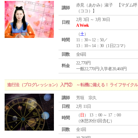
赤見（あかみ）淑子 【マダム呼
講師
（ココ）】
2月 3日 ～ 3月 30日
日程
A Week
（
土
）
時間
11：30～12：50／
13：10～14：30（1日2コマ）
回数
全6回
22,770円
料金
一般22,770円/入学者20,460円
進行法（プログレッション）入門② ～転機に備える！ ライフサイク
講師
芳垣 宗久
日程
2月 11日
（
日
） 13 ：00 ～ 17 ：00
時間
（休憩20分1回含む）
回数
全1回