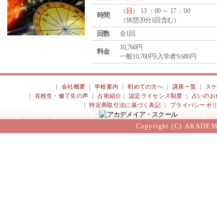
（
日
） 13 ：00 ～ 17 ：00
時間
（休憩20分1回含む）
回数
全1回
10,760円
料金
一般10,760円/入学者9,680円
｜
会社概要
｜
学校案内
｜
初めての方へ
｜
講座一覧
｜
ス
｜
在校生・修了生の声
｜
占術紹介
｜
認定ライセンス制度
｜
占いのお
｜
特定商取引法に基づく表記
｜
プライバシーポ
Copyright (C) AKADEM