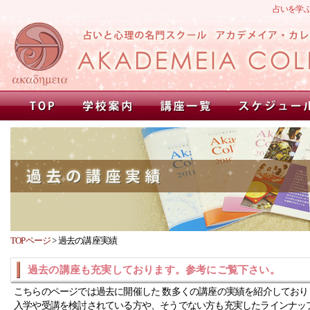
占いを学
TOPページ
>
過去の講座実績
過去の講座も充実しております。参考にご覧下さい。
こちらのページでは過去に開催した 数多くの講座の実績を紹介しており
入学や受講を検討されている方や、そうでない方も充実したラインナッ