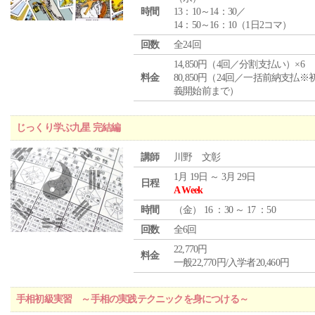
時間
13：10～14：30／
14：50～16：10（1日2コマ）
回数
全24回
14,850円（4回／分割支払い）×6
料金
80,850円（24回／一括前納支払※
義開始前まで）
じっくり学ぶ九星 完結編
講師
川野 文彰
1月 19日 ～ 3月 29日
日程
A Week
時間
（
金
） 16 ：30 ～ 17 ：50
回数
全6回
22,770円
料金
一般22,770円/入学者20,460円
手相初級実習 ～手相の実践テクニックを身につける～