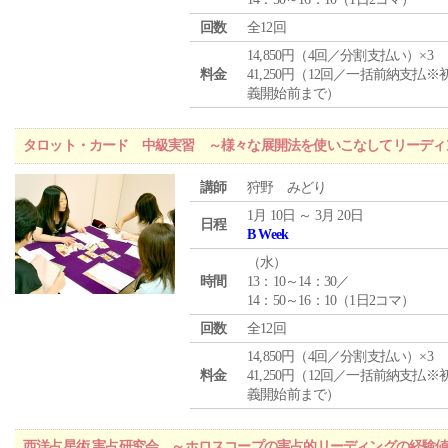
回数
全12回
14,850円（4回／分割支払い）×3
料金
41,250円（12回／一括前納支払※
義開始前まで）
タロット・カード 中級実習 ～様々な展開法を使いこなしてリーディ
講師
狩野 みどり
1月 10日 ～ 3月 20日
日程
B Week
（
水
）
時間
13：10～14：30／
14：50～16：10（1日2コマ）
回数
全12回
14,850円（4回／分割支払い）×3
料金
41,250円（12回／一括前納支払※
義開始前まで）
西洋占星術 実占研究会 ～ホロスコープの実占的リーディングの経験