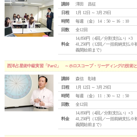
講師
澤田 昌征
日程
1月 12日 ～ 3月 29日
時間
毎週 （
金
） 14 ：50 ～ 16 ：10
回数
全12回
14,850円（4回／分割支払い）×3
料金
41,250円（12回／一括前納支払※
義開始前まで）
西洋占星術中級実習「Part2」 ～ホロスコープ・リーディングの技術
講師
森信 彰雄
日程
1月 12日 ～ 3月 29日
時間
毎週 （
金
） 11 ：30 ～ 12 ：50
回数
全12回
14,850円（4回／分割支払い）×3
料金
41,250円（12回／一括前納支払※
義開始前まで）