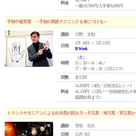
10,760円
料金
一般10,760円/入学者9,680円
手相中級実習 ～手相の実践テクニックを身につける～
講師
川野 文彰
2月 24日 ～ 5月 25日
日程
B Week
（
土
）
時間
15：20～16：40／
17：00～18：20（1日2コマ）
回数
全12回
14,850円（4回／分割支払い）×3
料金
41,250円（12回／一括前納支払※
義開始前まで）
トランスサタニアンによる出生図の読み方～天王星・海王星・冥王星か
講師
芳垣 宗久
日程
12月 3日