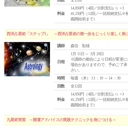
回数
全12回
14,850円（4回／分割支払い）×3
料金
41,250円（12回／一括前納支払※
義開始前まで）
西洋占星術「ステップ1」 ～西洋占星術の第一歩をじっくり楽しく身
講師
森信 彰雄
1月 11日 ～ 3月 28日
※講師の都合により日程が変更に
日程
場合がありますので、予めご了承
さい。
時間
毎週 （
木
） 13 ：10 ～ 14 ：30
回数
全12回
14,850円（4回／分割支払い）×3
料金
41,250円（12回／一括前納支払※
義開始前まで）
九星術実習 ～開運アドバイスの実践テクニックを身につける～