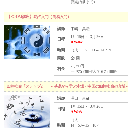
義開始前まで）
【ZOOM講座】易占入門（周易入門）
講師
中嶋 真澄
1月 16日 ～ 3月 26日
日程
A Week
時間
（
火
） 13 ：10 ～ 14 ：30
回数
全6回
25,740円
料金
一般25,740円/入学者23,100円
四柱推命「ステップ2」 ～基礎から学ぶ本場・中国の四柱推命の真髄
講師
澤田 昌征
1月 16日 ～ 3月 26日
日程
A Week
（
火
）
時間
14：50～16：10／