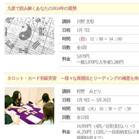
九星で読み解くあなたの2024年の運勢
講師
川野 文彰
日程
1月 7日
時間
（
日
） 12 ：00 ～ 14 ：00
回数
全1回
5,870円
料金
一般5,870円/入学者5,280円
タロット・カード初級実習 ～様々な展開法とリーディングの極意を身
講師
狩野 みどり
日程
1月 9日 ～ 3月 26日
時間
毎週 （
火
） 16 ：30 ～ 17 ：50
回数
全12回
14,850円（4回／分割支払い）×3
料金
41,250円（12回／一括前納支払※
義開始前まで）