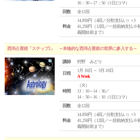
16：30～17：50（1日2コマ）
回数
全12回
14,850円（4回／分割支払い）×3
料金
41,250円（12回／一括前納支払※
義開始前まで）
西洋占星術「ステップ2」 ～本格的な西洋占星術の世界に参入する～
講師
狩野 みどり
1月 16日 ～ 3月 26日
日程
A Week
（
火
）
時間
13：10～14：30／
14：50～16：10（1日2コマ）
回数
全12回
14,850円（4回／分割支払い）×3
料金
41,250円（12回／一括前納支払※
義開始前まで）