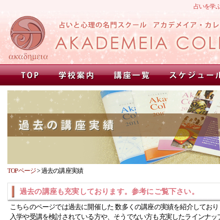
占いを学
TOPページ
>
過去の講座実績
過去の講座も充実しております。参考にご覧下さい。
こちらのページでは過去に開催した 数多くの講座の実績を紹介しており
入学や受講を検討されている方や、そうでない方も充実したラインナッ