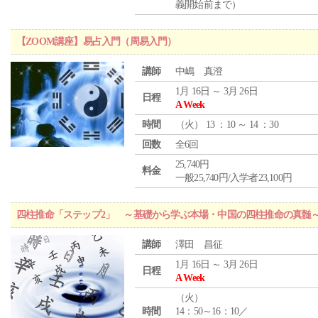
義開始前まで）
【ZOOM講座】易占入門（周易入門）
講師
中嶋 真澄
1月 16日 ～ 3月 26日
日程
A Week
時間
（
火
） 13 ：10 ～ 14 ：30
回数
全6回
25,740円
料金
一般25,740円/入学者23,100円
四柱推命「ステップ2」 ～基礎から学ぶ本場・中国の四柱推命の真髄
講師
澤田 昌征
1月 16日 ～ 3月 26日
日程
A Week
（
火
）
時間
14：50～16：10／