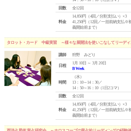
回数
全12回
14,850円（4回／分割支払い）×3
料金
41,250円（12回／一括前納支払※
義開始前まで）
タロット・カード 中級実習 ～様々な展開法を使いこなしてリーディ
講師
狩野 みどり
1月 10日 ～ 3月 20日
日程
B Week
（
水
）
時間
13：10～14：30／
14：50～16：10（1日2コマ）
回数
全12回
14,850円（4回／分割支払い）×3
料金
41,250円（12回／一括前納支払※
義開始前まで）
西洋占星術 実占研究会 ～ホロスコープの実占的リーディングの経験