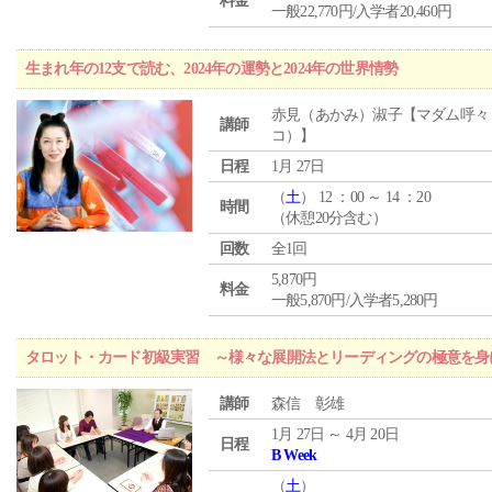
料金
一般22,770円/入学者20,460円
生まれ年の12支で読む、2024年の運勢と2024年の世界情勢
赤見（あかみ）淑子【マダム呼々
講師
コ）】
日程
1月 27日
（
土
） 12 ：00 ～ 14 ：20
時間
（休憩20分含む）
回数
全1回
5,870円
料金
一般5,870円/入学者5,280円
タロット・カード初級実習 ～様々な展開法とリーディングの極意を身
講師
森信 彰雄
1月 27日 ～ 4月 20日
日程
B Week
（
土
）