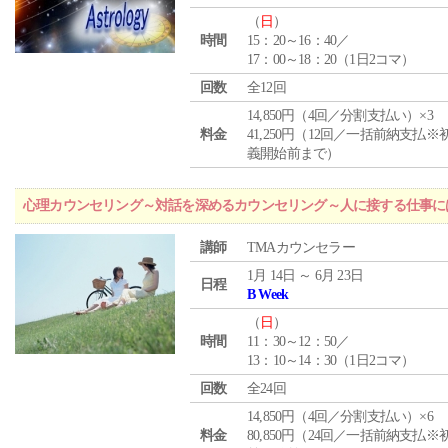
（
日
）
時間
15：20～16：40／
17：00～18：20（1日2コマ）
回数
全12回
14,850円（4回／分割支払い）×3
料金
41,250円（12回／一括前納支払※
義開始前まで）
心理カウンセリング～対話を深めるカウンセリング～人に接する仕事には
講師
TMAカウンセラー
1月 14日 ～ 6月 23日
日程
B Week
（
日
）
時間
11：30～12：50／
13：10～14：30（1日2コマ）
回数
全24回
14,850円（4回／分割支払い）×6
料金
80,850円（24回／一括前納支払※