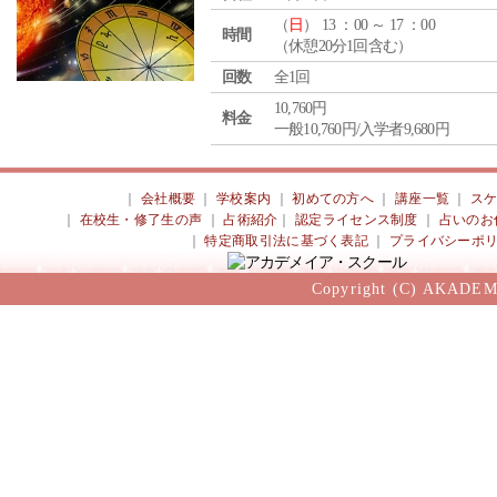
（
日
） 13 ：00 ～ 17 ：00
時間
（休憩20分1回含む）
回数
全1回
10,760円
料金
一般10,760円/入学者9,680円
｜
会社概要
｜
学校案内
｜
初めての方へ
｜
講座一覧
｜
ス
｜
在校生・修了生の声
｜
占術紹介
｜
認定ライセンス制度
｜
占いのお
｜
特定商取引法に基づく表記
｜
プライバシーポ
Copyright (C) AKADEM