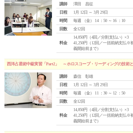
講師
澤田 昌征
日程
1月 12日 ～ 3月 29日
時間
毎週 （
金
） 14 ：50 ～ 16 ：10
回数
全12回
14,850円（4回／分割支払い）×3
料金
41,250円（12回／一括前納支払※
義開始前まで）
西洋占星術中級実習「Part2」 ～ホロスコープ・リーディングの技術
講師
森信 彰雄
日程
1月 12日 ～ 3月 29日
時間
毎週 （
金
） 11 ：30 ～ 12 ：50
回数
全12回
14,850円（4回／分割支払い）×3
料金
41,250円（12回／一括前納支払※
義開始前まで）