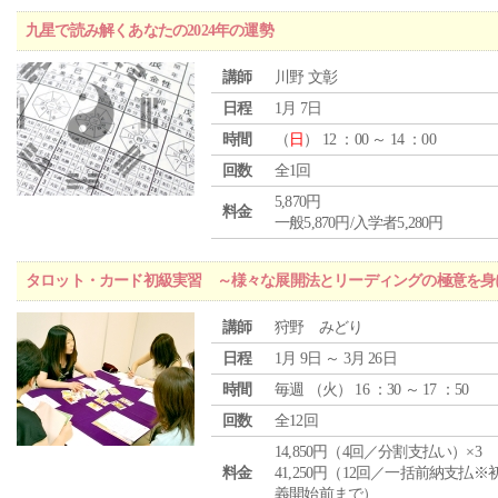
九星で読み解くあなたの2024年の運勢
講師
川野 文彰
日程
1月 7日
時間
（
日
） 12 ：00 ～ 14 ：00
回数
全1回
5,870円
料金
一般5,870円/入学者5,280円
タロット・カード初級実習 ～様々な展開法とリーディングの極意を身
講師
狩野 みどり
日程
1月 9日 ～ 3月 26日
時間
毎週 （
火
） 16 ：30 ～ 17 ：50
回数
全12回
14,850円（4回／分割支払い）×3
料金
41,250円（12回／一括前納支払※
義開始前まで）