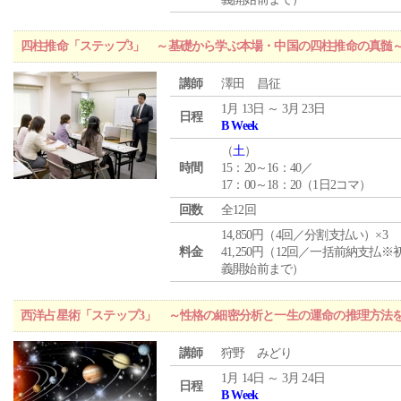
四柱推命「ステップ3」 ～基礎から学ぶ本場・中国の四柱推命の真髄
講師
澤田 昌征
1月 13日 ～ 3月 23日
日程
B Week
（
土
）
時間
15：20～16：40／
17：00～18：20（1日2コマ）
回数
全12回
14,850円（4回／分割支払い）×3
料金
41,250円（12回／一括前納支払※
義開始前まで）
西洋占星術「ステップ3」 ～性格の細密分析と一生の運命の推理方法
講師
狩野 みどり
1月 14日 ～ 3月 24日
日程
B Week