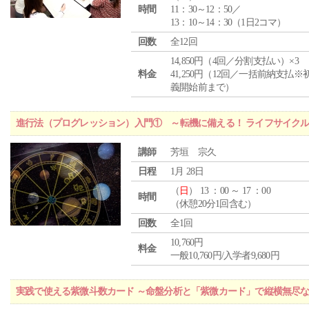
時間
11：30～12：50／
13：10～14：30（1日2コマ）
回数
全12回
14,850円（4回／分割支払い）×3
料金
41,250円（12回／一括前納支払※
義開始前まで）
進行法（プログレッション）入門① ～転機に備える！ ライフサイク
講師
芳垣 宗久
日程
1月 28日
（
日
） 13 ：00 ～ 17 ：00
時間
（休憩20分1回含む）
回数
全1回
10,760円
料金
一般10,760円/入学者9,680円
実践で使える紫微斗数カード ～命盤分析と「紫微カード」で縦横無尽