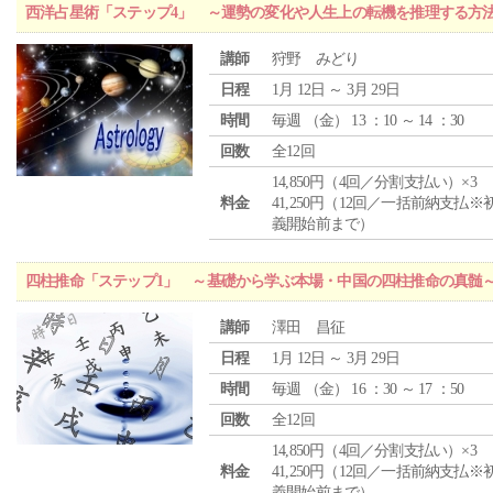
西洋占星術「ステップ4」 ～運勢の変化や人生上の転機を推理する方
講師
狩野 みどり
日程
1月 12日 ～ 3月 29日
時間
毎週 （
金
） 13 ：10 ～ 14 ：30
回数
全12回
14,850円（4回／分割支払い）×3
料金
41,250円（12回／一括前納支払※
義開始前まで）
四柱推命「ステップ1」 ～基礎から学ぶ本場・中国の四柱推命の真髄
講師
澤田 昌征
日程
1月 12日 ～ 3月 29日
時間
毎週 （
金
） 16 ：30 ～ 17 ：50
回数
全12回
14,850円（4回／分割支払い）×3
料金
41,250円（12回／一括前納支払※
義開始前まで）