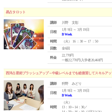
易占タロット
講師
川野 文彰
1月 9日 ～ 3月 19日
日程
B Week
時間
（
火
） 16 ：30 ～ 17 ：50
回数
全6回
22,770円
料金
一般22,770円/入学者20,460円
西洋占星術ブラッシュアップ～中級レベルまでを総復習してスキルアッ
講師
狩野 みどり
1月 9日 ～ 3月 19日
日程
B Week
（
火
）
時間
13：10～14：30／
14：50～16：10（1日2コマ）