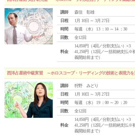
講師
森信 彰雄
日程
1月 10日 ～ 3月 27日
時間
毎週 （
水
） 13 ：10 ～ 14 ：30
回数
全12回
14,850円（4回／分割支払い）×3
料金
41,250円（12回／一括前納支払※
義開始前まで）
西洋占星術中級実習 ～ホロスコープ・リーディングの技術と表現力を
講師
狩野 みどり
日程
1月 10日 ～ 3月 27日
時間
毎週 （
水
） 19 ：00 ～ 20 ：20
回数
全12回
14,850円（4回／分割支払い）×3
料金
41,250円（12回／一括前納支払※
義開始前まで）