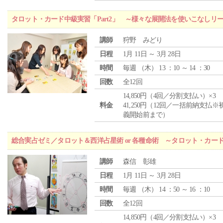
タロット・カード中級実習「Part2」 ～様々な展開法を使いこなしリ
講師
狩野 みどり
日程
1月 11日 ～ 3月 28日
時間
毎週 （
木
） 13 ：10 ～ 14 ：30
回数
全12回
14,850円（4回／分割支払い）×3
料金
41,250円（12回／一括前納支払※
義開始前まで）
総合実占ゼミ／タロット＆西洋占星術 or 各種命術 ～タロット・カ
講師
森信 彰雄
日程
1月 11日 ～ 3月 28日
時間
毎週 （
木
） 14 ：50 ～ 16 ：10
回数
全12回
14,850円（4回／分割支払い）×3