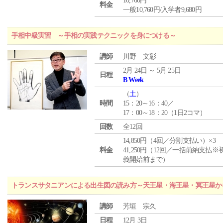
10,760円
料金
一般10,760円/入学者9,680円
手相中級実習 ～手相の実践テクニックを身につける～
講師
川野 文彰
2月 24日 ～ 5月 25日
日程
B Week
（
土
）
時間
15：20～16：40／
17：00～18：20（1日2コマ）
回数
全12回
14,850円（4回／分割支払い）×3
料金
41,250円（12回／一括前納支払※
義開始前まで）
トランスサタニアンによる出生図の読み方～天王星・海王星・冥王星か
講師
芳垣 宗久
日程
12月 3日