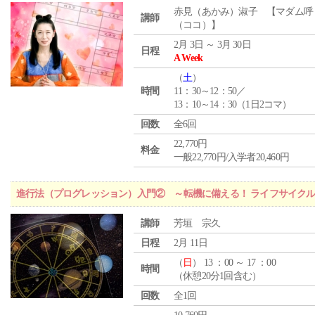
赤見（あかみ）淑子 【マダム呼
講師
（ココ）】
2月 3日 ～ 3月 30日
日程
A Week
（
土
）
時間
11：30～12：50／
13：10～14：30（1日2コマ）
回数
全6回
22,770円
料金
一般22,770円/入学者20,460円
進行法（プログレッション）入門② ～転機に備える！ ライフサイク
講師
芳垣 宗久
日程
2月 11日
（
日
） 13 ：00 ～ 17 ：00
時間
（休憩20分1回含む）
回数
全1回