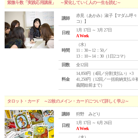
紫微斗数「実践応用講座」 ～変化していく人の一生を読む～
赤見（あかみ）淑子【マダム呼々
講師
コ）】
1月 17日 ～ 3月 27日
日程
A Week
（
水
）
時間
11：30～12：50／
13：10～14：30（1日2コマ）
回数
全12回
14,850円（4回／分割支払い）×3
料金
41,250円（12回／一括前納支払※
義開始前まで）
タロット・カード ～22枚のメイン・カードについて詳しく学ぶ～
講師
狩野 みどり
1月 17日 ～ 6月 26日
日程
A Week
（
水
）