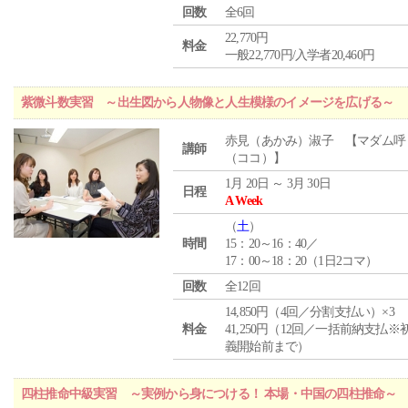
回数
全6回
22,770円
料金
一般22,770円/入学者20,460円
紫微斗数実習 ～出生図から人物像と人生模様のイメージを広げる～
赤見（あかみ）淑子 【マダム呼
講師
（ココ）】
1月 20日 ～ 3月 30日
日程
A Week
（
土
）
時間
15：20～16：40／
17：00～18：20（1日2コマ）
回数
全12回
14,850円（4回／分割支払い）×3
料金
41,250円（12回／一括前納支払※
義開始前まで）
四柱推命中級実習 ～実例から身につける！ 本場・中国の四柱推命～