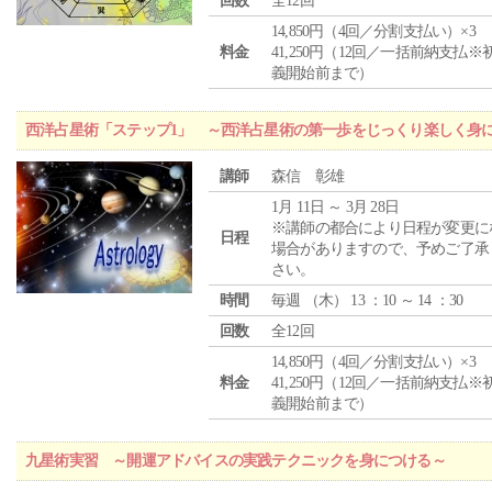
回数
全12回
14,850円（4回／分割支払い）×3
料金
41,250円（12回／一括前納支払※
義開始前まで）
西洋占星術「ステップ1」 ～西洋占星術の第一歩をじっくり楽しく身
講師
森信 彰雄
1月 11日 ～ 3月 28日
※講師の都合により日程が変更に
日程
場合がありますので、予めご了承
さい。
時間
毎週 （
木
） 13 ：10 ～ 14 ：30
回数
全12回
14,850円（4回／分割支払い）×3
料金
41,250円（12回／一括前納支払※
義開始前まで）
九星術実習 ～開運アドバイスの実践テクニックを身につける～