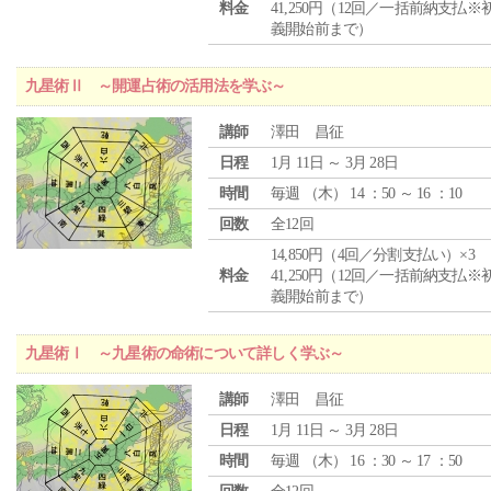
料金
41,250円（12回／一括前納支払※
義開始前まで）
九星術Ⅱ ～開運占術の活用法を学ぶ～
講師
澤田 昌征
日程
1月 11日 ～ 3月 28日
時間
毎週 （
木
） 14 ：50 ～ 16 ：10
回数
全12回
14,850円（4回／分割支払い）×3
料金
41,250円（12回／一括前納支払※
義開始前まで）
九星術Ⅰ ～九星術の命術について詳しく学ぶ～
講師
澤田 昌征
日程
1月 11日 ～ 3月 28日
時間
毎週 （
木
） 16 ：30 ～ 17 ：50