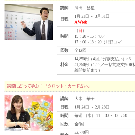
講師
澤田 昌征
1月 21日 ～ 3月 31日
日程
A Week
（
日
）
時間
15：20～16：40／
17：00～18：20（1日2コマ）
回数
全12回
14,850円（4回／分割支払い）×3
料金
41,250円（12回／一括前納支払※
義開始前まで）
実際に占って学ぶ！ 「タロット・カード占い」
講師
大木 華子
日程
1月 24日 ～ 2月 28日
時間
毎週 （
水
） 11 ：30 ～ 12 ：50
回数
全6回
22,770円