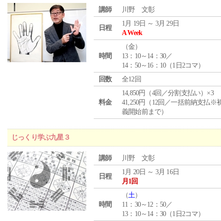
講師
川野 文彰
1月 19日 ～ 3月 29日
日程
A Week
（
金
）
時間
13：10～14：30／
14：50～16：10（1日2コマ）
回数
全12回
14,850円（4回／分割支払い）×3
料金
41,250円（12回／一括前納支払※
義開始前まで）
じっくり学ぶ九星３
講師
川野 文彰
1月 20日 ～ 3月 16日
日程
月1回
（
土
）
時間
11：30～12：50／
13：10～14：30（1日2コマ）