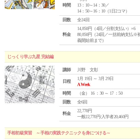
時間
13：10～14：30／
14：50～16：10（1日2コマ）
回数
全24回
14,850円（4回／分割支払い）×6
料金
80,850円（24回／一括前納支払※
義開始前まで）
じっくり学ぶ九星 完結編
講師
川野 文彰
1月 19日 ～ 3月 29日
日程
A Week
時間
（
金
） 16 ：30 ～ 17 ：50
回数
全6回
22,770円
料金
一般22,770円/入学者20,460円
手相初級実習 ～手相の実践テクニックを身につける～