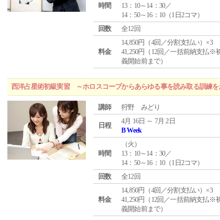
時間
13：10～14：30／
14：50～16：10（1日2コマ）
回数
全12回
14,850円（4回／分割支払い）×3
料金
41,250円（12回／一括前納支払※
義開始前まで）
西洋占星術初級実習 ～ホロスコープからあらゆる事を読み取る訓練を
講師
狩野 みどり
4月 16日 ～ 7月 2日
日程
B Week
（
火
）
時間
13：10～14：30／
14：50～16：10（1日2コマ）
回数
全12回
14,850円（4回／分割支払い）×3
料金
41,250円（12回／一括前納支払※
義開始前まで）