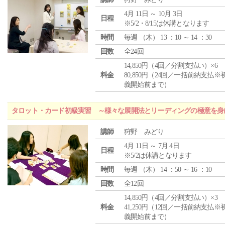
4月 11日 ～ 10月 3日
日程
※5/2・8/15は休講となります
時間
毎週 （
木
） 13 ：10 ～ 14 ：30
回数
全24回
14,850円（4回／分割支払い）×6
料金
80,850円（24回／一括前納支払※
義開始前まで）
タロット・カード初級実習 ～様々な展開法とリーディングの極意を身
講師
狩野 みどり
4月 11日 ～ 7月 4日
日程
※5/2は休講となります
時間
毎週 （
木
） 14 ：50 ～ 16 ：10
回数
全12回
14,850円（4回／分割支払い）×3
料金
41,250円（12回／一括前納支払※
義開始前まで）