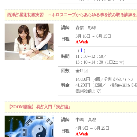
西洋占星術初級実習 ～ホロスコープからあらゆる事を読み取る訓練を
講師
森信 彰雄
3月 16日 ～ 6月 15日
日程
A Week
（
土
）
時間
11：30～12：50／
13：10～14：30（1日2コマ）
回数
全12回
14,850円（4回／分割支払い）×3
料金
41,250円（12回／一括前納支払※
義開始前まで）
【ZOOM講座】易占入門「実占編」
講師
中嶋 真澄
4月 9日 ～ 6月 25日
日程
A Week