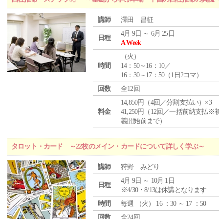
講師
澤田 昌征
4月 9日 ～ 6月 25日
日程
A Week
（
火
）
時間
14：50～16：10／
16：30～17：50（1日2コマ）
回数
全12回
14,850円（4回／分割支払い）×3
料金
41,250円（12回／一括前納支払※
義開始前まで）
タロット・カード ～22枚のメイン・カードについて詳しく学ぶ～
講師
狩野 みどり
4月 9日 ～ 10月 1日
日程
※4/30・8/13は休講となります
時間
毎週 （
火
） 16 ：30 ～ 17 ：50
回数
全24回