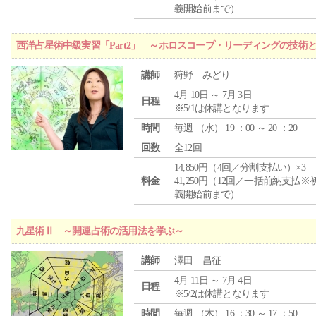
義開始前まで）
西洋占星術中級実習「Part2」 ～ホロスコープ・リーディングの技術
講師
狩野 みどり
4月 10日 ～ 7月 3日
日程
※5/1は休講となります
時間
毎週 （
水
） 19 ：00 ～ 20 ：20
回数
全12回
14,850円（4回／分割支払い）×3
料金
41,250円（12回／一括前納支払※
義開始前まで）
九星術Ⅱ ～開運占術の活用法を学ぶ～
講師
澤田 昌征
4月 11日 ～ 7月 4日
日程
※5/2は休講となります
時間
毎週 （
木
） 16 ：30 ～ 17 ：50