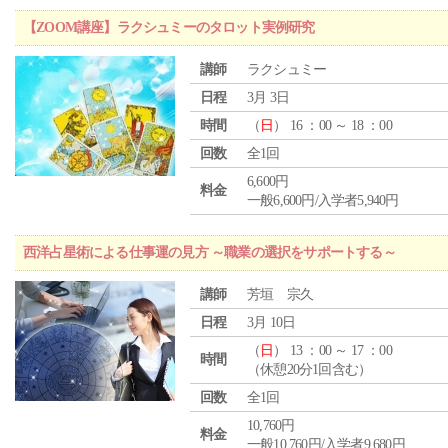
【ZOOM講座】ラクシュミーのタロット実例研究
講師
ラクシュミー
日程
3月 3日
時間
（
日
） 16 ：00 ～ 18 ：00
回数
全1回
6,600円
料金
一般6,600円/入学者5,940円
西洋占星術による仕事運の見方 ～職業の選択をサポートする～
講師
芳垣 宗久
日程
3月 10日
（
日
） 13 ：00 ～ 17 ：00
時間
（休憩20分1回含む）
回数
全1回
10,760円
料金
一般10,760円/入学者9,680円