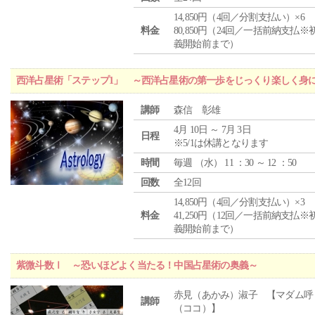
14,850円（4回／分割支払い）×6
料金
80,850円（24回／一括前納支払※
義開始前まで）
西洋占星術「ステップ1」 ～西洋占星術の第一歩をじっくり楽しく身
講師
森信 彰雄
4月 10日 ～ 7月 3日
日程
※5/1は休講となります
時間
毎週 （
水
） 11 ：30 ～ 12 ：50
回数
全12回
14,850円（4回／分割支払い）×3
料金
41,250円（12回／一括前納支払※
義開始前まで）
紫微斗数Ⅰ ～恐いほどよく当たる！中国占星術の奥義～
赤見（あかみ）淑子 【マダム呼
講師
（ココ）】