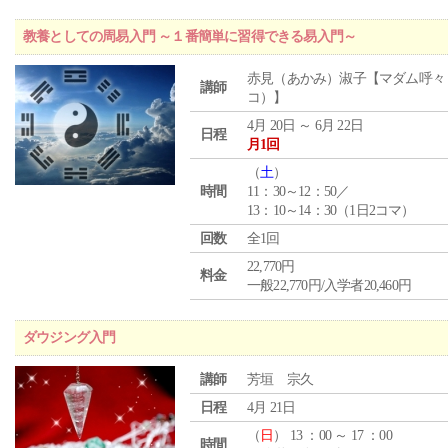
教養としての周易入門 ～１番簡単に習得できる易入門～
赤見（あかみ）淑子【マダム呼々
講師
コ）】
4月 20日 ～ 6月 22日
日程
月1回
（
土
）
時間
11：30～12：50／
13：10～14：30（1日2コマ）
回数
全1回
22,770円
料金
一般22,770円/入学者20,460円
ダウジング入門
講師
芳垣 宗久
日程
4月 21日
（
日
） 13 ：00 ～ 17 ：00
時間