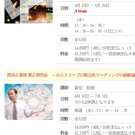
4月 10日 ～ 6月 26日
日程
A Week
（
水
）
時間
13：10～14：30／
14：50～16：10（1日2コマ）
回数
全12回
14,850円（4回／分割支払い）×3
料金
41,250円（12回／一括前納支払※
義開始前まで）
西洋占星術 実占研究会 ～ホロスコープの実占的リーディングの経験
講師
森信 彰雄
4月 10日 ～ 7月 3日
日程
※5/1は休講となります
時間
毎週 （
水
） 13 ：10 ～ 14 ：30
回数
全12回
14,850円（4回／分割支払い）×3
料金
41,250円（12回／一括前納支払※