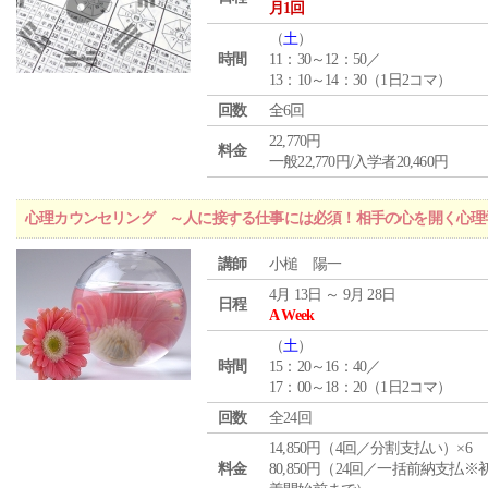
月1回
（
土
）
時間
11：30～12：50／
13：10～14：30（1日2コマ）
回数
全6回
22,770円
料金
一般22,770円/入学者20,460円
心理カウンセリング ～人に接する仕事には必須！相手の心を開く心理
講師
小槌 陽一
4月 13日 ～ 9月 28日
日程
A Week
（
土
）
時間
15：20～16：40／
17：00～18：20（1日2コマ）
回数
全24回
14,850円（4回／分割支払い）×6
料金
80,850円（24回／一括前納支払※