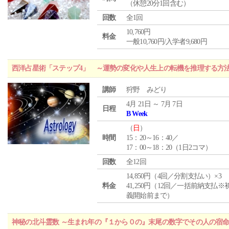
（休憩20分1回含む）
回数
全1回
10,760円
料金
一般10,760円/入学者9,680円
西洋占星術「ステップ4」 ～運勢の変化や人生上の転機を推理する方
講師
狩野 みどり
4月 21日 ～ 7月 7日
日程
B Week
（
日
）
時間
15：20～16：40／
17：00～18：20（1日2コマ）
回数
全12回
14,850円（4回／分割支払い）×3
料金
41,250円（12回／一括前納支払※
義開始前まで）
神秘の北斗霊数 ～生まれ年の『１から０の』末尾の数字でその人の宿