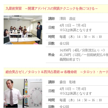
九星術実習 ～開運アドバイスの実践テクニックを身につける～
講師
澤田 昌征
4月 11日 ～ 7月 4日
日程
※5/2は休講となります
時間
毎週 （
木
） 14 ：50 ～ 16 ：10
回数
全12回
14,850円（4回／分割支払い）×3
料金
41,250円（12回／一括前納支払※
義開始前まで）
総合実占ゼミ／タロット＆西洋占星術 or 各種命術 ～タロット・カ
講師
森信 彰雄
4月 11日 ～ 7月 4日
日程
※5/2は休講となります
時間
毎週 （
木
） 14 ：50 ～ 16 ：10
回数
全12回