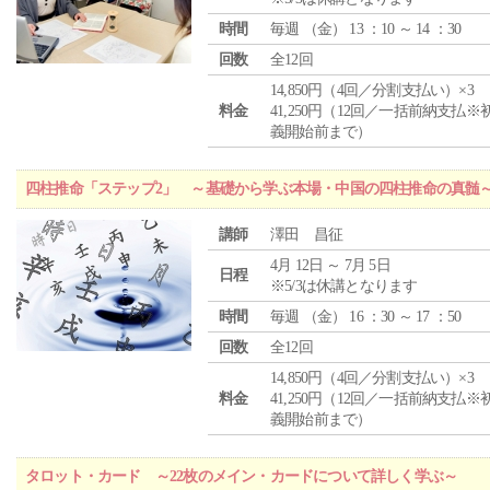
時間
毎週 （
金
） 13 ：10 ～ 14 ：30
回数
全12回
14,850円（4回／分割支払い）×3
料金
41,250円（12回／一括前納支払※
義開始前まで）
四柱推命「ステップ2」 ～基礎から学ぶ本場・中国の四柱推命の真髄
講師
澤田 昌征
4月 12日 ～ 7月 5日
日程
※5/3は休講となります
時間
毎週 （
金
） 16 ：30 ～ 17 ：50
回数
全12回
14,850円（4回／分割支払い）×3
料金
41,250円（12回／一括前納支払※
義開始前まで）
タロット・カード ～22枚のメイン・カードについて詳しく学ぶ～