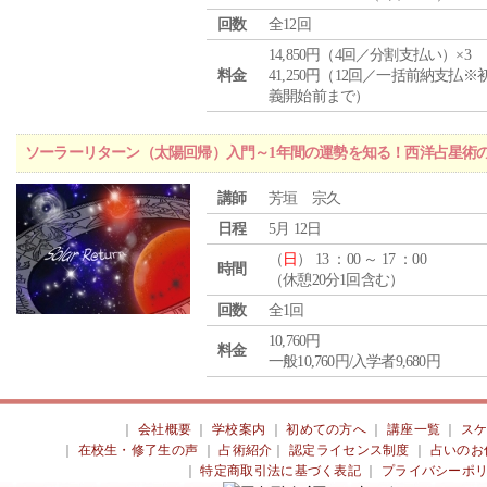
回数
全12回
14,850円（4回／分割支払い）×3
料金
41,250円（12回／一括前納支払※
義開始前まで）
ソーラーリターン（太陽回帰）入門～1年間の運勢を知る！西洋占星術
講師
芳垣 宗久
日程
5月 12日
（
日
） 13 ：00 ～ 17 ：00
時間
（休憩20分1回含む）
回数
全1回
10,760円
料金
一般10,760円/入学者9,680円
｜
会社概要
｜
学校案内
｜
初めての方へ
｜
講座一覧
｜
ス
｜
在校生・修了生の声
｜
占術紹介
｜
認定ライセンス制度
｜
占いのお
｜
特定商取引法に基づく表記
｜
プライバシーポ