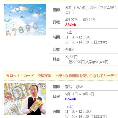
赤見（あかみ）淑子【マダム呼々
講師
コ）】
4月 27日 ～ 6月 29日
日程
A Week
（
土
）
時間
11：30～12：50／
13：10～14：30（1日2コマ）
回数
全1回
22,770円
料金
一般22,770円/入学者20,460円
タロット・カード 中級実習 ～様々な展開法を使いこなしてリーディ
講師
森信 彰雄
5月 11日 ～ 8月 3日
日程
B Week
（
土
）
時間
11：30～12：50／
13：10～14：30（1日2コマ）