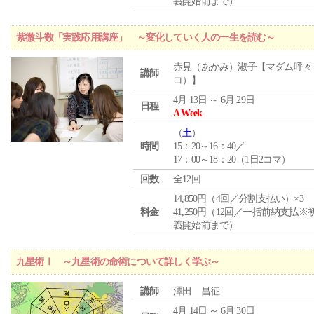
義開始前まで）
紫微斗数「実践応用講座」 ～変化していく人の一生を読む～
赤見（あかみ）淑子【マダム呼々
講師
コ）】
4月 13日 ～ 6月 29日
日程
A Week
（
土
）
時間
15：20～16：40／
17：00～18：20（1日2コマ）
回数
全12回
14,850円（4回／分割支払い）×3
料金
41,250円（12回／一括前納支払※
義開始前まで）
九星術Ⅰ ～九星術の命術について詳しく学ぶ～
講師
澤田 昌征
4月 14日 ～ 6月 30日