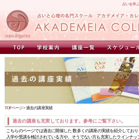
占いを学
TOPページ
>
過去の講座実績
過去の講座も充実しております。参考にご覧下さい。
こちらのページでは過去に開催した 数多くの講座の実績を紹介しており
入学や受講を検討されている方や、そうでない方も充実したラインナッ