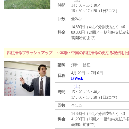
時間
14：50～16：10／
16：30～17：50（1日2コマ）
回数
全24回
14,850円（4回／分割支払い）×6
料金
80,850円（24回／一括前納支払※
義開始前まで）
四柱推命ブラッシュアップ ～本場・中国の四柱推命の更なる秘伝を公
講師
澤田 昌征
4月 20日 ～ 7月 6日
日程
B Week
（
土
）
時間
15：20～16：40／
17：00～18：20（1日2コマ）
回数
全12回
14,850円（4回／分割支払い）×3
料金
41,250円（12回／一括前納支払※
義開始前まで）