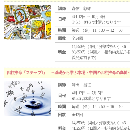
講師
森信 彰雄
4月 12日 ～ 10月 4日
日程
※5/3・8/16は休講となります
時間
毎週 （
金
） 11 ：30 ～ 12 ：50
回数
全24回
14,850円（4回／分割支払い）×6
料金
80,850円（24回／一括前納支払※
義開始前まで）
四柱推命「ステップ1」 ～基礎から学ぶ本場・中国の四柱推命の真髄
講師
澤田 昌征
4月 12日 ～ 7月 5日
日程
※5/3は休講となります
時間
毎週 （
金
） 14 ：50 ～ 16 ：10
回数
全12回
14,850円（4回／分割支払い）×3
料金
41,250円（12回／一括前納支払※