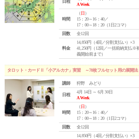
日程
A Week
（
日
）
時間
15：20～16：40／
17：00～18：20（1日2コマ）
回数
全12回
14,850円（4回／分割支払い）×3
料金
41,250円（12回／一括前納支払※
義開始前まで）
タロット・カードⅡ「小アルカナ」実習 ～78枚フルセット用の展開
講師
狩野 みどり
4月 14日 ～ 6月 30日
日程
A Week
（
日
）
時間
15：20～16：40／
17：00～18：20（1日2コマ）
回数
全12回
14,850円（4回／分割支払い）×3