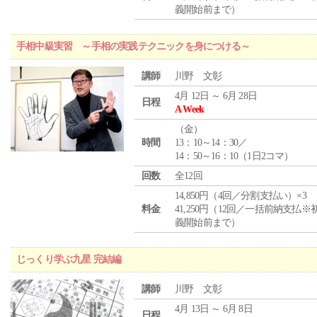
義開始前まで）
手相中級実習 ～手相の実践テクニックを身につける～
講師
川野 文彰
4月 12日 ～ 6月 28日
日程
A Week
（
金
）
時間
13：10～14：30／
14：50～16：10（1日2コマ）
回数
全12回
14,850円（4回／分割支払い）×3
料金
41,250円（12回／一括前納支払※
義開始前まで）
じっくり学ぶ九星 完結編
講師
川野 文彰
4月 13日 ～ 6月 8日
日程