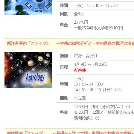
時間
（
火
） 13 ：10 ～ 14 ：30
回数
全6回
25,740円
料金
一般25,740円/入学者23,100円
西洋占星術「ステップ3」 ～性格の細密分析と一生の運命の推理方法
講師
狩野 みどり
4月 9日 ～ 6月 25日
日程
A Week
（
火
）
時間
13：10～14：30／
14：50～16：10（1日2コマ）
回数
全12回
14,850円（4回／分割支払い）×3
料金
41,250円（12回／一括前納支払※
義開始前まで）
四柱推命「ステップ3」 ～基礎から学ぶ本場・中国の四柱推命の真髄