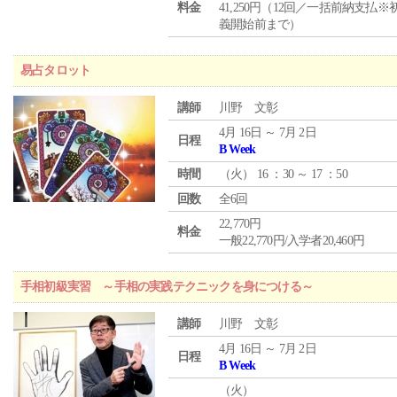
料金
41,250円（12回／一括前納支払※
義開始前まで）
易占タロット
講師
川野 文彰
4月 16日 ～ 7月 2日
日程
B Week
時間
（
火
） 16 ：30 ～ 17 ：50
回数
全6回
22,770円
料金
一般22,770円/入学者20,460円
手相初級実習 ～手相の実践テクニックを身につける～
講師
川野 文彰
4月 16日 ～ 7月 2日
日程
B Week
（
火
）