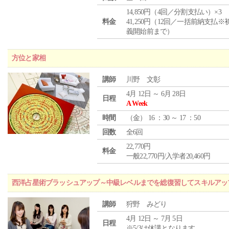
14,850円（4回／分割支払い）×3
料金
41,250円（12回／一括前納支払※
義開始前まで）
方位と家相
講師
川野 文彰
4月 12日 ～ 6月 28日
日程
A Week
時間
（
金
） 16 ：30 ～ 17 ：50
回数
全6回
22,770円
料金
一般22,770円/入学者20,460円
西洋占星術ブラッシュアップ～中級レベルまでを総復習してスキルアッ
講師
狩野 みどり
4月 12日 ～ 7月 5日
日程
※5/3は休講となります