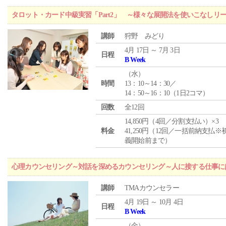
タロット・カード中級実習「Part2」 ～様々な展開法を使いこなしリ
講師
狩野 みどり
4月 17日 ～ 7月 3日
日程
B Week
（
水
）
時間
13：10～14：30／
14：50～16：10（1日2コマ）
回数
全12回
14,850円（4回／分割支払い）×3
料金
41,250円（12回／一括前納支払※
義開始前まで）
心理カウンセリング～対話を深めるカウンセリング～人に接する仕事には
講師
TMAカウンセラー
4月 19日 ～ 10月 4日
日程
B Week
（
金
）