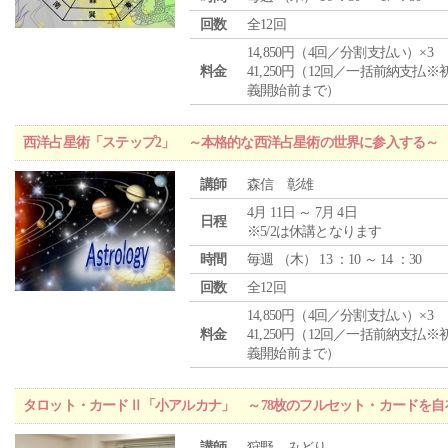
回数
全12回
14,850円（4回／分割支払い）×3
料金
41,250円（12回／一括前納支払※
義開始前まで）
西洋占星術「ステップ2」 ～本格的な西洋占星術の世界に参入する～
講師
森信 彰雄
4月 11日 ～ 7月 4日
日程
※5/2は休講となります
時間
毎週 （
木
） 13 ：10 ～ 14 ：30
回数
全12回
14,850円（4回／分割支払い）×3
料金
41,250円（12回／一括前納支払※
義開始前まで）
タロット・カードⅡ「小アルカナ」 ～78枚のフルセット・カードを自
講師
狩野 みどり