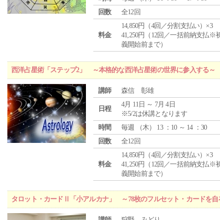
回数
全12回
14,850円（4回／分割支払い）×3
料金
41,250円（12回／一括前納支払※
義開始前まで）
西洋占星術「ステップ2」 ～本格的な西洋占星術の世界に参入する～
講師
森信 彰雄
4月 11日 ～ 7月 4日
日程
※5/2は休講となります
時間
毎週 （
木
） 13 ：10 ～ 14 ：30
回数
全12回
14,850円（4回／分割支払い）×3
料金
41,250円（12回／一括前納支払※
義開始前まで）
タロット・カードⅡ「小アルカナ」 ～78枚のフルセット・カードを自
講師
狩野 みどり