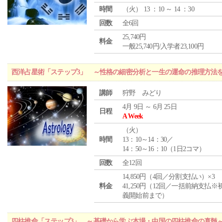
時間
（
火
） 13 ：10 ～ 14 ：30
回数
全6回
25,740円
料金
一般25,740円/入学者23,100円
西洋占星術「ステップ3」 ～性格の細密分析と一生の運命の推理方法
講師
狩野 みどり
4月 9日 ～ 6月 25日
日程
A Week
（
火
）
時間
13：10～14：30／
14：50～16：10（1日2コマ）
回数
全12回
14,850円（4回／分割支払い）×3
料金
41,250円（12回／一括前納支払※
義開始前まで）
四柱推命「ステップ3」 ～基礎から学ぶ本場・中国の四柱推命の真髄