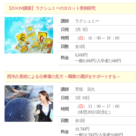
【ZOOM講座】ラクシュミーのタロット実例研究
講師
ラクシュミー
日程
3月 3日
時間
（
日
） 16 ：00 ～ 18 ：00
回数
全1回
6,600円
料金
一般6,600円/入学者5,940円
西洋占星術による仕事運の見方 ～職業の選択をサポートする～
講師
芳垣 宗久
日程
3月 10日
（
日
） 13 ：00 ～ 17 ：00
時間
（休憩20分1回含む）
回数
全1回
10,760円
料金
一般10,760円/入学者9,680円