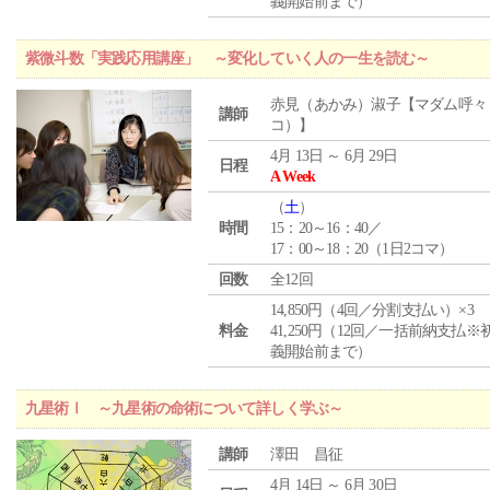
義開始前まで）
紫微斗数「実践応用講座」 ～変化していく人の一生を読む～
赤見（あかみ）淑子【マダム呼々
講師
コ）】
4月 13日 ～ 6月 29日
日程
A Week
（
土
）
時間
15：20～16：40／
17：00～18：20（1日2コマ）
回数
全12回
14,850円（4回／分割支払い）×3
料金
41,250円（12回／一括前納支払※
義開始前まで）
九星術Ⅰ ～九星術の命術について詳しく学ぶ～
講師
澤田 昌征
4月 14日 ～ 6月 30日