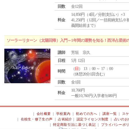
回数
全12回
14,850円（4回／分割支払い）×3
料金
41,250円（12回／一括前納支払※
義開始前まで）
ソーラーリターン（太陽回帰）入門～1年間の運勢を知る！西洋占星術
講師
芳垣 宗久
日程
5月 12日
（
日
） 13 ：00 ～ 17 ：00
時間
（休憩20分1回含む）
回数
全1回
10,760円
料金
一般10,760円/入学者9,680円
｜
会社概要
｜
学校案内
｜
初めての方へ
｜
講座一覧
｜
ス
｜
在校生・修了生の声
｜
占術紹介
｜
認定ライセンス制度
｜
占いのお
｜
特定商取引法に基づく表記
｜
プライバシーポ