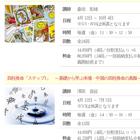
講師
森信 彰雄
4月 12日 ～ 10月 4日
日程
※5/3・8/16は休講となります
時間
毎週 （
金
） 11 ：30 ～ 12 ：50
回数
全24回
14,850円（4回／分割支払い）×6
料金
80,850円（24回／一括前納支払※
義開始前まで）
四柱推命「ステップ1」 ～基礎から学ぶ本場・中国の四柱推命の真髄
講師
澤田 昌征
4月 12日 ～ 7月 5日
日程
※5/3は休講となります
時間
毎週 （
金
） 14 ：50 ～ 16 ：10
回数
全12回
14,850円（4回／分割支払い）×3
料金
41,250円（12回／一括前納支払※