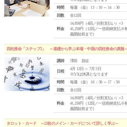
時間
毎週 （
金
） 13 ：10 ～ 14 ：30
回数
全12回
14,850円（4回／分割支払い）×3
料金
41,250円（12回／一括前納支払※
義開始前まで）
四柱推命「ステップ2」 ～基礎から学ぶ本場・中国の四柱推命の真髄
講師
澤田 昌征
4月 12日 ～ 7月 5日
日程
※5/3は休講となります
時間
毎週 （
金
） 16 ：30 ～ 17 ：50
回数
全12回
14,850円（4回／分割支払い）×3
料金
41,250円（12回／一括前納支払※
義開始前まで）
タロット・カード ～22枚のメイン・カードについて詳しく学ぶ～