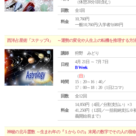
（休憩20分1回含む）
回数
全1回
10,760円
料金
一般10,760円/入学者9,680円
西洋占星術「ステップ4」 ～運勢の変化や人生上の転機を推理する方
講師
狩野 みどり
4月 21日 ～ 7月 7日
日程
B Week
（
日
）
時間
15：20～16：40／
17：00～18：20（1日2コマ）
回数
全12回
14,850円（4回／分割支払い）×3
料金
41,250円（12回／一括前納支払※
義開始前まで）
神秘の北斗霊数 ～生まれ年の『１から０の』末尾の数字でその人の宿