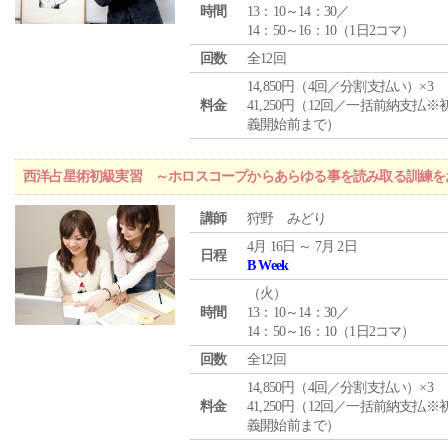
時間
13：10～14：30／
14：50～16：10（1日2コマ）
回数
全12回
14,850円（4回／分割支払い）×3
料金
41,250円（12回／一括前納支払※
義開始前まで）
西洋占星術初級実習 ～ホロスコープからあらゆる事を読み取る訓練を
講師
狩野 みどり
4月 16日 ～ 7月 2日
日程
B Week
（
火
）
時間
13：10～14：30／
14：50～16：10（1日2コマ）
回数
全12回
14,850円（4回／分割支払い）×3
料金
41,250円（12回／一括前納支払※
義開始前まで）