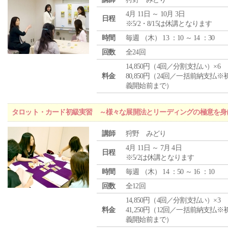
4月 11日 ～ 10月 3日
日程
※5/2・8/15は休講となります
時間
毎週 （
木
） 13 ：10 ～ 14 ：30
回数
全24回
14,850円（4回／分割支払い）×6
料金
80,850円（24回／一括前納支払※
義開始前まで）
タロット・カード初級実習 ～様々な展開法とリーディングの極意を身
講師
狩野 みどり
4月 11日 ～ 7月 4日
日程
※5/2は休講となります
時間
毎週 （
木
） 14 ：50 ～ 16 ：10
回数
全12回
14,850円（4回／分割支払い）×3
料金
41,250円（12回／一括前納支払※
義開始前まで）