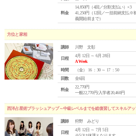
14,850円（4回／分割支払い）×3
料金
41,250円（12回／一括前納支払※
義開始前まで）
方位と家相
講師
川野 文彰
4月 12日 ～ 6月 28日
日程
A Week
時間
（
金
） 16 ：30 ～ 17 ：50
回数
全6回
22,770円
料金
一般22,770円/入学者20,460円
西洋占星術ブラッシュアップ～中級レベルまでを総復習してスキルアッ
講師
狩野 みどり
4月 12日 ～ 7月 5日
日程
※5/3は休講となります