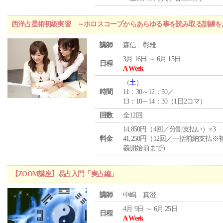
西洋占星術初級実習 ～ホロスコープからあらゆる事を読み取る訓練を
講師
森信 彰雄
3月 16日 ～ 6月 15日
日程
A Week
（
土
）
時間
11：30～12：50／
13：10～14：30（1日2コマ）
回数
全12回
14,850円（4回／分割支払い）×3
料金
41,250円（12回／一括前納支払※
義開始前まで）
【ZOOM講座】易占入門「実占編」
講師
中嶋 真澄
4月 9日 ～ 6月 25日
日程
A Week