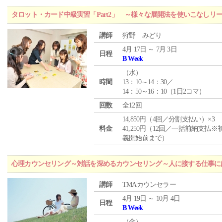
タロット・カード中級実習「Part2」 ～様々な展開法を使いこなしリ
講師
狩野 みどり
4月 17日 ～ 7月 3日
日程
B Week
（
水
）
時間
13：10～14：30／
14：50～16：10（1日2コマ）
回数
全12回
14,850円（4回／分割支払い）×3
料金
41,250円（12回／一括前納支払※
義開始前まで）
心理カウンセリング～対話を深めるカウンセリング～人に接する仕事には
講師
TMAカウンセラー
4月 19日 ～ 10月 4日
日程
B Week
（
金
）