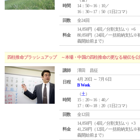
時間
14：50～16：10／
16：30～17：50（1日2コマ）
回数
全24回
14,850円（4回／分割支払い）×6
料金
80,850円（24回／一括前納支払※
義開始前まで）
四柱推命ブラッシュアップ ～本場・中国の四柱推命の更なる秘伝を公
講師
澤田 昌征
4月 20日 ～ 7月 6日
日程
B Week
（
土
）
時間
15：20～16：40／
17：00～18：20（1日2コマ）
回数
全12回
14,850円（4回／分割支払い）×3
料金
41,250円（12回／一括前納支払※
義開始前まで）