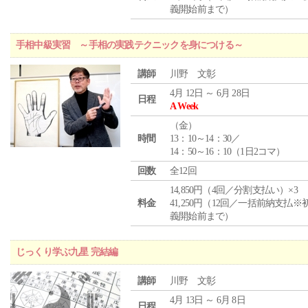
義開始前まで）
手相中級実習 ～手相の実践テクニックを身につける～
講師
川野 文彰
4月 12日 ～ 6月 28日
日程
A Week
（
金
）
時間
13：10～14：30／
14：50～16：10（1日2コマ）
回数
全12回
14,850円（4回／分割支払い）×3
料金
41,250円（12回／一括前納支払※
義開始前まで）
じっくり学ぶ九星 完結編
講師
川野 文彰
4月 13日 ～ 6月 8日
日程