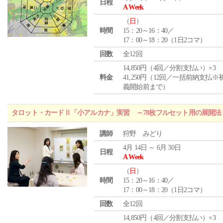
日程
A Week
（
日
）
時間
15：20～16：40／
17：00～18：20（1日2コマ）
回数
全12回
14,850円（4回／分割支払い）×3
料金
41,250円（12回／一括前納支払※
義開始前まで）
タロット・カードⅡ「小アルカナ」実習 ～78枚フルセット用の展開
講師
狩野 みどり
4月 14日 ～ 6月 30日
日程
A Week
（
日
）
時間
15：20～16：40／
17：00～18：20（1日2コマ）
回数
全12回
14,850円（4回／分割支払い）×3