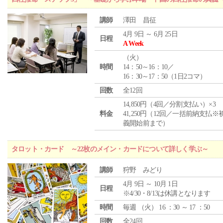
講師
澤田 昌征
4月 9日 ～ 6月 25日
日程
A Week
（
火
）
時間
14：50～16：10／
16：30～17：50（1日2コマ）
回数
全12回
14,850円（4回／分割支払い）×3
料金
41,250円（12回／一括前納支払※
義開始前まで）
タロット・カード ～22枚のメイン・カードについて詳しく学ぶ～
講師
狩野 みどり
4月 9日 ～ 10月 1日
日程
※4/30・8/13は休講となります
時間
毎週 （
火
） 16 ：30 ～ 17 ：50
回数
全24回