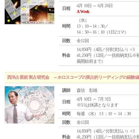
4月 10日 ～ 6月 26日
日程
A Week
（
水
）
時間
13：10～14：30／
14：50～16：10（1日2コマ）
回数
全12回
14,850円（4回／分割支払い）×3
料金
41,250円（12回／一括前納支払※
義開始前まで）
西洋占星術 実占研究会 ～ホロスコープの実占的リーディングの経験
講師
森信 彰雄
4月 10日 ～ 7月 3日
日程
※5/1は休講となります
時間
毎週 （
水
） 13 ：10 ～ 14 ：30
回数
全12回
14,850円（4回／分割支払い）×3
料金
41,250円（12回／一括前納支払※