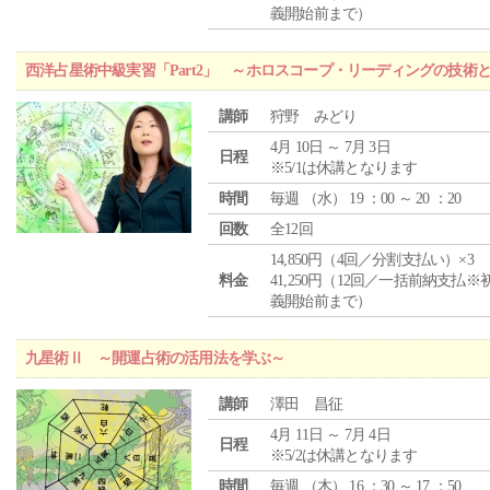
義開始前まで）
西洋占星術中級実習「Part2」 ～ホロスコープ・リーディングの技術
講師
狩野 みどり
4月 10日 ～ 7月 3日
日程
※5/1は休講となります
時間
毎週 （
水
） 19 ：00 ～ 20 ：20
回数
全12回
14,850円（4回／分割支払い）×3
料金
41,250円（12回／一括前納支払※
義開始前まで）
九星術Ⅱ ～開運占術の活用法を学ぶ～
講師
澤田 昌征
4月 11日 ～ 7月 4日
日程
※5/2は休講となります
時間
毎週 （
木
） 16 ：30 ～ 17 ：50