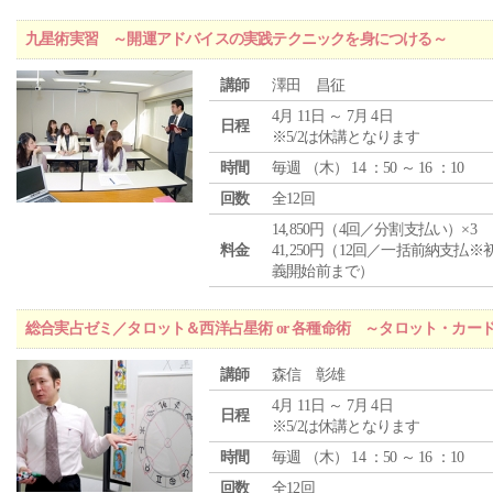
九星術実習 ～開運アドバイスの実践テクニックを身につける～
講師
澤田 昌征
4月 11日 ～ 7月 4日
日程
※5/2は休講となります
時間
毎週 （
木
） 14 ：50 ～ 16 ：10
回数
全12回
14,850円（4回／分割支払い）×3
料金
41,250円（12回／一括前納支払※
義開始前まで）
総合実占ゼミ／タロット＆西洋占星術 or 各種命術 ～タロット・カ
講師
森信 彰雄
4月 11日 ～ 7月 4日
日程
※5/2は休講となります
時間
毎週 （
木
） 14 ：50 ～ 16 ：10
回数
全12回