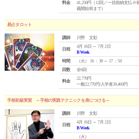
料金
41,250円（12回／一括前納支払※
義開始前まで）
易占タロット
講師
川野 文彰
4月 16日 ～ 7月 2日
日程
B Week
時間
（
火
） 16 ：30 ～ 17 ：50
回数
全6回
22,770円
料金
一般22,770円/入学者20,460円
手相初級実習 ～手相の実践テクニックを身につける～
講師
川野 文彰
4月 16日 ～ 7月 2日
日程
B Week
（
火
）