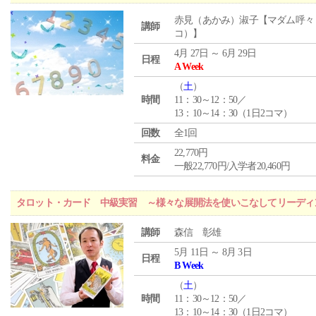
赤見（あかみ）淑子【マダム呼々
講師
コ）】
4月 27日 ～ 6月 29日
日程
A Week
（
土
）
時間
11：30～12：50／
13：10～14：30（1日2コマ）
回数
全1回
22,770円
料金
一般22,770円/入学者20,460円
タロット・カード 中級実習 ～様々な展開法を使いこなしてリーディ
講師
森信 彰雄
5月 11日 ～ 8月 3日
日程
B Week
（
土
）
時間
11：30～12：50／
13：10～14：30（1日2コマ）