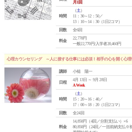
月1回
（
土
）
時間
11：30～12：50／
13：10～14：30（1日2コマ）
回数
全6回
22,770円
料金
一般22,770円/入学者20,460円
心理カウンセリング ～人に接する仕事には必須！相手の心を開く心理
講師
小槌 陽一
4月 13日 ～ 9月 28日
日程
A Week
（
土
）
時間
15：20～16：40／
17：00～18：20（1日2コマ）
回数
全24回
14,850円（4回／分割支払い）×6
料金
80,850円（24回／一括前納支払※