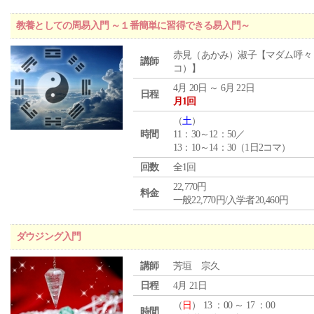
教養としての周易入門 ～１番簡単に習得できる易入門～
赤見（あかみ）淑子【マダム呼々
講師
コ）】
4月 20日 ～ 6月 22日
日程
月1回
（
土
）
時間
11：30～12：50／
13：10～14：30（1日2コマ）
回数
全1回
22,770円
料金
一般22,770円/入学者20,460円
ダウジング入門
講師
芳垣 宗久
日程
4月 21日
（
日
） 13 ：00 ～ 17 ：00
時間