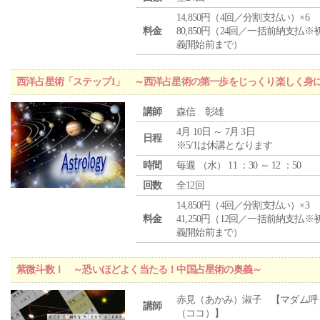
14,850円（4回／分割支払い）×6
料金
80,850円（24回／一括前納支払※
義開始前まで）
西洋占星術「ステップ1」 ～西洋占星術の第一歩をじっくり楽しく身
講師
森信 彰雄
4月 10日 ～ 7月 3日
日程
※5/1は休講となります
時間
毎週 （
水
） 11 ：30 ～ 12 ：50
回数
全12回
14,850円（4回／分割支払い）×3
料金
41,250円（12回／一括前納支払※
義開始前まで）
紫微斗数Ⅰ ～恐いほどよく当たる！中国占星術の奥義～
赤見（あかみ）淑子 【マダム呼
講師
（ココ）】