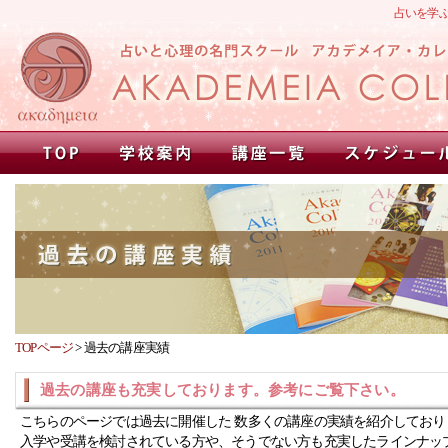
占いを学
TOPページ
>
過去の講座実績
過去の講座も充実しております。参考にご覧下さい。
こちらのページでは過去に開催した 数多くの講座の実績を紹介しており
入学や受講を検討されている方や、そうでない方も充実したラインナッ