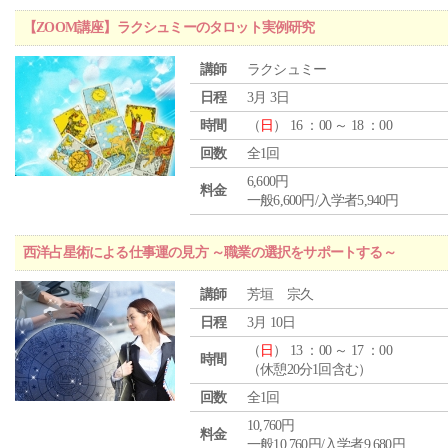
【ZOOM講座】ラクシュミーのタロット実例研究
講師
ラクシュミー
日程
3月 3日
時間
（
日
） 16 ：00 ～ 18 ：00
回数
全1回
6,600円
料金
一般6,600円/入学者5,940円
西洋占星術による仕事運の見方 ～職業の選択をサポートする～
講師
芳垣 宗久
日程
3月 10日
（
日
） 13 ：00 ～ 17 ：00
時間
（休憩20分1回含む）
回数
全1回
10,760円
料金
一般10,760円/入学者9,680円