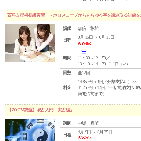
西洋占星術初級実習 ～ホロスコープからあらゆる事を読み取る訓練を
講師
森信 彰雄
3月 16日 ～ 6月 15日
日程
A Week
（
土
）
時間
11：30～12：50／
13：10～14：30（1日2コマ）
回数
全12回
14,850円（4回／分割支払い）×3
料金
41,250円（12回／一括前納支払※
義開始前まで）
【ZOOM講座】易占入門「実占編」
講師
中嶋 真澄
4月 9日 ～ 6月 25日
日程
A Week