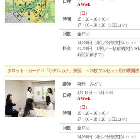
日程
A Week
（
日
）
時間
15：20～16：40／
17：00～18：20（1日2コマ）
回数
全12回
14,850円（4回／分割支払い）×3
料金
41,250円（12回／一括前納支払※
義開始前まで）
タロット・カードⅡ「小アルカナ」実習 ～78枚フルセット用の展開
講師
狩野 みどり
4月 14日 ～ 6月 30日
日程
A Week
（
日
）
時間
15：20～16：40／
17：00～18：20（1日2コマ）
回数
全12回
14,850円（4回／分割支払い）×3