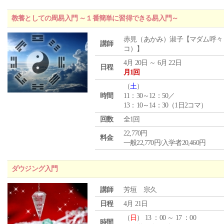
教養としての周易入門 ～１番簡単に習得できる易入門～
赤見（あかみ）淑子【マダム呼々
講師
コ）】
4月 20日 ～ 6月 22日
日程
月1回
（
土
）
時間
11：30～12：50／
13：10～14：30（1日2コマ）
回数
全1回
22,770円
料金
一般22,770円/入学者20,460円
ダウジング入門
講師
芳垣 宗久
日程
4月 21日
（
日
） 13 ：00 ～ 17 ：00
時間