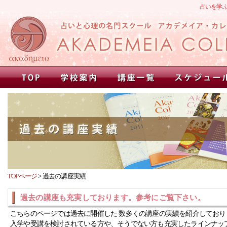
占いを学
TOPページ
>
過去の講座実績
過去の講座も充実しております。参考にご覧下さい。
こちらのページでは過去に開催した 数多くの講座の実績を紹介しており
入学や受講を検討されている方や、そうでない方も充実したラインナッ