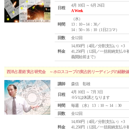
4月 10日 ～ 6月 26日
日程
A Week
（
水
）
時間
13：10～14：30／
14：50～16：10（1日2コマ）
回数
全12回
14,850円（4回／分割支払い）×3
料金
41,250円（12回／一括前納支払※
義開始前まで）
西洋占星術 実占研究会 ～ホロスコープの実占的リーディングの経験
講師
森信 彰雄
4月 10日 ～ 7月 3日
日程
※5/1は休講となります
時間
毎週 （
水
） 13 ：10 ～ 14 ：30
回数
全12回
14,850円（4回／分割支払い）×3
料金
41,250円（12回／一括前納支払※