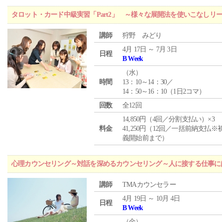
タロット・カード中級実習「Part2」 ～様々な展開法を使いこなしリ
講師
狩野 みどり
4月 17日 ～ 7月 3日
日程
B Week
（
水
）
時間
13：10～14：30／
14：50～16：10（1日2コマ）
回数
全12回
14,850円（4回／分割支払い）×3
料金
41,250円（12回／一括前納支払※
義開始前まで）
心理カウンセリング～対話を深めるカウンセリング～人に接する仕事には
講師
TMAカウンセラー
4月 19日 ～ 10月 4日
日程
B Week
（
金
）