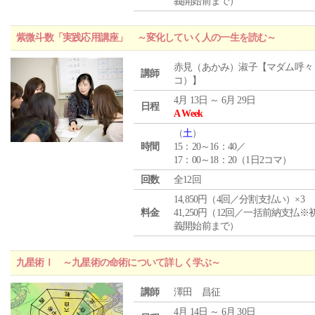
義開始前まで）
紫微斗数「実践応用講座」 ～変化していく人の一生を読む～
赤見（あかみ）淑子【マダム呼々
講師
コ）】
4月 13日 ～ 6月 29日
日程
A Week
（
土
）
時間
15：20～16：40／
17：00～18：20（1日2コマ）
回数
全12回
14,850円（4回／分割支払い）×3
料金
41,250円（12回／一括前納支払※
義開始前まで）
九星術Ⅰ ～九星術の命術について詳しく学ぶ～
講師
澤田 昌征
4月 14日 ～ 6月 30日