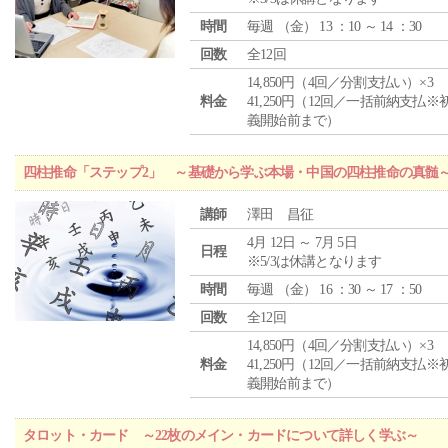
時間
毎週 （
金
） 13 ：10 ～ 14 ：30
回数
全12回
14,850円（4回／分割支払い）×3
料金
41,250円（12回／一括前納支払※
義開始前まで）
四柱推命「ステップ2」 ～基礎から学ぶ本場・中国の四柱推命の真髄
講師
澤田 昌征
4月 12日 ～ 7月 5日
日程
※5/3は休講となります
時間
毎週 （
金
） 16 ：30 ～ 17 ：50
回数
全12回
14,850円（4回／分割支払い）×3
料金
41,250円（12回／一括前納支払※
義開始前まで）
タロット・カード ～22枚のメイン・カードについて詳しく学ぶ～