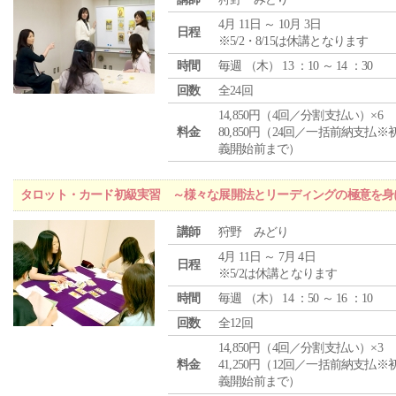
4月 11日 ～ 10月 3日
日程
※5/2・8/15は休講となります
時間
毎週 （
木
） 13 ：10 ～ 14 ：30
回数
全24回
14,850円（4回／分割支払い）×6
料金
80,850円（24回／一括前納支払※
義開始前まで）
タロット・カード初級実習 ～様々な展開法とリーディングの極意を身
講師
狩野 みどり
4月 11日 ～ 7月 4日
日程
※5/2は休講となります
時間
毎週 （
木
） 14 ：50 ～ 16 ：10
回数
全12回
14,850円（4回／分割支払い）×3
料金
41,250円（12回／一括前納支払※
義開始前まで）