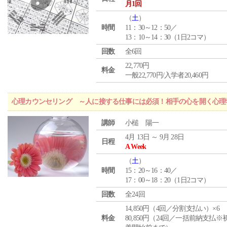
月1回
（
土
）
時間
11：30～12：50／
13：10～14：30（1日2コマ）
回数
全6回
22,770円
料金
一般22,770円/入学者20,460円
心理カウンセリング ～人に接する仕事には必須！相手の心を開く心理
講師
小槌 陽一
4月 13日 ～ 9月 28日
日程
A Week
（
土
）
時間
15：20～16：40／
17：00～18：20（1日2コマ）
回数
全24回
14,850円（4回／分割支払い）×6
料金
80,850円（24回／一括前納支払※