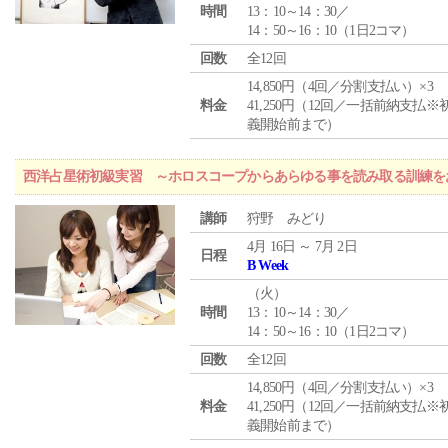
時間
13：10～14：30／
14：50～16：10（1日2コマ）
回数
全12回
14,850円（4回／分割支払い）×3
料金
41,250円（12回／一括前納支払※
義開始前まで）
西洋占星術初級実習 ～ホロスコープからあらゆる事を読み取る訓練を
講師
狩野 みどり
4月 16日 ～ 7月 2日
日程
B Week
（
火
）
時間
13：10～14：30／
14：50～16：10（1日2コマ）
回数
全12回
14,850円（4回／分割支払い）×3
料金
41,250円（12回／一括前納支払※
義開始前まで）