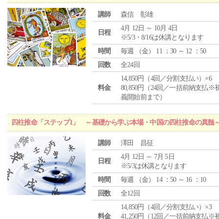
講師
森信 彰雄
4月 12日 ～ 10月 4日
日程
※5/3・8/16は休講となります
時間
毎週 （
金
） 11 ：30 ～ 12 ：50
回数
全24回
14,850円（4回／分割支払い）×6
料金
80,850円（24回／一括前納支払※
義開始前まで）
四柱推命「ステップ1」 ～基礎から学ぶ本場・中国の四柱推命の真髄
講師
澤田 昌征
4月 12日 ～ 7月 5日
日程
※5/3は休講となります
時間
毎週 （
金
） 14 ：50 ～ 16 ：10
回数
全12回
14,850円（4回／分割支払い）×3
料金
41,250円（12回／一括前納支払※