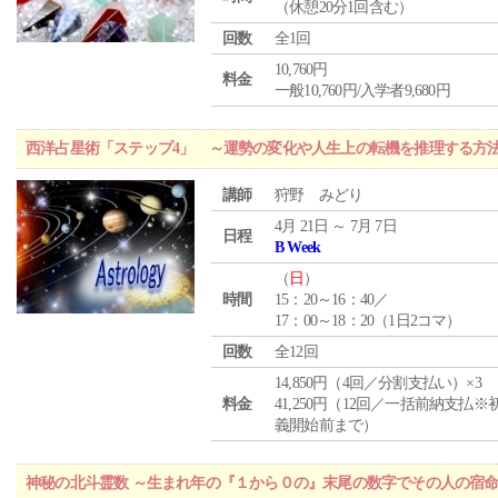
（休憩20分1回含む）
回数
全1回
10,760円
料金
一般10,760円/入学者9,680円
西洋占星術「ステップ4」 ～運勢の変化や人生上の転機を推理する方
講師
狩野 みどり
4月 21日 ～ 7月 7日
日程
B Week
（
日
）
時間
15：20～16：40／
17：00～18：20（1日2コマ）
回数
全12回
14,850円（4回／分割支払い）×3
料金
41,250円（12回／一括前納支払※
義開始前まで）
神秘の北斗霊数 ～生まれ年の『１から０の』末尾の数字でその人の宿