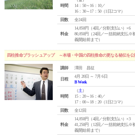
時間
14：50～16：10／
16：30～17：50（1日2コマ）
回数
全24回
14,850円（4回／分割支払い）×6
料金
80,850円（24回／一括前納支払※
義開始前まで）
四柱推命ブラッシュアップ ～本場・中国の四柱推命の更なる秘伝を公
講師
澤田 昌征
4月 20日 ～ 7月 6日
日程
B Week
（
土
）
時間
15：20～16：40／
17：00～18：20（1日2コマ）
回数
全12回
14,850円（4回／分割支払い）×3
料金
41,250円（12回／一括前納支払※
義開始前まで）