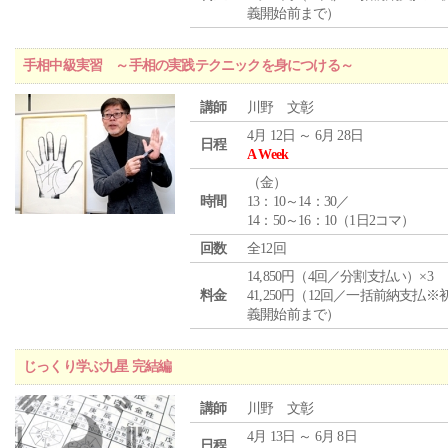
義開始前まで）
手相中級実習 ～手相の実践テクニックを身につける～
講師
川野 文彰
4月 12日 ～ 6月 28日
日程
A Week
（
金
）
時間
13：10～14：30／
14：50～16：10（1日2コマ）
回数
全12回
14,850円（4回／分割支払い）×3
料金
41,250円（12回／一括前納支払※
義開始前まで）
じっくり学ぶ九星 完結編
講師
川野 文彰
4月 13日 ～ 6月 8日
日程