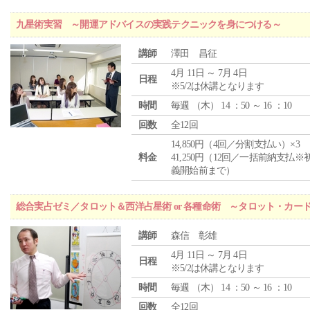
九星術実習 ～開運アドバイスの実践テクニックを身につける～
講師
澤田 昌征
4月 11日 ～ 7月 4日
日程
※5/2は休講となります
時間
毎週 （
木
） 14 ：50 ～ 16 ：10
回数
全12回
14,850円（4回／分割支払い）×3
料金
41,250円（12回／一括前納支払※
義開始前まで）
総合実占ゼミ／タロット＆西洋占星術 or 各種命術 ～タロット・カ
講師
森信 彰雄
4月 11日 ～ 7月 4日
日程
※5/2は休講となります
時間
毎週 （
木
） 14 ：50 ～ 16 ：10
回数
全12回