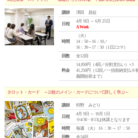
講師
澤田 昌征
4月 9日 ～ 6月 25日
日程
A Week
（
火
）
時間
14：50～16：10／
16：30～17：50（1日2コマ）
回数
全12回
14,850円（4回／分割支払い）×3
料金
41,250円（12回／一括前納支払※
義開始前まで）
タロット・カード ～22枚のメイン・カードについて詳しく学ぶ～
講師
狩野 みどり
4月 9日 ～ 10月 1日
日程
※4/30・8/13は休講となります
時間
毎週 （
火
） 16 ：30 ～ 17 ：50
回数
全24回