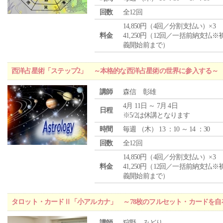
回数
全12回
14,850円（4回／分割支払い）×3
料金
41,250円（12回／一括前納支払※
義開始前まで）
西洋占星術「ステップ2」 ～本格的な西洋占星術の世界に参入する～
講師
森信 彰雄
4月 11日 ～ 7月 4日
日程
※5/2は休講となります
時間
毎週 （
木
） 13 ：10 ～ 14 ：30
回数
全12回
14,850円（4回／分割支払い）×3
料金
41,250円（12回／一括前納支払※
義開始前まで）
タロット・カードⅡ「小アルカナ」 ～78枚のフルセット・カードを自
講師
狩野 みどり