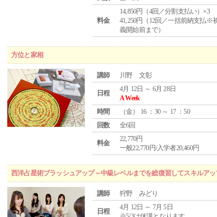
14,850円（4回／分割支払い）×3
料金
41,250円（12回／一括前納支払※
義開始前まで）
方位と家相
講師
川野 文彰
4月 12日 ～ 6月 28日
日程
A Week
時間
（
金
） 16 ：30 ～ 17 ：50
回数
全6回
22,770円
料金
一般22,770円/入学者20,460円
西洋占星術ブラッシュアップ～中級レベルまでを総復習してスキルアッ
講師
狩野 みどり
4月 12日 ～ 7月 5日
日程
※5/3は休講となります