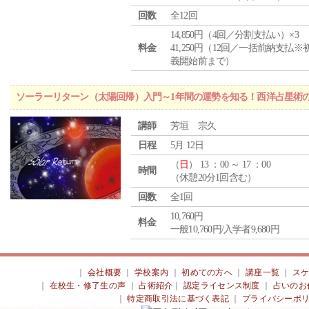
回数
全12回
14,850円（4回／分割支払い）×3
料金
41,250円（12回／一括前納支払※
義開始前まで）
ソーラーリターン（太陽回帰）入門～1年間の運勢を知る！西洋占星術
講師
芳垣 宗久
日程
5月 12日
（
日
） 13 ：00 ～ 17 ：00
時間
（休憩20分1回含む）
回数
全1回
10,760円
料金
一般10,760円/入学者9,680円
｜
会社概要
｜
学校案内
｜
初めての方へ
｜
講座一覧
｜
ス
｜
在校生・修了生の声
｜
占術紹介
｜
認定ライセンス制度
｜
占いのお
｜
特定商取引法に基づく表記
｜
プライバシーポ