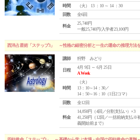
時間
（
火
） 13 ：10 ～ 14 ：30
回数
全6回
25,740円
料金
一般25,740円/入学者23,100円
西洋占星術「ステップ3」 ～性格の細密分析と一生の運命の推理方法
講師
狩野 みどり
4月 9日 ～ 6月 25日
日程
A Week
（
火
）
時間
13：10～14：30／
14：50～16：10（1日2コマ）
回数
全12回
14,850円（4回／分割支払い）×3
料金
41,250円（12回／一括前納支払※
義開始前まで）
四柱推命「ステップ3」 ～基礎から学ぶ本場・中国の四柱推命の真髄