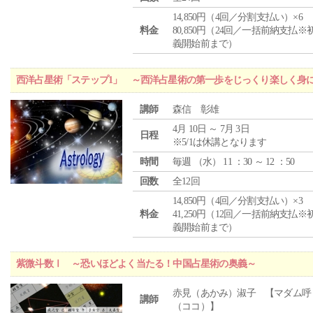
14,850円（4回／分割支払い）×6
料金
80,850円（24回／一括前納支払※
義開始前まで）
西洋占星術「ステップ1」 ～西洋占星術の第一歩をじっくり楽しく身
講師
森信 彰雄
4月 10日 ～ 7月 3日
日程
※5/1は休講となります
時間
毎週 （
水
） 11 ：30 ～ 12 ：50
回数
全12回
14,850円（4回／分割支払い）×3
料金
41,250円（12回／一括前納支払※
義開始前まで）
紫微斗数Ⅰ ～恐いほどよく当たる！中国占星術の奥義～
赤見（あかみ）淑子 【マダム呼
講師
（ココ）】