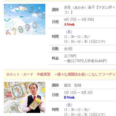
赤見（あかみ）淑子【マダム呼々
講師
コ）】
4月 27日 ～ 6月 29日
日程
A Week
（
土
）
時間
11：30～12：50／
13：10～14：30（1日2コマ）
回数
全1回
22,770円
料金
一般22,770円/入学者20,460円
タロット・カード 中級実習 ～様々な展開法を使いこなしてリーディ
講師
森信 彰雄
5月 11日 ～ 8月 3日
日程
B Week
（
土
）
時間
11：30～12：50／
13：10～14：30（1日2コマ）