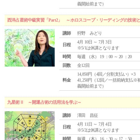
義開始前まで）
西洋占星術中級実習「Part2」 ～ホロスコープ・リーディングの技術
講師
狩野 みどり
4月 10日 ～ 7月 3日
日程
※5/1は休講となります
時間
毎週 （
水
） 19 ：00 ～ 20 ：20
回数
全12回
14,850円（4回／分割支払い）×3
料金
41,250円（12回／一括前納支払※
義開始前まで）
九星術Ⅱ ～開運占術の活用法を学ぶ～
講師
澤田 昌征
4月 11日 ～ 7月 4日
日程
※5/2は休講となります
時間
毎週 （
木
） 16 ：30 ～ 17 ：50