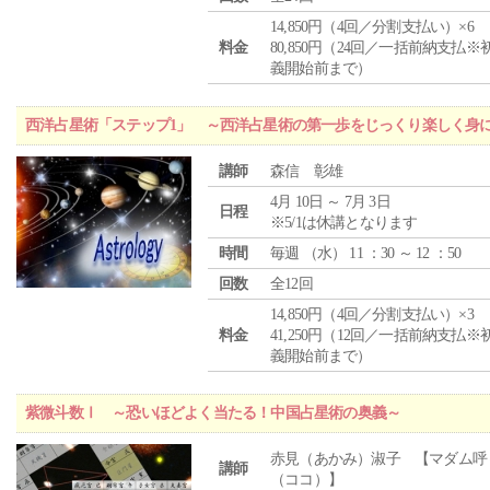
14,850円（4回／分割支払い）×6
料金
80,850円（24回／一括前納支払※
義開始前まで）
西洋占星術「ステップ1」 ～西洋占星術の第一歩をじっくり楽しく身
講師
森信 彰雄
4月 10日 ～ 7月 3日
日程
※5/1は休講となります
時間
毎週 （
水
） 11 ：30 ～ 12 ：50
回数
全12回
14,850円（4回／分割支払い）×3
料金
41,250円（12回／一括前納支払※
義開始前まで）
紫微斗数Ⅰ ～恐いほどよく当たる！中国占星術の奥義～
赤見（あかみ）淑子 【マダム呼
講師
（ココ）】