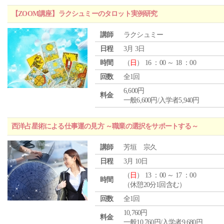
【ZOOM講座】ラクシュミーのタロット実例研究
講師
ラクシュミー
日程
3月 3日
時間
（
日
） 16 ：00 ～ 18 ：00
回数
全1回
6,600円
料金
一般6,600円/入学者5,940円
西洋占星術による仕事運の見方 ～職業の選択をサポートする～
講師
芳垣 宗久
日程
3月 10日
（
日
） 13 ：00 ～ 17 ：00
時間
（休憩20分1回含む）
回数
全1回
10,760円
料金
一般10,760円/入学者9,680円