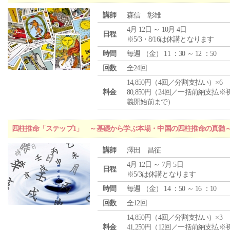
講師
森信 彰雄
4月 12日 ～ 10月 4日
日程
※5/3・8/16は休講となります
時間
毎週 （
金
） 11 ：30 ～ 12 ：50
回数
全24回
14,850円（4回／分割支払い）×6
料金
80,850円（24回／一括前納支払※
義開始前まで）
四柱推命「ステップ1」 ～基礎から学ぶ本場・中国の四柱推命の真髄
講師
澤田 昌征
4月 12日 ～ 7月 5日
日程
※5/3は休講となります
時間
毎週 （
金
） 14 ：50 ～ 16 ：10
回数
全12回
14,850円（4回／分割支払い）×3
料金
41,250円（12回／一括前納支払※