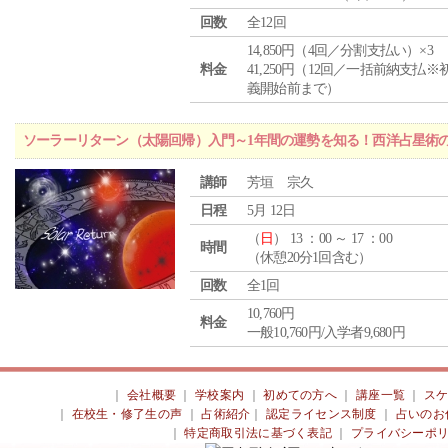
回数
全12回
14,850円（4回／分割支払い）×3
料金
41,250円（12回／一括前納支払※
義開始前まで）
ソーラーリターン（太陽回帰）入門～1年間の運勢を知る！西洋占星術
講師
芳垣 宗久
日程
5月 12日
（
日
） 13 ：00 ～ 17 ：00
時間
（休憩20分1回含む）
回数
全1回
10,760円
料金
一般10,760円/入学者9,680円
｜
会社概要
｜
学校案内
｜
初めての方へ
｜
講座一覧
｜
ス
｜
在校生・修了生の声
｜
占術紹介
｜
認定ライセンス制度
｜
占いのお
｜
特定商取引法に基づく表記
｜
プライバシーポ