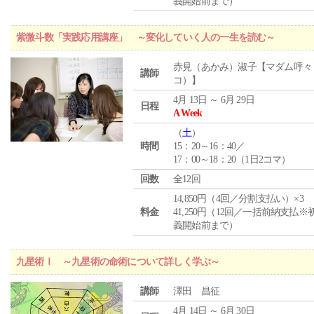
義開始前まで）
紫微斗数「実践応用講座」 ～変化していく人の一生を読む～
赤見（あかみ）淑子【マダム呼々
講師
コ）】
4月 13日 ～ 6月 29日
日程
A Week
（
土
）
時間
15：20～16：40／
17：00～18：20（1日2コマ）
回数
全12回
14,850円（4回／分割支払い）×3
料金
41,250円（12回／一括前納支払※
義開始前まで）
九星術Ⅰ ～九星術の命術について詳しく学ぶ～
講師
澤田 昌征
4月 14日 ～ 6月 30日