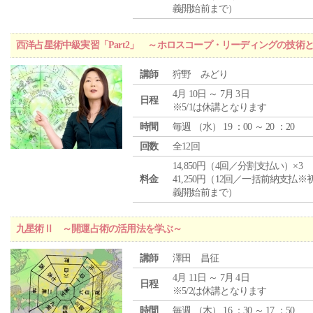
義開始前まで）
西洋占星術中級実習「Part2」 ～ホロスコープ・リーディングの技術
講師
狩野 みどり
4月 10日 ～ 7月 3日
日程
※5/1は休講となります
時間
毎週 （
水
） 19 ：00 ～ 20 ：20
回数
全12回
14,850円（4回／分割支払い）×3
料金
41,250円（12回／一括前納支払※
義開始前まで）
九星術Ⅱ ～開運占術の活用法を学ぶ～
講師
澤田 昌征
4月 11日 ～ 7月 4日
日程
※5/2は休講となります
時間
毎週 （
木
） 16 ：30 ～ 17 ：50