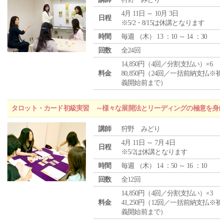
4月 11日 ～ 10月 3日
日程
※5/2・8/15は休講となります
時間
毎週 （
木
） 13 ：10 ～ 14 ：30
回数
全24回
14,850円（4回／分割支払い）×6
料金
80,850円（24回／一括前納支払※
義開始前まで）
タロット・カード初級実習 ～様々な展開法とリーディングの極意を身
講師
狩野 みどり
4月 11日 ～ 7月 4日
日程
※5/2は休講となります
時間
毎週 （
木
） 14 ：50 ～ 16 ：10
回数
全12回
14,850円（4回／分割支払い）×3
料金
41,250円（12回／一括前納支払※
義開始前まで）