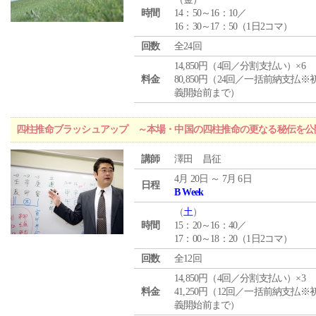
時間
14：50～16：10／
16：30～17：50（1日2コマ）
回数
全24回
14,850円（4回／分割支払い）×6
料金
80,850円（24回／一括前納支払※
義開始前まで）
四柱推命ブラッシュアップ ～本場・中国の四柱推命の更なる秘伝を公
講師
澤田 昌征
4月 20日 ～ 7月 6日
日程
B Week
（
土
）
時間
15：20～16：40／
17：00～18：20（1日2コマ）
回数
全12回
14,850円（4回／分割支払い）×3
料金
41,250円（12回／一括前納支払※
義開始前まで）