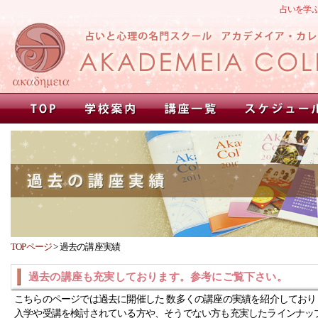
占いを学
TOPページ
>
過去の講座実績
過去の講座も充実しております。参考にご覧下さい。
こちらのページでは過去に開催した 数多くの講座の実績を紹介しており
入学や受講を検討されている方や、そうでない方も充実したラインナッ