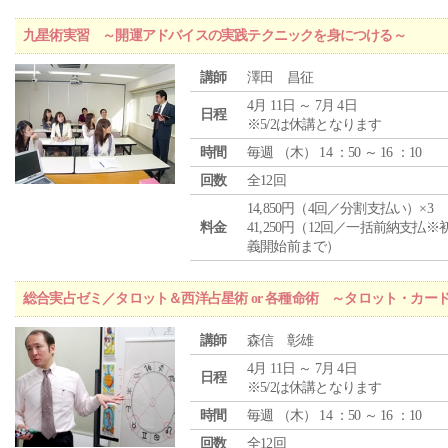
九星術実習 ～開運アドバイスの実践テクニックを身につける～
講師
澤田 昌征
4月 11日 ～ 7月 4日
日程
※5/2は休講となります
時間
毎週 （
木
） 14 ：50 ～ 16 ：10
回数
全12回
14,850円（4回／分割支払い）×3
料金
41,250円（12回／一括前納支払※
義開始前まで）
総合実占ゼミ／タロット＆西洋占星術 or 各種命術 ～タロット・カ
講師
森信 彰雄
4月 11日 ～ 7月 4日
日程
※5/2は休講となります
時間
毎週 （
木
） 14 ：50 ～ 16 ：10
回数
全12回