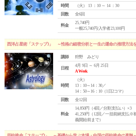
時間
（
火
） 13 ：10 ～ 14 ：30
回数
全6回
25,740円
料金
一般25,740円/入学者23,100円
西洋占星術「ステップ3」 ～性格の細密分析と一生の運命の推理方法
講師
狩野 みどり
4月 9日 ～ 6月 25日
日程
A Week
（
火
）
時間
13：10～14：30／
14：50～16：10（1日2コマ）
回数
全12回
14,850円（4回／分割支払い）×3
料金
41,250円（12回／一括前納支払※
義開始前まで）
四柱推命「ステップ3」 ～基礎から学ぶ本場・中国の四柱推命の真髄