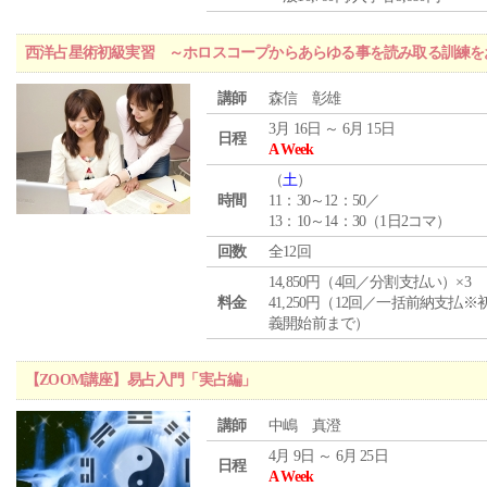
西洋占星術初級実習 ～ホロスコープからあらゆる事を読み取る訓練を
講師
森信 彰雄
3月 16日 ～ 6月 15日
日程
A Week
（
土
）
時間
11：30～12：50／
13：10～14：30（1日2コマ）
回数
全12回
14,850円（4回／分割支払い）×3
料金
41,250円（12回／一括前納支払※
義開始前まで）
【ZOOM講座】易占入門「実占編」
講師
中嶋 真澄
4月 9日 ～ 6月 25日
日程
A Week