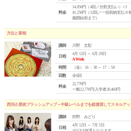
14,850円（4回／分割支払い）×3
料金
41,250円（12回／一括前納支払※
義開始前まで）
方位と家相
講師
川野 文彰
4月 12日 ～ 6月 28日
日程
A Week
時間
（
金
） 16 ：30 ～ 17 ：50
回数
全6回
22,770円
料金
一般22,770円/入学者20,460円
西洋占星術ブラッシュアップ～中級レベルまでを総復習してスキルアッ
講師
狩野 みどり
4月 12日 ～ 7月 5日
日程
※5/3は休講となります