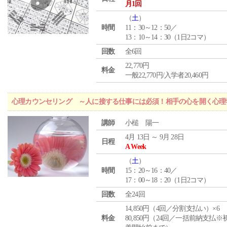
月1回
（
土
）
時間
11：30～12：50／
13：10～14：30（1日2コマ）
回数
全6回
22,770円
料金
一般22,770円/入学者20,460円
心理カウンセリング ～人に接する仕事には必須！相手の心を開く心理
講師
小槌 陽一
4月 13日 ～ 9月 28日
日程
A Week
（
土
）
時間
15：20～16：40／
17：00～18：20（1日2コマ）
回数
全24回
14,850円（4回／分割支払い）×6
料金
80,850円（24回／一括前納支払※