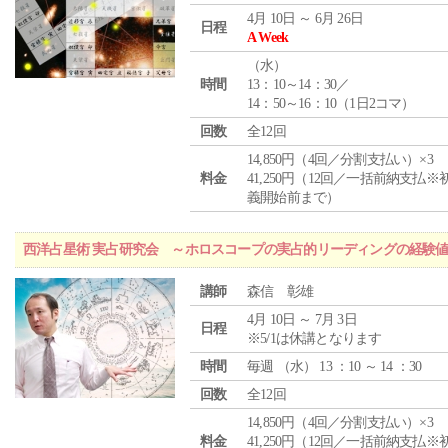
4月 10日 ～ 6月 26日
日程
A Week
（
水
）
時間
13：10～14：30／
14：50～16：10（1日2コマ）
回数
全12回
14,850円（4回／分割支払い）×3
料金
41,250円（12回／一括前納支払※
義開始前まで）
西洋占星術 実占研究会 ～ホロスコープの実占的リーディングの経験
講師
森信 彰雄
4月 10日 ～ 7月 3日
日程
※5/1は休講となります
時間
毎週 （
水
） 13 ：10 ～ 14 ：30
回数
全12回
14,850円（4回／分割支払い）×3
料金
41,250円（12回／一括前納支払※