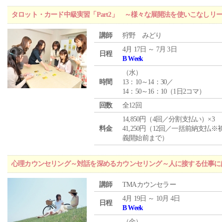
タロット・カード中級実習「Part2」 ～様々な展開法を使いこなしリ
講師
狩野 みどり
4月 17日 ～ 7月 3日
日程
B Week
（
水
）
時間
13：10～14：30／
14：50～16：10（1日2コマ）
回数
全12回
14,850円（4回／分割支払い）×3
料金
41,250円（12回／一括前納支払※
義開始前まで）
心理カウンセリング～対話を深めるカウンセリング～人に接する仕事には
講師
TMAカウンセラー
4月 19日 ～ 10月 4日
日程
B Week
（
金
）