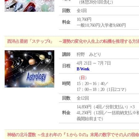
（休憩20分1回含む）
回数
全1回
10,760円
料金
一般10,760円/入学者9,680円
西洋占星術「ステップ4」 ～運勢の変化や人生上の転機を推理する方
講師
狩野 みどり
4月 21日 ～ 7月 7日
日程
B Week
（
日
）
時間
15：20～16：40／
17：00～18：20（1日2コマ）
回数
全12回
14,850円（4回／分割支払い）×3
料金
41,250円（12回／一括前納支払※
義開始前まで）
神秘の北斗霊数 ～生まれ年の『１から０の』末尾の数字でその人の宿