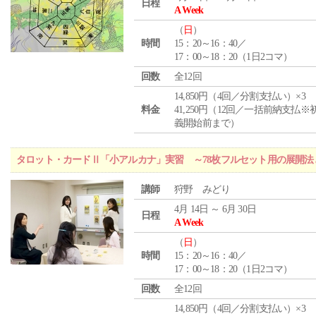
日程
A Week
（
日
）
時間
15：20～16：40／
17：00～18：20（1日2コマ）
回数
全12回
14,850円（4回／分割支払い）×3
料金
41,250円（12回／一括前納支払※
義開始前まで）
タロット・カードⅡ「小アルカナ」実習 ～78枚フルセット用の展開
講師
狩野 みどり
4月 14日 ～ 6月 30日
日程
A Week
（
日
）
時間
15：20～16：40／
17：00～18：20（1日2コマ）
回数
全12回
14,850円（4回／分割支払い）×3