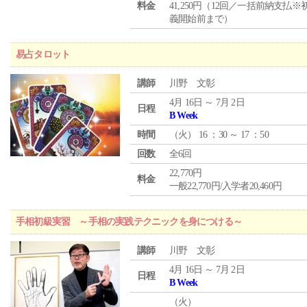
料金
41,250円（12回／一括前納支払※
義開始前まで）
易占タロット
講師
川野 文彰
4月 16日 ～ 7月 2日
日程
B Week
時間
（
火
） 16 ：30 ～ 17 ：50
回数
全6回
22,770円
料金
一般22,770円/入学者20,460円
手相初級実習 ～手相の実践テクニックを身につける～
講師
川野 文彰
4月 16日 ～ 7月 2日
日程
B Week
（
火
）