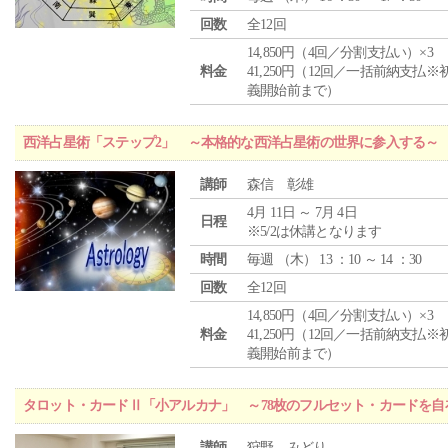
回数
全12回
14,850円（4回／分割支払い）×3
料金
41,250円（12回／一括前納支払※
義開始前まで）
西洋占星術「ステップ2」 ～本格的な西洋占星術の世界に参入する～
講師
森信 彰雄
4月 11日 ～ 7月 4日
日程
※5/2は休講となります
時間
毎週 （
木
） 13 ：10 ～ 14 ：30
回数
全12回
14,850円（4回／分割支払い）×3
料金
41,250円（12回／一括前納支払※
義開始前まで）
タロット・カードⅡ「小アルカナ」 ～78枚のフルセット・カードを自
講師
狩野 みどり