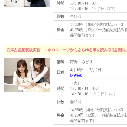
時間
13：10～14：30／
14：50～16：10（1日2コマ）
回数
全12回
14,850円（4回／分割支払い）×3
料金
41,250円（12回／一括前納支払※
義開始前まで）
西洋占星術初級実習 ～ホロスコープからあらゆる事を読み取る訓練を
講師
狩野 みどり
4月 16日 ～ 7月 2日
日程
B Week
（
火
）
時間
13：10～14：30／
14：50～16：10（1日2コマ）
回数
全12回
14,850円（4回／分割支払い）×3
料金
41,250円（12回／一括前納支払※
義開始前まで）