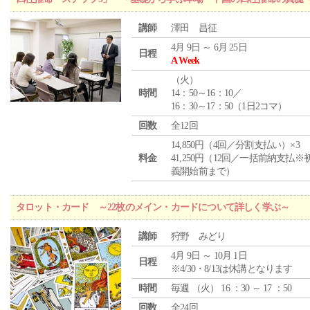
講師
澤田 昌征
4月 9日 ～ 6月 25日
日程
A Week
（
火
）
時間
14：50～16：10／
16：30～17：50（1日2コマ）
回数
全12回
14,850円（4回／分割支払い）×3
料金
41,250円（12回／一括前納支払※
義開始前まで）
タロット・カード ～22枚のメイン・カードについて詳しく学ぶ～
講師
狩野 みどり
4月 9日 ～ 10月 1日
日程
※4/30・8/13は休講となります
時間
毎週 （
火
） 16 ：30 ～ 17 ：50
回数
全24回