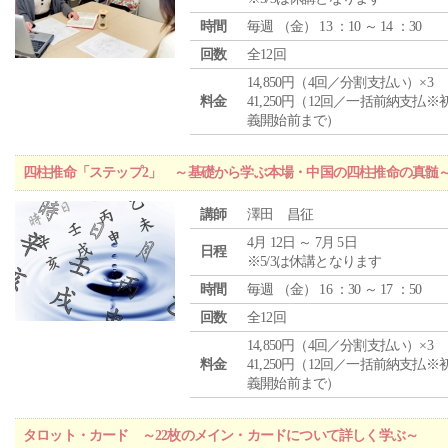
時間
毎週 （
金
） 13 ：10 ～ 14 ：30
回数
全12回
14,850円（4回／分割支払い）×3
料金
41,250円（12回／一括前納支払※
義開始前まで）
四柱推命「ステップ2」 ～基礎から学ぶ本場・中国の四柱推命の真髄
講師
澤田 昌征
4月 12日 ～ 7月 5日
日程
※5/3は休講となります
時間
毎週 （
金
） 16 ：30 ～ 17 ：50
回数
全12回
14,850円（4回／分割支払い）×3
料金
41,250円（12回／一括前納支払※
義開始前まで）
タロット・カード ～22枚のメイン・カードについて詳しく学ぶ～