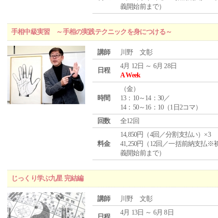
義開始前まで）
手相中級実習 ～手相の実践テクニックを身につける～
講師
川野 文彰
4月 12日 ～ 6月 28日
日程
A Week
（
金
）
時間
13：10～14：30／
14：50～16：10（1日2コマ）
回数
全12回
14,850円（4回／分割支払い）×3
料金
41,250円（12回／一括前納支払※
義開始前まで）
じっくり学ぶ九星 完結編
講師
川野 文彰
4月 13日 ～ 6月 8日
日程