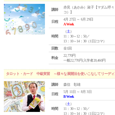
赤見（あかみ）淑子【マダム呼々
講師
コ）】
4月 27日 ～ 6月 29日
日程
A Week
（
土
）
時間
11：30～12：50／
13：10～14：30（1日2コマ）
回数
全1回
22,770円
料金
一般22,770円/入学者20,460円
タロット・カード 中級実習 ～様々な展開法を使いこなしてリーディ
講師
森信 彰雄
5月 11日 ～ 8月 3日
日程
B Week
（
土
）
時間
11：30～12：50／
13：10～14：30（1日2コマ）