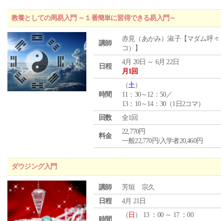
教養としての周易入門 ～１番簡単に習得できる易入門～
赤見（あかみ）淑子【マダム呼々
講師
コ）】
4月 20日 ～ 6月 22日
日程
月1回
（
土
）
時間
11：30～12：50／
13：10～14：30（1日2コマ）
回数
全1回
22,770円
料金
一般22,770円/入学者20,460円
ダウジング入門
講師
芳垣 宗久
日程
4月 21日
（
日
） 13 ：00 ～ 17 ：00
時間