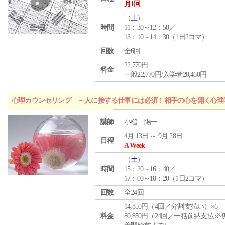
月1回
（
土
）
時間
11：30～12：50／
13：10～14：30（1日2コマ）
回数
全6回
22,770円
料金
一般22,770円/入学者20,460円
心理カウンセリング ～人に接する仕事には必須！相手の心を開く心理
講師
小槌 陽一
4月 13日 ～ 9月 28日
日程
A Week
（
土
）
時間
15：20～16：40／
17：00～18：20（1日2コマ）
回数
全24回
14,850円（4回／分割支払い）×6
料金
80,850円（24回／一括前納支払※