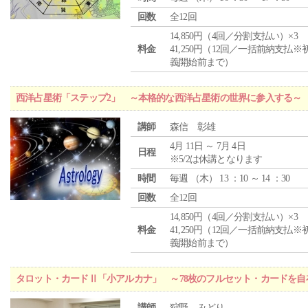
回数
全12回
14,850円（4回／分割支払い）×3
料金
41,250円（12回／一括前納支払※
義開始前まで）
西洋占星術「ステップ2」 ～本格的な西洋占星術の世界に参入する～
講師
森信 彰雄
4月 11日 ～ 7月 4日
日程
※5/2は休講となります
時間
毎週 （
木
） 13 ：10 ～ 14 ：30
回数
全12回
14,850円（4回／分割支払い）×3
料金
41,250円（12回／一括前納支払※
義開始前まで）
タロット・カードⅡ「小アルカナ」 ～78枚のフルセット・カードを自
講師
狩野 みどり