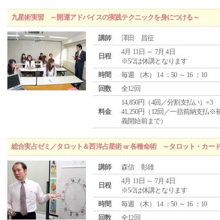
九星術実習 ～開運アドバイスの実践テクニックを身につける～
講師
澤田 昌征
4月 11日 ～ 7月 4日
日程
※5/2は休講となります
時間
毎週 （
木
） 14 ：50 ～ 16 ：10
回数
全12回
14,850円（4回／分割支払い）×3
料金
41,250円（12回／一括前納支払※
義開始前まで）
総合実占ゼミ／タロット＆西洋占星術 or 各種命術 ～タロット・カ
講師
森信 彰雄
4月 11日 ～ 7月 4日
日程
※5/2は休講となります
時間
毎週 （
木
） 14 ：50 ～ 16 ：10
回数
全12回