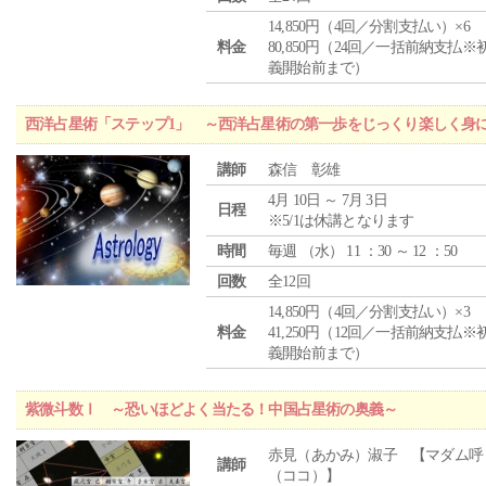
14,850円（4回／分割支払い）×6
料金
80,850円（24回／一括前納支払※
義開始前まで）
西洋占星術「ステップ1」 ～西洋占星術の第一歩をじっくり楽しく身
講師
森信 彰雄
4月 10日 ～ 7月 3日
日程
※5/1は休講となります
時間
毎週 （
水
） 11 ：30 ～ 12 ：50
回数
全12回
14,850円（4回／分割支払い）×3
料金
41,250円（12回／一括前納支払※
義開始前まで）
紫微斗数Ⅰ ～恐いほどよく当たる！中国占星術の奥義～
赤見（あかみ）淑子 【マダム呼
講師
（ココ）】