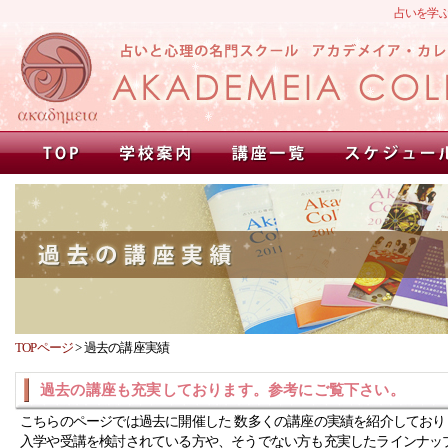
占いを学
TOPページ
>
過去の講座実績
過去の講座も充実しております。参考にご覧下さい。
こちらのページでは過去に開催した 数多くの講座の実績を紹介しており
入学や受講を検討されている方や、そうでない方も充実したラインナッ