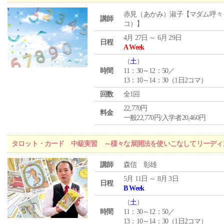
赤見（あかみ）淑子【マダム呼々
講師
コ）】
4月 27日 ～ 6月 29日
日程
A Week
（
土
）
時間
11：30～12：50／
13：10～14：30（1日2コマ）
回数
全1回
22,770円
料金
一般22,770円/入学者20,460円
タロット・カード 中級実習 ～様々な展開法を使いこなしてリーディ
講師
森信 彰雄
5月 11日 ～ 8月 3日
日程
B Week
（
土
）
時間
11：30～12：50／
13：10～14：30（1日2コマ）