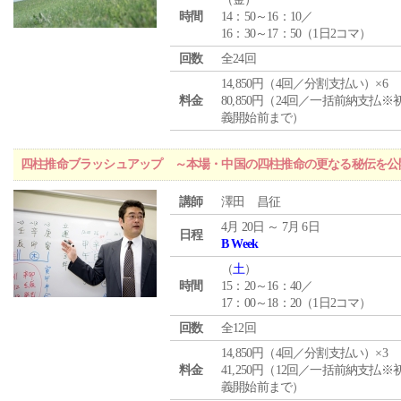
時間
14：50～16：10／
16：30～17：50（1日2コマ）
回数
全24回
14,850円（4回／分割支払い）×6
料金
80,850円（24回／一括前納支払※
義開始前まで）
四柱推命ブラッシュアップ ～本場・中国の四柱推命の更なる秘伝を公
講師
澤田 昌征
4月 20日 ～ 7月 6日
日程
B Week
（
土
）
時間
15：20～16：40／
17：00～18：20（1日2コマ）
回数
全12回
14,850円（4回／分割支払い）×3
料金
41,250円（12回／一括前納支払※
義開始前まで）