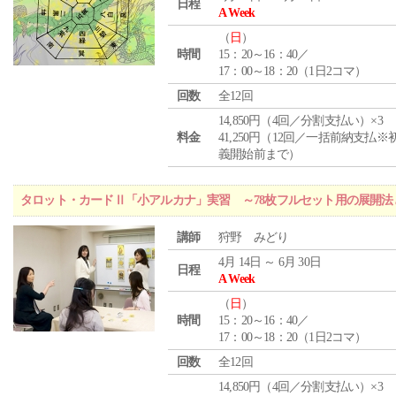
日程
A Week
（
日
）
時間
15：20～16：40／
17：00～18：20（1日2コマ）
回数
全12回
14,850円（4回／分割支払い）×3
料金
41,250円（12回／一括前納支払※
義開始前まで）
タロット・カードⅡ「小アルカナ」実習 ～78枚フルセット用の展開
講師
狩野 みどり
4月 14日 ～ 6月 30日
日程
A Week
（
日
）
時間
15：20～16：40／
17：00～18：20（1日2コマ）
回数
全12回
14,850円（4回／分割支払い）×3