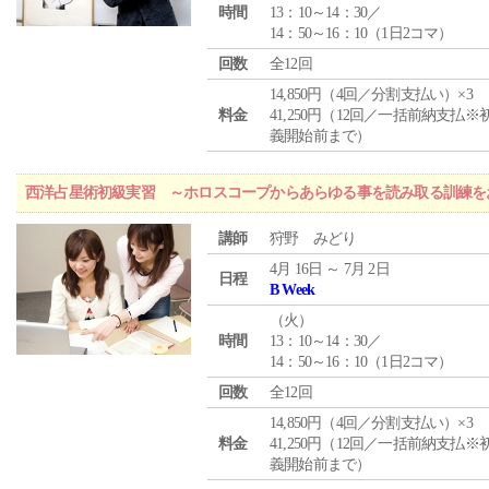
時間
13：10～14：30／
14：50～16：10（1日2コマ）
回数
全12回
14,850円（4回／分割支払い）×3
料金
41,250円（12回／一括前納支払※
義開始前まで）
西洋占星術初級実習 ～ホロスコープからあらゆる事を読み取る訓練を
講師
狩野 みどり
4月 16日 ～ 7月 2日
日程
B Week
（
火
）
時間
13：10～14：30／
14：50～16：10（1日2コマ）
回数
全12回
14,850円（4回／分割支払い）×3
料金
41,250円（12回／一括前納支払※
義開始前まで）