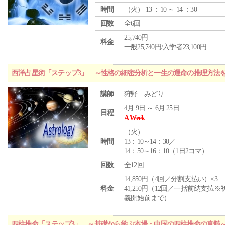
時間
（
火
） 13 ：10 ～ 14 ：30
回数
全6回
25,740円
料金
一般25,740円/入学者23,100円
西洋占星術「ステップ3」 ～性格の細密分析と一生の運命の推理方法
講師
狩野 みどり
4月 9日 ～ 6月 25日
日程
A Week
（
火
）
時間
13：10～14：30／
14：50～16：10（1日2コマ）
回数
全12回
14,850円（4回／分割支払い）×3
料金
41,250円（12回／一括前納支払※
義開始前まで）
四柱推命「ステップ3」 ～基礎から学ぶ本場・中国の四柱推命の真髄