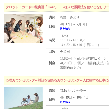
タロット・カード中級実習「Part2」 ～様々な展開法を使いこなしリ
講師
狩野 みどり
4月 17日 ～ 7月 3日
日程
B Week
（
水
）
時間
13：10～14：30／
14：50～16：10（1日2コマ）
回数
全12回
14,850円（4回／分割支払い）×3
料金
41,250円（12回／一括前納支払※
義開始前まで）
心理カウンセリング～対話を深めるカウンセリング～人に接する仕事には
講師
TMAカウンセラー
4月 19日 ～ 10月 4日
日程
B Week
（
金
）