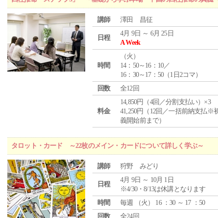
講師
澤田 昌征
4月 9日 ～ 6月 25日
日程
A Week
（
火
）
時間
14：50～16：10／
16：30～17：50（1日2コマ）
回数
全12回
14,850円（4回／分割支払い）×3
料金
41,250円（12回／一括前納支払※
義開始前まで）
タロット・カード ～22枚のメイン・カードについて詳しく学ぶ～
講師
狩野 みどり
4月 9日 ～ 10月 1日
日程
※4/30・8/13は休講となります
時間
毎週 （
火
） 16 ：30 ～ 17 ：50
回数
全24回