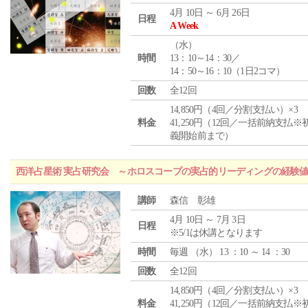
4月 10日 ～ 6月 26日
日程
A Week
（
水
）
時間
13：10～14：30／
14：50～16：10（1日2コマ）
回数
全12回
14,850円（4回／分割支払い）×3
料金
41,250円（12回／一括前納支払※
義開始前まで）
西洋占星術 実占研究会 ～ホロスコープの実占的リーディングの経験
講師
森信 彰雄
4月 10日 ～ 7月 3日
日程
※5/1は休講となります
時間
毎週 （
水
） 13 ：10 ～ 14 ：30
回数
全12回
14,850円（4回／分割支払い）×3
料金
41,250円（12回／一括前納支払※