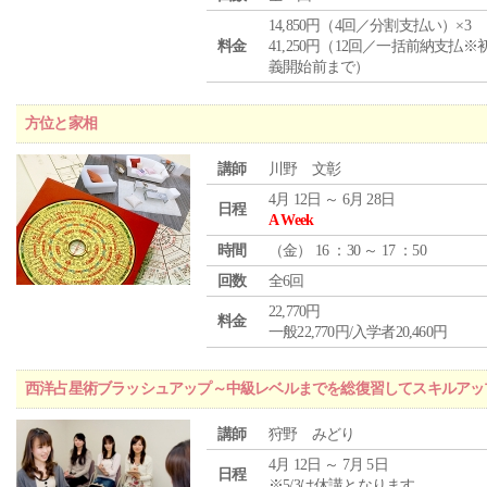
14,850円（4回／分割支払い）×3
料金
41,250円（12回／一括前納支払※
義開始前まで）
方位と家相
講師
川野 文彰
4月 12日 ～ 6月 28日
日程
A Week
時間
（
金
） 16 ：30 ～ 17 ：50
回数
全6回
22,770円
料金
一般22,770円/入学者20,460円
西洋占星術ブラッシュアップ～中級レベルまでを総復習してスキルアッ
講師
狩野 みどり
4月 12日 ～ 7月 5日
日程
※5/3は休講となります