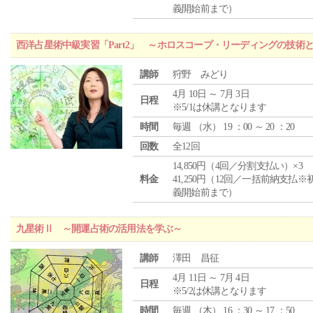
義開始前まで）
西洋占星術中級実習「Part2」 ～ホロスコープ・リーディングの技術
講師
狩野 みどり
4月 10日 ～ 7月 3日
日程
※5/1は休講となります
時間
毎週 （
水
） 19 ：00 ～ 20 ：20
回数
全12回
14,850円（4回／分割支払い）×3
料金
41,250円（12回／一括前納支払※
義開始前まで）
九星術Ⅱ ～開運占術の活用法を学ぶ～
講師
澤田 昌征
4月 11日 ～ 7月 4日
日程
※5/2は休講となります
時間
毎週 （
木
） 16 ：30 ～ 17 ：50