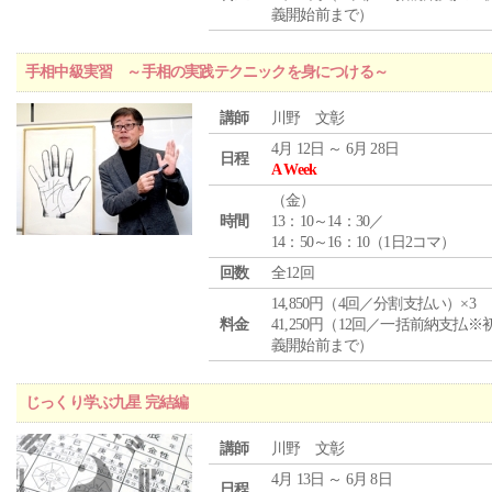
義開始前まで）
手相中級実習 ～手相の実践テクニックを身につける～
講師
川野 文彰
4月 12日 ～ 6月 28日
日程
A Week
（
金
）
時間
13：10～14：30／
14：50～16：10（1日2コマ）
回数
全12回
14,850円（4回／分割支払い）×3
料金
41,250円（12回／一括前納支払※
義開始前まで）
じっくり学ぶ九星 完結編
講師
川野 文彰
4月 13日 ～ 6月 8日
日程