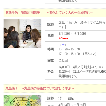
義開始前まで）
紫微斗数「実践応用講座」 ～変化していく人の一生を読む～
赤見（あかみ）淑子【マダム呼々
講師
コ）】
4月 13日 ～ 6月 29日
日程
A Week
（
土
）
時間
15：20～16：40／
17：00～18：20（1日2コマ）
回数
全12回
14,850円（4回／分割支払い）×3
料金
41,250円（12回／一括前納支払※
義開始前まで）
九星術Ⅰ ～九星術の命術について詳しく学ぶ～
講師
澤田 昌征
4月 14日 ～ 6月 30日