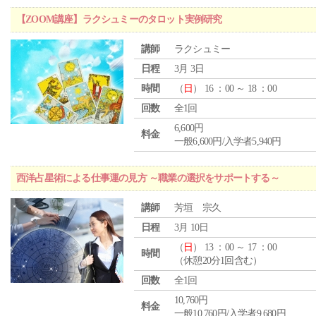
【ZOOM講座】ラクシュミーのタロット実例研究
講師
ラクシュミー
日程
3月 3日
時間
（
日
） 16 ：00 ～ 18 ：00
回数
全1回
6,600円
料金
一般6,600円/入学者5,940円
西洋占星術による仕事運の見方 ～職業の選択をサポートする～
講師
芳垣 宗久
日程
3月 10日
（
日
） 13 ：00 ～ 17 ：00
時間
（休憩20分1回含む）
回数
全1回
10,760円
料金
一般10,760円/入学者9,680円