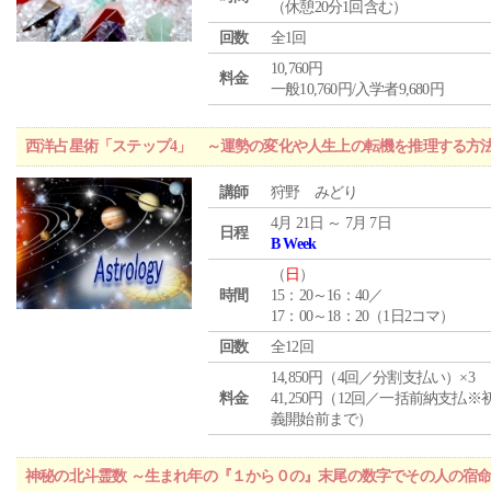
（休憩20分1回含む）
回数
全1回
10,760円
料金
一般10,760円/入学者9,680円
西洋占星術「ステップ4」 ～運勢の変化や人生上の転機を推理する方
講師
狩野 みどり
4月 21日 ～ 7月 7日
日程
B Week
（
日
）
時間
15：20～16：40／
17：00～18：20（1日2コマ）
回数
全12回
14,850円（4回／分割支払い）×3
料金
41,250円（12回／一括前納支払※
義開始前まで）
神秘の北斗霊数 ～生まれ年の『１から０の』末尾の数字でその人の宿