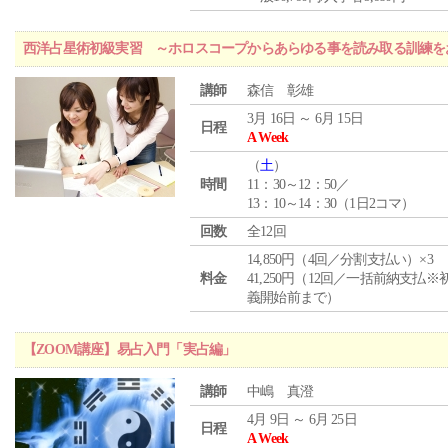
西洋占星術初級実習 ～ホロスコープからあらゆる事を読み取る訓練を
講師
森信 彰雄
3月 16日 ～ 6月 15日
日程
A Week
（
土
）
時間
11：30～12：50／
13：10～14：30（1日2コマ）
回数
全12回
14,850円（4回／分割支払い）×3
料金
41,250円（12回／一括前納支払※
義開始前まで）
【ZOOM講座】易占入門「実占編」
講師
中嶋 真澄
4月 9日 ～ 6月 25日
日程
A Week