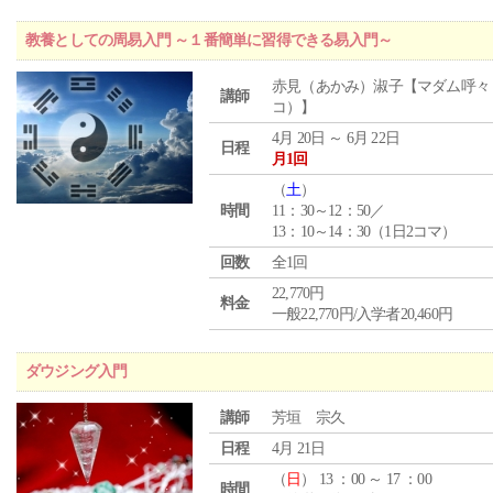
教養としての周易入門 ～１番簡単に習得できる易入門～
赤見（あかみ）淑子【マダム呼々
講師
コ）】
4月 20日 ～ 6月 22日
日程
月1回
（
土
）
時間
11：30～12：50／
13：10～14：30（1日2コマ）
回数
全1回
22,770円
料金
一般22,770円/入学者20,460円
ダウジング入門
講師
芳垣 宗久
日程
4月 21日
（
日
） 13 ：00 ～ 17 ：00
時間