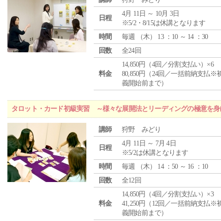
4月 11日 ～ 10月 3日
日程
※5/2・8/15は休講となります
時間
毎週 （
木
） 13 ：10 ～ 14 ：30
回数
全24回
14,850円（4回／分割支払い）×6
料金
80,850円（24回／一括前納支払※
義開始前まで）
タロット・カード初級実習 ～様々な展開法とリーディングの極意を身
講師
狩野 みどり
4月 11日 ～ 7月 4日
日程
※5/2は休講となります
時間
毎週 （
木
） 14 ：50 ～ 16 ：10
回数
全12回
14,850円（4回／分割支払い）×3
料金
41,250円（12回／一括前納支払※
義開始前まで）