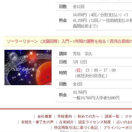
回数
全12回
14,850円（4回／分割支払い）×3
料金
41,250円（12回／一括前納支払※
義開始前まで）
ソーラーリターン（太陽回帰）入門～1年間の運勢を知る！西洋占星術
講師
芳垣 宗久
日程
5月 12日
（
日
） 13 ：00 ～ 17 ：00
時間
（休憩20分1回含む）
回数
全1回
10,760円
料金
一般10,760円/入学者9,680円
｜
会社概要
｜
学校案内
｜
初めての方へ
｜
講座一覧
｜
ス
｜
在校生・修了生の声
｜
占術紹介
｜
認定ライセンス制度
｜
占いのお
｜
特定商取引法に基づく表記
｜
プライバシーポ