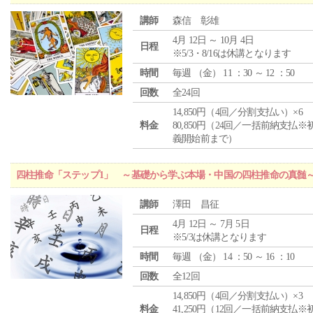
講師
森信 彰雄
4月 12日 ～ 10月 4日
日程
※5/3・8/16は休講となります
時間
毎週 （
金
） 11 ：30 ～ 12 ：50
回数
全24回
14,850円（4回／分割支払い）×6
料金
80,850円（24回／一括前納支払※
義開始前まで）
四柱推命「ステップ1」 ～基礎から学ぶ本場・中国の四柱推命の真髄
講師
澤田 昌征
4月 12日 ～ 7月 5日
日程
※5/3は休講となります
時間
毎週 （
金
） 14 ：50 ～ 16 ：10
回数
全12回
14,850円（4回／分割支払い）×3
料金
41,250円（12回／一括前納支払※