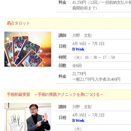
料金
41,250円（12回／一括前納支払※
義開始前まで）
易占タロット
講師
川野 文彰
4月 16日 ～ 7月 2日
日程
B Week
時間
（
火
） 16 ：30 ～ 17 ：50
回数
全6回
22,770円
料金
一般22,770円/入学者20,460円
手相初級実習 ～手相の実践テクニックを身につける～
講師
川野 文彰
4月 16日 ～ 7月 2日
日程
B Week
（
火
）