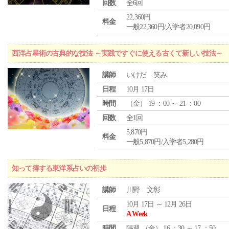
回数
全6回
22,360円
料金
一般22,360円/入学者20,090円
西洋占星術の古典的な技法 ～実践ですぐに使える古くて新しい技法～
講師
いけだ 笑み
日程
10月 17日
時間
（
金
） 19 ：00 ～ 21 ：00
回数
全1回
5,870円
料金
一般5,870円/入学者5,280円
知って得する東洋系占いの初歩
講師
川野 文彰
10月 17日 ～ 12月 26日
日程
A Week
時間
隔週 （
金
） 16 ：30 ～ 17 ：50