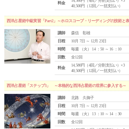
14,580円（4回／分割支払い）×3
料金
40,500円（12回／一括支払い）
西洋占星術中級実習「Part2」～ホロスコープ・リーディングの技術と
講師
森信 彰雄
日程
10月 7日 ～ 12月 23日
時間
毎週 （
火
） 14 ：50 ～ 16 ：10
回数
全12回
14,580円（4回／分割支払い）×3
料金
40,500円（12回／一括支払い）
西洋占星術「ステップ3」 ～本格的な西洋占星術の世界に参入する～
講師
北路 久御子
日程
10月 7日 ～ 12月 23日
時間
毎週 （
火
） 13 ：10 ～ 14 ：30
回数
全12回