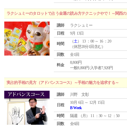
ラクシュミーのタロットで占う金運の読み方テクニックやで！～関西のカ
講師
ラクシュミー
日程
9月 13日
（
土
） 13 ：00 ～ 16 ：20
時間
（休憩20分1回含む）
回数
全1回
8,800円
料金
一般8,800円/入学者7,920円
実占的手相の見方（アドバンスコース）～手相の魅力を追求する～
講師
川野 文彰
10月 6日 ～ 12月 15日
日程
B Week
時間
隔週 （
月
） 11 ：30 ～ 12 ：50
回数
全6回