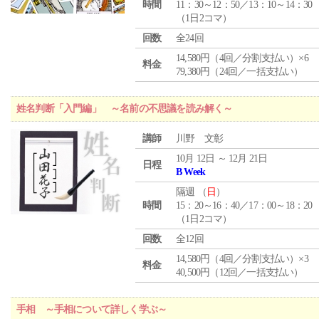
時間
11：30～12：50／13：10～14：30
（1日2コマ）
回数
全24回
14,580円（4回／分割支払い）×6
料金
79,380円（24回／一括支払い）
姓名判断「入門編」 ～名前の不思議を読み解く～
講師
川野 文彰
10月 12日 ～ 12月 21日
日程
B Week
隔週 （
日
）
時間
15：20～16：40／17：00～18：20
（1日2コマ）
回数
全12回
14,580円（4回／分割支払い）×3
料金
40,500円（12回／一括支払い）
手相 ～手相について詳しく学ぶ～