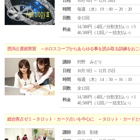
日程
10月 8日 ～ 12月 24日
時間
毎週 （
水
） 19 ：00 ～ 20 ：20
回数
全12回
14,580円（4回／分割支払い）×3
料金
40,500円（12回／一括支払い）
西洋占星術実習 ～ホロスコープからあらゆる事を読み取る訓練をおこ
講師
狩野 みどり
日程
10月 9日 ～ 12月 25日
時間
毎週 （
木
） 14 ：50 ～ 16 ：10
回数
全12回
14,580円（4回／分割支払い）×3
料金
40,500円（12回／一括支払い）
総合実占ゼミ～タロット・カード占いを中心に ～タロット・カードと
講師
森信 彰雄