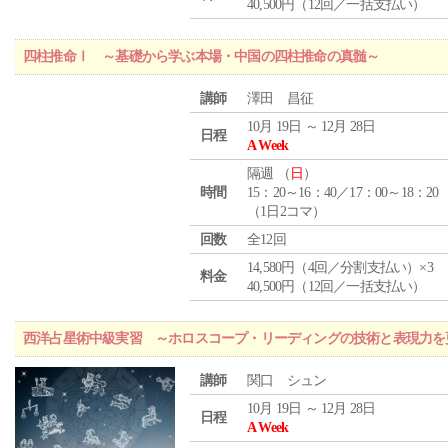
40,500円（12回／一括支払い）
四柱推命Ⅰ ～基礎から学ぶ本場・中国の四柱推命の真髄～
講師
澤田 昌征
10月 19日 ～ 12月 28日
日程
A Week
隔週 （
日
）
時間
15：20～16：40／17：00～18：20
（1日2コマ）
回数
全12回
14,580円（4回／分割支払い）×3
料金
40,500円（12回／一括支払い）
西洋占星術中級実習 ～ホロスコープ・リーディングの技術と表現力を
講師
関口 シュン
10月 19日 ～ 12月 28日
日程
A Week