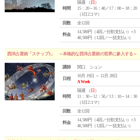
隔週 （
日
）
時間
15：20～16：40／17：00～18：20
（1日2コマ）
回数
全12回
14,580円（4回／分割支払い）×3
料金
40,500円（12回／一括支払い）
西洋占星術「ステップ3」 ～本格的な西洋占星術の世界に参入する～
講師
関口 シュン
10月 19日 ～ 12月 28日
日程
A Week
隔週 （
日
）
時間
11：30～12：50／13：10～14：30
（1日2コマ）
回数
全12回
14,580円（4回／分割支払い）×3
料金
40,500円（12回／一括支払い）