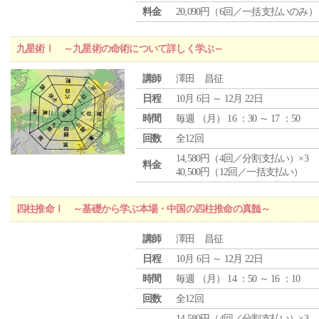
料金
20,090円（6回／一括支払いのみ）
九星術Ⅰ ～九星術の命術について詳しく学ぶ～
講師
澤田 昌征
日程
10月 6日 ～ 12月 22日
時間
毎週 （
月
） 16 ：30 ～ 17 ：50
回数
全12回
14,580円（4回／分割支払い）×3
料金
40,500円（12回／一括支払い）
四柱推命Ⅰ ～基礎から学ぶ本場・中国の四柱推命の真髄～
講師
澤田 昌征
日程
10月 6日 ～ 12月 22日
時間
毎週 （
月
） 14 ：50 ～ 16 ：10
回数
全12回
14,580円（4回／分割支払い）×3