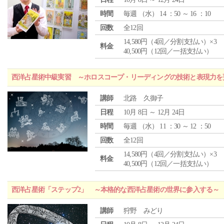
時間
毎週 （
水
） 14 ：50 ～ 16 ：10
回数
全12回
14,580円（4回／分割支払い）×3
料金
40,500円（12回／一括支払い）
西洋占星術中級実習 ～ホロスコープ・リーディングの技術と表現力を
講師
北路 久御子
日程
10月 8日 ～ 12月 24日
時間
毎週 （
水
） 11 ：30 ～ 12 ：50
回数
全12回
14,580円（4回／分割支払い）×3
料金
40,500円（12回／一括支払い）
西洋占星術「ステップ2」 ～本格的な西洋占星術の世界に参入する～
講師
狩野 みどり