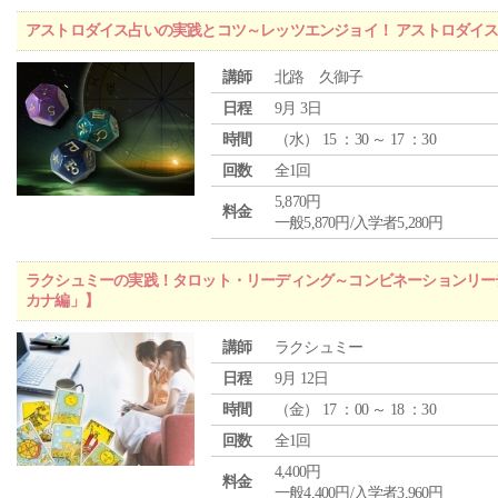
アストロダイス占いの実践とコツ～レッツエンジョイ！ アストロダイ
講師
北路 久御子
日程
9月 3日
時間
（
水
） 15 ：30 ～ 17 ：30
回数
全1回
5,870円
料金
一般5,870円/入学者5,280円
ラクシュミーの実践！タロット・リーディング～コンビネーションリー
カナ編」】
講師
ラクシュミー
日程
9月 12日
時間
（
金
） 17 ：00 ～ 18 ：30
回数
全1回
4,400円
料金
一般4,400円/入学者3,960円