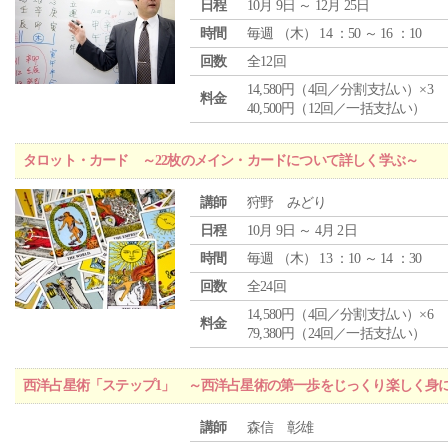
日程
10月 9日 ～ 12月 25日
時間
毎週 （
木
） 14 ：50 ～ 16 ：10
回数
全12回
14,580円（4回／分割支払い）×3
料金
40,500円（12回／一括支払い）
タロット・カード ～22枚のメイン・カードについて詳しく学ぶ～
講師
狩野 みどり
日程
10月 9日 ～ 4月 2日
時間
毎週 （
木
） 13 ：10 ～ 14 ：30
回数
全24回
14,580円（4回／分割支払い）×6
料金
79,380円（24回／一括支払い）
西洋占星術「ステップ1」 ～西洋占星術の第一歩をじっくり楽しく身
講師
森信 彰雄