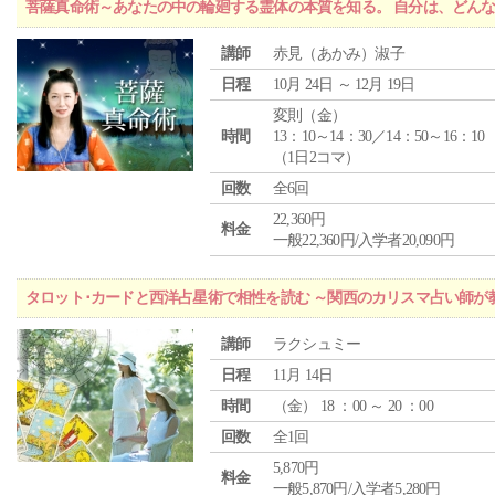
菩薩真命術～あなたの中の輪廻する霊体の本質を知る。 自分は、どん
講師
赤見（あかみ）淑子
日程
10月 24日 ～ 12月 19日
変則（金）
時間
13：10～14：30／14：50～16：10
（1日2コマ）
回数
全6回
22,360円
料金
一般22,360円/入学者20,090円
タロット･カードと西洋占星術で相性を読む ～関西のカリスマ占い師が
講師
ラクシュミー
日程
11月 14日
時間
（
金
） 18 ：00 ～ 20 ：00
回数
全1回
5,870円
料金
一般5,870円/入学者5,280円