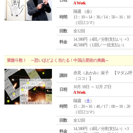
日程
A Week
隔週 （
金
）
時間
13：10～14：30／14：50～16：10
（1日2コマ）
回数
全12回
14,580円（4回／分割支払い）×3
料金
40,500円（12回／一括支払い）
紫微斗数Ⅰ ～恐いほどよく当たる！中国占星術の奥義～
赤見（あかみ）淑子 【マダム呼
講師
（ココ）】
10月 18日 ～ 12月 27日
日程
A Week
隔週 （
土
）
時間
15：20～16：40／17：00～18：20
（1日2コマ）
回数
全12回
14,580円（4回／分割支払い）×3
料金