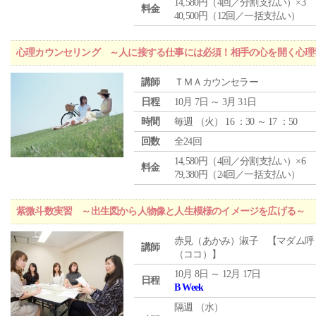
14,580円（4回／分割支払い）×3
料金
40,500円（12回／一括支払い）
心理カウンセリング ～人に接する仕事には必須！相手の心を開く心理
講師
ＴＭＡカウンセラー
日程
10月 7日 ～ 3月 31日
時間
毎週 （
火
） 16 ：30 ～ 17 ：50
回数
全24回
14,580円（4回／分割支払い）×6
料金
79,380円（24回／一括支払い）
紫微斗数実習 ～出生図から人物像と人生模様のイメージを広げる～
赤見（あかみ）淑子 【マダム呼
講師
（ココ）】
10月 8日 ～ 12月 17日
日程
B Week
隔週 （
水
）