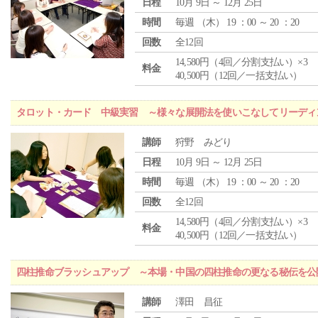
日程
10月 9日 ～ 12月 25日
時間
毎週 （
木
） 19 ：00 ～ 20 ：20
回数
全12回
14,580円（4回／分割支払い）×3
料金
40,500円（12回／一括支払い）
タロット・カード 中級実習 ～様々な展開法を使いこなしてリーディ
講師
狩野 みどり
日程
10月 9日 ～ 12月 25日
時間
毎週 （
木
） 19 ：00 ～ 20 ：20
回数
全12回
14,580円（4回／分割支払い）×3
料金
40,500円（12回／一括支払い）
四柱推命ブラッシュアップ ～本場・中国の四柱推命の更なる秘伝を公
講師
澤田 昌征