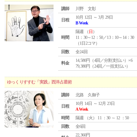
講師
川野 文彰
10月 12日 ～ 3月 29日
日程
B Week
隔週 （
日
）
時間
11：30～12：50／13：10～14：30
（1日2コマ）
回数
全24回
14,580円（4回／分割支払い）×6
料金
79,380円（24回／一括支払い）
ゆっくりすすむ「実践」西洋占星術
講師
北路 久御子
10月 14日 ～ 12月 23日
日程
A Week
時間
隔週 （
火
） 11 ：30 ～ 12 ：50
回数
全6回
22,360円