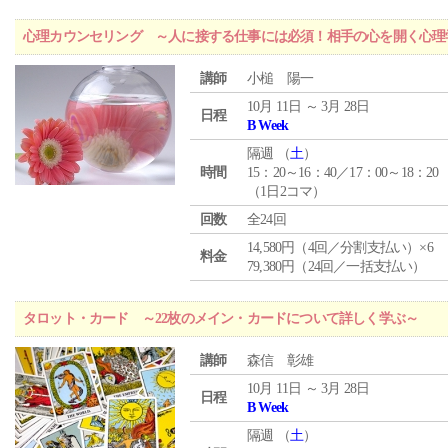
心理カウンセリング ～人に接する仕事には必須！相手の心を開く心理
講師
小槌 陽一
10月 11日 ～ 3月 28日
日程
B Week
隔週 （
土
）
時間
15：20～16：40／17：00～18：20
（1日2コマ）
回数
全24回
14,580円（4回／分割支払い）×6
料金
79,380円（24回／一括支払い）
タロット・カード ～22枚のメイン・カードについて詳しく学ぶ～
講師
森信 彰雄
10月 11日 ～ 3月 28日
日程
B Week
隔週 （
土
）