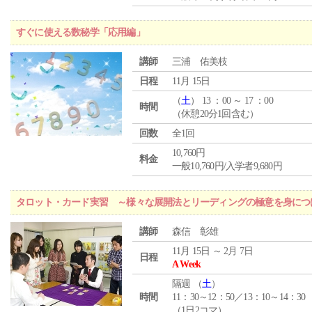
すぐに使える数秘学「応用編」
講師
三浦 佑美枝
日程
11月 15日
（
土
） 13 ：00 ～ 17 ：00
時間
（休憩20分1回含む）
回数
全1回
10,760円
料金
一般10,760円/入学者9,680円
タロット・カード実習 ～様々な展開法とリーディングの極意を身につ
講師
森信 彰雄
11月 15日 ～ 2月 7日
日程
A Week
隔週 （
土
）
時間
11：30～12：50／13：10～14：30
（1日2コマ）