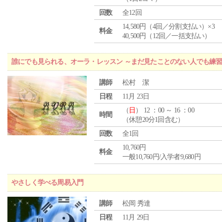
回数
全12回
14,580円（4回／分割支払い）×3
料金
40,500円（12回／一括支払い）
誰にでも見られる、オーラ・レッスン ～まだ見たことのない人でも練
講師
松村 潔
日程
11月 23日
（
日
） 12 ：00 ～ 16 ：00
時間
（休憩20分1回含む）
回数
全1回
10,760円
料金
一般10,760円/入学者9,680円
やさしく学べる周易入門
講師
松岡 秀達
日程
11月 29日