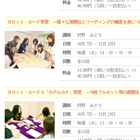
料金
40,500円（12回／一括支払い）
タロット・カード実習 ～様々な展開法とリーディングの極意を身につ
講師
狩野 みどり
日程
10月 7日 ～ 12月 23日
時間
毎週 （
火
） 14 ：50 ～ 16 ：10
回数
全12回
14,580円（4回／分割支払い）×3
料金
40,500円（12回／一括支払い）
タロット・カードⅡ「小アルカナ」実習 ～78枚フルセット用の展開
講師
狩野 みどり
日程
10月 7日 ～ 12月 23日
時間
毎週 （
火
） 13 ：10 ～ 14 ：30
回数
全12回