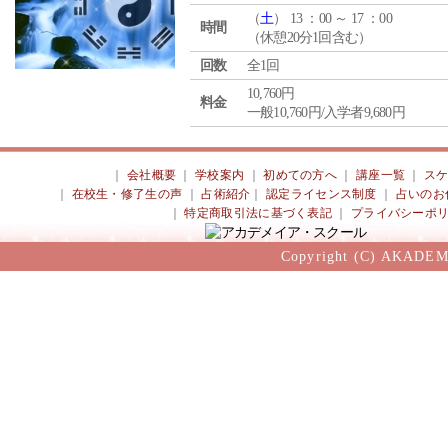
（
土
） 13 ：00 ～ 17 ：00
時間
（休憩20分1回含む）
回数
全1回
10,760円
料金
一般10,760円/入学者9,680円
｜
会社概要
｜
学校案内
｜
初めての方へ
｜
講座一覧
｜
ス
｜
在校生・修了生の声
｜
占術紹介
｜
認定ライセンス制度
｜
占いのお
｜
特定商取引法に基づく表記
｜
プライバシーポ
Copyright (C) AKADEM