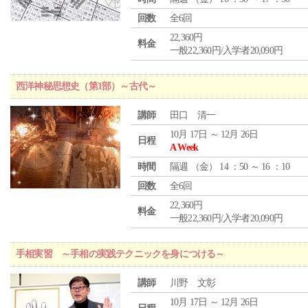
回数
全6回
22,360円
料金
一般22,360円/入学者20,090円
西洋神秘思想史（第1部）～古代～
講師
田口 清一
10月 17日 ～ 12月 26日
日程
A Week
時間
隔週 （
金
） 14 ：50 ～ 16 ：10
回数
全6回
22,360円
料金
一般22,360円/入学者20,090円
手相実習 ～手相の実践テクニックを身につける～
講師
川野 文彰
10月 17日 ～ 12月 26日