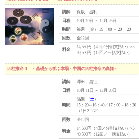
講師
保坂 昌利
日程
10月 10日 ～ 12月 26日
時間
毎週 （
金
） 19 ：00 ～ 20 ：20
回数
全12回
14,580円（4回／分割支払い）×3
料金
40,500円（12回／一括支払い）
四柱推命Ⅱ ～基礎から学ぶ本場・中国の四柱推命の真髄～
講師
澤田 昌征
日程
10月 11日 ～ 12月 20日
隔週 （
土
）
時間
15：20～16：40／17：00～18：20
（1日2コマ）
回数
全12回
14,580円（4回／分割支払い）×3
料金
40,500円（12回／一括支払い）