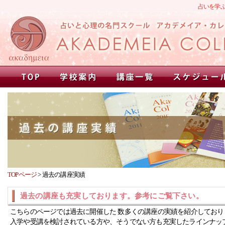
占いを学
TOPページ
>
過去の講座実績
過去の講座も充実しております。参考にご覧下さい。
こちらのページでは過去に開催した 数多くの講座の実績を紹介しており
入学や受講を検討されている方や、そうでない方も充実したラインナッ