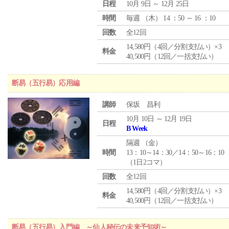
日程
10月 9日 ～ 12月 25日
時間
毎週 （
木
） 14 ：50 ～ 16 ：10
回数
全12回
14,580円（4回／分割支払い）×3
料金
40,500円（12回／一括支払い）
断易（五行易）応用編
講師
保坂 昌利
10月 10日 ～ 12月 19日
日程
B Week
隔週 （
金
）
時間
13：10～14：30／14：50～16：10
（1日2コマ）
回数
全12回
14,580円（4回／分割支払い）×3
料金
40,500円（12回／一括支払い）
断易（五行易）入門編 ～仙人秘伝の未来予知術～