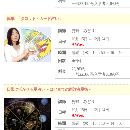
料金
一般22,360円/入学者20,090円
簡単! 「タロット・カード占い」
講師
狩野 みどり
10月 15日 ～ 12月 24日
日程
A Week
時間
隔週 （
水
） 14 ：50 ～ 16 ：10
回数
全6回
22,360円
料金
一般22,360円/入学者20,090円
日常に活かせる星占い ～はじめての西洋占星術～
講師
狩野 みどり
10月 15日 ～ 12月 24日
日程
A Week
時間
隔週 （
水
） 13 ：10 ～ 14 ：30