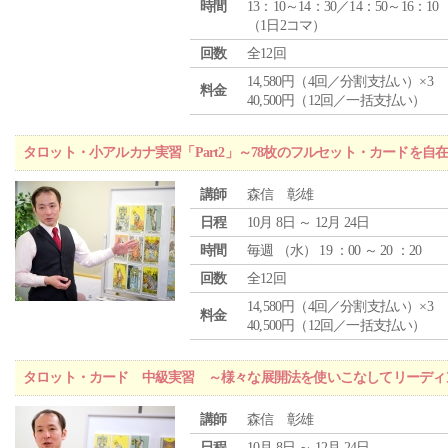
時間
13：10～14：30／14：50～16：10
（1日2コマ）
回数
全12回
14,580円（4回／分割支払い）×3
料金
40,500円（12回／一括支払い）
タロット・小アルカナ実習「Part2」～78枚のフルセット・カードを自
講師
森信 彰雄
日程
10月 8日 ～ 12月 24日
時間
毎週 （
水
） 19 ：00 ～ 20 ：20
回数
全12回
14,580円（4回／分割支払い）×3
料金
40,500円（12回／一括支払い）
タロット・カード 中級実習 ～様々な展開法を使いこなしてリーディ
講師
森信 彰雄
日程
10月 8日 ～ 12月 24日