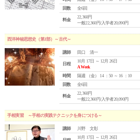
回数
全6回
22,360円
料金
一般22,360円/入学者20,090円
西洋神秘思想史（第1部）～古代～
講師
田口 清一
10月 17日 ～ 12月 26日
日程
A Week
時間
隔週 （
金
） 14 ：50 ～ 16 ：10
回数
全6回
22,360円
料金
一般22,360円/入学者20,090円
手相実習 ～手相の実践テクニックを身につける～
講師
川野 文彰
10月 17日 ～ 12月 26日