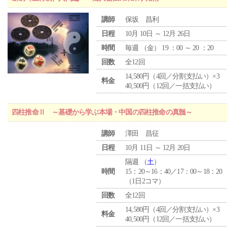
講師
保坂 昌利
日程
10月 10日 ～ 12月 26日
時間
毎週 （
金
） 19 ：00 ～ 20 ：20
回数
全12回
14,580円（4回／分割支払い）×3
料金
40,500円（12回／一括支払い）
四柱推命Ⅱ ～基礎から学ぶ本場・中国の四柱推命の真髄～
講師
澤田 昌征
日程
10月 11日 ～ 12月 20日
隔週 （
土
）
時間
15：20～16：40／17：00～18：20
（1日2コマ）
回数
全12回
14,580円（4回／分割支払い）×3
料金
40,500円（12回／一括支払い）