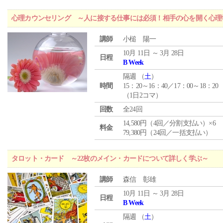
心理カウンセリング ～人に接する仕事には必須！相手の心を開く心理
講師
小槌 陽一
10月 11日 ～ 3月 28日
日程
B Week
隔週 （
土
）
時間
15：20～16：40／17：00～18：20
（1日2コマ）
回数
全24回
14,580円（4回／分割支払い）×6
料金
79,380円（24回／一括支払い）
タロット・カード ～22枚のメイン・カードについて詳しく学ぶ～
講師
森信 彰雄
10月 11日 ～ 3月 28日
日程
B Week
隔週 （
土
）