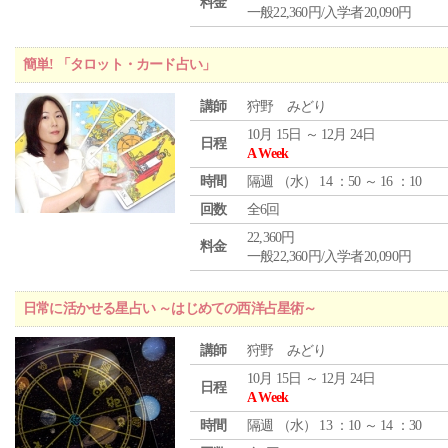
料金
一般22,360円/入学者20,090円
簡単! 「タロット・カード占い」
講師
狩野 みどり
10月 15日 ～ 12月 24日
日程
A Week
時間
隔週 （
水
） 14 ：50 ～ 16 ：10
回数
全6回
22,360円
料金
一般22,360円/入学者20,090円
日常に活かせる星占い ～はじめての西洋占星術～
講師
狩野 みどり
10月 15日 ～ 12月 24日
日程
A Week
時間
隔週 （
水
） 13 ：10 ～ 14 ：30