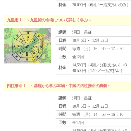
料金
20,090円（6回／一括支払いのみ）
九星術Ⅰ ～九星術の命術について詳しく学ぶ～
講師
澤田 昌征
日程
10月 6日 ～ 12月 22日
時間
毎週 （
月
） 16 ：30 ～ 17 ：50
回数
全12回
14,580円（4回／分割支払い）×3
料金
40,500円（12回／一括支払い）
四柱推命Ⅰ ～基礎から学ぶ本場・中国の四柱推命の真髄～
講師
澤田 昌征
日程
10月 6日 ～ 12月 22日
時間
毎週 （
月
） 14 ：50 ～ 16 ：10
回数
全12回
14,580円（4回／分割支払い）×3