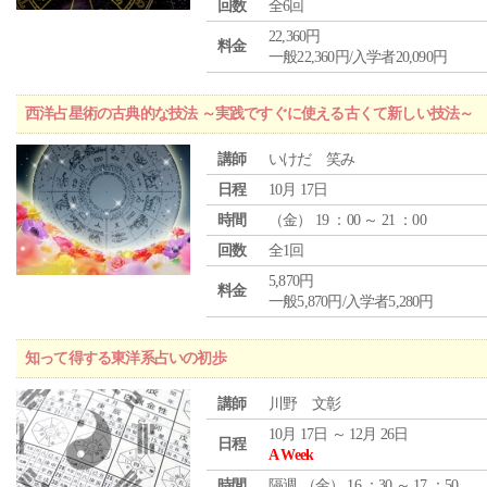
回数
全6回
22,360円
料金
一般22,360円/入学者20,090円
西洋占星術の古典的な技法 ～実践ですぐに使える古くて新しい技法～
講師
いけだ 笑み
日程
10月 17日
時間
（
金
） 19 ：00 ～ 21 ：00
回数
全1回
5,870円
料金
一般5,870円/入学者5,280円
知って得する東洋系占いの初歩
講師
川野 文彰
10月 17日 ～ 12月 26日
日程
A Week
時間
隔週 （
金
） 16 ：30 ～ 17 ：50