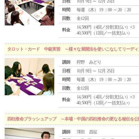
日程
10月 9日 ～ 12月 25日
時間
毎週 （
木
） 19 ：00 ～ 20 ：20
回数
全12回
14,580円（4回／分割支払い）×3
料金
40,500円（12回／一括支払い）
タロット・カード 中級実習 ～様々な展開法を使いこなしてリーディ
講師
狩野 みどり
日程
10月 9日 ～ 12月 25日
時間
毎週 （
木
） 19 ：00 ～ 20 ：20
回数
全12回
14,580円（4回／分割支払い）×3
料金
40,500円（12回／一括支払い）
四柱推命ブラッシュアップ ～本場・中国の四柱推命の更なる秘伝を公
講師
澤田 昌征