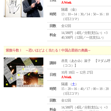
日程
A Week
隔週 （
金
）
時間
13：10～14：30／14：50～16：10
（1日2コマ）
回数
全12回
14,580円（4回／分割支払い）×3
料金
40,500円（12回／一括支払い）
紫微斗数Ⅰ ～恐いほどよく当たる！中国占星術の奥義～
赤見（あかみ）淑子 【マダム呼
講師
（ココ）】
10月 18日 ～ 12月 27日
日程
A Week
隔週 （
土
）
時間
15：20～16：40／17：00～18：20
（1日2コマ）
回数
全12回
14,580円（4回／分割支払い）×3
料金