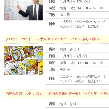
日程
10月 9日 ～ 12月 25日
時間
毎週 （
木
） 14 ：50 ～ 16 ：10
回数
全12回
14,580円（4回／分割支払い）×3
料金
40,500円（12回／一括支払い）
タロット・カード ～22枚のメイン・カードについて詳しく学ぶ～
講師
狩野 みどり
日程
10月 9日 ～ 4月 2日
時間
毎週 （
木
） 13 ：10 ～ 14 ：30
回数
全24回
14,580円（4回／分割支払い）×6
料金
79,380円（24回／一括支払い）
西洋占星術「ステップ1」 ～西洋占星術の第一歩をじっくり楽しく身
講師
森信 彰雄