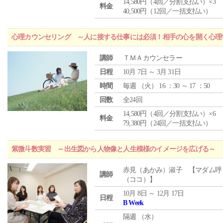
14,580円（4回／分割支払い）×3
料金
40,500円（12回／一括支払い）
心理カウンセリング ～人に接する仕事には必須！相手の心を開く心理
講師
ＴＭＡカウンセラー
日程
10月 7日 ～ 3月 31日
時間
毎週 （
火
） 16 ：30 ～ 17 ：50
回数
全24回
14,580円（4回／分割支払い）×6
料金
79,380円（24回／一括支払い）
紫微斗数実習 ～出生図から人物像と人生模様のイメージを広げる～
赤見（あかみ）淑子 【マダム呼
講師
（ココ）】
10月 8日 ～ 12月 17日
日程
B Week
隔週 （
水
）