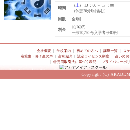
（
土
） 13 ：00 ～ 17 ：00
時間
（休憩20分1回含む）
回数
全1回
10,760円
料金
一般10,760円/入学者9,680円
｜
会社概要
｜
学校案内
｜
初めての方へ
｜
講座一覧
｜
ス
｜
在校生・修了生の声
｜
占術紹介
｜
認定ライセンス制度
｜
占いのお
｜
特定商取引法に基づく表記
｜
プライバシーポ
Copyright (C) AKADEM