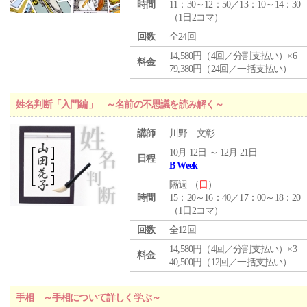
時間
11：30～12：50／13：10～14：30
（1日2コマ）
回数
全24回
14,580円（4回／分割支払い）×6
料金
79,380円（24回／一括支払い）
姓名判断「入門編」 ～名前の不思議を読み解く～
講師
川野 文彰
10月 12日 ～ 12月 21日
日程
B Week
隔週 （
日
）
時間
15：20～16：40／17：00～18：20
（1日2コマ）
回数
全12回
14,580円（4回／分割支払い）×3
料金
40,500円（12回／一括支払い）
手相 ～手相について詳しく学ぶ～