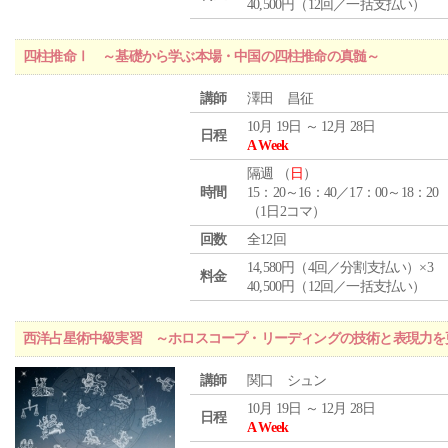
40,500円（12回／一括支払い）
四柱推命Ⅰ ～基礎から学ぶ本場・中国の四柱推命の真髄～
講師
澤田 昌征
10月 19日 ～ 12月 28日
日程
A Week
隔週 （
日
）
時間
15：20～16：40／17：00～18：20
（1日2コマ）
回数
全12回
14,580円（4回／分割支払い）×3
料金
40,500円（12回／一括支払い）
西洋占星術中級実習 ～ホロスコープ・リーディングの技術と表現力を
講師
関口 シュン
10月 19日 ～ 12月 28日
日程
A Week