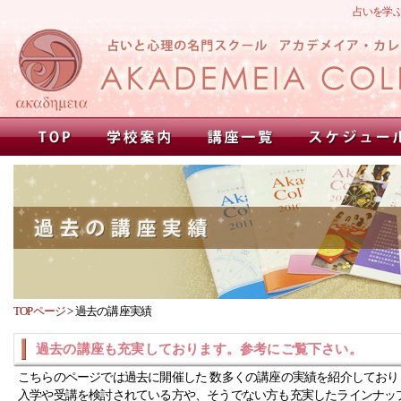
占いを学
TOPページ
>
過去の講座実績
過去の講座も充実しております。参考にご覧下さい。
こちらのページでは過去に開催した 数多くの講座の実績を紹介しており
入学や受講を検討されている方や、そうでない方も充実したラインナッ