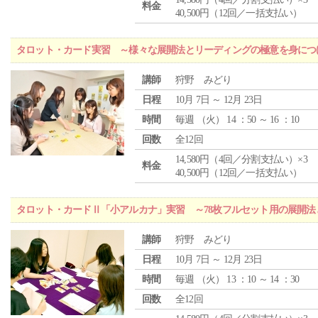
料金
40,500円（12回／一括支払い）
タロット・カード実習 ～様々な展開法とリーディングの極意を身につ
講師
狩野 みどり
日程
10月 7日 ～ 12月 23日
時間
毎週 （
火
） 14 ：50 ～ 16 ：10
回数
全12回
14,580円（4回／分割支払い）×3
料金
40,500円（12回／一括支払い）
タロット・カードⅡ「小アルカナ」実習 ～78枚フルセット用の展開
講師
狩野 みどり
日程
10月 7日 ～ 12月 23日
時間
毎週 （
火
） 13 ：10 ～ 14 ：30
回数
全12回