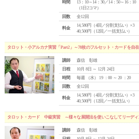
時間
13：10～14：30／14：50～16：10
（1日2コマ）
回数
全12回
14,580円（4回／分割支払い）×3
料金
40,500円（12回／一括支払い）
タロット・小アルカナ実習「Part2」～78枚のフルセット・カードを自
講師
森信 彰雄
日程
10月 8日 ～ 12月 24日
時間
毎週 （
水
） 19 ：00 ～ 20 ：20
回数
全12回
14,580円（4回／分割支払い）×3
料金
40,500円（12回／一括支払い）
タロット・カード 中級実習 ～様々な展開法を使いこなしてリーディ
講師
森信 彰雄
日程
10月 8日 ～ 12月 24日