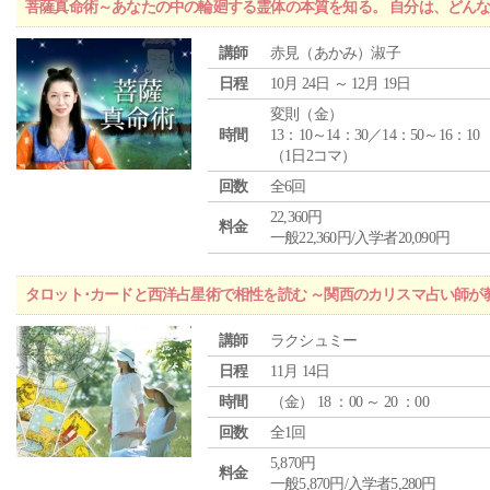
菩薩真命術～あなたの中の輪廻する霊体の本質を知る。 自分は、どん
講師
赤見（あかみ）淑子
日程
10月 24日 ～ 12月 19日
変則（金）
時間
13：10～14：30／14：50～16：10
（1日2コマ）
回数
全6回
22,360円
料金
一般22,360円/入学者20,090円
タロット･カードと西洋占星術で相性を読む ～関西のカリスマ占い師が
講師
ラクシュミー
日程
11月 14日
時間
（
金
） 18 ：00 ～ 20 ：00
回数
全1回
5,870円
料金
一般5,870円/入学者5,280円