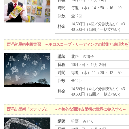
時間
毎週 （
水
） 14 ：50 ～ 16 ：10
回数
全12回
14,580円（4回／分割支払い）×3
料金
40,500円（12回／一括支払い）
西洋占星術中級実習 ～ホロスコープ・リーディングの技術と表現力を
講師
北路 久御子
日程
10月 8日 ～ 12月 24日
時間
毎週 （
水
） 11 ：30 ～ 12 ：50
回数
全12回
14,580円（4回／分割支払い）×3
料金
40,500円（12回／一括支払い）
西洋占星術「ステップ2」 ～本格的な西洋占星術の世界に参入する～
講師
狩野 みどり