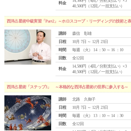
14,580円（4回／分割支払い）×3
料金
40,500円（12回／一括支払い）
西洋占星術中級実習「Part2」～ホロスコープ・リーディングの技術と
講師
森信 彰雄
日程
10月 7日 ～ 12月 23日
時間
毎週 （
火
） 14 ：50 ～ 16 ：10
回数
全12回
14,580円（4回／分割支払い）×3
料金
40,500円（12回／一括支払い）
西洋占星術「ステップ3」 ～本格的な西洋占星術の世界に参入する～
講師
北路 久御子
日程
10月 7日 ～ 12月 23日
時間
毎週 （
火
） 13 ：10 ～ 14 ：30
回数
全12回