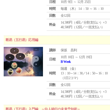
日程
10月 9日 ～ 12月 25日
時間
毎週 （
木
） 14 ：50 ～ 16 ：10
回数
全12回
14,580円（4回／分割支払い）×3
料金
40,500円（12回／一括支払い）
断易（五行易）応用編
講師
保坂 昌利
10月 10日 ～ 12月 19日
日程
B Week
隔週 （
金
）
時間
13：10～14：30／14：50～16：10
（1日2コマ）
回数
全12回
14,580円（4回／分割支払い）×3
料金
40,500円（12回／一括支払い）
断易（五行易）入門編 ～仙人秘伝の未来予知術～