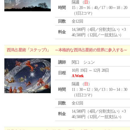
隔週 （
日
）
時間
15：20～16：40／17：00～18：20
（1日2コマ）
回数
全12回
14,580円（4回／分割支払い）×3
料金
40,500円（12回／一括支払い）
西洋占星術「ステップ3」 ～本格的な西洋占星術の世界に参入する～
講師
関口 シュン
10月 19日 ～ 12月 28日
日程
A Week
隔週 （
日
）
時間
11：30～12：50／13：10～14：30
（1日2コマ）
回数
全12回
14,580円（4回／分割支払い）×3
料金
40,500円（12回／一括支払い）