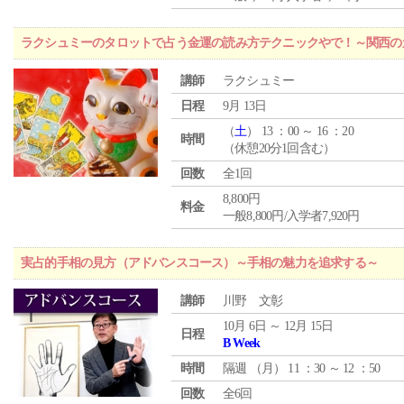
ラクシュミーのタロットで占う金運の読み方テクニックやで！～関西のカ
講師
ラクシュミー
日程
9月 13日
（
土
） 13 ：00 ～ 16 ：20
時間
（休憩20分1回含む）
回数
全1回
8,800円
料金
一般8,800円/入学者7,920円
実占的手相の見方（アドバンスコース）～手相の魅力を追求する～
講師
川野 文彰
10月 6日 ～ 12月 15日
日程
B Week
時間
隔週 （
月
） 11 ：30 ～ 12 ：50
回数
全6回