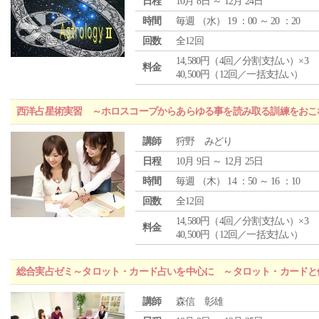
日程
10月 8日 ～ 12月 24日
時間
毎週 （
水
） 19 ：00 ～ 20 ：20
回数
全12回
14,580円（4回／分割支払い）×3
料金
40,500円（12回／一括支払い）
西洋占星術実習 ～ホロスコープからあらゆる事を読み取る訓練をおこ
講師
狩野 みどり
日程
10月 9日 ～ 12月 25日
時間
毎週 （
木
） 14 ：50 ～ 16 ：10
回数
全12回
14,580円（4回／分割支払い）×3
料金
40,500円（12回／一括支払い）
総合実占ゼミ～タロット・カード占いを中心に ～タロット・カードと
講師
森信 彰雄