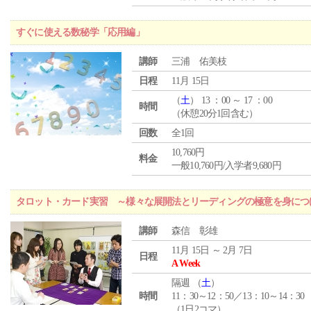
すぐに使える数秘学「応用編」
講師
三浦 佑美枝
日程
11月 15日
（
土
） 13 ：00 ～ 17 ：00
時間
（休憩20分1回含む）
回数
全1回
10,760円
料金
一般10,760円/入学者9,680円
タロット・カード実習 ～様々な展開法とリーディングの極意を身につ
講師
森信 彰雄
11月 15日 ～ 2月 7日
日程
A Week
隔週 （
土
）
時間
11：30～12：50／13：10～14：30
（1日2コマ）