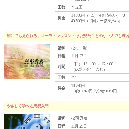
回数
全12回
14,580円（4回／分割支払い）×3
料金
40,500円（12回／一括支払い）
誰にでも見られる、オーラ・レッスン ～まだ見たことのない人でも練
講師
松村 潔
日程
11月 23日
（
日
） 12 ：00 ～ 16 ：00
時間
（休憩20分1回含む）
回数
全1回
10,760円
料金
一般10,760円/入学者9,680円
やさしく学べる周易入門
講師
松岡 秀達
日程
11月 29日