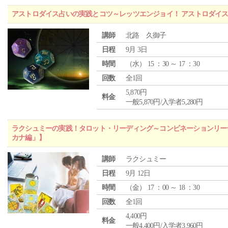
アストロダイス占いの実践とコツ～レッツエンジョイ！ アストロダイ
講師
北路 久御子
日程
9月 3日
時間
（
水
） 15 ：30 ～ 17 ：30
回数
全1回
5,870円
料金
一般5,870円/入学者5,280円
ラクシュミーの実践！タロット・リーディング～コンビネーションリー
カナ編」】
講師
ラクシュミー
日程
9月 12日
時間
（
金
） 17 ：00 ～ 18 ：30
回数
全1回
4,400円
料金
一般4,400円/入学者3,960円