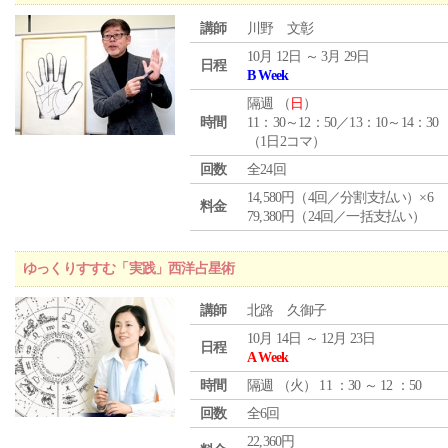
講師
川野 文彰
10月 12日 ～ 3月 29日
日程
B Week
隔週 （
日
）
時間
11：30～12：50／13：10～14：30
（1日2コマ）
回数
全24回
14,580円（4回／分割支払い）×6
料金
79,380円（24回／一括支払い）
ゆっくりすすむ「実践」西洋占星術
講師
北路 久御子
10月 14日 ～ 12月 23日
日程
A Week
時間
隔週 （
火
） 11 ：30 ～ 12 ：50
回数
全6回
22,360円