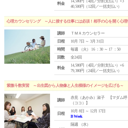
14,580円（4回／分割支払い）×3
料金
40,500円（12回／一括支払い）
心理カウンセリング ～人に接する仕事には必須！相手の心を開く心理
講師
ＴＭＡカウンセラー
日程
10月 7日 ～ 3月 31日
時間
毎週 （
火
） 16 ：30 ～ 17 ：50
回数
全24回
14,580円（4回／分割支払い）×6
料金
79,380円（24回／一括支払い）
紫微斗数実習 ～出生図から人物像と人生模様のイメージを広げる～
赤見（あかみ）淑子 【マダム呼
講師
（ココ）】
10月 8日 ～ 12月 17日
日程
B Week
隔週 （
水
）