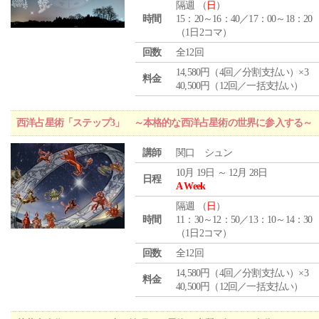
隔週 （
日
）
時間
15：20～16：40／17：00～18：20
（1日2コマ）
回数
全12回
14,580円（4回／分割支払い）×3
料金
40,500円（12回／一括支払い）
西洋占星術「ステップ3」 ～本格的な西洋占星術の世界に参入する～
講師
関口 シュン
10月 19日 ～ 12月 28日
日程
A Week
隔週 （
日
）
時間
11：30～12：50／13：10～14：30
（1日2コマ）
回数
全12回
14,580円（4回／分割支払い）×3
料金
40,500円（12回／一括支払い）