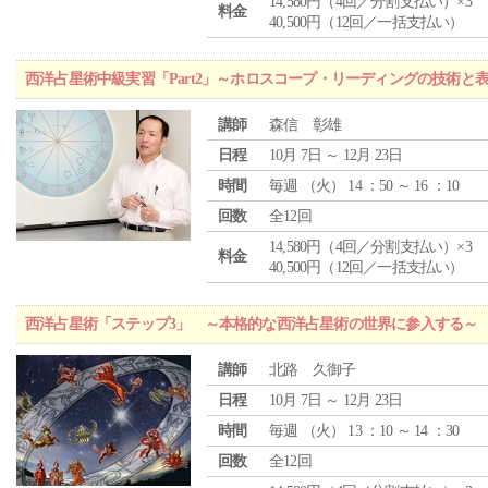
14,580円（4回／分割支払い）×3
料金
40,500円（12回／一括支払い）
西洋占星術中級実習「Part2」～ホロスコープ・リーディングの技術と
講師
森信 彰雄
日程
10月 7日 ～ 12月 23日
時間
毎週 （
火
） 14 ：50 ～ 16 ：10
回数
全12回
14,580円（4回／分割支払い）×3
料金
40,500円（12回／一括支払い）
西洋占星術「ステップ3」 ～本格的な西洋占星術の世界に参入する～
講師
北路 久御子
日程
10月 7日 ～ 12月 23日
時間
毎週 （
火
） 13 ：10 ～ 14 ：30
回数
全12回