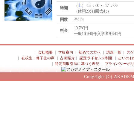
（
土
） 13 ：00 ～ 17 ：00
時間
（休憩20分1回含む）
回数
全1回
10,760円
料金
一般10,760円/入学者9,680円
｜
会社概要
｜
学校案内
｜
初めての方へ
｜
講座一覧
｜
ス
｜
在校生・修了生の声
｜
占術紹介
｜
認定ライセンス制度
｜
占いのお
｜
特定商取引法に基づく表記
｜
プライバシーポ
Copyright (C) AKADEM