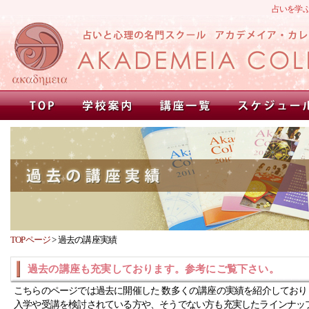
占いを学
TOPページ
>
過去の講座実績
過去の講座も充実しております。参考にご覧下さい。
こちらのページでは過去に開催した 数多くの講座の実績を紹介しており
入学や受講を検討されている方や、そうでない方も充実したラインナッ