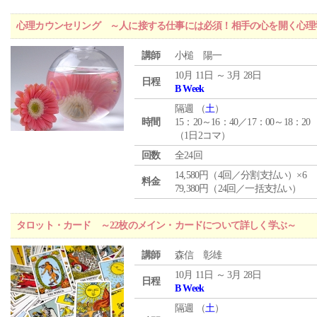
心理カウンセリング ～人に接する仕事には必須！相手の心を開く心理
講師
小槌 陽一
10月 11日 ～ 3月 28日
日程
B Week
隔週 （
土
）
時間
15：20～16：40／17：00～18：20
（1日2コマ）
回数
全24回
14,580円（4回／分割支払い）×6
料金
79,380円（24回／一括支払い）
タロット・カード ～22枚のメイン・カードについて詳しく学ぶ～
講師
森信 彰雄
10月 11日 ～ 3月 28日
日程
B Week
隔週 （
土
）