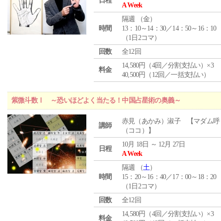
日程
A Week
隔週 （
金
）
時間
13：10～14：30／14：50～16：10
（1日2コマ）
回数
全12回
14,580円（4回／分割支払い）×3
料金
40,500円（12回／一括支払い）
紫微斗数Ⅰ ～恐いほどよく当たる！中国占星術の奥義～
赤見（あかみ）淑子 【マダム呼
講師
（ココ）】
10月 18日 ～ 12月 27日
日程
A Week
隔週 （
土
）
時間
15：20～16：40／17：00～18：20
（1日2コマ）
回数
全12回
14,580円（4回／分割支払い）×3
料金