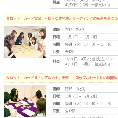
料金
40,500円（12回／一括支払い）
タロット・カード実習 ～様々な展開法とリーディングの極意を身につ
講師
狩野 みどり
日程
10月 7日 ～ 12月 23日
時間
毎週 （
火
） 14 ：50 ～ 16 ：10
回数
全12回
14,580円（4回／分割支払い）×3
料金
40,500円（12回／一括支払い）
タロット・カードⅡ「小アルカナ」実習 ～78枚フルセット用の展開
講師
狩野 みどり
日程
10月 7日 ～ 12月 23日
時間
毎週 （
火
） 13 ：10 ～ 14 ：30
回数
全12回