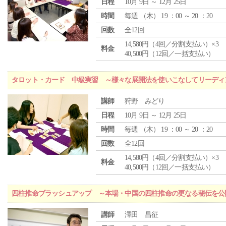
日程
10月 9日 ～ 12月 25日
時間
毎週 （
木
） 19 ：00 ～ 20 ：20
回数
全12回
14,580円（4回／分割支払い）×3
料金
40,500円（12回／一括支払い）
タロット・カード 中級実習 ～様々な展開法を使いこなしてリーディ
講師
狩野 みどり
日程
10月 9日 ～ 12月 25日
時間
毎週 （
木
） 19 ：00 ～ 20 ：20
回数
全12回
14,580円（4回／分割支払い）×3
料金
40,500円（12回／一括支払い）
四柱推命ブラッシュアップ ～本場・中国の四柱推命の更なる秘伝を公
講師
澤田 昌征