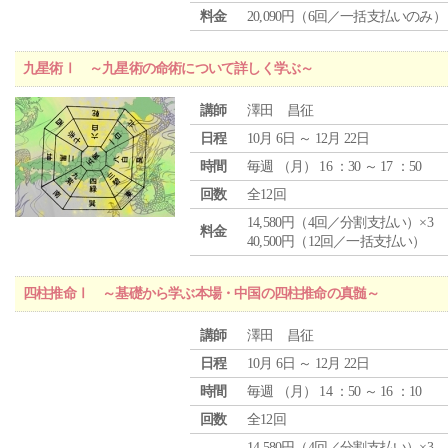
料金
20,090円（6回／一括支払いのみ）
九星術Ⅰ ～九星術の命術について詳しく学ぶ～
講師
澤田 昌征
日程
10月 6日 ～ 12月 22日
時間
毎週 （
月
） 16 ：30 ～ 17 ：50
回数
全12回
14,580円（4回／分割支払い）×3
料金
40,500円（12回／一括支払い）
四柱推命Ⅰ ～基礎から学ぶ本場・中国の四柱推命の真髄～
講師
澤田 昌征
日程
10月 6日 ～ 12月 22日
時間
毎週 （
月
） 14 ：50 ～ 16 ：10
回数
全12回
14,580円（4回／分割支払い）×3