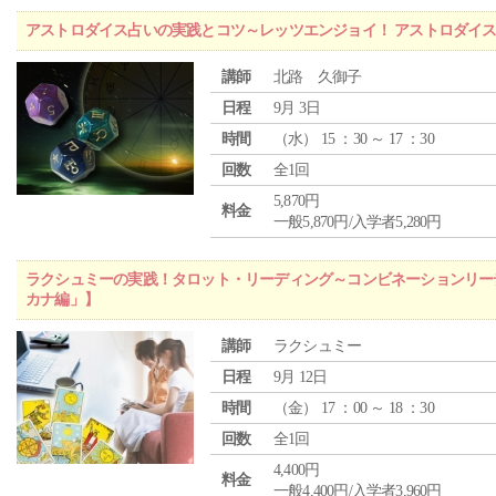
アストロダイス占いの実践とコツ～レッツエンジョイ！ アストロダイ
講師
北路 久御子
日程
9月 3日
時間
（
水
） 15 ：30 ～ 17 ：30
回数
全1回
5,870円
料金
一般5,870円/入学者5,280円
ラクシュミーの実践！タロット・リーディング～コンビネーションリー
カナ編」】
講師
ラクシュミー
日程
9月 12日
時間
（
金
） 17 ：00 ～ 18 ：30
回数
全1回
4,400円
料金
一般4,400円/入学者3,960円