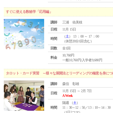
すぐに使える数秘学「応用編」
講師
三浦 佑美枝
日程
11月 15日
（
土
） 13 ：00 ～ 17 ：00
時間
（休憩20分1回含む）
回数
全1回
10,760円
料金
一般10,760円/入学者9,680円
タロット・カード実習 ～様々な展開法とリーディングの極意を身につ
講師
森信 彰雄
11月 15日 ～ 2月 7日
日程
A Week
隔週 （
土
）
時間
11：30～12：50／13：10～14：30
（1日2コマ）