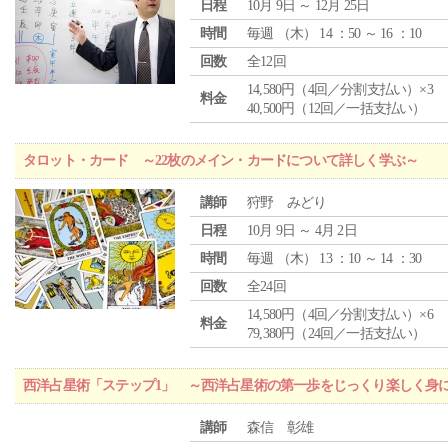
日程
10月 9日 ～ 12月 25日
時間
毎週 （
木
） 14 ：50 ～ 16 ：10
回数
全12回
14,580円（4回／分割支払い）×3
料金
40,500円（12回／一括支払い）
タロット・カード ～22枚のメイン・カードについて詳しく学ぶ～
講師
狩野 みどり
日程
10月 9日 ～ 4月 2日
時間
毎週 （
木
） 13 ：10 ～ 14 ：30
回数
全24回
14,580円（4回／分割支払い）×6
料金
79,380円（24回／一括支払い）
西洋占星術「ステップ1」 ～西洋占星術の第一歩をじっくり楽しく身
講師
森信 彰雄