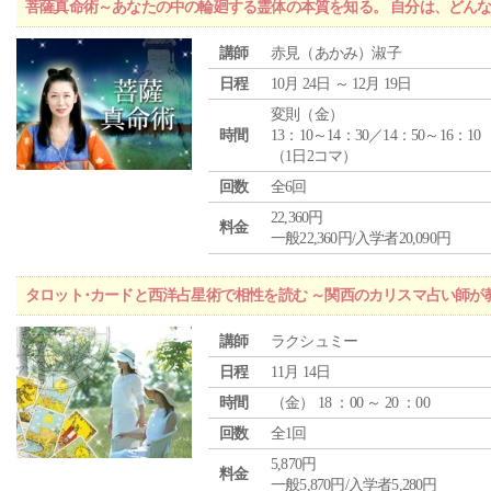
菩薩真命術～あなたの中の輪廻する霊体の本質を知る。 自分は、どん
講師
赤見（あかみ）淑子
日程
10月 24日 ～ 12月 19日
変則（金）
時間
13：10～14：30／14：50～16：10
（1日2コマ）
回数
全6回
22,360円
料金
一般22,360円/入学者20,090円
タロット･カードと西洋占星術で相性を読む ～関西のカリスマ占い師が
講師
ラクシュミー
日程
11月 14日
時間
（
金
） 18 ：00 ～ 20 ：00
回数
全1回
5,870円
料金
一般5,870円/入学者5,280円