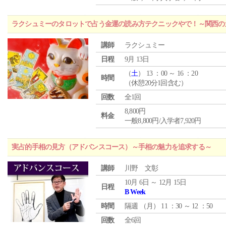
ラクシュミーのタロットで占う金運の読み方テクニックやで！～関西のカ
講師
ラクシュミー
日程
9月 13日
（
土
） 13 ：00 ～ 16 ：20
時間
（休憩20分1回含む）
回数
全1回
8,800円
料金
一般8,800円/入学者7,920円
実占的手相の見方（アドバンスコース）～手相の魅力を追求する～
講師
川野 文彰
10月 6日 ～ 12月 15日
日程
B Week
時間
隔週 （
月
） 11 ：30 ～ 12 ：50
回数
全6回