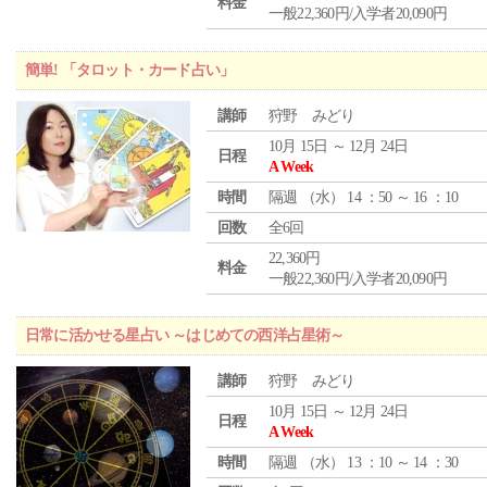
料金
一般22,360円/入学者20,090円
簡単! 「タロット・カード占い」
講師
狩野 みどり
10月 15日 ～ 12月 24日
日程
A Week
時間
隔週 （
水
） 14 ：50 ～ 16 ：10
回数
全6回
22,360円
料金
一般22,360円/入学者20,090円
日常に活かせる星占い ～はじめての西洋占星術～
講師
狩野 みどり
10月 15日 ～ 12月 24日
日程
A Week
時間
隔週 （
水
） 13 ：10 ～ 14 ：30