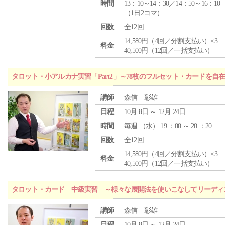
時間
13：10～14：30／14：50～16：10
（1日2コマ）
回数
全12回
14,580円（4回／分割支払い）×3
料金
40,500円（12回／一括支払い）
タロット・小アルカナ実習「Part2」～78枚のフルセット・カードを自
講師
森信 彰雄
日程
10月 8日 ～ 12月 24日
時間
毎週 （
水
） 19 ：00 ～ 20 ：20
回数
全12回
14,580円（4回／分割支払い）×3
料金
40,500円（12回／一括支払い）
タロット・カード 中級実習 ～様々な展開法を使いこなしてリーディ
講師
森信 彰雄
日程
10月 8日 ～ 12月 24日