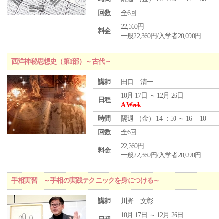
回数
全6回
22,360円
料金
一般22,360円/入学者20,090円
西洋神秘思想史（第1部）～古代～
講師
田口 清一
10月 17日 ～ 12月 26日
日程
A Week
時間
隔週 （
金
） 14 ：50 ～ 16 ：10
回数
全6回
22,360円
料金
一般22,360円/入学者20,090円
手相実習 ～手相の実践テクニックを身につける～
講師
川野 文彰
10月 17日 ～ 12月 26日