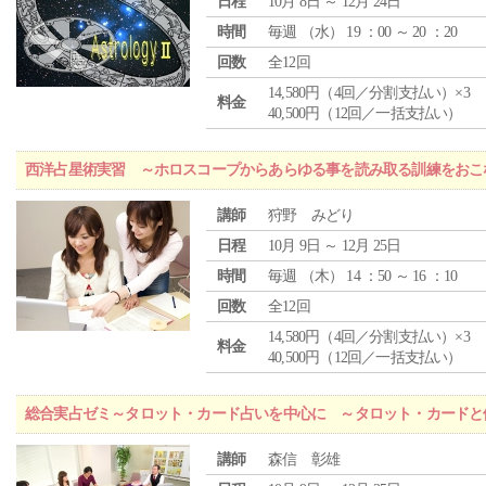
日程
10月 8日 ～ 12月 24日
時間
毎週 （
水
） 19 ：00 ～ 20 ：20
回数
全12回
14,580円（4回／分割支払い）×3
料金
40,500円（12回／一括支払い）
西洋占星術実習 ～ホロスコープからあらゆる事を読み取る訓練をおこ
講師
狩野 みどり
日程
10月 9日 ～ 12月 25日
時間
毎週 （
木
） 14 ：50 ～ 16 ：10
回数
全12回
14,580円（4回／分割支払い）×3
料金
40,500円（12回／一括支払い）
総合実占ゼミ～タロット・カード占いを中心に ～タロット・カードと
講師
森信 彰雄