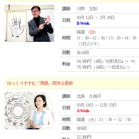
講師
川野 文彰
10月 12日 ～ 3月 29日
日程
B Week
隔週 （
日
）
時間
11：30～12：50／13：10～14：30
（1日2コマ）
回数
全24回
14,580円（4回／分割支払い）×6
料金
79,380円（24回／一括支払い）
ゆっくりすすむ「実践」西洋占星術
講師
北路 久御子
10月 14日 ～ 12月 23日
日程
A Week
時間
隔週 （
火
） 11 ：30 ～ 12 ：50
回数
全6回
22,360円