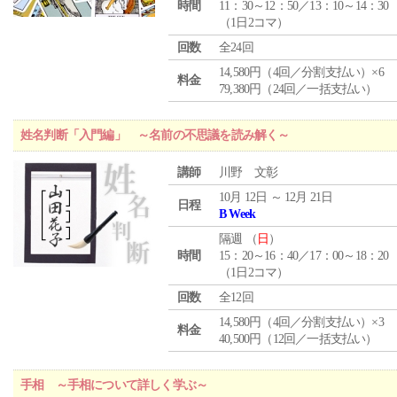
時間
11：30～12：50／13：10～14：30
（1日2コマ）
回数
全24回
14,580円（4回／分割支払い）×6
料金
79,380円（24回／一括支払い）
姓名判断「入門編」 ～名前の不思議を読み解く～
講師
川野 文彰
10月 12日 ～ 12月 21日
日程
B Week
隔週 （
日
）
時間
15：20～16：40／17：00～18：20
（1日2コマ）
回数
全12回
14,580円（4回／分割支払い）×3
料金
40,500円（12回／一括支払い）
手相 ～手相について詳しく学ぶ～