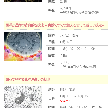
回数
全6回
22,360円
料金
一般22,360円/入学者20,090円
西洋占星術の古典的な技法 ～実践ですぐに使える古くて新しい技法～
講師
いけだ 笑み
日程
10月 17日
時間
（
金
） 19 ：00 ～ 21 ：00
回数
全1回
5,870円
料金
一般5,870円/入学者5,280円
知って得する東洋系占いの初歩
講師
川野 文彰
10月 17日 ～ 12月 26日
日程
A Week
時間
隔週 （
金
） 16 ：30 ～ 17 ：50