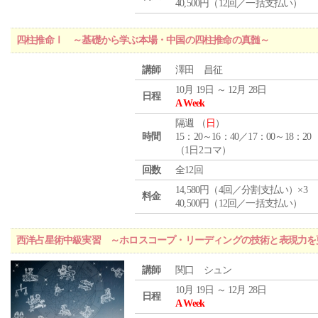
40,500円（12回／一括支払い）
四柱推命Ⅰ ～基礎から学ぶ本場・中国の四柱推命の真髄～
講師
澤田 昌征
10月 19日 ～ 12月 28日
日程
A Week
隔週 （
日
）
時間
15：20～16：40／17：00～18：20
（1日2コマ）
回数
全12回
14,580円（4回／分割支払い）×3
料金
40,500円（12回／一括支払い）
西洋占星術中級実習 ～ホロスコープ・リーディングの技術と表現力を
講師
関口 シュン
10月 19日 ～ 12月 28日
日程
A Week