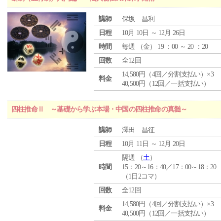
講師
保坂 昌利
日程
10月 10日 ～ 12月 26日
時間
毎週 （
金
） 19 ：00 ～ 20 ：20
回数
全12回
14,580円（4回／分割支払い）×3
料金
40,500円（12回／一括支払い）
四柱推命Ⅱ ～基礎から学ぶ本場・中国の四柱推命の真髄～
講師
澤田 昌征
日程
10月 11日 ～ 12月 20日
隔週 （
土
）
時間
15：20～16：40／17：00～18：20
（1日2コマ）
回数
全12回
14,580円（4回／分割支払い）×3
料金
40,500円（12回／一括支払い）