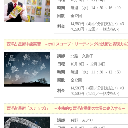
時間
毎週 （
水
） 14 ：50 ～ 16 ：10
回数
全12回
14,580円（4回／分割支払い）×3
料金
40,500円（12回／一括支払い）
西洋占星術中級実習 ～ホロスコープ・リーディングの技術と表現力を
講師
北路 久御子
日程
10月 8日 ～ 12月 24日
時間
毎週 （
水
） 11 ：30 ～ 12 ：50
回数
全12回
14,580円（4回／分割支払い）×3
料金
40,500円（12回／一括支払い）
西洋占星術「ステップ2」 ～本格的な西洋占星術の世界に参入する～
講師
狩野 みどり