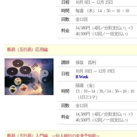
日程
10月 9日 ～ 12月 25日
時間
毎週 （
木
） 14 ：50 ～ 16 ：10
回数
全12回
14,580円（4回／分割支払い）×3
料金
40,500円（12回／一括支払い）
断易（五行易）応用編
講師
保坂 昌利
10月 10日 ～ 12月 19日
日程
B Week
隔週 （
金
）
時間
13：10～14：30／14：50～16：10
（1日2コマ）
回数
全12回
14,580円（4回／分割支払い）×3
料金
40,500円（12回／一括支払い）
断易（五行易）入門編 ～仙人秘伝の未来予知術～