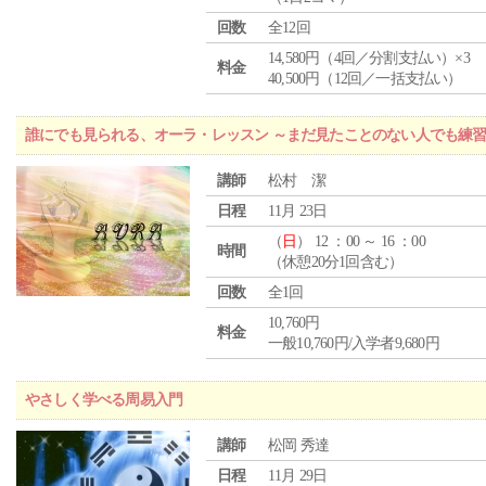
回数
全12回
14,580円（4回／分割支払い）×3
料金
40,500円（12回／一括支払い）
誰にでも見られる、オーラ・レッスン ～まだ見たことのない人でも練
講師
松村 潔
日程
11月 23日
（
日
） 12 ：00 ～ 16 ：00
時間
（休憩20分1回含む）
回数
全1回
10,760円
料金
一般10,760円/入学者9,680円
やさしく学べる周易入門
講師
松岡 秀達
日程
11月 29日