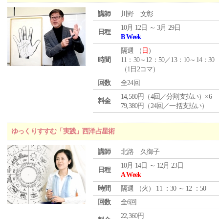
講師
川野 文彰
10月 12日 ～ 3月 29日
日程
B Week
隔週 （
日
）
時間
11：30～12：50／13：10～14：30
（1日2コマ）
回数
全24回
14,580円（4回／分割支払い）×6
料金
79,380円（24回／一括支払い）
ゆっくりすすむ「実践」西洋占星術
講師
北路 久御子
10月 14日 ～ 12月 23日
日程
A Week
時間
隔週 （
火
） 11 ：30 ～ 12 ：50
回数
全6回
22,360円