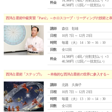
14,580円（4回／分割支払い）×3
料金
40,500円（12回／一括支払い）
西洋占星術中級実習「Part2」～ホロスコープ・リーディングの技術と
講師
森信 彰雄
日程
10月 7日 ～ 12月 23日
時間
毎週 （
火
） 14 ：50 ～ 16 ：10
回数
全12回
14,580円（4回／分割支払い）×3
料金
40,500円（12回／一括支払い）
西洋占星術「ステップ3」 ～本格的な西洋占星術の世界に参入する～
講師
北路 久御子
日程
10月 7日 ～ 12月 23日
時間
毎週 （
火
） 13 ：10 ～ 14 ：30
回数
全12回