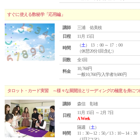
すぐに使える数秘学「応用編」
講師
三浦 佑美枝
日程
11月 15日
（
土
） 13 ：00 ～ 17 ：00
時間
（休憩20分1回含む）
回数
全1回
10,760円
料金
一般10,760円/入学者9,680円
タロット・カード実習 ～様々な展開法とリーディングの極意を身につ
講師
森信 彰雄
11月 15日 ～ 2月 7日
日程
A Week
隔週 （
土
）
時間
11：30～12：50／13：10～14：30
（1日2コマ）