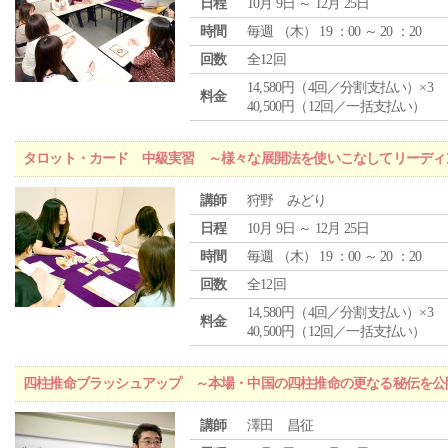
日程
10月 9日 ～ 12月 25日
時間
毎週 （
木
） 19 ：00 ～ 20 ：20
回数
全12回
14,580円（4回／分割支払い）×3
料金
40,500円（12回／一括支払い）
タロット・カード 中級実習 ～様々な展開法を使いこなしてリーディ
講師
狩野 みどり
日程
10月 9日 ～ 12月 25日
時間
毎週 （
木
） 19 ：00 ～ 20 ：20
回数
全12回
14,580円（4回／分割支払い）×3
料金
40,500円（12回／一括支払い）
四柱推命ブラッシュアップ ～本場・中国の四柱推命の更なる秘伝を公
講師
澤田 昌征