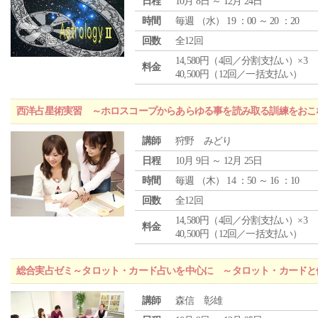
日程
10月 8日 ～ 12月 24日
時間
毎週 （
水
） 19 ：00 ～ 20 ：20
回数
全12回
14,580円（4回／分割支払い）×3
料金
40,500円（12回／一括支払い）
西洋占星術実習 ～ホロスコープからあらゆる事を読み取る訓練をおこ
講師
狩野 みどり
日程
10月 9日 ～ 12月 25日
時間
毎週 （
木
） 14 ：50 ～ 16 ：10
回数
全12回
14,580円（4回／分割支払い）×3
料金
40,500円（12回／一括支払い）
総合実占ゼミ～タロット・カード占いを中心に ～タロット・カードと
講師
森信 彰雄