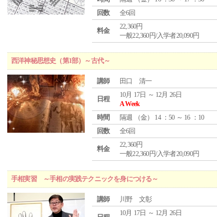
回数
全6回
22,360円
料金
一般22,360円/入学者20,090円
西洋神秘思想史（第1部）～古代～
講師
田口 清一
10月 17日 ～ 12月 26日
日程
A Week
時間
隔週 （
金
） 14 ：50 ～ 16 ：10
回数
全6回
22,360円
料金
一般22,360円/入学者20,090円
手相実習 ～手相の実践テクニックを身につける～
講師
川野 文彰
10月 17日 ～ 12月 26日