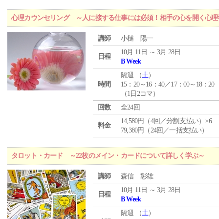
心理カウンセリング ～人に接する仕事には必須！相手の心を開く心理
講師
小槌 陽一
10月 11日 ～ 3月 28日
日程
B Week
隔週 （
土
）
時間
15：20～16：40／17：00～18：20
（1日2コマ）
回数
全24回
14,580円（4回／分割支払い）×6
料金
79,380円（24回／一括支払い）
タロット・カード ～22枚のメイン・カードについて詳しく学ぶ～
講師
森信 彰雄
10月 11日 ～ 3月 28日
日程
B Week
隔週 （
土
）