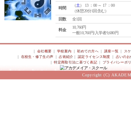
（
土
） 13 ：00 ～ 17 ：00
時間
（休憩20分1回含む）
回数
全1回
10,760円
料金
一般10,760円/入学者9,680円
｜
会社概要
｜
学校案内
｜
初めての方へ
｜
講座一覧
｜
ス
｜
在校生・修了生の声
｜
占術紹介
｜
認定ライセンス制度
｜
占いのお
｜
特定商取引法に基づく表記
｜
プライバシーポ
Copyright (C) AKADEM