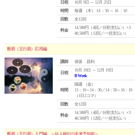
日程
10月 9日 ～ 12月 25日
時間
毎週 （
木
） 14 ：50 ～ 16 ：10
回数
全12回
14,580円（4回／分割支払い）×3
料金
40,500円（12回／一括支払い）
断易（五行易）応用編
講師
保坂 昌利
10月 10日 ～ 12月 19日
日程
B Week
隔週 （
金
）
時間
13：10～14：30／14：50～16：10
（1日2コマ）
回数
全12回
14,580円（4回／分割支払い）×3
料金
40,500円（12回／一括支払い）
断易（五行易）入門編 ～仙人秘伝の未来予知術～