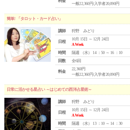
料金
一般22,360円/入学者20,090円
簡単! 「タロット・カード占い」
講師
狩野 みどり
10月 15日 ～ 12月 24日
日程
A Week
時間
隔週 （
水
） 14 ：50 ～ 16 ：10
回数
全6回
22,360円
料金
一般22,360円/入学者20,090円
日常に活かせる星占い ～はじめての西洋占星術～
講師
狩野 みどり
10月 15日 ～ 12月 24日
日程
A Week
時間
隔週 （
水
） 13 ：10 ～ 14 ：30