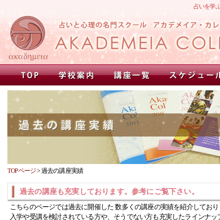
占いを学
TOPページ
>
過去の講座実績
過去の講座も充実しております。参考にご覧下さい。
こちらのページでは過去に開催した 数多くの講座の実績を紹介しており
入学や受講を検討されている方や、そうでない方も充実したラインナッ