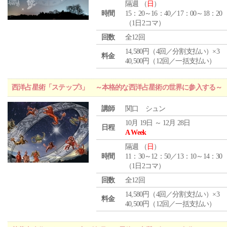
隔週 （
日
）
時間
15：20～16：40／17：00～18：20
（1日2コマ）
回数
全12回
14,580円（4回／分割支払い）×3
料金
40,500円（12回／一括支払い）
西洋占星術「ステップ3」 ～本格的な西洋占星術の世界に参入する～
講師
関口 シュン
10月 19日 ～ 12月 28日
日程
A Week
隔週 （
日
）
時間
11：30～12：50／13：10～14：30
（1日2コマ）
回数
全12回
14,580円（4回／分割支払い）×3
料金
40,500円（12回／一括支払い）