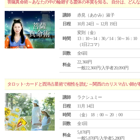
菩薩真命術～あなたの中の輪廻する霊体の本質を知る。 自分は、どん
講師
赤見（あかみ）淑子
日程
10月 24日 ～ 12月 19日
変則（金）
時間
13：10～14：30／14：50～16：10
（1日2コマ）
回数
全6回
22,360円
料金
一般22,360円/入学者20,090円
タロット･カードと西洋占星術で相性を読む ～関西のカリスマ占い師が
講師
ラクシュミー
日程
11月 14日
時間
（
金
） 18 ：00 ～ 20 ：00
回数
全1回
5,870円
料金
一般5,870円/入学者5,280円