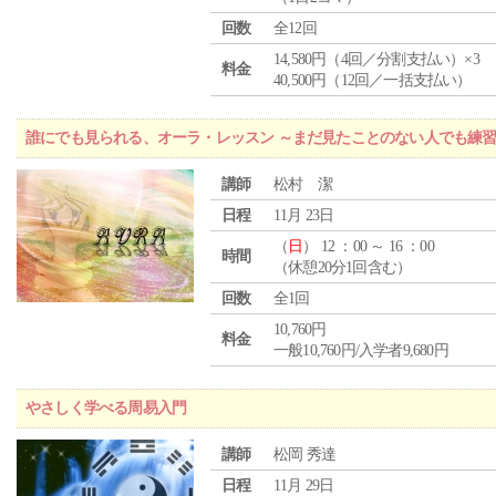
回数
全12回
14,580円（4回／分割支払い）×3
料金
40,500円（12回／一括支払い）
誰にでも見られる、オーラ・レッスン ～まだ見たことのない人でも練
講師
松村 潔
日程
11月 23日
（
日
） 12 ：00 ～ 16 ：00
時間
（休憩20分1回含む）
回数
全1回
10,760円
料金
一般10,760円/入学者9,680円
やさしく学べる周易入門
講師
松岡 秀達
日程
11月 29日