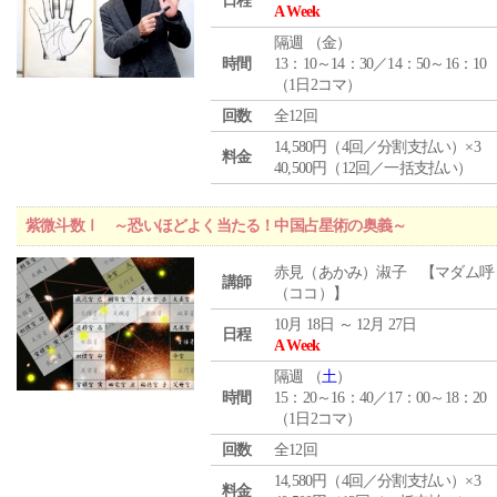
日程
A Week
隔週 （
金
）
時間
13：10～14：30／14：50～16：10
（1日2コマ）
回数
全12回
14,580円（4回／分割支払い）×3
料金
40,500円（12回／一括支払い）
紫微斗数Ⅰ ～恐いほどよく当たる！中国占星術の奥義～
赤見（あかみ）淑子 【マダム呼
講師
（ココ）】
10月 18日 ～ 12月 27日
日程
A Week
隔週 （
土
）
時間
15：20～16：40／17：00～18：20
（1日2コマ）
回数
全12回
14,580円（4回／分割支払い）×3
料金