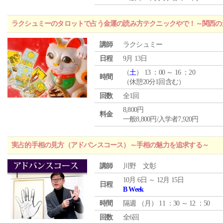
ラクシュミーのタロットで占う金運の読み方テクニックやで！～関西のカ
講師
ラクシュミー
日程
9月 13日
（
土
） 13 ：00 ～ 16 ：20
時間
（休憩20分1回含む）
回数
全1回
8,800円
料金
一般8,800円/入学者7,920円
実占的手相の見方（アドバンスコース）～手相の魅力を追求する～
講師
川野 文彰
10月 6日 ～ 12月 15日
日程
B Week
時間
隔週 （
月
） 11 ：30 ～ 12 ：50
回数
全6回