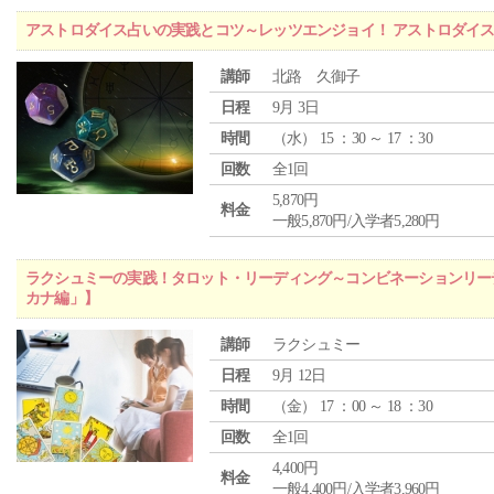
アストロダイス占いの実践とコツ～レッツエンジョイ！ アストロダイ
講師
北路 久御子
日程
9月 3日
時間
（
水
） 15 ：30 ～ 17 ：30
回数
全1回
5,870円
料金
一般5,870円/入学者5,280円
ラクシュミーの実践！タロット・リーディング～コンビネーションリー
カナ編」】
講師
ラクシュミー
日程
9月 12日
時間
（
金
） 17 ：00 ～ 18 ：30
回数
全1回
4,400円
料金
一般4,400円/入学者3,960円