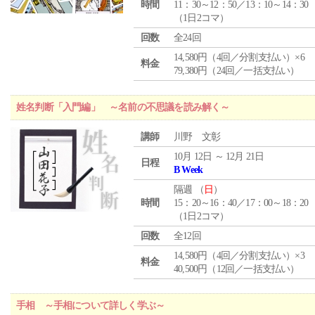
時間
11：30～12：50／13：10～14：30
（1日2コマ）
回数
全24回
14,580円（4回／分割支払い）×6
料金
79,380円（24回／一括支払い）
姓名判断「入門編」 ～名前の不思議を読み解く～
講師
川野 文彰
10月 12日 ～ 12月 21日
日程
B Week
隔週 （
日
）
時間
15：20～16：40／17：00～18：20
（1日2コマ）
回数
全12回
14,580円（4回／分割支払い）×3
料金
40,500円（12回／一括支払い）
手相 ～手相について詳しく学ぶ～