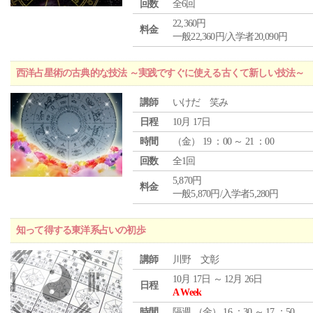
回数
全6回
22,360円
料金
一般22,360円/入学者20,090円
西洋占星術の古典的な技法 ～実践ですぐに使える古くて新しい技法～
講師
いけだ 笑み
日程
10月 17日
時間
（
金
） 19 ：00 ～ 21 ：00
回数
全1回
5,870円
料金
一般5,870円/入学者5,280円
知って得する東洋系占いの初歩
講師
川野 文彰
10月 17日 ～ 12月 26日
日程
A Week
時間
隔週 （
金
） 16 ：30 ～ 17 ：50