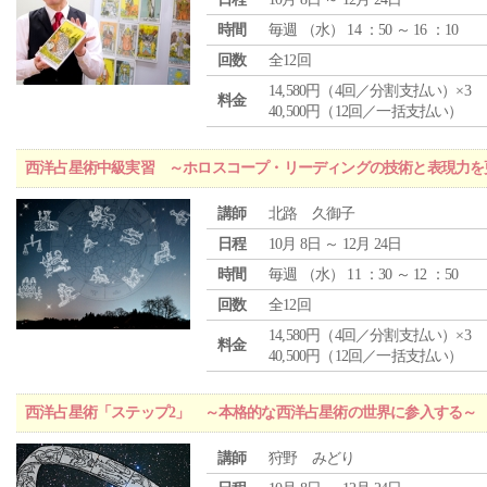
時間
毎週 （
水
） 14 ：50 ～ 16 ：10
回数
全12回
14,580円（4回／分割支払い）×3
料金
40,500円（12回／一括支払い）
西洋占星術中級実習 ～ホロスコープ・リーディングの技術と表現力を
講師
北路 久御子
日程
10月 8日 ～ 12月 24日
時間
毎週 （
水
） 11 ：30 ～ 12 ：50
回数
全12回
14,580円（4回／分割支払い）×3
料金
40,500円（12回／一括支払い）
西洋占星術「ステップ2」 ～本格的な西洋占星術の世界に参入する～
講師
狩野 みどり