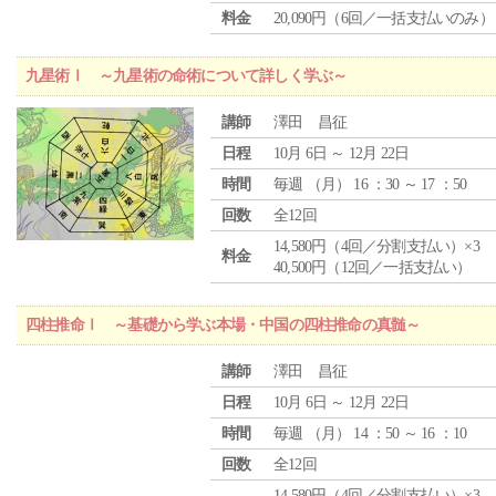
料金
20,090円（6回／一括支払いのみ）
九星術Ⅰ ～九星術の命術について詳しく学ぶ～
講師
澤田 昌征
日程
10月 6日 ～ 12月 22日
時間
毎週 （
月
） 16 ：30 ～ 17 ：50
回数
全12回
14,580円（4回／分割支払い）×3
料金
40,500円（12回／一括支払い）
四柱推命Ⅰ ～基礎から学ぶ本場・中国の四柱推命の真髄～
講師
澤田 昌征
日程
10月 6日 ～ 12月 22日
時間
毎週 （
月
） 14 ：50 ～ 16 ：10
回数
全12回
14,580円（4回／分割支払い）×3