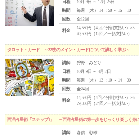
日程
10月 9日 ～ 12月 25日
時間
毎週 （
木
） 14 ：50 ～ 16 ：10
回数
全12回
14,580円（4回／分割支払い）×3
料金
40,500円（12回／一括支払い）
タロット・カード ～22枚のメイン・カードについて詳しく学ぶ～
講師
狩野 みどり
日程
10月 9日 ～ 4月 2日
時間
毎週 （
木
） 13 ：10 ～ 14 ：30
回数
全24回
14,580円（4回／分割支払い）×6
料金
79,380円（24回／一括支払い）
西洋占星術「ステップ1」 ～西洋占星術の第一歩をじっくり楽しく身
講師
森信 彰雄