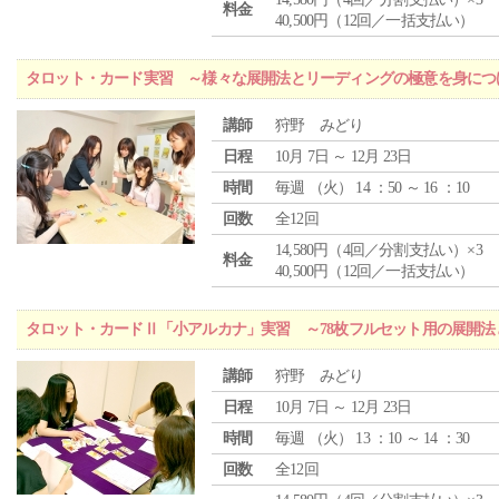
料金
40,500円（12回／一括支払い）
タロット・カード実習 ～様々な展開法とリーディングの極意を身につ
講師
狩野 みどり
日程
10月 7日 ～ 12月 23日
時間
毎週 （
火
） 14 ：50 ～ 16 ：10
回数
全12回
14,580円（4回／分割支払い）×3
料金
40,500円（12回／一括支払い）
タロット・カードⅡ「小アルカナ」実習 ～78枚フルセット用の展開
講師
狩野 みどり
日程
10月 7日 ～ 12月 23日
時間
毎週 （
火
） 13 ：10 ～ 14 ：30
回数
全12回