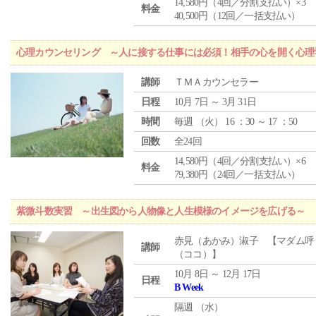
14,580円（4回／分割支払い）×3
料金
40,500円（12回／一括支払い）
心理カウンセリング ～人に接する仕事には必須！相手の心を開く心理
講師
ＴＭＡカウンセラー
日程
10月 7日 ～ 3月 31日
時間
毎週 （
火
） 16 ：30 ～ 17 ：50
回数
全24回
14,580円（4回／分割支払い）×6
料金
79,380円（24回／一括支払い）
紫微斗数実習 ～出生図から人物像と人生模様のイメージを広げる～
赤見（あかみ）淑子 【マダム呼
講師
（ココ）】
10月 8日 ～ 12月 17日
日程
B Week
隔週 （
水
）