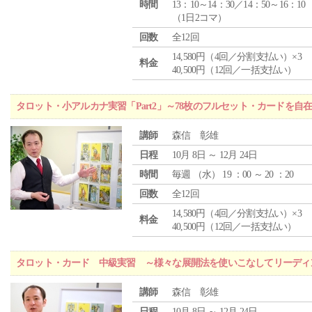
時間
13：10～14：30／14：50～16：10
（1日2コマ）
回数
全12回
14,580円（4回／分割支払い）×3
料金
40,500円（12回／一括支払い）
タロット・小アルカナ実習「Part2」～78枚のフルセット・カードを自
講師
森信 彰雄
日程
10月 8日 ～ 12月 24日
時間
毎週 （
水
） 19 ：00 ～ 20 ：20
回数
全12回
14,580円（4回／分割支払い）×3
料金
40,500円（12回／一括支払い）
タロット・カード 中級実習 ～様々な展開法を使いこなしてリーディ
講師
森信 彰雄
日程
10月 8日 ～ 12月 24日