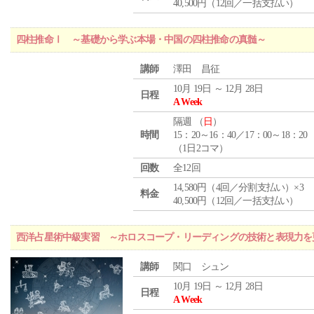
40,500円（12回／一括支払い）
四柱推命Ⅰ ～基礎から学ぶ本場・中国の四柱推命の真髄～
講師
澤田 昌征
10月 19日 ～ 12月 28日
日程
A Week
隔週 （
日
）
時間
15：20～16：40／17：00～18：20
（1日2コマ）
回数
全12回
14,580円（4回／分割支払い）×3
料金
40,500円（12回／一括支払い）
西洋占星術中級実習 ～ホロスコープ・リーディングの技術と表現力を
講師
関口 シュン
10月 19日 ～ 12月 28日
日程
A Week