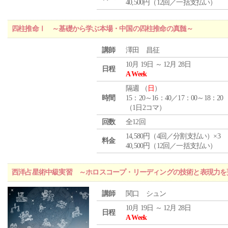
40,500円（12回／一括支払い）
四柱推命Ⅰ ～基礎から学ぶ本場・中国の四柱推命の真髄～
講師
澤田 昌征
10月 19日 ～ 12月 28日
日程
A Week
隔週 （
日
）
時間
15：20～16：40／17：00～18：20
（1日2コマ）
回数
全12回
14,580円（4回／分割支払い）×3
料金
40,500円（12回／一括支払い）
西洋占星術中級実習 ～ホロスコープ・リーディングの技術と表現力を
講師
関口 シュン
10月 19日 ～ 12月 28日
日程
A Week