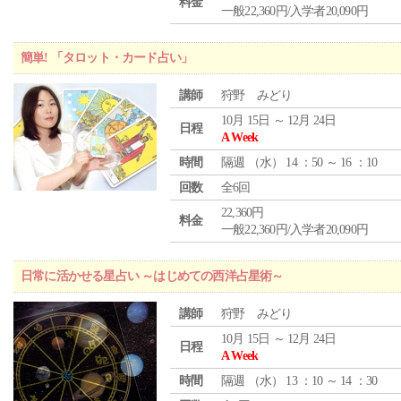
料金
一般22,360円/入学者20,090円
簡単! 「タロット・カード占い」
講師
狩野 みどり
10月 15日 ～ 12月 24日
日程
A Week
時間
隔週 （
水
） 14 ：50 ～ 16 ：10
回数
全6回
22,360円
料金
一般22,360円/入学者20,090円
日常に活かせる星占い ～はじめての西洋占星術～
講師
狩野 みどり
10月 15日 ～ 12月 24日
日程
A Week
時間
隔週 （
水
） 13 ：10 ～ 14 ：30