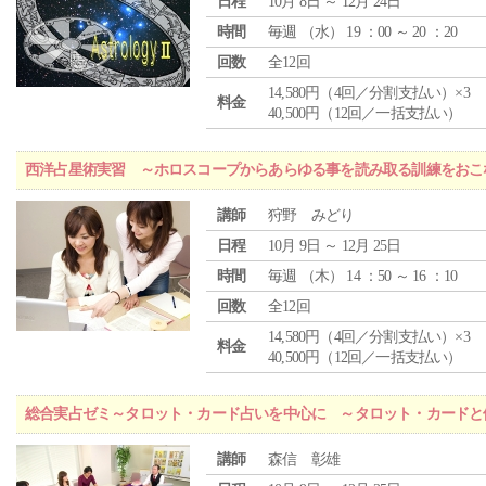
日程
10月 8日 ～ 12月 24日
時間
毎週 （
水
） 19 ：00 ～ 20 ：20
回数
全12回
14,580円（4回／分割支払い）×3
料金
40,500円（12回／一括支払い）
西洋占星術実習 ～ホロスコープからあらゆる事を読み取る訓練をおこ
講師
狩野 みどり
日程
10月 9日 ～ 12月 25日
時間
毎週 （
木
） 14 ：50 ～ 16 ：10
回数
全12回
14,580円（4回／分割支払い）×3
料金
40,500円（12回／一括支払い）
総合実占ゼミ～タロット・カード占いを中心に ～タロット・カードと
講師
森信 彰雄