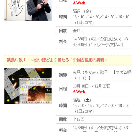
日程
A Week
隔週 （
金
）
時間
13：10～14：30／14：50～16：10
（1日2コマ）
回数
全12回
14,580円（4回／分割支払い）×3
料金
40,500円（12回／一括支払い）
紫微斗数Ⅰ ～恐いほどよく当たる！中国占星術の奥義～
赤見（あかみ）淑子 【マダム呼
講師
（ココ）】
10月 18日 ～ 12月 27日
日程
A Week
隔週 （
土
）
時間
15：20～16：40／17：00～18：20
（1日2コマ）
回数
全12回
14,580円（4回／分割支払い）×3
料金