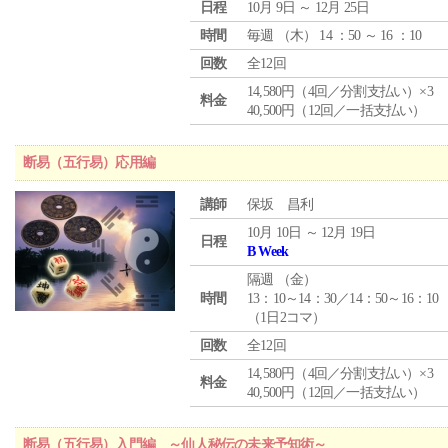
日程
10月 9日 ～ 12月 25日
時間
毎週 （
木
） 14 ：50 ～ 16 ：10
回数
全12回
14,580円（4回／分割支払い）×3
料金
40,500円（12回／一括支払い）
断易（五行易）応用編
講師
保坂 昌利
10月 10日 ～ 12月 19日
日程
B Week
隔週 （
金
）
時間
13：10～14：30／14：50～16：10
（1日2コマ）
回数
全12回
14,580円（4回／分割支払い）×3
料金
40,500円（12回／一括支払い）
断易（五行易）入門編 ～仙人秘伝の未来予知術～