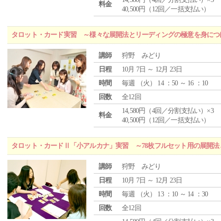
料金
40,500円（12回／一括支払い）
タロット・カード実習 ～様々な展開法とリーディングの極意を身につ
講師
狩野 みどり
日程
10月 7日 ～ 12月 23日
時間
毎週 （
火
） 14 ：50 ～ 16 ：10
回数
全12回
14,580円（4回／分割支払い）×3
料金
40,500円（12回／一括支払い）
タロット・カードⅡ「小アルカナ」実習 ～78枚フルセット用の展開
講師
狩野 みどり
日程
10月 7日 ～ 12月 23日
時間
毎週 （
火
） 13 ：10 ～ 14 ：30
回数
全12回