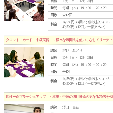
日程
10月 9日 ～ 12月 25日
時間
毎週 （
木
） 19 ：00 ～ 20 ：20
回数
全12回
14,580円（4回／分割支払い）×3
料金
40,500円（12回／一括支払い）
タロット・カード 中級実習 ～様々な展開法を使いこなしてリーディ
講師
狩野 みどり
日程
10月 9日 ～ 12月 25日
時間
毎週 （
木
） 19 ：00 ～ 20 ：20
回数
全12回
14,580円（4回／分割支払い）×3
料金
40,500円（12回／一括支払い）
四柱推命ブラッシュアップ ～本場・中国の四柱推命の更なる秘伝を公
講師
澤田 昌征