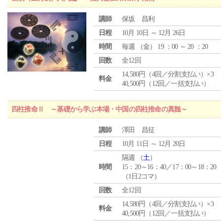
講師
保坂 昌利
日程
10月 10日 ～ 12月 26日
時間
毎週 （
金
） 19 ：00 ～ 20 ：20
回数
全12回
14,580円（4回／分割支払い）×3
料金
40,500円（12回／一括支払い）
四柱推命Ⅱ ～基礎から学ぶ本場・中国の四柱推命の真髄～
講師
澤田 昌征
日程
10月 11日 ～ 12月 20日
隔週 （
土
）
時間
15：20～16：40／17：00～18：20
（1日2コマ）
回数
全12回
14,580円（4回／分割支払い）×3
料金
40,500円（12回／一括支払い）