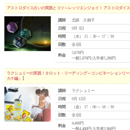
アストロダイス占いの実践とコツ～レッツエンジョイ！ アストロダイ
講師
北路 久御子
日程
9月 3日
時間
（
水
） 15 ：30 ～ 17 ：30
回数
全1回
5,870円
料金
一般5,870円/入学者5,280円
ラクシュミーの実践！タロット・リーディング～コンビネーションリー
カナ編」】
講師
ラクシュミー
日程
9月 12日
時間
（
金
） 17 ：00 ～ 18 ：30
回数
全1回
4,400円
料金
一般4,400円/入学者3,960円