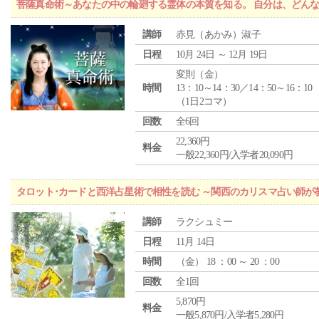
菩薩真命術～あなたの中の輪廻する霊体の本質を知る。 自分は、どん
講師
赤見（あかみ）淑子
日程
10月 24日 ～ 12月 19日
変則（金）
時間
13：10～14：30／14：50～16：10
（1日2コマ）
回数
全6回
22,360円
料金
一般22,360円/入学者20,090円
タロット･カードと西洋占星術で相性を読む ～関西のカリスマ占い師が
講師
ラクシュミー
日程
11月 14日
時間
（
金
） 18 ：00 ～ 20 ：00
回数
全1回
5,870円
料金
一般5,870円/入学者5,280円