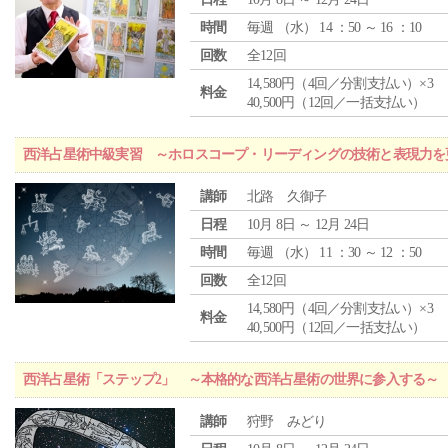
時間
毎週 （
水
） 14 ：50 ～ 16 ：10
回数
全12回
14,580円（4回／分割支払い）×3
料金
40,500円（12回／一括支払い）
西洋占星術中級実習 ～ホロスコープ・リーディングの技術と表現力を
講師
北路 久御子
日程
10月 8日 ～ 12月 24日
時間
毎週 （
水
） 11 ：30 ～ 12 ：50
回数
全12回
14,580円（4回／分割支払い）×3
料金
40,500円（12回／一括支払い）
西洋占星術「ステップ2」 ～本格的な西洋占星術の世界に参入する～
講師
狩野 みどり