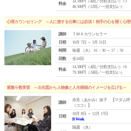
14,580円（4回／分割支払い）×3
料金
40,500円（12回／一括支払い）
心理カウンセリング ～人に接する仕事には必須！相手の心を開く心理
講師
ＴＭＡカウンセラー
日程
10月 7日 ～ 3月 31日
時間
毎週 （
火
） 16 ：30 ～ 17 ：50
回数
全24回
14,580円（4回／分割支払い）×6
料金
79,380円（24回／一括支払い）
紫微斗数実習 ～出生図から人物像と人生模様のイメージを広げる～
赤見（あかみ）淑子 【マダム呼
講師
（ココ）】
10月 8日 ～ 12月 17日
日程
B Week
隔週 （
水
）