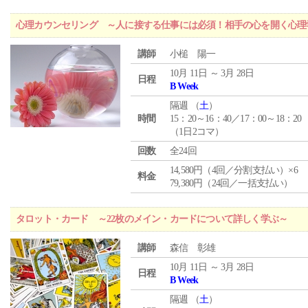
心理カウンセリング ～人に接する仕事には必須！相手の心を開く心理
講師
小槌 陽一
10月 11日 ～ 3月 28日
日程
B Week
隔週 （
土
）
時間
15：20～16：40／17：00～18：20
（1日2コマ）
回数
全24回
14,580円（4回／分割支払い）×6
料金
79,380円（24回／一括支払い）
タロット・カード ～22枚のメイン・カードについて詳しく学ぶ～
講師
森信 彰雄
10月 11日 ～ 3月 28日
日程
B Week
隔週 （
土
）