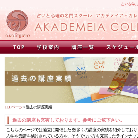
占いを学
TOPページ
>
過去の講座実績
過去の講座も充実しております。参考にご覧下さい。
こちらのページでは過去に開催した 数多くの講座の実績を紹介しており
入学や受講を検討されている方や、そうでない方も充実したラインナッ