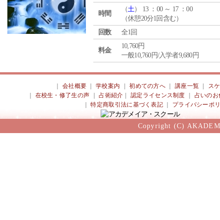
（
土
） 13 ：00 ～ 17 ：00
時間
（休憩20分1回含む）
回数
全1回
10,760円
料金
一般10,760円/入学者9,680円
｜
会社概要
｜
学校案内
｜
初めての方へ
｜
講座一覧
｜
ス
｜
在校生・修了生の声
｜
占術紹介
｜
認定ライセンス制度
｜
占いのお
｜
特定商取引法に基づく表記
｜
プライバシーポ
Copyright (C) AKADEM