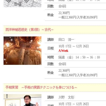
回数
全6回
22,360円
料金
一般22,360円/入学者20,090円
西洋神秘思想史（第1部）～古代～
講師
田口 清一
10月 17日 ～ 12月 26日
日程
A Week
時間
隔週 （
金
） 14 ：50 ～ 16 ：10
回数
全6回
22,360円
料金
一般22,360円/入学者20,090円
手相実習 ～手相の実践テクニックを身につける～
講師
川野 文彰
10月 17日 ～ 12月 26日