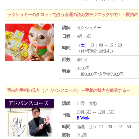
ラクシュミーのタロットで占う金運の読み方テクニックやで！～関西のカ
講師
ラクシュミー
日程
9月 13日
（
土
） 13 ：00 ～ 16 ：20
時間
（休憩20分1回含む）
回数
全1回
8,800円
料金
一般8,800円/入学者7,920円
実占的手相の見方（アドバンスコース）～手相の魅力を追求する～
講師
川野 文彰
10月 6日 ～ 12月 15日
日程
B Week
時間
隔週 （
月
） 11 ：30 ～ 12 ：50
回数
全6回