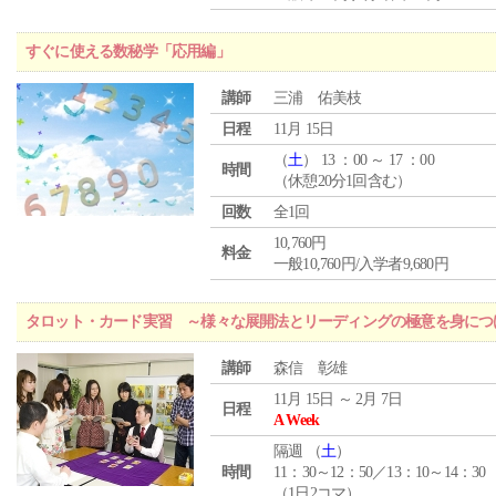
すぐに使える数秘学「応用編」
講師
三浦 佑美枝
日程
11月 15日
（
土
） 13 ：00 ～ 17 ：00
時間
（休憩20分1回含む）
回数
全1回
10,760円
料金
一般10,760円/入学者9,680円
タロット・カード実習 ～様々な展開法とリーディングの極意を身につ
講師
森信 彰雄
11月 15日 ～ 2月 7日
日程
A Week
隔週 （
土
）
時間
11：30～12：50／13：10～14：30
（1日2コマ）