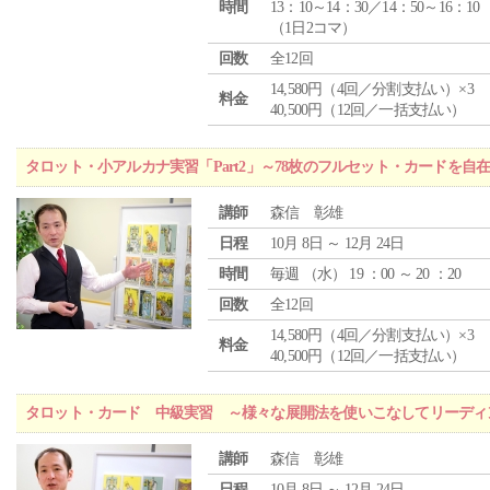
時間
13：10～14：30／14：50～16：10
（1日2コマ）
回数
全12回
14,580円（4回／分割支払い）×3
料金
40,500円（12回／一括支払い）
タロット・小アルカナ実習「Part2」～78枚のフルセット・カードを自
講師
森信 彰雄
日程
10月 8日 ～ 12月 24日
時間
毎週 （
水
） 19 ：00 ～ 20 ：20
回数
全12回
14,580円（4回／分割支払い）×3
料金
40,500円（12回／一括支払い）
タロット・カード 中級実習 ～様々な展開法を使いこなしてリーディ
講師
森信 彰雄
日程
10月 8日 ～ 12月 24日