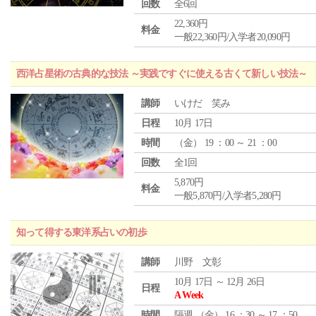
回数
全6回
22,360円
料金
一般22,360円/入学者20,090円
西洋占星術の古典的な技法 ～実践ですぐに使える古くて新しい技法～
講師
いけだ 笑み
日程
10月 17日
時間
（
金
） 19 ：00 ～ 21 ：00
回数
全1回
5,870円
料金
一般5,870円/入学者5,280円
知って得する東洋系占いの初歩
講師
川野 文彰
10月 17日 ～ 12月 26日
日程
A Week
時間
隔週 （
金
） 16 ：30 ～ 17 ：50