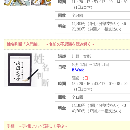
時間
11：30～12：50／13：10～14：30
（1日2コマ）
回数
全24回
14,580円（4回／分割支払い）×6
料金
79,380円（24回／一括支払い）
姓名判断「入門編」 ～名前の不思議を読み解く～
講師
川野 文彰
10月 12日 ～ 12月 21日
日程
B Week
隔週 （
日
）
時間
15：20～16：40／17：00～18：20
（1日2コマ）
回数
全12回
14,580円（4回／分割支払い）×3
料金
40,500円（12回／一括支払い）
手相 ～手相について詳しく学ぶ～