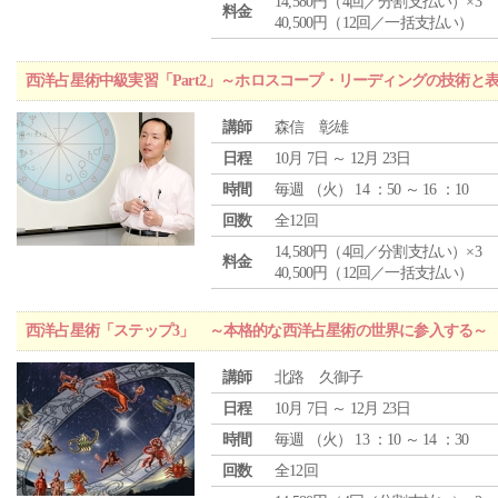
14,580円（4回／分割支払い）×3
料金
40,500円（12回／一括支払い）
西洋占星術中級実習「Part2」～ホロスコープ・リーディングの技術と
講師
森信 彰雄
日程
10月 7日 ～ 12月 23日
時間
毎週 （
火
） 14 ：50 ～ 16 ：10
回数
全12回
14,580円（4回／分割支払い）×3
料金
40,500円（12回／一括支払い）
西洋占星術「ステップ3」 ～本格的な西洋占星術の世界に参入する～
講師
北路 久御子
日程
10月 7日 ～ 12月 23日
時間
毎週 （
火
） 13 ：10 ～ 14 ：30
回数
全12回