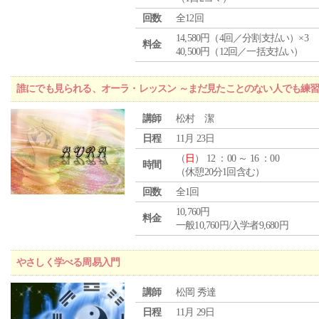
回数
全12回
14,580円（4回／分割支払い）×3
料金
40,500円（12回／一括支払い）
誰にでも見られる、オーラ・レッスン ～まだ見たことのない人でも練
講師
松村 潔
日程
11月 23日
（
日
） 12 ：00 ～ 16 ：00
時間
（休憩20分1回含む）
回数
全1回
10,760円
料金
一般10,760円/入学者9,680円
やさしく学べる周易入門
講師
松岡 秀達
日程
11月 29日