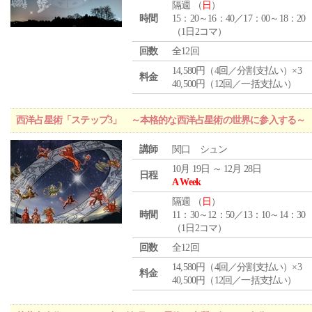
隔週 （
日
）
時間
15：20～16：40／17：00～18：20
（1日2コマ）
回数
全12回
14,580円（4回／分割支払い）×3
料金
40,500円（12回／一括支払い）
西洋占星術「ステップ3」 ～本格的な西洋占星術の世界に参入する～
講師
関口 シュン
10月 19日 ～ 12月 28日
日程
A Week
隔週 （
日
）
時間
11：30～12：50／13：10～14：30
（1日2コマ）
回数
全12回
14,580円（4回／分割支払い）×3
料金
40,500円（12回／一括支払い）