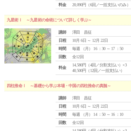
料金
20,090円（6回／一括支払いのみ）
九星術Ⅰ ～九星術の命術について詳しく学ぶ～
講師
澤田 昌征
日程
10月 6日 ～ 12月 22日
時間
毎週 （
月
） 16 ：30 ～ 17 ：50
回数
全12回
14,580円（4回／分割支払い）×3
料金
40,500円（12回／一括支払い）
四柱推命Ⅰ ～基礎から学ぶ本場・中国の四柱推命の真髄～
講師
澤田 昌征
日程
10月 6日 ～ 12月 22日
時間
毎週 （
月
） 14 ：50 ～ 16 ：10
回数
全12回
14,580円（4回／分割支払い）×3