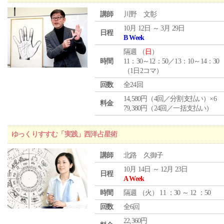
講師
川野 文彰
10月 12日 ～ 3月 29日
日程
B Week
隔週 （
日
）
時間
11：30～12：50／13：10～14：30
（1日2コマ）
回数
全24回
14,580円（4回／分割支払い）×6
料金
79,380円（24回／一括支払い）
ゆっくりすすむ「実践」西洋占星術
講師
北路 久御子
10月 14日 ～ 12月 23日
日程
A Week
時間
隔週 （
火
） 11 ：30 ～ 12 ：50
回数
全6回
22,360円