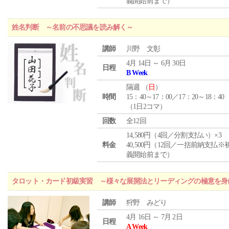
義開始前まで）
姓名判断 ～名前の不思議を読み解く～
講師
川野 文彰
4月 14日 ～ 6月 30日
日程
B Week
隔週 （
日
）
時間
15：40～17：00／17：20～18：40
（1日2コマ）
回数
全12回
14,580円（4回／分割支払い）×3
料金
40,500円（12回／一括前納支払※
義開始前まで）
タロット・カード初級実習 ～様々な展開法とリーディングの極意を身
講師
狩野 みどり
4月 16日 ～ 7月 2日
日程
A Week