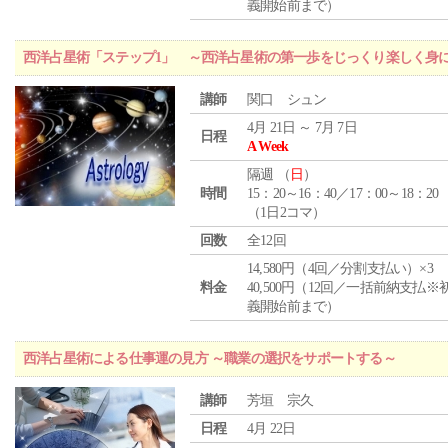
義開始前まで）
西洋占星術「ステップ1」 ～西洋占星術の第一歩をじっくり楽しく身
講師
関口 シュン
4月 21日 ～ 7月 7日
日程
A Week
隔週 （
日
）
時間
15：20～16：40／17：00～18：20
（1日2コマ）
回数
全12回
14,580円（4回／分割支払い）×3
料金
40,500円（12回／一括前納支払※
義開始前まで）
西洋占星術による仕事運の見方 ～職業の選択をサポートする～
講師
芳垣 宗久
日程
4月 22日