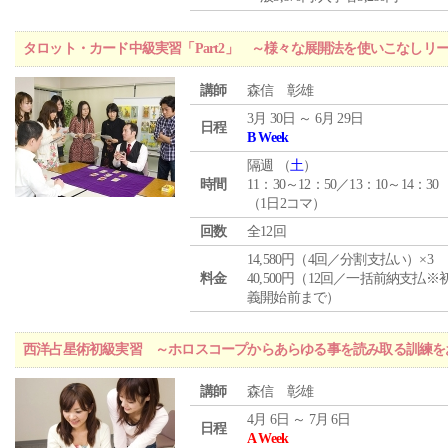
タロット・カード中級実習「Part2」 ～様々な展開法を使いこなしリ
講師
森信 彰雄
3月 30日 ～ 6月 29日
日程
B Week
隔週 （
土
）
時間
11：30～12：50／13：10～14：30
（1日2コマ）
回数
全12回
14,580円（4回／分割支払い）×3
料金
40,500円（12回／一括前納支払※
義開始前まで）
西洋占星術初級実習 ～ホロスコープからあらゆる事を読み取る訓練を
講師
森信 彰雄
4月 6日 ～ 7月 6日
日程
A Week