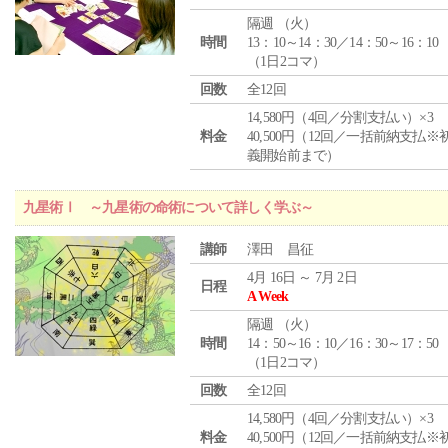
隔週 （
火
）
時間
13：10～14：30／14：50～16：10
（1日2コマ）
回数
全12回
14,580円（4回／分割支払い）×3
料金
40,500円（12回／一括前納支払※
義開始前まで）
九星術Ⅰ ～九星術の命術について詳しく学ぶ～
講師
澤田 昌征
4月 16日 ～ 7月 2日
日程
A Week
隔週 （
火
）
時間
14：50～16：10／16：30～17：50
（1日2コマ）
回数
全12回
14,580円（4回／分割支払い）×3
料金
40,500円（12回／一括前納支払※