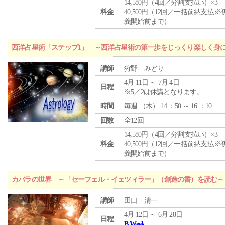
14,580円（4回／分割支払い）×3
料金
40,500円（12回／一括前納支払※
義開始前まで）
西洋占星術「ステップ1」 ～西洋占星術の第一歩をじっくり楽しく身
講師
狩野 みどり
4月 11日 ～ 7月 4日
日程
※5／2は休講となります。
時間
毎週 （
木
） 14 ：50 ～ 16 ：10
回数
全12回
14,580円（4回／分割支払い）×3
料金
40,500円（12回／一括前納支払※
義開始前まで）
カバラの世界 ～「セーフェル・イェツィラー」（創造の書）を読む～
講師
田口 清一
4月 12日 ～ 6月 28日
日程
B Week