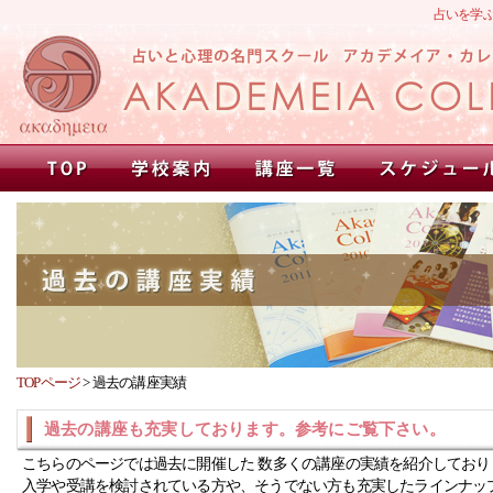
占いを学
TOPページ
>
過去の講座実績
過去の講座も充実しております。参考にご覧下さい。
こちらのページでは過去に開催した 数多くの講座の実績を紹介しており
入学や受講を検討されている方や、そうでない方も充実したラインナッ