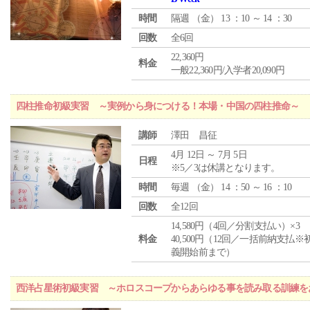
時間
隔週 （
金
） 13 ：10 ～ 14 ：30
回数
全6回
22,360円
料金
一般22,360円/入学者20,090円
四柱推命初級実習 ～実例から身につける！本場・中国の四柱推命～
講師
澤田 昌征
4月 12日 ～ 7月 5日
日程
※5／3は休講となります。
時間
毎週 （
金
） 14 ：50 ～ 16 ：10
回数
全12回
14,580円（4回／分割支払い）×3
料金
40,500円（12回／一括前納支払※
義開始前まで）
西洋占星術初級実習 ～ホロスコープからあらゆる事を読み取る訓練を