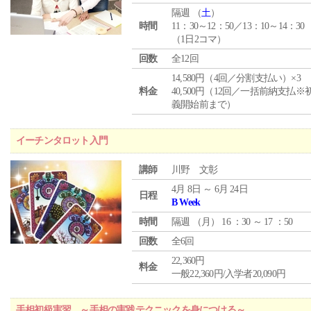
隔週 （
土
）
時間
11：30～12：50／13：10～14：30
（1日2コマ）
回数
全12回
14,580円（4回／分割支払い）×3
料金
40,500円（12回／一括前納支払※
義開始前まで）
イーチンタロット入門
講師
川野 文彰
4月 8日 ～ 6月 24日
日程
B Week
時間
隔週 （
月
） 16 ：30 ～ 17 ：50
回数
全6回
22,360円
料金
一般22,360円/入学者20,090円
手相初級実習 ～手相の実践テクニックを身につける～