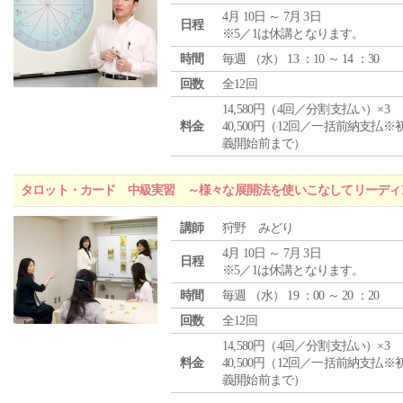
4月 10日 ～ 7月 3日
日程
※5／1は休講となります。
時間
毎週 （
水
） 13 ：10 ～ 14 ：30
回数
全12回
14,580円（4回／分割支払い）×3
料金
40,500円（12回／一括前納支払※
義開始前まで）
タロット・カード 中級実習 ～様々な展開法を使いこなしてリーディ
講師
狩野 みどり
4月 10日 ～ 7月 3日
日程
※5／1は休講となります。
時間
毎週 （
水
） 19 ：00 ～ 20 ：20
回数
全12回
14,580円（4回／分割支払い）×3
料金
40,500円（12回／一括前納支払※
義開始前まで）