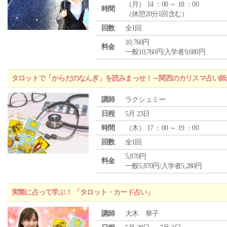
（
月
） 14 ：00 ～ 18 ：00
時間
（休憩20分1回含む）
回数
全1回
10,760円
料金
一般10,760円/入学者9,680円
タロットで「からだのなんぎ」を読みまっせ！～関西のカリスマ占い師
講師
ラクシュミー
日程
5月 23日
時間
（
木
） 17 ：00 ～ 19 ：00
回数
全1回
5,870円
料金
一般5,870円/入学者5,280円
実際に占って学ぶ！ 「タロット・カード占い」
講師
大木 華子