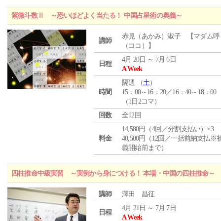
紫微斗数Ⅱ ～恐いほどよく当たる！ 中国占星術の奥義～
赤見（あかみ）淑子 【マダム呼
講師
（ココ）】
4月 20日 ～ 7月 6日
日程
A Week
隔週 （
土
）
時間
15：00～16：20／16：40～18：00
（1日2コマ）
回数
全12回
14,580円（4回／分割支払い）×3
料金
40,500円（12回／一括前納支払※
義開始前まで）
四柱推命中級実習 ～実例から身につける！ 本場・中国の四柱推命～
講師
澤田 昌征
4月 21日 ～ 7月 7日
日程
A Week