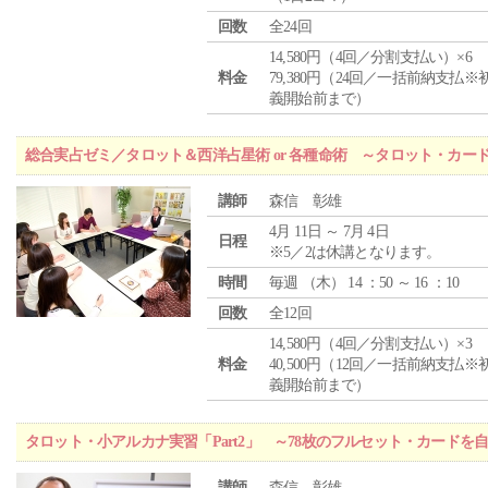
回数
全24回
14,580円（4回／分割支払い）×6
料金
79,380円（24回／一括前納支払※
義開始前まで）
総合実占ゼミ／タロット＆西洋占星術 or 各種命術 ～タロット・カ
講師
森信 彰雄
4月 11日 ～ 7月 4日
日程
※5／2は休講となります。
時間
毎週 （
木
） 14 ：50 ～ 16 ：10
回数
全12回
14,580円（4回／分割支払い）×3
料金
40,500円（12回／一括前納支払※
義開始前まで）
タロット・小アルカナ実習「Part2」 ～78枚のフルセット・カードを
講師
森信 彰雄