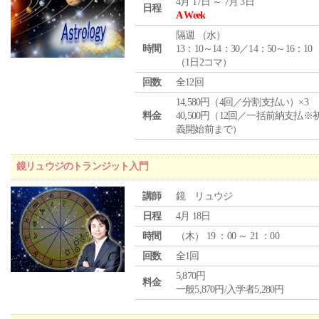
4月 17日 ～ 7月 3日
日程
A Week
隔週 （
水
）
時間
13：10～14：30／14：50～16：10
（1日2コマ）
回数
全12回
14,580円（4回／分割支払い）×3
料金
40,500円（12回／一括前納支払※
義開始前まで）
鏡リュウジのトランジット入門
講師
鏡 リュウジ
日程
4月 18日
時間
（
木
） 19 ：00 ～ 21 ：00
回数
全1回
5,870円
料金
一般5,870円/入学者5,280円