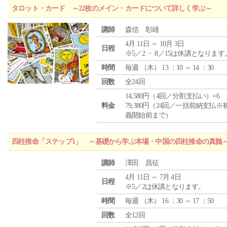
タロット・カード ～22枚のメイン・カードについて詳しく学ぶ～
講師
森信 彰雄
4月 11日 ～ 10月 3日
日程
※5／2 ・ 8／15は休講となります
時間
毎週 （
木
） 13 ：10 ～ 14 ：30
回数
全24回
14,580円（4回／分割支払い）×6
料金
79,380円（24回／一括前納支払※
義開始前まで）
四柱推命「ステップ1」 ～基礎から学ぶ本場・中国の四柱推命の真髄
講師
澤田 昌征
4月 11日 ～ 7月 4日
日程
※5／2は休講となります。
時間
毎週 （
木
） 16 ：30 ～ 17 ：50
回数
全12回