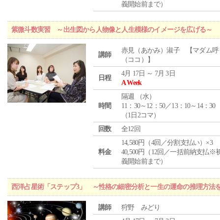
義開始前まで）
紫微斗数実習 ～出生図から人物像と人生模様のイメージを広げる～
赤見（あかみ）淑子 【マダム呼
講師
（ココ）】
4月 17日 ～ 7月 3日
日程
A Week
隔週 （
水
）
時間
11：30～12：50／13：10～14：30
（1日2コマ）
回数
全12回
14,580円（4回／分割支払い）×3
料金
40,500円（12回／一括前納支払※
義開始前まで）
西洋占星術「ステップ3」 ～性格の細密分析と一生の運命の推理方法
講師
狩野 みどり