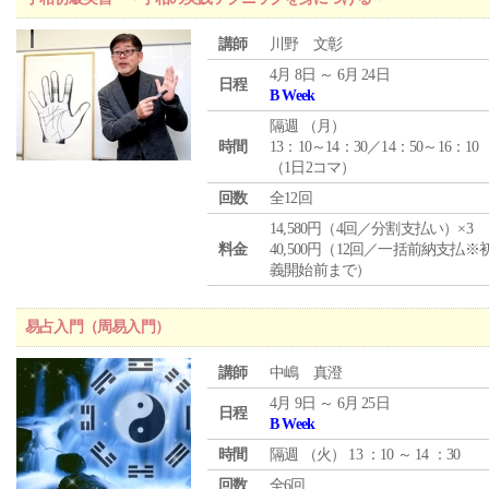
講師
川野 文彰
4月 8日 ～ 6月 24日
日程
B Week
隔週 （
月
）
時間
13：10～14：30／14：50～16：10
（1日2コマ）
回数
全12回
14,580円（4回／分割支払い）×3
料金
40,500円（12回／一括前納支払※
義開始前まで）
易占入門（周易入門）
講師
中嶋 真澄
4月 9日 ～ 6月 25日
日程
B Week
時間
隔週 （
火
） 13 ：10 ～ 14 ：30
回数
全6回