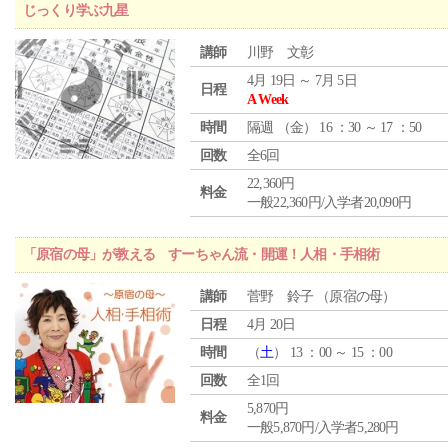
じっくり学ぶ九星
講師
川野 文彰
4月 19日 ～ 7月 5日
日程
A Week
時間
隔週 （
金
） 16 ：30 ～ 17 ：50
回数
全6回
22,360円
料金
一般22,360円/入学者20,090円
「原宿の母」が教える すーちゃん流・開運！人相・手相術
講師
菅野 鈴子 （原宿の母）
日程
4月 20日
時間
（
土
） 13 ：00 ～ 15 ：00
回数
全1回
5,870円
料金
一般5,870円/入学者5,280円