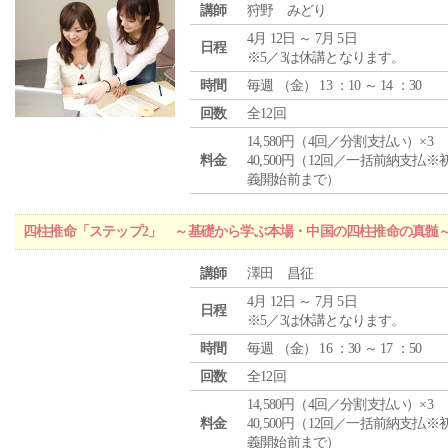
講師
狩野 みどり
4月 12日 ～ 7月 5日
日程
※5／3は休講となります。
時間
毎週 （
金
） 13 ：10 ～ 14 ：30
回数
全12回
14,580円（4回／分割支払い）×3
料金
40,500円（12回／一括前納支払※
義開始前まで）
四柱推命「ステップ2」 ～基礎から学ぶ本場・中国の四柱推命の真髄
講師
澤田 昌征
4月 12日 ～ 7月 5日
日程
※5／3は休講となります。
時間
毎週 （
金
） 16 ：30 ～ 17 ：50
回数
全12回
14,580円（4回／分割支払い）×3
料金
40,500円（12回／一括前納支払※
義開始前まで）