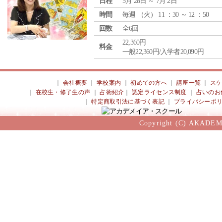
日程
5月 28日 ～ 7月 2日
時間
毎週 （
火
） 11 ：30 ～ 12 ：50
回数
全6回
22,360円
料金
一般22,360円/入学者20,090円
｜
会社概要
｜
学校案内
｜
初めての方へ
｜
講座一覧
｜
ス
｜
在校生・修了生の声
｜
占術紹介
｜
認定ライセンス制度
｜
占いのお
｜
特定商取引法に基づく表記
｜
プライバシーポ
Copyright (C) AKADEM