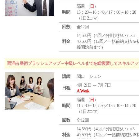
隔週 （
日
）
時間
15：20～16：40／17：00～18：20
（1日2コマ）
回数
全12回
14,580円（4回／分割支払い）×3
料金
40,500円（12回／一括前納支払※
義開始前まで）
西洋占星術ブラッシュアップ～中級レベルまでを総復習してスキルアッ
講師
関口 シュン
4月 21日 ～ 7月 7日
日程
A Week
隔週 （
日
）
時間
11：30～12：50／13：10～14：30
（1日2コマ）
回数
全12回
14,580円（4回／分割支払い）×3
料金
40,500円（12回／一括前納支払※