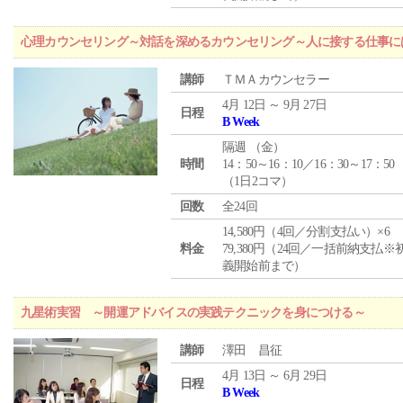
心理カウンセリング～対話を深めるカウンセリング～人に接する仕事には
講師
ＴＭＡカウンセラー
4月 12日 ～ 9月 27日
日程
B Week
隔週 （
金
）
時間
14：50～16：10／16：30～17：50
（1日2コマ）
回数
全24回
14,580円（4回／分割支払い）×6
料金
79,380円（24回／一括前納支払※
義開始前まで）
九星術実習 ～開運アドバイスの実践テクニックを身につける～
講師
澤田 昌征
4月 13日 ～ 6月 29日
日程
B Week