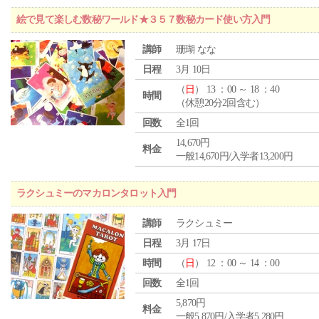
絵で見て楽しむ数秘ワールド★３５７数秘カード使い方入門
講師
珊瑚 なな
日程
3月 10日
（
日
） 13 ：00 ～ 18 ：40
時間
（休憩20分2回含む）
回数
全1回
14,670円
料金
一般14,670円/入学者13,200円
ラクシュミーのマカロンタロット入門
講師
ラクシュミー
日程
3月 17日
時間
（
日
） 12 ：00 ～ 14 ：00
回数
全1回
5,870円
料金
一般5,870円/入学者5,280円