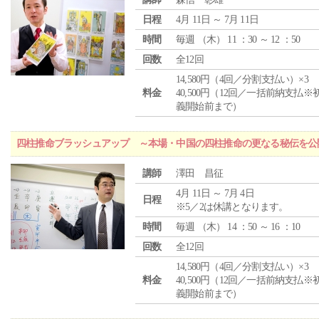
日程
4月 11日 ～ 7月 11日
時間
毎週 （
木
） 11 ：30 ～ 12 ：50
回数
全12回
14,580円（4回／分割支払い）×3
料金
40,500円（12回／一括前納支払※
義開始前まで）
四柱推命ブラッシュアップ ～本場・中国の四柱推命の更なる秘伝を公
講師
澤田 昌征
4月 11日 ～ 7月 4日
日程
※5／2は休講となります。
時間
毎週 （
木
） 14 ：50 ～ 16 ：10
回数
全12回
14,580円（4回／分割支払い）×3
料金
40,500円（12回／一括前納支払※
義開始前まで）