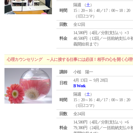
隔週 （
土
）
時間
15：20～16：40／17：00～18：20
（1日2コマ）
回数
全12回
14,580円（4回／分割支払い）×3
料金
40,500円（12回／一括前納支払※
義開始前まで）
心理カウンセリング ～人に接する仕事には必須！相手の心を開く心理
講師
小槌 陽一
4月 13日 ～ 9月 28日
日程
B Week
隔週 （
土
）
時間
15：20～16：40／17：00～18：20
（1日2コマ）
回数
全24回
14,580円（4回／分割支払い）×6
料金
79,380円（24回／一括前納支払※