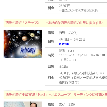
22,360円
料金
一般22,360円/入学者20,090円
西洋占星術「ステップ2」 ～本格的な西洋占星術の世界に参入する～
講師
狩野 みどり
4月 9日 ～ 6月 25日
日程
B Week
隔週 （
火
）
時間
13：10～14：30／14：50～16：10
（1日2コマ）
回数
全12回
14,580円（4回／分割支払い）×3
料金
40,500円（12回／一括前納支払※
義開始前まで）
西洋占星術 中級実習「Part2」～ホロスコープ・リーディングの技術
講師
森信 彰雄