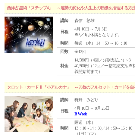
西洋占星術「ステップ4」 ～運勢の変化や人生上の転機を推理する方
講師
森信 彰雄
4月 10日 ～ 7月 3日
日程
※5／1は休講となります。
時間
毎週 （
水
） 14 ：50 ～ 16 ：10
回数
全12回
14,580円（4回／分割支払い）×3
料金
40,500円（12回／一括前納支払※
義開始前まで）
タロット・カードⅡ「小アルカナ」 ～78枚のフルセット・カードを自
講師
狩野 みどり
4月 10日 ～ 9月 25日
日程
B Week
隔週 （
水
）
時間
13：10～14：30／14：50～16：10
（1日2コマ）