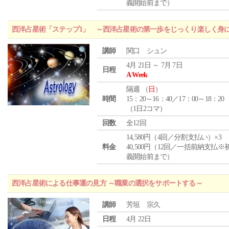
義開始前まで）
西洋占星術「ステップ1」 ～西洋占星術の第一歩をじっくり楽しく身
講師
関口 シュン
4月 21日 ～ 7月 7日
日程
A Week
隔週 （
日
）
時間
15：20～16：40／17：00～18：20
（1日2コマ）
回数
全12回
14,580円（4回／分割支払い）×3
料金
40,500円（12回／一括前納支払※
義開始前まで）
西洋占星術による仕事運の見方 ～職業の選択をサポートする～
講師
芳垣 宗久
日程
4月 22日