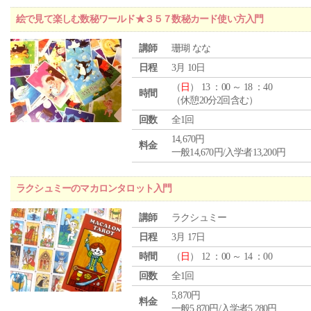
絵で見て楽しむ数秘ワールド★３５７数秘カード使い方入門
講師
珊瑚 なな
日程
3月 10日
（
日
） 13 ：00 ～ 18 ：40
時間
（休憩20分2回含む）
回数
全1回
14,670円
料金
一般14,670円/入学者13,200円
ラクシュミーのマカロンタロット入門
講師
ラクシュミー
日程
3月 17日
時間
（
日
） 12 ：00 ～ 14 ：00
回数
全1回
5,870円
料金
一般5,870円/入学者5,280円