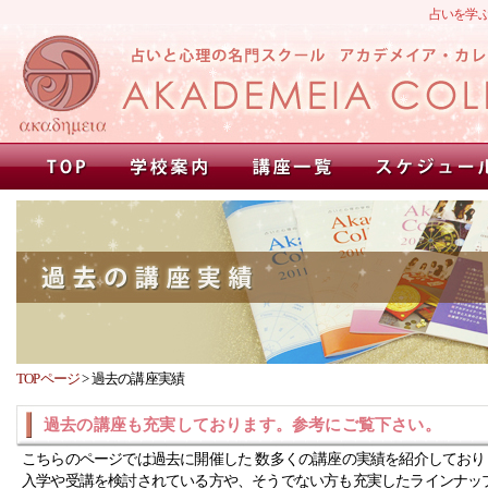
占いを学
TOPページ
>
過去の講座実績
過去の講座も充実しております。参考にご覧下さい。
こちらのページでは過去に開催した 数多くの講座の実績を紹介しており
入学や受講を検討されている方や、そうでない方も充実したラインナッ