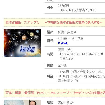
22,360円
料金
一般22,360円/入学者20,090円
西洋占星術「ステップ2」 ～本格的な西洋占星術の世界に参入する～
講師
狩野 みどり
4月 9日 ～ 6月 25日
日程
B Week
隔週 （
火
）
時間
13：10～14：30／14：50～16：10
（1日2コマ）
回数
全12回
14,580円（4回／分割支払い）×3
料金
40,500円（12回／一括前納支払※
義開始前まで）
西洋占星術 中級実習「Part2」～ホロスコープ・リーディングの技術
講師
森信 彰雄