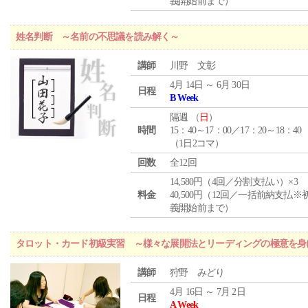
義開始前まで）
姓名判断 ～名前の不思議を読み解く～
講師
川野 文彰
4月 14日 ～ 6月 30日
日程
B Week
隔週 （
日
）
時間
15：40～17：00／17：20～18：40
（1日2コマ）
回数
全12回
14,580円（4回／分割支払い）×3
料金
40,500円（12回／一括前納支払※
義開始前まで）
タロット・カード初級実習 ～様々な展開法とリーディングの極意を身
講師
狩野 みどり
4月 16日 ～ 7月 2日
日程
A Week