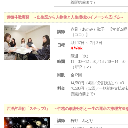
義開始前まで）
紫微斗数実習 ～出生図から人物像と人生模様のイメージを広げる～
赤見（あかみ）淑子 【マダム呼
講師
（ココ）】
4月 17日 ～ 7月 3日
日程
A Week
隔週 （
水
）
時間
11：30～12：50／13：10～14：30
（1日2コマ）
回数
全12回
14,580円（4回／分割支払い）×3
料金
40,500円（12回／一括前納支払※
義開始前まで）
西洋占星術「ステップ3」 ～性格の細密分析と一生の運命の推理方法
講師
狩野 みどり