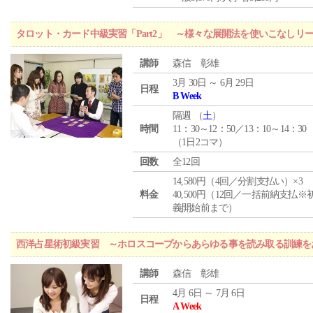
タロット・カード中級実習「Part2」 ～様々な展開法を使いこなしリ
講師
森信 彰雄
3月 30日 ～ 6月 29日
日程
B Week
隔週 （
土
）
時間
11：30～12：50／13：10～14：30
（1日2コマ）
回数
全12回
14,580円（4回／分割支払い）×3
料金
40,500円（12回／一括前納支払※
義開始前まで）
西洋占星術初級実習 ～ホロスコープからあらゆる事を読み取る訓練を
講師
森信 彰雄
4月 6日 ～ 7月 6日
日程
A Week