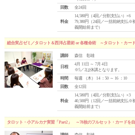
回数
全24回
14,580円（4回／分割支払い）×6
料金
79,380円（24回／一括前納支払※
義開始前まで）
総合実占ゼミ／タロット＆西洋占星術 or 各種命術 ～タロット・カ
講師
森信 彰雄
4月 11日 ～ 7月 4日
日程
※5／2は休講となります。
時間
毎週 （
木
） 14 ：50 ～ 16 ：10
回数
全12回
14,580円（4回／分割支払い）×3
料金
40,500円（12回／一括前納支払※
義開始前まで）
タロット・小アルカナ実習「Part2」 ～78枚のフルセット・カードを
講師
森信 彰雄