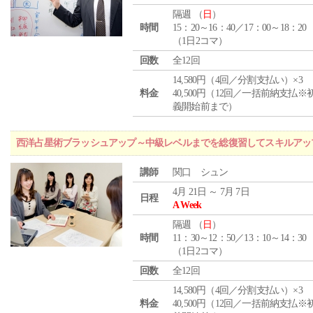
隔週 （
日
）
時間
15：20～16：40／17：00～18：20
（1日2コマ）
回数
全12回
14,580円（4回／分割支払い）×3
料金
40,500円（12回／一括前納支払※
義開始前まで）
西洋占星術ブラッシュアップ～中級レベルまでを総復習してスキルアッ
講師
関口 シュン
4月 21日 ～ 7月 7日
日程
A Week
隔週 （
日
）
時間
11：30～12：50／13：10～14：30
（1日2コマ）
回数
全12回
14,580円（4回／分割支払い）×3
料金
40,500円（12回／一括前納支払※