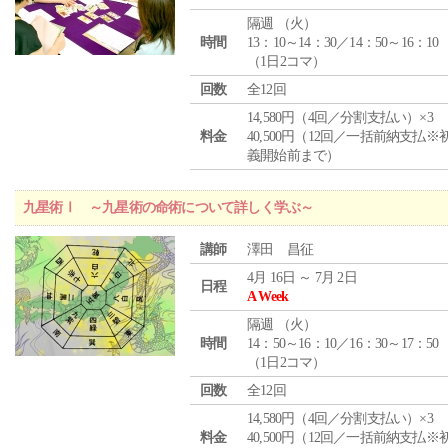
隔週 （
火
）
時間
13：10～14：30／14：50～16：10
（1日2コマ）
回数
全12回
14,580円（4回／分割支払い）×3
料金
40,500円（12回／一括前納支払※
義開始前まで）
九星術Ⅰ ～九星術の命術について詳しく学ぶ～
講師
澤田 昌征
4月 16日 ～ 7月 2日
日程
A Week
隔週 （
火
）
時間
14：50～16：10／16：30～17：50
（1日2コマ）
回数
全12回
14,580円（4回／分割支払い）×3
料金
40,500円（12回／一括前納支払※