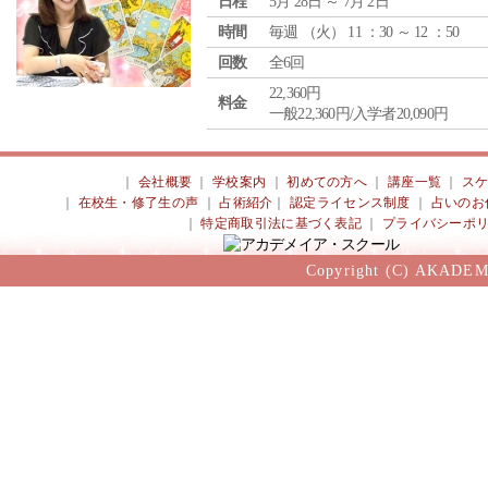
日程
5月 28日 ～ 7月 2日
時間
毎週 （
火
） 11 ：30 ～ 12 ：50
回数
全6回
22,360円
料金
一般22,360円/入学者20,090円
｜
会社概要
｜
学校案内
｜
初めての方へ
｜
講座一覧
｜
ス
｜
在校生・修了生の声
｜
占術紹介
｜
認定ライセンス制度
｜
占いのお
｜
特定商取引法に基づく表記
｜
プライバシーポ
Copyright (C) AKADEM