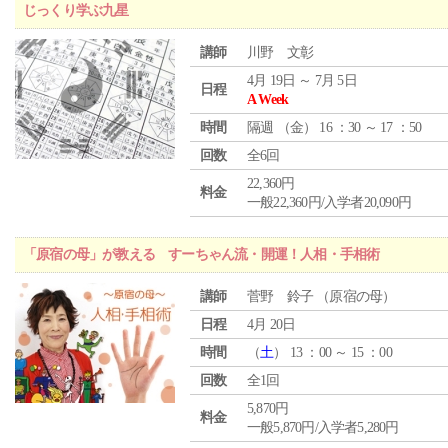
じっくり学ぶ九星
講師
川野 文彰
4月 19日 ～ 7月 5日
日程
A Week
時間
隔週 （
金
） 16 ：30 ～ 17 ：50
回数
全6回
22,360円
料金
一般22,360円/入学者20,090円
「原宿の母」が教える すーちゃん流・開運！人相・手相術
講師
菅野 鈴子 （原宿の母）
日程
4月 20日
時間
（
土
） 13 ：00 ～ 15 ：00
回数
全1回
5,870円
料金
一般5,870円/入学者5,280円