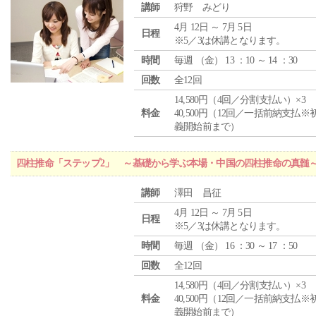
講師
狩野 みどり
4月 12日 ～ 7月 5日
日程
※5／3は休講となります。
時間
毎週 （
金
） 13 ：10 ～ 14 ：30
回数
全12回
14,580円（4回／分割支払い）×3
料金
40,500円（12回／一括前納支払※
義開始前まで）
四柱推命「ステップ2」 ～基礎から学ぶ本場・中国の四柱推命の真髄
講師
澤田 昌征
4月 12日 ～ 7月 5日
日程
※5／3は休講となります。
時間
毎週 （
金
） 16 ：30 ～ 17 ：50
回数
全12回
14,580円（4回／分割支払い）×3
料金
40,500円（12回／一括前納支払※
義開始前まで）