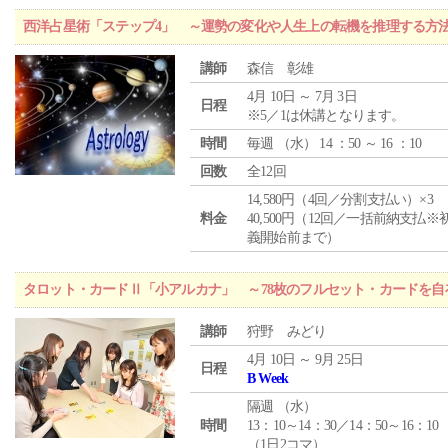
西洋占星術「ステップ4」 ～運勢の変化や人生上の転機を推理する方
講師
森信 彰雄
4月 10日 ～ 7月 3日
日程
※5／1は休講となります。
時間
毎週 （
水
） 14 ：50 ～ 16 ：10
回数
全12回
14,580円（4回／分割支払い）×3
料金
40,500円（12回／一括前納支払※
義開始前まで）
タロット・カードⅡ「小アルカナ」 ～78枚のフルセット・カードを自
講師
狩野 みどり
4月 10日 ～ 9月 25日
日程
B Week
隔週 （
水
）
時間
13：10～14：30／14：50～16：10
（1日2コマ）