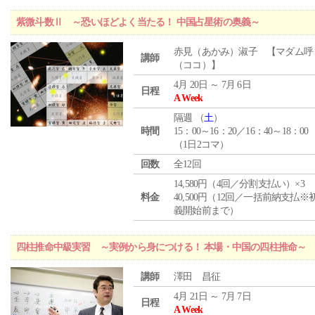
紫微斗数Ⅱ ～恐いほどよく当たる！ 中国占星術の奥義～
赤見（あかみ）淑子 【マダム呼
講師
（ココ）】
4月 20日 ～ 7月 6日
日程
A Week
隔週 （
土
）
時間
15：00～16：20／16：40～18：00
（1日2コマ）
回数
全12回
14,580円（4回／分割支払い）×3
料金
40,500円（12回／一括前納支払※
義開始前まで）
四柱推命中級実習 ～実例から身につける！ 本場・中国の四柱推命～
講師
澤田 昌征
4月 21日 ～ 7月 7日
日程
A Week