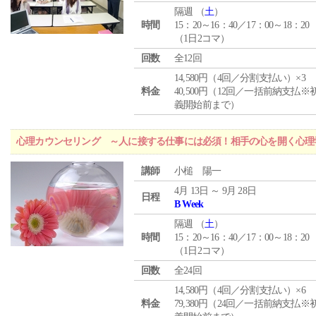
隔週 （
土
）
時間
15：20～16：40／17：00～18：20
（1日2コマ）
回数
全12回
14,580円（4回／分割支払い）×3
料金
40,500円（12回／一括前納支払※
義開始前まで）
心理カウンセリング ～人に接する仕事には必須！相手の心を開く心理
講師
小槌 陽一
4月 13日 ～ 9月 28日
日程
B Week
隔週 （
土
）
時間
15：20～16：40／17：00～18：20
（1日2コマ）
回数
全24回
14,580円（4回／分割支払い）×6
料金
79,380円（24回／一括前納支払※