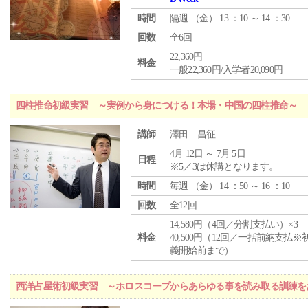
時間
隔週 （
金
） 13 ：10 ～ 14 ：30
回数
全6回
22,360円
料金
一般22,360円/入学者20,090円
四柱推命初級実習 ～実例から身につける！本場・中国の四柱推命～
講師
澤田 昌征
4月 12日 ～ 7月 5日
日程
※5／3は休講となります。
時間
毎週 （
金
） 14 ：50 ～ 16 ：10
回数
全12回
14,580円（4回／分割支払い）×3
料金
40,500円（12回／一括前納支払※
義開始前まで）
西洋占星術初級実習 ～ホロスコープからあらゆる事を読み取る訓練を