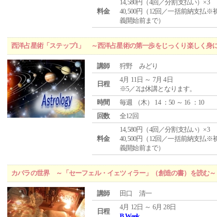
14,580円（4回／分割支払い）×3
料金
40,500円（12回／一括前納支払※
義開始前まで）
西洋占星術「ステップ1」 ～西洋占星術の第一歩をじっくり楽しく身
講師
狩野 みどり
4月 11日 ～ 7月 4日
日程
※5／2は休講となります。
時間
毎週 （
木
） 14 ：50 ～ 16 ：10
回数
全12回
14,580円（4回／分割支払い）×3
料金
40,500円（12回／一括前納支払※
義開始前まで）
カバラの世界 ～「セーフェル・イェツィラー」（創造の書）を読む～
講師
田口 清一
4月 12日 ～ 6月 28日
日程
B Week