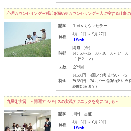
心理カウンセリング～対話を深めるカウンセリング～人に接する仕事には
講師
ＴＭＡカウンセラー
4月 12日 ～ 9月 27日
日程
B Week
隔週 （
金
）
時間
14：50～16：10／16：30～17：50
（1日2コマ）
回数
全24回
14,580円（4回／分割支払い）×6
料金
79,380円（24回／一括前納支払※
義開始前まで）
九星術実習 ～開運アドバイスの実践テクニックを身につける～
講師
澤田 昌征
4月 13日 ～ 6月 29日
日程
B Week