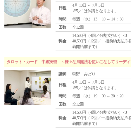
4月 10日 ～ 7月 3日
日程
※5／1は休講となります。
時間
毎週 （
水
） 13 ：10 ～ 14 ：30
回数
全12回
14,580円（4回／分割支払い）×3
料金
40,500円（12回／一括前納支払※
義開始前まで）
タロット・カード 中級実習 ～様々な展開法を使いこなしてリーディ
講師
狩野 みどり
4月 10日 ～ 7月 3日
日程
※5／1は休講となります。
時間
毎週 （
水
） 19 ：00 ～ 20 ：20
回数
全12回
14,580円（4回／分割支払い）×3
料金
40,500円（12回／一括前納支払※
義開始前まで）