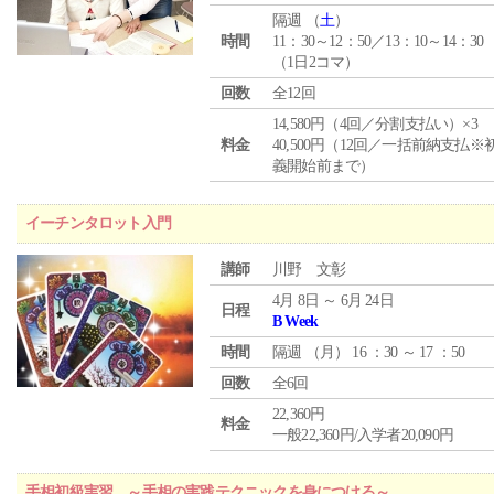
隔週 （
土
）
時間
11：30～12：50／13：10～14：30
（1日2コマ）
回数
全12回
14,580円（4回／分割支払い）×3
料金
40,500円（12回／一括前納支払※
義開始前まで）
イーチンタロット入門
講師
川野 文彰
4月 8日 ～ 6月 24日
日程
B Week
時間
隔週 （
月
） 16 ：30 ～ 17 ：50
回数
全6回
22,360円
料金
一般22,360円/入学者20,090円
手相初級実習 ～手相の実践テクニックを身につける～