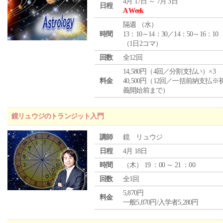
4月 17日 ～ 7月 3日
日程
A Week
隔週 （
水
）
時間
13：10～14：30／14：50～16：10
（1日2コマ）
回数
全12回
14,580円（4回／分割支払い）×3
料金
40,500円（12回／一括前納支払※
義開始前まで）
鏡リュウジのトランジット入門
講師
鏡 リュウジ
日程
4月 18日
時間
（
木
） 19 ：00 ～ 21 ：00
回数
全1回
5,870円
料金
一般5,870円/入学者5,280円