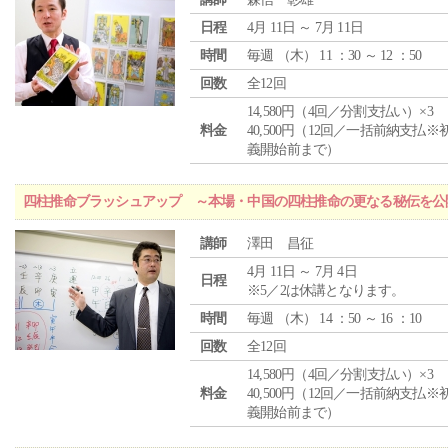
日程
4月 11日 ～ 7月 11日
時間
毎週 （
木
） 11 ：30 ～ 12 ：50
回数
全12回
14,580円（4回／分割支払い）×3
料金
40,500円（12回／一括前納支払※
義開始前まで）
四柱推命ブラッシュアップ ～本場・中国の四柱推命の更なる秘伝を公
講師
澤田 昌征
4月 11日 ～ 7月 4日
日程
※5／2は休講となります。
時間
毎週 （
木
） 14 ：50 ～ 16 ：10
回数
全12回
14,580円（4回／分割支払い）×3
料金
40,500円（12回／一括前納支払※
義開始前まで）