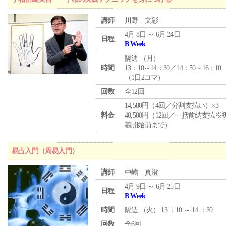
講師
川野 文彰
4月 8日 ～ 6月 24日
日程
B Week
隔週 （
月
）
時間
13：10～14：30／14：50～16：10
（1日2コマ）
回数
全12回
14,580円（4回／分割支払い）×3
料金
40,500円（12回／一括前納支払※
義開始前まで）
易占入門（周易入門）
講師
中嶋 真澄
4月 9日 ～ 6月 25日
日程
B Week
時間
隔週 （
火
） 13 ：10 ～ 14 ：30
回数
全6回