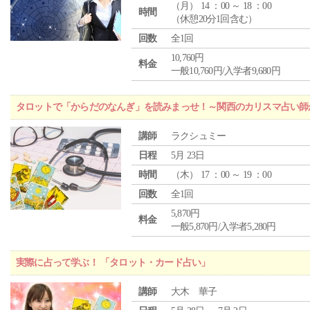
（
月
） 14 ：00 ～ 18 ：00
時間
（休憩20分1回含む）
回数
全1回
10,760円
料金
一般10,760円/入学者9,680円
タロットで「からだのなんぎ」を読みまっせ！～関西のカリスマ占い師
講師
ラクシュミー
日程
5月 23日
時間
（
木
） 17 ：00 ～ 19 ：00
回数
全1回
5,870円
料金
一般5,870円/入学者5,280円
実際に占って学ぶ！ 「タロット・カード占い」
講師
大木 華子