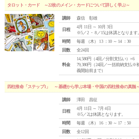
タロット・カード ～22枚のメイン・カードについて詳しく学ぶ～
講師
森信 彰雄
4月 11日 ～ 10月 3日
日程
※5／2 ・ 8／15は休講となります
時間
毎週 （
木
） 13 ：10 ～ 14 ：30
回数
全24回
14,580円（4回／分割支払い）×6
料金
79,380円（24回／一括前納支払※
義開始前まで）
四柱推命「ステップ1」 ～基礎から学ぶ本場・中国の四柱推命の真髄
講師
澤田 昌征
4月 11日 ～ 7月 4日
日程
※5／2は休講となります。
時間
毎週 （
木
） 16 ：30 ～ 17 ：50
回数
全12回