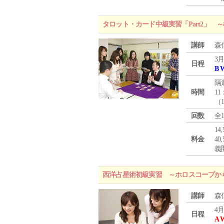
タロット・カード中級実習「Part2」
講師
森
3月
日程
B 
隔
時間
11
（
回数
全
1
料金
4
義
西洋占星術初級実習 ～ホロスコープか
講師
森
4月
日程
A 