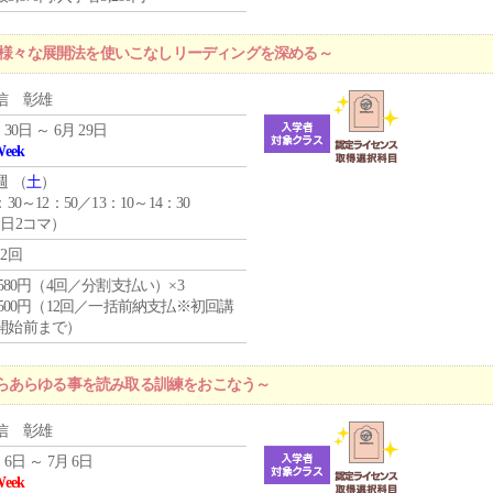
 ～様々な展開法を使いこなしリーディングを深める～
信 彰雄
 30日 ～ 6月 29日
Week
週 （
土
）
：30～12：50／13：10～14：30
1日2コマ）
12回
4,580円（4回／分割支払い）×3
0,500円（12回／一括前納支払※初回講
開始前まで）
らあらゆる事を読み取る訓練をおこなう～
信 彰雄
 6日 ～ 7月 6日
Week