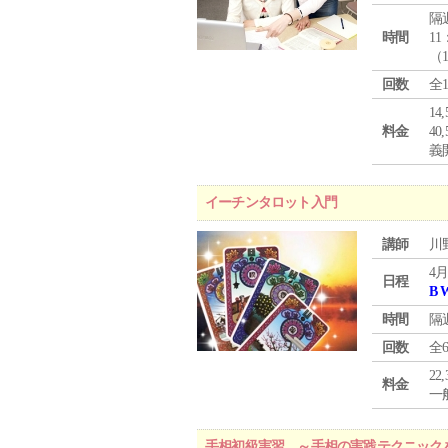
隔
時間
11
（
回数
全
1
料金
4
義
イーチンタロット入門
講師
川
4月
日程
B 
時間
隔
回数
全
22
料金
一般
手相初級実習 ～手相の実践テクニック