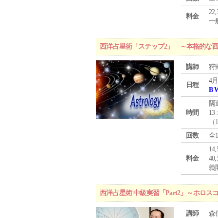
22
料金
一般
西洋占星術「ステップ2」 ～本格的な
講師
狩
4月
日程
B 
隔
時間
13
（
回数
全
1
料金
4
義
西洋占星術 中級実習「Part2」～ホ
講師
森