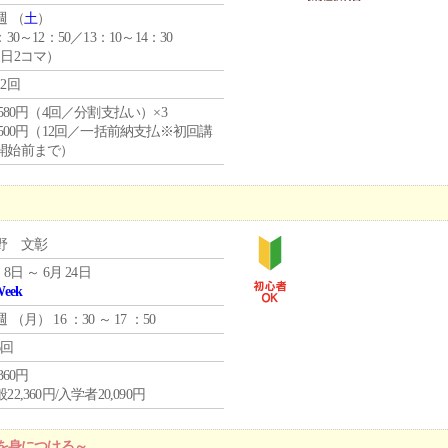
週 （
土
）
：30～12：50／13：10～14：30
1日2コマ）
12回
4,580円（4回／分割支払い）×3
0,500円（12回／一括前納支払※初回講
開始前まで）
野 文彰
 8日 ～ 6月 24日
Week
週 （
月
） 16 ：30 ～ 17 ：50
6回
,360円
22,360円/入学者20,090円
を身につける～