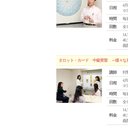
4月
日程
※
時間
毎
回数
全
1
料金
4
義
タロット・カード 中級実習 ～様々な
講師
狩
4月
日程
※
時間
毎
回数
全
1
料金
4
義