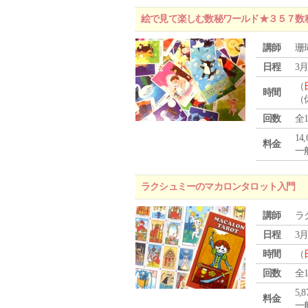
絵で見て楽しむ数秘ワールド★３５７数
講師
珊
日程
3月
（
時間
（
回数
全
14
料金
一般
ラクシュミーのマカロンタロット入門
講師
ラ
日程
3月
時間
（
回数
全
5,
料金
一般