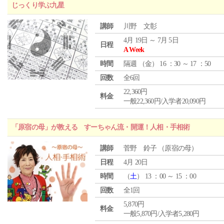
じっくり学ぶ九星
講師
川野 文彰
4月 19日 ～ 7月 5日
日程
A Week
時間
隔週 （
金
） 16 ：30 ～ 17 ：50
回数
全6回
22,360円
料金
一般22,360円/入学者20,090円
「原宿の母」が教える すーちゃん流・開運！人相・手相術
講師
菅野 鈴子 （原宿の母）
日程
4月 20日
時間
（
土
） 13 ：00 ～ 15 ：00
回数
全1回
5,870円
料金
一般5,870円/入学者5,280円