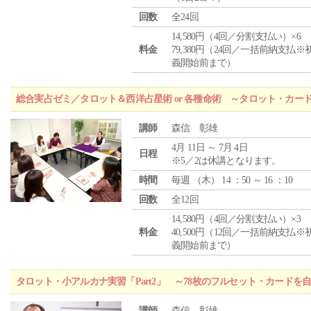
回数
全24回
14,580円（4回／分割支払い）×6
料金
79,380円（24回／一括前納支払※
義開始前まで）
総合実占ゼミ／タロット＆西洋占星術 or 各種命術 ～タロット・カ
講師
森信 彰雄
4月 11日 ～ 7月 4日
日程
※5／2は休講となります。
時間
毎週 （
木
） 14 ：50 ～ 16 ：10
回数
全12回
14,580円（4回／分割支払い）×3
料金
40,500円（12回／一括前納支払※
義開始前まで）
タロット・小アルカナ実習「Part2」 ～78枚のフルセット・カードを
講師
森信 彰雄