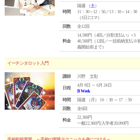
隔週 （
土
）
時間
11：30～12：50／13：10～14：30
（1日2コマ）
回数
全12回
14,580円（4回／分割支払い）×3
料金
40,500円（12回／一括前納支払※
義開始前まで）
イーチンタロット入門
講師
川野 文彰
4月 8日 ～ 6月 24日
日程
B Week
時間
隔週 （
月
） 16 ：30 ～ 17 ：50
回数
全6回
22,360円
料金
一般22,360円/入学者20,090円
手相初級実習 ～手相の実践テクニックを身につける～