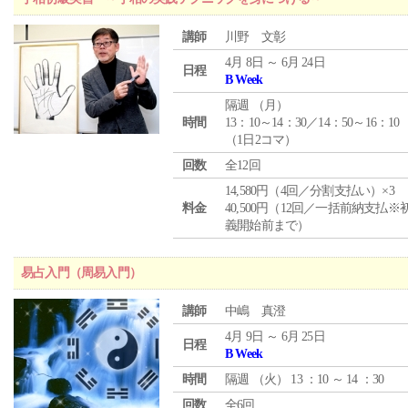
講師
川野 文彰
4月 8日 ～ 6月 24日
日程
B Week
隔週 （
月
）
時間
13：10～14：30／14：50～16：10
（1日2コマ）
回数
全12回
14,580円（4回／分割支払い）×3
料金
40,500円（12回／一括前納支払※
義開始前まで）
易占入門（周易入門）
講師
中嶋 真澄
4月 9日 ～ 6月 25日
日程
B Week
時間
隔週 （
火
） 13 ：10 ～ 14 ：30
回数
全6回