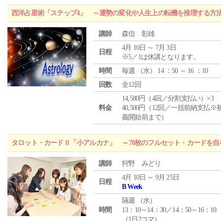
西洋占星術「ステップ4」 ～運勢の変化や人生上の転機を推理する方
講師
森信 彰雄
4月 10日 ～ 7月 3日
日程
※5／1は休講となります。
時間
毎週 （
水
） 14 ：50 ～ 16 ：10
回数
全12回
14,580円（4回／分割支払い）×3
料金
40,500円（12回／一括前納支払※
義開始前まで）
タロット・カードⅡ「小アルカナ」 ～78枚のフルセット・カードを自
講師
狩野 みどり
4月 10日 ～ 9月 25日
日程
B Week
隔週 （
水
）
時間
13：10～14：30／14：50～16：10
（1日2コマ）