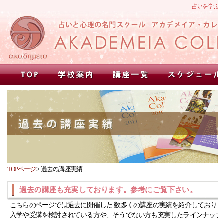
占いを学
TOPページ
>
過去の講座実績
過去の講座も充実しております。参考にご覧下さい。
こちらのページでは過去に開催した 数多くの講座の実績を紹介しており
入学や受講を検討されている方や、そうでない方も充実したラインナッ