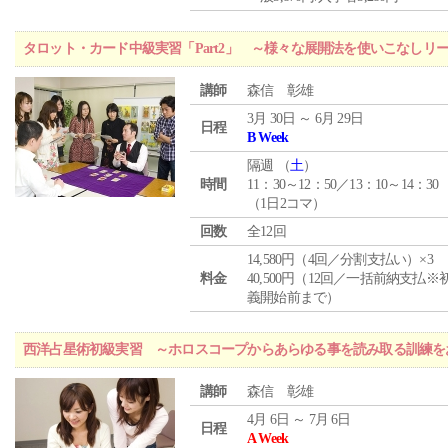
タロット・カード中級実習「Part2」 ～様々な展開法を使いこなしリ
講師
森信 彰雄
3月 30日 ～ 6月 29日
日程
B Week
隔週 （
土
）
時間
11：30～12：50／13：10～14：30
（1日2コマ）
回数
全12回
14,580円（4回／分割支払い）×3
料金
40,500円（12回／一括前納支払※
義開始前まで）
西洋占星術初級実習 ～ホロスコープからあらゆる事を読み取る訓練を
講師
森信 彰雄
4月 6日 ～ 7月 6日
日程
A Week