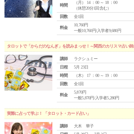
（
月
） 14 ：00 ～ 18 ：00
時間
（休憩20分1回含む）
回数
全1回
10,760円
料金
一般10,760円/入学者9,680円
タロットで「からだのなんぎ」を読みまっせ！～関西のカリスマ占い師
講師
ラクシュミー
日程
5月 23日
時間
（
木
） 17 ：00 ～ 19 ：00
回数
全1回
5,870円
料金
一般5,870円/入学者5,280円
実際に占って学ぶ！ 「タロット・カード占い」
講師
大木 華子