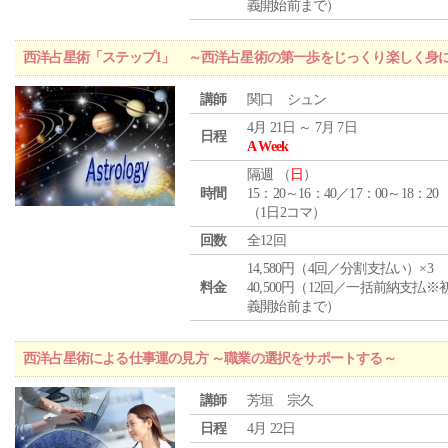
義開始前まで）
西洋占星術「ステップ1」 ～西洋占星術の第一歩をじっくり楽しく身
講師
関口 シュン
4月 21日 ～ 7月 7日
日程
A Week
隔週 （
日
）
時間
15：20～16：40／17：00～18：20
（1日2コマ）
回数
全12回
14,580円（4回／分割支払い）×3
料金
40,500円（12回／一括前納支払※
義開始前まで）
西洋占星術による仕事運の見方 ～職業の選択をサポートする～
講師
芳垣 宗久
日程
4月 22日