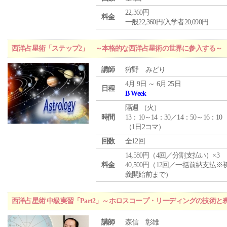
22,360円
料金
一般22,360円/入学者20,090円
西洋占星術「ステップ2」 ～本格的な西洋占星術の世界に参入する～
講師
狩野 みどり
4月 9日 ～ 6月 25日
日程
B Week
隔週 （
火
）
時間
13：10～14：30／14：50～16：10
（1日2コマ）
回数
全12回
14,580円（4回／分割支払い）×3
料金
40,500円（12回／一括前納支払※
義開始前まで）
西洋占星術 中級実習「Part2」～ホロスコープ・リーディングの技術
講師
森信 彰雄