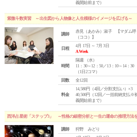
義開始前まで）
紫微斗数実習 ～出生図から人物像と人生模様のイメージを広げる～
赤見（あかみ）淑子 【マダム呼
講師
（ココ）】
4月 17日 ～ 7月 3日
日程
A Week
隔週 （
水
）
時間
11：30～12：50／13：10～14：30
（1日2コマ）
回数
全12回
14,580円（4回／分割支払い）×3
料金
40,500円（12回／一括前納支払※
義開始前まで）
西洋占星術「ステップ3」 ～性格の細密分析と一生の運命の推理方法
講師
狩野 みどり