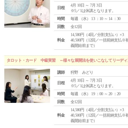
4月 10日 ～ 7月 3日
日程
※5／1は休講となります。
時間
毎週 （
水
） 13 ：10 ～ 14 ：30
回数
全12回
14,580円（4回／分割支払い）×3
料金
40,500円（12回／一括前納支払※
義開始前まで）
タロット・カード 中級実習 ～様々な展開法を使いこなしてリーディ
講師
狩野 みどり
4月 10日 ～ 7月 3日
日程
※5／1は休講となります。
時間
毎週 （
水
） 19 ：00 ～ 20 ：20
回数
全12回
14,580円（4回／分割支払い）×3
料金
40,500円（12回／一括前納支払※
義開始前まで）