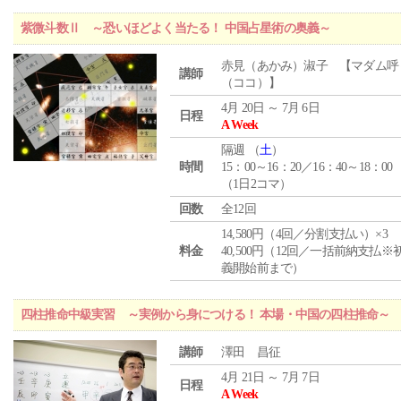
紫微斗数Ⅱ ～恐いほどよく当たる！ 中国占星術の奥義～
赤見（あかみ）淑子 【マダム呼
講師
（ココ）】
4月 20日 ～ 7月 6日
日程
A Week
隔週 （
土
）
時間
15：00～16：20／16：40～18：00
（1日2コマ）
回数
全12回
14,580円（4回／分割支払い）×3
料金
40,500円（12回／一括前納支払※
義開始前まで）
四柱推命中級実習 ～実例から身につける！ 本場・中国の四柱推命～
講師
澤田 昌征
4月 21日 ～ 7月 7日
日程
A Week