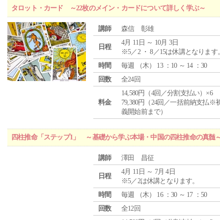
タロット・カード ～22枚のメイン・カードについて詳しく学ぶ～
講師
森信 彰雄
4月 11日 ～ 10月 3日
日程
※5／2 ・ 8／15は休講となります
時間
毎週 （
木
） 13 ：10 ～ 14 ：30
回数
全24回
14,580円（4回／分割支払い）×6
料金
79,380円（24回／一括前納支払※
義開始前まで）
四柱推命「ステップ1」 ～基礎から学ぶ本場・中国の四柱推命の真髄
講師
澤田 昌征
4月 11日 ～ 7月 4日
日程
※5／2は休講となります。
時間
毎週 （
木
） 16 ：30 ～ 17 ：50
回数
全12回