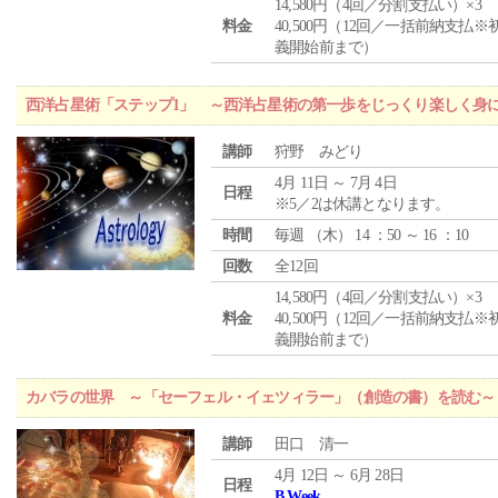
14,580円（4回／分割支払い）×3
料金
40,500円（12回／一括前納支払※
義開始前まで）
西洋占星術「ステップ1」 ～西洋占星術の第一歩をじっくり楽しく身
講師
狩野 みどり
4月 11日 ～ 7月 4日
日程
※5／2は休講となります。
時間
毎週 （
木
） 14 ：50 ～ 16 ：10
回数
全12回
14,580円（4回／分割支払い）×3
料金
40,500円（12回／一括前納支払※
義開始前まで）
カバラの世界 ～「セーフェル・イェツィラー」（創造の書）を読む～
講師
田口 清一
4月 12日 ～ 6月 28日
日程
B Week