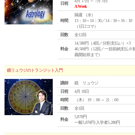
4月 17日 ～ 7月 3日
日程
A Week
隔週 （
水
）
時間
13：10～14：30／14：50～16：10
（1日2コマ）
回数
全12回
14,580円（4回／分割支払い）×3
料金
40,500円（12回／一括前納支払※
義開始前まで）
鏡リュウジのトランジット入門
講師
鏡 リュウジ
日程
4月 18日
時間
（
木
） 19 ：00 ～ 21 ：00
回数
全1回
5,870円
料金
一般5,870円/入学者5,280円