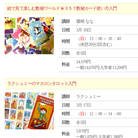
絵で見て楽しむ数秘ワールド★３５７数秘カード使い方入門
講師
珊瑚 なな
日程
3月 10日
（
日
） 13 ：00 ～ 18 ：40
時間
（休憩20分2回含む）
回数
全1回
14,670円
料金
一般14,670円/入学者13,200円
ラクシュミーのマカロンタロット入門
講師
ラクシュミー
日程
3月 17日
時間
（
日
） 12 ：00 ～ 14 ：00
回数
全1回
5,870円
料金
一般5,870円/入学者5,280円