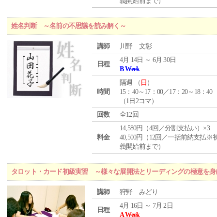
義開始前まで）
姓名判断 ～名前の不思議を読み解く～
講師
川野 文彰
4月 14日 ～ 6月 30日
日程
B Week
隔週 （
日
）
時間
15：40～17：00／17：20～18：40
（1日2コマ）
回数
全12回
14,580円（4回／分割支払い）×3
料金
40,500円（12回／一括前納支払※
義開始前まで）
タロット・カード初級実習 ～様々な展開法とリーディングの極意を身
講師
狩野 みどり
4月 16日 ～ 7月 2日
日程
A Week