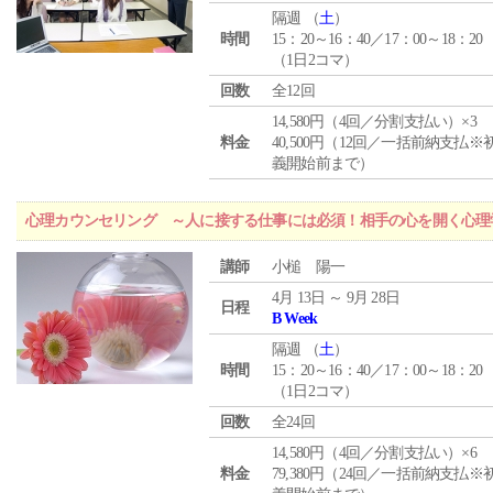
隔週 （
土
）
時間
15：20～16：40／17：00～18：20
（1日2コマ）
回数
全12回
14,580円（4回／分割支払い）×3
料金
40,500円（12回／一括前納支払※
義開始前まで）
心理カウンセリング ～人に接する仕事には必須！相手の心を開く心理
講師
小槌 陽一
4月 13日 ～ 9月 28日
日程
B Week
隔週 （
土
）
時間
15：20～16：40／17：00～18：20
（1日2コマ）
回数
全24回
14,580円（4回／分割支払い）×6
料金
79,380円（24回／一括前納支払※