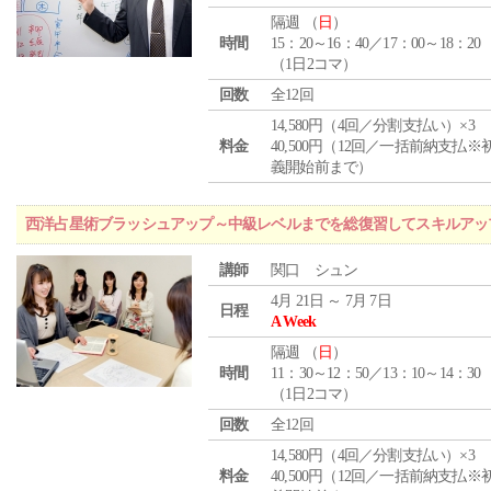
隔週 （
日
）
時間
15：20～16：40／17：00～18：20
（1日2コマ）
回数
全12回
14,580円（4回／分割支払い）×3
料金
40,500円（12回／一括前納支払※
義開始前まで）
西洋占星術ブラッシュアップ～中級レベルまでを総復習してスキルアッ
講師
関口 シュン
4月 21日 ～ 7月 7日
日程
A Week
隔週 （
日
）
時間
11：30～12：50／13：10～14：30
（1日2コマ）
回数
全12回
14,580円（4回／分割支払い）×3
料金
40,500円（12回／一括前納支払※