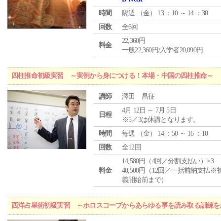
時間
隔週 （
金
） 13 ：10 ～ 14 ：30
回数
全6回
22,360円
料金
一般22,360円/入学者20,090円
四柱推命初級実習 ～実例から身につける！本場・中国の四柱推命～
講師
澤田 昌征
4月 12日 ～ 7月 5日
日程
※5／3は休講となります。
時間
毎週 （
金
） 14 ：50 ～ 16 ：10
回数
全12回
14,580円（4回／分割支払い）×3
料金
40,500円（12回／一括前納支払※
義開始前まで）
西洋占星術初級実習 ～ホロスコープからあらゆる事を読み取る訓練を