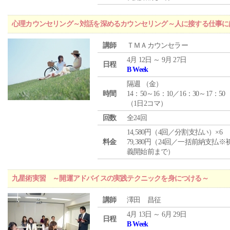
心理カウンセリング～対話を深めるカウンセリング～人に接する仕事には
講師
ＴＭＡカウンセラー
4月 12日 ～ 9月 27日
日程
B Week
隔週 （
金
）
時間
14：50～16：10／16：30～17：50
（1日2コマ）
回数
全24回
14,580円（4回／分割支払い）×6
料金
79,380円（24回／一括前納支払※
義開始前まで）
九星術実習 ～開運アドバイスの実践テクニックを身につける～
講師
澤田 昌征
4月 13日 ～ 6月 29日
日程
B Week