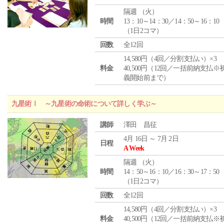
隔週 （
火
）
時間
13：10～14：30／14：50～16：10
（1日2コマ）
回数
全12回
14,580円（4回／分割支払い）×3
料金
40,500円（12回／一括前納支払※
義開始前まで）
九星術Ⅰ ～九星術の命術について詳しく学ぶ～
講師
澤田 昌征
4月 16日 ～ 7月 2日
日程
A Week
隔週 （
火
）
時間
14：50～16：10／16：30～17：50
（1日2コマ）
回数
全12回
14,580円（4回／分割支払い）×3
料金
40,500円（12回／一括前納支払※