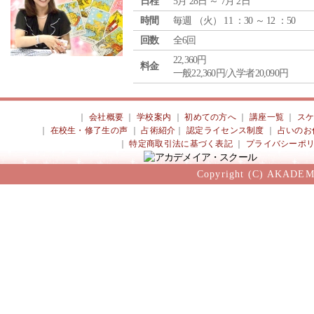
日程
5月 28日 ～ 7月 2日
時間
毎週 （
火
） 11 ：30 ～ 12 ：50
回数
全6回
22,360円
料金
一般22,360円/入学者20,090円
｜
会社概要
｜
学校案内
｜
初めての方へ
｜
講座一覧
｜
ス
｜
在校生・修了生の声
｜
占術紹介
｜
認定ライセンス制度
｜
占いのお
｜
特定商取引法に基づく表記
｜
プライバシーポ
Copyright (C) AKADEM