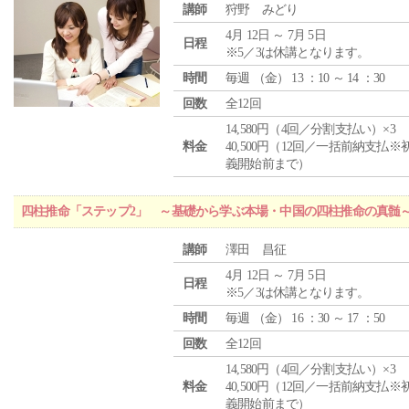
講師
狩野 みどり
4月 12日 ～ 7月 5日
日程
※5／3は休講となります。
時間
毎週 （
金
） 13 ：10 ～ 14 ：30
回数
全12回
14,580円（4回／分割支払い）×3
料金
40,500円（12回／一括前納支払※
義開始前まで）
四柱推命「ステップ2」 ～基礎から学ぶ本場・中国の四柱推命の真髄
講師
澤田 昌征
4月 12日 ～ 7月 5日
日程
※5／3は休講となります。
時間
毎週 （
金
） 16 ：30 ～ 17 ：50
回数
全12回
14,580円（4回／分割支払い）×3
料金
40,500円（12回／一括前納支払※
義開始前まで）