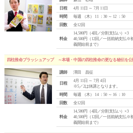
日程
4月 11日 ～ 7月 11日
時間
毎週 （
木
） 11 ：30 ～ 12 ：50
回数
全12回
14,580円（4回／分割支払い）×3
料金
40,500円（12回／一括前納支払※
義開始前まで）
四柱推命ブラッシュアップ ～本場・中国の四柱推命の更なる秘伝を公
講師
澤田 昌征
4月 11日 ～ 7月 4日
日程
※5／2は休講となります。
時間
毎週 （
木
） 14 ：50 ～ 16 ：10
回数
全12回
14,580円（4回／分割支払い）×3
料金
40,500円（12回／一括前納支払※
義開始前まで）