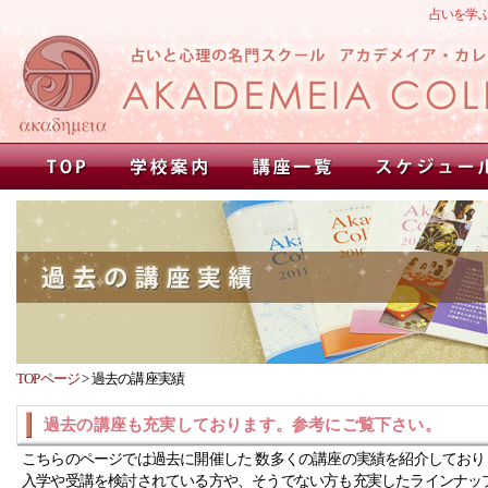
占いを学
TOPページ
>
過去の講座実績
過去の講座も充実しております。参考にご覧下さい。
こちらのページでは過去に開催した 数多くの講座の実績を紹介しており
入学や受講を検討されている方や、そうでない方も充実したラインナッ