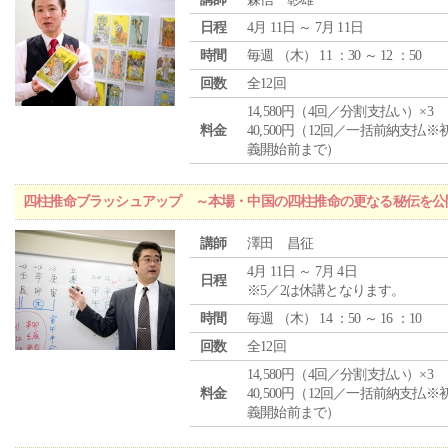
日程
4月 11日 ～ 7月 11日
時間
毎週 （
木
） 11 ：30 ～ 12 ：50
回数
全12回
14,580円（4回／分割支払い）×3
料金
40,500円（12回／一括前納支払※
義開始前まで）
四柱推命ブラッシュアップ ～本場・中国の四柱推命の更なる秘伝を公
講師
澤田 昌征
4月 11日 ～ 7月 4日
日程
※5／2は休講となります。
時間
毎週 （
木
） 14 ：50 ～ 16 ：10
回数
全12回
14,580円（4回／分割支払い）×3
料金
40,500円（12回／一括前納支払※
義開始前まで）