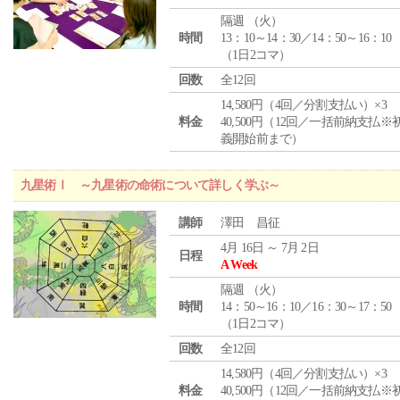
隔週 （
火
）
時間
13：10～14：30／14：50～16：10
（1日2コマ）
回数
全12回
14,580円（4回／分割支払い）×3
料金
40,500円（12回／一括前納支払※
義開始前まで）
九星術Ⅰ ～九星術の命術について詳しく学ぶ～
講師
澤田 昌征
4月 16日 ～ 7月 2日
日程
A Week
隔週 （
火
）
時間
14：50～16：10／16：30～17：50
（1日2コマ）
回数
全12回
14,580円（4回／分割支払い）×3
料金
40,500円（12回／一括前納支払※