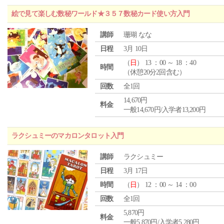
絵で見て楽しむ数秘ワールド★３５７数秘カード使い方入門
講師
珊瑚 なな
日程
3月 10日
（
日
） 13 ：00 ～ 18 ：40
時間
（休憩20分2回含む）
回数
全1回
14,670円
料金
一般14,670円/入学者13,200円
ラクシュミーのマカロンタロット入門
講師
ラクシュミー
日程
3月 17日
時間
（
日
） 12 ：00 ～ 14 ：00
回数
全1回
5,870円
料金
一般5,870円/入学者5,280円