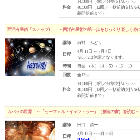
14,580円（4回／分割支払い）×3
料金
40,500円（12回／一括前納支払※
義開始前まで）
西洋占星術「ステップ1」 ～西洋占星術の第一歩をじっくり楽しく身
講師
狩野 みどり
4月 11日 ～ 7月 4日
日程
※5／2は休講となります。
時間
毎週 （
木
） 14 ：50 ～ 16 ：10
回数
全12回
14,580円（4回／分割支払い）×3
料金
40,500円（12回／一括前納支払※
義開始前まで）
カバラの世界 ～「セーフェル・イェツィラー」（創造の書）を読む～
講師
田口 清一
4月 12日 ～ 6月 28日
日程
B Week