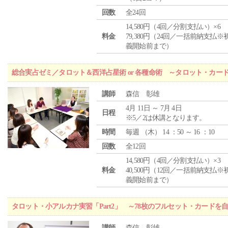
回数
全24回
14,580円（4回／分割支払い）×6
料金
79,380円（24回／一括前納支払※
義開始前まで）
総合実占ゼミ／タロット＆西洋占星術 or 各種命術 ～タロット・カ
講師
森信 彰雄
4月 11日 ～ 7月 4日
日程
※5／2は休講となります。
時間
毎週 （
木
） 14 ：50 ～ 16 ：10
回数
全12回
14,580円（4回／分割支払い）×3
料金
40,500円（12回／一括前納支払※
義開始前まで）
タロット・小アルカナ実習「Part2」 ～78枚のフルセット・カードを
講師
森信 彰雄