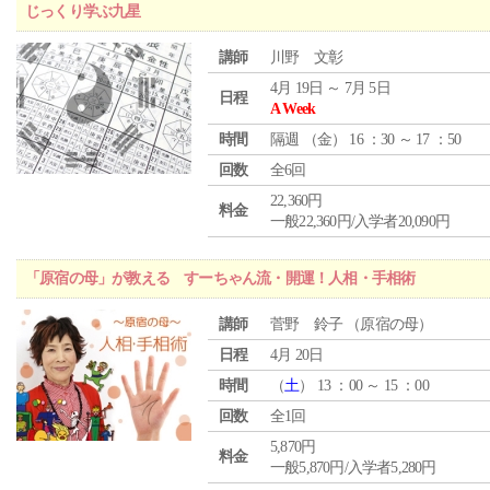
じっくり学ぶ九星
講師
川野 文彰
4月 19日 ～ 7月 5日
日程
A Week
時間
隔週 （
金
） 16 ：30 ～ 17 ：50
回数
全6回
22,360円
料金
一般22,360円/入学者20,090円
「原宿の母」が教える すーちゃん流・開運！人相・手相術
講師
菅野 鈴子 （原宿の母）
日程
4月 20日
時間
（
土
） 13 ：00 ～ 15 ：00
回数
全1回
5,870円
料金
一般5,870円/入学者5,280円