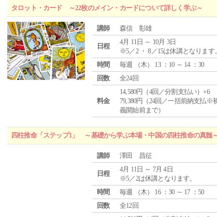
タロット・カード ～22枚のメイン・カードについて詳しく学ぶ～
講師
森信 彰雄
4月 11日 ～ 10月 3日
日程
※5／2 ・ 8／15は休講となります
時間
毎週 （
木
） 13 ：10 ～ 14 ：30
回数
全24回
14,580円（4回／分割支払い）×6
料金
79,380円（24回／一括前納支払※
義開始前まで）
四柱推命「ステップ1」 ～基礎から学ぶ本場・中国の四柱推命の真髄
講師
澤田 昌征
4月 11日 ～ 7月 4日
日程
※5／2は休講となります。
時間
毎週 （
木
） 16 ：30 ～ 17 ：50
回数
全12回