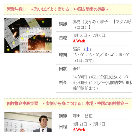
紫微斗数Ⅱ ～恐いほどよく当たる！ 中国占星術の奥義～
赤見（あかみ）淑子 【マダム呼
講師
（ココ）】
4月 20日 ～ 7月 6日
日程
A Week
隔週 （
土
）
時間
15：00～16：20／16：40～18：00
（1日2コマ）
回数
全12回
14,580円（4回／分割支払い）×3
料金
40,500円（12回／一括前納支払※
義開始前まで）
四柱推命中級実習 ～実例から身につける！ 本場・中国の四柱推命～
講師
澤田 昌征
4月 21日 ～ 7月 7日
日程
A Week