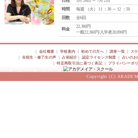
日程
5月 28日 ～ 7月 2日
時間
毎週 （
火
） 11 ：30 ～ 12 ：50
回数
全6回
22,360円
料金
一般22,360円/入学者20,090円
｜
会社概要
｜
学校案内
｜
初めての方へ
｜
講座一覧
｜
ス
｜
在校生・修了生の声
｜
占術紹介
｜
認定ライセンス制度
｜
占いのお
｜
特定商取引法に基づく表記
｜
プライバシーポ
Copyright (C) AKADEM