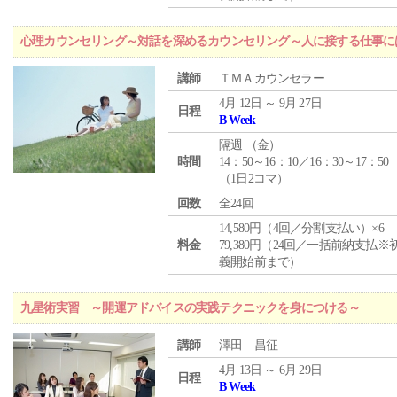
心理カウンセリング～対話を深めるカウンセリング～人に接する仕事には
講師
ＴＭＡカウンセラー
4月 12日 ～ 9月 27日
日程
B Week
隔週 （
金
）
時間
14：50～16：10／16：30～17：50
（1日2コマ）
回数
全24回
14,580円（4回／分割支払い）×6
料金
79,380円（24回／一括前納支払※
義開始前まで）
九星術実習 ～開運アドバイスの実践テクニックを身につける～
講師
澤田 昌征
4月 13日 ～ 6月 29日
日程
B Week