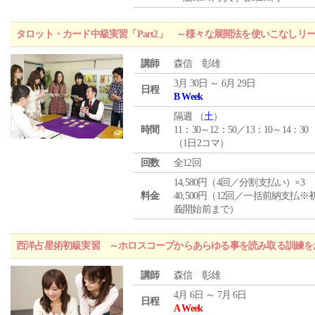
タロット・カード中級実習「Part2」 ～様々な展開法を使いこなしリ
講師
森信 彰雄
3月 30日 ～ 6月 29日
日程
B Week
隔週 （
土
）
時間
11：30～12：50／13：10～14：30
（1日2コマ）
回数
全12回
14,580円（4回／分割支払い）×3
料金
40,500円（12回／一括前納支払※
義開始前まで）
西洋占星術初級実習 ～ホロスコープからあらゆる事を読み取る訓練を
講師
森信 彰雄
4月 6日 ～ 7月 6日
日程
A Week