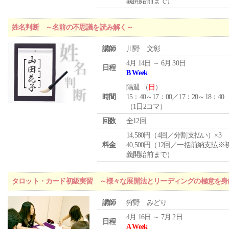
義開始前まで）
姓名判断 ～名前の不思議を読み解く～
講師
川野 文彰
4月 14日 ～ 6月 30日
日程
B Week
隔週 （
日
）
時間
15：40～17：00／17：20～18：40
（1日2コマ）
回数
全12回
14,580円（4回／分割支払い）×3
料金
40,500円（12回／一括前納支払※
義開始前まで）
タロット・カード初級実習 ～様々な展開法とリーディングの極意を身
講師
狩野 みどり
4月 16日 ～ 7月 2日
日程
A Week