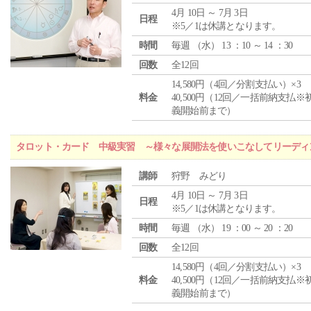
4月 10日 ～ 7月 3日
日程
※5／1は休講となります。
時間
毎週 （
水
） 13 ：10 ～ 14 ：30
回数
全12回
14,580円（4回／分割支払い）×3
料金
40,500円（12回／一括前納支払※
義開始前まで）
タロット・カード 中級実習 ～様々な展開法を使いこなしてリーディ
講師
狩野 みどり
4月 10日 ～ 7月 3日
日程
※5／1は休講となります。
時間
毎週 （
水
） 19 ：00 ～ 20 ：20
回数
全12回
14,580円（4回／分割支払い）×3
料金
40,500円（12回／一括前納支払※
義開始前まで）