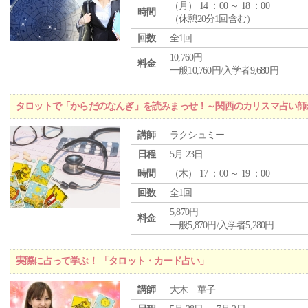
（
月
） 14 ：00 ～ 18 ：00
時間
（休憩20分1回含む）
回数
全1回
10,760円
料金
一般10,760円/入学者9,680円
タロットで「からだのなんぎ」を読みまっせ！～関西のカリスマ占い師
講師
ラクシュミー
日程
5月 23日
時間
（
木
） 17 ：00 ～ 19 ：00
回数
全1回
5,870円
料金
一般5,870円/入学者5,280円
実際に占って学ぶ！ 「タロット・カード占い」
講師
大木 華子