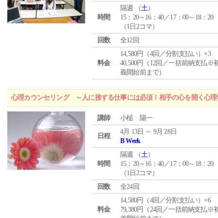
隔週 （
土
）
時間
15：20～16：40／17：00～18：20
（1日2コマ）
回数
全12回
14,580円（4回／分割支払い）×3
料金
40,500円（12回／一括前納支払※
義開始前まで）
心理カウンセリング ～人に接する仕事には必須！相手の心を開く心理
講師
小槌 陽一
4月 13日 ～ 9月 28日
日程
B Week
隔週 （
土
）
時間
15：20～16：40／17：00～18：20
（1日2コマ）
回数
全24回
14,580円（4回／分割支払い）×6
料金
79,380円（24回／一括前納支払※