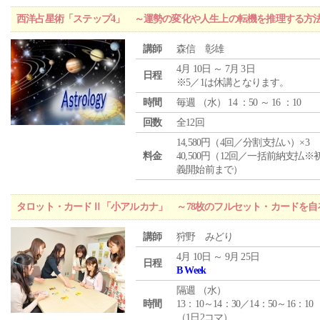
西洋占星術「ステップ4」 ～運勢の変化や人生上の転機を推理する方
講師
森信 彰雄
4月 10日 ～ 7月 3日
日程
※5／1は休講となります。
時間
毎週 （
水
） 14 ：50 ～ 16 ：10
回数
全12回
14,580円（4回／分割支払い）×3
料金
40,500円（12回／一括前納支払※
義開始前まで）
タロット・カードⅡ「小アルカナ」 ～78枚のフルセット・カードを自
講師
狩野 みどり
4月 10日 ～ 9月 25日
日程
B Week
隔週 （
水
）
時間
13：10～14：30／14：50～16：10
（1日2コマ）