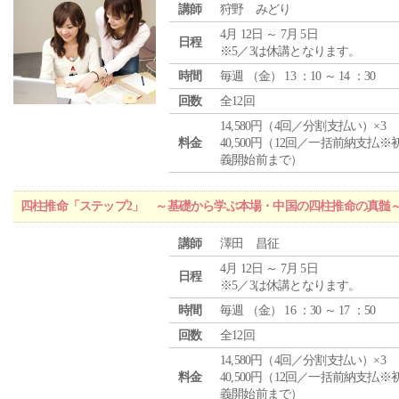
講師
狩野 みどり
4月 12日 ～ 7月 5日
日程
※5／3は休講となります。
時間
毎週 （
金
） 13 ：10 ～ 14 ：30
回数
全12回
14,580円（4回／分割支払い）×3
料金
40,500円（12回／一括前納支払※
義開始前まで）
四柱推命「ステップ2」 ～基礎から学ぶ本場・中国の四柱推命の真髄
講師
澤田 昌征
4月 12日 ～ 7月 5日
日程
※5／3は休講となります。
時間
毎週 （
金
） 16 ：30 ～ 17 ：50
回数
全12回
14,580円（4回／分割支払い）×3
料金
40,500円（12回／一括前納支払※
義開始前まで）