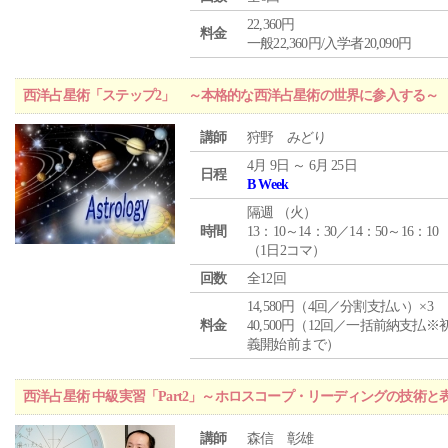
22,360円
料金
一般22,360円/入学者20,090円
西洋占星術「ステップ2」 ～本格的な西洋占星術の世界に参入する～
講師
狩野 みどり
4月 9日 ～ 6月 25日
日程
B Week
隔週 （
火
）
時間
13：10～14：30／14：50～16：10
（1日2コマ）
回数
全12回
14,580円（4回／分割支払い）×3
料金
40,500円（12回／一括前納支払※
義開始前まで）
西洋占星術 中級実習「Part2」～ホロスコープ・リーディングの技術
講師
森信 彰雄