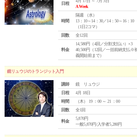
4月 17日 ～ 7月 3日
日程
A Week
隔週 （
水
）
時間
13：10～14：30／14：50～16：10
（1日2コマ）
回数
全12回
14,580円（4回／分割支払い）×3
料金
40,500円（12回／一括前納支払※
義開始前まで）
鏡リュウジのトランジット入門
講師
鏡 リュウジ
日程
4月 18日
時間
（
木
） 19 ：00 ～ 21 ：00
回数
全1回
5,870円
料金
一般5,870円/入学者5,280円