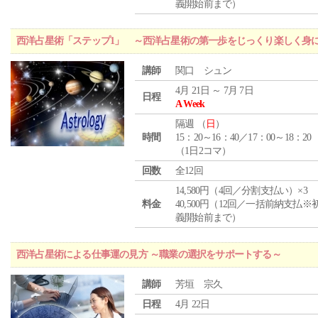
義開始前まで）
西洋占星術「ステップ1」 ～西洋占星術の第一歩をじっくり楽しく身
講師
関口 シュン
4月 21日 ～ 7月 7日
日程
A Week
隔週 （
日
）
時間
15：20～16：40／17：00～18：20
（1日2コマ）
回数
全12回
14,580円（4回／分割支払い）×3
料金
40,500円（12回／一括前納支払※
義開始前まで）
西洋占星術による仕事運の見方 ～職業の選択をサポートする～
講師
芳垣 宗久
日程
4月 22日