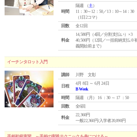
隔週 （
土
）
時間
11：30～12：50／13：10～14：30
（1日2コマ）
回数
全12回
14,580円（4回／分割支払い）×3
料金
40,500円（12回／一括前納支払※
義開始前まで）
イーチンタロット入門
講師
川野 文彰
4月 8日 ～ 6月 24日
日程
B Week
時間
隔週 （
月
） 16 ：30 ～ 17 ：50
回数
全6回
22,360円
料金
一般22,360円/入学者20,090円
手相初級実習 ～手相の実践テクニックを身につける～