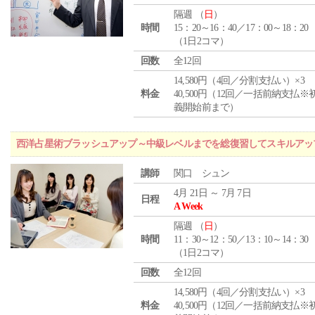
隔週 （
日
）
時間
15：20～16：40／17：00～18：20
（1日2コマ）
回数
全12回
14,580円（4回／分割支払い）×3
料金
40,500円（12回／一括前納支払※
義開始前まで）
西洋占星術ブラッシュアップ～中級レベルまでを総復習してスキルアッ
講師
関口 シュン
4月 21日 ～ 7月 7日
日程
A Week
隔週 （
日
）
時間
11：30～12：50／13：10～14：30
（1日2コマ）
回数
全12回
14,580円（4回／分割支払い）×3
料金
40,500円（12回／一括前納支払※