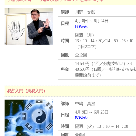
講師
川野 文彰
4月 8日 ～ 6月 24日
日程
B Week
隔週 （
月
）
時間
13：10～14：30／14：50～16：10
（1日2コマ）
回数
全12回
14,580円（4回／分割支払い）×3
料金
40,500円（12回／一括前納支払※
義開始前まで）
易占入門（周易入門）
講師
中嶋 真澄
4月 9日 ～ 6月 25日
日程
B Week
時間
隔週 （
火
） 13 ：10 ～ 14 ：30
回数
全6回