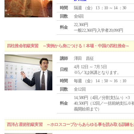
時間
隔週 （
金
） 13 ：10 ～ 14 ：30
回数
全6回
22,360円
料金
一般22,360円/入学者20,090円
四柱推命初級実習 ～実例から身につける！本場・中国の四柱推命～
講師
澤田 昌征
4月 12日 ～ 7月 5日
日程
※5／3は休講となります。
時間
毎週 （
金
） 14 ：50 ～ 16 ：10
回数
全12回
14,580円（4回／分割支払い）×3
料金
40,500円（12回／一括前納支払※
義開始前まで）
西洋占星術初級実習 ～ホロスコープからあらゆる事を読み取る訓練を