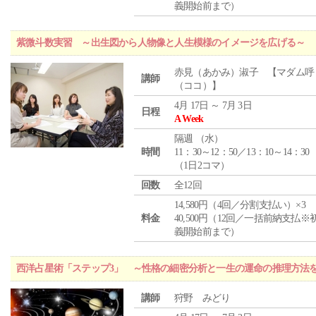
義開始前まで）
紫微斗数実習 ～出生図から人物像と人生模様のイメージを広げる～
赤見（あかみ）淑子 【マダム呼
講師
（ココ）】
4月 17日 ～ 7月 3日
日程
A Week
隔週 （
水
）
時間
11：30～12：50／13：10～14：30
（1日2コマ）
回数
全12回
14,580円（4回／分割支払い）×3
料金
40,500円（12回／一括前納支払※
義開始前まで）
西洋占星術「ステップ3」 ～性格の細密分析と一生の運命の推理方法
講師
狩野 みどり