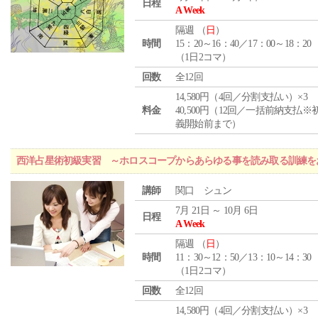
日程
A Week
隔週 （
日
）
時間
15：20～16：40／17：00～18：20
（1日2コマ）
回数
全12回
14,580円（4回／分割支払い）×3
料金
40,500円（12回／一括前納支払※
義開始前まで）
西洋占星術初級実習 ～ホロスコープからあらゆる事を読み取る訓練を
講師
関口 シュン
7月 21日 ～ 10月 6日
日程
A Week
隔週 （
日
）
時間
11：30～12：50／13：10～14：30
（1日2コマ）
回数
全12回
14,580円（4回／分割支払い）×3