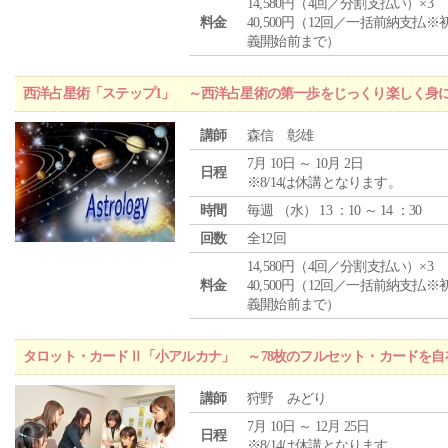
14,580円（4回／分割支払い）×3
料金
40,500円（12回／一括前納支払※
義開始前まで）
西洋占星術「ステップ1」 ～西洋占星術の第一歩をじっくり楽しく身
講師
森信 彰雄
7月 10日 ～ 10月 2日
日程
※8/14は休講となります。
時間
毎週 （
水
） 13 ：10 ～ 14 ：30
回数
全12回
14,580円（4回／分割支払い）×3
料金
40,500円（12回／一括前納支払※
義開始前まで）
タロット・カードⅡ「小アルカナ」 ～78枚のフルセット・カードを自
講師
狩野 みどり
7月 10日 ～ 12月 25日
日程
※8/14は休講となります。