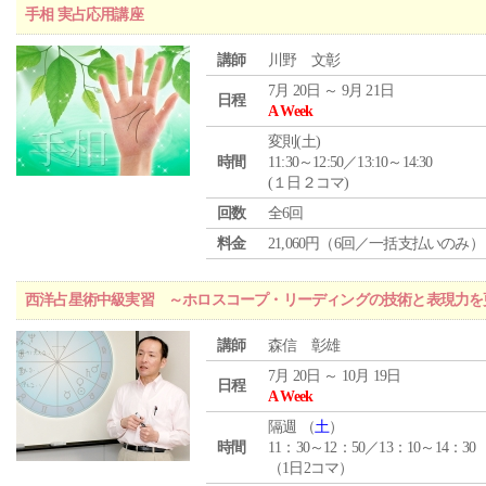
手相 実占応用講座
講師
川野 文彰
7月 20日 ～ 9月 21日
日程
A Week
変則(土)
時間
11:30～12:50／13:10～14:30
(１日２コマ)
回数
全6回
料金
21,060円（6回／一括支払いのみ）
西洋占星術中級実習 ～ホロスコープ・リーディングの技術と表現力を
講師
森信 彰雄
7月 20日 ～ 10月 19日
日程
A Week
隔週 （
土
）
時間
11：30～12：50／13：10～14：30
（1日2コマ）