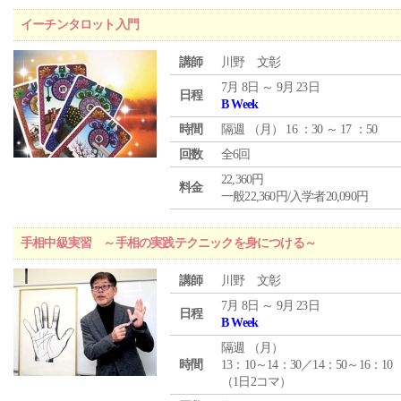
イーチンタロット入門
講師
川野 文彰
7月 8日 ～ 9月 23日
日程
B Week
時間
隔週 （
月
） 16 ：30 ～ 17 ：50
回数
全6回
22,360円
料金
一般22,360円/入学者20,090円
手相中級実習 ～手相の実践テクニックを身につける～
講師
川野 文彰
7月 8日 ～ 9月 23日
日程
B Week
隔週 （
月
）
時間
13：10～14：30／14：50～16：10
（1日2コマ）