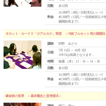
回数
全12回
14,580円（4回／分割支払い）×3
料金
40,500円（12回／一括前納支払※
義開始前まで）
タロット・カードⅡ「小アルカナ」実習 ～78枚フルセット用の展開
講師
狩野 みどり
7月 11日 ～ 10月 3日
日程
※8/15は休講となります。
時間
毎週 （
木
） 13 ：10 ～ 14 ：30
回数
全12回
14,580円（4回／分割支払い）×3
料金
40,500円（12回／一括前納支払※
義開始前まで）
錬金術の世界 ～基本概念と思考様式～
講師
田口 清一