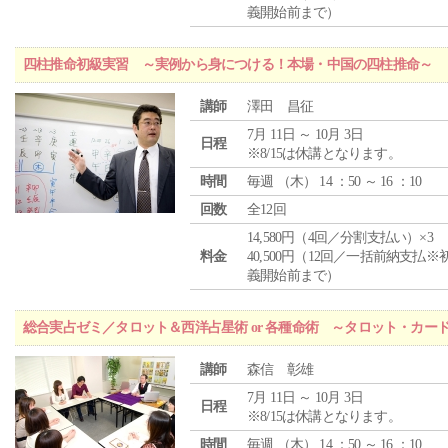
義開始前まで）
四柱推命初級実習 ～実例から身につける！本場・中国の四柱推命～
講師
澤田 昌征
7月 11日 ～ 10月 3日
日程
※8/15は休講となります。
時間
毎週 （
木
） 14 ：50 ～ 16 ：10
回数
全12回
14,580円（4回／分割支払い）×3
料金
40,500円（12回／一括前納支払※
義開始前まで）
総合実占ゼミ／タロット＆西洋占星術 or 各種命術 ～タロット・カ
講師
森信 彰雄
7月 11日 ～ 10月 3日
日程
※8/15は休講となります。
時間
毎週 （
木
） 14 ：50 ～ 16 ：10