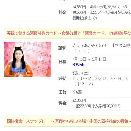
14,580円（4回／分割支払い）×3
料金
40,500円（12回／一括前納支払※
義開始前まで）
実践で使える紫微斗数カード ～命盤分析と「紫微カード」で縦横無尽
赤見（あかみ）淑子 【マダム呼
講師
（ココ）】
7月 13日 ～ 9月 14日
日程
B Week
変則（土）
時間
11：30～12：50／13：10～14：30
（1日2コマ）
回数
全6回
22,360円
料金
一般22,360円/入学者20,090円
四柱推命「ステップ1」 ～基礎から学ぶ本場・中国の四柱推命の真髄