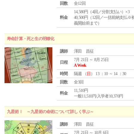
回数
全12回
14,580円（4回／分割支払い）×3
料金
40,500円（12回／一括前納支払※
義開始前まで）
寿命計算・死と生の明瞭化
講師
澤田 昌征
7月 21日 ～ 8月 25日
日程
A Week
時間
隔週 （
日
） 13 ：10 ～ 14 ：30
回数
全3回
11,510円
料金
一般11,510円/入学者10,370円
九星術Ⅰ ～九星術の命術について詳しく学ぶ～
講師
澤田 昌征
7月 21日 ～ 10月 6日