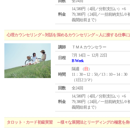
回数
全24回
14,580円（4回／分割支払い）×6
料金
79,380円（24回／一括前納支払※
義開始前まで）
心理カウンセリング～対話を深めるカウンセリング～人に接する仕事には
講師
ＴＭＡカウンセラー
7月 14日 ～ 12月 22日
日程
B Week
隔週 （
日
）
時間
11：30～12：50／13：10～14：30
（1日2コマ）
回数
全24回
14,580円（4回／分割支払い）×6
料金
79,380円（24回／一括前納支払※
義開始前まで）
タロット・カード初級実習 ～様々な展開法とリーディングの極意を身