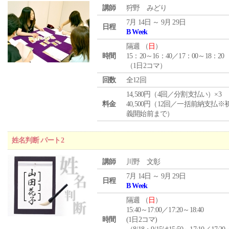
講師
狩野 みどり
7月 14日 ～ 9月 29日
日程
B Week
隔週 （
日
）
時間
15：20～16：40／17：00～18：20
（1日2コマ）
回数
全12回
14,580円（4回／分割支払い）×3
料金
40,500円（12回／一括前納支払※
義開始前まで）
姓名判断 パート2
講師
川野 文彰
7月 14日 ～ 9月 29日
日程
B Week
隔週 （
日
）
15:40～17:00／17:20～18:40
時間
(1日2コマ)