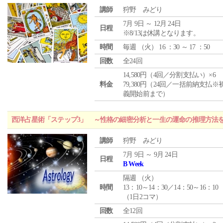
講師
狩野 みどり
7月 9日 ～ 12月 24日
日程
※8/13は休講となります。
時間
毎週 （
火
） 16 ：30 ～ 17 ：50
回数
全24回
14,580円（4回／分割支払い）×6
料金
79,380円（24回／一括前納支払※
義開始前まで）
西洋占星術「ステップ3」 ～性格の細密分析と一生の運命の推理方法
講師
狩野 みどり
7月 9日 ～ 9月 24日
日程
B Week
隔週 （
火
）
時間
13：10～14：30／14：50～16：10
（1日2コマ）
回数
全12回