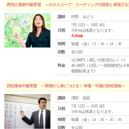
西洋占星術中級実習 ～ホロスコープ・リーディングの技術と表現力を
講師
狩野 みどり
7月 12日 ～ 10月 4日
日程
※8/16は休講となります。
A Week
時間
毎週 （
金
） 13 ：10 ～ 14 ：30
回数
全12回
14,580円（4回／分割支払い）×3
料金
40,500円（12回／一括前納支払※
義開始前まで）
四柱推命中級実習 ～実例から身につける！ 本場・中国の四柱推命～
講師
澤田 昌征
7月 12日 ～ 10月 4日
日程
※8/16は休講となります。
時間
毎週 （
金
） 14 ：50 ～ 16 ：10
回数
全12回