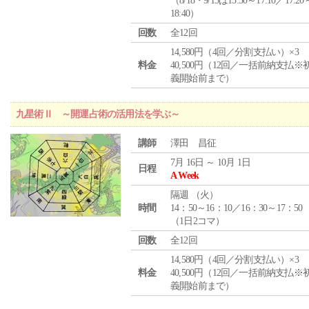
（8/18・9/15は15:50～17:10／17:20
18:40）
回数
全12回
14,580円（4回／分割支払い）×3
料金
40,500円（12回／一括前納支払※
義開始前まで）
九星術Ⅱ ～開運占術の活用法を学ぶ～
講師
澤田 昌征
7月 16日 ～ 10月 1日
日程
A Week
隔週 （
火
）
時間
14：50～16：10／16：30～17：50
（1日2コマ）
回数
全12回
14,580円（4回／分割支払い）×3
料金
40,500円（12回／一括前納支払※
義開始前まで）