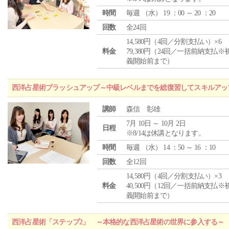
時間
毎週 （
水
） 19 ：00 ～ 20 ：20
回数
全24回
14,580円（4回／分割支払い）×6
料金
79,380円（24回／一括前納支払※
義開始前まで）
西洋占星術ブラッシュアップ～中級レベルまでを総復習してスキルアッ
講師
森信 彰雄
7月 10日 ～ 10月 2日
日程
※8/14は休講となります。
時間
毎週 （
水
） 14 ：50 ～ 16 ：10
回数
全12回
14,580円（4回／分割支払い）×3
料金
40,500円（12回／一括前納支払※
義開始前まで）
西洋占星術「ステップ2」 ～本格的な西洋占星術の世界に参入する～