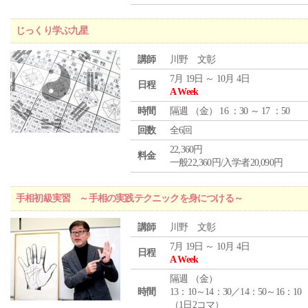
じっくり学ぶ九星
講師
川野 文彰
7月 19日 ～ 10月 4日
日程
A Week
時間
隔週 （
金
） 16 ：30 ～ 17 ：50
回数
全6回
22,360円
料金
一般22,360円/入学者20,090円
手相初級実習 ～手相の実践テクニックを身につける～
講師
川野 文彰
7月 19日 ～ 10月 4日
日程
A Week
隔週 （
金
）
時間
13：10～14：30／14：50～16：10
（1日2コマ）