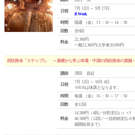
7月 12日 ～ 9月 27日
日程
B Week
時間
隔週 （
金
） 13 ：10 ～ 14 ：30
回数
全6回
22,360円
料金
一般22,360円/入学者20,090円
四柱推命「ステップ3」 ～基礎から学ぶ本場・中国の四柱推命の真髄
講師
澤田 昌征
7月 12日 ～ 10月 4日
日程
※8/16は休講となります。
時間
毎週 （
金
） 16 ：30 ～ 17 ：50
回数
全12回
14,580円（4回／分割支払い）×3
料金
40,500円（12回／一括前納支払※
義開始前まで）