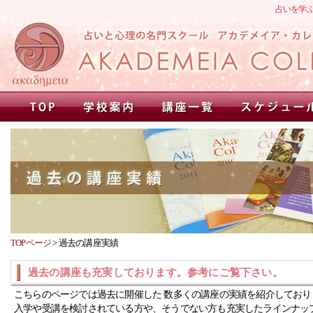
占いを学
TOPページ
>
過去の講座実績
過去の講座も充実しております。参考にご覧下さい。
こちらのページでは過去に開催した 数多くの講座の実績を紹介しており
入学や受講を検討されている方や、そうでない方も充実したラインナッ