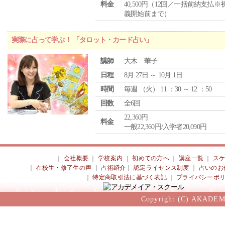
料金
40,500円（12回／一括前納支払※
義開始前まで）
実際に占って学ぶ！ 「タロット・カード占い」
講師
大木 華子
日程
8月 27日 ～ 10月 1日
時間
毎週 （
火
） 11 ：30 ～ 12 ：50
回数
全6回
22,360円
料金
一般22,360円/入学者20,090円
｜
会社概要
｜
学校案内
｜
初めての方へ
｜
講座一覧
｜
ス
｜
在校生・修了生の声
｜
占術紹介
｜
認定ライセンス制度
｜
占いのお
｜
特定商取引法に基づく表記
｜
プライバシーポ
Copyright (C) AKADEM