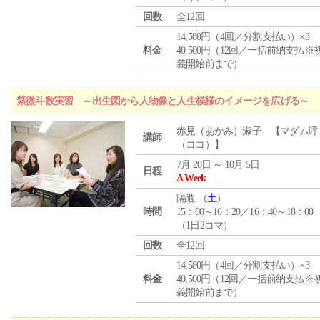
回数
全12回
14,580円（4回／分割支払い）×3
料金
40,500円（12回／一括前納支払※
義開始前まで）
紫微斗数実習 ～出生図から人物像と人生模様のイメージを広げる～
赤見（あかみ）淑子 【マダム呼
講師
（ココ）】
7月 20日 ～ 10月 5日
日程
A Week
隔週 （
土
）
時間
15：00～16：20／16：40～18：00
（1日2コマ）
回数
全12回
14,580円（4回／分割支払い）×3
料金
40,500円（12回／一括前納支払※
義開始前まで）