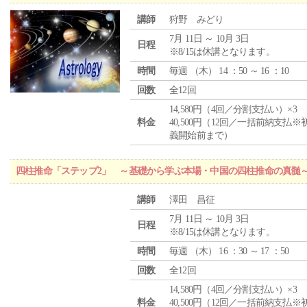
講師
狩野 みどり
7月 11日 ～ 10月 3日
日程
※8/15は休講となります。
時間
毎週 （
木
） 14 ：50 ～ 16 ：10
回数
全12回
14,580円（4回／分割支払い）×3
料金
40,500円（12回／一括前納支払※
義開始前まで）
四柱推命「ステップ2」 ～基礎から学ぶ本場・中国の四柱推命の真髄
講師
澤田 昌征
7月 11日 ～ 10月 3日
日程
※8/15は休講となります。
時間
毎週 （
木
） 16 ：30 ～ 17 ：50
回数
全12回
14,580円（4回／分割支払い）×3
料金
40,500円（12回／一括前納支払※