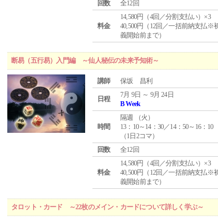
回数
全12回
14,580円（4回／分割支払い）×3
料金
40,500円（12回／一括前納支払※
義開始前まで）
断易（五行易）入門編 ～仙人秘伝の未来予知術～
講師
保坂 昌利
7月 9日 ～ 9月 24日
日程
B Week
隔週 （
火
）
時間
13：10～14：30／14：50～16：10
（1日2コマ）
回数
全12回
14,580円（4回／分割支払い）×3
料金
40,500円（12回／一括前納支払※
義開始前まで）
タロット・カード ～22枚のメイン・カードについて詳しく学ぶ～