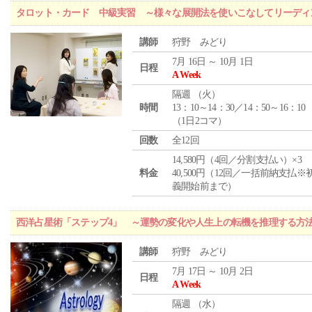
タロット・カード 中級実習 ～様々な展開法を使いこなしてリーディ
講師
狩野 みどり
7月 16日 ～ 10月 1日
日程
A Week
隔週 （
火
）
時間
13：10～14：30／14：50～16：10
（1日2コマ）
回数
全12回
14,580円（4回／分割支払い）×3
料金
40,500円（12回／一括前納支払※
義開始前まで）
西洋占星術「ステップ4」 ～運勢の変化や人生上の転機を推理する方
講師
狩野 みどり
7月 17日 ～ 10月 2日
日程
A Week
隔週 （
水
）