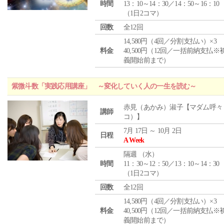
時間
13：10～14：30／14：50～16：10
（1日2コマ）
回数
全12回
14,580円（4回／分割支払い）×3
料金
40,500円（12回／一括前納支払※
義開始前まで）
紫微斗数「実践応用講座」 ～変化していく人の一生を読む～
赤見（あかみ）淑子【マダム呼々
講師
コ）】
7月 17日 ～ 10月 2日
日程
A Week
隔週 （
水
）
時間
11：30～12：50／13：10～14：30
（1日2コマ）
回数
全12回
14,580円（4回／分割支払い）×3
料金
40,500円（12回／一括前納支払※
義開始前まで）