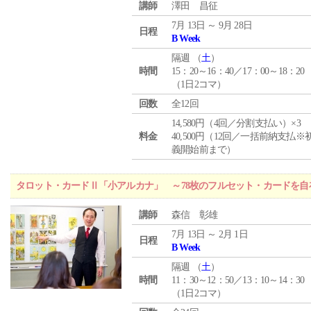
講師
澤田 昌征
7月 13日 ～ 9月 28日
日程
B Week
隔週 （
土
）
時間
15：20～16：40／17：00～18：20
（1日2コマ）
回数
全12回
14,580円（4回／分割支払い）×3
料金
40,500円（12回／一括前納支払※
義開始前まで）
タロット・カードⅡ「小アルカナ」 ～78枚のフルセット・カードを自
講師
森信 彰雄
7月 13日 ～ 2月 1日
日程
B Week
隔週 （
土
）
時間
11：30～12：50／13：10～14：30
（1日2コマ）