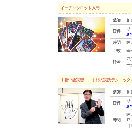
イーチンタロット入門
講師
川
7月
日程
B 
時間
隔
回数
全
22
料金
一般
手相中級実習 ～手相の実践テクニック
講師
川
7月
日程
B 
隔
時間
13
（