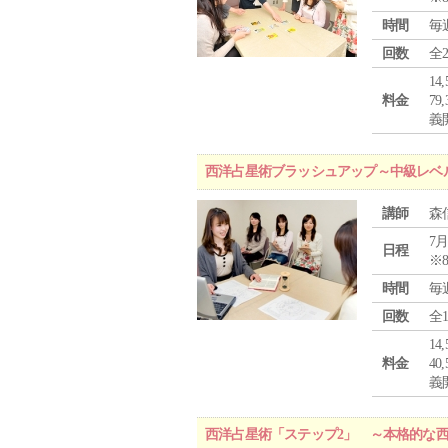
時間
毎
回数
全
1
料金
7
義
西洋占星術ブラッシュアップ～中級レベ
講師
森
7月
日程
※
時間
毎
回数
全
1
料金
4
義
西洋占星術「ステップ2」 ～本格的な