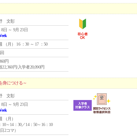
野 文彰
 8日 ～ 9月 23日
Week
週 （
月
） 16 ：30 ～ 17 ：50
6回
,360円
22,360円/入学者20,090円
を身につける～
野 文彰
 8日 ～ 9月 23日
Week
週 （
月
）
：10～14：30／14：50～16：10
1日2コマ）