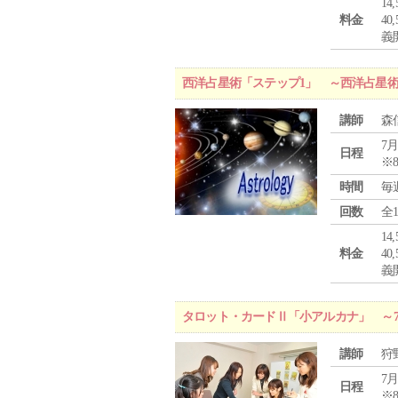
1
料金
4
義
西洋占星術「ステップ1」 ～西洋占星
講師
森
7月
日程
※
時間
毎
回数
全
1
料金
4
義
タロット・カードⅡ「小アルカナ」 ～
講師
狩
7月
日程
※