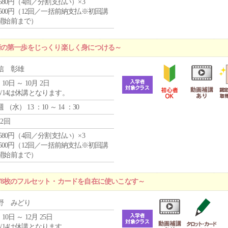
4,580円（4回／分割支払い）×3
0,500円（12回／一括前納支払※初回講
開始前まで）
術の第一歩をじっくり楽しく身につける～
信 彰雄
 10日 ～ 10月 2日
8/14は休講となります。
週 （
水
） 13 ：10 ～ 14 ：30
12回
4,580円（4回／分割支払い）×3
0,500円（12回／一括前納支払※初回講
開始前まで）
78枚のフルセット・カードを自在に使いこなす～
野 みどり
 10日 ～ 12月 25日
8/14は休講となります。