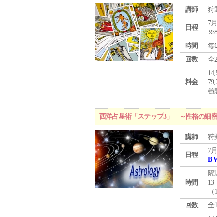
講師
狩
7月
日程
※
時間
毎
回数
全
1
料金
7
義
西洋占星術「ステップ3」 ～性格の細
講師
狩
7月
日程
B 
隔
時間
13
（
回数
全