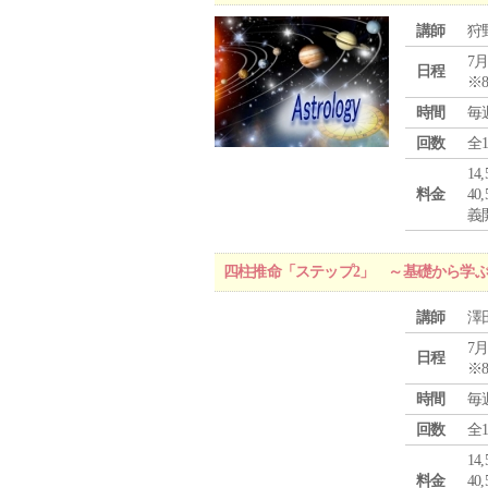
講師
狩
7月
日程
※
時間
毎
回数
全
1
料金
4
義
四柱推命「ステップ2」 ～基礎から学
講師
澤
7月
日程
※
時間
毎
回数
全
1
料金
4