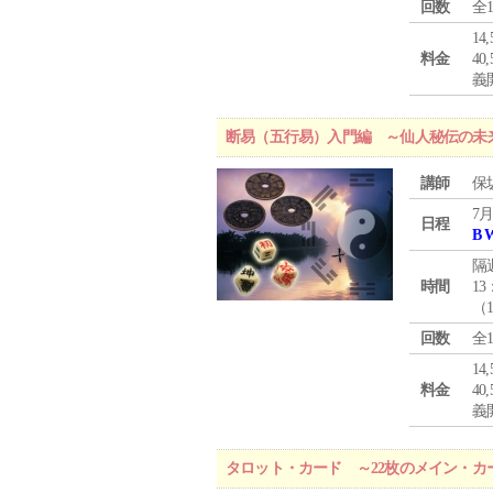
回数
全
1
料金
4
義
断易（五行易）入門編 ～仙人秘伝の未
講師
保
7月
日程
B 
隔
時間
13
（
回数
全
1
料金
4
義
タロット・カード ～22枚のメイン・カ