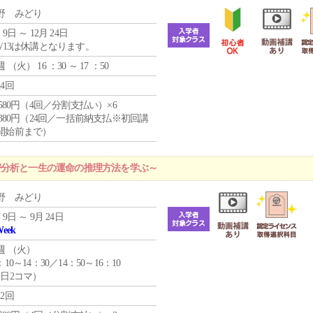
野 みどり
 9日 ～ 12月 24日
8/13は休講となります。
週 （
火
） 16 ：30 ～ 17 ：50
24回
4,580円（4回／分割支払い）×6
9,380円（24回／一括前納支払※初回講
開始前まで）
密分析と一生の運命の推理方法を学ぶ～
野 みどり
 9日 ～ 9月 24日
Week
週 （
火
）
：10～14：30／14：50～16：10
1日2コマ）
12回