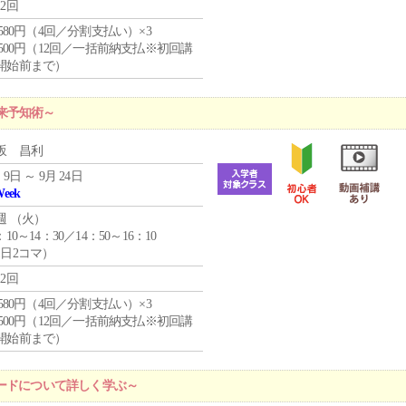
12回
4,580円（4回／分割支払い）×3
0,500円（12回／一括前納支払※初回講
開始前まで）
来予知術～
坂 昌利
 9日 ～ 9月 24日
Week
週 （
火
）
：10～14：30／14：50～16：10
1日2コマ）
12回
4,580円（4回／分割支払い）×3
0,500円（12回／一括前納支払※初回講
開始前まで）
ードについて詳しく学ぶ～