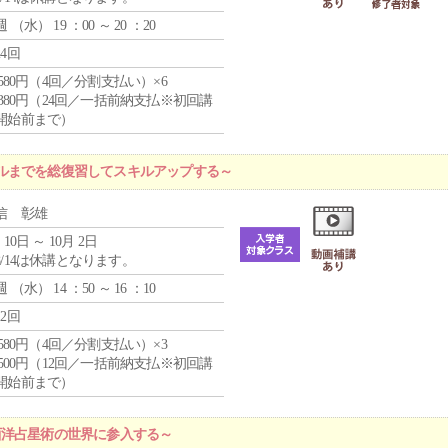
週 （
水
） 19 ：00 ～ 20 ：20
24回
4,580円（4回／分割支払い）×6
9,380円（24回／一括前納支払※初回講
開始前まで）
ルまでを総復習してスキルアップする～
信 彰雄
 10日 ～ 10月 2日
8/14は休講となります。
週 （
水
） 14 ：50 ～ 16 ：10
12回
4,580円（4回／分割支払い）×3
0,500円（12回／一括前納支払※初回講
開始前まで）
西洋占星術の世界に参入する～