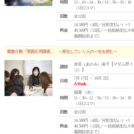
時間
13：10～14：30／14：50～16：10
（1日2コマ）
回数
全12回
14,580円（4回／分割支払い）×3
料金
40,500円（12回／一括前納支払※
義開始前まで）
紫微斗数「実践応用講座」 ～変化していく人の一生を読む～
赤見（あかみ）淑子【マダム呼々
講師
コ）】
7月 17日 ～ 10月 2日
日程
A Week
隔週 （
水
）
時間
11：30～12：50／13：10～14：30
（1日2コマ）
回数
全12回
14,580円（4回／分割支払い）×3
料金
40,500円（12回／一括前納支払※
義開始前まで）