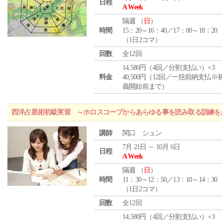
日程
A Week
隔週 （
日
）
時間
15：20～16：40／17：00～18：20
（1日2コマ）
回数
全12回
14,580円（4回／分割支払い）×3
料金
40,500円（12回／一括前納支払※
義開始前まで）
西洋占星術初級実習 ～ホロスコープからあらゆる事を読み取る訓練を
講師
関口 シュン
7月 21日 ～ 10月 6日
日程
A Week
隔週 （
日
）
時間
11：30～12：50／13：10～14：30
（1日2コマ）
回数
全12回
14,580円（4回／分割支払い）×3