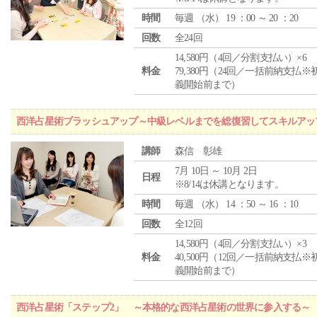
時間
毎週 （
水
） 19 ：00 ～ 20 ：20
回数
全24回
14,580円（4回／分割支払い）×6
料金
79,380円（24回／一括前納支払※
義開始前まで）
西洋占星術ブラッシュアップ～中級レベルまでを総復習してスキルアッ
講師
森信 彰雄
7月 10日 ～ 10月 2日
日程
※8/14は休講となります。
時間
毎週 （
水
） 14 ：50 ～ 16 ：10
回数
全12回
14,580円（4回／分割支払い）×3
料金
40,500円（12回／一括前納支払※
義開始前まで）
西洋占星術「ステップ2」 ～本格的な西洋占星術の世界に参入する～