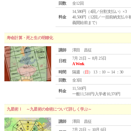
回数
全12回
14,580円（4回／分割支払い）×3
料金
40,500円（12回／一括前納支払※
義開始前まで）
寿命計算・死と生の明瞭化
講師
澤田 昌征
7月 21日 ～ 8月 25日
日程
A Week
時間
隔週 （
日
） 13 ：10 ～ 14 ：30
回数
全3回
11,510円
料金
一般11,510円/入学者10,370円
九星術Ⅰ ～九星術の命術について詳しく学ぶ～
講師
澤田 昌征
7月 21日 ～ 10月 6日