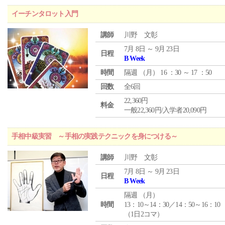
イーチンタロット入門
講師
川野 文彰
7月 8日 ～ 9月 23日
日程
B Week
時間
隔週 （
月
） 16 ：30 ～ 17 ：50
回数
全6回
22,360円
料金
一般22,360円/入学者20,090円
手相中級実習 ～手相の実践テクニックを身につける～
講師
川野 文彰
7月 8日 ～ 9月 23日
日程
B Week
隔週 （
月
）
時間
13：10～14：30／14：50～16：10
（1日2コマ）