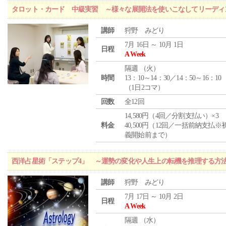
タロット・カード 中級実習 ～様々な展開法を使いこなしてリーディ
講師
狩野 みどり
7月 16日 ～ 10月 1日
日程
A Week
隔週 （
火
）
時間
13：10～14：30／14：50～16：10
（1日2コマ）
回数
全12回
14,580円（4回／分割支払い）×3
料金
40,500円（12回／一括前納支払※
義開始前まで）
西洋占星術「ステップ4」 ～運勢の変化や人生上の転機を推理する方
講師
狩野 みどり
7月 17日 ～ 10月 2日
日程
A Week
隔週 （
水
）