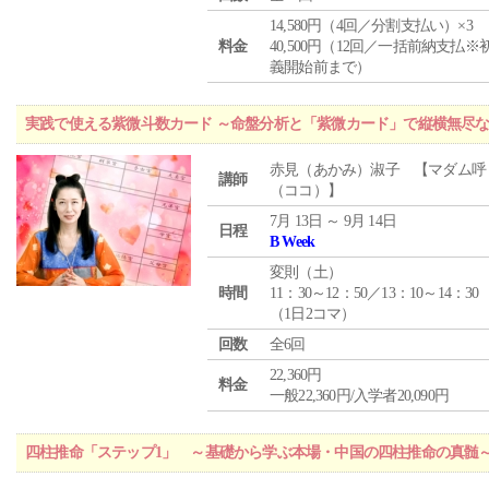
14,580円（4回／分割支払い）×3
料金
40,500円（12回／一括前納支払※
義開始前まで）
実践で使える紫微斗数カード ～命盤分析と「紫微カード」で縦横無尽
赤見（あかみ）淑子 【マダム呼
講師
（ココ）】
7月 13日 ～ 9月 14日
日程
B Week
変則（土）
時間
11：30～12：50／13：10～14：30
（1日2コマ）
回数
全6回
22,360円
料金
一般22,360円/入学者20,090円
四柱推命「ステップ1」 ～基礎から学ぶ本場・中国の四柱推命の真髄