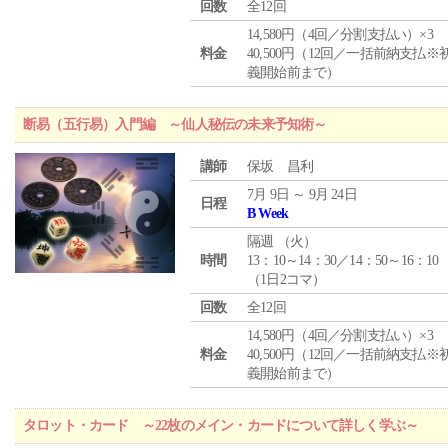
回数
全12回
14,580円（4回／分割支払い）×3
料金
40,500円（12回／一括前納支払※
義開始前まで）
断易（五行易）入門編 ～仙人秘伝の未来予知術～
講師
保坂 昌利
7月 9日 ～ 9月 24日
日程
B Week
隔週 （
火
）
時間
13：10～14：30／14：50～16：10
（1日2コマ）
回数
全12回
14,580円（4回／分割支払い）×3
料金
40,500円（12回／一括前納支払※
義開始前まで）
タロット・カード ～22枚のメイン・カードについて詳しく学ぶ～