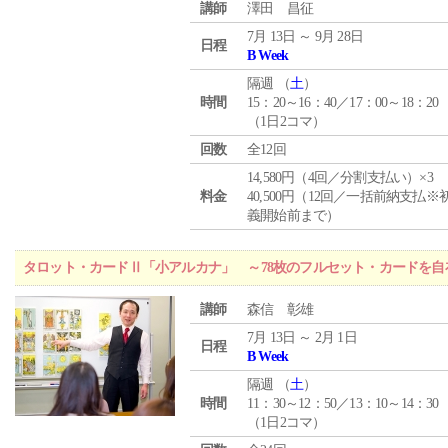
講師
澤田 昌征
7月 13日 ～ 9月 28日
日程
B Week
隔週 （
土
）
時間
15：20～16：40／17：00～18：20
（1日2コマ）
回数
全12回
14,580円（4回／分割支払い）×3
料金
40,500円（12回／一括前納支払※
義開始前まで）
タロット・カードⅡ「小アルカナ」 ～78枚のフルセット・カードを自
講師
森信 彰雄
7月 13日 ～ 2月 1日
日程
B Week
隔週 （
土
）
時間
11：30～12：50／13：10～14：30
（1日2コマ）