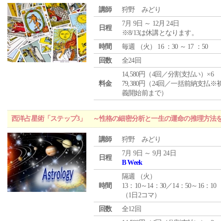
講師
狩野 みどり
7月 9日 ～ 12月 24日
日程
※8/13は休講となります。
時間
毎週 （
火
） 16 ：30 ～ 17 ：50
回数
全24回
14,580円（4回／分割支払い）×6
料金
79,380円（24回／一括前納支払※
義開始前まで）
西洋占星術「ステップ3」 ～性格の細密分析と一生の運命の推理方法
講師
狩野 みどり
7月 9日 ～ 9月 24日
日程
B Week
隔週 （
火
）
時間
13：10～14：30／14：50～16：10
（1日2コマ）
回数
全12回