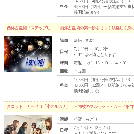
14,580円（4回／分割支払い）×3
料金
40,500円（12回／一括前納支払※
義開始前まで）
西洋占星術「ステップ1」 ～西洋占星術の第一歩をじっくり楽しく身
講師
森信 彰雄
7月 10日 ～ 10月 2日
日程
※8/14は休講となります。
時間
毎週 （
水
） 13 ：10 ～ 14 ：30
回数
全12回
14,580円（4回／分割支払い）×3
料金
40,500円（12回／一括前納支払※
義開始前まで）
タロット・カードⅡ「小アルカナ」 ～78枚のフルセット・カードを自
講師
狩野 みどり
7月 10日 ～ 12月 25日
日程
※8/14は休講となります。