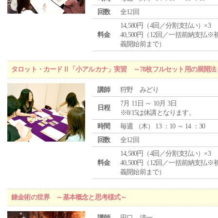
回数
全12回
14,580円（4回／分割支払い）×3
料金
40,500円（12回／一括前納支払※
義開始前まで）
タロット・カードⅡ「小アルカナ」実習 ～78枚フルセット用の展開
講師
狩野 みどり
7月 11日 ～ 10月 3日
日程
※8/15は休講となります。
時間
毎週 （
木
） 13 ：10 ～ 14 ：30
回数
全12回
14,580円（4回／分割支払い）×3
料金
40,500円（12回／一括前納支払※
義開始前まで）
錬金術の世界 ～基本概念と思考様式～
講師
田口 清一