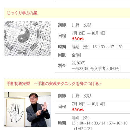
じっくり学ぶ九星
講師
川野 文彰
7月 19日 ～ 10月 4日
日程
A Week
時間
隔週 （
金
） 16 ：30 ～ 17 ：50
回数
全6回
22,360円
料金
一般22,360円/入学者20,090円
手相初級実習 ～手相の実践テクニックを身につける～
講師
川野 文彰
7月 19日 ～ 10月 4日
日程
A Week
隔週 （
金
）
時間
13：10～14：30／14：50～16：10
（1日2コマ）