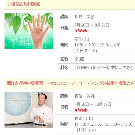
手相 実占応用講座
講師
川野 文彰
7月 20日 ～ 9月 21日
日程
A Week
変則(土)
時間
11:30～12:50／13:10～14:30
(１日２コマ)
回数
全6回
料金
21,060円（6回／一括支払いのみ）
西洋占星術中級実習 ～ホロスコープ・リーディングの技術と表現力を
講師
森信 彰雄
7月 20日 ～ 10月 19日
日程
A Week
隔週 （
土
）
時間
11：30～12：50／13：10～14：30
（1日2コマ）