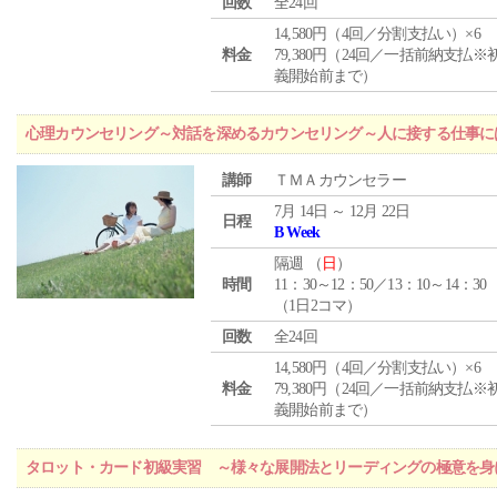
回数
全24回
14,580円（4回／分割支払い）×6
料金
79,380円（24回／一括前納支払※
義開始前まで）
心理カウンセリング～対話を深めるカウンセリング～人に接する仕事には
講師
ＴＭＡカウンセラー
7月 14日 ～ 12月 22日
日程
B Week
隔週 （
日
）
時間
11：30～12：50／13：10～14：30
（1日2コマ）
回数
全24回
14,580円（4回／分割支払い）×6
料金
79,380円（24回／一括前納支払※
義開始前まで）
タロット・カード初級実習 ～様々な展開法とリーディングの極意を身