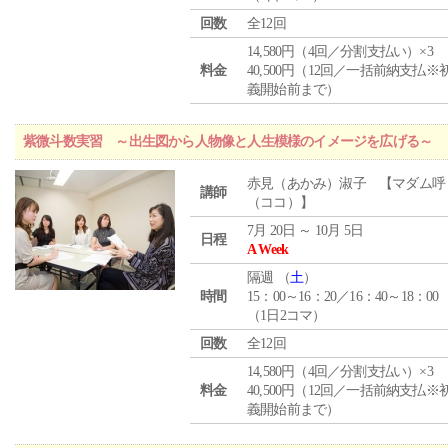
回数
全12回
14,580円（4回／分割支払い）×3
料金
40,500円（12回／一括前納支払※
義開始前まで）
紫微斗数実習 ～出生図から人物像と人生模様のイメージを広げる～
赤見（あかみ）淑子 【マダム呼
講師
（ココ）】
7月 20日 ～ 10月 5日
日程
A Week
隔週 （
土
）
時間
15：00～16：20／16：40～18：00
（1日2コマ）
回数
全12回
14,580円（4回／分割支払い）×3
料金
40,500円（12回／一括前納支払※
義開始前まで）