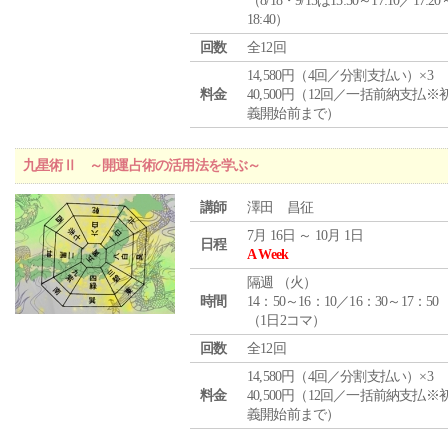
（8/18・9/15は15:50～17:10／17:20
18:40）
回数
全12回
14,580円（4回／分割支払い）×3
料金
40,500円（12回／一括前納支払※
義開始前まで）
九星術Ⅱ ～開運占術の活用法を学ぶ～
講師
澤田 昌征
7月 16日 ～ 10月 1日
日程
A Week
隔週 （
火
）
時間
14：50～16：10／16：30～17：50
（1日2コマ）
回数
全12回
14,580円（4回／分割支払い）×3
料金
40,500円（12回／一括前納支払※
義開始前まで）