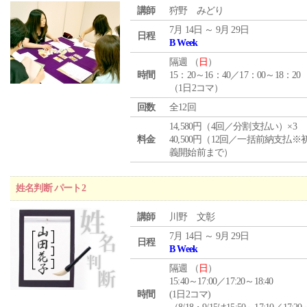
講師
狩野 みどり
7月 14日 ～ 9月 29日
日程
B Week
隔週 （
日
）
時間
15：20～16：40／17：00～18：20
（1日2コマ）
回数
全12回
14,580円（4回／分割支払い）×3
料金
40,500円（12回／一括前納支払※
義開始前まで）
姓名判断 パート2
講師
川野 文彰
7月 14日 ～ 9月 29日
日程
B Week
隔週 （
日
）
15:40～17:00／17:20～18:40
時間
(1日2コマ)