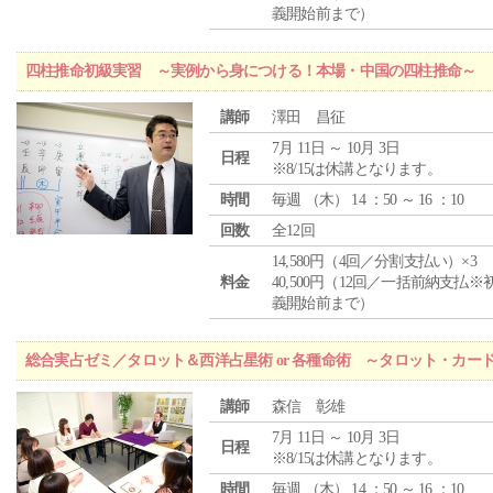
義開始前まで）
四柱推命初級実習 ～実例から身につける！本場・中国の四柱推命～
講師
澤田 昌征
7月 11日 ～ 10月 3日
日程
※8/15は休講となります。
時間
毎週 （
木
） 14 ：50 ～ 16 ：10
回数
全12回
14,580円（4回／分割支払い）×3
料金
40,500円（12回／一括前納支払※
義開始前まで）
総合実占ゼミ／タロット＆西洋占星術 or 各種命術 ～タロット・カ
講師
森信 彰雄
7月 11日 ～ 10月 3日
日程
※8/15は休講となります。
時間
毎週 （
木
） 14 ：50 ～ 16 ：10