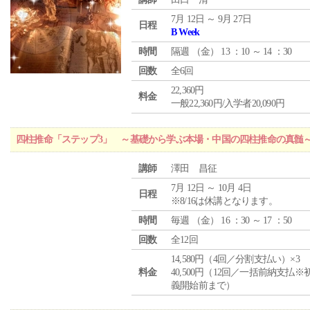
7月 12日 ～ 9月 27日
日程
B Week
時間
隔週 （
金
） 13 ：10 ～ 14 ：30
回数
全6回
22,360円
料金
一般22,360円/入学者20,090円
四柱推命「ステップ3」 ～基礎から学ぶ本場・中国の四柱推命の真髄
講師
澤田 昌征
7月 12日 ～ 10月 4日
日程
※8/16は休講となります。
時間
毎週 （
金
） 16 ：30 ～ 17 ：50
回数
全12回
14,580円（4回／分割支払い）×3
料金
40,500円（12回／一括前納支払※
義開始前まで）