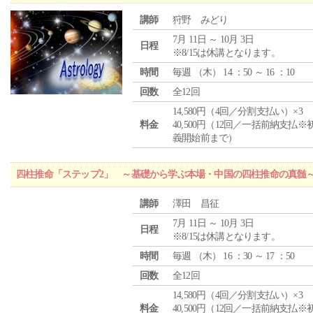
講師
狩野 みどり
7月 11日 ～ 10月 3日
日程
※8/15は休講となります。
時間
毎週 （
木
） 14 ：50 ～ 16 ：10
回数
全12回
14,580円（4回／分割支払い）×3
料金
40,500円（12回／一括前納支払※
義開始前まで）
四柱推命「ステップ2」 ～基礎から学ぶ本場・中国の四柱推命の真髄
講師
澤田 昌征
7月 11日 ～ 10月 3日
日程
※8/15は休講となります。
時間
毎週 （
木
） 16 ：30 ～ 17 ：50
回数
全12回
14,580円（4回／分割支払い）×3
料金
40,500円（12回／一括前納支払※