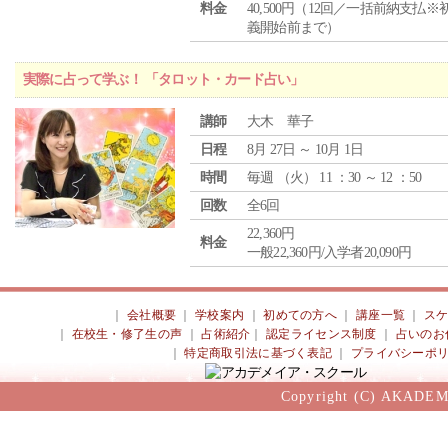
料金
40,500円（12回／一括前納支払※
義開始前まで）
実際に占って学ぶ！ 「タロット・カード占い」
講師
大木 華子
日程
8月 27日 ～ 10月 1日
時間
毎週 （
火
） 11 ：30 ～ 12 ：50
回数
全6回
22,360円
料金
一般22,360円/入学者20,090円
｜
会社概要
｜
学校案内
｜
初めての方へ
｜
講座一覧
｜
ス
｜
在校生・修了生の声
｜
占術紹介
｜
認定ライセンス制度
｜
占いのお
｜
特定商取引法に基づく表記
｜
プライバシーポ
Copyright (C) AKADEM