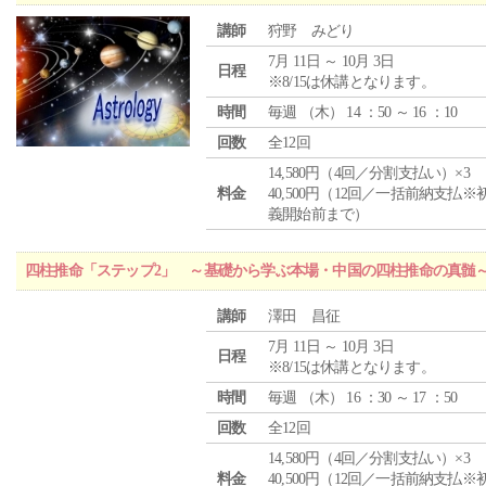
講師
狩野 みどり
7月 11日 ～ 10月 3日
日程
※8/15は休講となります。
時間
毎週 （
木
） 14 ：50 ～ 16 ：10
回数
全12回
14,580円（4回／分割支払い）×3
料金
40,500円（12回／一括前納支払※
義開始前まで）
四柱推命「ステップ2」 ～基礎から学ぶ本場・中国の四柱推命の真髄
講師
澤田 昌征
7月 11日 ～ 10月 3日
日程
※8/15は休講となります。
時間
毎週 （
木
） 16 ：30 ～ 17 ：50
回数
全12回
14,580円（4回／分割支払い）×3
料金
40,500円（12回／一括前納支払※