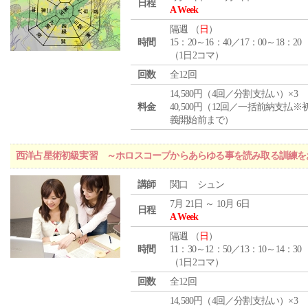
日程
A Week
隔週 （
日
）
時間
15：20～16：40／17：00～18：20
（1日2コマ）
回数
全12回
14,580円（4回／分割支払い）×3
料金
40,500円（12回／一括前納支払※
義開始前まで）
西洋占星術初級実習 ～ホロスコープからあらゆる事を読み取る訓練を
講師
関口 シュン
7月 21日 ～ 10月 6日
日程
A Week
隔週 （
日
）
時間
11：30～12：50／13：10～14：30
（1日2コマ）
回数
全12回
14,580円（4回／分割支払い）×3