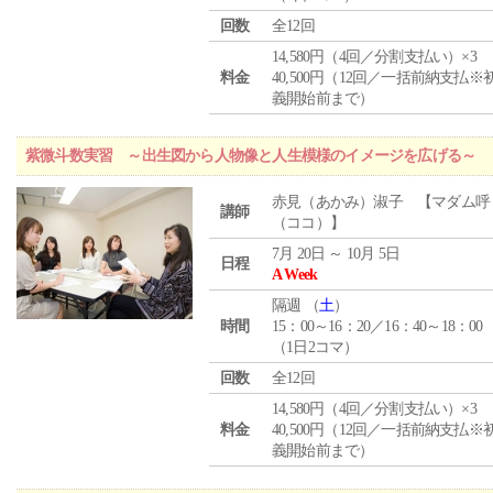
回数
全12回
14,580円（4回／分割支払い）×3
料金
40,500円（12回／一括前納支払※
義開始前まで）
紫微斗数実習 ～出生図から人物像と人生模様のイメージを広げる～
赤見（あかみ）淑子 【マダム呼
講師
（ココ）】
7月 20日 ～ 10月 5日
日程
A Week
隔週 （
土
）
時間
15：00～16：20／16：40～18：00
（1日2コマ）
回数
全12回
14,580円（4回／分割支払い）×3
料金
40,500円（12回／一括前納支払※
義開始前まで）