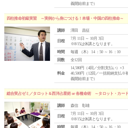
義開始前まで）
四柱推命初級実習 ～実例から身につける！本場・中国の四柱推命～
講師
澤田 昌征
7月 11日 ～ 10月 3日
日程
※8/15は休講となります。
時間
毎週 （
木
） 14 ：50 ～ 16 ：10
回数
全12回
14,580円（4回／分割支払い）×3
料金
40,500円（12回／一括前納支払※
義開始前まで）
総合実占ゼミ／タロット＆西洋占星術 or 各種命術 ～タロット・カ
講師
森信 彰雄
7月 11日 ～ 10月 3日
日程
※8/15は休講となります。
時間
毎週 （
木
） 14 ：50 ～ 16 ：10