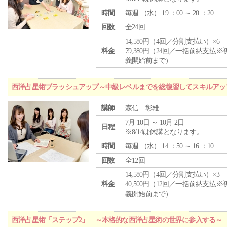
時間
毎週 （
水
） 19 ：00 ～ 20 ：20
回数
全24回
14,580円（4回／分割支払い）×6
料金
79,380円（24回／一括前納支払※
義開始前まで）
西洋占星術ブラッシュアップ～中級レベルまでを総復習してスキルアッ
講師
森信 彰雄
7月 10日 ～ 10月 2日
日程
※8/14は休講となります。
時間
毎週 （
水
） 14 ：50 ～ 16 ：10
回数
全12回
14,580円（4回／分割支払い）×3
料金
40,500円（12回／一括前納支払※
義開始前まで）
西洋占星術「ステップ2」 ～本格的な西洋占星術の世界に参入する～