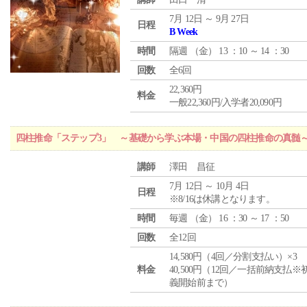
7月 12日 ～ 9月 27日
日程
B Week
時間
隔週 （
金
） 13 ：10 ～ 14 ：30
回数
全6回
22,360円
料金
一般22,360円/入学者20,090円
四柱推命「ステップ3」 ～基礎から学ぶ本場・中国の四柱推命の真髄
講師
澤田 昌征
7月 12日 ～ 10月 4日
日程
※8/16は休講となります。
時間
毎週 （
金
） 16 ：30 ～ 17 ：50
回数
全12回
14,580円（4回／分割支払い）×3
料金
40,500円（12回／一括前納支払※
義開始前まで）