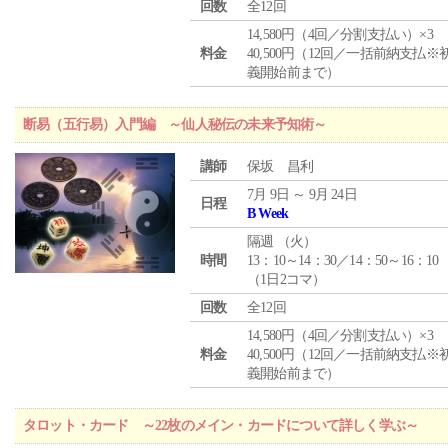
回数
全12回
14,580円（4回／分割支払い）×3
料金
40,500円（12回／一括前納支払※
義開始前まで）
断易（五行易）入門編 ～仙人秘伝の未来予知術～
講師
保坂 昌利
7月 9日 ～ 9月 24日
日程
B Week
隔週 （
火
）
時間
13：10～14：30／14：50～16：10
（1日2コマ）
回数
全12回
14,580円（4回／分割支払い）×3
料金
40,500円（12回／一括前納支払※
義開始前まで）
タロット・カード ～22枚のメイン・カードについて詳しく学ぶ～