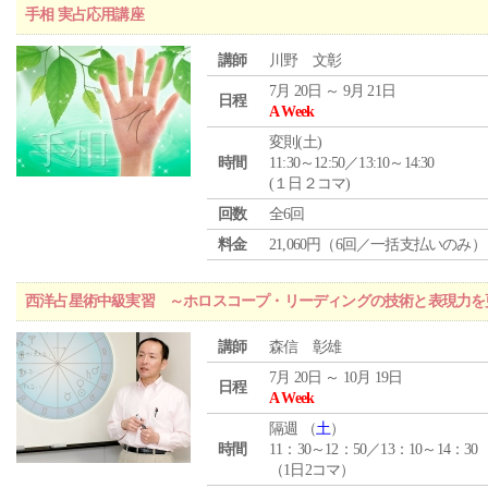
手相 実占応用講座
講師
川野 文彰
7月 20日 ～ 9月 21日
日程
A Week
変則(土)
時間
11:30～12:50／13:10～14:30
(１日２コマ)
回数
全6回
料金
21,060円（6回／一括支払いのみ）
西洋占星術中級実習 ～ホロスコープ・リーディングの技術と表現力を
講師
森信 彰雄
7月 20日 ～ 10月 19日
日程
A Week
隔週 （
土
）
時間
11：30～12：50／13：10～14：30
（1日2コマ）