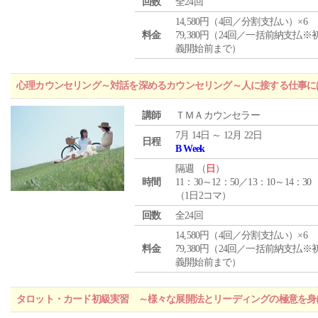
回数
全24回
14,580円（4回／分割支払い）×6
料金
79,380円（24回／一括前納支払※
義開始前まで）
心理カウンセリング～対話を深めるカウンセリング～人に接する仕事には
講師
ＴＭＡカウンセラー
7月 14日 ～ 12月 22日
日程
B Week
隔週 （
日
）
時間
11：30～12：50／13：10～14：30
（1日2コマ）
回数
全24回
14,580円（4回／分割支払い）×6
料金
79,380円（24回／一括前納支払※
義開始前まで）
タロット・カード初級実習 ～様々な展開法とリーディングの極意を身