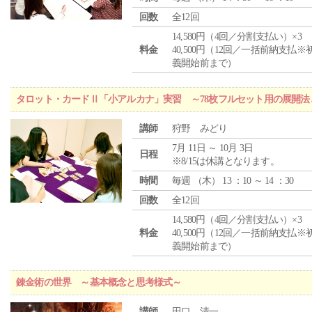
回数
全12回
14,580円（4回／分割支払い）×3
料金
40,500円（12回／一括前納支払※
義開始前まで）
タロット・カードⅡ「小アルカナ」実習 ～78枚フルセット用の展開
講師
狩野 みどり
7月 11日 ～ 10月 3日
日程
※8/15は休講となります。
時間
毎週 （
木
） 13 ：10 ～ 14 ：30
回数
全12回
14,580円（4回／分割支払い）×3
料金
40,500円（12回／一括前納支払※
義開始前まで）
錬金術の世界 ～基本概念と思考様式～
講師
田口 清一