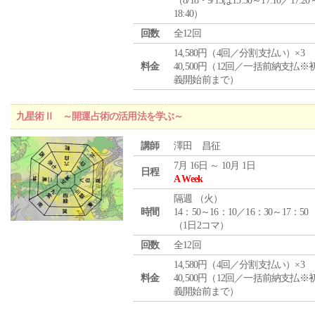
（8/18・9/15は15:50～17:10／17:20
18:40）
回数
全12回
14,580円（4回／分割支払い）×3
料金
40,500円（12回／一括前納支払※
義開始前まで）
九星術Ⅱ ～開運占術の活用法を学ぶ～
講師
澤田 昌征
7月 16日 ～ 10月 1日
日程
A Week
隔週 （
火
）
時間
14：50～16：10／16：30～17：50
（1日2コマ）
回数
全12回
14,580円（4回／分割支払い）×3
料金
40,500円（12回／一括前納支払※
義開始前まで）