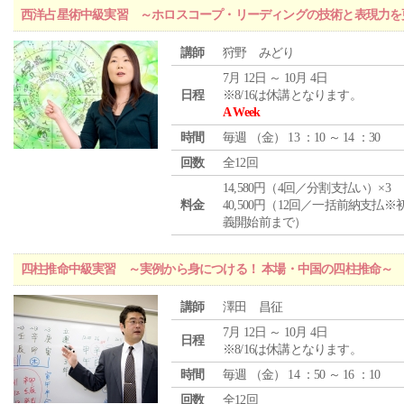
西洋占星術中級実習 ～ホロスコープ・リーディングの技術と表現力を
講師
狩野 みどり
7月 12日 ～ 10月 4日
日程
※8/16は休講となります。
A Week
時間
毎週 （
金
） 13 ：10 ～ 14 ：30
回数
全12回
14,580円（4回／分割支払い）×3
料金
40,500円（12回／一括前納支払※
義開始前まで）
四柱推命中級実習 ～実例から身につける！ 本場・中国の四柱推命～
講師
澤田 昌征
7月 12日 ～ 10月 4日
日程
※8/16は休講となります。
時間
毎週 （
金
） 14 ：50 ～ 16 ：10
回数
全12回