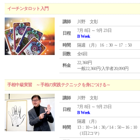
イーチンタロット入門
講師
川野 文彰
7月 8日 ～ 9月 23日
日程
B Week
時間
隔週 （
月
） 16 ：30 ～ 17 ：50
回数
全6回
22,360円
料金
一般22,360円/入学者20,090円
手相中級実習 ～手相の実践テクニックを身につける～
講師
川野 文彰
7月 8日 ～ 9月 23日
日程
B Week
隔週 （
月
）
時間
13：10～14：30／14：50～16：10
（1日2コマ）