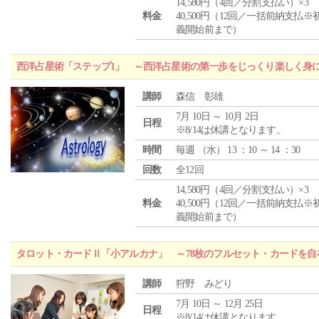
14,580円（4回／分割支払い）×3
料金
40,500円（12回／一括前納支払※
義開始前まで）
西洋占星術「ステップ1」 ～西洋占星術の第一歩をじっくり楽しく身
講師
森信 彰雄
7月 10日 ～ 10月 2日
日程
※8/14は休講となります。
時間
毎週 （
水
） 13 ：10 ～ 14 ：30
回数
全12回
14,580円（4回／分割支払い）×3
料金
40,500円（12回／一括前納支払※
義開始前まで）
タロット・カードⅡ「小アルカナ」 ～78枚のフルセット・カードを自
講師
狩野 みどり
7月 10日 ～ 12月 25日
日程
※8/14は休講となります。