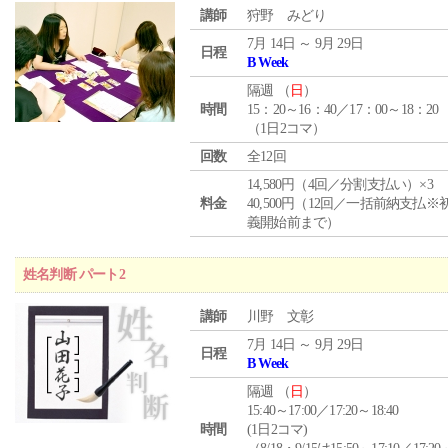
講師
狩野 みどり
7月 14日 ～ 9月 29日
日程
B Week
隔週 （
日
）
時間
15：20～16：40／17：00～18：20
（1日2コマ）
回数
全12回
14,580円（4回／分割支払い）×3
料金
40,500円（12回／一括前納支払※
義開始前まで）
姓名判断 パート2
講師
川野 文彰
7月 14日 ～ 9月 29日
日程
B Week
隔週 （
日
）
15:40～17:00／17:20～18:40
時間
(1日2コマ)