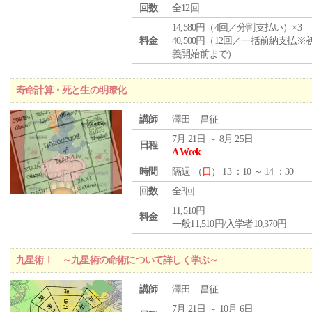
回数
全12回
14,580円（4回／分割支払い）×3
料金
40,500円（12回／一括前納支払※
義開始前まで）
寿命計算・死と生の明瞭化
講師
澤田 昌征
7月 21日 ～ 8月 25日
日程
A Week
時間
隔週 （
日
） 13 ：10 ～ 14 ：30
回数
全3回
11,510円
料金
一般11,510円/入学者10,370円
九星術Ⅰ ～九星術の命術について詳しく学ぶ～
講師
澤田 昌征
7月 21日 ～ 10月 6日