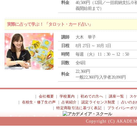
料金
40,500円（12回／一括前納支払※
義開始前まで）
実際に占って学ぶ！ 「タロット・カード占い」
講師
大木 華子
日程
8月 27日 ～ 10月 1日
時間
毎週 （
火
） 11 ：30 ～ 12 ：50
回数
全6回
22,360円
料金
一般22,360円/入学者20,090円
｜
会社概要
｜
学校案内
｜
初めての方へ
｜
講座一覧
｜
ス
｜
在校生・修了生の声
｜
占術紹介
｜
認定ライセンス制度
｜
占いのお
｜
特定商取引法に基づく表記
｜
プライバシーポ
Copyright (C) AKADEM