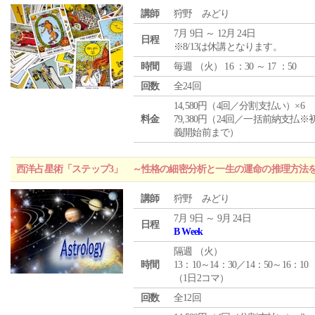
講師
狩野 みどり
7月 9日 ～ 12月 24日
日程
※8/13は休講となります。
時間
毎週 （
火
） 16 ：30 ～ 17 ：50
回数
全24回
14,580円（4回／分割支払い）×6
料金
79,380円（24回／一括前納支払※
義開始前まで）
西洋占星術「ステップ3」 ～性格の細密分析と一生の運命の推理方法
講師
狩野 みどり
7月 9日 ～ 9月 24日
日程
B Week
隔週 （
火
）
時間
13：10～14：30／14：50～16：10
（1日2コマ）
回数
全12回