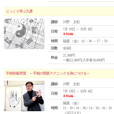
じっくり学ぶ九星
講師
川野 文彰
7月 19日 ～ 10月 4日
日程
A Week
時間
隔週 （
金
） 16 ：30 ～ 17 ：50
回数
全6回
22,360円
料金
一般22,360円/入学者20,090円
手相初級実習 ～手相の実践テクニックを身につける～
講師
川野 文彰
7月 19日 ～ 10月 4日
日程
A Week
隔週 （
金
）
時間
13：10～14：30／14：50～16：10
（1日2コマ）