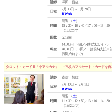
講師
澤田 昌征
7月 13日 ～ 9月 28日
日程
B Week
隔週 （
土
）
時間
15：20～16：40／17：00～18：20
（1日2コマ）
回数
全12回
14,580円（4回／分割支払い）×3
料金
40,500円（12回／一括前納支払※
義開始前まで）
タロット・カードⅡ「小アルカナ」 ～78枚のフルセット・カードを自
講師
森信 彰雄
7月 13日 ～ 2月 1日
日程
B Week
隔週 （
土
）
時間
11：30～12：50／13：10～14：30
（1日2コマ）