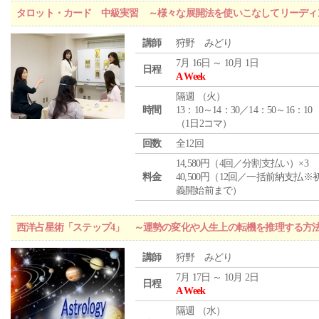
タロット・カード 中級実習 ～様々な展開法を使いこなしてリーディ
講師
狩野 みどり
7月 16日 ～ 10月 1日
日程
A Week
隔週 （
火
）
時間
13：10～14：30／14：50～16：10
（1日2コマ）
回数
全12回
14,580円（4回／分割支払い）×3
料金
40,500円（12回／一括前納支払※
義開始前まで）
西洋占星術「ステップ4」 ～運勢の変化や人生上の転機を推理する方
講師
狩野 みどり
7月 17日 ～ 10月 2日
日程
A Week
隔週 （
水
）