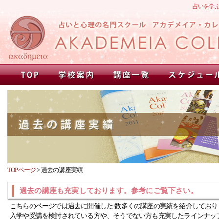
占いを学
TOPページ
>
過去の講座実績
過去の講座も充実しております。参考にご覧下さい。
こちらのページでは過去に開催した 数多くの講座の実績を紹介しており
入学や受講を検討されている方や、そうでない方も充実したラインナッ