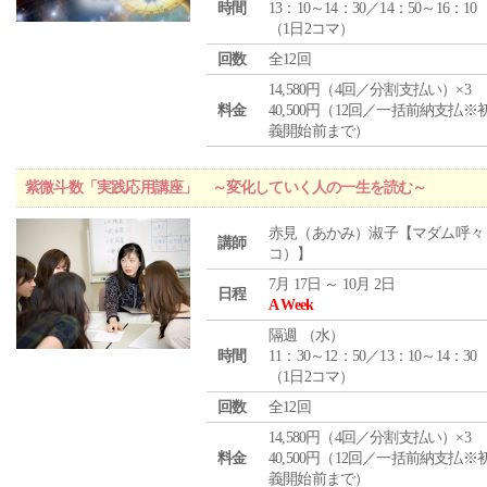
時間
13：10～14：30／14：50～16：10
（1日2コマ）
回数
全12回
14,580円（4回／分割支払い）×3
料金
40,500円（12回／一括前納支払※
義開始前まで）
紫微斗数「実践応用講座」 ～変化していく人の一生を読む～
赤見（あかみ）淑子【マダム呼々
講師
コ）】
7月 17日 ～ 10月 2日
日程
A Week
隔週 （
水
）
時間
11：30～12：50／13：10～14：30
（1日2コマ）
回数
全12回
14,580円（4回／分割支払い）×3
料金
40,500円（12回／一括前納支払※
義開始前まで）