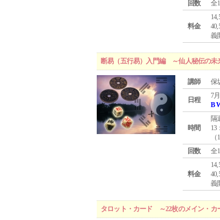
回数
全
1
料金
4
義
断易（五行易）入門編 ～仙人秘伝の未
講師
保
7月
日程
B 
隔
時間
13
（
回数
全
1
料金
4
義
タロット・カード ～22枚のメイン・カ