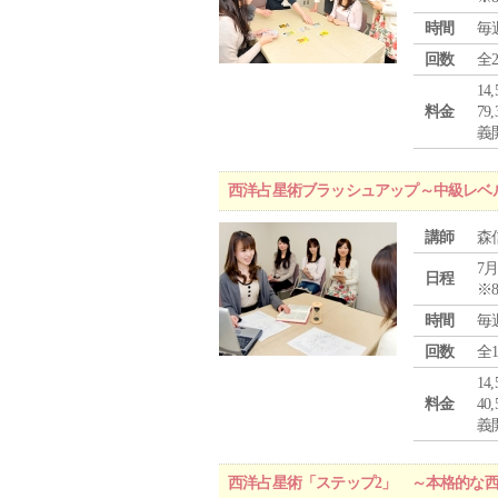
時間
毎
回数
全
1
料金
7
義
西洋占星術ブラッシュアップ～中級レベ
講師
森
7月
日程
※
時間
毎
回数
全
1
料金
4
義
西洋占星術「ステップ2」 ～本格的な