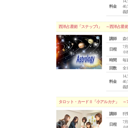
1
料金
4
義
西洋占星術「ステップ1」 ～西洋占星
講師
森
7月
日程
※
時間
毎
回数
全
1
料金
4
義
タロット・カードⅡ「小アルカナ」 ～
講師
狩
7月
日程
※