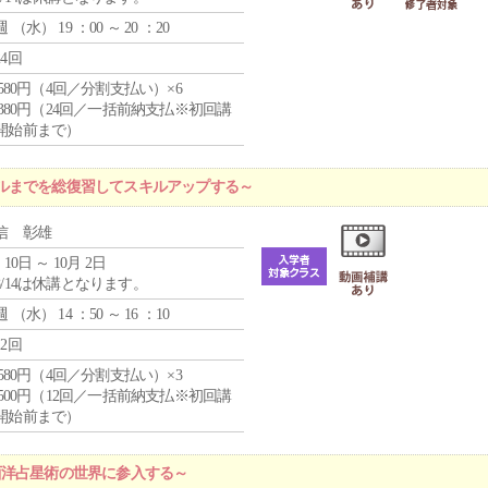
週 （
水
） 19 ：00 ～ 20 ：20
24回
4,580円（4回／分割支払い）×6
9,380円（24回／一括前納支払※初回講
開始前まで）
ルまでを総復習してスキルアップする～
信 彰雄
 10日 ～ 10月 2日
8/14は休講となります。
週 （
水
） 14 ：50 ～ 16 ：10
12回
4,580円（4回／分割支払い）×3
0,500円（12回／一括前納支払※初回講
開始前まで）
西洋占星術の世界に参入する～