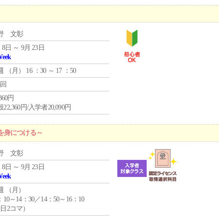
野 文彰
 8日 ～ 9月 23日
Week
週 （
月
） 16 ：30 ～ 17 ：50
6回
,360円
22,360円/入学者20,090円
を身につける～
野 文彰
 8日 ～ 9月 23日
Week
週 （
月
）
：10～14：30／14：50～16：10
1日2コマ）