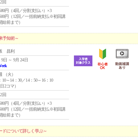
12回
4,580円（4回／分割支払い）×3
0,500円（12回／一括前納支払※初回講
開始前まで）
来予知術～
坂 昌利
 9日 ～ 9月 24日
Week
週 （
火
）
：10～14：30／14：50～16：10
1日2コマ）
12回
4,580円（4回／分割支払い）×3
0,500円（12回／一括前納支払※初回講
開始前まで）
ードについて詳しく学ぶ～