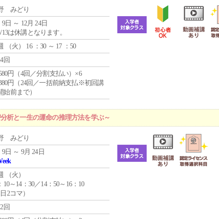
野 みどり
 9日 ～ 12月 24日
8/13は休講となります。
週 （
火
） 16 ：30 ～ 17 ：50
24回
4,580円（4回／分割支払い）×6
9,380円（24回／一括前納支払※初回講
開始前まで）
密分析と一生の運命の推理方法を学ぶ～
野 みどり
 9日 ～ 9月 24日
Week
週 （
火
）
：10～14：30／14：50～16：10
1日2コマ）
12回