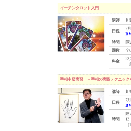
イーチンタロット入門
講師
川
7月
日程
B 
時間
隔
回数
全
22
料金
一般
手相中級実習 ～手相の実践テクニック
講師
川
7月
日程
B 
隔
時間
13
（