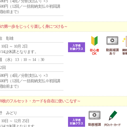
4,580円（4回／分割支払い）×3
0,500円（12回／一括前納支払※初回講
開始前まで）
術の第一歩をじっくり楽しく身につける～
信 彰雄
 10日 ～ 10月 2日
8/14は休講となります。
週 （
水
） 13 ：10 ～ 14 ：30
12回
4,580円（4回／分割支払い）×3
0,500円（12回／一括前納支払※初回講
開始前まで）
78枚のフルセット・カードを自在に使いこなす～
野 みどり
 10日 ～ 12月 25日
8/14は休講となります。