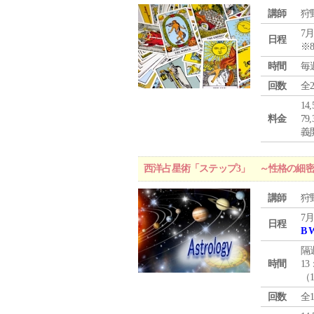
講師
狩
7月
日程
※
時間
毎
回数
全
1
料金
7
義
西洋占星術「ステップ3」 ～性格の細
講師
狩
7月
日程
B 
隔
時間
13
（
回数
全