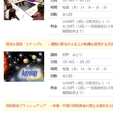
日程
1月 16日 ～ 4月 2日
時間
毎週 （
木
） 14 ：50 ～ 16 ：10
回数
全12回
14,850円（4回／分割支払い）×3
料金
41,250円（12回／一括前納支払※
義開始前まで）
西洋占星術「ステップ4」 ～運勢の変化や人生上の転機を推理する方
講師
狩野 みどり
日程
1月 16日 ～ 4月 2日
時間
毎週 （
木
） 14 ：50 ～ 16 ：10
回数
全12回
14,850円（4回／分割支払い）×3
料金
41,250円（12回／一括前納支払※
義開始前まで）
四柱推命ブラッシュアップ ～本場・中国の四柱推命の更なる秘伝を公