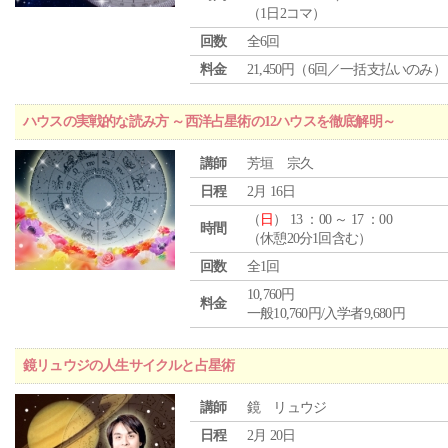
（1日2コマ）
回数
全6回
料金
21,450円（6回／一括支払いのみ）
ハウスの実戦的な読み方 ～西洋占星術の12ハウスを徹底解明～
講師
芳垣 宗久
日程
2月 16日
（
日
） 13 ：00 ～ 17 ：00
時間
（休憩20分1回含む）
回数
全1回
10,760円
料金
一般10,760円/入学者9,680円
鏡リュウジの人生サイクルと占星術
講師
鏡 リュウジ
日程
2月 20日