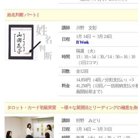
姓名判断 パート2
講師
川野 文彰
1月 14日 ～ 3月 24日
日程
B Week
隔週 （
火
）
時間
13：10～14：30／14：50～16：10
（1日2コマ）
回数
全12回
14,850円（4回／分割支払い）×3
料金
41,250円（12回／一括前納支払※
義開始前まで）
タロット・カード初級実習 ～様々な展開法とリーディングの極意を身
講師
狩野 みどり
日程
1月 14日 ～ 3月 31日
時間
毎週 （
火
） 16 ：30 ～ 17 ：50