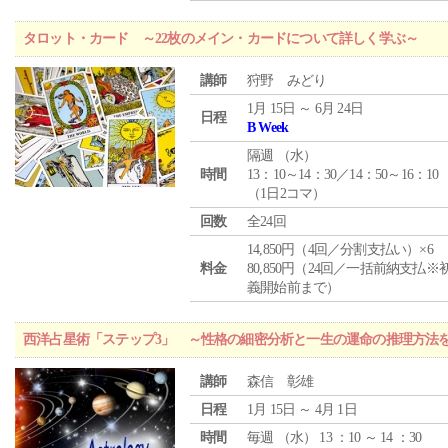
タロット・カード ～22枚のメイン・カードについて詳しく学ぶ～
講師
狩野 みどり
1月 15日 ～ 6月 24日
日程
B Week
隔週 （
水
）
時間
13：10～14：30／14：50～16：10
（1日2コマ）
回数
全24回
14,850円（4回／分割支払い）×6
料金
80,850円（24回／一括前納支払※
義開始前まで）
西洋占星術「ステップ3」 ～性格の細密分析と一生の運命の推理方法
講師
森信 彰雄
日程
1月 15日 ～ 4月 1日
時間
毎週 （
水
） 13 ：10 ～ 14 ：30