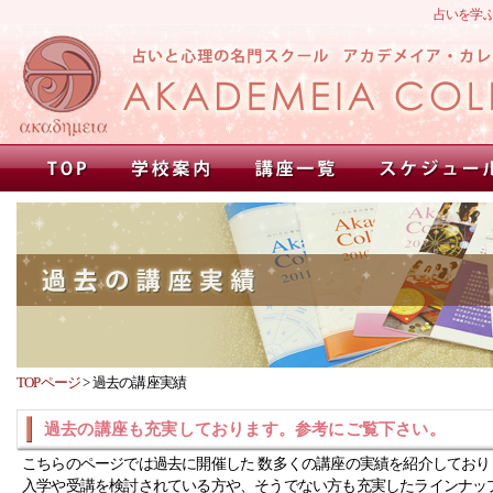
占いを学
TOPページ
>
過去の講座実績
過去の講座も充実しております。参考にご覧下さい。
こちらのページでは過去に開催した 数多くの講座の実績を紹介しており
入学や受講を検討されている方や、そうでない方も充実したラインナッ