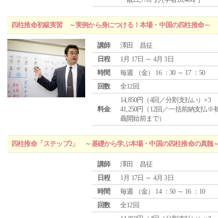
四柱推命初級実習 ～実例から身につける！本場・中国の四柱推命～
講師
澤田 昌征
日程
1月 17日 ～ 4月 3日
時間
毎週 （
金
） 16 ：30 ～ 17 ：50
回数
全12回
14,850円（4回／分割支払い）×3
料金
41,250円（12回／一括前納支払※
義開始前まで）
四柱推命「ステップ2」 ～基礎から学ぶ本場・中国の四柱推命の真髄
講師
澤田 昌征
日程
1月 17日 ～ 4月 3日
時間
毎週 （
金
） 14 ：50 ～ 16 ：10
回数
全12回