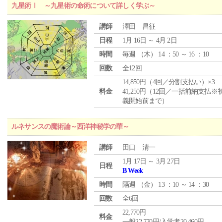
九星術Ⅰ ～九星術の命術について詳しく学ぶ～
講師
澤田 昌征
日程
1月 16日 ～ 4月 2日
時間
毎週 （
木
） 14 ：50 ～ 16 ：10
回数
全12回
14,850円（4回／分割支払い）×3
料金
41,250円（12回／一括前納支払※
義開始前まで）
ルネサンスの魔術論～西洋神秘学の華～
講師
田口 清一
1月 17日 ～ 3月 27日
日程
B Week
時間
隔週 （
金
） 13 ：10 ～ 14 ：30
回数
全6回
22,770円
料金
一般22,770円/入学者20,460円