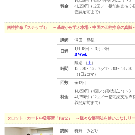
14,850円（4回／分割支払い）×3
料金
41,250円（12回／一括前納支払※
義開始前まで）
四柱推命「ステップ3」 ～基礎から学ぶ本場・中国の四柱推命の真髄
講師
澤田 昌征
1月 18日 ～ 3月 28日
日程
B Week
隔週 （
土
）
時間
15：20～16：40／17：00～18：20
（1日2コマ）
回数
全12回
14,850円（4回／分割支払い）×3
料金
41,250円（12回／一括前納支払※
義開始前まで）
タロット・カード中級実習「Part2」 ～様々な展開法を使いこなしリ
講師
狩野 みどり