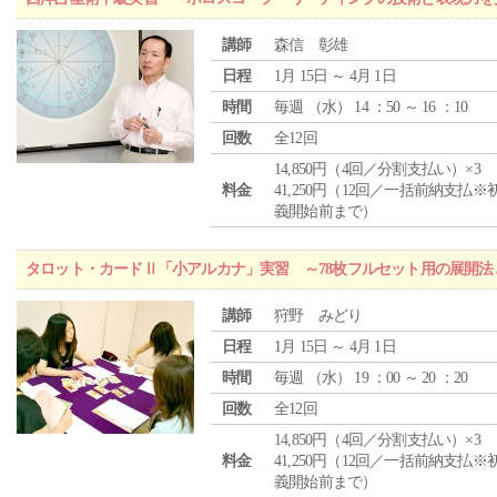
講師
森信 彰雄
日程
1月 15日 ～ 4月 1日
時間
毎週 （
水
） 14 ：50 ～ 16 ：10
回数
全12回
14,850円（4回／分割支払い）×3
料金
41,250円（12回／一括前納支払※
義開始前まで）
タロット・カードⅡ「小アルカナ」実習 ～78枚フルセット用の展開
講師
狩野 みどり
日程
1月 15日 ～ 4月 1日
時間
毎週 （
水
） 19 ：00 ～ 20 ：20
回数
全12回
14,850円（4回／分割支払い）×3
料金
41,250円（12回／一括前納支払※
義開始前まで）