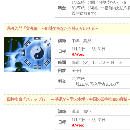
14,850円（4回／分割支払い）×6
料金
80,850円（24回／一括前納支払※
義開始前まで）
易占入門「実占編」～64卦であなたも答えが出せる～
講師
中嶋 真澄
1月 21日 ～ 3月 31日
日程
A Week
時間
隔週 （
火
） 13 ：10 ～ 14 ：30
回数
全6回
22,770円
料金
一般22,770円/入学者20,460円
四柱推命「ステップ1」 ～基礎から学ぶ本場・中国の四柱推命の真髄
講師
澤田 昌征
1月 21日 ～ 3月 31日
日程
A Week