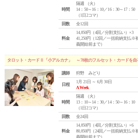
隔週 （
火
）
時間
14：50～16：10／16：30～17：50
（1日2コマ）
回数
全12回
14,850円（4回／分割支払い）×3
料金
41,250円（12回／一括前納支払※
義開始前まで）
タロット・カードⅡ「小アルカナ」 ～78枚のフルセット・カードを自
講師
狩野 みどり
1月 21日 ～ 6月 30日
日程
A Week
隔週 （
火
）
時間
13：10～14：30／14：50～16：10
（1日2コマ）
回数
全24回
14,850円（4回／分割支払い）×6
料金
80,850円（24回／一括前納支払※
義開始前まで）