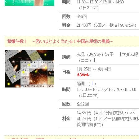
時間
11:30～12:50／13:10～14:30
（1日2コマ）
回数
全6回
料金
21,450円（6回／一括支払いのみ）
紫微斗数Ⅰ ～恐いほどよく当たる！中国占星術の奥義～
赤見（あかみ）淑子 【マダム呼
講師
（ココ）】
1月 25日 ～ 4月 4日
日程
A Week
隔週 （
土
）
時間
15：00～16：20／16：40～18：00
（1日2コマ）
回数
全12回
14,850円（4回／分割支払い）×3
料金
41,250円（12回／一括前納支払※
義開始前まで）