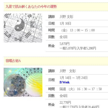
九星で読み解くあなたの今年の運勢
講師
川野 文彰
日程
1月 10日
時間
（
金
） 13 ：00 ～ 15 ：00
回数
全1回
5,870円
料金
一般5,870円/入学者5,280円
宿曜占術A
講師
川野 文彰
1月 14日 ～ 3月 24日
日程
B Week
時間
隔週 （
火
） 16 ：30 ～ 17 ：50
回数
全6回
22,770円
料金
一般22,770円/入学者20,460円