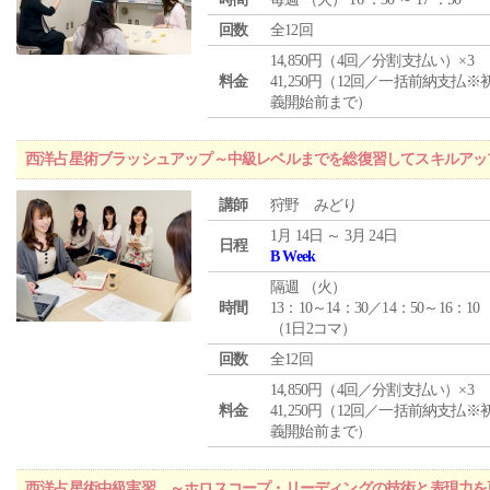
回数
全12回
14,850円（4回／分割支払い）×3
料金
41,250円（12回／一括前納支払※
義開始前まで）
西洋占星術ブラッシュアップ～中級レベルまでを総復習してスキルアッ
講師
狩野 みどり
1月 14日 ～ 3月 24日
日程
B Week
隔週 （
火
）
時間
13：10～14：30／14：50～16：10
（1日2コマ）
回数
全12回
14,850円（4回／分割支払い）×3
料金
41,250円（12回／一括前納支払※
義開始前まで）
西洋占星術中級実習 ～ホロスコープ・リーディングの技術と表現力を