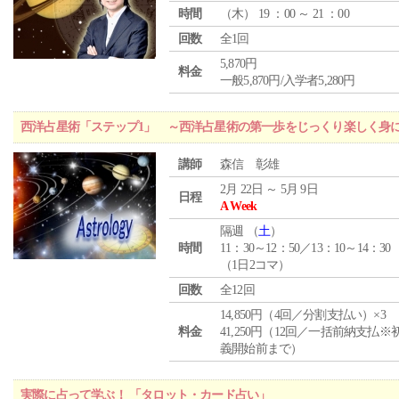
時間
（
木
） 19 ：00 ～ 21 ：00
回数
全1回
5,870円
料金
一般5,870円/入学者5,280円
西洋占星術「ステップ1」 ～西洋占星術の第一歩をじっくり楽しく身
講師
森信 彰雄
2月 22日 ～ 5月 9日
日程
A Week
隔週 （
土
）
時間
11：30～12：50／13：10～14：30
（1日2コマ）
回数
全12回
14,850円（4回／分割支払い）×3
料金
41,250円（12回／一括前納支払※
義開始前まで）
実際に占って学ぶ！ 「タロット・カード占い」