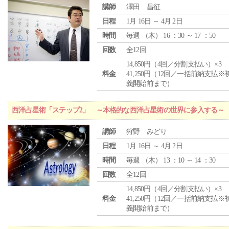
講師
澤田 昌征
日程
1月 16日 ～ 4月 2日
時間
毎週 （
木
） 16 ：30 ～ 17 ：50
回数
全12回
14,850円（4回／分割支払い）×3
料金
41,250円（12回／一括前納支払※
義開始前まで）
西洋占星術「ステップ2」 ～本格的な西洋占星術の世界に参入する～
講師
狩野 みどり
日程
1月 16日 ～ 4月 2日
時間
毎週 （
木
） 13 ：10 ～ 14 ：30
回数
全12回
14,850円（4回／分割支払い）×3
料金
41,250円（12回／一括前納支払※
義開始前まで）