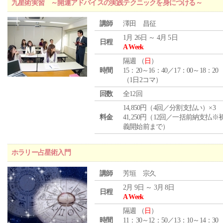
九星術実習 ～開運アドバイスの実践テクニックを身につける～
講師
澤田 昌征
1月 26日 ～ 4月 5日
日程
A Week
隔週 （
日
）
時間
15：20～16：40／17：00～18：20
（1日2コマ）
回数
全12回
14,850円（4回／分割支払い）×3
料金
41,250円（12回／一括前納支払※
義開始前まで）
ホラリー占星術入門
講師
芳垣 宗久
2月 9日 ～ 3月 8日
日程
A Week
隔週 （
日
）
時間
11：30～12：50／13：10～14：30