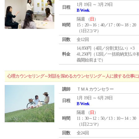
1月 19日 ～ 3月 29日
日程
B Week
隔週 （
日
）
時間
15：20～16：40／17：00～18：20
（1日2コマ）
回数
全12回
14,850円（4回／分割支払い）×3
料金
41,250円（12回／一括前納支払※
義開始前まで）
心理カウンセリング～対話を深めるカウンセリング～人に接する仕事には
講師
ＴＭＡカウンセラー
1月 19日 ～ 6月 28日
日程
B Week
隔週 （
日
）
時間
11：30～12：50／13：10～14：30
（1日2コマ）
回数
全24回