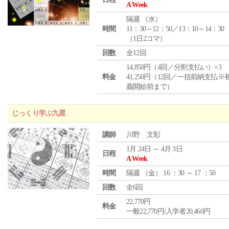
A Week
隔週 （
水
）
時間
11：30～12：50／13：10～14：30
（1日2コマ）
回数
全12回
14,850円（4回／分割支払い）×3
料金
41,250円（12回／一括前納支払※
義開始前まで）
じっくり学ぶ九星
講師
川野 文彰
1月 24日 ～ 4月 3日
日程
A Week
時間
隔週 （
金
） 16 ：30 ～ 17 ：50
回数
全6回
22,770円
料金
一般22,770円/入学者20,460円