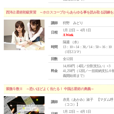
西洋占星術初級実習 ～ホロスコープからあらゆる事を読み取る訓練を
講師
狩野 みどり
1月 22日 ～ 4月 1日
日程
A Week
隔週 （
水
）
時間
13：10～14：30／14：50～16：10
（1日2コマ）
回数
全12回
14,850円（4回／分割支払い）×3
料金
41,250円（12回／一括前納支払※
義開始前まで）
紫微斗数Ⅱ ～恐いほどよく当たる！ 中国占星術の奥義～
赤見（あかみ）淑子 【マダム呼
講師
（ココ）】
1月 22日 ～ 4月 1日
日程