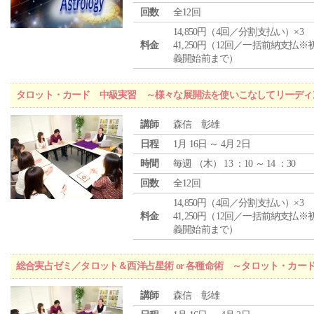
回数
全12回
14,850円（4回／分割支払い）×3
料金
41,250円（12回／一括前納支払※
義開始前まで）
タロット・カード 中級実習 ～様々な展開法を使いこなしてリーディ
講師
森信 彰雄
日程
1月 16日 ～ 4月 2日
時間
毎週 （
木
） 13 ：10 ～ 14 ：30
回数
全12回
14,850円（4回／分割支払い）×3
料金
41,250円（12回／一括前納支払※
義開始前まで）
総合実占ゼミ／タロット＆西洋占星術 or 各種命術 ～タロット・カ
講師
森信 彰雄