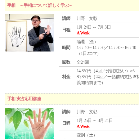
手相 ～手相について詳しく学ぶ～
講師
川野 文彰
1月 24日 ～ 7月 3日
日程
A Week
隔週 （
金
）
時間
13：10～14：30／14：50～16：10
（1日2コマ）
回数
全24回
14,850円（4回／分割支払い）×6
料金
80,850円（24回／一括前納支払※
義開始前まで）
手相 実占応用講座
講師
川野 文彰
1月 25日 ～ 3月 21日
日程
A Week
変則（土）