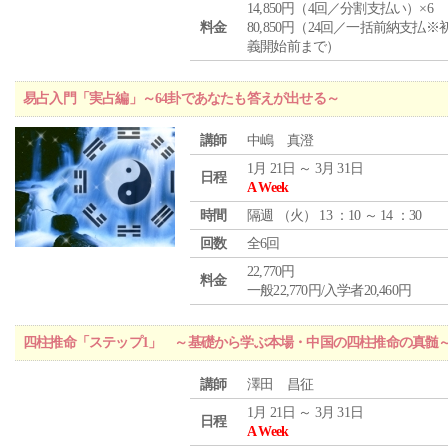
14,850円（4回／分割支払い）×6
料金
80,850円（24回／一括前納支払※
義開始前まで）
易占入門「実占編」～64卦であなたも答えが出せる～
講師
中嶋 真澄
1月 21日 ～ 3月 31日
日程
A Week
時間
隔週 （
火
） 13 ：10 ～ 14 ：30
回数
全6回
22,770円
料金
一般22,770円/入学者20,460円
四柱推命「ステップ1」 ～基礎から学ぶ本場・中国の四柱推命の真髄
講師
澤田 昌征
1月 21日 ～ 3月 31日
日程
A Week