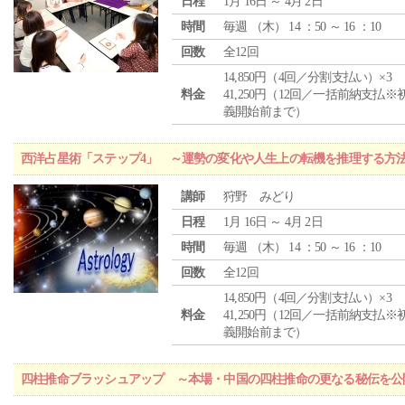
日程
1月 16日 ～ 4月 2日
時間
毎週 （
木
） 14 ：50 ～ 16 ：10
回数
全12回
14,850円（4回／分割支払い）×3
料金
41,250円（12回／一括前納支払※
義開始前まで）
西洋占星術「ステップ4」 ～運勢の変化や人生上の転機を推理する方
講師
狩野 みどり
日程
1月 16日 ～ 4月 2日
時間
毎週 （
木
） 14 ：50 ～ 16 ：10
回数
全12回
14,850円（4回／分割支払い）×3
料金
41,250円（12回／一括前納支払※
義開始前まで）
四柱推命ブラッシュアップ ～本場・中国の四柱推命の更なる秘伝を公