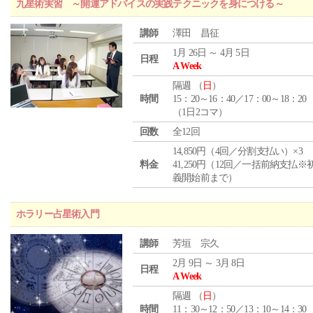
九星術実習 ～開運アドバイスの実践テクニックを身につける～
講師
澤田 昌征
1月 26日 ～ 4月 5日
日程
A Week
隔週 （
日
）
時間
15：20～16：40／17：00～18：20
（1日2コマ）
回数
全12回
14,850円（4回／分割支払い）×3
料金
41,250円（12回／一括前納支払※
義開始前まで）
ホラリー占星術入門
講師
芳垣 宗久
2月 9日 ～ 3月 8日
日程
A Week
隔週 （
日
）
時間
11：30～12：50／13：10～14：30