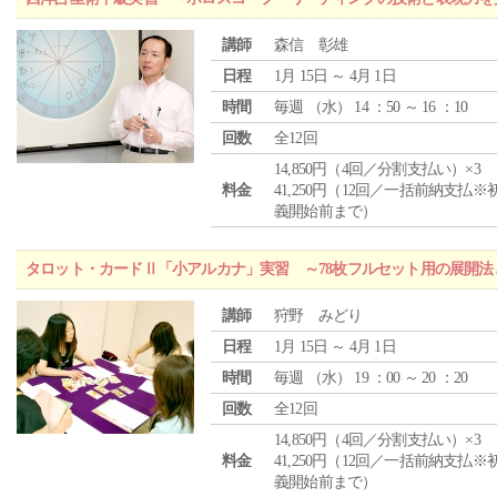
講師
森信 彰雄
日程
1月 15日 ～ 4月 1日
時間
毎週 （
水
） 14 ：50 ～ 16 ：10
回数
全12回
14,850円（4回／分割支払い）×3
料金
41,250円（12回／一括前納支払※
義開始前まで）
タロット・カードⅡ「小アルカナ」実習 ～78枚フルセット用の展開
講師
狩野 みどり
日程
1月 15日 ～ 4月 1日
時間
毎週 （
水
） 19 ：00 ～ 20 ：20
回数
全12回
14,850円（4回／分割支払い）×3
料金
41,250円（12回／一括前納支払※
義開始前まで）