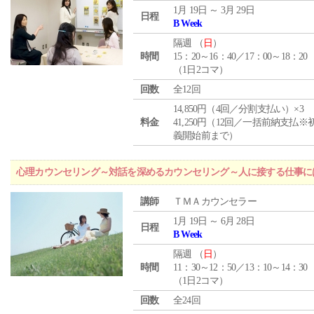
1月 19日 ～ 3月 29日
日程
B Week
隔週 （
日
）
時間
15：20～16：40／17：00～18：20
（1日2コマ）
回数
全12回
14,850円（4回／分割支払い）×3
料金
41,250円（12回／一括前納支払※
義開始前まで）
心理カウンセリング～対話を深めるカウンセリング～人に接する仕事には
講師
ＴＭＡカウンセラー
1月 19日 ～ 6月 28日
日程
B Week
隔週 （
日
）
時間
11：30～12：50／13：10～14：30
（1日2コマ）
回数
全24回