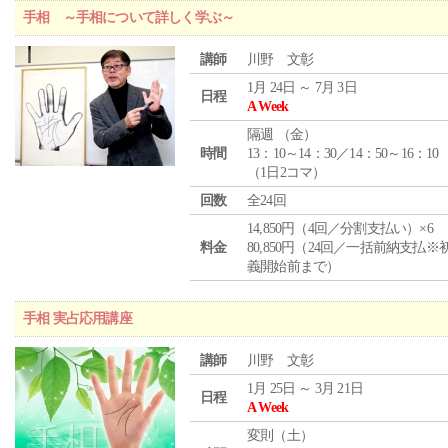
手相 ～手相について詳しく学ぶ～
講師
川野 文彰
1月 24日 ～ 7月 3日
日程
A Week
隔週 （
金
）
時間
13：10～14：30／14：50～16：10
（1日2コマ）
回数
全24回
14,850円（4回／分割支払い）×6
料金
80,850円（24回／一括前納支払※
義開始前まで）
手相 実占応用講座
講師
川野 文彰
1月 25日 ～ 3月 21日
日程
A Week
変則（土）