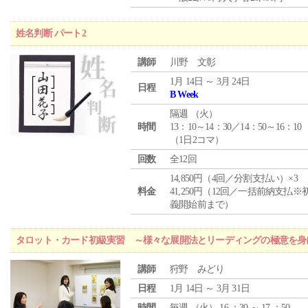
姓名判断 パート2
講師
川野 文彰
1月 14日 ～ 3月 24日
日程
B Week
隔週 （
火
）
時間
13：10～14：30／14：50～16：10
（1日2コマ）
回数
全12回
14,850円（4回／分割支払い）×3
料金
41,250円（12回／一括前納支払※
義開始前まで）
タロット・カード初級実習 ～様々な展開法とリーディングの極意を身
講師
狩野 みどり
日程
1月 14日 ～ 3月 31日
時間
毎週 （
火
） 16 ：30 ～ 17 ：50