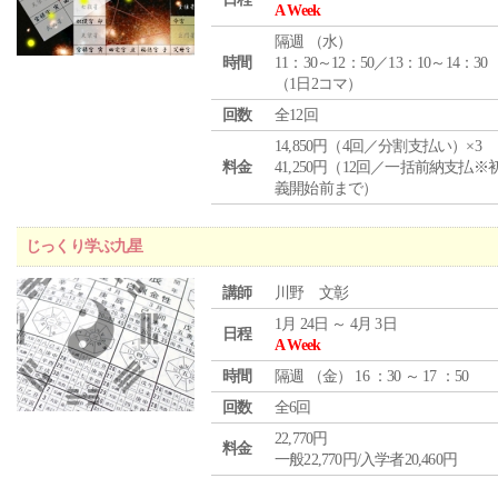
A Week
隔週 （
水
）
時間
11：30～12：50／13：10～14：30
（1日2コマ）
回数
全12回
14,850円（4回／分割支払い）×3
料金
41,250円（12回／一括前納支払※
義開始前まで）
じっくり学ぶ九星
講師
川野 文彰
1月 24日 ～ 4月 3日
日程
A Week
時間
隔週 （
金
） 16 ：30 ～ 17 ：50
回数
全6回
22,770円
料金
一般22,770円/入学者20,460円