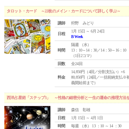
タロット・カード ～22枚のメイン・カードについて詳しく学ぶ～
講師
狩野 みどり
1月 15日 ～ 6月 24日
日程
B Week
隔週 （
水
）
時間
13：10～14：30／14：50～16：10
（1日2コマ）
回数
全24回
14,850円（4回／分割支払い）×6
料金
80,850円（24回／一括前納支払※
義開始前まで）
西洋占星術「ステップ3」 ～性格の細密分析と一生の運命の推理方法
講師
森信 彰雄
日程
1月 15日 ～ 4月 1日
時間
毎週 （
水
） 13 ：10 ～ 14 ：30