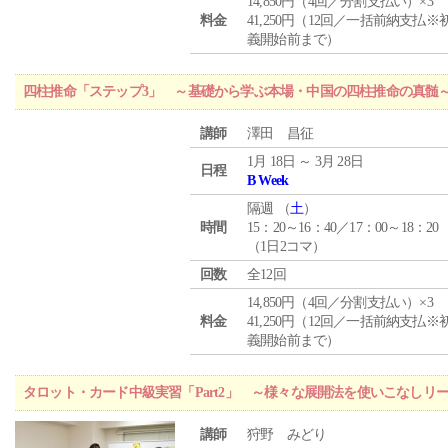
14,850円（4回／分割支払い）×3
料金
41,250円（12回／一括前納支払※
義開始前まで）
四柱推命「ステップ3」 ～基礎から学ぶ本場・中国の四柱推命の真髄
講師
澤田 昌征
1月 18日 ～ 3月 28日
日程
B Week
隔週 （
土
）
時間
15：20～16：40／17：00～18：20
（1日2コマ）
回数
全12回
14,850円（4回／分割支払い）×3
料金
41,250円（12回／一括前納支払※
義開始前まで）
タロット・カード中級実習「Part2」 ～様々な展開法を使いこなしリ
講師
狩野 みどり