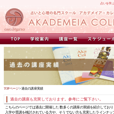
占いを学
TOPページ
>
過去の講座実績
過去の講座も充実しております。参考にご覧下さい。
こちらのページでは過去に開催した 数多くの講座の実績を紹介しており
入学や受講を検討されている方や、そうでない方も充実したラインナッ