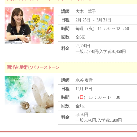
講師
大木 華子
日程
2月 25日 ～ 3月 31日
時間
毎週 （
火
） 11 ：30 ～ 12 ：50
回数
全6回
22,770円
料金
一般22,770円/入学者20,460円
西洋占星術とパワーストーン
講師
水谷 奏音
日程
12月 15日
時間
（
日
） 15 ：30 ～ 17 ：30
回数
全1回
5,870円
料金
一般5,870円/入学者5,280円