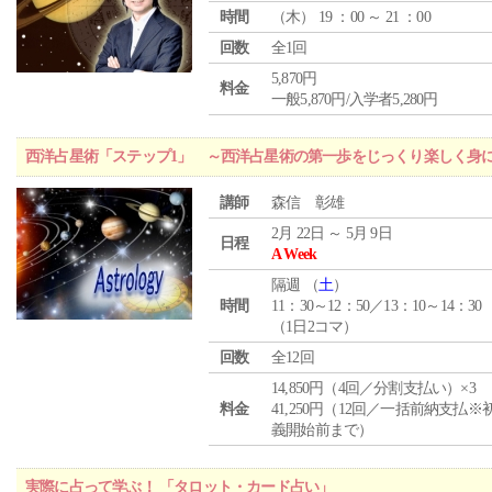
時間
（
木
） 19 ：00 ～ 21 ：00
回数
全1回
5,870円
料金
一般5,870円/入学者5,280円
西洋占星術「ステップ1」 ～西洋占星術の第一歩をじっくり楽しく身
講師
森信 彰雄
2月 22日 ～ 5月 9日
日程
A Week
隔週 （
土
）
時間
11：30～12：50／13：10～14：30
（1日2コマ）
回数
全12回
14,850円（4回／分割支払い）×3
料金
41,250円（12回／一括前納支払※
義開始前まで）
実際に占って学ぶ！ 「タロット・カード占い」