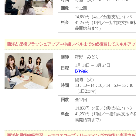
回数
全12回
14,850円（4回／分割支払い）×3
料金
41,250円（12回／一括前納支払※
義開始前まで）
西洋占星術ブラッシュアップ～中級レベルまでを総復習してスキルアッ
講師
狩野 みどり
1月 14日 ～ 3月 24日
日程
B Week
隔週 （
火
）
時間
13：10～14：30／14：50～16：10
（1日2コマ）
回数
全12回
14,850円（4回／分割支払い）×3
料金
41,250円（12回／一括前納支払※
義開始前まで）
西洋占星術中級実習 ～ホロスコープ・リーディングの技術と表現力を