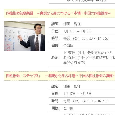
四柱推命初級実習 ～実例から身につける！本場・中国の四柱推命～
講師
澤田 昌征
日程
1月 17日 ～ 4月 3日
時間
毎週 （
金
） 16 ：30 ～ 17 ：50
回数
全12回
14,850円（4回／分割支払い）×3
料金
41,250円（12回／一括前納支払※
義開始前まで）
四柱推命「ステップ2」 ～基礎から学ぶ本場・中国の四柱推命の真髄
講師
澤田 昌征
日程
1月 17日 ～ 4月 3日
時間
毎週 （
金
） 14 ：50 ～ 16 ：10
回数
全12回