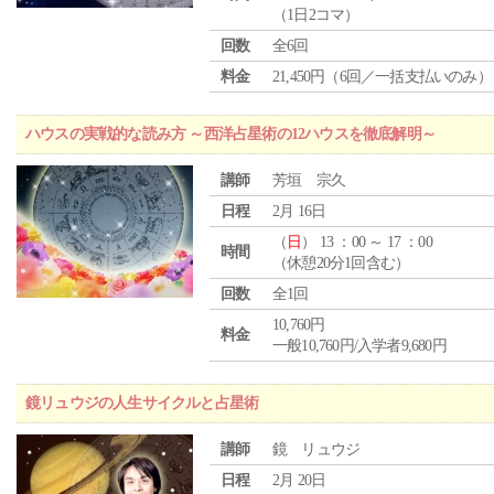
（1日2コマ）
回数
全6回
料金
21,450円（6回／一括支払いのみ）
ハウスの実戦的な読み方 ～西洋占星術の12ハウスを徹底解明～
講師
芳垣 宗久
日程
2月 16日
（
日
） 13 ：00 ～ 17 ：00
時間
（休憩20分1回含む）
回数
全1回
10,760円
料金
一般10,760円/入学者9,680円
鏡リュウジの人生サイクルと占星術
講師
鏡 リュウジ
日程
2月 20日