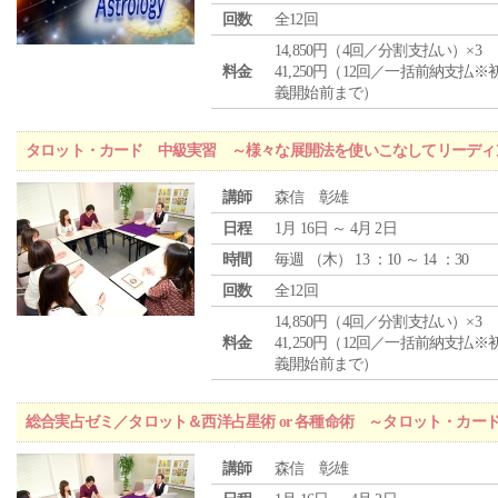
回数
全12回
14,850円（4回／分割支払い）×3
料金
41,250円（12回／一括前納支払※
義開始前まで）
タロット・カード 中級実習 ～様々な展開法を使いこなしてリーディ
講師
森信 彰雄
日程
1月 16日 ～ 4月 2日
時間
毎週 （
木
） 13 ：10 ～ 14 ：30
回数
全12回
14,850円（4回／分割支払い）×3
料金
41,250円（12回／一括前納支払※
義開始前まで）
総合実占ゼミ／タロット＆西洋占星術 or 各種命術 ～タロット・カ
講師
森信 彰雄