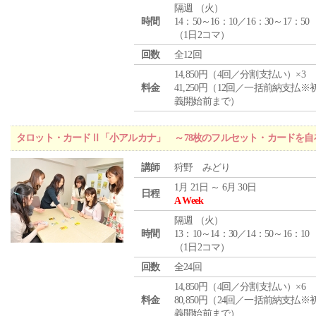
隔週 （
火
）
時間
14：50～16：10／16：30～17：50
（1日2コマ）
回数
全12回
14,850円（4回／分割支払い）×3
料金
41,250円（12回／一括前納支払※
義開始前まで）
タロット・カードⅡ「小アルカナ」 ～78枚のフルセット・カードを自
講師
狩野 みどり
1月 21日 ～ 6月 30日
日程
A Week
隔週 （
火
）
時間
13：10～14：30／14：50～16：10
（1日2コマ）
回数
全24回
14,850円（4回／分割支払い）×6
料金
80,850円（24回／一括前納支払※
義開始前まで）