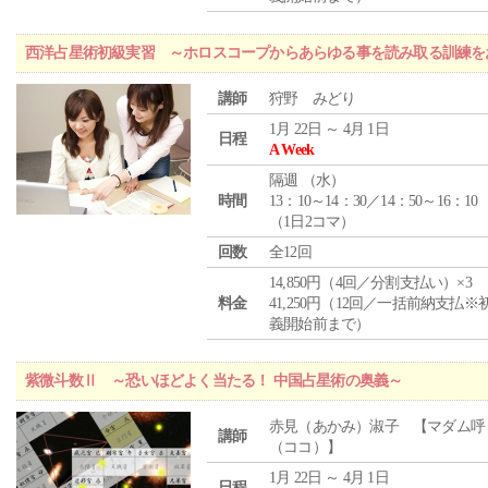
西洋占星術初級実習 ～ホロスコープからあらゆる事を読み取る訓練を
講師
狩野 みどり
1月 22日 ～ 4月 1日
日程
A Week
隔週 （
水
）
時間
13：10～14：30／14：50～16：10
（1日2コマ）
回数
全12回
14,850円（4回／分割支払い）×3
料金
41,250円（12回／一括前納支払※
義開始前まで）
紫微斗数Ⅱ ～恐いほどよく当たる！ 中国占星術の奥義～
赤見（あかみ）淑子 【マダム呼
講師
（ココ）】
1月 22日 ～ 4月 1日
日程