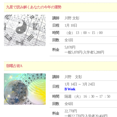
九星で読み解くあなたの今年の運勢
講師
川野 文彰
日程
1月 10日
時間
（
金
） 13 ：00 ～ 15 ：00
回数
全1回
5,870円
料金
一般5,870円/入学者5,280円
宿曜占術A
講師
川野 文彰
1月 14日 ～ 3月 24日
日程
B Week
時間
隔週 （
火
） 16 ：30 ～ 17 ：50
回数
全6回
22,770円
料金
一般22,770円/入学者20,460円