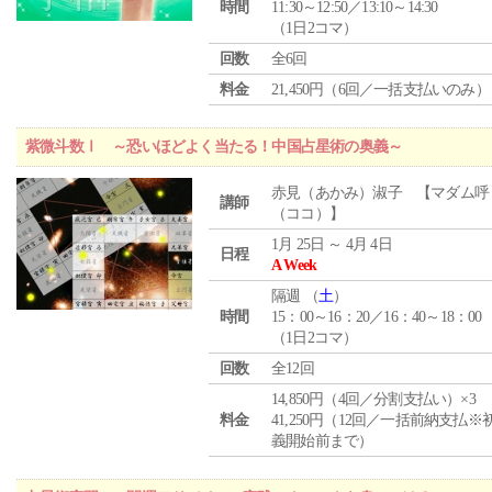
時間
11:30～12:50／13:10～14:30
（1日2コマ）
回数
全6回
料金
21,450円（6回／一括支払いのみ）
紫微斗数Ⅰ ～恐いほどよく当たる！中国占星術の奥義～
赤見（あかみ）淑子 【マダム呼
講師
（ココ）】
1月 25日 ～ 4月 4日
日程
A Week
隔週 （
土
）
時間
15：00～16：20／16：40～18：00
（1日2コマ）
回数
全12回
14,850円（4回／分割支払い）×3
料金
41,250円（12回／一括前納支払※
義開始前まで）