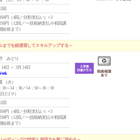
12回
4,850円（4回／分割支払い）×3
1,250円（12回／一括前納支払※初回講
開始前まで）
ルまでを総復習してスキルアップする～
野 みどり
 14日 ～ 3月 24日
Week
週 （
火
）
：10～14：30／14：50～16：10
1日2コマ）
12回
4,850円（4回／分割支払い）×3
1,250円（12回／一括前納支払※初回講
開始前まで）
リーディングの技術と表現力を更に深める～