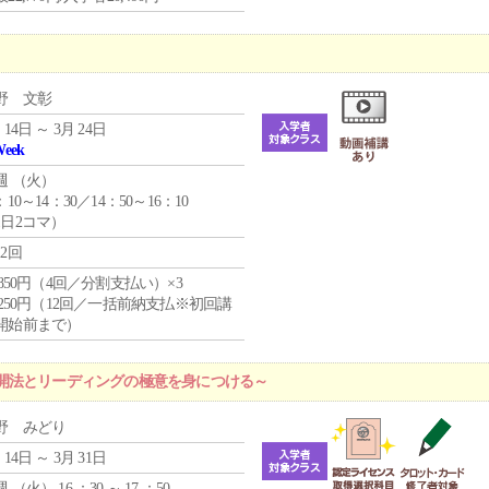
野 文彰
 14日 ～ 3月 24日
Week
週 （
火
）
：10～14：30／14：50～16：10
1日2コマ）
12回
4,850円（4回／分割支払い）×3
1,250円（12回／一括前納支払※初回講
開始前まで）
開法とリーディングの極意を身につける～
野 みどり
 14日 ～ 3月 31日
週 （
火
） 16 ：30 ～ 17 ：50