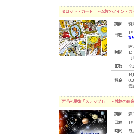
タロット・カード ～22枚のメイン・カ
講師
狩
1月
日程
B 
隔
時間
13
（
回数
全
1
料金
8
義
西洋占星術「ステップ3」 ～性格の細
講師
森
日程
1月
時間
毎