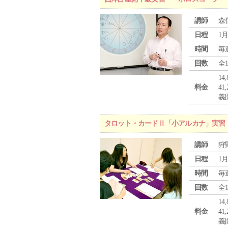
講師
森
日程
1月
時間
毎
回数
全
1
料金
4
義
タロット・カードⅡ「小アルカナ」実習
講師
狩
日程
1月
時間
毎
回数
全
1
料金
4
義