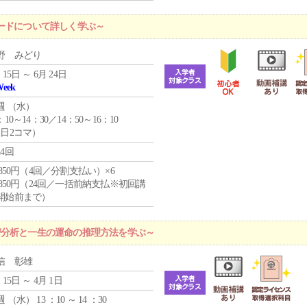
ードについて詳しく学ぶ～
野 みどり
 15日 ～ 6月 24日
Week
週 （
水
）
：10～14：30／14：50～16：10
1日2コマ）
24回
4,850円（4回／分割支払い）×6
0,850円（24回／一括前納支払※初回講
開始前まで）
密分析と一生の運命の推理方法を学ぶ～
信 彰雄
 15日 ～ 4月 1日
週 （
水
） 13 ：10 ～ 14 ：30