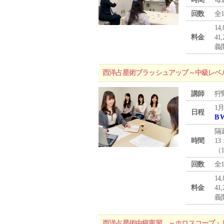
回数
全
1
料金
4
義
西洋占星術ブラッシュアップ～中級レベ
講師
狩
1月
日程
B 
隔
時間
13
（
回数
全
1
料金
4
義
西洋占星術中級実習 ～ホロスコープ・