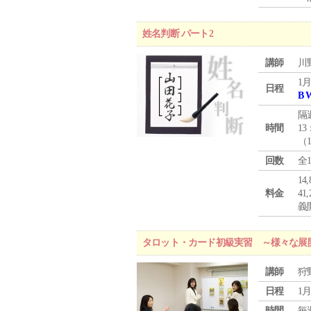
姓名判断 パート2
講師
川
1月
日程
B 
隔
時間
13
（
回数
全
1
料金
4
義
タロット・カード初級実習 ～様々な展
講師
狩
日程
1月
時間
毎