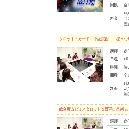
回数
全
1
料金
4
義
タロット・カード 中級実習 ～様々な
講師
森
日程
1月
時間
毎
回数
全
1
料金
4
義
総合実占ゼミ／タロット＆西洋占星術 o
講師
森