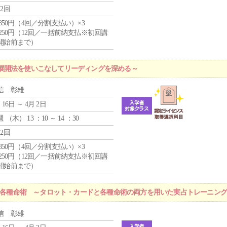
12回
4,850円（4回／分割支払い）×3
1,250円（12回／一括前納支払※初回講
開始前まで）
展開法を使いこなしてリーディングを深める～
信 彰雄
 16日 ～ 4月 2日
週 （
木
） 13 ：10 ～ 14 ：30
12回
4,850円（4回／分割支払い）×3
1,250円（12回／一括前納支払※初回講
開始前まで）
r 各種命術 ～タロット・カードと各種命術の両方を用いた実占トレーニン
信 彰雄