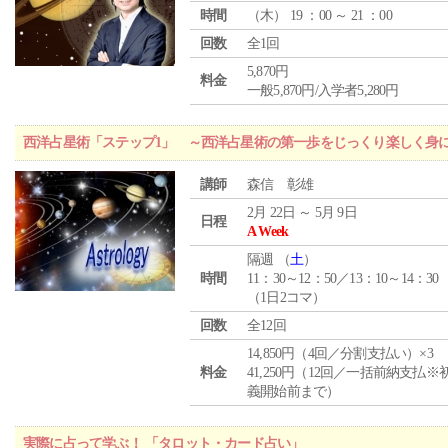
時間
（
木
） 19 ：00 ～ 21 ：00
回数
全1回
5,870円
料金
一般5,870円/入学者5,280円
西洋占星術「ステップ1」 ～西洋占星術の第一歩をじっくり楽しく身
講師
森信 彰雄
2月 22日 ～ 5月 9日
日程
A Week
隔週 （
土
）
時間
11：30～12：50／13：10～14：30
（1日2コマ）
回数
全12回
14,850円（4回／分割支払い）×3
料金
41,250円（12回／一括前納支払※
義開始前まで）
実際に占って学ぶ！ 「タロット・カード占い」