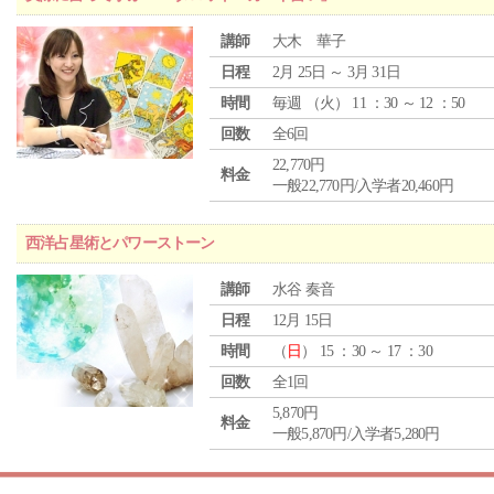
講師
大木 華子
日程
2月 25日 ～ 3月 31日
時間
毎週 （
火
） 11 ：30 ～ 12 ：50
回数
全6回
22,770円
料金
一般22,770円/入学者20,460円
西洋占星術とパワーストーン
講師
水谷 奏音
日程
12月 15日
時間
（
日
） 15 ：30 ～ 17 ：30
回数
全1回
5,870円
料金
一般5,870円/入学者5,280円