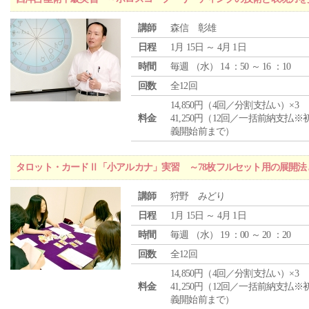
講師
森信 彰雄
日程
1月 15日 ～ 4月 1日
時間
毎週 （
水
） 14 ：50 ～ 16 ：10
回数
全12回
14,850円（4回／分割支払い）×3
料金
41,250円（12回／一括前納支払※
義開始前まで）
タロット・カードⅡ「小アルカナ」実習 ～78枚フルセット用の展開
講師
狩野 みどり
日程
1月 15日 ～ 4月 1日
時間
毎週 （
水
） 19 ：00 ～ 20 ：20
回数
全12回
14,850円（4回／分割支払い）×3
料金
41,250円（12回／一括前納支払※
義開始前まで）