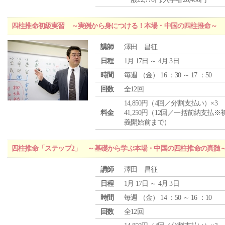
四柱推命初級実習 ～実例から身につける！本場・中国の四柱推命～
講師
澤田 昌征
日程
1月 17日 ～ 4月 3日
時間
毎週 （
金
） 16 ：30 ～ 17 ：50
回数
全12回
14,850円（4回／分割支払い）×3
料金
41,250円（12回／一括前納支払※
義開始前まで）
四柱推命「ステップ2」 ～基礎から学ぶ本場・中国の四柱推命の真髄
講師
澤田 昌征
日程
1月 17日 ～ 4月 3日
時間
毎週 （
金
） 14 ：50 ～ 16 ：10
回数
全12回