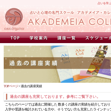
占いを学
TOPページ
>
過去の講座実績
過去の講座も充実しております。参考にご覧下さい。
こちらのページでは過去に開催した 数多くの講座の実績を紹介しており
入学や受講を検討されている方や、そうでない方も充実したラインナッ