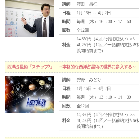
講師
澤田 昌征
日程
1月 16日 ～ 4月 2日
時間
毎週 （
木
） 16 ：30 ～ 17 ：50
回数
全12回
14,850円（4回／分割支払い）×3
料金
41,250円（12回／一括前納支払※
義開始前まで）
西洋占星術「ステップ2」 ～本格的な西洋占星術の世界に参入する～
講師
狩野 みどり
日程
1月 16日 ～ 4月 2日
時間
毎週 （
木
） 13 ：10 ～ 14 ：30
回数
全12回
14,850円（4回／分割支払い）×3
料金
41,250円（12回／一括前納支払※
義開始前まで）