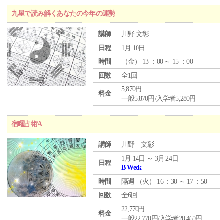
九星で読み解くあなたの今年の運勢
講師
川野 文彰
日程
1月 10日
時間
（
金
） 13 ：00 ～ 15 ：00
回数
全1回
5,870円
料金
一般5,870円/入学者5,280円
宿曜占術A
講師
川野 文彰
1月 14日 ～ 3月 24日
日程
B Week
時間
隔週 （
火
） 16 ：30 ～ 17 ：50
回数
全6回
22,770円
料金
一般22,770円/入学者20,460円