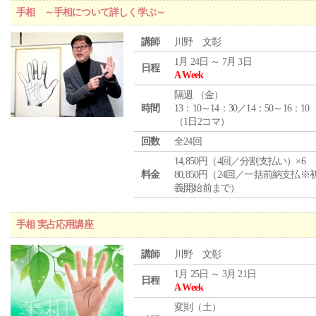
手相 ～手相について詳しく学ぶ～
講師
川野 文彰
1月 24日 ～ 7月 3日
日程
A Week
隔週 （
金
）
時間
13：10～14：30／14：50～16：10
（1日2コマ）
回数
全24回
14,850円（4回／分割支払い）×6
料金
80,850円（24回／一括前納支払※
義開始前まで）
手相 実占応用講座
講師
川野 文彰
1月 25日 ～ 3月 21日
日程
A Week
変則（土）