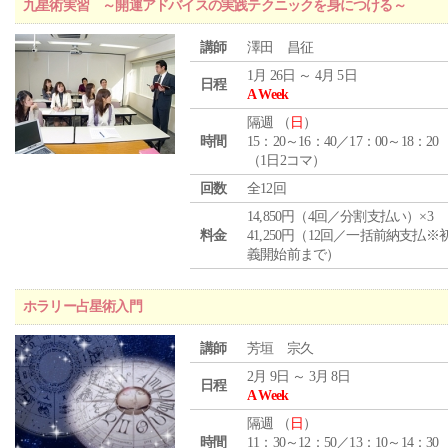
九星術実習 ～開運アドバイスの実践テクニックを身につける～
講師
澤田 昌征
1月 26日 ～ 4月 5日
日程
A Week
隔週 （
日
）
時間
15：20～16：40／17：00～18：20
（1日2コマ）
回数
全12回
14,850円（4回／分割支払い）×3
料金
41,250円（12回／一括前納支払※
義開始前まで）
ホラリー占星術入門
講師
芳垣 宗久
2月 9日 ～ 3月 8日
日程
A Week
隔週 （
日
）
時間
11：30～12：50／13：10～14：30