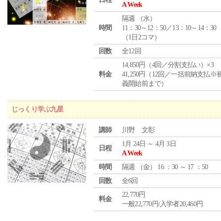
A Week
隔週 （
水
）
時間
11：30～12：50／13：10～14：30
（1日2コマ）
回数
全12回
14,850円（4回／分割支払い）×3
料金
41,250円（12回／一括前納支払※
義開始前まで）
じっくり学ぶ九星
講師
川野 文彰
1月 24日 ～ 4月 3日
日程
A Week
時間
隔週 （
金
） 16 ：30 ～ 17 ：50
回数
全6回
22,770円
料金
一般22,770円/入学者20,460円