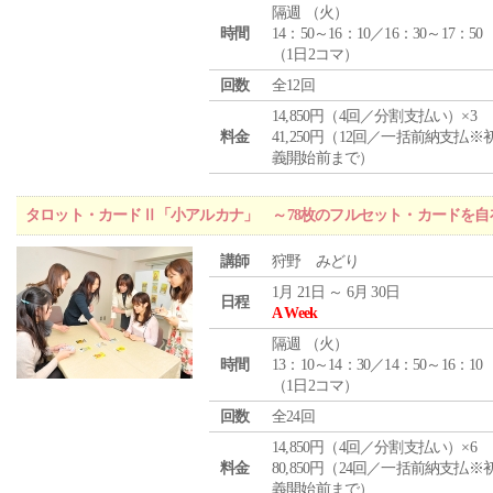
隔週 （
火
）
時間
14：50～16：10／16：30～17：50
（1日2コマ）
回数
全12回
14,850円（4回／分割支払い）×3
料金
41,250円（12回／一括前納支払※
義開始前まで）
タロット・カードⅡ「小アルカナ」 ～78枚のフルセット・カードを自
講師
狩野 みどり
1月 21日 ～ 6月 30日
日程
A Week
隔週 （
火
）
時間
13：10～14：30／14：50～16：10
（1日2コマ）
回数
全24回
14,850円（4回／分割支払い）×6
料金
80,850円（24回／一括前納支払※
義開始前まで）