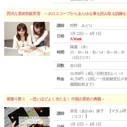
西洋占星術初級実習 ～ホロスコープからあらゆる事を読み取る訓練を
講師
狩野 みどり
1月 22日 ～ 4月 1日
日程
A Week
隔週 （
水
）
時間
13：10～14：30／14：50～16：10
（1日2コマ）
回数
全12回
14,850円（4回／分割支払い）×3
料金
41,250円（12回／一括前納支払※
義開始前まで）
紫微斗数Ⅱ ～恐いほどよく当たる！ 中国占星術の奥義～
赤見（あかみ）淑子 【マダム呼
講師
（ココ）】
1月 22日 ～ 4月 1日
日程