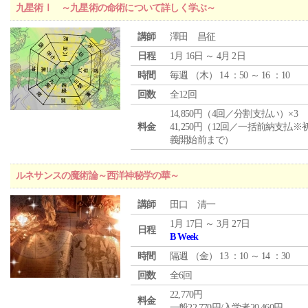
九星術Ⅰ ～九星術の命術について詳しく学ぶ～
講師
澤田 昌征
日程
1月 16日 ～ 4月 2日
時間
毎週 （
木
） 14 ：50 ～ 16 ：10
回数
全12回
14,850円（4回／分割支払い）×3
料金
41,250円（12回／一括前納支払※
義開始前まで）
ルネサンスの魔術論～西洋神秘学の華～
講師
田口 清一
1月 17日 ～ 3月 27日
日程
B Week
時間
隔週 （
金
） 13 ：10 ～ 14 ：30
回数
全6回
22,770円
料金
一般22,770円/入学者20,460円