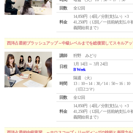
回数
全12回
14,850円（4回／分割支払い）×3
料金
41,250円（12回／一括前納支払※
義開始前まで）
西洋占星術ブラッシュアップ～中級レベルまでを総復習してスキルアッ
講師
狩野 みどり
1月 14日 ～ 3月 24日
日程
B Week
隔週 （
火
）
時間
13：10～14：30／14：50～16：10
（1日2コマ）
回数
全12回
14,850円（4回／分割支払い）×3
料金
41,250円（12回／一括前納支払※
義開始前まで）
西洋占星術中級実習 ～ホロスコープ・リーディングの技術と表現力を