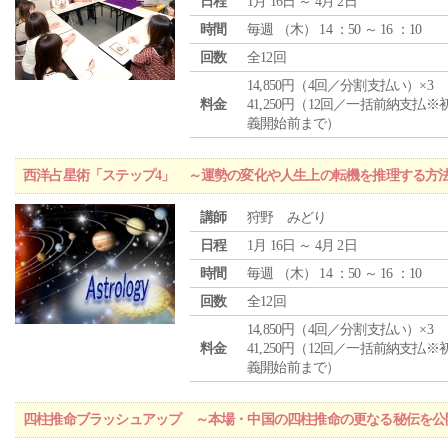
日程
1月 16日 ～ 4月 2日
時間
毎週 （
木
） 14 ：50 ～ 16 ：10
回数
全12回
14,850円（4回／分割支払い）×3
料金
41,250円（12回／一括前納支払※
義開始前まで）
西洋占星術「ステップ4」 ～運勢の変化や人生上の転機を推理する方
講師
狩野 みどり
日程
1月 16日 ～ 4月 2日
時間
毎週 （
木
） 14 ：50 ～ 16 ：10
回数
全12回
14,850円（4回／分割支払い）×3
料金
41,250円（12回／一括前納支払※
義開始前まで）
四柱推命ブラッシュアップ ～本場・中国の四柱推命の更なる秘伝を公