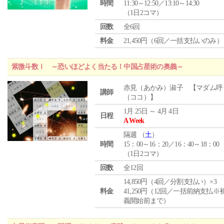
時間
11:30～12:50／13:10～14:30
（1日2コマ）
回数
全6回
料金
21,450円（6回／一括支払いのみ）
紫微斗数Ⅰ ～恐いほどよく当たる！中国占星術の奥義～
赤見（あかみ）淑子 【マダム呼
講師
（ココ）】
1月 25日 ～ 4月 4日
日程
A Week
隔週 （
土
）
時間
15：00～16：20／16：40～18：00
（1日2コマ）
回数
全12回
14,850円（4回／分割支払い）×3
料金
41,250円（12回／一括前納支払※
義開始前まで）