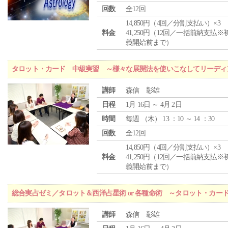
回数
全12回
14,850円（4回／分割支払い）×3
料金
41,250円（12回／一括前納支払※
義開始前まで）
タロット・カード 中級実習 ～様々な展開法を使いこなしてリーディ
講師
森信 彰雄
日程
1月 16日 ～ 4月 2日
時間
毎週 （
木
） 13 ：10 ～ 14 ：30
回数
全12回
14,850円（4回／分割支払い）×3
料金
41,250円（12回／一括前納支払※
義開始前まで）
総合実占ゼミ／タロット＆西洋占星術 or 各種命術 ～タロット・カ
講師
森信 彰雄