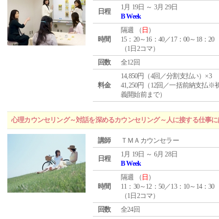
1月 19日 ～ 3月 29日
日程
B Week
隔週 （
日
）
時間
15：20～16：40／17：00～18：20
（1日2コマ）
回数
全12回
14,850円（4回／分割支払い）×3
料金
41,250円（12回／一括前納支払※
義開始前まで）
心理カウンセリング～対話を深めるカウンセリング～人に接する仕事には
講師
ＴＭＡカウンセラー
1月 19日 ～ 6月 28日
日程
B Week
隔週 （
日
）
時間
11：30～12：50／13：10～14：30
（1日2コマ）
回数
全24回