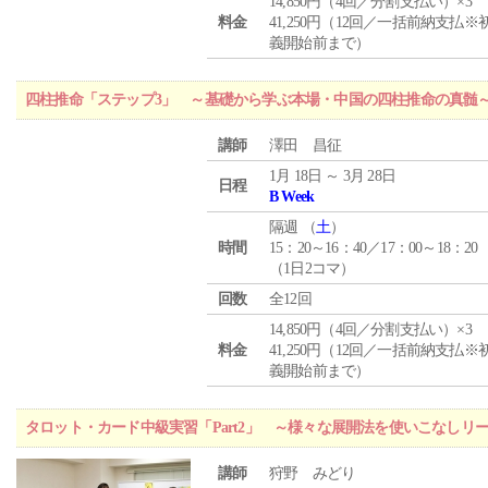
14,850円（4回／分割支払い）×3
料金
41,250円（12回／一括前納支払※
義開始前まで）
四柱推命「ステップ3」 ～基礎から学ぶ本場・中国の四柱推命の真髄
講師
澤田 昌征
1月 18日 ～ 3月 28日
日程
B Week
隔週 （
土
）
時間
15：20～16：40／17：00～18：20
（1日2コマ）
回数
全12回
14,850円（4回／分割支払い）×3
料金
41,250円（12回／一括前納支払※
義開始前まで）
タロット・カード中級実習「Part2」 ～様々な展開法を使いこなしリ
講師
狩野 みどり