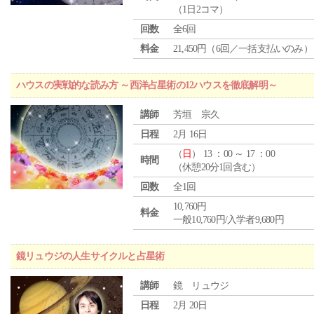
（1日2コマ）
回数
全6回
料金
21,450円（6回／一括支払いのみ）
ハウスの実戦的な読み方 ～西洋占星術の12ハウスを徹底解明～
講師
芳垣 宗久
日程
2月 16日
（
日
） 13 ：00 ～ 17 ：00
時間
（休憩20分1回含む）
回数
全1回
10,760円
料金
一般10,760円/入学者9,680円
鏡リュウジの人生サイクルと占星術
講師
鏡 リュウジ
日程
2月 20日