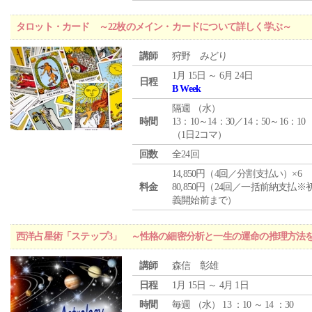
タロット・カード ～22枚のメイン・カードについて詳しく学ぶ～
講師
狩野 みどり
1月 15日 ～ 6月 24日
日程
B Week
隔週 （
水
）
時間
13：10～14：30／14：50～16：10
（1日2コマ）
回数
全24回
14,850円（4回／分割支払い）×6
料金
80,850円（24回／一括前納支払※
義開始前まで）
西洋占星術「ステップ3」 ～性格の細密分析と一生の運命の推理方法
講師
森信 彰雄
日程
1月 15日 ～ 4月 1日
時間
毎週 （
水
） 13 ：10 ～ 14 ：30