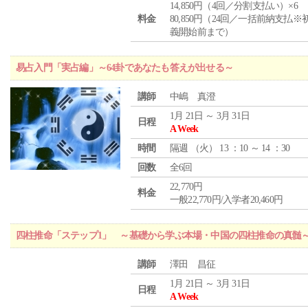
14,850円（4回／分割支払い）×6
料金
80,850円（24回／一括前納支払※
義開始前まで）
易占入門「実占編」～64卦であなたも答えが出せる～
講師
中嶋 真澄
1月 21日 ～ 3月 31日
日程
A Week
時間
隔週 （
火
） 13 ：10 ～ 14 ：30
回数
全6回
22,770円
料金
一般22,770円/入学者20,460円
四柱推命「ステップ1」 ～基礎から学ぶ本場・中国の四柱推命の真髄
講師
澤田 昌征
1月 21日 ～ 3月 31日
日程
A Week