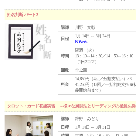
姓名判断 パート2
講師
川野 文彰
1月 14日 ～ 3月 24日
日程
B Week
隔週 （
火
）
時間
13：10～14：30／14：50～16：10
（1日2コマ）
回数
全12回
14,850円（4回／分割支払い）×3
料金
41,250円（12回／一括前納支払※
義開始前まで）
タロット・カード初級実習 ～様々な展開法とリーディングの極意を身
講師
狩野 みどり
日程
1月 14日 ～ 3月 31日
時間
毎週 （
火
） 16 ：30 ～ 17 ：50