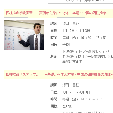
四柱推命初級実習 ～実例から身につける！本場・中国の四柱推命～
講師
澤田 昌征
日程
1月 17日 ～ 4月 3日
時間
毎週 （
金
） 16 ：30 ～ 17 ：50
回数
全12回
14,850円（4回／分割支払い）×3
料金
41,250円（12回／一括前納支払※
義開始前まで）
四柱推命「ステップ2」 ～基礎から学ぶ本場・中国の四柱推命の真髄
講師
澤田 昌征
日程
1月 17日 ～ 4月 3日
時間
毎週 （
金
） 14 ：50 ～ 16 ：10
回数
全12回