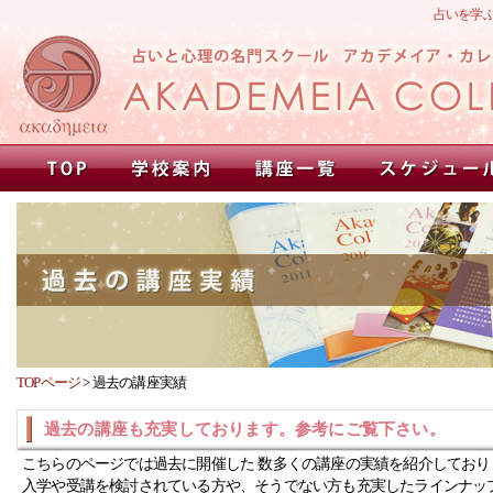
占いを学
TOPページ
>
過去の講座実績
過去の講座も充実しております。参考にご覧下さい。
こちらのページでは過去に開催した 数多くの講座の実績を紹介しており
入学や受講を検討されている方や、そうでない方も充実したラインナッ