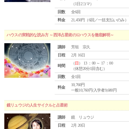
（1日2コマ）
回数
全6回
料金
21,450円（6回／一括支払いのみ）
ハウスの実戦的な読み方 ～西洋占星術の12ハウスを徹底解明～
講師
芳垣 宗久
日程
2月 16日
（
日
） 13 ：00 ～ 17 ：00
時間
（休憩20分1回含む）
回数
全1回
10,760円
料金
一般10,760円/入学者9,680円
鏡リュウジの人生サイクルと占星術
講師
鏡 リュウジ
日程
2月 20日