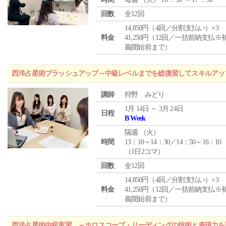
回数
全12回
14,850円（4回／分割支払い）×3
料金
41,250円（12回／一括前納支払※
義開始前まで）
西洋占星術ブラッシュアップ～中級レベルまでを総復習してスキルアッ
講師
狩野 みどり
1月 14日 ～ 3月 24日
日程
B Week
隔週 （
火
）
時間
13：10～14：30／14：50～16：10
（1日2コマ）
回数
全12回
14,850円（4回／分割支払い）×3
料金
41,250円（12回／一括前納支払※
義開始前まで）
西洋占星術中級実習 ～ホロスコープ・リーディングの技術と表現力を