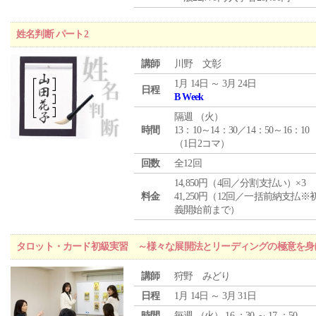
姓名判断 パート2
講師
川野 文彰
1月 14日 ～ 3月 24日
日程
B Week
隔週 （
火
）
時間
13：10～14：30／14：50～16：10
（1日2コマ）
回数
全12回
14,850円（4回／分割支払い）×3
料金
41,250円（12回／一括前納支払※
義開始前まで）
タロット・カード初級実習 ～様々な展開法とリーディングの極意を身
講師
狩野 みどり
日程
1月 14日 ～ 3月 31日
時間
毎週 （
火
） 16 ：30 ～ 17 ：50