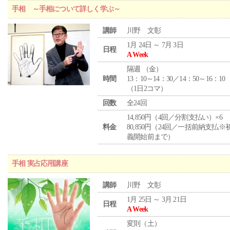
手相 ～手相について詳しく学ぶ～
講師
川野 文彰
1月 24日 ～ 7月 3日
日程
A Week
隔週 （
金
）
時間
13：10～14：30／14：50～16：10
（1日2コマ）
回数
全24回
14,850円（4回／分割支払い）×6
料金
80,850円（24回／一括前納支払※
義開始前まで）
手相 実占応用講座
講師
川野 文彰
1月 25日 ～ 3月 21日
日程
A Week
変則（土）