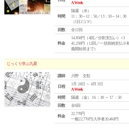
A Week
隔週 （
水
）
時間
11：30～12：50／13：10～14：30
（1日2コマ）
回数
全12回
14,850円（4回／分割支払い）×3
料金
41,250円（12回／一括前納支払※
義開始前まで）
じっくり学ぶ九星
講師
川野 文彰
1月 24日 ～ 4月 3日
日程
A Week
時間
隔週 （
金
） 16 ：30 ～ 17 ：50
回数
全6回
22,770円
料金
一般22,770円/入学者20,460円