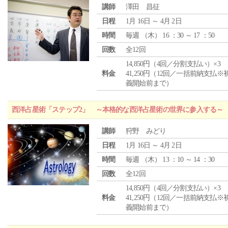
講師
澤田 昌征
日程
1月 16日 ～ 4月 2日
時間
毎週 （
木
） 16 ：30 ～ 17 ：50
回数
全12回
14,850円（4回／分割支払い）×3
料金
41,250円（12回／一括前納支払※
義開始前まで）
西洋占星術「ステップ2」 ～本格的な西洋占星術の世界に参入する～
講師
狩野 みどり
日程
1月 16日 ～ 4月 2日
時間
毎週 （
木
） 13 ：10 ～ 14 ：30
回数
全12回
14,850円（4回／分割支払い）×3
料金
41,250円（12回／一括前納支払※
義開始前まで）