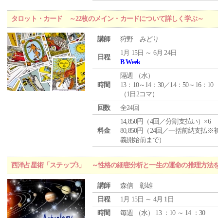
タロット・カード ～22枚のメイン・カードについて詳しく学ぶ～
講師
狩野 みどり
1月 15日 ～ 6月 24日
日程
B Week
隔週 （
水
）
時間
13：10～14：30／14：50～16：10
（1日2コマ）
回数
全24回
14,850円（4回／分割支払い）×6
料金
80,850円（24回／一括前納支払※
義開始前まで）
西洋占星術「ステップ3」 ～性格の細密分析と一生の運命の推理方法
講師
森信 彰雄
日程
1月 15日 ～ 4月 1日
時間
毎週 （
水
） 13 ：10 ～ 14 ：30