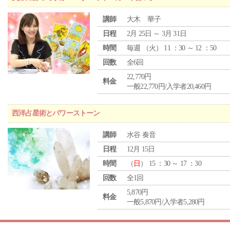
講師
大木 華子
日程
2月 25日 ～ 3月 31日
時間
毎週 （
火
） 11 ：30 ～ 12 ：50
回数
全6回
22,770円
料金
一般22,770円/入学者20,460円
西洋占星術とパワーストーン
講師
水谷 奏音
日程
12月 15日
時間
（
日
） 15 ：30 ～ 17 ：30
回数
全1回
5,870円
料金
一般5,870円/入学者5,280円