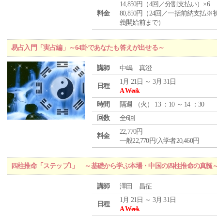
14,850円（4回／分割支払い）×6
料金
80,850円（24回／一括前納支払※
義開始前まで）
易占入門「実占編」～64卦であなたも答えが出せる～
講師
中嶋 真澄
1月 21日 ～ 3月 31日
日程
A Week
時間
隔週 （
火
） 13 ：10 ～ 14 ：30
回数
全6回
22,770円
料金
一般22,770円/入学者20,460円
四柱推命「ステップ1」 ～基礎から学ぶ本場・中国の四柱推命の真髄
講師
澤田 昌征
1月 21日 ～ 3月 31日
日程
A Week