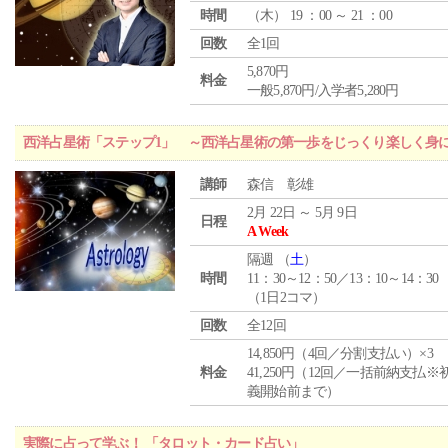
時間
（
木
） 19 ：00 ～ 21 ：00
回数
全1回
5,870円
料金
一般5,870円/入学者5,280円
西洋占星術「ステップ1」 ～西洋占星術の第一歩をじっくり楽しく身
講師
森信 彰雄
2月 22日 ～ 5月 9日
日程
A Week
隔週 （
土
）
時間
11：30～12：50／13：10～14：30
（1日2コマ）
回数
全12回
14,850円（4回／分割支払い）×3
料金
41,250円（12回／一括前納支払※
義開始前まで）
実際に占って学ぶ！ 「タロット・カード占い」