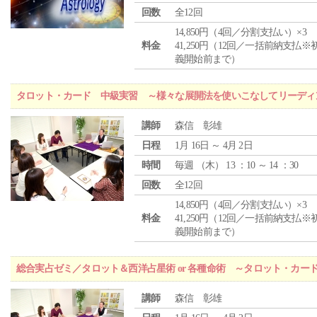
回数
全12回
14,850円（4回／分割支払い）×3
料金
41,250円（12回／一括前納支払※
義開始前まで）
タロット・カード 中級実習 ～様々な展開法を使いこなしてリーディ
講師
森信 彰雄
日程
1月 16日 ～ 4月 2日
時間
毎週 （
木
） 13 ：10 ～ 14 ：30
回数
全12回
14,850円（4回／分割支払い）×3
料金
41,250円（12回／一括前納支払※
義開始前まで）
総合実占ゼミ／タロット＆西洋占星術 or 各種命術 ～タロット・カ
講師
森信 彰雄