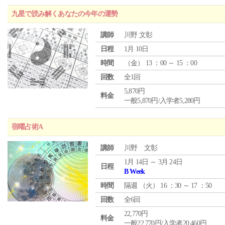
九星で読み解くあなたの今年の運勢
講師
川野 文彰
日程
1月 10日
時間
（
金
） 13 ：00 ～ 15 ：00
回数
全1回
5,870円
料金
一般5,870円/入学者5,280円
宿曜占術A
講師
川野 文彰
1月 14日 ～ 3月 24日
日程
B Week
時間
隔週 （
火
） 16 ：30 ～ 17 ：50
回数
全6回
22,770円
料金
一般22,770円/入学者20,460円