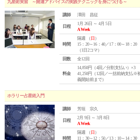
九星術実習 ～開運アドバイスの実践テクニックを身につける～
講師
澤田 昌征
1月 26日 ～ 4月 5日
日程
A Week
隔週 （
日
）
時間
15：20～16：40／17：00～18：20
（1日2コマ）
回数
全12回
14,850円（4回／分割支払い）×3
料金
41,250円（12回／一括前納支払※
義開始前まで）
ホラリー占星術入門
講師
芳垣 宗久
2月 9日 ～ 3月 8日
日程
A Week
隔週 （
日
）
時間
11：30～12：50／13：10～14：30