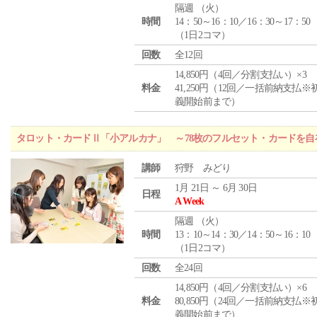
隔週 （
火
）
時間
14：50～16：10／16：30～17：50
（1日2コマ）
回数
全12回
14,850円（4回／分割支払い）×3
料金
41,250円（12回／一括前納支払※
義開始前まで）
タロット・カードⅡ「小アルカナ」 ～78枚のフルセット・カードを自
講師
狩野 みどり
1月 21日 ～ 6月 30日
日程
A Week
隔週 （
火
）
時間
13：10～14：30／14：50～16：10
（1日2コマ）
回数
全24回
14,850円（4回／分割支払い）×6
料金
80,850円（24回／一括前納支払※
義開始前まで）