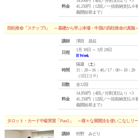
14,850円（4回／分割支払い）×3
料金
41,250円（12回／一括前納支払※
義開始前まで）
四柱推命「ステップ3」 ～基礎から学ぶ本場・中国の四柱推命の真髄
講師
澤田 昌征
1月 18日 ～ 3月 28日
日程
B Week
隔週 （
土
）
時間
15：20～16：40／17：00～18：20
（1日2コマ）
回数
全12回
14,850円（4回／分割支払い）×3
料金
41,250円（12回／一括前納支払※
義開始前まで）
タロット・カード中級実習「Part2」 ～様々な展開法を使いこなしリ
講師
狩野 みどり