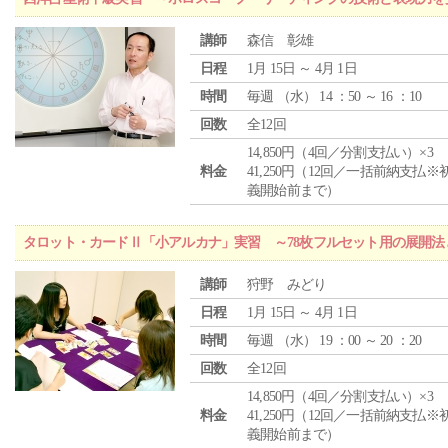
講師
森信 彰雄
日程
1月 15日 ～ 4月 1日
時間
毎週 （
水
） 14 ：50 ～ 16 ：10
回数
全12回
14,850円（4回／分割支払い）×3
料金
41,250円（12回／一括前納支払※
義開始前まで）
タロット・カードⅡ「小アルカナ」実習 ～78枚フルセット用の展開
講師
狩野 みどり
日程
1月 15日 ～ 4月 1日
時間
毎週 （
水
） 19 ：00 ～ 20 ：20
回数
全12回
14,850円（4回／分割支払い）×3
料金
41,250円（12回／一括前納支払※
義開始前まで）