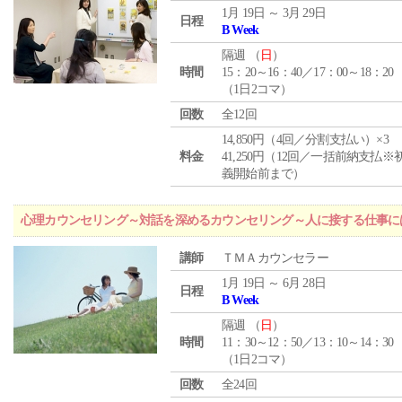
1月 19日 ～ 3月 29日
日程
B Week
隔週 （
日
）
時間
15：20～16：40／17：00～18：20
（1日2コマ）
回数
全12回
14,850円（4回／分割支払い）×3
料金
41,250円（12回／一括前納支払※
義開始前まで）
心理カウンセリング～対話を深めるカウンセリング～人に接する仕事には
講師
ＴＭＡカウンセラー
1月 19日 ～ 6月 28日
日程
B Week
隔週 （
日
）
時間
11：30～12：50／13：10～14：30
（1日2コマ）
回数
全24回