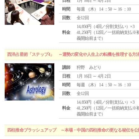
日程
1月 16日 ～ 4月 2日
時間
毎週 （
木
） 14 ：50 ～ 16 ：10
回数
全12回
14,850円（4回／分割支払い）×3
料金
41,250円（12回／一括前納支払※
義開始前まで）
西洋占星術「ステップ4」 ～運勢の変化や人生上の転機を推理する方
講師
狩野 みどり
日程
1月 16日 ～ 4月 2日
時間
毎週 （
木
） 14 ：50 ～ 16 ：10
回数
全12回
14,850円（4回／分割支払い）×3
料金
41,250円（12回／一括前納支払※
義開始前まで）
四柱推命ブラッシュアップ ～本場・中国の四柱推命の更なる秘伝を公