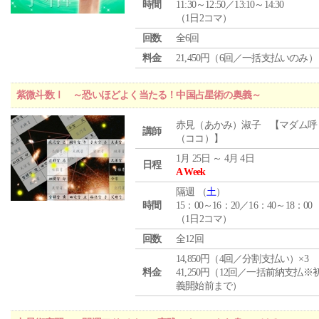
時間
11:30～12:50／13:10～14:30
（1日2コマ）
回数
全6回
料金
21,450円（6回／一括支払いのみ）
紫微斗数Ⅰ ～恐いほどよく当たる！中国占星術の奥義～
赤見（あかみ）淑子 【マダム呼
講師
（ココ）】
1月 25日 ～ 4月 4日
日程
A Week
隔週 （
土
）
時間
15：00～16：20／16：40～18：00
（1日2コマ）
回数
全12回
14,850円（4回／分割支払い）×3
料金
41,250円（12回／一括前納支払※
義開始前まで）