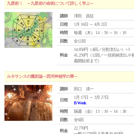
九星術Ⅰ ～九星術の命術について詳しく学ぶ～
講師
澤田 昌征
日程
1月 16日 ～ 4月 2日
時間
毎週 （
木
） 14 ：50 ～ 16 ：10
回数
全12回
14,850円（4回／分割支払い）×3
料金
41,250円（12回／一括前納支払※
義開始前まで）
ルネサンスの魔術論～西洋神秘学の華～
講師
田口 清一
1月 17日 ～ 3月 27日
日程
B Week
時間
隔週 （
金
） 13 ：10 ～ 14 ：30
回数
全6回
22,770円
料金
一般22,770円/入学者20,460円