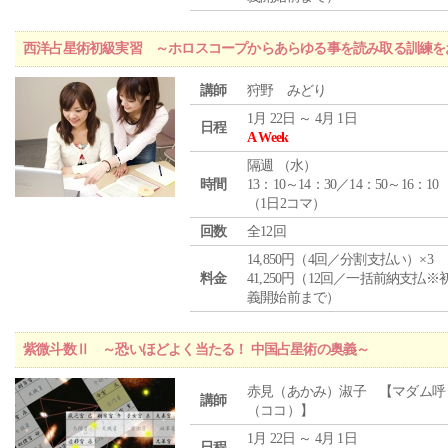
西洋占星術初級実習 ～ホロスコープからあらゆる事を読み取る訓練を
講師
狩野 みどり
1月 22日 ～ 4月 1日
日程
A Week
隔週 （
水
）
時間
13：10～14：30／14：50～16：10
（1日2コマ）
回数
全12回
14,850円（4回／分割支払い）×3
料金
41,250円（12回／一括前納支払※
義開始前まで）
紫微斗数Ⅱ ～恐いほどよく当たる！ 中国占星術の奥義～
赤見（あかみ）淑子 【マダム呼
講師
（ココ）】
1月 22日 ～ 4月 1日
日程