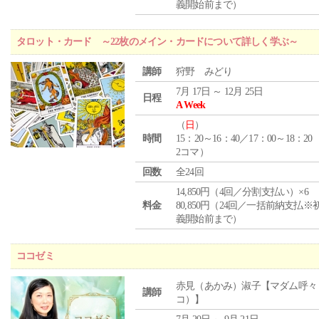
義開始前まで）
タロット・カード ～22枚のメイン・カードについて詳しく学ぶ～
講師
狩野 みどり
7月 17日 ～ 12月 25日
日程
A Week
（
日
）
時間
15：20～16：40／17：00～18：20
2コマ）
回数
全24回
14,850円（4回／分割支払い）×6
料金
80,850円（24回／一括前納支払※
義開始前まで）
ココゼミ
赤見（あかみ）淑子【マダム呼々
講師
コ）】