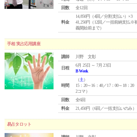
回数
全12回
14,850円（4回／分割支払い）×3
料金
41,250円（12回／一括前納支払※
義開始前まで）
手相 実占応用講座
講師
川野 文彰
6月 25日 ～ 7月 23日
日程
B Week
（
土
）
時間
15：20～16：40／17：00～18：20
2コマ）
回数
全6回
料金
21,450円（6回／一括支払いのみ）
易占タロット