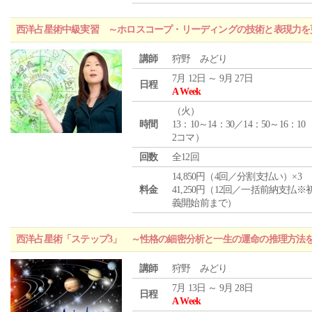
西洋占星術中級実習 ～ホロスコープ・リーディングの技術と表現力を
講師
狩野 みどり
7月 12日 ～ 9月 27日
日程
A Week
（
火
）
時間
13：10～14：30／14：50～16：10
2コマ）
回数
全12回
14,850円（4回／分割支払い）×3
料金
41,250円（12回／一括前納支払※
義開始前まで）
西洋占星術「ステップ3」 ～性格の細密分析と一生の運命の推理方法
講師
狩野 みどり
7月 13日 ～ 9月 28日
日程
A Week