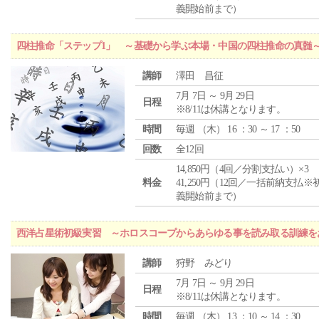
義開始前まで）
四柱推命「ステップ1」 ～基礎から学ぶ本場・中国の四柱推命の真髄
講師
澤田 昌征
7月 7日 ～ 9月 29日
日程
※8/11は休講となります。
時間
毎週 （
木
） 16 ：30 ～ 17 ：50
回数
全12回
14,850円（4回／分割支払い）×3
料金
41,250円（12回／一括前納支払※
義開始前まで）
西洋占星術初級実習 ～ホロスコープからあらゆる事を読み取る訓練を
講師
狩野 みどり
7月 7日 ～ 9月 29日
日程
※8/11は休講となります。
時間
毎週 （
木
） 13 ：10 ～ 14 ：30