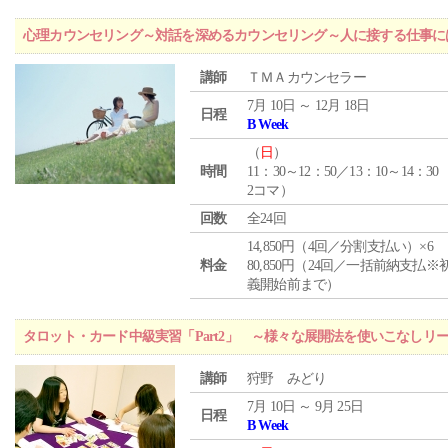
心理カウンセリング～対話を深めるカウンセリング～人に接する仕事には
講師
ＴＭＡカウンセラー
7月 10日 ～ 12月 18日
日程
B Week
（
日
）
時間
11：30～12：50／13：10～14：30
2コマ）
回数
全24回
14,850円（4回／分割支払い）×6
料金
80,850円（24回／一括前納支払※
義開始前まで）
タロット・カード中級実習「Part2」 ～様々な展開法を使いこなしリ
講師
狩野 みどり
7月 10日 ～ 9月 25日
日程
B Week