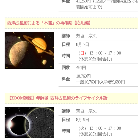
料金
41,250円（12回／一括前納支払※
義開始前まで）
西洋占星術による「不運」の再考察【応用編】
講師
芳垣 宗久
日程
8月 7日
（
日
） 13 ：00 ～ 17 ：00
時間
（休憩20分1回含む）
回数
全1回
10,760円
料金
一般10,760円/入学者9,680円
【ZOOM講座】年齢域−西洋占星術のライフサイクル論
講師
芳垣 宗久
日程
8月 9日
（
火
） 13 ：00 ～ 17 ：00
時間
（休憩20分1回含む）