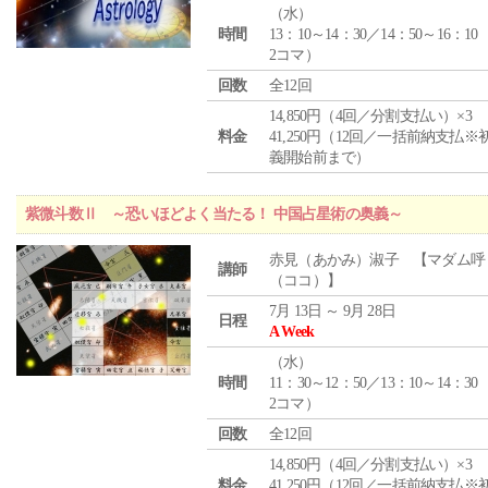
（
水
）
時間
13：10～14：30／14：50～16：10
2コマ）
回数
全12回
14,850円（4回／分割支払い）×3
料金
41,250円（12回／一括前納支払※
義開始前まで）
紫微斗数Ⅱ ～恐いほどよく当たる！ 中国占星術の奥義～
赤見（あかみ）淑子 【マダム呼
講師
（ココ）】
7月 13日 ～ 9月 28日
日程
A Week
（
水
）
時間
11：30～12：50／13：10～14：30
2コマ）
回数
全12回
14,850円（4回／分割支払い）×3
料金
41,250円（12回／一括前納支払※