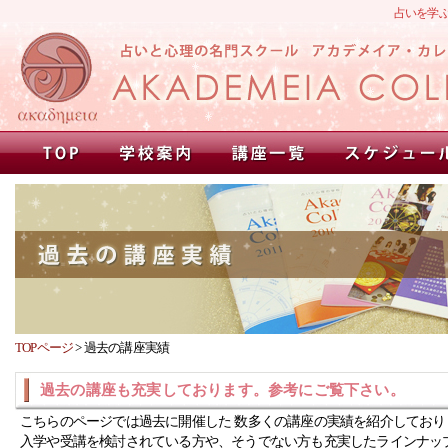
占いを学
TOPページ
>
過去の講座実績
過去の講座も充実しております。参考にご覧下さい。
こちらのページでは過去に開催した 数多くの講座の実績を紹介しており
入学や受講を検討されている方や、そうでない方も充実したラインナッ