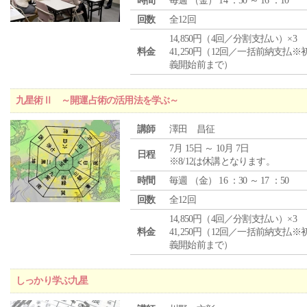
時間
毎週 （
金
） 14 ：50 ～ 16 ：10
回数
全12回
14,850円（4回／分割支払い）×3
料金
41,250円（12回／一括前納支払※
義開始前まで）
九星術Ⅱ ～開運占術の活用法を学ぶ～
講師
澤田 昌征
7月 15日 ～ 10月 7日
日程
※8/12は休講となります。
時間
毎週 （
金
） 16 ：30 ～ 17 ：50
回数
全12回
14,850円（4回／分割支払い）×3
料金
41,250円（12回／一括前納支払※
義開始前まで）
しっかり学ぶ九星