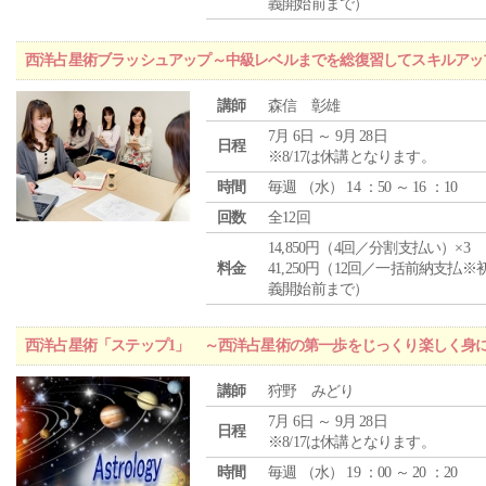
義開始前まで）
西洋占星術ブラッシュアップ～中級レベルまでを総復習してスキルアッ
講師
森信 彰雄
7月 6日 ～ 9月 28日
日程
※8/17は休講となります。
時間
毎週 （
水
） 14 ：50 ～ 16 ：10
回数
全12回
14,850円（4回／分割支払い）×3
料金
41,250円（12回／一括前納支払※
義開始前まで）
西洋占星術「ステップ1」 ～西洋占星術の第一歩をじっくり楽しく身
講師
狩野 みどり
7月 6日 ～ 9月 28日
日程
※8/17は休講となります。
時間
毎週 （
水
） 19 ：00 ～ 20 ：20