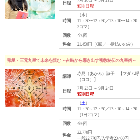
7月 20日 ～ 9月 21日
日程
変則日程
（
水
）
時間
11：30〜12：50／13：10〜14：30
2コマ）
回数
全6回
料金
21,450円（6回／一括払いのみ）
飛星・三元九星で未来を読む ～占時から導き出す密教秘伝の九星術～
赤見（あかみ）淑子 【マダム呼
講師
（ココ）】
7月 23日 ～ 9月 24日
日程
変則日程
（
土
）
時間
11：30～12：50／13：10～14：30
（1日2コマ）
回数
全6回
22,770円
料金
一般22,770円/入学者20,460円