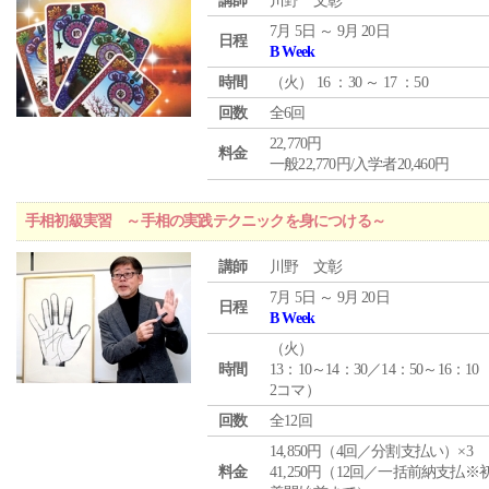
講師
川野 文彰
7月 5日 ～ 9月 20日
日程
B Week
時間
（
火
） 16 ：30 ～ 17 ：50
回数
全6回
22,770円
料金
一般22,770円/入学者20,460円
手相初級実習 ～手相の実践テクニックを身につける～
講師
川野 文彰
7月 5日 ～ 9月 20日
日程
B Week
（
火
）
時間
13：10～14：30／14：50～16：10
2コマ）
回数
全12回
14,850円（4回／分割支払い）×3
料金
41,250円（12回／一括前納支払※