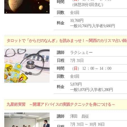
時間
（休憩20分1回含む）
回数
全1回
10,760円
料金
一般10,760円/入学者9,680円
タロットで「からだのなんぎ」を読みまっせ！～関西のカリスマ占い師
講師
ラクシュミー
日程
7月 31日
時間
（
日
） 12 ：00 ～ 14 ：00
回数
全1回
5,870円
料金
一般5,870円/入学者5,280円
九星術実習 ～開運アドバイスの実践テクニックを身につける～
講師
澤田 昌征
7月 31日 ～ 10月 16日
日程