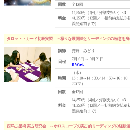
回数
全12回
14,850円（4回／分割支払い）×3
料金
41,250円（12回／一括前納支払※
義開始前まで）
タロット・カード初級実習 ～様々な展開法とリーディングの極意を身
講師
狩野 みどり
7月 6日 ～ 9月 21日
日程
B Week
（
水
）
時間
13：10～14：30／14：50～16：10
2コマ）
回数
全12回
14,850円（4回／分割支払い）×3
料金
41,250円（12回／一括前納支払※
義開始前まで）
西洋占星術 実占研究会 ～ホロスコープの実占的リーディングの経験