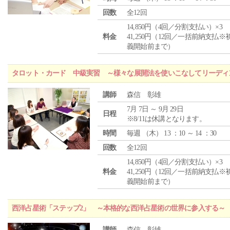
回数
全12回
14,850円（4回／分割支払い）×3
料金
41,250円（12回／一括前納支払※
義開始前まで）
タロット・カード 中級実習 ～様々な展開法を使いこなしてリーディ
講師
森信 彰雄
7月 7日 ～ 9月 29日
日程
※8/11は休講となります。
時間
毎週 （
木
） 13 ：10 ～ 14 ：30
回数
全12回
14,850円（4回／分割支払い）×3
料金
41,250円（12回／一括前納支払※
義開始前まで）
西洋占星術「ステップ2」 ～本格的な西洋占星術の世界に参入する～
講師
森信 彰雄