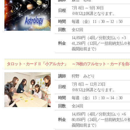
7月 8日 ～ 9月 30日
日程
※8/12は休講となります。
時間
毎週 （
金
） 11 ：30 ～ 12 ：50
回数
全12回
14,850円（4回／分割支払い）×3
料金
41,250円（12回／一括前納支払※
義開始前まで）
タロット・カードⅡ「小アルカナ」 ～78枚のフルセット・カードを自
講師
狩野 みどり
7月 8日 ～ 12月 23日
日程
※8/12は休講となります。
時間
毎週 （
金
） 13 ：10 ～ 14 ：30
回数
全24回
14,850円（4回／分割支払い）×6
料金
80,850円（24回／一括前納支払※
義開始前まで）