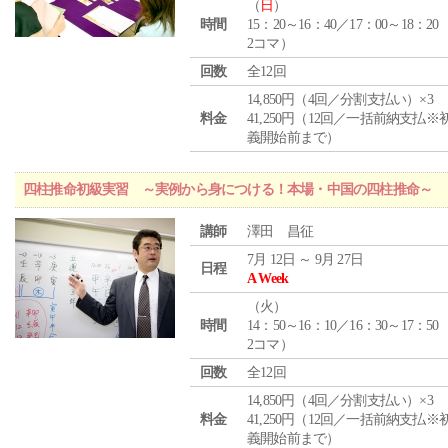
（
日
）
時間
15：20～16：40／17：00～18：20
2コマ）
回数
全12回
14,850円（4回／分割支払い）×3
料金
41,250円（12回／一括前納支払※
義開始前まで）
四柱推命初級実習 ～実例から身につける！本場・中国の四柱推命～
講師
澤田 昌征
7月 12日 ～ 9月 27日
日程
A Week
（
火
）
時間
14：50～16：10／16：30～17：50
2コマ）
回数
全12回
14,850円（4回／分割支払い）×3
料金
41,250円（12回／一括前納支払※
義開始前まで）