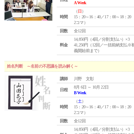
A Week
（
日
）
時間
15：20～16：40／17：00～18：20
2コマ）
回数
全12回
14,850円（4回／分割支払い）×3
料金
41,250円（12回／一括前納支払※
義開始前まで）
姓名判断 ～名前の不思議を読み解く～
講師
川野 文彰
8月 6日 ～ 10月 22日
日程
B Week
（
土
）
時間
15：20～16：40／17：00～18：20
2コマ）
回数
全12回
14,850円（4回／分割支払い）×3