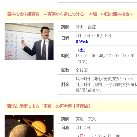
四柱推命中級実習 ～実例から身につける！ 本場・中国の四柱推命～
講師
澤田 昌征
7月 23日 ～ 10月 8日
日程
B Week
（
土
）
時間
15：20～16：40／17：00～18：20
2コマ）
回数
全12回
14,850円（4回／分割支払い）×3
料金
41,250円（12回／一括前納支払※
義開始前まで）
西洋占星術による「不運」の再考察【基礎編】
講師
芳垣 宗久
日程
7月 24日
（
日
） 13 ：00 ～ 17 ：00