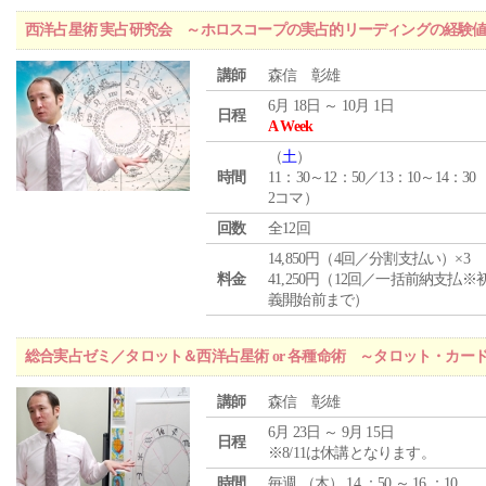
西洋占星術 実占研究会 ～ホロスコープの実占的リーディングの経験
講師
森信 彰雄
6月 18日 ～ 10月 1日
日程
A Week
（
土
）
時間
11：30～12：50／13：10～14：30
2コマ）
回数
全12回
14,850円（4回／分割支払い）×3
料金
41,250円（12回／一括前納支払※
義開始前まで）
総合実占ゼミ／タロット＆西洋占星術 or 各種命術 ～タロット・カ
講師
森信 彰雄
6月 23日 ～ 9月 15日
日程
※8/11は休講となります。
時間
毎週 （
木
） 14 ：50 ～ 16 ：10