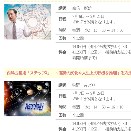
講師
森信 彰雄
7月 6日 ～ 9月 28日
日程
※8/17は休講となります。
時間
毎週 （
水
） 13 ：10 ～ 14 ：30
回数
全12回
14,850円（4回／分割支払い）×3
料金
41,250円（12回／一括前納支払※
義開始前まで）
西洋占星術「ステップ4」 ～運勢の変化や人生上の転機を推理する方
講師
狩野 みどり
7月 7日 ～ 9月 29日
日程
※8/11は休講となります。
時間
毎週 （
木
） 14 ：50 ～ 16 ：10
回数
全12回
14,850円（4回／分割支払い）×3
料金
41,250円（12回／一括前納支払※