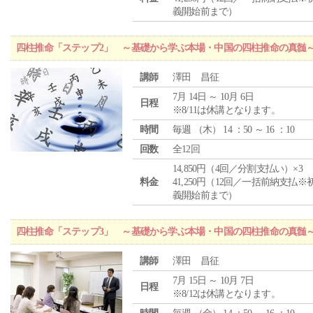
義開始前まで）
四柱推命「ステップ2」 ～基礎から学ぶ本場・中国の四柱推命の真髄
講師
澤田 昌征
7月 14日 ～ 10月 6日
日程
※8/11は休講となります。
時間
毎週 （
木
） 14 ：50 ～ 16 ：10
回数
全12回
14,850円（4回／分割支払い）×3
料金
41,250円（12回／一括前納支払※
義開始前まで）
四柱推命「ステップ3」 ～基礎から学ぶ本場・中国の四柱推命の真髄
講師
澤田 昌征
7月 15日 ～ 10月 7日
日程
※8/12は休講となります。