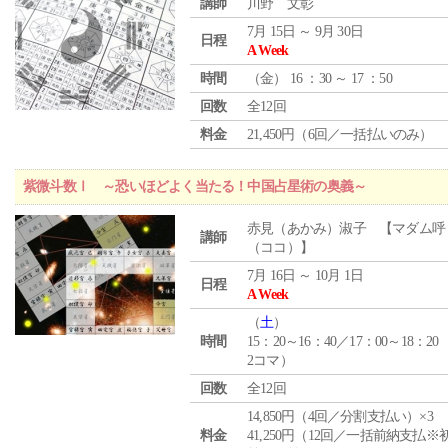
講師
川野 文彰
7月 15日 ～ 9月 30日
日程
A Week
時間
（
金
） 16 ：30 ～ 17 ：50
回数
全12回
料金
21,450円（6回／一括払いのみ）
紫微斗数Ⅰ ～恐いほどよく当たる！中国占星術の奥義～
赤見（あかみ）淑子 【マダム呼
講師
（ココ）】
7月 16日 ～ 10月 1日
日程
A Week
（
土
）
時間
15：20～16：40／17：00～18：20
2コマ）
回数
全12回
14,850円（4回／分割支払い）×3
料金
41,250円（12回／一括前納支払※