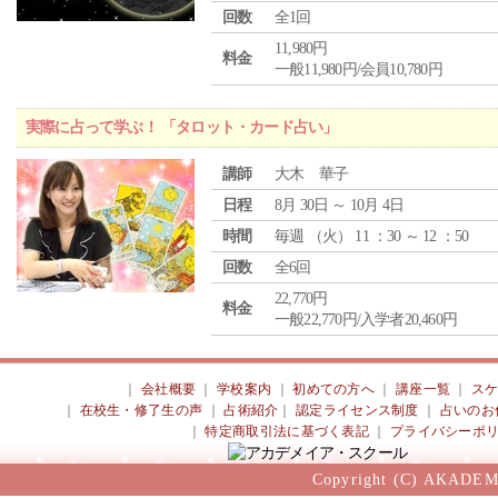
回数
全1回
11,980円
料金
一般11,980円/会員10,780円
実際に占って学ぶ！ 「タロット・カード占い」
講師
大木 華子
日程
8月 30日 ～ 10月 4日
時間
毎週 （
火
） 11 ：30 ～ 12 ：50
回数
全6回
22,770円
料金
一般22,770円/入学者20,460円
｜
会社概要
｜
学校案内
｜
初めての方へ
｜
講座一覧
｜
ス
｜
在校生・修了生の声
｜
占術紹介
｜
認定ライセンス制度
｜
占いのお
｜
特定商取引法に基づく表記
｜
プライバシーポ
Copyright (C) AKADEM