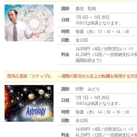
講師
森信 彰雄
7月 6日 ～ 9月 28日
日程
※8/17は休講となります。
時間
毎週 （
水
） 13 ：10 ～ 14 ：30
回数
全12回
14,850円（4回／分割支払い）×3
料金
41,250円（12回／一括前納支払※
義開始前まで）
西洋占星術「ステップ4」 ～運勢の変化や人生上の転機を推理する方
講師
狩野 みどり
7月 7日 ～ 9月 29日
日程
※8/11は休講となります。
時間
毎週 （
木
） 14 ：50 ～ 16 ：10
回数
全12回
14,850円（4回／分割支払い）×3
料金
41,250円（12回／一括前納支払※