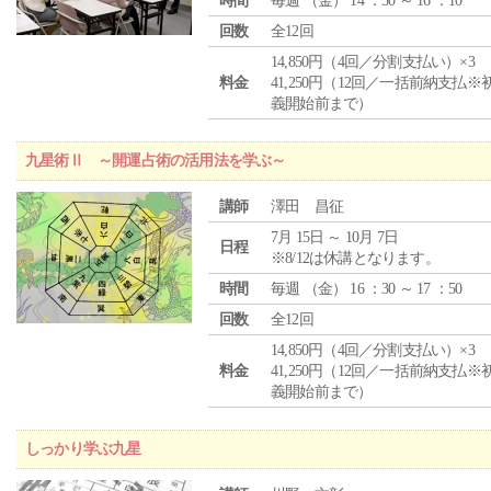
時間
毎週 （
金
） 14 ：50 ～ 16 ：10
回数
全12回
14,850円（4回／分割支払い）×3
料金
41,250円（12回／一括前納支払※
義開始前まで）
九星術Ⅱ ～開運占術の活用法を学ぶ～
講師
澤田 昌征
7月 15日 ～ 10月 7日
日程
※8/12は休講となります。
時間
毎週 （
金
） 16 ：30 ～ 17 ：50
回数
全12回
14,850円（4回／分割支払い）×3
料金
41,250円（12回／一括前納支払※
義開始前まで）
しっかり学ぶ九星