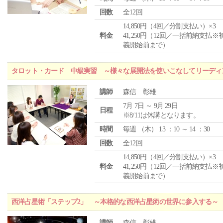
回数
全12回
14,850円（4回／分割支払い）×3
料金
41,250円（12回／一括前納支払※
義開始前まで）
タロット・カード 中級実習 ～様々な展開法を使いこなしてリーディ
講師
森信 彰雄
7月 7日 ～ 9月 29日
日程
※8/11は休講となります。
時間
毎週 （
木
） 13 ：10 ～ 14 ：30
回数
全12回
14,850円（4回／分割支払い）×3
料金
41,250円（12回／一括前納支払※
義開始前まで）
西洋占星術「ステップ2」 ～本格的な西洋占星術の世界に参入する～
講師
森信 彰雄