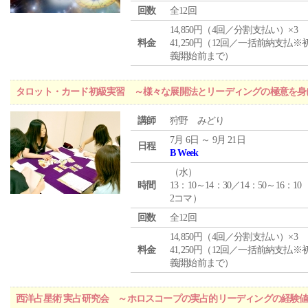
回数
全12回
14,850円（4回／分割支払い）×3
料金
41,250円（12回／一括前納支払※
義開始前まで）
タロット・カード初級実習 ～様々な展開法とリーディングの極意を身
講師
狩野 みどり
7月 6日 ～ 9月 21日
日程
B Week
（
水
）
時間
13：10～14：30／14：50～16：10
2コマ）
回数
全12回
14,850円（4回／分割支払い）×3
料金
41,250円（12回／一括前納支払※
義開始前まで）
西洋占星術 実占研究会 ～ホロスコープの実占的リーディングの経験