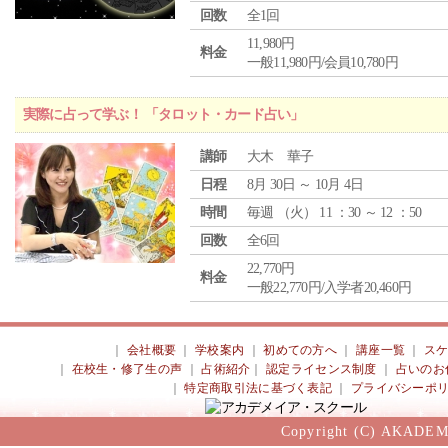
回数
全1回
11,980円
料金
一般11,980円/会員10,780円
実際に占って学ぶ！ 「タロット・カード占い」
講師
大木 華子
日程
8月 30日 ～ 10月 4日
時間
毎週 （
火
） 11 ：30 ～ 12 ：50
回数
全6回
22,770円
料金
一般22,770円/入学者20,460円
｜
会社概要
｜
学校案内
｜
初めての方へ
｜
講座一覧
｜
ス
｜
在校生・修了生の声
｜
占術紹介
｜
認定ライセンス制度
｜
占いのお
｜
特定商取引法に基づく表記
｜
プライバシーポ
Copyright (C) AKADEM