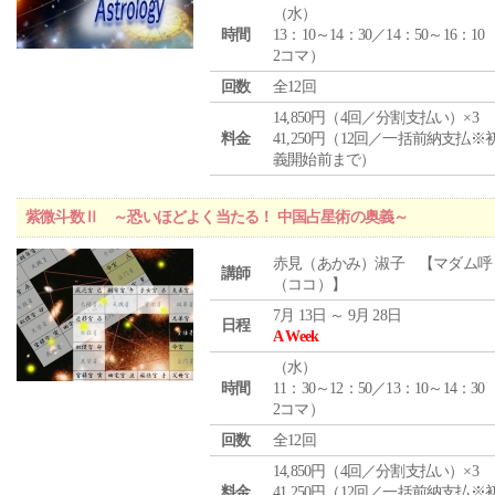
（
水
）
時間
13：10～14：30／14：50～16：10
2コマ）
回数
全12回
14,850円（4回／分割支払い）×3
料金
41,250円（12回／一括前納支払※
義開始前まで）
紫微斗数Ⅱ ～恐いほどよく当たる！ 中国占星術の奥義～
赤見（あかみ）淑子 【マダム呼
講師
（ココ）】
7月 13日 ～ 9月 28日
日程
A Week
（
水
）
時間
11：30～12：50／13：10～14：30
2コマ）
回数
全12回
14,850円（4回／分割支払い）×3
料金
41,250円（12回／一括前納支払※