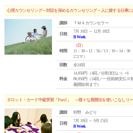
心理カウンセリング～対話を深めるカウンセリング～人に接する仕事には
講師
ＴＭＡカウンセラー
7月 10日 ～ 12月 18日
日程
B Week
（
日
）
時間
11：30～12：50／13：10～14：30
2コマ）
回数
全24回
14,850円（4回／分割支払い）×6
料金
80,850円（24回／一括前納支払※
義開始前まで）
タロット・カード中級実習「Part2」 ～様々な展開法を使いこなしリ
講師
狩野 みどり
7月 10日 ～ 9月 25日
日程
B Week