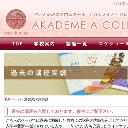
占いを学
TOPページ
>
過去の講座実績
過去の講座も充実しております。参考にご覧下さい。
こちらのページでは過去に開催した 数多くの講座の実績を紹介しており
入学や受講を検討されている方や、そうでない方も充実したラインナッ