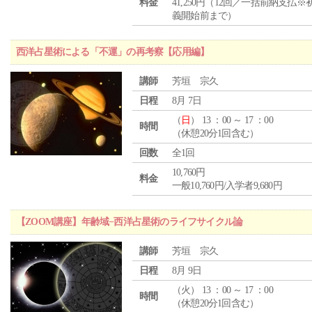
料金
41,250円（12回／一括前納支払※
義開始前まで）
西洋占星術による「不運」の再考察【応用編】
講師
芳垣 宗久
日程
8月 7日
（
日
） 13 ：00 ～ 17 ：00
時間
（休憩20分1回含む）
回数
全1回
10,760円
料金
一般10,760円/入学者9,680円
【ZOOM講座】年齢域−西洋占星術のライフサイクル論
講師
芳垣 宗久
日程
8月 9日
（
火
） 13 ：00 ～ 17 ：00
時間
（休憩20分1回含む）