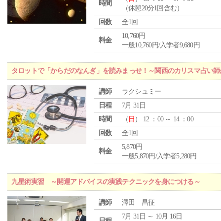
時間
（休憩20分1回含む）
回数
全1回
10,760円
料金
一般10,760円/入学者9,680円
タロットで「からだのなんぎ」を読みまっせ！～関西のカリスマ占い師
講師
ラクシュミー
日程
7月 31日
時間
（
日
） 12 ：00 ～ 14 ：00
回数
全1回
5,870円
料金
一般5,870円/入学者5,280円
九星術実習 ～開運アドバイスの実践テクニックを身につける～
講師
澤田 昌征
7月 31日 ～ 10月 16日
日程