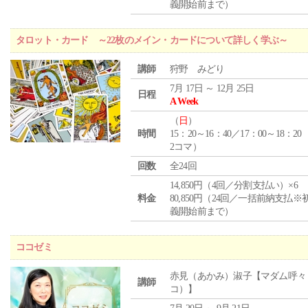
義開始前まで）
タロット・カード ～22枚のメイン・カードについて詳しく学ぶ～
講師
狩野 みどり
7月 17日 ～ 12月 25日
日程
A Week
（
日
）
時間
15：20～16：40／17：00～18：20
2コマ）
回数
全24回
14,850円（4回／分割支払い）×6
料金
80,850円（24回／一括前納支払※
義開始前まで）
ココゼミ
赤見（あかみ）淑子【マダム呼々
講師
コ）】