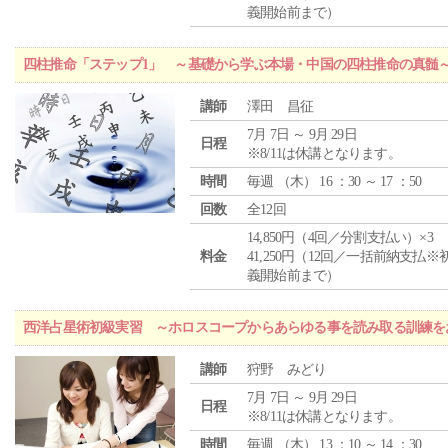
義開始前まで）
四柱推命「ステップ1」 ～基礎から学ぶ本場・中国の四柱推命の真髄
講師
澤田 昌征
7月 7日 ～ 9月 29日
日程
※8/11は休講となります。
時間
毎週 （
木
） 16 ：30 ～ 17 ：50
回数
全12回
14,850円（4回／分割支払い）×3
料金
41,250円（12回／一括前納支払※
義開始前まで）
西洋占星術初級実習 ～ホロスコープからあらゆる事を読み取る訓練を
講師
狩野 みどり
7月 7日 ～ 9月 29日
日程
※8/11は休講となります。
時間
毎週 （
木
） 13 ：10 ～ 14 ：30