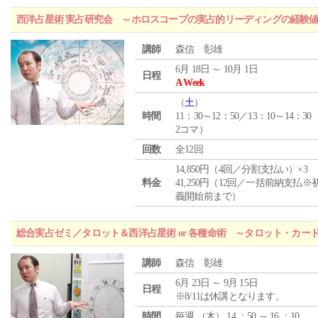
西洋占星術 実占研究会 ～ホロスコープの実占的リーディングの経験
講師
森信 彰雄
6月 18日 ～ 10月 1日
日程
A Week
（
土
）
時間
11：30～12：50／13：10～14：30
2コマ）
回数
全12回
14,850円（4回／分割支払い）×3
料金
41,250円（12回／一括前納支払※
義開始前まで）
総合実占ゼミ／タロット＆西洋占星術 or 各種命術 ～タロット・カ
講師
森信 彰雄
6月 23日 ～ 9月 15日
日程
※8/11は休講となります。
時間
毎週 （
木
） 14 ：50 ～ 16 ：10