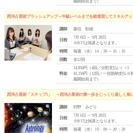
義開始前まで）
西洋占星術ブラッシュアップ～中級レベルまでを総復習してスキルアッ
講師
森信 彰雄
7月 6日 ～ 9月 28日
日程
※8/17は休講となります。
時間
毎週 （
水
） 14 ：50 ～ 16 ：10
回数
全12回
14,850円（4回／分割支払い）×3
料金
41,250円（12回／一括前納支払※
義開始前まで）
西洋占星術「ステップ1」 ～西洋占星術の第一歩をじっくり楽しく身
講師
狩野 みどり
7月 6日 ～ 9月 28日
日程
※8/17は休講となります。
時間
毎週 （
水
） 19 ：00 ～ 20 ：20