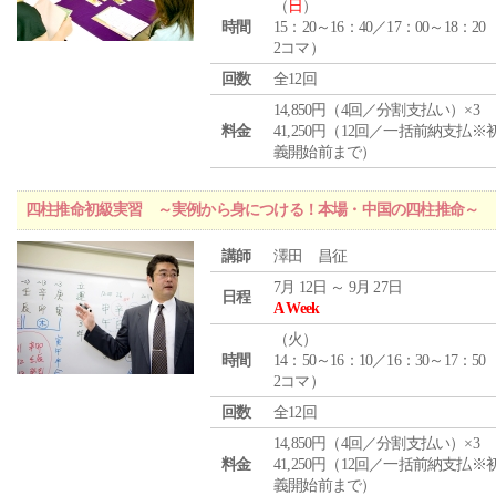
（
日
）
時間
15：20～16：40／17：00～18：20
2コマ）
回数
全12回
14,850円（4回／分割支払い）×3
料金
41,250円（12回／一括前納支払※
義開始前まで）
四柱推命初級実習 ～実例から身につける！本場・中国の四柱推命～
講師
澤田 昌征
7月 12日 ～ 9月 27日
日程
A Week
（
火
）
時間
14：50～16：10／16：30～17：50
2コマ）
回数
全12回
14,850円（4回／分割支払い）×3
料金
41,250円（12回／一括前納支払※
義開始前まで）