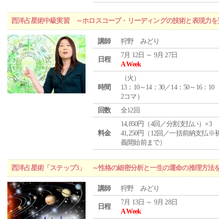
西洋占星術中級実習 ～ホロスコープ・リーディングの技術と表現力を
講師
狩野 みどり
7月 12日 ～ 9月 27日
日程
A Week
（
火
）
時間
13：10～14：30／14：50～16：10
2コマ）
回数
全12回
14,850円（4回／分割支払い）×3
料金
41,250円（12回／一括前納支払※
義開始前まで）
西洋占星術「ステップ3」 ～性格の細密分析と一生の運命の推理方法
講師
狩野 みどり
7月 13日 ～ 9月 28日
日程
A Week