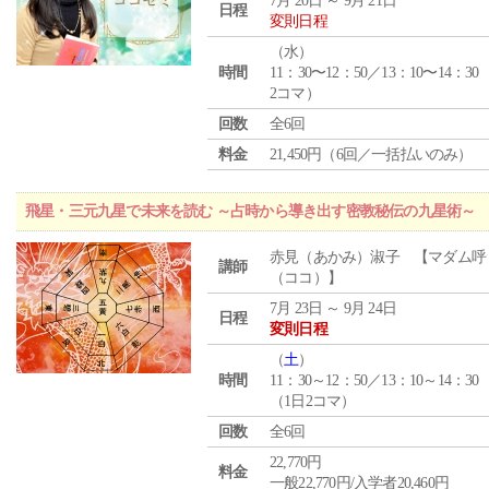
7月 20日 ～ 9月 21日
日程
変則日程
（
水
）
時間
11：30〜12：50／13：10〜14：30
2コマ）
回数
全6回
料金
21,450円（6回／一括払いのみ）
飛星・三元九星で未来を読む ～占時から導き出す密教秘伝の九星術～
赤見（あかみ）淑子 【マダム呼
講師
（ココ）】
7月 23日 ～ 9月 24日
日程
変則日程
（
土
）
時間
11：30～12：50／13：10～14：30
（1日2コマ）
回数
全6回
22,770円
料金
一般22,770円/入学者20,460円