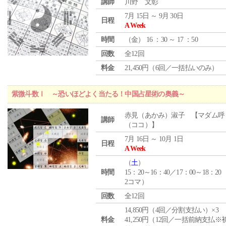
講師
川野 文彰
7月 15日 ～ 9月 30日
日程
A Week
時間
（
金
） 16 ：30 ～ 17 ：50
回数
全12回
料金
21,450円（6回／一括払いのみ）
紫微斗数Ⅰ ～恐いほどよく当たる！中国占星術の奥義～
赤見（あかみ）淑子 【マダム呼
講師
（ココ）】
7月 16日 ～ 10月 1日
日程
A Week
（
土
）
時間
15：20～16：40／17：00～18：20
2コマ）
回数
全12回
14,850円（4回／分割支払い）×3
料金
41,250円（12回／一括前納支払※