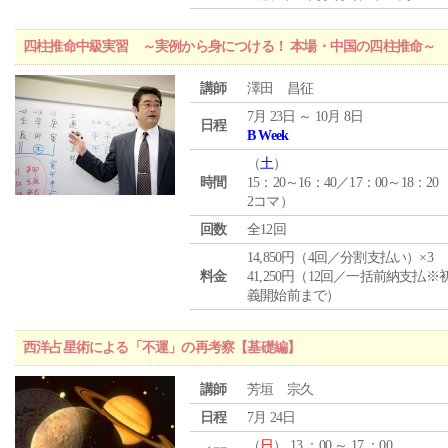
四柱推命中級実習 ～実例から身につける！ 本場・中国の四柱推命～
講師
澤田 昌征
7月 23日 ～ 10月 8日
日程
B Week
（
土
）
時間
15：20～16：40／17：00～18：20
2コマ）
回数
全12回
14,850円（4回／分割支払い）×3
料金
41,250円（12回／一括前納支払※
義開始前まで）
西洋占星術による「不運」の再考察【基礎編】
講師
芳垣 宗久
日程
7月 24日
（
日
） 13 ：00 ～ 17 ：00