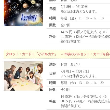
7月 8日 ～ 9月 30日
日程
※8/12は休講となります。
時間
毎週 （
金
） 11 ：30 ～ 12 ：50
回数
全12回
14,850円（4回／分割支払い）×3
料金
41,250円（12回／一括前納支払※
義開始前まで）
タロット・カードⅡ「小アルカナ」 ～78枚のフルセット・カードを自
講師
狩野 みどり
7月 8日 ～ 12月 23日
日程
※8/12は休講となります。
時間
毎週 （
金
） 13 ：10 ～ 14 ：30
回数
全24回
14,850円（4回／分割支払い）×6
料金
80,850円（24回／一括前納支払※
義開始前まで）