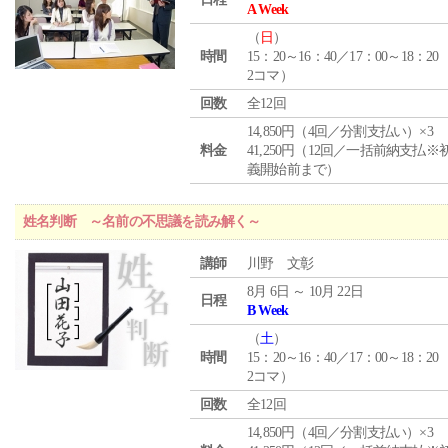
A Week
（
日
）
時間
15：20～16：40／17：00～18：20
2コマ）
回数
全12回
14,850円（4回／分割支払い）×3
料金
41,250円（12回／一括前納支払※
義開始前まで）
姓名判断 ～名前の不思議を読み解く～
講師
川野 文彰
8月 6日 ～ 10月 22日
日程
B Week
（
土
）
時間
15：20～16：40／17：00～18：20
2コマ）
回数
全12回
14,850円（4回／分割支払い）×3