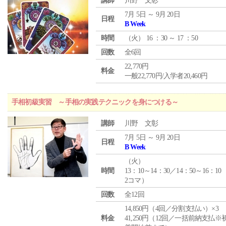
講師
川野 文彰
7月 5日 ～ 9月 20日
日程
B Week
時間
（
火
） 16 ：30 ～ 17 ：50
回数
全6回
22,770円
料金
一般22,770円/入学者20,460円
手相初級実習 ～手相の実践テクニックを身につける～
講師
川野 文彰
7月 5日 ～ 9月 20日
日程
B Week
（
火
）
時間
13：10～14：30／14：50～16：10
2コマ）
回数
全12回
14,850円（4回／分割支払い）×3
料金
41,250円（12回／一括前納支払※