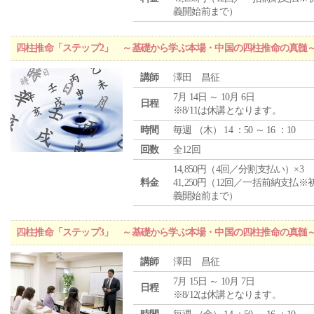
義開始前まで）
四柱推命「ステップ2」 ～基礎から学ぶ本場・中国の四柱推命の真髄
講師
澤田 昌征
7月 14日 ～ 10月 6日
日程
※8/11は休講となります。
時間
毎週 （
木
） 14 ：50 ～ 16 ：10
回数
全12回
14,850円（4回／分割支払い）×3
料金
41,250円（12回／一括前納支払※
義開始前まで）
四柱推命「ステップ3」 ～基礎から学ぶ本場・中国の四柱推命の真髄
講師
澤田 昌征
7月 15日 ～ 10月 7日
日程
※8/12は休講となります。