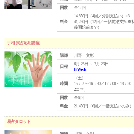
回数
全12回
14,850円（4回／分割支払い）×3
料金
41,250円（12回／一括前納支払※
義開始前まで）
手相 実占応用講座
講師
川野 文彰
6月 25日 ～ 7月 23日
日程
B Week
（
土
）
時間
15：20～16：40／17：00～18：20
2コマ）
回数
全6回
料金
21,450円（6回／一括支払いのみ）
易占タロット