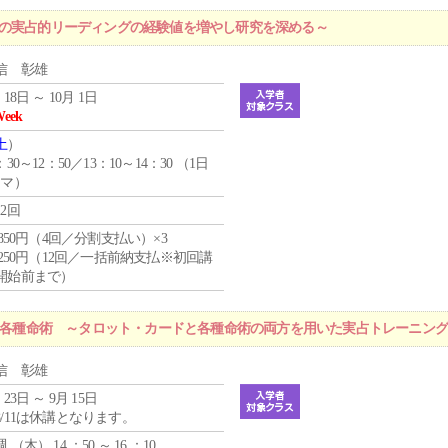
プの実占的リーディングの経験値を増やし研究を深める～
信 彰雄
 18日 ～ 10月 1日
Week
土
）
：30～12：50／13：10～14：30 （1日
コマ）
12回
4,850円（4回／分割支払い）×3
1,250円（12回／一括前納支払※初回講
開始前まで）
r 各種命術 ～タロット・カードと各種命術の両方を用いた実占トレーニン
信 彰雄
 23日 ～ 9月 15日
8/11は休講となります。
週 （
木
） 14 ：50 ～ 16 ：10