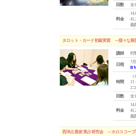
回数
全
1
料金
4
義
タロット・カード初級実習 ～様々な展
講師
狩
7月
日程
B 
（
時間
13
2
回数
全
1
料金
4
義
西洋占星術 実占研究会 ～ホロスコー