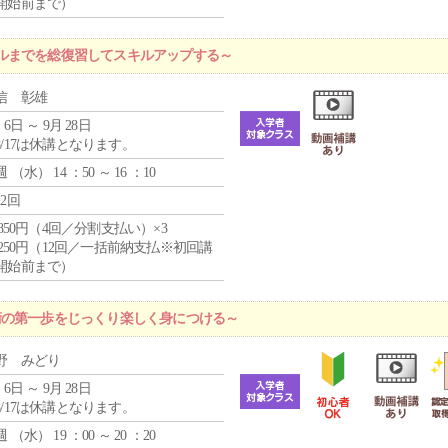
開始前まで）
ルまでを総復習してスキルアップする～
信 彰雄
 6日 ～ 9月 28日
8/17は休講となります。
週 （
水
） 14 ：50 ～ 16 ：10
12回
4,850円（4回／分割支払い）×3
1,250円（12回／一括前納支払※初回講
開始前まで）
術の第一歩をじっくり楽しく身につける～
野 みどり
 6日 ～ 9月 28日
8/17は休講となります。
週 （
水
） 19 ：00 ～ 20 ：20