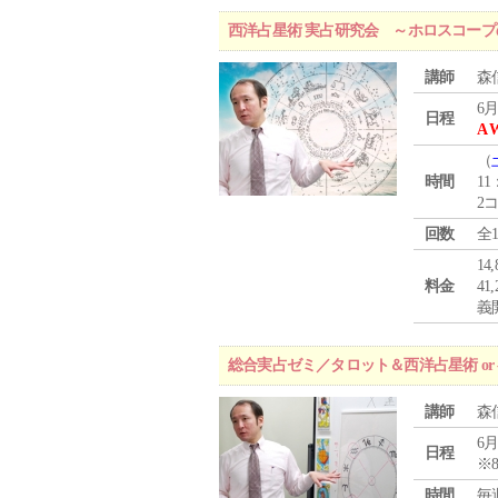
西洋占星術 実占研究会 ～ホロスコー
講師
森
6月
日程
A 
（
時間
11
2
回数
全
1
料金
4
義
総合実占ゼミ／タロット＆西洋占星術 o
講師
森
6月
日程
※
時間
毎