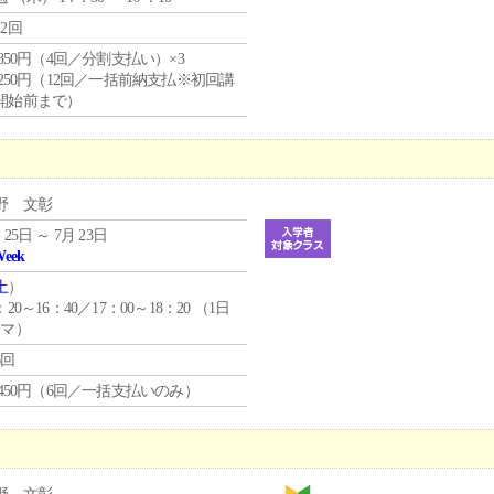
12回
4,850円（4回／分割支払い）×3
1,250円（12回／一括前納支払※初回講
開始前まで）
野 文彰
 25日 ～ 7月 23日
Week
土
）
：20～16：40／17：00～18：20 （1日
コマ）
6回
1,450円（6回／一括支払いのみ）