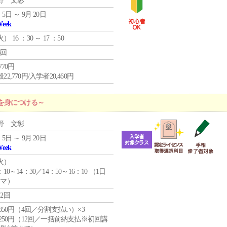
野 文彰
 5日 ～ 9月 20日
Week
火
） 16 ：30 ～ 17 ：50
6回
,770円
22,770円/入学者20,460円
を身につける～
野 文彰
 5日 ～ 9月 20日
Week
火
）
：10～14：30／14：50～16：10 （1日
コマ）
12回
4,850円（4回／分割支払い）×3
1,250円（12回／一括前納支払※初回講