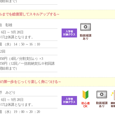
開始前まで）
ルまでを総復習してスキルアップする～
信 彰雄
 6日 ～ 9月 28日
8/17は休講となります。
週 （
水
） 14 ：50 ～ 16 ：10
12回
4,850円（4回／分割支払い）×3
1,250円（12回／一括前納支払※初回講
開始前まで）
術の第一歩をじっくり楽しく身につける～
野 みどり
 6日 ～ 9月 28日
8/17は休講となります。
週 （
水
） 19 ：00 ～ 20 ：20