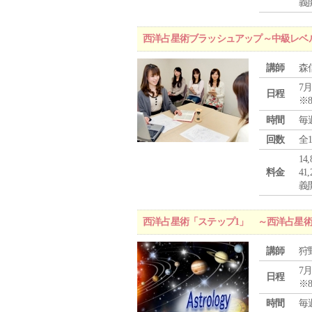
義
西洋占星術ブラッシュアップ～中級レベ
講師
森
7月
日程
※
時間
毎
回数
全
1
料金
4
義
西洋占星術「ステップ1」 ～西洋占星
講師
狩
7月
日程
※
時間
毎