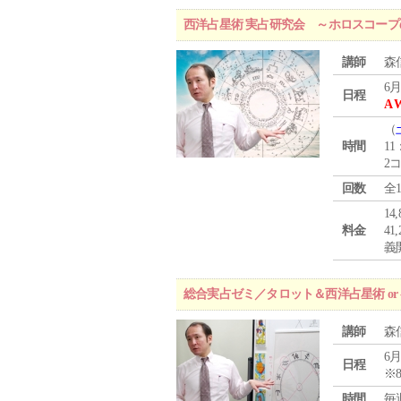
西洋占星術 実占研究会 ～ホロスコー
講師
森
6月
日程
A 
（
時間
11
2
回数
全
1
料金
4
義
総合実占ゼミ／タロット＆西洋占星術 o
講師
森
6月
日程
※
時間
毎