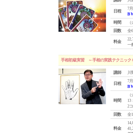
講師
川
7月
日程
B 
時間
（
回数
全
22
料金
一般
手相初級実習 ～手相の実践テクニック
講師
川
7月
日程
B 
（
時間
13
2
回数
全
1
料金
4