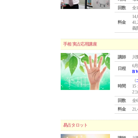
回数
全
1
料金
4
義
手相 実占応用講座
講師
川
6月
日程
B 
（
時間
15
2
回数
全
料金
2
易占タロット