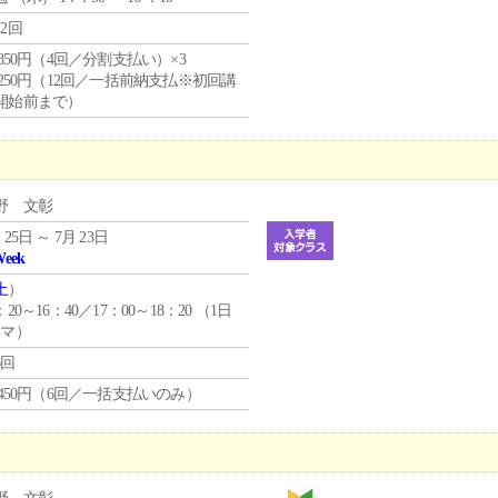
12回
4,850円（4回／分割支払い）×3
1,250円（12回／一括前納支払※初回講
開始前まで）
野 文彰
 25日 ～ 7月 23日
Week
土
）
：20～16：40／17：00～18：20 （1日
コマ）
6回
1,450円（6回／一括支払いのみ）