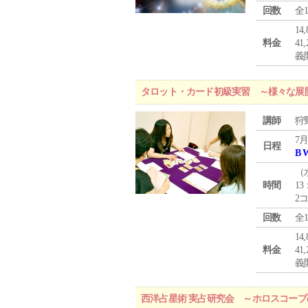
回数
全
1
料金
4
義
タロット・カード初級実習 ～様々な展
講師
狩
7月
日程
B 
（
時間
13
2
回数
全
1
料金
4
義
西洋占星術 実占研究会 ～ホロスコー