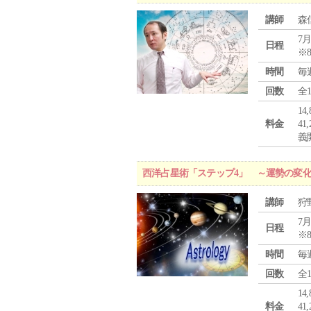
講師
森
7月
日程
※
時間
毎
回数
全
1
料金
4
義
西洋占星術「ステップ4」 ～運勢の変
講師
狩
7月
日程
※
時間
毎
回数
全
1
料金
4