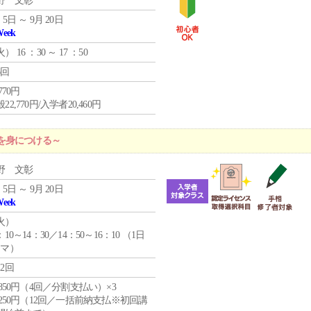
野 文彰
 5日 ～ 9月 20日
Week
火
） 16 ：30 ～ 17 ：50
6回
,770円
22,770円/入学者20,460円
を身につける～
野 文彰
 5日 ～ 9月 20日
Week
火
）
：10～14：30／14：50～16：10 （1日
コマ）
12回
4,850円（4回／分割支払い）×3
1,250円（12回／一括前納支払※初回講