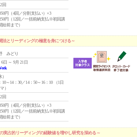
12回
4,850円（4回／分割支払い）×3
1,250円（12回／一括前納支払※初回講
開始前まで）
開法とリーディングの極意を身につける～
野 みどり
 6日 ～ 9月 21日
Week
水
）
：10～14：30／14：50～16：10 （1日
コマ）
12回
4,850円（4回／分割支払い）×3
1,250円（12回／一括前納支払※初回講
開始前まで）
プの実占的リーディングの経験値を増やし研究を深める～