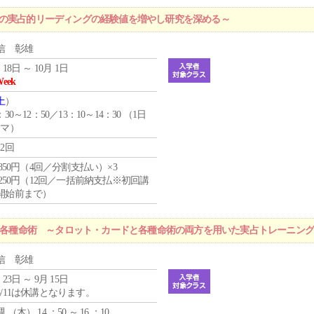
プの実占的リーディングの経験値を増やし研究を深める～
信 彰雄
 18日 ～ 10月 1日
Week
土
）
：30～12：50／13：10～14：30 （1日
コマ）
12回
4,850円（4回／分割支払い）×3
1,250円（12回／一括前納支払※初回講
開始前まで）
r 各種命術 ～タロット・カードと各種命術の両方を用いた実占トレーニン
信 彰雄
 23日 ～ 9月 15日
8/11は休講となります。
週 （
木
） 14 ：50 ～ 16 ：10