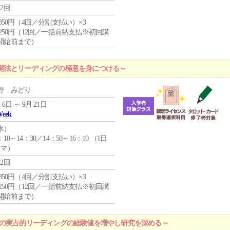
12回
4,850円（4回／分割支払い）×3
1,250円（12回／一括前納支払※初回講
開始前まで）
開法とリーディングの極意を身につける～
野 みどり
 6日 ～ 9月 21日
Week
水
）
：10～14：30／14：50～16：10 （1日
コマ）
12回
4,850円（4回／分割支払い）×3
1,250円（12回／一括前納支払※初回講
開始前まで）
プの実占的リーディングの経験値を増やし研究を深める～