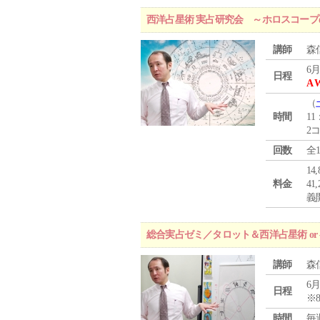
西洋占星術 実占研究会 ～ホロスコー
講師
森
6月
日程
A 
（
時間
11
2
回数
全
1
料金
4
義
総合実占ゼミ／タロット＆西洋占星術 o
講師
森
6月
日程
※
時間
毎