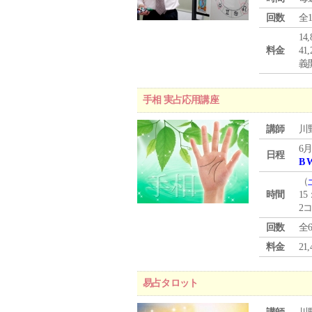
回数
全
1
料金
4
義
手相 実占応用講座
講師
川
6月
日程
B 
（
時間
15
2
回数
全
料金
2
易占タロット