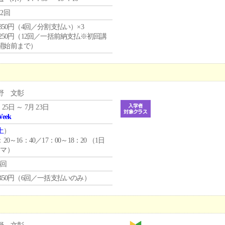
12回
4,850円（4回／分割支払い）×3
1,250円（12回／一括前納支払※初回講
開始前まで）
野 文彰
 25日 ～ 7月 23日
Week
土
）
：20～16：40／17：00～18：20 （1日
コマ）
6回
1,450円（6回／一括支払いのみ）