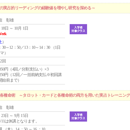
プの実占的リーディングの経験値を増やし研究を深める～
信 彰雄
 18日 ～ 10月 1日
Week
土
）
：30～12：50／13：10～14：30 （1日
コマ）
12回
4,850円（4回／分割支払い）×3
1,250円（12回／一括前納支払※初回講
開始前まで）
r 各種命術 ～タロット・カードと各種命術の両方を用いた実占トレーニン
信 彰雄
 23日 ～ 9月 15日
8/11は休講となります。
週 （
木
） 14 ：50 ～ 16 ：10