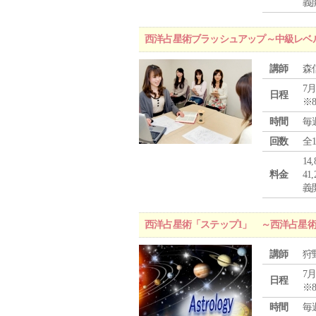
義
西洋占星術ブラッシュアップ～中級レベ
講師
森
7月
日程
※
時間
毎
回数
全
1
料金
4
義
西洋占星術「ステップ1」 ～西洋占星
講師
狩
7月
日程
※
時間
毎