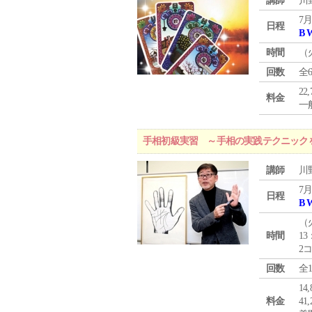
講師
川
7月
日程
B 
時間
（
回数
全
22
料金
一般
手相初級実習 ～手相の実践テクニック
講師
川
7月
日程
B 
（
時間
13
2
回数
全
1
料金
4