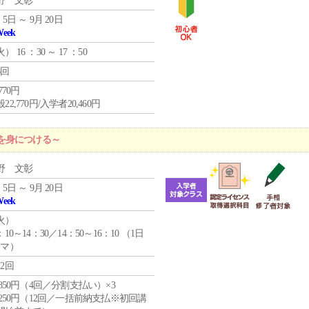
野 文彰
 5日 ～ 9月 20日
Week
火
） 16 ：30 ～ 17 ：50
6回
,770円
22,770円/入学者20,460円
を身につける～
野 文彰
 5日 ～ 9月 20日
Week
火
）
：10～14：30／14：50～16：10 （1日
コマ）
12回
4,850円（4回／分割支払い）×3
1,250円（12回／一括前納支払※初回講