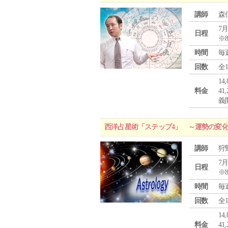
講師
森
7月
日程
※
時間
毎
回数
全
1
料金
4
義
西洋占星術「ステップ4」 ～運勢の変
講師
狩
7月
日程
※
時間
毎
回数
全
1
料金
4