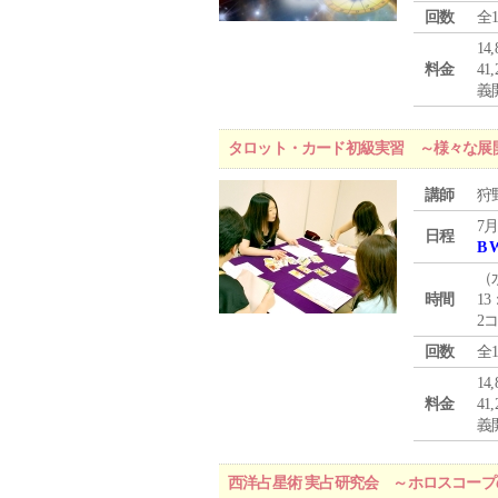
回数
全
1
料金
4
義
タロット・カード初級実習 ～様々な展
講師
狩
7月
日程
B 
（
時間
13
2
回数
全
1
料金
4
義
西洋占星術 実占研究会 ～ホロスコー