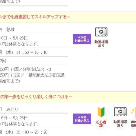
開始前まで）
ルまでを総復習してスキルアップする～
信 彰雄
 6日 ～ 9月 28日
8/17は休講となります。
週 （
水
） 14 ：50 ～ 16 ：10
12回
4,850円（4回／分割支払い）×3
1,250円（12回／一括前納支払※初回講
開始前まで）
術の第一歩をじっくり楽しく身につける～
野 みどり
 6日 ～ 9月 28日
8/17は休講となります。
週 （
水
） 19 ：00 ～ 20 ：20