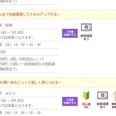
開始前まで）
ルまでを総復習してスキルアップする～
信 彰雄
 6日 ～ 9月 28日
8/17は休講となります。
週 （
水
） 14 ：50 ～ 16 ：10
12回
4,850円（4回／分割支払い）×3
1,250円（12回／一括前納支払※初回講
開始前まで）
術の第一歩をじっくり楽しく身につける～
野 みどり
 6日 ～ 9月 28日
8/17は休講となります。
週 （
水
） 19 ：00 ～ 20 ：20