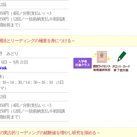
12回
4,850円（4回／分割支払い）×3
1,250円（12回／一括前納支払※初回講
開始前まで）
開法とリーディングの極意を身につける～
野 みどり
 6日 ～ 9月 21日
Week
水
）
：10～14：30／14：50～16：10 （1日
コマ）
12回
4,850円（4回／分割支払い）×3
1,250円（12回／一括前納支払※初回講
開始前まで）
プの実占的リーディングの経験値を増やし研究を深める～