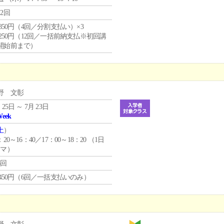
12回
4,850円（4回／分割支払い）×3
1,250円（12回／一括前納支払※初回講
開始前まで）
野 文彰
 25日 ～ 7月 23日
Week
土
）
：20～16：40／17：00～18：20 （1日
コマ）
6回
1,450円（6回／一括支払いのみ）