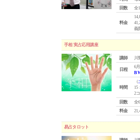
回数
全
1
料金
4
義
手相 実占応用講座
講師
川
6月
日程
B 
（
時間
15
2
回数
全
料金
2
易占タロット