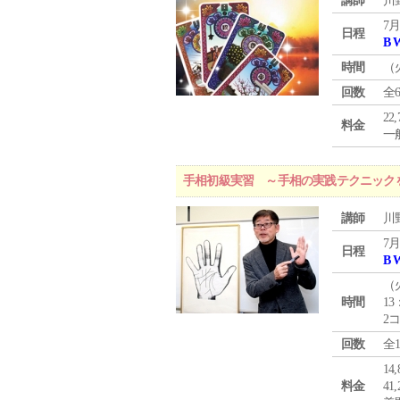
講師
川
7月
日程
B 
時間
（
回数
全
22
料金
一般
手相初級実習 ～手相の実践テクニック
講師
川
7月
日程
B 
（
時間
13
2
回数
全
1
料金
4