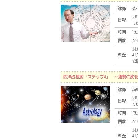
講師
森
7月
日程
※
時間
毎
回数
全
1
料金
4
義
西洋占星術「ステップ4」 ～運勢の変
講師
狩
7月
日程
※
時間
毎
回数
全
1
料金
4