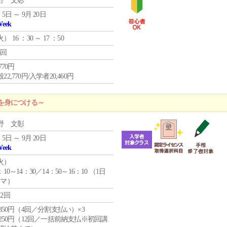
野 文彰
 5日 ～ 9月 20日
Week
火
） 16 ：30 ～ 17 ：50
6回
,770円
22,770円/入学者20,460円
を身につける～
野 文彰
 5日 ～ 9月 20日
Week
火
）
：10～14：30／14：50～16：10 （1日
コマ）
12回
4,850円（4回／分割支払い）×3
1,250円（12回／一括前納支払※初回講