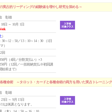
プの実占的リーディングの経験値を増やし研究を深める～
信 彰雄
 18日 ～ 10月 1日
Week
土
）
：30～12：50／13：10～14：30 （1日
コマ）
12回
4,850円（4回／分割支払い）×3
1,250円（12回／一括前納支払※初回講
開始前まで）
r 各種命術 ～タロット・カードと各種命術の両方を用いた実占トレーニン
信 彰雄
 23日 ～ 9月 15日
8/11は休講となります。
週 （
木
） 14 ：50 ～ 16 ：10