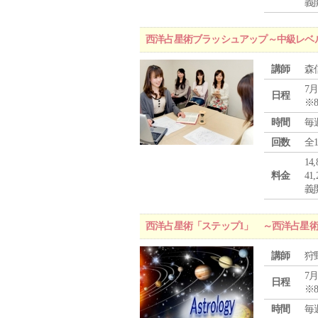
義
西洋占星術ブラッシュアップ～中級レベ
講師
森
7月
日程
※
時間
毎
回数
全
1
料金
4
義
西洋占星術「ステップ1」 ～西洋占星
講師
狩
7月
日程
※
時間
毎