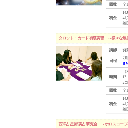
回数
全
1
料金
4
義
タロット・カード初級実習 ～様々な展
講師
狩
7月
日程
B 
（
時間
13
2
回数
全
1
料金
4
義
西洋占星術 実占研究会 ～ホロスコー