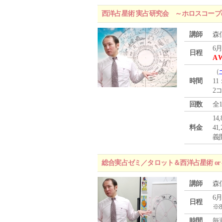
西洋占星術 実占研究会 ～ホロスコー
講師
森
6月
日程
A 
（
時間
11
2
回数
全
1
料金
4
義
総合実占ゼミ／タロット＆西洋占星術 o
講師
森
6月
日程
※
時間
毎