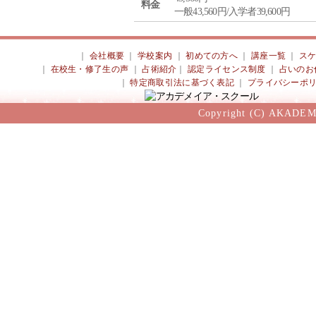
料金
一般43,560円/入学者39,600円
｜
会社概要
｜
学校案内
｜
初めての方へ
｜
講座一覧
｜
ス
｜
在校生・修了生の声
｜
占術紹介
｜
認定ライセンス制度
｜
占いのお
｜
特定商取引法に基づく表記
｜
プライバシーポ
Copyright (C) AKADEM