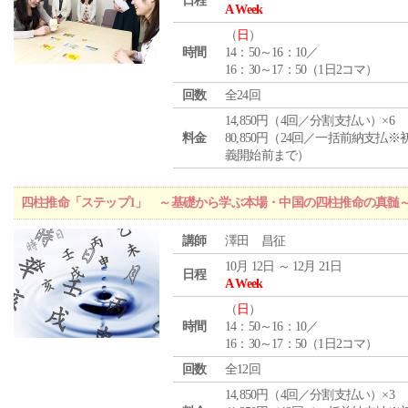
日程
A Week
（
日
）
時間
14：50～16：10／
16：30～17：50（1日2コマ）
回数
全24回
14,850円（4回／分割支払い）×6
料金
80,850円（24回／一括前納支払※
義開始前まで）
四柱推命「ステップ1」 ～基礎から学ぶ本場・中国の四柱推命の真髄
講師
澤田 昌征
10月 12日 ～ 12月 21日
日程
A Week
（
日
）
時間
14：50～16：10／
16：30～17：50（1日2コマ）
回数
全12回
14,850円（4回／分割支払い）×3