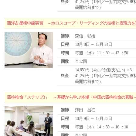
料金
41,250円（12回／一括前納支払※
義開始前まで）
西洋占星術中級実習 ～ホロスコープ・リーディングの技術と表現力を
講師
森信 彰雄
日程
10月 8日 ～ 12月 24日
時間
毎週 （
水
） 11 ：30 ～ 12 ：50
回数
全12回
14,850円（4回／分割支払い）×3
料金
41,250円（12回／一括前納支払※
義開始前まで）
四柱推命「ステップ3」 ～基礎から学ぶ本場・中国の四柱推命の真髄
講師
澤田 昌征
日程
10月 9日 ～ 12月 25日
時間
毎週 （
木
） 14 ：50 ～ 16 ：10
回数
全12回