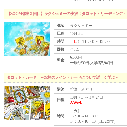
【ZOOM講座２回目】ラクシュミーの実践！タロット・リーディング
講師
ラクシュミー
日程
10月 5日
時間
（
日
） 13 ：00 ～ 15 ：00
回数
全1回
6,600円
料金
一般6,600円/入学者5,940円
タロット・カード ～22枚のメイン・カードについて詳しく学ぶ～
講師
狩野 みどり
10月 7日 ～ 3月 24日
日程
A Week
（
火
）
時間
13：10～14：30／
14：50～16：10（1日2コマ）