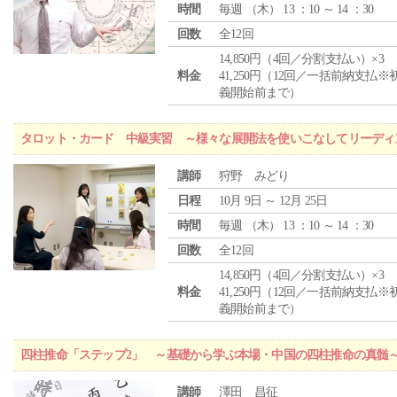
時間
毎週 （
木
） 13 ：10 ～ 14 ：30
回数
全12回
14,850円（4回／分割支払い）×3
料金
41,250円（12回／一括前納支払※
義開始前まで）
タロット・カード 中級実習 ～様々な展開法を使いこなしてリーディ
講師
狩野 みどり
日程
10月 9日 ～ 12月 25日
時間
毎週 （
木
） 13 ：10 ～ 14 ：30
回数
全12回
14,850円（4回／分割支払い）×3
料金
41,250円（12回／一括前納支払※
義開始前まで）
四柱推命「ステップ2」 ～基礎から学ぶ本場・中国の四柱推命の真髄
講師
澤田 昌征