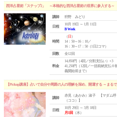
西洋占星術「ステップ2」 ～本格的な西洋占星術の世界に参入する～
講師
狩野 みどり
10月 19日 ～ 1月 11日
日程
B Week
（
日
）
時間
14：50～16：10／
16：30～17：50（1日2コマ）
回数
全12回
14,850円（4回／分割支払い）×3
料金
41,250円（12回／一括前納支払※
義開始前まで）
【Pickup講座】占いで自分や周囲の人の理解を深め、開運する ～まる
赤見（あかみ）淑子 【マダム呼
講師
（ココ）】
10月 29日 ～ 3月 18日
日程
月1回
（水）