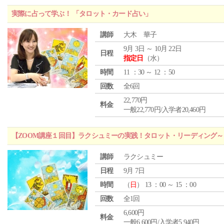
実際に占って学ぶ！ 「タロット・カード占い」
講師
大木 華子
9月 3日 ～ 10月 22日
日程
指定日
（水）
時間
11 ：30 ～ 12 ：50
回数
全6回
22,770円
料金
一般22,770円/入学者20,460円
【ZOOM講座１回目】ラクシュミーの実践！タロット・リーディング
講師
ラクシュミー
日程
9月 7日
時間
（
日
） 13 ：00 ～ 15 ：00
回数
全1回
6,600円
料金
一般6,600円/入学者5,940円