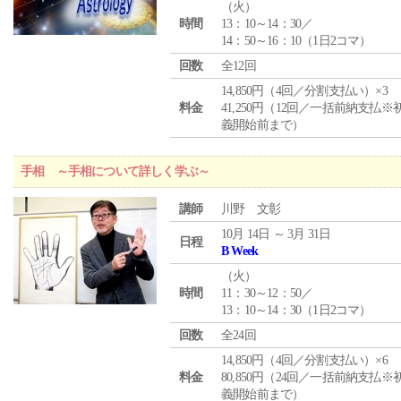
（
火
）
時間
13：10～14：30／
14：50～16：10（1日2コマ）
回数
全12回
14,850円（4回／分割支払い）×3
料金
41,250円（12回／一括前納支払※
義開始前まで）
手相 ～手相について詳しく学ぶ～
講師
川野 文彰
10月 14日 ～ 3月 31日
日程
B Week
（
火
）
時間
11：30～12：50／
13：10～14：30（1日2コマ）
回数
全24回
14,850円（4回／分割支払い）×6
料金
80,850円（24回／一括前納支払※
義開始前まで）