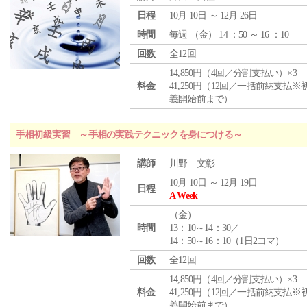
日程
10月 10日 ～ 12月 26日
時間
毎週 （
金
） 14 ：50 ～ 16 ：10
回数
全12回
14,850円（4回／分割支払い）×3
料金
41,250円（12回／一括前納支払※
義開始前まで）
手相初級実習 ～手相の実践テクニックを身につける～
講師
川野 文彰
10月 10日 ～ 12月 19日
日程
A Week
（
金
）
時間
13：10～14：30／
14：50～16：10（1日2コマ）
回数
全12回
14,850円（4回／分割支払い）×3
料金
41,250円（12回／一括前納支払※
義開始前まで）