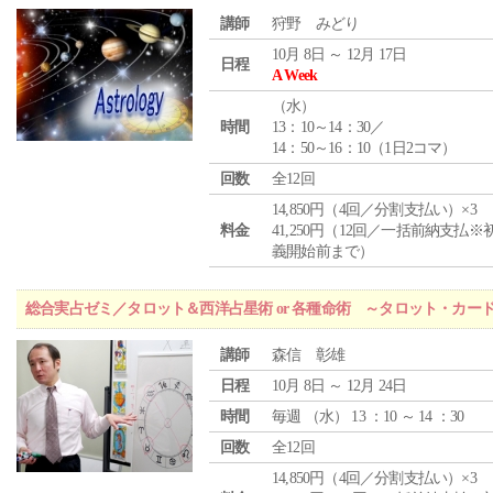
講師
狩野 みどり
10月 8日 ～ 12月 17日
日程
A Week
（
水
）
時間
13：10～14：30／
14：50～16：10（1日2コマ）
回数
全12回
14,850円（4回／分割支払い）×3
料金
41,250円（12回／一括前納支払※
義開始前まで）
総合実占ゼミ／タロット＆西洋占星術 or 各種命術 ～タロット・カ
講師
森信 彰雄
日程
10月 8日 ～ 12月 24日
時間
毎週 （
水
） 13 ：10 ～ 14 ：30
回数
全12回
14,850円（4回／分割支払い）×3