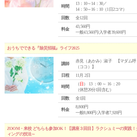
13：10～14：30／
時間
14：50～16：10（1日2コマ）
回数
全12回
43,560円
料金
一般43,560円/入学者39,600円
おうちでできる『除災招福』ライフ2025
赤見（あかみ）淑子 【マダム呼
講師
（ココ）】
日程
11月 2日
（
日
） 13 ：00 ～ 16 ：20
時間
（休憩20分1回含む）
回数
全1回
8,800円
料金
一般8,800円/入学者7,920円
ZOOM・来校 どちらも参加OK！【講座３回目】ラクシュミーの実践
ィングの技法～