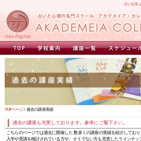
占いを学
TOPページ
>
過去の講座実績
過去の講座も充実しております。参考にご覧下さい。
こちらのページでは過去に開催した 数多くの講座の実績を紹介しており
入学や受講を検討されている方や、そうでない方も充実したラインナッ