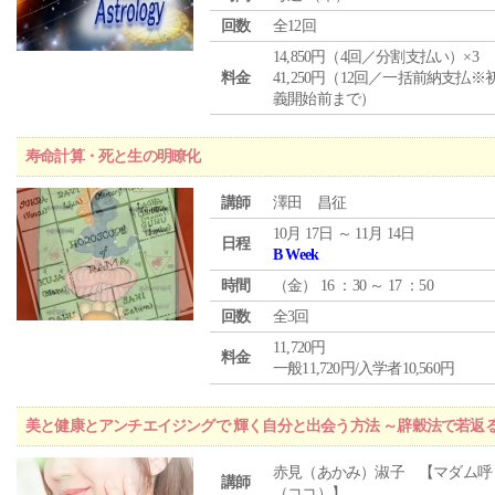
回数
全12回
14,850円（4回／分割支払い）×3
料金
41,250円（12回／一括前納支払※
義開始前まで）
寿命計算・死と生の明瞭化
講師
澤田 昌征
10月 17日 ～ 11月 14日
日程
B Week
時間
（
金
） 16 ：30 ～ 17 ：50
回数
全3回
11,720円
料金
一般11,720円/入学者10,560円
美と健康とアンチエイジングで 輝く自分と出会う方法 ～辟穀法で若返
赤見（あかみ）淑子 【マダム呼
講師
（ココ）】