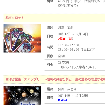
料金
41,250円（12回／一括前納支払※
義開始前まで）
易占タロット
講師
川野 文彰
10月 12日 ～ 12月 14日
日程
月1回
（
日
）
11：30～12：50／
時間
13：10～14：30（1日2コマ）
回数
全6回
22,770円
料金
一般22,770円/入学者20,460円
西洋占星術「ステップ3」 ～性格の細密分析と一生の運命の推理方法
講師
狩野 みどり
10月 14日 ～ 12月 23日
日程
B Week