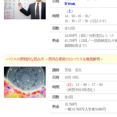
日程
B Week
（
土
）
時間
14：50～16：10／
16：30～17：50（1日2コマ）
回数
全12回
14,850円（4回／分割支払い）×3
料金
41,250円（12回／一括前納支払※
義開始前まで）
ハウスの実戦的な読み方 ～西洋占星術の12ハウスを徹底解明～
講師
芳垣 宗久
日程
10月 19日
（
日
） 13 ：00 ～ 17 ：00
時間
（休憩20分1回含む）
回数
全1回
10,760円
料金
一般10,760円/入学者9,680円