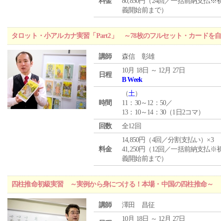
料金
80,850円（24回／一括前納支払※
義開始前まで）
タロット・小アルカナ実習「Part2」 ～78枚のフルセット・カードを
講師
森信 彰雄
10月 18日 ～ 12月 27日
日程
B Week
（
土
）
時間
11：30～12：50／
13：10～14：30（1日2コマ）
回数
全12回
14,850円（4回／分割支払い）×3
料金
41,250円（12回／一括前納支払※
義開始前まで）
四柱推命初級実習 ～実例から身につける！本場・中国の四柱推命～
講師
澤田 昌征
10月 18日 ～ 12月 27日