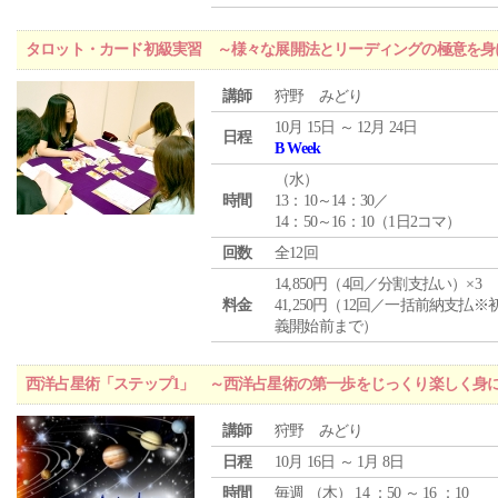
タロット・カード初級実習 ～様々な展開法とリーディングの極意を身
講師
狩野 みどり
10月 15日 ～ 12月 24日
日程
B Week
（
水
）
時間
13：10～14：30／
14：50～16：10（1日2コマ）
回数
全12回
14,850円（4回／分割支払い）×3
料金
41,250円（12回／一括前納支払※
義開始前まで）
西洋占星術「ステップ1」 ～西洋占星術の第一歩をじっくり楽しく身
講師
狩野 みどり
日程
10月 16日 ～ 1月 8日
時間
毎週 （
木
） 14 ：50 ～ 16 ：10