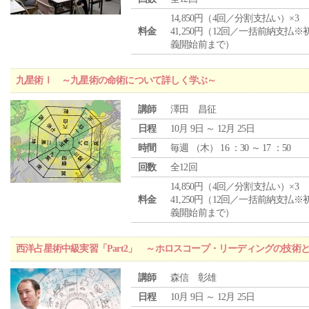
14,850円（4回／分割支払い）×3
料金
41,250円（12回／一括前納支払※
義開始前まで）
九星術Ⅰ ～九星術の命術について詳しく学ぶ～
講師
澤田 昌征
日程
10月 9日 ～ 12月 25日
時間
毎週 （
木
） 16 ：30 ～ 17 ：50
回数
全12回
14,850円（4回／分割支払い）×3
料金
41,250円（12回／一括前納支払※
義開始前まで）
西洋占星術中級実習「Part2」 ～ホロスコープ・リーディングの技術
講師
森信 彰雄
日程
10月 9日 ～ 12月 25日