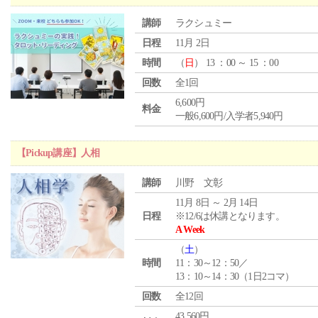
講師
ラクシュミー
日程
11月 2日
時間
（
日
） 13 ：00 ～ 15 ：00
回数
全1回
6,600円
料金
一般6,600円/入学者5,940円
【Pickup講座】人相
講師
川野 文彰
11月 8日 ～ 2月 14日
日程
※12/6は休講となります。
A Week
（
土
）
時間
11：30～12：50／
13：10～14：30（1日2コマ）
回数
全12回
43,560円