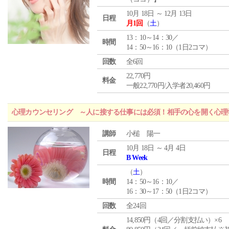
10月 18日 ～ 12月 13日
日程
月1回
（
土
）
13：10～14：30／
時間
14：50～16：10（1日2コマ）
回数
全6回
22,770円
料金
一般22,770円/入学者20,460円
心理カウンセリング ～人に接する仕事には必須！相手の心を開く心理
講師
小槌 陽一
10月 18日 ～ 4月 4日
日程
B Week
（
土
）
時間
14：50～16：10／
16：30～17：50（1日2コマ）
回数
全24回
14,850円（4回／分割支払い）×6