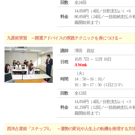
回数
全24回
14,850円（4回／分割支払い）×6
料金
80,850円（24回／一括前納支払※
義開始前まで）
九星術実習 ～開運アドバイスの実践テクニックを身につける～
講師
澤田 昌征
10月 7日 ～ 12月 16日
日程
A Week
（
火
）
時間
14：50～16：10／
16：30～17：50（1日2コマ）
回数
全12回
14,850円（4回／分割支払い）×3
料金
41,250円（12回／一括前納支払※
義開始前まで）
西洋占星術「ステップ4」 ～運勢の変化や人生上の転機を推理する方