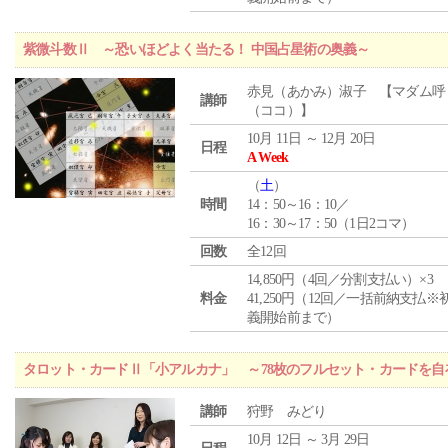
紫微斗数Ⅱ ～恐いほどよく当たる！ 中国占星術の奥義～
赤見（あかみ）淑子 【マダム呼
講師
（ココ）】
10月 11日 ～ 12月 20日
日程
A Week
（
土
）
時間
14：50～16：10／
16：30～17：50（1日2コマ）
回数
全12回
14,850円（4回／分割支払い）×3
料金
41,250円（12回／一括前納支払※
義開始前まで）
タロット・カードⅡ「小アルカナ」 ～78枚のフルセット・カードを自
講師
狩野 みどり
10月 12日 ～ 3月 29日