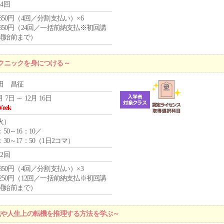
24回
4,850円（4回／分割支払い）×6
0,850円（24回／一括前納支払※初回講
開始前まで）
クニックを身につける～
田 昌征
月 7日 ～ 12月 16日
Week
火
）
：50～16：10／
：30～17：50（1日2コマ）
12回
4,850円（4回／分割支払い）×3
1,250円（12回／一括前納支払※初回講
開始前まで）
化や人生上の転機を推理する方法を学ぶ～