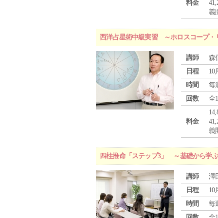
料金
4
義
西洋占星術中級実習 ～ホロスコープ・
講師
森
日程
10
時間
毎
回数
全
1
料金
4
義
四柱推命「ステップ3」 ～基礎から学
講師
澤
日程
10
時間
毎
回数
全