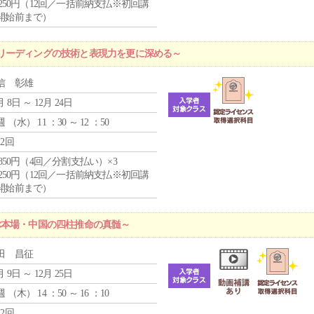
1,250円（12回／一括前納支払※初回講
開始前まで）
リーディングの技術と表現力を更に深める～
信 彰雄
月 8日 ～ 12月 24日
週 （
水
） 11 ：30 ～ 12 ：50
12回
4,850円（4回／分割支払い）×3
1,250円（12回／一括前納支払※初回講
開始前まで）
ぶ本場・中国の四柱推命の真髄～
田 昌征
月 9日 ～ 12月 25日
週 （
木
） 14 ：50 ～ 16 ：10
12回