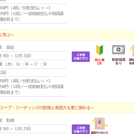
4,850円（4回／分割支払い）×3
1,250円（12回／一括前納支払※初回講
開始前まで）
く学ぶ～
田 昌征
月 9日 ～ 12月 25日
週 （
木
） 16 ：30 ～ 17 ：50
12回
4,850円（4回／分割支払い）×3
1,250円（12回／一括前納支払※初回講
開始前まで）
ロスコープ・リーディングの技術と表現力を更に深める～
信 彰雄
月 9日 ～ 12月 25日