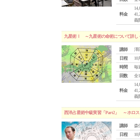
1
料金
4
義
九星術Ⅰ ～九星術の命術について詳し
講師
澤
日程
10
時間
毎
回数
全
1
料金
4
義
西洋占星術中級実習「Part2」 ～ホ
講師
森
日程
10