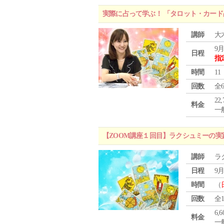
実際に占って学ぶ！ 「タロット・カード
講師
大
9月
日程
指
時間
11
回数
全
22
料金
一般
【ZOOM講座１回目】ラクシュミーの
講師
ラ
日程
9月
時間
（
回数
全
6,
料金
一般