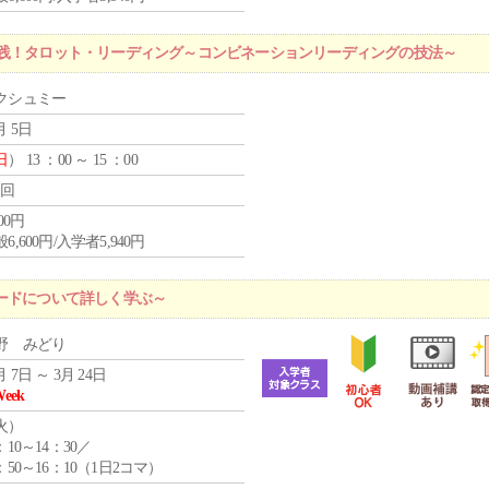
実践！タロット・リーディング～コンビネーションリーディングの技法～
クシュミー
月 5日
日
） 13 ：00 ～ 15 ：00
1回
600円
6,600円/入学者5,940円
ードについて詳しく学ぶ～
野 みどり
月 7日 ～ 3月 24日
Week
火
）
：10～14：30／
：50～16：10（1日2コマ）