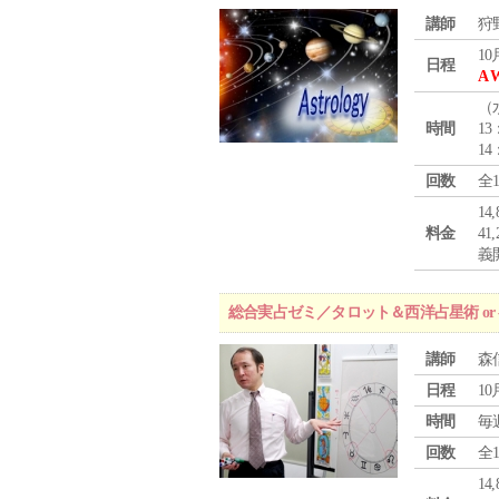
講師
狩
10
日程
A 
（
時間
13
14
回数
全
1
料金
4
義
総合実占ゼミ／タロット＆西洋占星術 o
講師
森
日程
10
時間
毎
回数
全
1