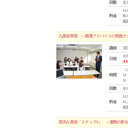
回数
全
1
料金
8
義
九星術実習 ～開運アドバイスの実践テ
講師
澤
10
日程
A 
（
時間
14
16
回数
全
1
料金
4
義
西洋占星術「ステップ4」 ～運勢の変