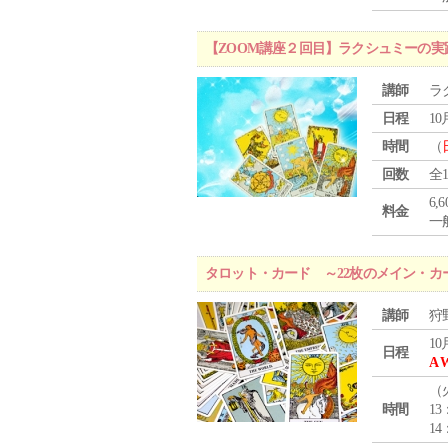
【ZOOM講座２回目】ラクシュミーの
講師
ラ
日程
10
時間
（
回数
全
6,
料金
一般
タロット・カード ～22枚のメイン・カ
講師
狩
10
日程
A 
（
時間
13
14