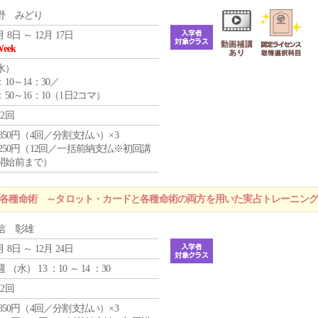
野 みどり
月 8日 ～ 12月 17日
Week
水
）
：10～14：30／
：50～16：10（1日2コマ）
12回
4,850円（4回／分割支払い）×3
1,250円（12回／一括前納支払※初回講
開始前まで）
r 各種命術 ～タロット・カードと各種命術の両方を用いた実占トレーニン
信 彰雄
月 8日 ～ 12月 24日
週 （
水
） 13 ：10 ～ 14 ：30
12回
4,850円（4回／分割支払い）×3