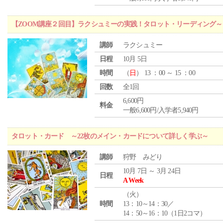
【ZOOM講座２回目】ラクシュミーの実践！タロット・リーディング
講師
ラクシュミー
日程
10月 5日
時間
（
日
） 13 ：00 ～ 15 ：00
回数
全1回
6,600円
料金
一般6,600円/入学者5,940円
タロット・カード ～22枚のメイン・カードについて詳しく学ぶ～
講師
狩野 みどり
10月 7日 ～ 3月 24日
日程
A Week
（
火
）
時間
13：10～14：30／
14：50～16：10（1日2コマ）