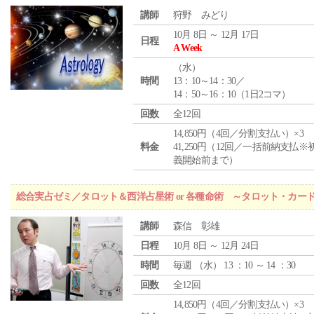
講師
狩野 みどり
10月 8日 ～ 12月 17日
日程
A Week
（
水
）
時間
13：10～14：30／
14：50～16：10（1日2コマ）
回数
全12回
14,850円（4回／分割支払い）×3
料金
41,250円（12回／一括前納支払※
義開始前まで）
総合実占ゼミ／タロット＆西洋占星術 or 各種命術 ～タロット・カ
講師
森信 彰雄
日程
10月 8日 ～ 12月 24日
時間
毎週 （
水
） 13 ：10 ～ 14 ：30
回数
全12回
14,850円（4回／分割支払い）×3