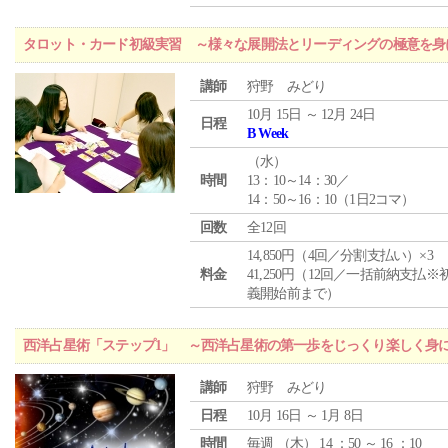
タロット・カード初級実習 ～様々な展開法とリーディングの極意を身
講師
狩野 みどり
10月 15日 ～ 12月 24日
日程
B Week
（
水
）
時間
13：10～14：30／
14：50～16：10（1日2コマ）
回数
全12回
14,850円（4回／分割支払い）×3
料金
41,250円（12回／一括前納支払※
義開始前まで）
西洋占星術「ステップ1」 ～西洋占星術の第一歩をじっくり楽しく身
講師
狩野 みどり
日程
10月 16日 ～ 1月 8日
時間
毎週 （
木
） 14 ：50 ～ 16 ：10