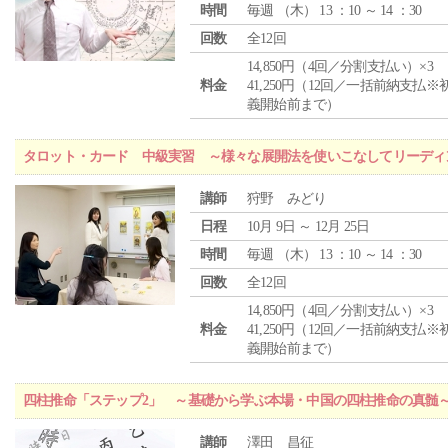
時間
毎週 （
木
） 13 ：10 ～ 14 ：30
回数
全12回
14,850円（4回／分割支払い）×3
料金
41,250円（12回／一括前納支払※
義開始前まで）
タロット・カード 中級実習 ～様々な展開法を使いこなしてリーディ
講師
狩野 みどり
日程
10月 9日 ～ 12月 25日
時間
毎週 （
木
） 13 ：10 ～ 14 ：30
回数
全12回
14,850円（4回／分割支払い）×3
料金
41,250円（12回／一括前納支払※
義開始前まで）
四柱推命「ステップ2」 ～基礎から学ぶ本場・中国の四柱推命の真髄
講師
澤田 昌征