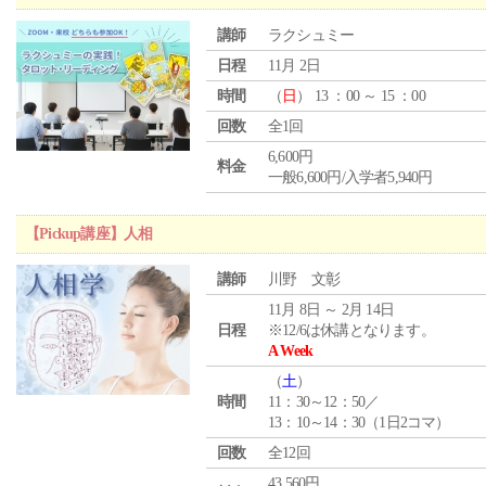
講師
ラクシュミー
日程
11月 2日
時間
（
日
） 13 ：00 ～ 15 ：00
回数
全1回
6,600円
料金
一般6,600円/入学者5,940円
【Pickup講座】人相
講師
川野 文彰
11月 8日 ～ 2月 14日
日程
※12/6は休講となります。
A Week
（
土
）
時間
11：30～12：50／
13：10～14：30（1日2コマ）
回数
全12回
43,560円