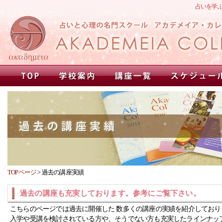
占いを学
TOPページ
>
過去の講座実績
過去の講座も充実しております。参考にご覧下さい。
こちらのページでは過去に開催した 数多くの講座の実績を紹介しており
入学や受講を検討されている方や、そうでない方も充実したラインナッ