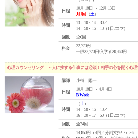
10月 18日 ～ 12月 13日
日程
月1回
（
土
）
13：10～14：30／
時間
14：50～16：10（1日2コマ）
回数
全6回
22,770円
料金
一般22,770円/入学者20,460円
心理カウンセリング ～人に接する仕事には必須！相手の心を開く心理
講師
小槌 陽一
10月 18日 ～ 4月 4日
日程
B Week
（
土
）
時間
14：50～16：10／
16：30～17：50（1日2コマ）
回数
全24回
14,850円（4回／分割支払い）×6