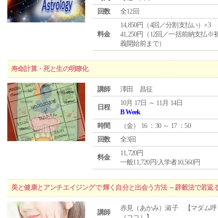
回数
全12回
14,850円（4回／分割支払い）×3
料金
41,250円（12回／一括前納支払※
義開始前まで）
寿命計算・死と生の明瞭化
講師
澤田 昌征
10月 17日 ～ 11月 14日
日程
B Week
時間
（
金
） 16 ：30 ～ 17 ：50
回数
全3回
11,720円
料金
一般11,720円/入学者10,560円
美と健康とアンチエイジングで 輝く自分と出会う方法 ～辟穀法で若返
赤見（あかみ）淑子 【マダム呼
講師
（ココ）】