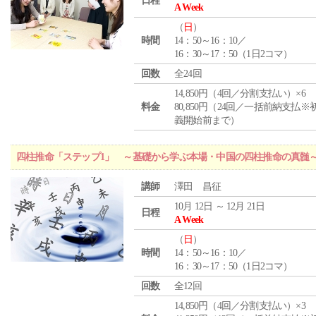
日程
A Week
（
日
）
時間
14：50～16：10／
16：30～17：50（1日2コマ）
回数
全24回
14,850円（4回／分割支払い）×6
料金
80,850円（24回／一括前納支払※
義開始前まで）
四柱推命「ステップ1」 ～基礎から学ぶ本場・中国の四柱推命の真髄
講師
澤田 昌征
10月 12日 ～ 12月 21日
日程
A Week
（
日
）
時間
14：50～16：10／
16：30～17：50（1日2コマ）
回数
全12回
14,850円（4回／分割支払い）×3