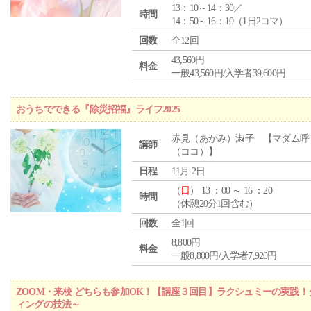
13：10～14：30／
時間
14：50～16：10（1日2コマ）
回数
全12回
43,560円
料金
一般43,560円/入学者39,600円
おうちでできる『除災招福』ライフ2025
赤見（あかみ）淑子 【マダム呼
講師
（ココ）】
日程
11月 2日
（
日
） 13 ：00 ～ 16 ：20
時間
（休憩20分1回含む）
回数
全1回
8,800円
料金
一般8,800円/入学者7,920円
ZOOM・来校 どちらも参加OK！【講座３回目】ラクシュミーの実践
ィングの技法～