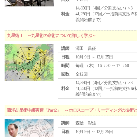
14,850円（4回／分割支払い）×3
料金
41,250円（12回／一括前納支払※
義開始前まで）
九星術Ⅰ ～九星術の命術について詳しく学ぶ～
講師
澤田 昌征
日程
10月 9日 ～ 12月 25日
時間
毎週 （
木
） 16 ：30 ～ 17 ：50
回数
全12回
14,850円（4回／分割支払い）×3
料金
41,250円（12回／一括前納支払※
義開始前まで）
西洋占星術中級実習「Part2」 ～ホロスコープ・リーディングの技術
講師
森信 彰雄
日程
10月 9日 ～ 12月 25日