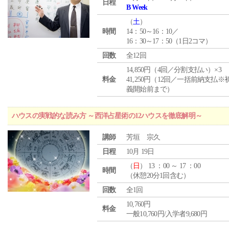
日程
B Week
（
土
）
時間
14：50～16：10／
16：30～17：50（1日2コマ）
回数
全12回
14,850円（4回／分割支払い）×3
料金
41,250円（12回／一括前納支払※
義開始前まで）
ハウスの実戦的な読み方 ～西洋占星術の12ハウスを徹底解明～
講師
芳垣 宗久
日程
10月 19日
（
日
） 13 ：00 ～ 17 ：00
時間
（休憩20分1回含む）
回数
全1回
10,760円
料金
一般10,760円/入学者9,680円