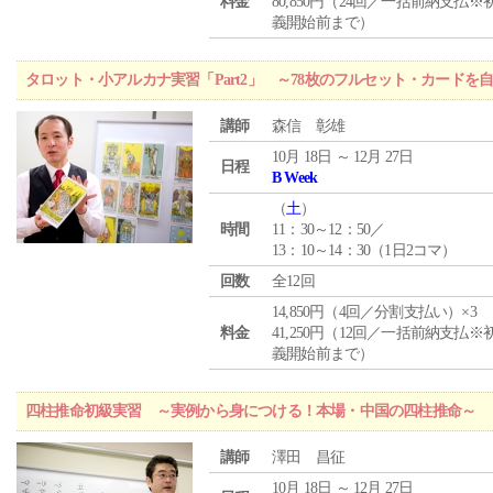
料金
80,850円（24回／一括前納支払※
義開始前まで）
タロット・小アルカナ実習「Part2」 ～78枚のフルセット・カードを
講師
森信 彰雄
10月 18日 ～ 12月 27日
日程
B Week
（
土
）
時間
11：30～12：50／
13：10～14：30（1日2コマ）
回数
全12回
14,850円（4回／分割支払い）×3
料金
41,250円（12回／一括前納支払※
義開始前まで）
四柱推命初級実習 ～実例から身につける！本場・中国の四柱推命～
講師
澤田 昌征
10月 18日 ～ 12月 27日