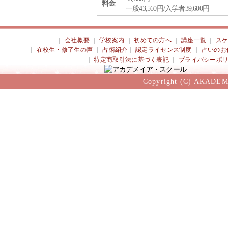
料金
一般43,560円/入学者39,600円
｜
会社概要
｜
学校案内
｜
初めての方へ
｜
講座一覧
｜
ス
｜
在校生・修了生の声
｜
占術紹介
｜
認定ライセンス制度
｜
占いのお
｜
特定商取引法に基づく表記
｜
プライバシーポ
Copyright (C) AKADEM