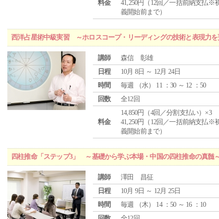
料金
41,250円（12回／一括前納支払※
義開始前まで）
西洋占星術中級実習 ～ホロスコープ・リーディングの技術と表現力を
講師
森信 彰雄
日程
10月 8日 ～ 12月 24日
時間
毎週 （
水
） 11 ：30 ～ 12 ：50
回数
全12回
14,850円（4回／分割支払い）×3
料金
41,250円（12回／一括前納支払※
義開始前まで）
四柱推命「ステップ3」 ～基礎から学ぶ本場・中国の四柱推命の真髄
講師
澤田 昌征
日程
10月 9日 ～ 12月 25日
時間
毎週 （
木
） 14 ：50 ～ 16 ：10
回数
全12回