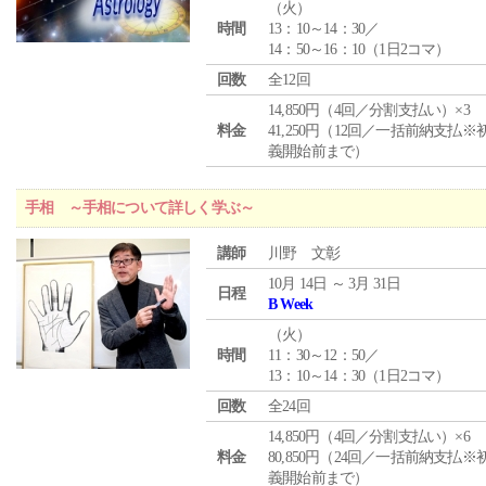
（
火
）
時間
13：10～14：30／
14：50～16：10（1日2コマ）
回数
全12回
14,850円（4回／分割支払い）×3
料金
41,250円（12回／一括前納支払※
義開始前まで）
手相 ～手相について詳しく学ぶ～
講師
川野 文彰
10月 14日 ～ 3月 31日
日程
B Week
（
火
）
時間
11：30～12：50／
13：10～14：30（1日2コマ）
回数
全24回
14,850円（4回／分割支払い）×6
料金
80,850円（24回／一括前納支払※
義開始前まで）