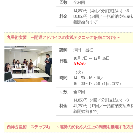
回数
全24回
14,850円（4回／分割支払い）×6
料金
80,850円（24回／一括前納支払※
義開始前まで）
九星術実習 ～開運アドバイスの実践テクニックを身につける～
講師
澤田 昌征
10月 7日 ～ 12月 16日
日程
A Week
（
火
）
時間
14：50～16：10／
16：30～17：50（1日2コマ）
回数
全12回
14,850円（4回／分割支払い）×3
料金
41,250円（12回／一括前納支払※
義開始前まで）
西洋占星術「ステップ4」 ～運勢の変化や人生上の転機を推理する方