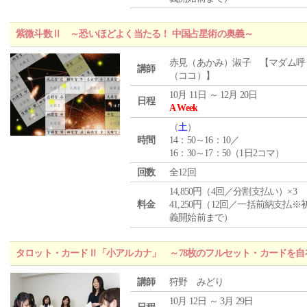
紫微斗数Ⅱ ～恐いほどよく当たる！ 中国占星術の奥義～
赤見（あかみ）淑子 【マダム呼
講師
（ココ）】
10月 11日 ～ 12月 20日
日程
A Week
（
土
）
時間
14：50～16：10／
16：30～17：50（1日2コマ）
回数
全12回
14,850円（4回／分割支払い）×3
料金
41,250円（12回／一括前納支払※
義開始前まで）
タロット・カードⅡ「小アルカナ」 ～78枚のフルセット・カードを自
講師
狩野 みどり
10月 12日 ～ 3月 29日