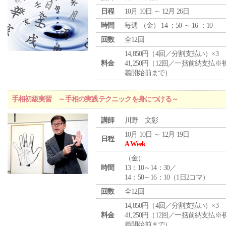
日程
10月 10日 ～ 12月 26日
時間
毎週 （
金
） 14 ：50 ～ 16 ：10
回数
全12回
14,850円（4回／分割支払い）×3
料金
41,250円（12回／一括前納支払※
義開始前まで）
手相初級実習 ～手相の実践テクニックを身につける～
講師
川野 文彰
10月 10日 ～ 12月 19日
日程
A Week
（
金
）
時間
13：10～14：30／
14：50～16：10（1日2コマ）
回数
全12回
14,850円（4回／分割支払い）×3
料金
41,250円（12回／一括前納支払※
義開始前まで）