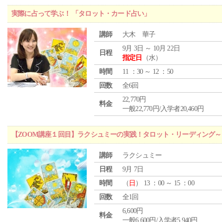
実際に占って学ぶ！ 「タロット・カード占い」
講師
大木 華子
9月 3日 ～ 10月 22日
日程
指定日
（水）
時間
11 ：30 ～ 12 ：50
回数
全6回
22,770円
料金
一般22,770円/入学者20,460円
【ZOOM講座１回目】ラクシュミーの実践！タロット・リーディング
講師
ラクシュミー
日程
9月 7日
時間
（
日
） 13 ：00 ～ 15 ：00
回数
全1回
6,600円
料金
一般6,600円/入学者5,940円