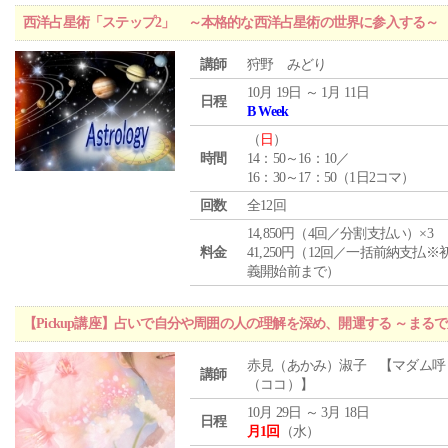
西洋占星術「ステップ2」 ～本格的な西洋占星術の世界に参入する～
講師
狩野 みどり
10月 19日 ～ 1月 11日
日程
B Week
（
日
）
時間
14：50～16：10／
16：30～17：50（1日2コマ）
回数
全12回
14,850円（4回／分割支払い）×3
料金
41,250円（12回／一括前納支払※
義開始前まで）
【Pickup講座】占いで自分や周囲の人の理解を深め、開運する ～まる
赤見（あかみ）淑子 【マダム呼
講師
（ココ）】
10月 29日 ～ 3月 18日
日程
月1回
（水）