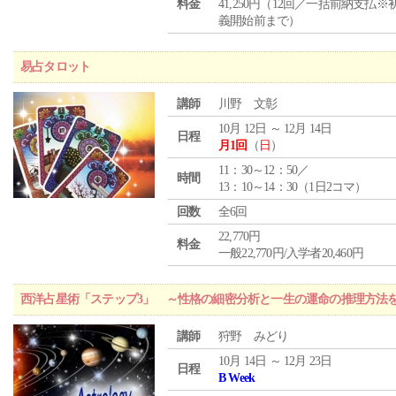
料金
41,250円（12回／一括前納支払※
義開始前まで）
易占タロット
講師
川野 文彰
10月 12日 ～ 12月 14日
日程
月1回
（
日
）
11：30～12：50／
時間
13：10～14：30（1日2コマ）
回数
全6回
22,770円
料金
一般22,770円/入学者20,460円
西洋占星術「ステップ3」 ～性格の細密分析と一生の運命の推理方法
講師
狩野 みどり
10月 14日 ～ 12月 23日
日程
B Week