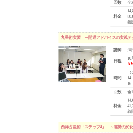
回数
全
1
料金
8
義
九星術実習 ～開運アドバイスの実践テ
講師
澤
10
日程
A 
（
時間
14
16
回数
全
1
料金
4
義
西洋占星術「ステップ4」 ～運勢の変