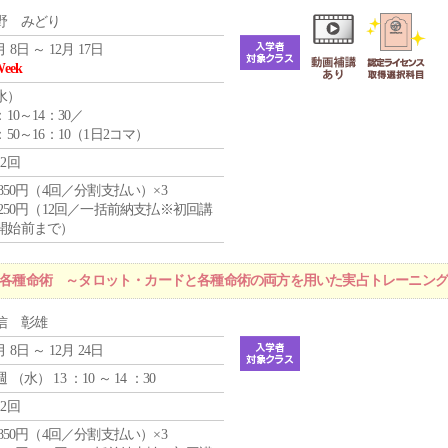
野 みどり
月 8日 ～ 12月 17日
Week
水
）
：10～14：30／
：50～16：10（1日2コマ）
12回
4,850円（4回／分割支払い）×3
1,250円（12回／一括前納支払※初回講
開始前まで）
r 各種命術 ～タロット・カードと各種命術の両方を用いた実占トレーニン
信 彰雄
月 8日 ～ 12月 24日
週 （
水
） 13 ：10 ～ 14 ：30
12回
4,850円（4回／分割支払い）×3