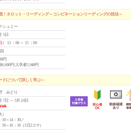
実践！タロット・リーディング～コンビネーションリーディングの技法～
クシュミー
月 5日
日
） 13 ：00 ～ 15 ：00
1回
600円
6,600円/入学者5,940円
ードについて詳しく学ぶ～
野 みどり
月 7日 ～ 3月 24日
Week
火
）
：10～14：30／
：50～16：10（1日2コマ）