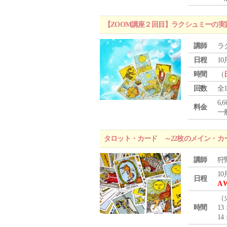
【ZOOM講座２回目】ラクシュミーの
講師
ラ
日程
10
時間
（
回数
全
6,
料金
一般
タロット・カード ～22枚のメイン・カ
講師
狩
10
日程
A 
（
時間
13
14