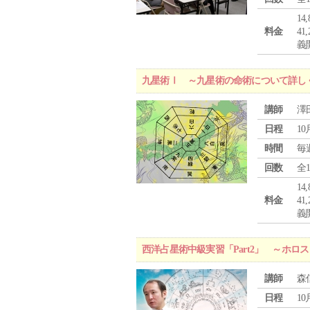
1
料金
4
義
九星術Ⅰ ～九星術の命術について詳し
講師
澤
日程
10
時間
毎
回数
全
1
料金
4
義
西洋占星術中級実習「Part2」 ～ホ
講師
森
日程
10