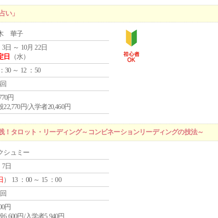
占い」
木 華子
 3日 ～ 10月 22日
定日
（水）
 ：30 ～ 12 ：50
6回
,770円
22,770円/入学者20,460円
実践！タロット・リーディング～コンビネーションリーディングの技法～
クシュミー
 7日
日
） 13 ：00 ～ 15 ：00
1回
600円
6,600円/入学者5,940円