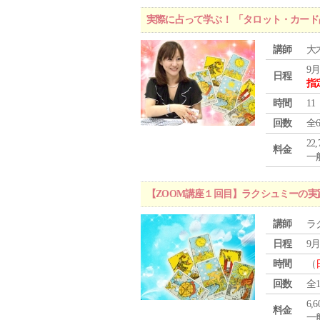
実際に占って学ぶ！ 「タロット・カード
講師
大
9月
日程
指
時間
11
回数
全
22
料金
一般
【ZOOM講座１回目】ラクシュミーの
講師
ラ
日程
9月
時間
（
回数
全
6,
料金
一般