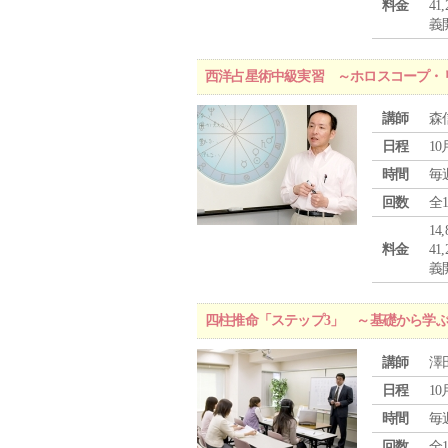
料金
4
義
西洋占星術中級実習 ～ホロスコープ・
講師
森
日程
10
時間
毎
回数
全
1
料金
4
義
四柱推命「ステップ3」 ～基礎から学
講師
澤
日程
10
時間
毎
回数
全