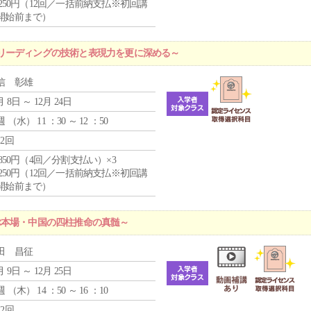
1,250円（12回／一括前納支払※初回講
開始前まで）
リーディングの技術と表現力を更に深める～
信 彰雄
月 8日 ～ 12月 24日
週 （
水
） 11 ：30 ～ 12 ：50
12回
4,850円（4回／分割支払い）×3
1,250円（12回／一括前納支払※初回講
開始前まで）
ぶ本場・中国の四柱推命の真髄～
田 昌征
月 9日 ～ 12月 25日
週 （
木
） 14 ：50 ～ 16 ：10
12回