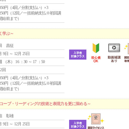
4,850円（4回／分割支払い）×3
1,250円（12回／一括前納支払※初回講
開始前まで）
く学ぶ～
田 昌征
月 9日 ～ 12月 25日
週 （
木
） 16 ：30 ～ 17 ：50
12回
4,850円（4回／分割支払い）×3
1,250円（12回／一括前納支払※初回講
開始前まで）
ロスコープ・リーディングの技術と表現力を更に深める～
信 彰雄
月 9日 ～ 12月 25日