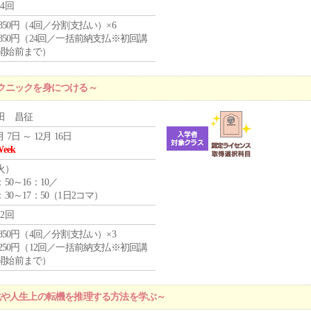
24回
4,850円（4回／分割支払い）×6
0,850円（24回／一括前納支払※初回講
開始前まで）
クニックを身につける～
田 昌征
月 7日 ～ 12月 16日
Week
火
）
：50～16：10／
：30～17：50（1日2コマ）
12回
4,850円（4回／分割支払い）×3
1,250円（12回／一括前納支払※初回講
開始前まで）
化や人生上の転機を推理する方法を学ぶ～