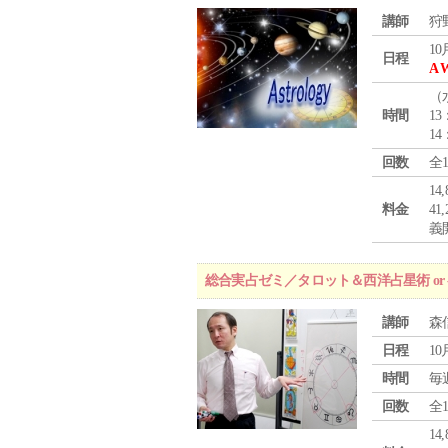
講師
狩
10
日程
A 
（
時間
13
14
回数
全
1
料金
4
義
総合実占ゼミ／タロット＆西洋占星術 o
講師
森
日程
10
時間
毎
回数
全
1