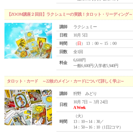
【ZOOM講座２回目】ラクシュミーの実践！タロット・リーディング
講師
ラクシュミー
日程
10月 5日
時間
（
日
） 13 ：00 ～ 15 ：00
回数
全1回
6,600円
料金
一般6,600円/入学者5,940円
タロット・カード ～22枚のメイン・カードについて詳しく学ぶ～
講師
狩野 みどり
10月 7日 ～ 3月 24日
日程
A Week
（
火
）
時間
13：10～14：30／
14：50～16：10（1日2コマ）