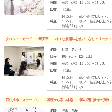
時間
毎週 （
木
） 13 ：10 ～ 14 ：30
回数
全12回
14,850円（4回／分割支払い）×3
料金
41,250円（12回／一括前納支払※
義開始前まで）
タロット・カード 中級実習 ～様々な展開法を使いこなしてリーディ
講師
狩野 みどり
日程
10月 9日 ～ 12月 25日
時間
毎週 （
木
） 13 ：10 ～ 14 ：30
回数
全12回
14,850円（4回／分割支払い）×3
料金
41,250円（12回／一括前納支払※
義開始前まで）
四柱推命「ステップ2」 ～基礎から学ぶ本場・中国の四柱推命の真髄
講師
澤田 昌征