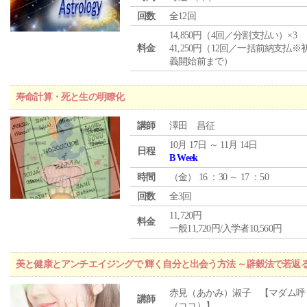
回数
全12回
14,850円（4回／分割支払い）×3
料金
41,250円（12回／一括前納支払※
義開始前まで）
寿命計算・死と生の明瞭化
講師
澤田 昌征
10月 17日 ～ 11月 14日
日程
B Week
時間
（
金
） 16 ：30 ～ 17 ：50
回数
全3回
11,720円
料金
一般11,720円/入学者10,560円
美と健康とアンチエイジングで 輝く自分と出会う方法 ～辟穀法で若返
赤見（あかみ）淑子 【マダム呼
講師
（ココ）】