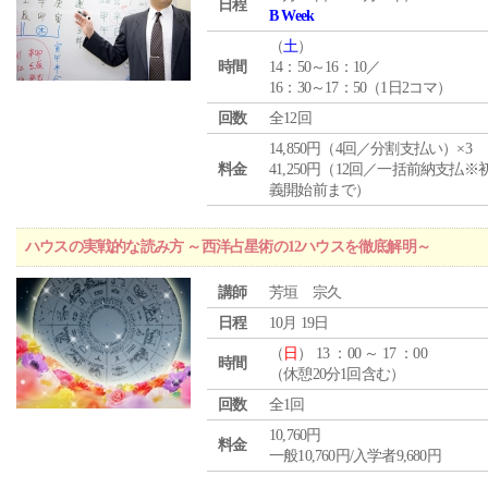
日程
B Week
（
土
）
時間
14：50～16：10／
16：30～17：50（1日2コマ）
回数
全12回
14,850円（4回／分割支払い）×3
料金
41,250円（12回／一括前納支払※
義開始前まで）
ハウスの実戦的な読み方 ～西洋占星術の12ハウスを徹底解明～
講師
芳垣 宗久
日程
10月 19日
（
日
） 13 ：00 ～ 17 ：00
時間
（休憩20分1回含む）
回数
全1回
10,760円
料金
一般10,760円/入学者9,680円