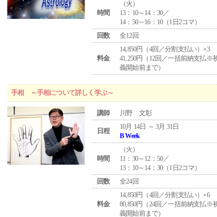
（
火
）
時間
13：10～14：30／
14：50～16：10（1日2コマ）
回数
全12回
14,850円（4回／分割支払い）×3
料金
41,250円（12回／一括前納支払※
義開始前まで）
手相 ～手相について詳しく学ぶ～
講師
川野 文彰
10月 14日 ～ 3月 31日
日程
B Week
（
火
）
時間
11：30～12：50／
13：10～14：30（1日2コマ）
回数
全24回
14,850円（4回／分割支払い）×6
料金
80,850円（24回／一括前納支払※
義開始前まで）