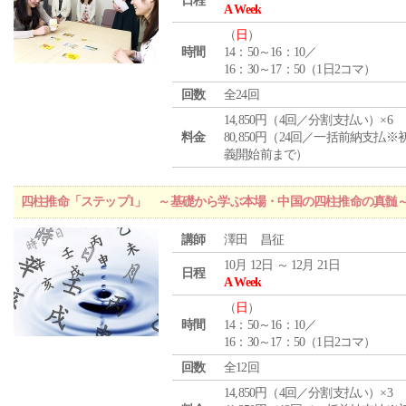
日程
A Week
（
日
）
時間
14：50～16：10／
16：30～17：50（1日2コマ）
回数
全24回
14,850円（4回／分割支払い）×6
料金
80,850円（24回／一括前納支払※
義開始前まで）
四柱推命「ステップ1」 ～基礎から学ぶ本場・中国の四柱推命の真髄
講師
澤田 昌征
10月 12日 ～ 12月 21日
日程
A Week
（
日
）
時間
14：50～16：10／
16：30～17：50（1日2コマ）
回数
全12回
14,850円（4回／分割支払い）×3