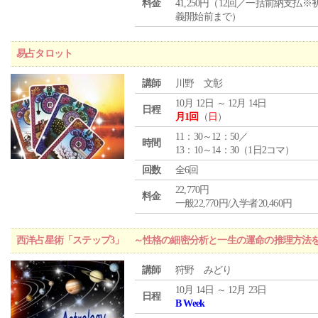
料金
41,250円（12回／一括前納支払※
義開始前まで）
易占タロット
講師
川野 文彰
10月 12日 ～ 12月 14日
日程
月1回
（
日
）
11：30～12：50／
時間
13：10～14：30（1日2コマ）
回数
全6回
22,770円
料金
一般22,770円/入学者20,460円
西洋占星術「ステップ3」 ～性格の細密分析と一生の運命の推理方法
講師
狩野 みどり
10月 14日 ～ 12月 23日
日程
B Week