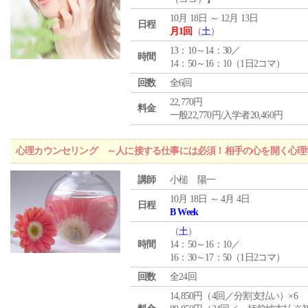
10月 18日 ～ 12月 13日
日程
月1回
（
土
）
13：10～14：30／
時間
14：50～16：10（1日2コマ）
回数
全6回
22,770円
料金
一般22,770円/入学者20,460円
心理カウンセリング ～人に接する仕事には必須！相手の心を開く心理
講師
小槌 陽一
10月 18日 ～ 4月 4日
日程
B Week
（
土
）
時間
14：50～16：10／
16：30～17：50（1日2コマ）
回数
全24回
14,850円（4回／分割支払い）×6