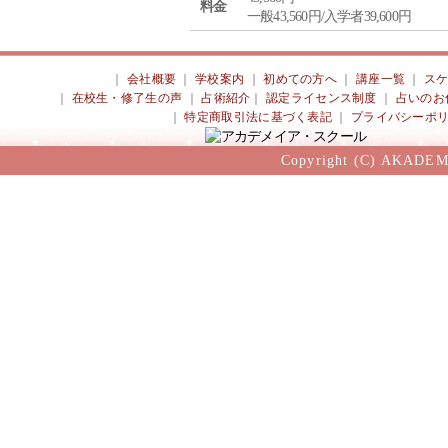
料金
一般43,560円/入学者39,600円
｜
会社概要
｜
学校案内
｜
初めての方へ
｜
講座一覧
｜
ス
｜
在校生・修了生の声
｜
占術紹介
｜
認定ライセンス制度
｜
占いのお
｜
特定商取引法に基づく表記
｜
プライバシーポ
Copyright (C) AKADEM