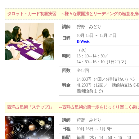
タロット・カード初級実習 ～様々な展開法とリーディングの極意を身
講師
狩野 みどり
10月 15日 ～ 12月 24日
日程
B Week
（
水
）
時間
13：10～14：30／
14：50～16：10（1日2コマ）
回数
全12回
14,850円（4回／分割支払い）×3
料金
41,250円（12回／一括前納支払※
義開始前まで）
西洋占星術「ステップ1」 ～西洋占星術の第一歩をじっくり楽しく身
講師
狩野 みどり
日程
10月 16日 ～ 1月 8日
時間
毎週 （
木
） 14 ：50 ～ 16 ：10