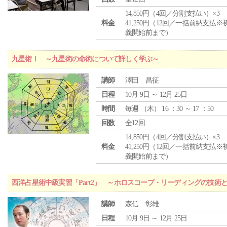
14,850円（4回／分割支払い）×3
料金
41,250円（12回／一括前納支払※
義開始前まで）
九星術Ⅰ ～九星術の命術について詳しく学ぶ～
講師
澤田 昌征
日程
10月 9日 ～ 12月 25日
時間
毎週 （
木
） 16 ：30 ～ 17 ：50
回数
全12回
14,850円（4回／分割支払い）×3
料金
41,250円（12回／一括前納支払※
義開始前まで）
西洋占星術中級実習「Part2」 ～ホロスコープ・リーディングの技術
講師
森信 彰雄
日程
10月 9日 ～ 12月 25日