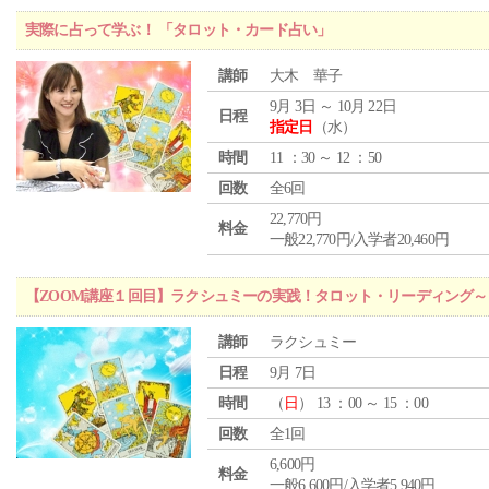
実際に占って学ぶ！ 「タロット・カード占い」
講師
大木 華子
9月 3日 ～ 10月 22日
日程
指定日
（水）
時間
11 ：30 ～ 12 ：50
回数
全6回
22,770円
料金
一般22,770円/入学者20,460円
【ZOOM講座１回目】ラクシュミーの実践！タロット・リーディング
講師
ラクシュミー
日程
9月 7日
時間
（
日
） 13 ：00 ～ 15 ：00
回数
全1回
6,600円
料金
一般6,600円/入学者5,940円