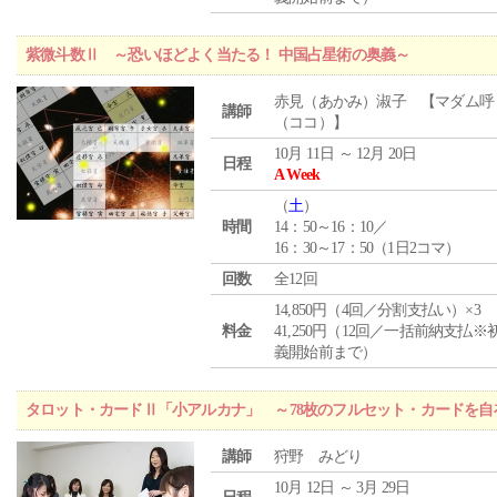
紫微斗数Ⅱ ～恐いほどよく当たる！ 中国占星術の奥義～
赤見（あかみ）淑子 【マダム呼
講師
（ココ）】
10月 11日 ～ 12月 20日
日程
A Week
（
土
）
時間
14：50～16：10／
16：30～17：50（1日2コマ）
回数
全12回
14,850円（4回／分割支払い）×3
料金
41,250円（12回／一括前納支払※
義開始前まで）
タロット・カードⅡ「小アルカナ」 ～78枚のフルセット・カードを自
講師
狩野 みどり
10月 12日 ～ 3月 29日