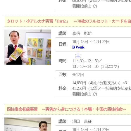
料金
80,850円（24回／一括前納支払※
義開始前まで）
タロット・小アルカナ実習「Part2」 ～78枚のフルセット・カードを
講師
森信 彰雄
10月 18日 ～ 12月 27日
日程
B Week
（
土
）
時間
11：30～12：50／
13：10～14：30（1日2コマ）
回数
全12回
14,850円（4回／分割支払い）×3
料金
41,250円（12回／一括前納支払※
義開始前まで）
四柱推命初級実習 ～実例から身につける！本場・中国の四柱推命～
講師
澤田 昌征
10月 18日 ～ 12月 27日