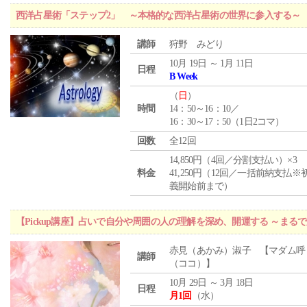
西洋占星術「ステップ2」 ～本格的な西洋占星術の世界に参入する～
講師
狩野 みどり
10月 19日 ～ 1月 11日
日程
B Week
（
日
）
時間
14：50～16：10／
16：30～17：50（1日2コマ）
回数
全12回
14,850円（4回／分割支払い）×3
料金
41,250円（12回／一括前納支払※
義開始前まで）
【Pickup講座】占いで自分や周囲の人の理解を深め、開運する ～まる
赤見（あかみ）淑子 【マダム呼
講師
（ココ）】
10月 29日 ～ 3月 18日
日程
月1回
（水）