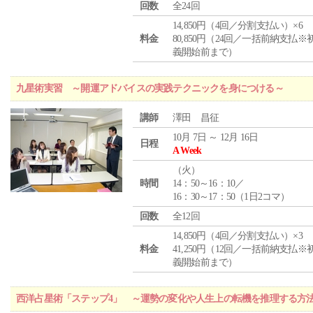
回数
全24回
14,850円（4回／分割支払い）×6
料金
80,850円（24回／一括前納支払※
義開始前まで）
九星術実習 ～開運アドバイスの実践テクニックを身につける～
講師
澤田 昌征
10月 7日 ～ 12月 16日
日程
A Week
（
火
）
時間
14：50～16：10／
16：30～17：50（1日2コマ）
回数
全12回
14,850円（4回／分割支払い）×3
料金
41,250円（12回／一括前納支払※
義開始前まで）
西洋占星術「ステップ4」 ～運勢の変化や人生上の転機を推理する方