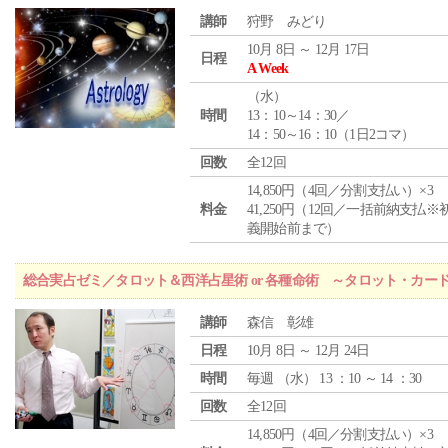
講師
狩野 みどり
10月 8日 ～ 12月 17日
日程
A Week
（
水
）
時間
13：10～14：30／
14：50～16：10（1日2コマ）
回数
全12回
14,850円（4回／分割支払い）×3
料金
41,250円（12回／一括前納支払※
義開始前まで）
総合実占ゼミ／タロット＆西洋占星術 or 各種命術 ～タロット・カ
講師
森信 彰雄
日程
10月 8日 ～ 12月 24日
時間
毎週 （
水
） 13 ：10 ～ 14 ：30
回数
全12回
14,850円（4回／分割支払い）×3