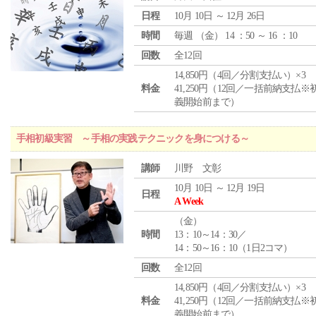
日程
10月 10日 ～ 12月 26日
時間
毎週 （
金
） 14 ：50 ～ 16 ：10
回数
全12回
14,850円（4回／分割支払い）×3
料金
41,250円（12回／一括前納支払※
義開始前まで）
手相初級実習 ～手相の実践テクニックを身につける～
講師
川野 文彰
10月 10日 ～ 12月 19日
日程
A Week
（
金
）
時間
13：10～14：30／
14：50～16：10（1日2コマ）
回数
全12回
14,850円（4回／分割支払い）×3
料金
41,250円（12回／一括前納支払※
義開始前まで）