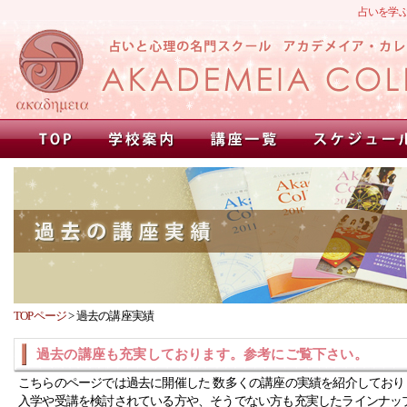
占いを学
TOPページ
>
過去の講座実績
過去の講座も充実しております。参考にご覧下さい。
こちらのページでは過去に開催した 数多くの講座の実績を紹介しており
入学や受講を検討されている方や、そうでない方も充実したラインナッ