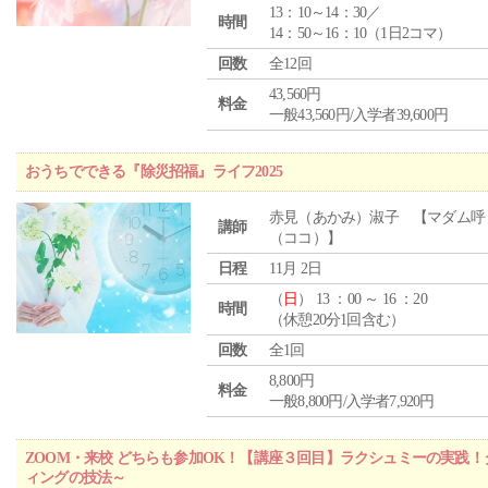
13：10～14：30／
時間
14：50～16：10（1日2コマ）
回数
全12回
43,560円
料金
一般43,560円/入学者39,600円
おうちでできる『除災招福』ライフ2025
赤見（あかみ）淑子 【マダム呼
講師
（ココ）】
日程
11月 2日
（
日
） 13 ：00 ～ 16 ：20
時間
（休憩20分1回含む）
回数
全1回
8,800円
料金
一般8,800円/入学者7,920円
ZOOM・来校 どちらも参加OK！【講座３回目】ラクシュミーの実践
ィングの技法～