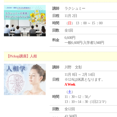
講師
ラクシュミー
日程
11月 2日
時間
（
日
） 13 ：00 ～ 15 ：00
回数
全1回
6,600円
料金
一般6,600円/入学者5,940円
【Pickup講座】人相
講師
川野 文彰
11月 8日 ～ 2月 14日
日程
※12/6は休講となります。
A Week
（
土
）
時間
11：30～12：50／
13：10～14：30（1日2コマ）
回数
全12回
43,560円