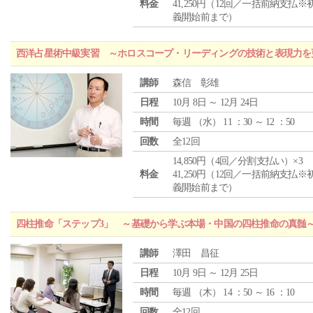
料金
41,250円（12回／一括前納支払※
義開始前まで）
西洋占星術中級実習 ～ホロスコープ・リーディングの技術と表現力を
講師
森信 彰雄
日程
10月 8日 ～ 12月 24日
時間
毎週 （
水
） 11 ：30 ～ 12 ：50
回数
全12回
14,850円（4回／分割支払い）×3
料金
41,250円（12回／一括前納支払※
義開始前まで）
四柱推命「ステップ3」 ～基礎から学ぶ本場・中国の四柱推命の真髄
講師
澤田 昌征
日程
10月 9日 ～ 12月 25日
時間
毎週 （
木
） 14 ：50 ～ 16 ：10
回数
全12回