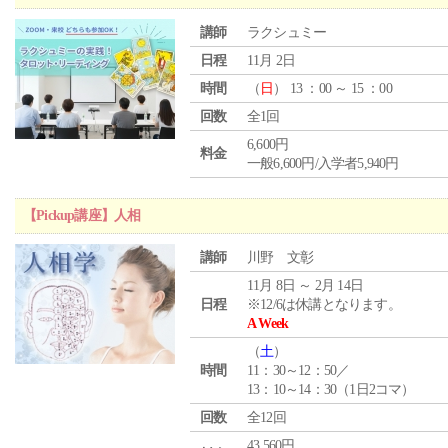
講師
ラクシュミー
日程
11月 2日
時間
（
日
） 13 ：00 ～ 15 ：00
回数
全1回
6,600円
料金
一般6,600円/入学者5,940円
【Pickup講座】人相
講師
川野 文彰
11月 8日 ～ 2月 14日
日程
※12/6は休講となります。
A Week
（
土
）
時間
11：30～12：50／
13：10～14：30（1日2コマ）
回数
全12回
43,560円