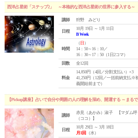
西洋占星術「ステップ2」 ～本格的な西洋占星術の世界に参入する～
講師
狩野 みどり
10月 19日 ～ 1月 11日
日程
B Week
（
日
）
時間
14：50～16：10／
16：30～17：50（1日2コマ）
回数
全12回
14,850円（4回／分割支払い）×3
料金
41,250円（12回／一括前納支払※
義開始前まで）
【Pickup講座】占いで自分や周囲の人の理解を深め、開運する ～まる
赤見（あかみ）淑子 【マダム呼
講師
（ココ）】
10月 29日 ～ 3月 18日
日程
月1回
（水）