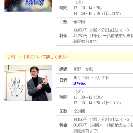
（
火
）
時間
13：10～14：30／
14：50～16：10（1日2コマ）
回数
全12回
14,850円（4回／分割支払い）×3
料金
41,250円（12回／一括前納支払※
義開始前まで）
手相 ～手相について詳しく学ぶ～
講師
川野 文彰
10月 14日 ～ 3月 31日
日程
B Week
（
火
）
時間
11：30～12：50／
13：10～14：30（1日2コマ）
回数
全24回
14,850円（4回／分割支払い）×6
料金
80,850円（24回／一括前納支払※
義開始前まで）