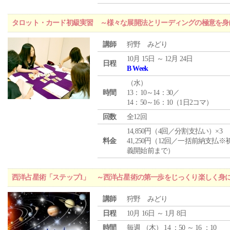
タロット・カード初級実習 ～様々な展開法とリーディングの極意を身
講師
狩野 みどり
10月 15日 ～ 12月 24日
日程
B Week
（
水
）
時間
13：10～14：30／
14：50～16：10（1日2コマ）
回数
全12回
14,850円（4回／分割支払い）×3
料金
41,250円（12回／一括前納支払※
義開始前まで）
西洋占星術「ステップ1」 ～西洋占星術の第一歩をじっくり楽しく身
講師
狩野 みどり
日程
10月 16日 ～ 1月 8日
時間
毎週 （
木
） 14 ：50 ～ 16 ：10