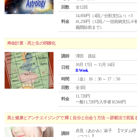
回数
全12回
14,850円（4回／分割支払い）×3
料金
41,250円（12回／一括前納支払※
義開始前まで）
寿命計算・死と生の明瞭化
講師
澤田 昌征
10月 17日 ～ 11月 14日
日程
B Week
時間
（
金
） 16 ：30 ～ 17 ：50
回数
全3回
11,720円
料金
一般11,720円/入学者10,560円
美と健康とアンチエイジングで 輝く自分と出会う方法 ～辟穀法で若返
赤見（あかみ）淑子 【マダム呼
講師
（ココ）】