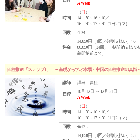
日程
A Week
（
日
）
時間
14：50～16：10／
16：30～17：50（1日2コマ）
回数
全24回
14,850円（4回／分割支払い）×6
料金
80,850円（24回／一括前納支払※
義開始前まで）
四柱推命「ステップ1」 ～基礎から学ぶ本場・中国の四柱推命の真髄
講師
澤田 昌征
10月 12日 ～ 12月 21日
日程
A Week
（
日
）
時間
14：50～16：10／
16：30～17：50（1日2コマ）
回数
全12回
14,850円（4回／分割支払い）×3