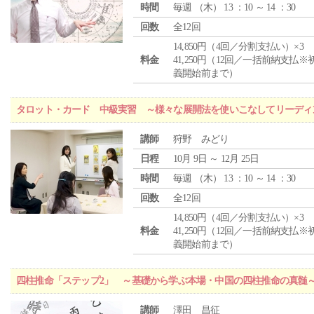
時間
毎週 （
木
） 13 ：10 ～ 14 ：30
回数
全12回
14,850円（4回／分割支払い）×3
料金
41,250円（12回／一括前納支払※
義開始前まで）
タロット・カード 中級実習 ～様々な展開法を使いこなしてリーディ
講師
狩野 みどり
日程
10月 9日 ～ 12月 25日
時間
毎週 （
木
） 13 ：10 ～ 14 ：30
回数
全12回
14,850円（4回／分割支払い）×3
料金
41,250円（12回／一括前納支払※
義開始前まで）
四柱推命「ステップ2」 ～基礎から学ぶ本場・中国の四柱推命の真髄
講師
澤田 昌征