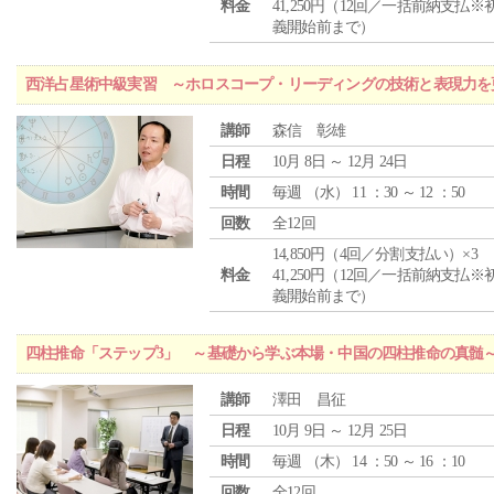
料金
41,250円（12回／一括前納支払※
義開始前まで）
西洋占星術中級実習 ～ホロスコープ・リーディングの技術と表現力を
講師
森信 彰雄
日程
10月 8日 ～ 12月 24日
時間
毎週 （
水
） 11 ：30 ～ 12 ：50
回数
全12回
14,850円（4回／分割支払い）×3
料金
41,250円（12回／一括前納支払※
義開始前まで）
四柱推命「ステップ3」 ～基礎から学ぶ本場・中国の四柱推命の真髄
講師
澤田 昌征
日程
10月 9日 ～ 12月 25日
時間
毎週 （
木
） 14 ：50 ～ 16 ：10
回数
全12回