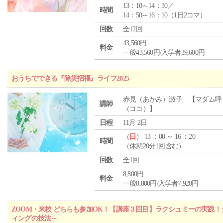
13：10～14：30／
時間
14：50～16：10（1日2コマ）
回数
全12回
43,560円
料金
一般43,560円/入学者39,600円
おうちでできる『除災招福』ライフ2025
赤見（あかみ）淑子 【マダム呼
講師
（ココ）】
日程
11月 2日
（
日
） 13 ：00 ～ 16 ：20
時間
（休憩20分1回含む）
回数
全1回
8,800円
料金
一般8,800円/入学者7,920円
ZOOM・来校 どちらも参加OK！【講座３回目】ラクシュミーの実践
ィングの技法～