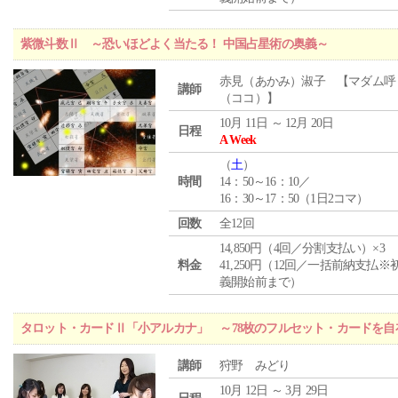
紫微斗数Ⅱ ～恐いほどよく当たる！ 中国占星術の奥義～
赤見（あかみ）淑子 【マダム呼
講師
（ココ）】
10月 11日 ～ 12月 20日
日程
A Week
（
土
）
時間
14：50～16：10／
16：30～17：50（1日2コマ）
回数
全12回
14,850円（4回／分割支払い）×3
料金
41,250円（12回／一括前納支払※
義開始前まで）
タロット・カードⅡ「小アルカナ」 ～78枚のフルセット・カードを自
講師
狩野 みどり
10月 12日 ～ 3月 29日