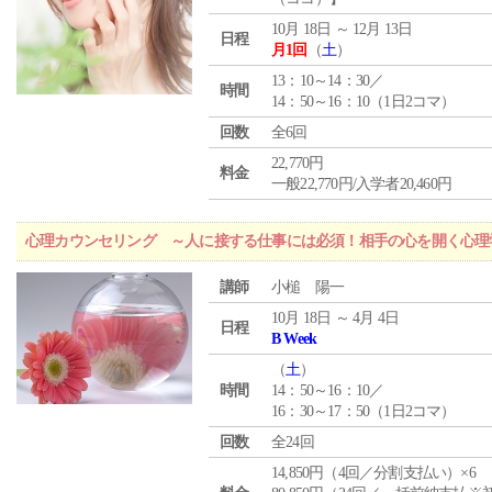
10月 18日 ～ 12月 13日
日程
月1回
（
土
）
13：10～14：30／
時間
14：50～16：10（1日2コマ）
回数
全6回
22,770円
料金
一般22,770円/入学者20,460円
心理カウンセリング ～人に接する仕事には必須！相手の心を開く心理
講師
小槌 陽一
10月 18日 ～ 4月 4日
日程
B Week
（
土
）
時間
14：50～16：10／
16：30～17：50（1日2コマ）
回数
全24回
14,850円（4回／分割支払い）×6