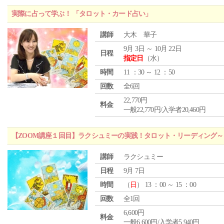
実際に占って学ぶ！ 「タロット・カード占い」
講師
大木 華子
9月 3日 ～ 10月 22日
日程
指定日
（水）
時間
11 ：30 ～ 12 ：50
回数
全6回
22,770円
料金
一般22,770円/入学者20,460円
【ZOOM講座１回目】ラクシュミーの実践！タロット・リーディング
講師
ラクシュミー
日程
9月 7日
時間
（
日
） 13 ：00 ～ 15 ：00
回数
全1回
6,600円
料金
一般6,600円/入学者5,940円