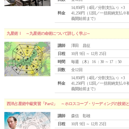
14,850円（4回／分割支払い）×3
料金
41,250円（12回／一括前納支払※
義開始前まで）
九星術Ⅰ ～九星術の命術について詳しく学ぶ～
講師
澤田 昌征
日程
10月 9日 ～ 12月 25日
時間
毎週 （
木
） 16 ：30 ～ 17 ：50
回数
全12回
14,850円（4回／分割支払い）×3
料金
41,250円（12回／一括前納支払※
義開始前まで）
西洋占星術中級実習「Part2」 ～ホロスコープ・リーディングの技術
講師
森信 彰雄
日程
10月 9日 ～ 12月 25日