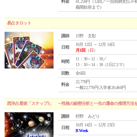
料金
41,250円（12回／一括前納支払※
義開始前まで）
易占タロット
講師
川野 文彰
10月 12日 ～ 12月 14日
日程
月1回
（
日
）
11：30～12：50／
時間
13：10～14：30（1日2コマ）
回数
全6回
22,770円
料金
一般22,770円/入学者20,460円
西洋占星術「ステップ3」 ～性格の細密分析と一生の運命の推理方法
講師
狩野 みどり
10月 14日 ～ 12月 23日
日程
B Week