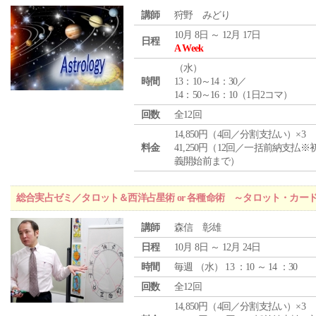
講師
狩野 みどり
10月 8日 ～ 12月 17日
日程
A Week
（
水
）
時間
13：10～14：30／
14：50～16：10（1日2コマ）
回数
全12回
14,850円（4回／分割支払い）×3
料金
41,250円（12回／一括前納支払※
義開始前まで）
総合実占ゼミ／タロット＆西洋占星術 or 各種命術 ～タロット・カ
講師
森信 彰雄
日程
10月 8日 ～ 12月 24日
時間
毎週 （
水
） 13 ：10 ～ 14 ：30
回数
全12回
14,850円（4回／分割支払い）×3