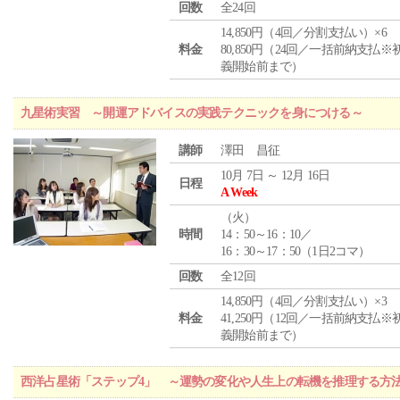
回数
全24回
14,850円（4回／分割支払い）×6
料金
80,850円（24回／一括前納支払※
義開始前まで）
九星術実習 ～開運アドバイスの実践テクニックを身につける～
講師
澤田 昌征
10月 7日 ～ 12月 16日
日程
A Week
（
火
）
時間
14：50～16：10／
16：30～17：50（1日2コマ）
回数
全12回
14,850円（4回／分割支払い）×3
料金
41,250円（12回／一括前納支払※
義開始前まで）
西洋占星術「ステップ4」 ～運勢の変化や人生上の転機を推理する方