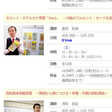
料金
80,850円（24回／一括前納支払※
義開始前まで）
タロット・小アルカナ実習「Part2」 ～78枚のフルセット・カードを
講師
森信 彰雄
10月 18日 ～ 12月 27日
日程
B Week
（
土
）
時間
11：30～12：50／
13：10～14：30（1日2コマ）
回数
全12回
14,850円（4回／分割支払い）×3
料金
41,250円（12回／一括前納支払※
義開始前まで）
四柱推命初級実習 ～実例から身につける！本場・中国の四柱推命～
講師
澤田 昌征
10月 18日 ～ 12月 27日