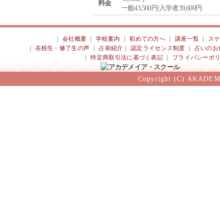
料金
一般43,560円/入学者39,600円
｜
会社概要
｜
学校案内
｜
初めての方へ
｜
講座一覧
｜
ス
｜
在校生・修了生の声
｜
占術紹介
｜
認定ライセンス制度
｜
占いのお
｜
特定商取引法に基づく表記
｜
プライバシーポ
Copyright (C) AKADEM