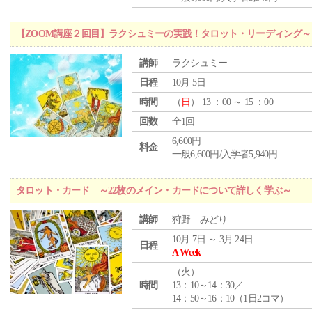
【ZOOM講座２回目】ラクシュミーの実践！タロット・リーディング
講師
ラクシュミー
日程
10月 5日
時間
（
日
） 13 ：00 ～ 15 ：00
回数
全1回
6,600円
料金
一般6,600円/入学者5,940円
タロット・カード ～22枚のメイン・カードについて詳しく学ぶ～
講師
狩野 みどり
10月 7日 ～ 3月 24日
日程
A Week
（
火
）
時間
13：10～14：30／
14：50～16：10（1日2コマ）