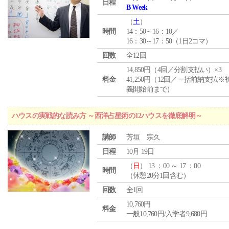
日程
B Week
（
土
）
時間
14：50～16：10／
16：30～17：50（1日2コマ）
回数
全12回
14,850円（4回／分割支払い）×3
料金
41,250円（12回／一括前納支払※
義開始前まで）
ハウスの実戦的な読み方 ～西洋占星術の12ハウスを徹底解明～
講師
芳垣 宗久
日程
10月 19日
（
日
） 13 ：00 ～ 17 ：00
時間
（休憩20分1回含む）
回数
全1回
10,760円
料金
一般10,760円/入学者9,680円