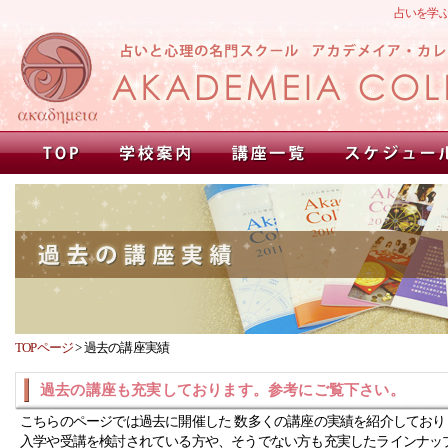
占いを学
TOPページ
>
過去の講座実績
過去の講座も充実しております。参考にご覧下さい。
こちらのページでは過去に開催した 数多くの講座の実績を紹介しており
入学や受講を検討されている方や、そうでない方も充実したラインナッ