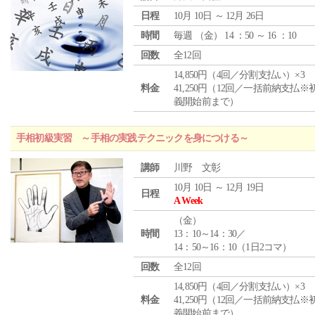
日程
10月 10日 ～ 12月 26日
時間
毎週 （
金
） 14 ：50 ～ 16 ：10
回数
全12回
14,850円（4回／分割支払い）×3
料金
41,250円（12回／一括前納支払※
義開始前まで）
手相初級実習 ～手相の実践テクニックを身につける～
講師
川野 文彰
10月 10日 ～ 12月 19日
日程
A Week
（
金
）
時間
13：10～14：30／
14：50～16：10（1日2コマ）
回数
全12回
14,850円（4回／分割支払い）×3
料金
41,250円（12回／一括前納支払※
義開始前まで）