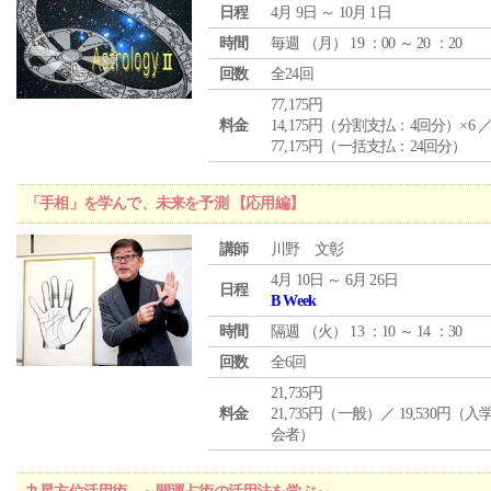
日程
4月 9日 ～ 10月 1日
時間
毎週 （
月
） 19 ：00 ～ 20 ：20
回数
全24回
77,175円
料金
14,175円（分割支払：4回分）×6 
77,175円（一括支払：24回分）
「手相」を学んで、未来を予測 【応用編】
講師
川野 文彰
4月 10日 ～ 6月 26日
日程
B Week
時間
隔週 （
火
） 13 ：10 ～ 14 ：30
回数
全6回
21,735円
料金
21,735円（一般）／ 19,530円（
会者）