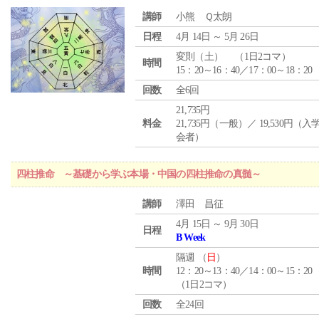
講師
小熊 Ｑ太朗
日程
4月 14日 ～ 5月 26日
変則（土） （1日2コマ）
時間
15：20～16：40／17：00～18：20
回数
全6回
21,735円
料金
21,735円（一般）／ 19,530円（
会者）
四柱推命 ～基礎から学ぶ本場・中国の四柱推命の真髄～
講師
澤田 昌征
4月 15日 ～ 9月 30日
日程
B Week
隔週 （
日
）
時間
12：20～13：40／14：00～15：20
（1日2コマ）
回数
全24回