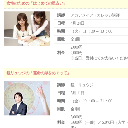
女性のための「はじめての星占い」
講師
アカデメイア・カレッジ講師
日程
4月 24日
時間
（
火
） 11 ：30 ～ 13 ：00
回数
全1回
2,000円
料金
2,000円
※当日、受付にてお支払いくださ
鏡リュウジの「運命の糸をめぐって」
講師
鏡 リュウジ
日程
5月 11日
時間
（
金
） 19 ：00 ～ 21 ：00
回数
全1回
5,600円
料金
5,600円（一般）／ 5,040円（入
者）