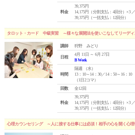
39,375円
料金
14,175円（分割支払：4回分）×3 
39,375円（一括支払：12回分）
タロット・カード 中級実習 ～様々な展開法を使いこなしてリーディ
講師
狩野 みどり
4月 11日 ～ 6月 27日
日程
B Week
隔週 （
水
）
時間
13：10～14：30／14：50～16：10
（1日2コマ）
回数
全12回
39,375円
料金
14,175円（分割支払：4回分）×3 
39,375円（一括支払：12回分）
心理カウンセリング ～人に接する仕事には必須！相手の心を開く心理