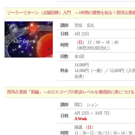
ソーラーリターン（太陽回帰）入門 ～1年間の運勢を知る！西洋占星
講師
芳垣 宗久
日程
4月 22日
（
日
） 13 ：00 ～ 18 ：40
時間
（休憩20分2回含む）
回数
全1回
14,000円
料金
14,000円（一般）／ 12,600円（
会者）
西洋占星術「前編」～ホロスコープの初歩レベルを徹底的に身につける
講師
関口 シュン
4月 22日 ～ 10月 7日
日程
A Week
隔週 （
日
）
時間
11：30～12：50／13：10～14：30