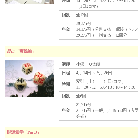
時間
15：20～16：40／17：00～18：20
（1日2コマ）
回数
全12回
39,375円
料金
14,175円（分割支払：4回分）×3 
39,375円（一括支払：12回分）
易占「実践編」
講師
小熊 Ｑ太朗
日程
4月 14日 ～ 5月 26日
変則（土） （1日2コマ）
時間
11：30～12：50／13：10～14：30
回数
全6回
21,735円
料金
21,735円（一般）／ 19,530円（
会者）
開運気学「Part3」