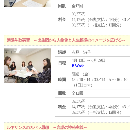
回数
全12回
39,375円
料金
14,175円（分割支払：4回分）×3 
39,375円（一括支払：12回分）
紫微斗数実習 ～出生図から人物像と人生模様のイメージを広げる～
講師
赤見 淑子
4月 13日 ～ 6月 29日
日程
B Week
隔週 （
金
）
時間
13：10～14：30／14：50～16：10
（1日2コマ）
回数
全12回
39,375円
料金
14,175円（分割支払：4回分）×3 
39,375円（一括支払：12回分）
ルネサンスのカバラ思想 ～言語の神秘主義～