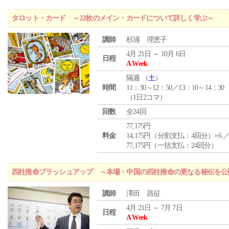
タロット・カード ～22枚のメイン・カードについて詳しく学ぶ～
講師
杉浦 理恵子
4月 21日 ～ 10月 6日
日程
A Week
隔週 （
土
）
時間
11：30～12：50／13：10～14：30
（1日2コマ）
回数
全24回
77,175円
料金
14,175円（分割支払：4回分）×6 
77,175円（一括支払：24回分）
四柱推命ブラッシュアップ ～本場・中国の四柱推命の更なる秘伝を公
講師
澤田 昌征
4月 21日 ～ 7月 7日
日程
A Week