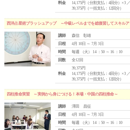
料金
14,175円（分割支払：4回分）×3 
39,375円（一括支払：12回分）
西洋占星術ブラッシュアップ ～中級レベルまでを総復習してスキルア
講師
森信 彰雄
日程
4月 10日 ～ 7月 3日
時間
毎週 （
火
） 14 ：50 ～ 16 ：10
回数
全12回
39,375円
料金
14,175円（分割支払：4回分）×3 
39,375円（一括支払：12回分）
四柱推命実習 ～実例から身につける！本場・中国の四柱推命～
講師
澤田 昌征
日程
4月 10日 ～ 7月 3日
時間
毎週 （
火
） 14 ：50 ～ 16 ：10