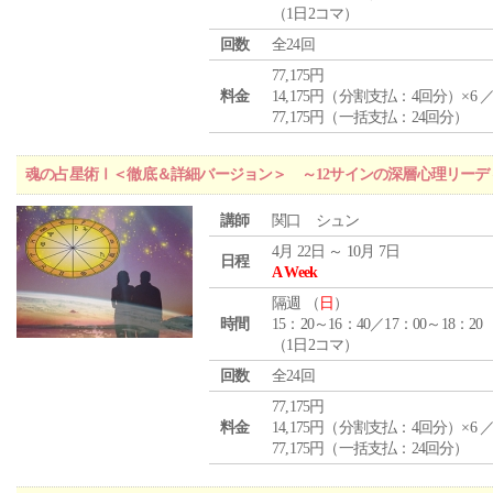
（1日2コマ）
回数
全24回
77,175円
料金
14,175円（分割支払：4回分）×6 
77,175円（一括支払：24回分）
魂の占星術Ⅰ＜徹底＆詳細バージョン＞ ～12サインの深層心理リーデ
講師
関口 シュン
4月 22日 ～ 10月 7日
日程
A Week
隔週 （
日
）
時間
15：20～16：40／17：00～18：20
（1日2コマ）
回数
全24回
77,175円
料金
14,175円（分割支払：4回分）×6 
77,175円（一括支払：24回分）