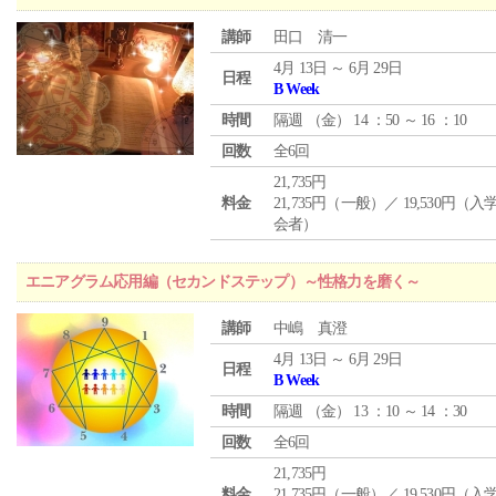
講師
田口 清一
4月 13日 ～ 6月 29日
日程
B Week
時間
隔週 （
金
） 14 ：50 ～ 16 ：10
回数
全6回
21,735円
料金
21,735円（一般）／ 19,530円（
会者）
エニアグラム応用編（セカンドステップ）～性格力を磨く～
講師
中嶋 真澄
4月 13日 ～ 6月 29日
日程
B Week
時間
隔週 （
金
） 13 ：10 ～ 14 ：30
回数
全6回
21,735円
料金
21,735円（一般）／ 19,530円（