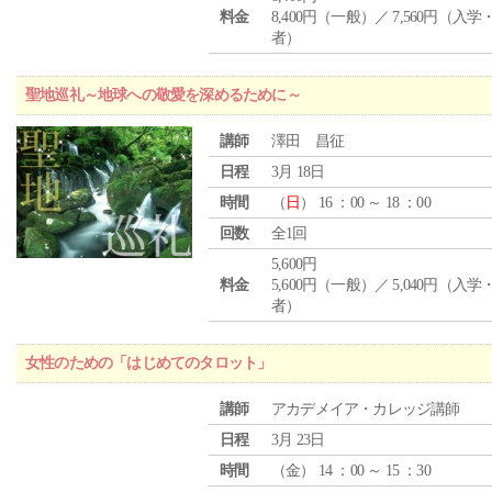
料金
8,400円（一般）／ 7,560円（入
者）
聖地巡礼～地球への敬愛を深めるために～
講師
澤田 昌征
日程
3月 18日
時間
（
日
） 16 ：00 ～ 18 ：00
回数
全1回
5,600円
料金
5,600円（一般）／ 5,040円（入
者）
女性のための「はじめてのタロット」
講師
アカデメイア・カレッジ講師
日程
3月 23日
時間
（
金
） 14 ：00 ～ 15 ：30