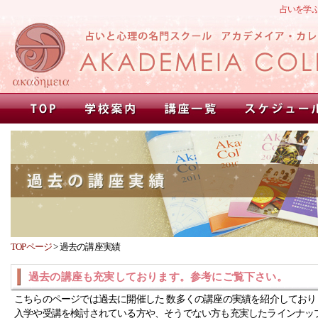
占いを学
TOPページ
>
過去の講座実績
過去の講座も充実しております。参考にご覧下さい。
こちらのページでは過去に開催した 数多くの講座の実績を紹介しており
入学や受講を検討されている方や、そうでない方も充実したラインナッ