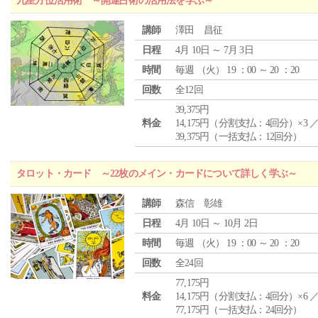
九星方位活用術 ～開運占術の活用法を学ぶ～
講師
澤田 昌征
日程
4月 10日 ～ 7月 3日
時間
毎週 （
火
） 19 ：00 ～ 20 ：20
回数
全12回
39,375円
料金
14,175円（分割支払：4回分）×3 
39,375円（一括支払：12回分）
タロット・カード ～22枚のメイン・カードについて詳しく学ぶ～
講師
森信 彰雄
日程
4月 10日 ～ 10月 2日
時間
毎週 （
火
） 19 ：00 ～ 20 ：20
回数
全24回
77,175円
料金
14,175円（分割支払：4回分）×6 
77,175円（一括支払：24回分）