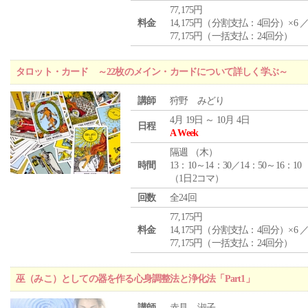
77,175円
料金
14,175円（分割支払：4回分）×6 
77,175円（一括支払：24回分）
タロット・カード ～22枚のメイン・カードについて詳しく学ぶ～
講師
狩野 みどり
4月 19日 ～ 10月 4日
日程
A Week
隔週 （
木
）
時間
13：10～14：30／14：50～16：10
（1日2コマ）
回数
全24回
77,175円
料金
14,175円（分割支払：4回分）×6 
77,175円（一括支払：24回分）
巫（みこ）としての器を作る心身調整法と浄化法「Part1」
講師
赤見 淑子