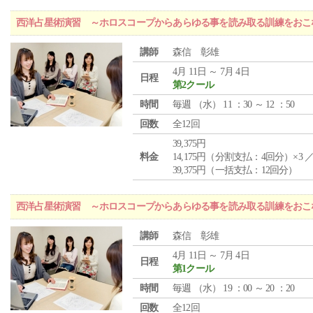
西洋占星術演習 ～ホロスコープからあらゆる事を読み取る訓練をおこ
講師
森信 彰雄
4月 11日 ～ 7月 4日
日程
第2クール
時間
毎週 （
水
） 11 ：30 ～ 12 ：50
回数
全12回
39,375円
料金
14,175円（分割支払：4回分）×3 
39,375円（一括支払：12回分）
西洋占星術演習 ～ホロスコープからあらゆる事を読み取る訓練をおこ
講師
森信 彰雄
4月 11日 ～ 7月 4日
日程
第1クール
時間
毎週 （
水
） 19 ：00 ～ 20 ：20
回数
全12回