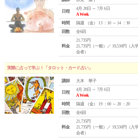
4月 20日 ～ 7月 6日
日程
A Week
時間
隔週 （
金
） 13 ：10 ～ 14 ：30
回数
全6回
21,735円
料金
21,735円（一般）／ 19,530円（
会者）
実際に占って学ぶ！「タロット・カード占い」
講師
大木 華子
4月 20日 ～ 7月 6日
日程
A Week
時間
隔週 （
金
） 19 ：00 ～ 20 ：20
回数
全6回
21,735円
料金
21,735円（一般）／ 19,530円（
会者）