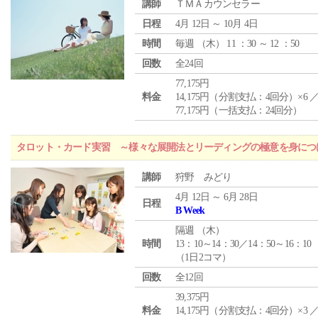
講師
ＴＭＡカウンセラー
日程
4月 12日 ～ 10月 4日
時間
毎週 （
木
） 11 ：30 ～ 12 ：50
回数
全24回
77,175円
料金
14,175円（分割支払：4回分）×6 
77,175円（一括支払：24回分）
タロット・カード実習 ～様々な展開法とリーディングの極意を身につ
講師
狩野 みどり
4月 12日 ～ 6月 28日
日程
B Week
隔週 （
木
）
時間
13：10～14：30／14：50～16：10
（1日2コマ）
回数
全12回
39,375円
料金
14,175円（分割支払：4回分）×3 