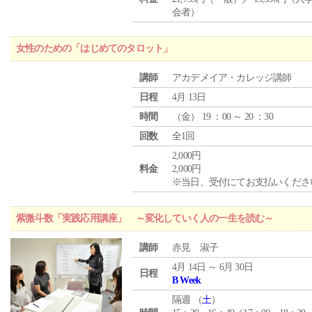
会者）
女性のための「はじめてのタロット」
講師
アカデメイア・カレッジ講師
日程
4月 13日
時間
（
金
） 19 ：00 ～ 20 ：30
回数
全1回
2,000円
料金
2,000円
※当日、受付にてお支払いくださ
紫微斗数「実践応用講座」 ～変化していく人の一生を読む～
講師
赤見 淑子
4月 14日 ～ 6月 30日
日程
B Week
隔週 （
土
）