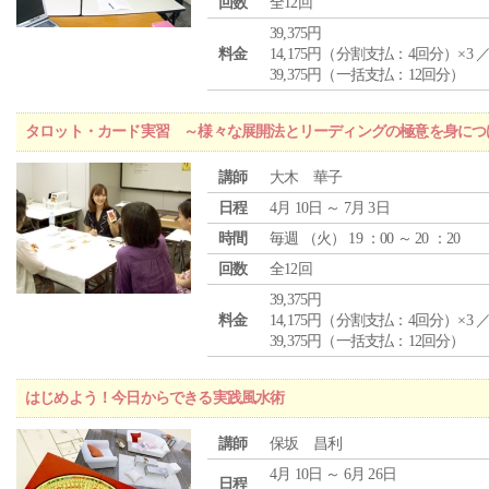
回数
全12回
39,375円
料金
14,175円（分割支払：4回分）×3 
39,375円（一括支払：12回分）
タロット・カード実習 ～様々な展開法とリーディングの極意を身につ
講師
大木 華子
日程
4月 10日 ～ 7月 3日
時間
毎週 （
火
） 19 ：00 ～ 20 ：20
回数
全12回
39,375円
料金
14,175円（分割支払：4回分）×3 
39,375円（一括支払：12回分）
はじめよう！今日からできる実践風水術
講師
保坂 昌利
4月 10日 ～ 6月 26日
日程