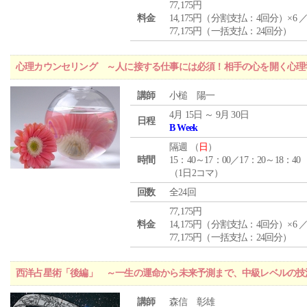
77,175円
料金
14,175円（分割支払：4回分）×6 
77,175円（一括支払：24回分）
心理カウンセリング ～人に接する仕事には必須！相手の心を開く心理
講師
小槌 陽一
4月 15日 ～ 9月 30日
日程
B Week
隔週 （
日
）
時間
15：40～17：00／17：20～18：40
（1日2コマ）
回数
全24回
77,175円
料金
14,175円（分割支払：4回分）×6 
77,175円（一括支払：24回分）
西洋占星術「後編」 ～一生の運命から未来予測まで、中級レベルの技
講師
森信 彰雄