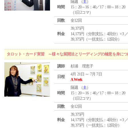
隔週 （
土
）
時間
15：20～16：40／17：00～18：20
（1日2コマ）
回数
全12回
39,375円
料金
14,175円（分割支払：4回分）×3 
39,375円（一括支払：12回分）
タロット・カード実習 ～様々な展開法とリーディングの極意を身につ
講師
杉浦 理恵子
4月 21日 ～ 7月 7日
日程
A Week
隔週 （
土
）
時間
15：20～16：40／17：00～18：20
（1日2コマ）
回数
全12回
39,375円
料金
14,175円（分割支払：4回分）×3 
39,375円（一括支払：12回分）