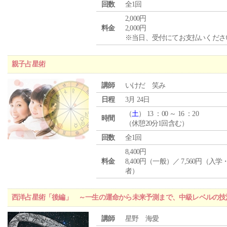
回数
全1回
2,000円
料金
2,000円
※当日、受付にてお支払いくださ
親子占星術
講師
いけだ 笑み
日程
3月 24日
（
土
） 13 ：00 ～ 16 ：20
時間
（休憩20分1回含む）
回数
全1回
8,400円
料金
8,400円（一般）／ 7,560円（入
者）
西洋占星術「後編」 ～一生の運命から未来予測まで、中級レベルの技
講師
星野 海愛