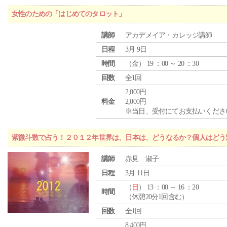
女性のための「はじめてのタロット」
講師
アカデメイア・カレッジ講師
日程
3月 9日
時間
（
金
） 19 ：00 ～ 20 ：30
回数
全1回
2,000円
料金
2,000円
※当日、受付にてお支払いくださ
紫微斗数で占う！２０１２年世界は、日本は、どうなるか？個人はどう
講師
赤見 淑子
日程
3月 11日
（
日
） 13 ：00 ～ 16 ：20
時間
（休憩20分1回含む）
回数
全1回
8,400円