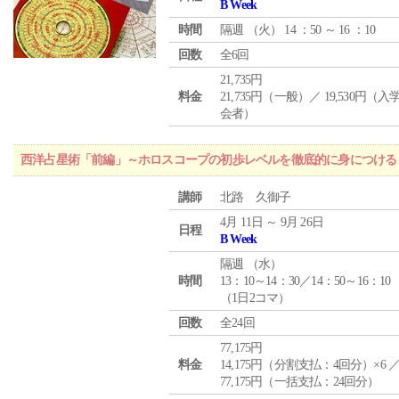
B Week
時間
隔週 （
火
） 14 ：50 ～ 16 ：10
回数
全6回
21,735円
料金
21,735円（一般）／ 19,530円（
会者）
西洋占星術「前編」～ホロスコープの初歩レベルを徹底的に身につける
講師
北路 久御子
4月 11日 ～ 9月 26日
日程
B Week
隔週 （
水
）
時間
13：10～14：30／14：50～16：10
（1日2コマ）
回数
全24回
77,175円
料金
14,175円（分割支払：4回分）×6 
77,175円（一括支払：24回分）