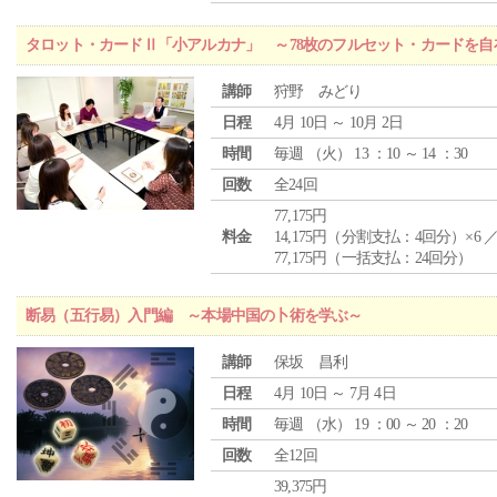
タロット・カードⅡ「小アルカナ」 ～78枚のフルセット・カードを自
講師
狩野 みどり
日程
4月 10日 ～ 10月 2日
時間
毎週 （
火
） 13 ：10 ～ 14 ：30
回数
全24回
77,175円
料金
14,175円（分割支払：4回分）×6 
77,175円（一括支払：24回分）
断易（五行易）入門編 ～本場中国の卜術を学ぶ～
講師
保坂 昌利
日程
4月 10日 ～ 7月 4日
時間
毎週 （
水
） 19 ：00 ～ 20 ：20
回数
全12回
39,375円