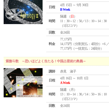
4月 15日 ～ 9月 30日
日程
B Week
隔週 （
日
）
時間
11：30～12：50／13：10～14：30
（1日2コマ）
回数
全24回
77,175円
料金
14,175円（分割支払：4回分）×6 
77,175円（一括支払：24回分）
紫微斗数 ～恐いほどよく当たる！中国占星術の奥義～
講師
赤見 淑子
4月 16日 ～ 10月 1日
日程
A Week
隔週 （
月
）
時間
13：10～14：30／14：50～16：10
（1日2コマ）
回数
全24回