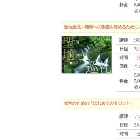
料金
8
者
聖地巡礼～地球への敬愛を深めるために
講師
澤
日程
3月
時間
（
回数
全
5,
料金
5
者
女性のための「はじめてのタロット」
講師
ア
日程
3月
時間
（