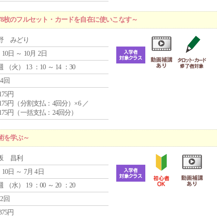
78枚のフルセット・カードを自在に使いこなす～
野 みどり
 10日 ～ 10月 2日
週 （
火
） 13 ：10 ～ 14 ：30
24回
,175円
4,175円（分割支払：4回分）×6 ／
7,175円（一括支払：24回分）
術を学ぶ～
坂 昌利
 10日 ～ 7月 4日
週 （
水
） 19 ：00 ～ 20 ：20
12回
,375円