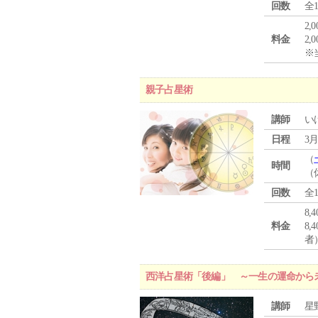
回数
全
2,
料金
2,
※
親子占星術
講師
い
日程
3月
（
時間
（
回数
全
8,
料金
8
者
西洋占星術「後編」 ～一生の運命から
講師
星