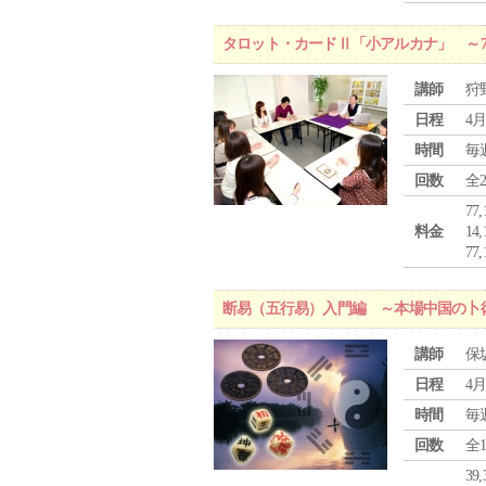
タロット・カードⅡ「小アルカナ」 ～
講師
狩
日程
4月
時間
毎
回数
全
77
料金
1
7
断易（五行易）入門編 ～本場中国の卜
講師
保
日程
4月
時間
毎
回数
全
39