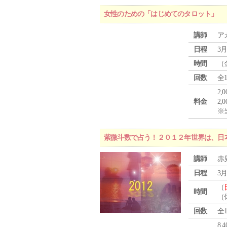
女性のための「はじめてのタロット」
講師
ア
日程
3月
時間
（
回数
全
2,
料金
2,
※
紫微斗数で占う！２０１２年世界は、日
講師
赤
日程
3月
（
時間
（
回数
全
8,