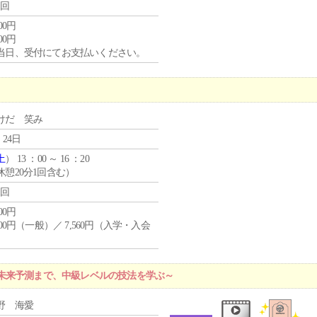
1回
000円
000円
当日、受付にてお支払いください。
けだ 笑み
 24日
土
） 13 ：00 ～ 16 ：20
休憩20分1回含む）
1回
400円
,400円（一般）／ 7,560円（入学・入会
）
未来予測まで、中級レベルの技法を学ぶ～
野 海愛