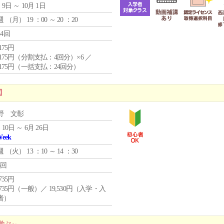
 9日 ～ 10月 1日
週 （
月
） 19 ：00 ～ 20 ：20
24回
,175円
4,175円（分割支払：4回分）×6 ／
7,175円（一括支払：24回分）
】
野 文彰
 10日 ～ 6月 26日
Week
週 （
火
） 13 ：10 ～ 14 ：30
6回
,735円
,735円（一般）／ 19,530円（入学・入
者）