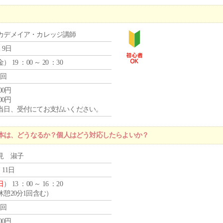
カデメイア・カレッジ講師
 9日
金
） 19 ：00 ～ 20 ：30
1回
000円
000円
当日、受付にてお支払いください。
本は、どうなるか？個人はどう対応したらよいか？
見 淑子
 11日
日
） 13 ：00 ～ 16 ：20
休憩20分1回含む）
1回
400円