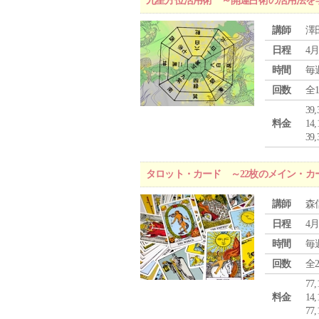
九星方位活用術 ～開運占術の活用法を
講師
澤
日程
4月
時間
毎
回数
全
39
料金
1
3
タロット・カード ～22枚のメイン・カ
講師
森
日程
4月
時間
毎
回数
全
77
料金
1
7