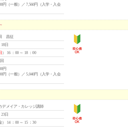
,400円（一般）／ 7,560円（入学・入会
）
～
田 昌征
 18日
日
） 16 ：00 ～ 18 ：00
1回
600円
,600円（一般）／ 5,040円（入学・入会
）
カデメイア・カレッジ講師
 23日
金
） 14 ：00 ～ 15 ：30