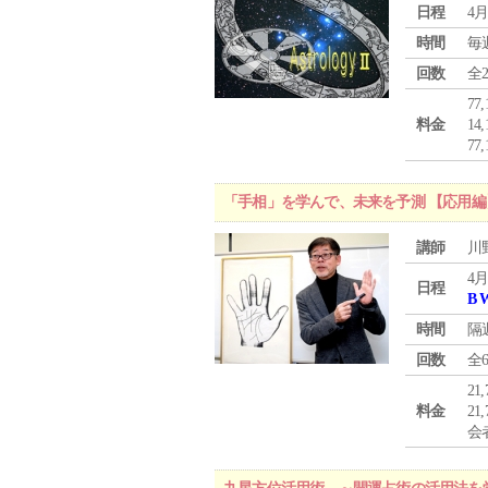
日程
4月
時間
毎
回数
全
77
料金
1
7
「手相」を学んで、未来を予測 【応用編
講師
川
4月
日程
B 
時間
隔
回数
全
21
料金
21
会