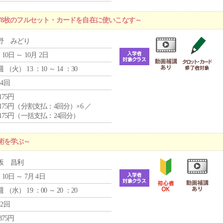
78枚のフルセット・カードを自在に使いこなす～
野 みどり
 10日 ～ 10月 2日
週 （
火
） 13 ：10 ～ 14 ：30
24回
,175円
4,175円（分割支払：4回分）×6 ／
7,175円（一括支払：24回分）
術を学ぶ～
坂 昌利
 10日 ～ 7月 4日
週 （
水
） 19 ：00 ～ 20 ：20
12回
,375円