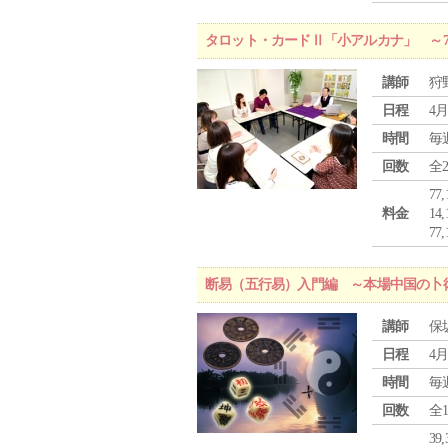
タロット・カードⅡ「小アルカナ」 ～
講師
狩
日程
4月
時間
毎
回数
全
77
料金
1
7
断易（五行易）入門編 ～本場中国の卜
講師
保
日程
4月
時間
毎
回数
全
39