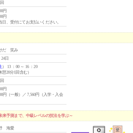
1回
000円
000円
当日、受付にてお支払いください。
けだ 笑み
 24日
土
） 13 ：00 ～ 16 ：20
休憩20分1回含む）
1回
400円
,400円（一般）／ 7,560円（入学・入会
）
未来予測まで、中級レベルの技法を学ぶ～
野 海愛