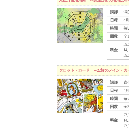
九星方位活用術 ～開運占術の活用法を
講師
澤
日程
4月
時間
毎
回数
全
39
料金
1
3
タロット・カード ～22枚のメイン・カ
講師
森
日程
4月
時間
毎
回数
全
77
料金
1
7