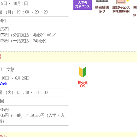
 9日 ～ 10月 1日
週 （
月
） 19 ：00 ～ 20 ：20
24回
,175円
4,175円（分割支払：4回分）×6 ／
7,175円（一括支払：24回分）
】
野 文彰
 10日 ～ 6月 26日
Week
週 （
火
） 13 ：10 ～ 14 ：30
6回
,735円
,735円（一般）／ 19,530円（入学・入
者）