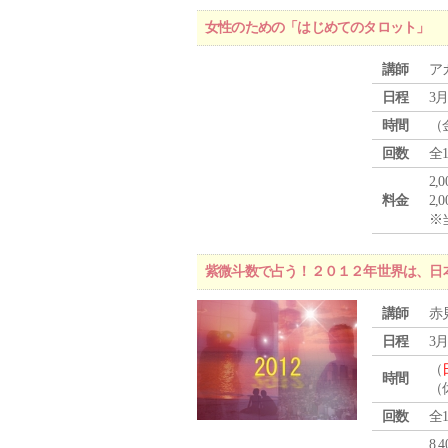
女性のための「はじめてのタロット」
講師
ア
日程
3月
時間
（
回数
全
2,
料金
2,
※
紫微斗数で占う！２０１２年世界は、日
講師
赤
日程
3月
（
時間
（
回数
全
8,