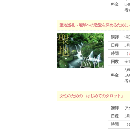
料金
8
者
聖地巡礼～地球への敬愛を深めるために
講師
澤
日程
3月
時間
（
回数
全
5,
料金
5
者
女性のための「はじめてのタロット」
講師
ア
日程
3月
時間
（