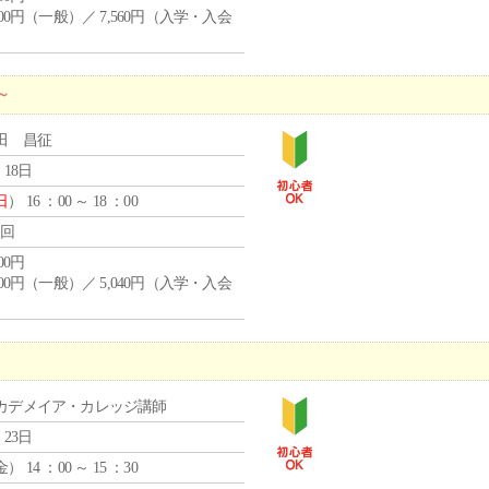
,400円（一般）／ 7,560円（入学・入会
）
～
田 昌征
 18日
日
） 16 ：00 ～ 18 ：00
1回
600円
,600円（一般）／ 5,040円（入学・入会
）
カデメイア・カレッジ講師
 23日
金
） 14 ：00 ～ 15 ：30