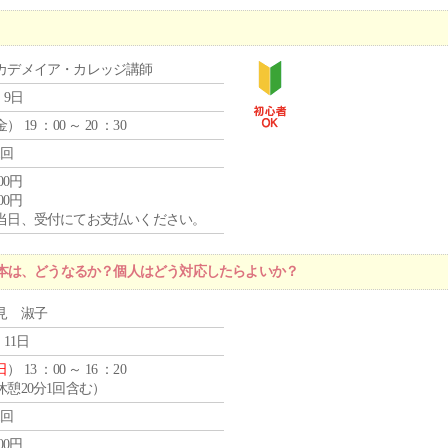
カデメイア・カレッジ講師
 9日
金
） 19 ：00 ～ 20 ：30
1回
000円
000円
当日、受付にてお支払いください。
本は、どうなるか？個人はどう対応したらよいか？
見 淑子
 11日
日
） 13 ：00 ～ 16 ：20
休憩20分1回含む）
1回
400円