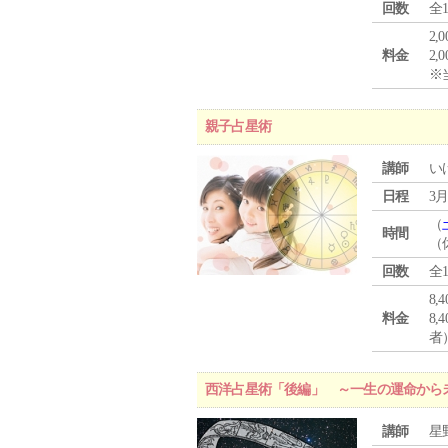
回数
全
2,
料金
2,
※
親子占星術
講師
い
日程
3月
（
時間
（
回数
全
8,
料金
8
者
西洋占星術「後編」 ～一生の運命から
講師
星