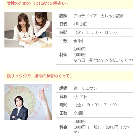
女性のための「はじめての星占い」
講師
アカデメイア・カレッジ講師
日程
4月 24日
時間
（
火
） 11 ：30 ～ 13 ：00
回数
全1回
2,000円
料金
2,000円
※当日、受付にてお支払いくださ
鏡リュウジの「運命の糸をめぐって」
講師
鏡 リュウジ
日程
5月 11日
時間
（
金
） 19 ：00 ～ 21 ：00
回数
全1回
5,600円
料金
5,600円（一般）／ 5,040円（入
者）