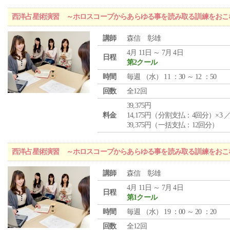
西洋占星術演習 ～ホロスコープからあらゆる事を読み取る訓練をおこ
講師
森信 彰雄
4月 11日 ～ 7月 4日
日程
第2クール
時間
毎週 （
水
） 11 ：30 ～ 12 ：50
回数
全12回
39,375円
料金
14,175円（分割支払：4回分）×3 
39,375円（一括支払：12回分）
西洋占星術演習 ～ホロスコープからあらゆる事を読み取る訓練をおこ
講師
森信 彰雄
4月 11日 ～ 7月 4日
日程
第1クール
時間
毎週 （
水
） 19 ：00 ～ 20 ：20
回数
全12回