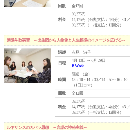
回数
全12回
39,375円
料金
14,175円（分割支払：4回分）×3 
39,375円（一括支払：12回分）
紫微斗数実習 ～出生図から人物像と人生模様のイメージを広げる～
講師
赤見 淑子
4月 13日 ～ 6月 29日
日程
B Week
隔週 （
金
）
時間
13：10～14：30／14：50～16：10
（1日2コマ）
回数
全12回
39,375円
料金
14,175円（分割支払：4回分）×3 
39,375円（一括支払：12回分）
ルネサンスのカバラ思想 ～言語の神秘主義～