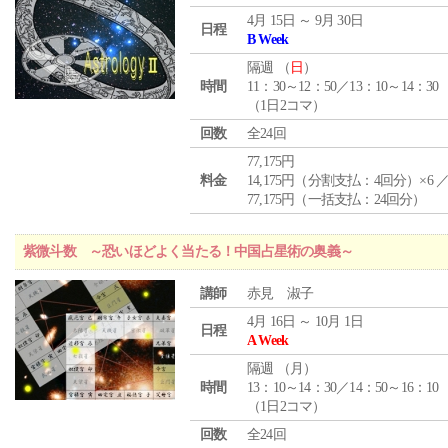
4月 15日 ～ 9月 30日
日程
B Week
隔週 （
日
）
時間
11：30～12：50／13：10～14：30
（1日2コマ）
回数
全24回
77,175円
料金
14,175円（分割支払：4回分）×6 
77,175円（一括支払：24回分）
紫微斗数 ～恐いほどよく当たる！中国占星術の奥義～
講師
赤見 淑子
4月 16日 ～ 10月 1日
日程
A Week
隔週 （
月
）
時間
13：10～14：30／14：50～16：10
（1日2コマ）
回数
全24回