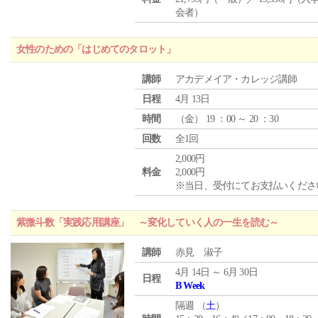
会者）
女性のための「はじめてのタロット」
講師
アカデメイア・カレッジ講師
日程
4月 13日
時間
（
金
） 19 ：00 ～ 20 ：30
回数
全1回
2,000円
料金
2,000円
※当日、受付にてお支払いくださ
紫微斗数「実践応用講座」 ～変化していく人の一生を読む～
講師
赤見 淑子
4月 14日 ～ 6月 30日
日程
B Week
隔週 （
土
）