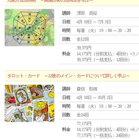
九星方位活用術 ～開運占術の活用法を学ぶ～
講師
澤田 昌征
日程
4月 10日 ～ 7月 3日
時間
毎週 （
火
） 19 ：00 ～ 20 ：20
回数
全12回
39,375円
料金
14,175円（分割支払：4回分）×3 
39,375円（一括支払：12回分）
タロット・カード ～22枚のメイン・カードについて詳しく学ぶ～
講師
森信 彰雄
日程
4月 10日 ～ 10月 2日
時間
毎週 （
火
） 19 ：00 ～ 20 ：20
回数
全24回
77,175円
料金
14,175円（分割支払：4回分）×6 
77,175円（一括支払：24回分）