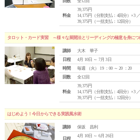
回数
全12回
39,375円
料金
14,175円（分割支払：4回分）×3 
39,375円（一括支払：12回分）
タロット・カード実習 ～様々な展開法とリーディングの極意を身につ
講師
大木 華子
日程
4月 10日 ～ 7月 3日
時間
毎週 （
火
） 19 ：00 ～ 20 ：20
回数
全12回
39,375円
料金
14,175円（分割支払：4回分）×3 
39,375円（一括支払：12回分）
はじめよう！今日からできる実践風水術
講師
保坂 昌利
4月 10日 ～ 6月 26日
日程