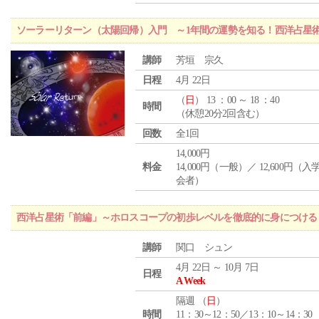
ソーラーリターン（太陽回帰）入門 ～1年間の運勢を知る！西洋占星
講師
芳垣 宗久
日程
4月 22日
（
日
） 13 ：00 ～ 18 ：40
時間
（休憩20分2回含む）
回数
全1回
14,000円
料金
14,000円（一般）／ 12,600円（
会者）
西洋占星術「前編」～ホロスコープの初歩レベルを徹底的に身につける
講師
関口 シュン
4月 22日 ～ 10月 7日
日程
A Week
隔週 （
日
）
時間
11：30～12：50／13：10～14：30