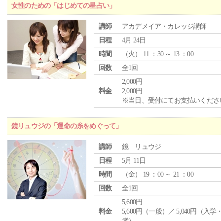
女性のための「はじめての星占い」
講師
アカデメイア・カレッジ講師
日程
4月 24日
時間
（
火
） 11 ：30 ～ 13 ：00
回数
全1回
2,000円
料金
2,000円
※当日、受付にてお支払いくださ
鏡リュウジの「運命の糸をめぐって」
講師
鏡 リュウジ
日程
5月 11日
時間
（
金
） 19 ：00 ～ 21 ：00
回数
全1回
5,600円
料金
5,600円（一般）／ 5,040円（入
者）