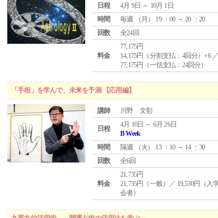
日程
4月 9日 ～ 10月 1日
時間
毎週 （
月
） 19 ：00 ～ 20 ：20
回数
全24回
77,175円
料金
14,175円（分割支払：4回分）×6 
77,175円（一括支払：24回分）
「手相」を学んで、未来を予測 【応用編】
講師
川野 文彰
4月 10日 ～ 6月 26日
日程
B Week
時間
隔週 （
火
） 13 ：10 ～ 14 ：30
回数
全6回
21,735円
料金
21,735円（一般）／ 19,530円（
会者）