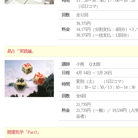
時間
15：20～16：40／17：00～18：20
（1日2コマ）
回数
全12回
39,375円
料金
14,175円（分割支払：4回分）×3 
39,375円（一括支払：12回分）
易占「実践編」
講師
小熊 Ｑ太朗
日程
4月 14日 ～ 5月 26日
変則（土） （1日2コマ）
時間
11：30～12：50／13：10～14：30
回数
全6回
21,735円
料金
21,735円（一般）／ 19,530円（
会者）
開運気学「Part3」