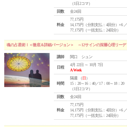
（1日2コマ）
回数
全24回
77,175円
料金
14,175円（分割支払：4回分）×6 
77,175円（一括支払：24回分）
魂の占星術Ⅰ＜徹底＆詳細バージョン＞ ～12サインの深層心理リーデ
講師
関口 シュン
4月 22日 ～ 10月 7日
日程
A Week
隔週 （
日
）
時間
15：20～16：40／17：00～18：20
（1日2コマ）
回数
全24回
77,175円
料金
14,175円（分割支払：4回分）×6 
77,175円（一括支払：24回分）