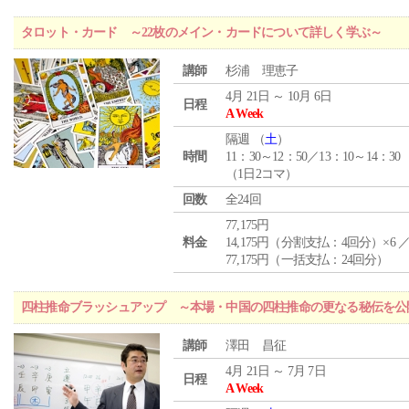
タロット・カード ～22枚のメイン・カードについて詳しく学ぶ～
講師
杉浦 理恵子
4月 21日 ～ 10月 6日
日程
A Week
隔週 （
土
）
時間
11：30～12：50／13：10～14：30
（1日2コマ）
回数
全24回
77,175円
料金
14,175円（分割支払：4回分）×6 
77,175円（一括支払：24回分）
四柱推命ブラッシュアップ ～本場・中国の四柱推命の更なる秘伝を公
講師
澤田 昌征
4月 21日 ～ 7月 7日
日程
A Week