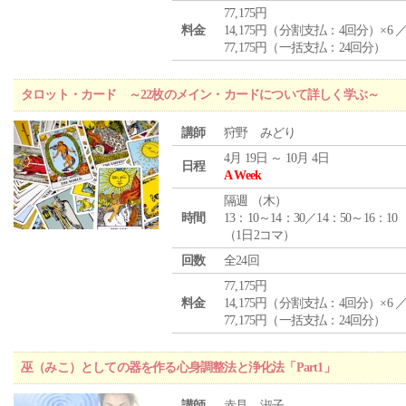
77,175円
料金
14,175円（分割支払：4回分）×6 
77,175円（一括支払：24回分）
タロット・カード ～22枚のメイン・カードについて詳しく学ぶ～
講師
狩野 みどり
4月 19日 ～ 10月 4日
日程
A Week
隔週 （
木
）
時間
13：10～14：30／14：50～16：10
（1日2コマ）
回数
全24回
77,175円
料金
14,175円（分割支払：4回分）×6 
77,175円（一括支払：24回分）
巫（みこ）としての器を作る心身調整法と浄化法「Part1」
講師
赤見 淑子