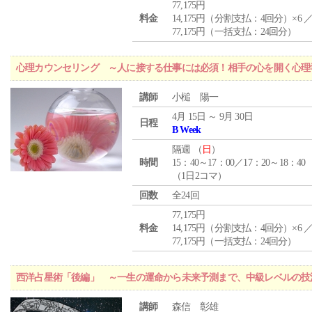
77,175円
料金
14,175円（分割支払：4回分）×6 
77,175円（一括支払：24回分）
心理カウンセリング ～人に接する仕事には必須！相手の心を開く心理
講師
小槌 陽一
4月 15日 ～ 9月 30日
日程
B Week
隔週 （
日
）
時間
15：40～17：00／17：20～18：40
（1日2コマ）
回数
全24回
77,175円
料金
14,175円（分割支払：4回分）×6 
77,175円（一括支払：24回分）
西洋占星術「後編」 ～一生の運命から未来予測まで、中級レベルの技
講師
森信 彰雄