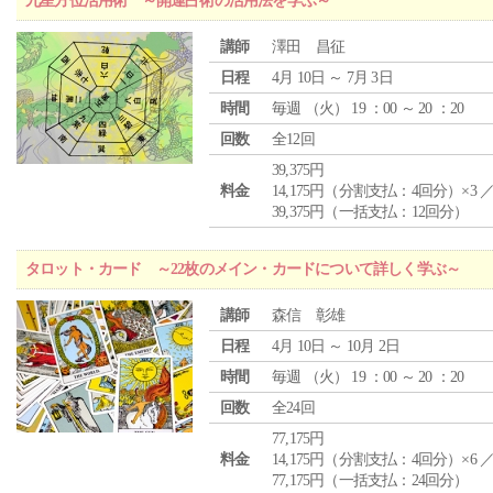
九星方位活用術 ～開運占術の活用法を学ぶ～
講師
澤田 昌征
日程
4月 10日 ～ 7月 3日
時間
毎週 （
火
） 19 ：00 ～ 20 ：20
回数
全12回
39,375円
料金
14,175円（分割支払：4回分）×3 
39,375円（一括支払：12回分）
タロット・カード ～22枚のメイン・カードについて詳しく学ぶ～
講師
森信 彰雄
日程
4月 10日 ～ 10月 2日
時間
毎週 （
火
） 19 ：00 ～ 20 ：20
回数
全24回
77,175円
料金
14,175円（分割支払：4回分）×6 
77,175円（一括支払：24回分）