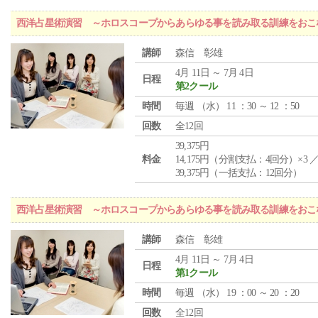
西洋占星術演習 ～ホロスコープからあらゆる事を読み取る訓練をおこ
講師
森信 彰雄
4月 11日 ～ 7月 4日
日程
第2クール
時間
毎週 （
水
） 11 ：30 ～ 12 ：50
回数
全12回
39,375円
料金
14,175円（分割支払：4回分）×3 
39,375円（一括支払：12回分）
西洋占星術演習 ～ホロスコープからあらゆる事を読み取る訓練をおこ
講師
森信 彰雄
4月 11日 ～ 7月 4日
日程
第1クール
時間
毎週 （
水
） 19 ：00 ～ 20 ：20
回数
全12回