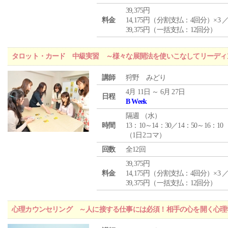
39,375円
料金
14,175円（分割支払：4回分）×3 
39,375円（一括支払：12回分）
タロット・カード 中級実習 ～様々な展開法を使いこなしてリーディ
講師
狩野 みどり
4月 11日 ～ 6月 27日
日程
B Week
隔週 （
水
）
時間
13：10～14：30／14：50～16：10
（1日2コマ）
回数
全12回
39,375円
料金
14,175円（分割支払：4回分）×3 
39,375円（一括支払：12回分）
心理カウンセリング ～人に接する仕事には必須！相手の心を開く心理