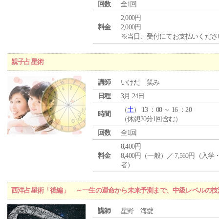
回数
全1回
2,000円
料金
2,000円
※当日、受付にてお支払いくださ
親子占星術
講師
いけだ 笑み
日程
3月 24日
（
土
） 13 ：00 ～ 16 ：20
時間
（休憩20分1回含む）
回数
全1回
8,400円
料金
8,400円（一般）／ 7,560円（入
者）
西洋占星術「後編」 ～一生の運命から未来予測まで、中級レベルの技
講師
星野 海愛