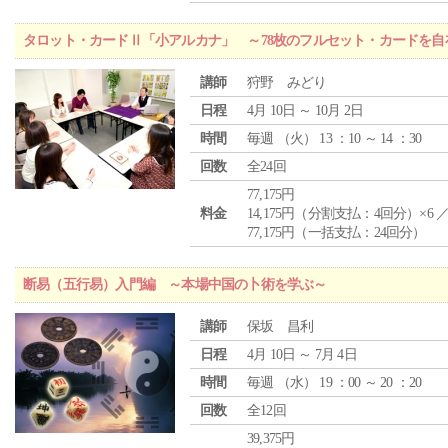
タロット・カードⅡ「小アルカナ」 ～78枚のフルセット・カードを自
講師
狩野 みどり
日程
4月 10日 ～ 10月 2日
時間
毎週 （
火
） 13 ：10 ～ 14 ：30
回数
全24回
77,175円
料金
14,175円（分割支払：4回分）×6 
77,175円（一括支払：24回分）
断易（五行易）入門編 ～本場中国の卜術を学ぶ～
講師
保坂 昌利
日程
4月 10日 ～ 7月 4日
時間
毎週 （
水
） 19 ：00 ～ 20 ：20
回数
全12回
39,375円