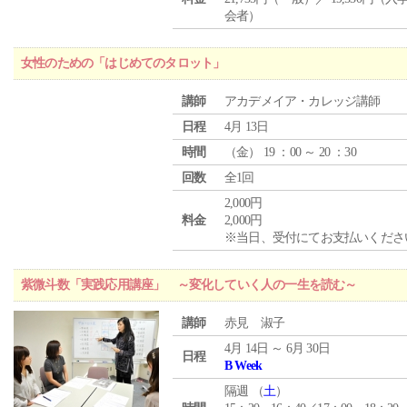
会者）
女性のための「はじめてのタロット」
講師
アカデメイア・カレッジ講師
日程
4月 13日
時間
（
金
） 19 ：00 ～ 20 ：30
回数
全1回
2,000円
料金
2,000円
※当日、受付にてお支払いくださ
紫微斗数「実践応用講座」 ～変化していく人の一生を読む～
講師
赤見 淑子
4月 14日 ～ 6月 30日
日程
B Week
隔週 （
土
）