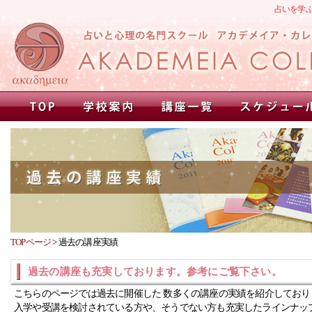
占いを学
TOPページ
>
過去の講座実績
過去の講座も充実しております。参考にご覧下さい。
こちらのページでは過去に開催した 数多くの講座の実績を紹介しており
入学や受講を検討されている方や、そうでない方も充実したラインナッ