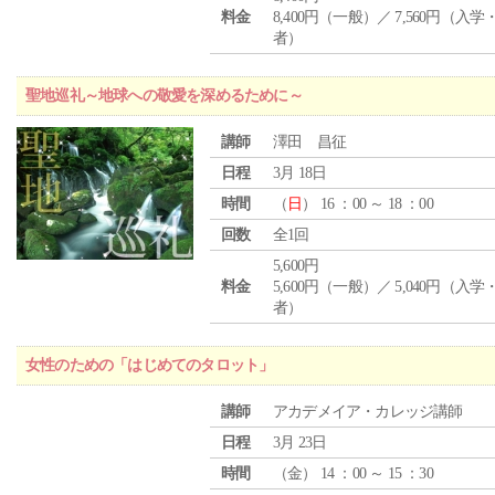
料金
8,400円（一般）／ 7,560円（入
者）
聖地巡礼～地球への敬愛を深めるために～
講師
澤田 昌征
日程
3月 18日
時間
（
日
） 16 ：00 ～ 18 ：00
回数
全1回
5,600円
料金
5,600円（一般）／ 5,040円（入
者）
女性のための「はじめてのタロット」
講師
アカデメイア・カレッジ講師
日程
3月 23日
時間
（
金
） 14 ：00 ～ 15 ：30