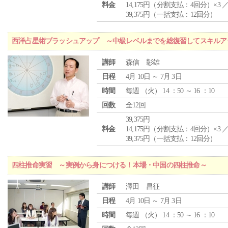
料金
14,175円（分割支払：4回分）×3 
39,375円（一括支払：12回分）
西洋占星術ブラッシュアップ ～中級レベルまでを総復習してスキルア
講師
森信 彰雄
日程
4月 10日 ～ 7月 3日
時間
毎週 （
火
） 14 ：50 ～ 16 ：10
回数
全12回
39,375円
料金
14,175円（分割支払：4回分）×3 
39,375円（一括支払：12回分）
四柱推命実習 ～実例から身につける！本場・中国の四柱推命～
講師
澤田 昌征
日程
4月 10日 ～ 7月 3日
時間
毎週 （
火
） 14 ：50 ～ 16 ：10