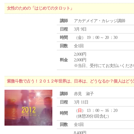
女性のための「はじめてのタロット」
講師
アカデメイア・カレッジ講師
日程
3月 9日
時間
（
金
） 19 ：00 ～ 20 ：30
回数
全1回
2,000円
料金
2,000円
※当日、受付にてお支払いくださ
紫微斗数で占う！２０１２年世界は、日本は、どうなるか？個人はどう
講師
赤見 淑子
日程
3月 11日
（
日
） 13 ：00 ～ 16 ：20
時間
（休憩20分1回含む）
回数
全1回
8,400円