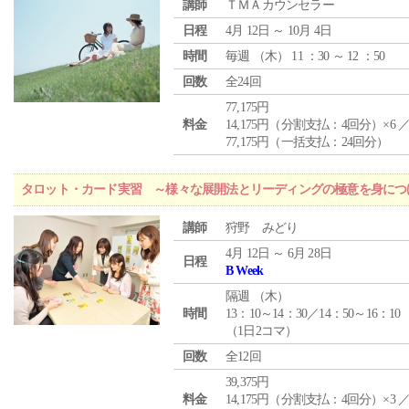
講師
ＴＭＡカウンセラー
日程
4月 12日 ～ 10月 4日
時間
毎週 （
木
） 11 ：30 ～ 12 ：50
回数
全24回
77,175円
料金
14,175円（分割支払：4回分）×6 
77,175円（一括支払：24回分）
タロット・カード実習 ～様々な展開法とリーディングの極意を身につ
講師
狩野 みどり
4月 12日 ～ 6月 28日
日程
B Week
隔週 （
木
）
時間
13：10～14：30／14：50～16：10
（1日2コマ）
回数
全12回
39,375円
料金
14,175円（分割支払：4回分）×3 