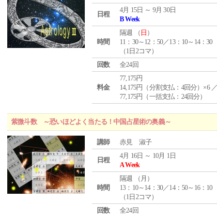
4月 15日 ～ 9月 30日
日程
B Week
隔週 （
日
）
時間
11：30～12：50／13：10～14：30
（1日2コマ）
回数
全24回
77,175円
料金
14,175円（分割支払：4回分）×6 
77,175円（一括支払：24回分）
紫微斗数 ～恐いほどよく当たる！中国占星術の奥義～
講師
赤見 淑子
4月 16日 ～ 10月 1日
日程
A Week
隔週 （
月
）
時間
13：10～14：30／14：50～16：10
（1日2コマ）
回数
全24回