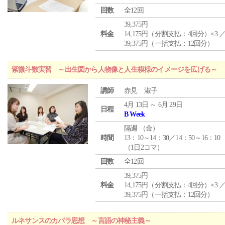
回数
全12回
39,375円
料金
14,175円（分割支払：4回分）×3 
39,375円（一括支払：12回分）
紫微斗数実習 ～出生図から人物像と人生模様のイメージを広げる～
講師
赤見 淑子
4月 13日 ～ 6月 29日
日程
B Week
隔週 （
金
）
時間
13：10～14：30／14：50～16：10
（1日2コマ）
回数
全12回
39,375円
料金
14,175円（分割支払：4回分）×3 
39,375円（一括支払：12回分）
ルネサンスのカバラ思想 ～言語の神秘主義～