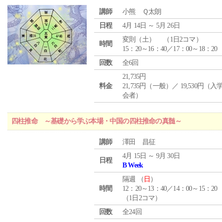
講師
小熊 Ｑ太朗
日程
4月 14日 ～ 5月 26日
変則（土） （1日2コマ）
時間
15：20～16：40／17：00～18：20
回数
全6回
21,735円
料金
21,735円（一般）／ 19,530円（
会者）
四柱推命 ～基礎から学ぶ本場・中国の四柱推命の真髄～
講師
澤田 昌征
4月 15日 ～ 9月 30日
日程
B Week
隔週 （
日
）
時間
12：20～13：40／14：00～15：20
（1日2コマ）
回数
全24回