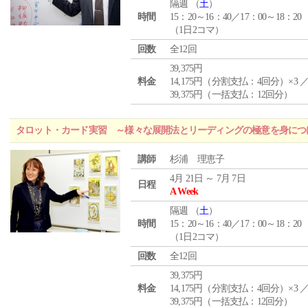
隔週 （
土
）
時間
15：20～16：40／17：00～18：20
（1日2コマ）
回数
全12回
39,375円
料金
14,175円（分割支払：4回分）×3 
39,375円（一括支払：12回分）
タロット・カード実習 ～様々な展開法とリーディングの極意を身につ
講師
杉浦 理恵子
4月 21日 ～ 7月 7日
日程
A Week
隔週 （
土
）
時間
15：20～16：40／17：00～18：20
（1日2コマ）
回数
全12回
39,375円
料金
14,175円（分割支払：4回分）×3 
39,375円（一括支払：12回分）