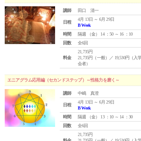
講師
田口 清一
4月 13日 ～ 6月 29日
日程
B Week
時間
隔週 （
金
） 14 ：50 ～ 16 ：10
回数
全6回
21,735円
料金
21,735円（一般）／ 19,530円（
会者）
エニアグラム応用編（セカンドステップ）～性格力を磨く～
講師
中嶋 真澄
4月 13日 ～ 6月 29日
日程
B Week
時間
隔週 （
金
） 13 ：10 ～ 14 ：30
回数
全6回
21,735円
料金
21,735円（一般）／ 19,530円（