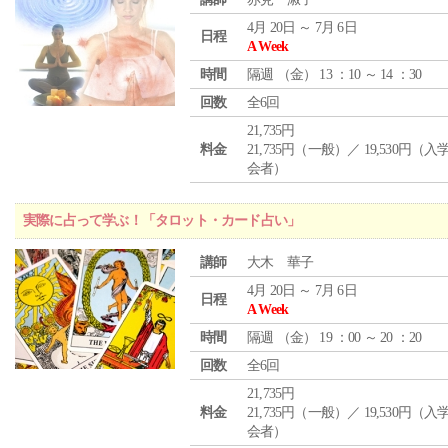
4月 20日 ～ 7月 6日
日程
A Week
時間
隔週 （
金
） 13 ：10 ～ 14 ：30
回数
全6回
21,735円
料金
21,735円（一般）／ 19,530円（
会者）
実際に占って学ぶ！「タロット・カード占い」
講師
大木 華子
4月 20日 ～ 7月 6日
日程
A Week
時間
隔週 （
金
） 19 ：00 ～ 20 ：20
回数
全6回
21,735円
料金
21,735円（一般）／ 19,530円（
会者）